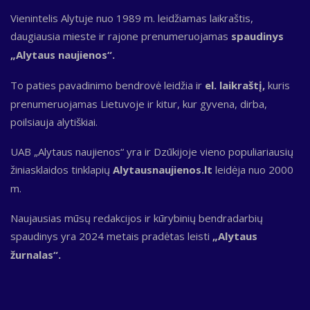
Vienintelis Alytuje nuo 1989 m. leidžiamas laikraštis,
daugiausia mieste ir rajone prenumeruojamas
spaudinys
„Alytaus naujienos“.
To paties pavadinimo bendrovė leidžia ir
el. laikraštį,
kuris
prenumeruojamas Lietuvoje ir kitur, kur gyvena, dirba,
poilsiauja alytiškiai.
UAB „Alytaus naujienos“ yra ir Dzūkijoje vieno populiariausių
žiniasklaidos tinklapių
Alytausnaujienos.lt
leidėja nuo 2000
m.
Naujausias mūsų redakcijos ir kūrybinių bendradarbių
spaudinys yra 2024 metais pradėtas leisti
„Alytaus
žurnalas“.