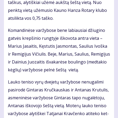
taš­kus, aly­tiš­kiai už­ėmė aukš­tą šeš­tą vie­tą. Nuo
penk­tą vie­tą už­ėmu­sio Kau­no Han­za Ro­ta­ry klu­bo
at­si­lik­ta vos 0,75 taš­ko.
Ko­man­di­nė­se var­žy­bo­se be­ne la­biau­siai džiu­gi­no
gat­vės krep­ši­nio rung­ty­je iš­ko­vo­ta an­tra vie­ta –
Ma­rius Ja­sai­tis, Kęs­tu­tis Jas­mon­tas, Sau­lius Ivoš­ka
ir Re­mi­gi­jus Vi­čiu­lis. Be­je, Ma­rius, Sau­lius, Re­mi­gi­jus
ir Dai­nius Juo­zai­tis iš­va­ka­rė­se bou­lin­go (med­ta­kio
kėg­lių) var­žy­bo­se pel­nė šeš­tą vie­tą.
Lau­ko te­ni­so vy­rų dve­je­tų var­žy­bo­se ne­nu­ga­li­mi
pa­si­ro­dė Gin­ta­ras Kruč­kaus­kas ir An­ta­nas Kru­tu­lis,
as­me­ni­nė­se var­žy­bo­se Gin­ta­ras ta­po nu­ga­lė­to­ju,
An­ta­nas iš­ko­vo­jo šeš­tą vie­tą. Mo­te­rų lau­ko te­ni­so
var­žy­bo­se aly­tiš­kei Tat­ja­nai Krav­čen­ko ati­te­ko ket­