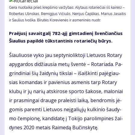
Gera nuotaika prieš krepšinio varžybas: Alytaus rotariečiai (iš kairės) –
Robertas Ulinskas, Remigijus Vičiulis, Nerijus Čaplikas, Marius Jasaitis
ir Saulius Ivoška. Bi­ru­tės Ko­re­vie­nės ir as­me­ni­nės nuotr.
Pra­ėju­sį sa­vait­ga­lį 782-ąjį gim­ta­die­nį šven­čian­čius
Šiau­lius pa­pil­dė tūks­tan­ti­nis ro­ta­rie­čių bū­rys.
Šiau­liuo­se vy­ko jau sep­ty­nio­lik­to­ji Lie­tu­vos Ro­ta­ry
apy­gar­dos di­džiau­sia me­tų šven­tė – Ro­ta­ria­da. Pa­
grin­di­niai šių žai­dy­nių tiks­lai – iš­aiš­kin­ti pa­jė­giau­
sias ko­man­das ir pa­vie­nius as­me­nis tarp Ro­ta­ry
klu­bų ir jų na­rių at­ski­ro­se spor­to ša­ko­se, ma­lo­niai
ir pra­smin­gai drau­ge pra­leis­ti lai­ką, ben­dro­mis jė­
go­mis pa­rem­ti Lie­tu­vos ne­įga­lių­jų kul­ki­nio šau­dy­
mo čem­pio­nę, kan­di­da­tę į To­ki­jo pa­ro­lim­pi­nes žai­
dy­nes 2020 me­tais Rai­me­dą Bu­čins­ky­tę.