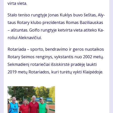
vir­ta vie­ta.
Sta­lo te­ni­so rung­ty­je Jo­nas Kuk­lys bu­vo šeš­tas, Aly­
taus Ro­ta­ry klu­bo pre­zi­den­tas Ro­mas Ba­zi­liaus­kas
– aš­tun­tas. Gol­fo rung­ty­je ket­vir­ta vie­ta ati­te­ko Ka­
ro­liui Alek­na­vi­čiui.
Ro­ta­ria­da – spor­to, ben­dra­vi­mo ir ge­ros nuo­tai­kos
Ro­ta­ry šei­mos ren­gi­nys, vyks­tan­tis nuo 2002 me­tų.
Sek­ma­die­nį ro­ta­rie­čiai iš­si­skirs­tė pra­dė­ję lauk­ti
2019 me­tų Ro­ta­ria­dos, ku­ri tu­rė­tų vyk­ti Klai­pė­do­je.