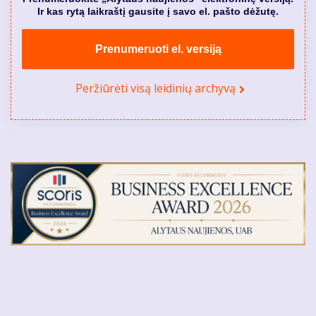
Ir kas rytą laikraštį gausite į savo el. pašto dėžutę.
Prenumeruoti el. versiją
Peržiūrėti visą leidinių archyvą