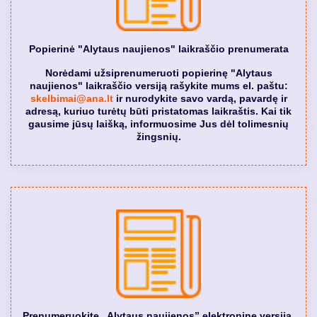
Popierinė "Alytaus naujienos" laikraščio prenumerata
Norėdami užsiprenumeruoti popierinę "Alytaus
naujienos" laikraščio versiją rašykite mums el. paštu:
skelbimai@ana.lt
ir nurodykite savo vardą, pavardę ir
adresą, kuriuo turėtų būti pristatomas laikraštis. Kai tik
gausime jūsų laišką, informuosime Jus dėl tolimesnių
žingsnių.
Prenumeruokite „Alytaus naujienos” elektroninę versiją.