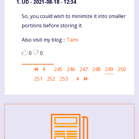
UD
- 2021-08-18 - 12:34
So, you could wish to minimize it into smaller
Komentaras
portions before storing it.
Also visit my blog ::
Tami
0
0
Pagination
First
Ankstesnis
Puslapis
245
Puslapis
246
Puslapis
247
Puslapis
248
Current
249
Puslapis
250
page
puslapis
page
Puslapis
251
Puslapis
252
Puslapis
253
Sekantis
Last
puslapis
page