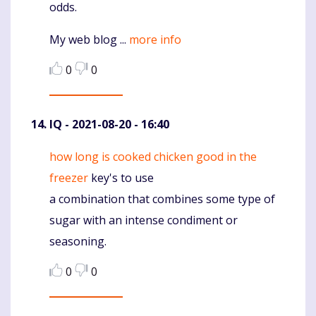
odds.
My web blog ...
more info
0
0
IQ
- 2021-08-20 - 16:40
how long is cooked chicken good in the
Komentaras
freezer
key's to use
a combination that combines some type of
sugar with an intense condiment or
seasoning.
0
0