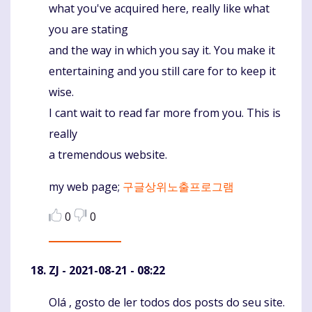
what you've acquired here, really like what
you are stating
and the way in which you say it. You make it
entertaining and you still care for to keep it
wise.
I cant wait to read far more from you. This is
really
a tremendous website.
my web page;
구글상위노출프로그램
0
0
ZJ
- 2021-08-21 - 08:22
Olá , gosto de ler todos dos posts do seu site.
Komentaras