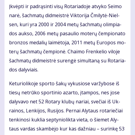
Įkvėp­ti ir pa­drą­sin­ti vi­sų Ro­ta­ria­do­je at­vy­ko Sei­mo
na­rė, šach­ma­tų did­meist­rė Vik­to­ri­ja Čmi­ly­tė-Niel­
sen, ku­ri yra 2000 ir 2004 me­tų šach­ma­tų olim­pia­
dos auk­so, 2006 me­tų pa­sau­lio mo­te­rų čem­pio­na­to
bron­zos me­da­lių lai­mė­to­ja, 2011 me­tų Eu­ro­pos mo­
te­rų šach­ma­tų čem­pio­nė. Chai­mo Fren­ke­lio vi­lo­je
šach­ma­tų did­meist­rė su­ren­gė si­mul­ta­ną su Ro­ta­ria­
dos da­ly­viais.
Ke­tu­rio­li­ko­je spor­to ša­kų vy­ku­sio­se var­žy­bo­se iš
tie­sų ne­trū­ko spor­ti­nio azar­to, įtam­pos, nes jo­se
da­ly­va­vo net 52 Ro­ta­ry klu­bų na­riai, sve­čiai iš Uk­
rai­nos, Len­ki­jos, Ru­si­jos. Per­nai Aly­taus ro­ta­rie­čiai
ten­ki­no­si kuk­lia sep­ty­nio­lik­ta vie­ta, o šie­met Aly­
taus var­das skam­bė­jo kur kas daž­niau – su­rin­kę 53