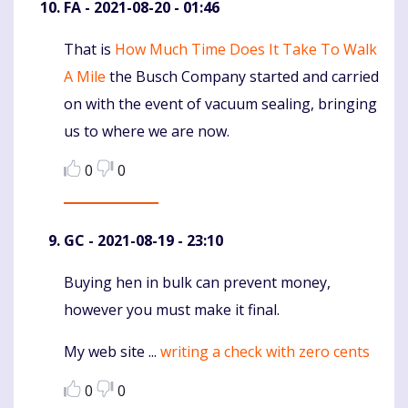
FA
- 2021-08-20 - 01:46
That is
How Much Time Does It Take To Walk
Komentaras
A Mile
the Busch Company started and carried
on with the event of vacuum sealing, bringing
us to where we are now.
0
0
GC
- 2021-08-19 - 23:10
Buying hen in bulk can prevent money,
Komentaras
however you must make it final.
My web site ...
writing a check with zero cents
0
0