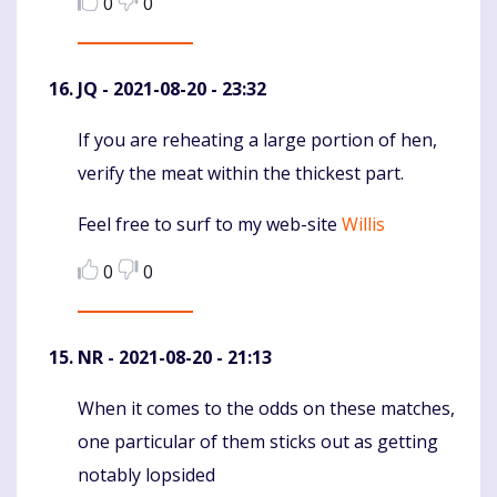
0
0
JQ
- 2021-08-20 - 23:32
If you are reheating a large portion of hen,
Komentaras
verify the meat within the thickest part.
Feel free to surf to my web-site
Willis
0
0
NR
- 2021-08-20 - 21:13
When it comes to the odds on these matches,
Komentaras
one particular of them sticks out as getting
notably lopsided