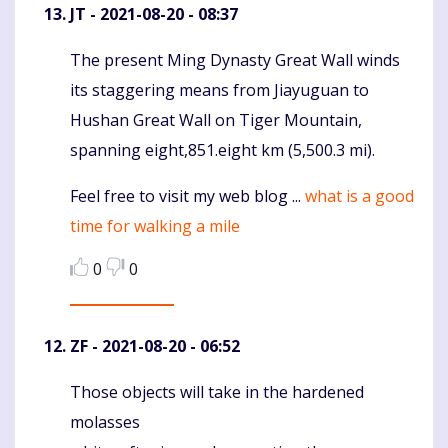
JT
- 2021-08-20 - 08:37
The present Ming Dynasty Great Wall winds
Komentaras
its staggering means from Jiayuguan to
Hushan Great Wall on Tiger Mountain,
spanning eight,851.eight km (5,500.3 mi).
Feel free to visit my web blog ...
what is a good
time for walking a mile
0
0
ZF
- 2021-08-20 - 06:52
Those objects will take in the hardened
Komentaras
molasses