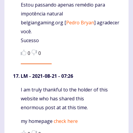
Estou passando apenas remédio para
impotência natural
belgiangaming.org [
Pedro Bryan
] agradecer
você.
Sucesso
0
0
LM
- 2021-08-21 - 07:26
I am truly thankful to the holder of this
Komentaras
website who has shared this
enormous post at at this time.
my homepage
check here