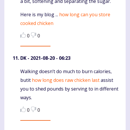
a bit, softening and separating the sugar.
Here is my blog ...
how long can you store
cooked chicken
0
0
DK
- 2021-08-20 - 06:23
Walking doesn’t do much to burn calories,
Komentaras
butit
how long does raw chicken last
assist
you to shed pounds by serving to in different
ways.
0
0