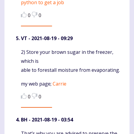
python to get a job
0
0
VT
- 2021-08-19 - 09:29
2) Store your brown sugar in the freezer,
Komentaras
which is
able to forestall moisture from evaporating.
my web page;
Carrie
0
0
BH
- 2021-08-19 - 03:54
That’s why you are advised to preserve the