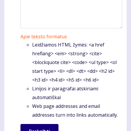
Apie teksto formatus
Leidžiamos HTML žymės: <a href
hreflang> <em> <strong> <cite>
<blockquote cite> <code> <ul type> <ol
start type> <li> <dl> <dt> <dd> <h2 id>
<h3 id> <h4 id> <h5 id> <h6 id>
Linijos ir paragrafai atskiriami
automatiškai
Web page addresses and email
addresses turn into links automatically.