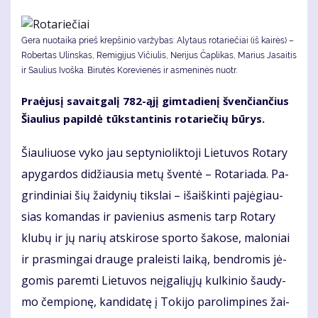
Gera nuotaika prieš krepšinio varžybas: Alytaus rotariečiai (iš kairės) –
Robertas Ulinskas, Remigijus Vičiulis, Nerijus Čaplikas, Marius Jasaitis
ir Saulius Ivoška. Bi­ru­tės Ko­re­vie­nės ir as­me­ni­nės nuotr.
Pra­ėju­sį sa­vait­ga­lį 782-ąjį gim­ta­die­nį šven­čian­čius
Šiau­lius pa­pil­dė tūks­tan­ti­nis ro­ta­rie­čių bū­rys.
Šiau­liuo­se vy­ko jau sep­ty­nio­lik­to­ji Lie­tu­vos Ro­ta­ry
apy­gar­dos di­džiau­sia me­tų šven­tė – Ro­ta­ria­da. Pa­
grin­di­niai šių žai­dy­nių tiks­lai – iš­aiš­kin­ti pa­jė­giau­
sias ko­man­das ir pa­vie­nius as­me­nis tarp Ro­ta­ry
klu­bų ir jų na­rių at­ski­ro­se spor­to ša­ko­se, ma­lo­niai
ir pra­smin­gai drau­ge pra­leis­ti lai­ką, ben­dro­mis jė­
go­mis pa­rem­ti Lie­tu­vos ne­įga­lių­jų kul­ki­nio šau­dy­
mo čem­pio­nę, kan­di­da­tę į To­ki­jo pa­ro­lim­pi­nes žai­