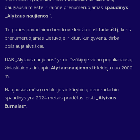
daugiausia mieste ir rajone prenumeruojamas
spaudinys
„Alytaus naujienos“.
To paties pavadinimo bendrovė leidžia ir
el. laikraštį,
kuris
prenumeruojamas Lietuvoje ir kitur, kur gyvena, dirba,
poilsiauja alytiškiai.
UAB „Alytaus naujienos“ yra ir Dzūkijoje vieno populiariausių
žiniasklaidos tinklapių
Alytausnaujienos.lt
leidėja nuo 2000
m.
Naujausias mūsų redakcijos ir kūrybinių bendradarbių
spaudinys yra 2024 metais pradėtas leisti
„Alytaus
žurnalas“.