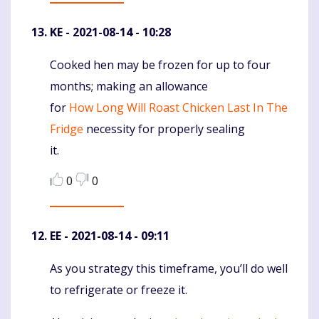
KE
- 2021-08-14 - 10:28
Cooked hen may be frozen for up to four
Komentaras
months; making an allowance
for
How Long Will Roast Chicken Last In The
Fridge
necessity for properly sealing
it.
0
0
EE
- 2021-08-14 - 09:11
As you strategy this timeframe, you’ll do well
Komentaras
to refrigerate or freeze it.