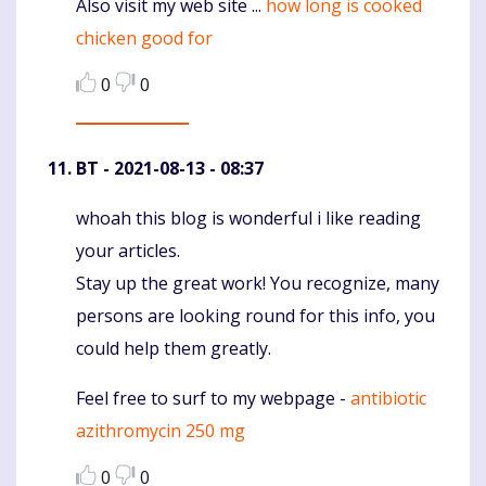
Also visit my web site ...
how long is cooked
chicken good for
0
0
BT
- 2021-08-13 - 08:37
whoah this blog is wonderful i like reading
Komentaras
your articles.
Stay up the great work! You recognize, many
persons are looking round for this info, you
could help them greatly.
Feel free to surf to my webpage -
antibiotic
azithromycin 250 mg
0
0