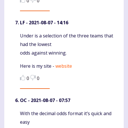
0
0
LF
- 2021-08-07 - 14:16
Under is a selection of the three teams that
Komentaras
had the lowest
odds against winning.
Here is my site -
website
0
0
OC
- 2021-08-07 - 07:57
With the decimal odds format it’s quick and
Komentaras
easy