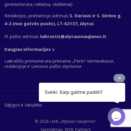
(prenumerata, reklama, skelbimai)
Redakcijos, priimamojo adresas
S. Dariaus ir S. Girėno g.
4-2 (nuo gatvės pusės), LT-62137, Alytus
El. pašto adresas
laikrastis@alytausnaujienos.lt
Daugiau informacijos
Laikraščio prenumerata priimama „Perlo“ terminaluose,
redakcijoje ir Lietuvos pašto skyriuose
Sveiki. Kaip galime padėti?
Sąlygos ir taisyklės
Bottom
footer
© 2026 UAB „Alytaus naujienos"
Sprendimas:
WEB Partners