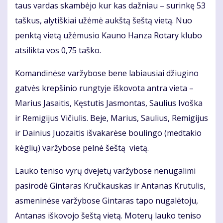
taus var­das skam­bė­jo kur kas daž­niau – su­rin­kę 53
taš­kus, aly­tiš­kiai už­ėmė aukš­tą šeš­tą vie­tą. Nuo
penk­tą vie­tą už­ėmu­sio Kau­no Han­za Ro­ta­ry klu­bo
at­si­lik­ta vos 0,75 taš­ko.
Ko­man­di­nė­se var­žy­bo­se be­ne la­biau­siai džiu­gi­no
gat­vės krep­ši­nio rung­ty­je iš­ko­vo­ta an­tra vie­ta –
Ma­rius Ja­sai­tis, Kęs­tu­tis Jas­mon­tas, Sau­lius Ivoš­ka
ir Re­mi­gi­jus Vi­čiu­lis. Be­je, Ma­rius, Sau­lius, Re­mi­gi­jus
ir Dai­nius Juo­zai­tis iš­va­ka­rė­se bou­lin­go (med­ta­kio
kėg­lių) var­žy­bo­se pel­nė šeš­tą vie­tą.
Lau­ko te­ni­so vy­rų dve­je­tų var­žy­bo­se ne­nu­ga­li­mi
pa­si­ro­dė Gin­ta­ras Kruč­kaus­kas ir An­ta­nas Kru­tu­lis,
as­me­ni­nė­se var­žy­bo­se Gin­ta­ras ta­po nu­ga­lė­to­ju,
An­ta­nas iš­ko­vo­jo šeš­tą vie­tą. Mo­te­rų lau­ko te­ni­so