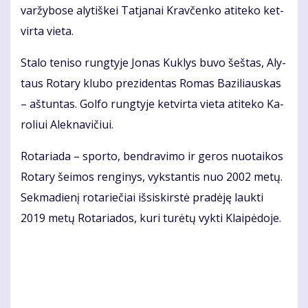
var­žy­bo­se aly­tiš­kei Tat­ja­nai Krav­čen­ko ati­te­ko ket­
vir­ta vie­ta.
Sta­lo te­ni­so rung­ty­je Jo­nas Kuk­lys bu­vo šeš­tas, Aly­
taus Ro­ta­ry klu­bo pre­zi­den­tas Ro­mas Ba­zi­liaus­kas
– aš­tun­tas. Gol­fo rung­ty­je ket­vir­ta vie­ta ati­te­ko Ka­
ro­liui Alek­na­vi­čiui.
Ro­ta­ria­da – spor­to, ben­dra­vi­mo ir ge­ros nuo­tai­kos
Ro­ta­ry šei­mos ren­gi­nys, vyks­tan­tis nuo 2002 me­tų.
Sek­ma­die­nį ro­ta­rie­čiai iš­si­skirs­tė pra­dė­ję lauk­ti
2019 me­tų Ro­ta­ria­dos, ku­ri tu­rė­tų vyk­ti Klai­pė­do­je.