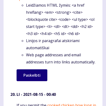
Leidžiamos HTML žymės: <a href
hreflang> <em> <strong> <cite>
<blockquote cite> <code> <ul type> <ol
start type> <li> <dl> <dt> <dd> <h2 id>
<h3 id> <h4 id> <h5 id> <h6 id>
Linijos ir paragrafai atskiriami
automatiškai
Web page addresses and email
addresses turn into links automatically.
LI
- 2021-08-15 - 00:40
If you permit the
cooked chicken how long in
Komentaras