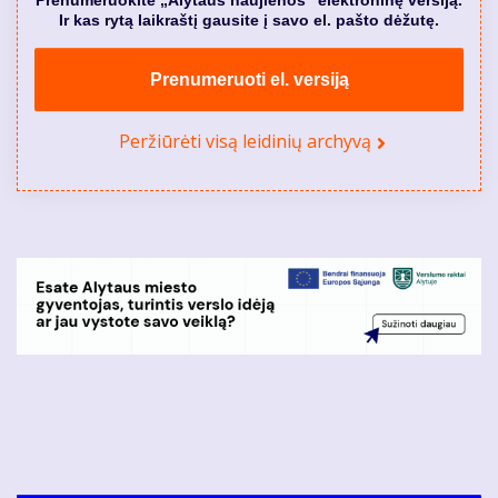
Prenumeruokite „Alytaus naujienos” elektroninę versiją.
Ir kas rytą laikraštį gausite į savo el. pašto dėžutę.
Prenumeruoti el. versiją
Peržiūrėti visą leidinių archyvą