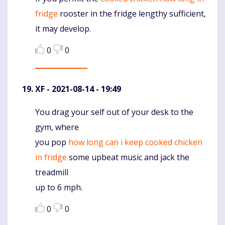
fridge
rooster in the fridge lengthy sufficient,
it may develop.
0
0
XF
- 2021-08-14 - 19:49
You drag your self out of your desk to the
Komentaras
gym, where
you pop
how long can i keep cooked chicken
in fridge
some upbeat music and jack the
treadmill
up to 6 mph.
0
0