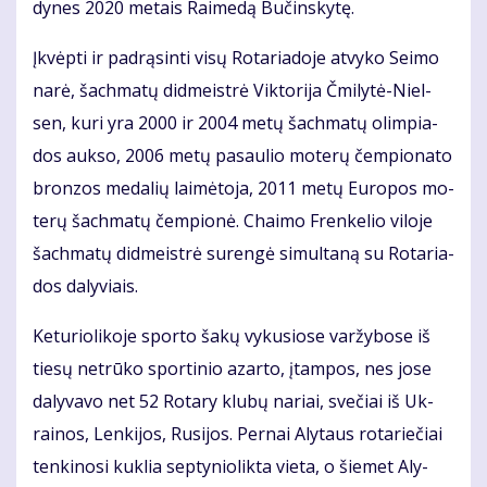
dy­nes 2020 me­tais Rai­me­dą Bu­čins­ky­tę.
Įkvėp­ti ir pa­drą­sin­ti vi­sų Ro­ta­ria­do­je at­vy­ko Sei­mo
na­rė, šach­ma­tų did­meist­rė Vik­to­ri­ja Čmi­ly­tė-Niel­
sen, ku­ri yra 2000 ir 2004 me­tų šach­ma­tų olim­pia­
dos auk­so, 2006 me­tų pa­sau­lio mo­te­rų čem­pio­na­to
bron­zos me­da­lių lai­mė­to­ja, 2011 me­tų Eu­ro­pos mo­
te­rų šach­ma­tų čem­pio­nė. Chai­mo Fren­ke­lio vi­lo­je
šach­ma­tų did­meist­rė su­ren­gė si­mul­ta­ną su Ro­ta­ria­
dos da­ly­viais.
Ke­tu­rio­li­ko­je spor­to ša­kų vy­ku­sio­se var­žy­bo­se iš
tie­sų ne­trū­ko spor­ti­nio azar­to, įtam­pos, nes jo­se
da­ly­va­vo net 52 Ro­ta­ry klu­bų na­riai, sve­čiai iš Uk­
rai­nos, Len­ki­jos, Ru­si­jos. Per­nai Aly­taus ro­ta­rie­čiai
ten­ki­no­si kuk­lia sep­ty­nio­lik­ta vie­ta, o šie­met Aly­