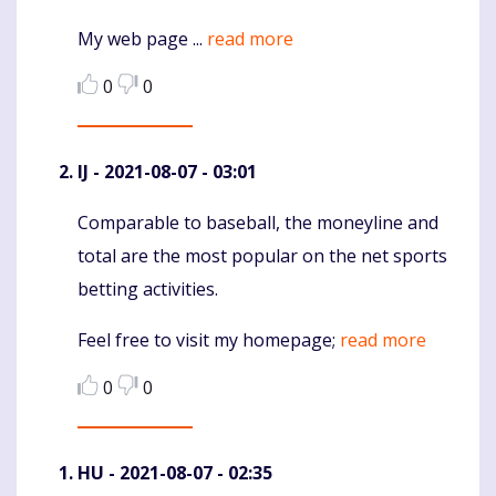
My web page ...
read more
0
0
IJ
- 2021-08-07 - 03:01
Comparable to baseball, the moneyline and
Komentaras
total are the most popular on the net sports
betting activities.
Feel free to visit my homepage;
read more
0
0
HU
- 2021-08-07 - 02:35