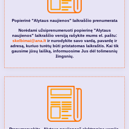
Popierinė "Alytaus naujienos" laikraščio prenumerata
Norėdami užsiprenumeruoti popierinę "Alytaus
naujienos" laikraščio versiją rašykite mums el. paštu:
skelbimai@ana.lt
ir nurodykite savo vardą, pavardę ir
adresą, kuriuo turėtų būti pristatomas laikraštis. Kai tik
gausime jūsų laišką, informuosime Jus dėl tolimesnių
žingsnių.