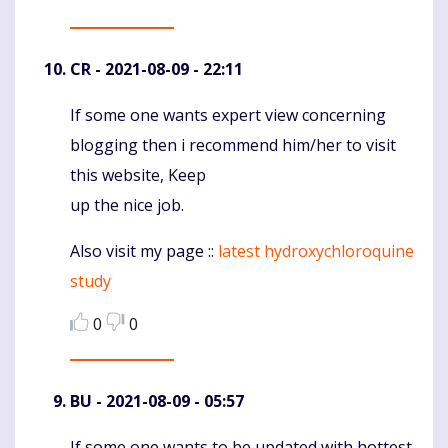
CR
- 2021-08-09 - 22:11
If some one wants expert view concerning
Komentaras
blogging then i recommend him/her to visit
this website, Keep
up the nice job.
Also visit my page ::
latest hydroxychloroquine
study
0
0
BU
- 2021-08-09 - 05:57
If some one wants to be updated with hottest