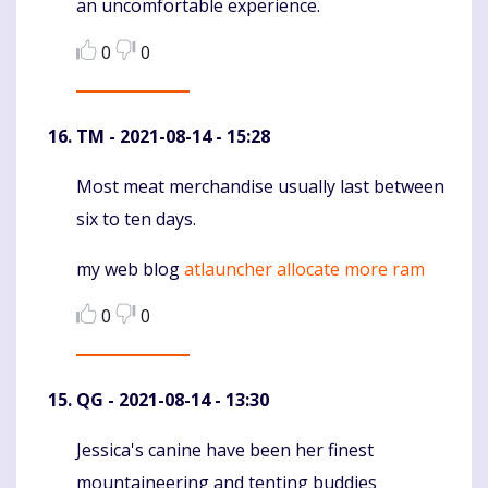
an uncomfortable experience.
0
0
TM
- 2021-08-14 - 15:28
Most meat merchandise usually last between
Komentaras
six to ten days.
my web blog
atlauncher allocate more ram
0
0
QG
- 2021-08-14 - 13:30
Jessica's canine have been her finest
Komentaras
mountaineering and tenting buddies