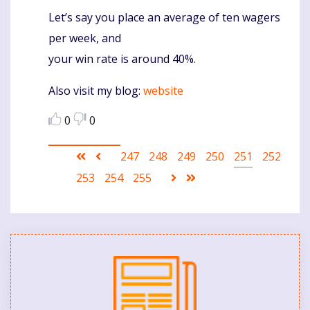
Let’s say you place an average of ten wagers
Komentaras
per week, and
your win rate is around 40%.
Also visit my blog:
website
0
0
Pagination
First
Ankstesnis
Puslapis
247
Puslapis
248
Puslapis
249
Puslapis
250
Current
251
Puslapis
252
page
puslapis
page
Puslapis
253
Puslapis
254
Puslapis
255
Sekantis
Last
puslapis
page