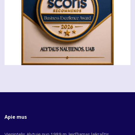
Apie mus
Vienintelis Alytuje nuo 1989 m. leidžiamas laikraštis,