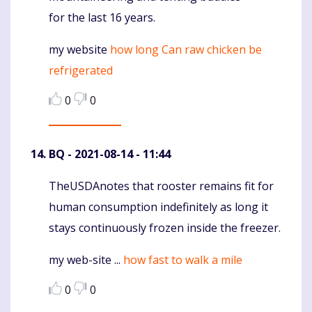
for the last 16 years.
my website
how long Can raw chicken be
refrigerated
0
0
BQ
- 2021-08-14 - 11:44
TheUSDAnotes that rooster remains fit for
Komentaras
human consumption indefinitely as long it
stays continuously frozen inside the freezer.
my web-site ...
how fast to walk a mile
0
0