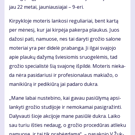
jau 22 me­tai, jau­niau­sia­jai – 9-eri.
Kir­pyk­lo­je mo­te­ris lan­ko­si re­gu­lia­riai, bent kar­tą
per mė­ne­sį, kur jai kir­pė­ja pa­ker­pa plau­kus. Juos
da­žo­si pa­ti, na­muo­se, nes tai da­ry­ti gro­žio sa­lo­ne
mo­te­riai yra per di­de­lė pra­ban­ga. Ji il­gai sva­jo­jo
apie plau­kų da­žy­mą švie­sio­mis sruo­ge­lė­mis, tad
gro­žio spe­cia­lis­tė šią sva­jo­nę iš­pil­dė. Mo­te­ris nie­ka­
da nė­ra pa­si­da­riu­si ir pro­fe­sio­na­laus ma­kia­žo, o
ma­ni­kiū­rą ir pe­di­kiū­rą jai pa­da­ro duk­ra.
„Ma­ne la­bai nu­ste­bi­no, kai ga­vau pa­siū­ly­mą ap­si­
lan­ky­ti gro­žio stu­di­jo­je ir ne­mo­ka­mai pa­sig­ra­žin­ti.
Da­ly­vau­ti šio­je ak­ci­jo­je ma­ne pa­siū­lė duk­ra. Lai­ko
sau tu­riu iš­ties ne­daug, o gro­žio pro­ce­dū­ras at­lie­ku
na­muo­se, ir tai tik pra­bėg­da­ma“, – pa­sa­ko­jo V.Žuk­