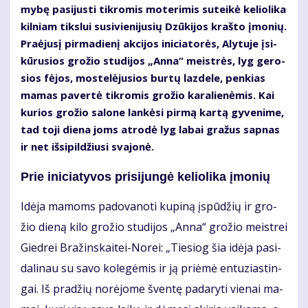
my­bę pa­si­jus­ti tik­ro­mis mo­te­ri­mis su­tei­kė ke­lio­li­ka
kil­niam tiks­lui su­si­vie­ni­ju­sių Dzū­ki­jos kraš­to įmo­nių.
Pra­ėju­sį pir­ma­die­nį ak­ci­jos ini­cia­to­rės, Aly­tu­je įsi­
kū­ru­sios gro­žio stu­di­jos „An­na“ meist­rės, lyg ge­ro­
sios fė­jos, mos­te­lė­ju­sios bur­tų laz­de­le, pen­kias
ma­mas pa­ver­tė tik­ro­mis gro­žio ka­ra­lie­nė­mis. Kai
ku­rios gro­žio sa­lo­ne lan­kė­si pir­mą kar­tą gy­ve­ni­me,
tad to­ji die­na joms at­ro­dė lyg la­bai gra­žus sap­nas
ir net iš­si­pil­džiu­si sva­jo­nė.
Prie ini­cia­ty­vos pri­si­jun­gė ke­lio­li­ka įmo­nių
Idė­ja ma­moms pa­do­va­no­ti ku­pi­ną įspū­džių ir gro­
žio die­ną ki­lo gro­žio stu­di­jos „An­na“ gro­žio meist­rei
Gied­rei Bra­žins­kai­tei-No­rei: „Tie­siog šia idė­ja pa­si­
da­li­nau su sa­vo ko­le­gė­mis ir ją pri­ėmė en­tu­zias­tin­
gai. Iš pra­džių no­rė­jo­me šven­tę pa­da­ry­ti vie­nai ma­