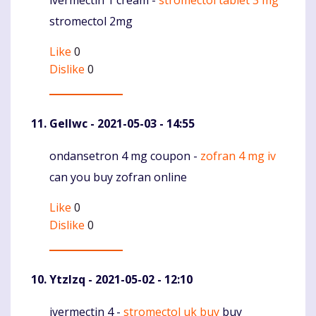
Komentaras
stromectol 2mg
Like
0
Dislike
0
Gellwc
- 2021-05-03 - 14:55
ondansetron 4 mg coupon -
zofran 4 mg iv
Komentaras
can you buy zofran online
Like
0
Dislike
0
Ytzlzq
- 2021-05-02 - 12:10
ivermectin 4 -
stromectol uk buy
buy
Komentaras