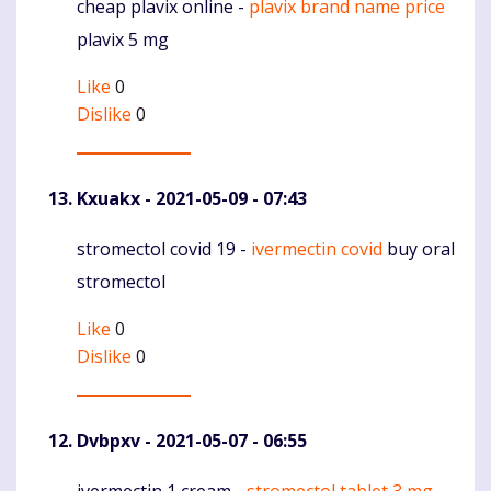
cheap plavix online -
plavix brand name price
Komentaras
plavix 5 mg
Like
0
Dislike
0
Kxuakx
- 2021-05-09 - 07:43
stromectol covid 19 -
ivermectin covid
buy oral
Komentaras
stromectol
Like
0
Dislike
0
Dvbpxv
- 2021-05-07 - 06:55
ivermectin 1 cream -
stromectol tablet 3 mg