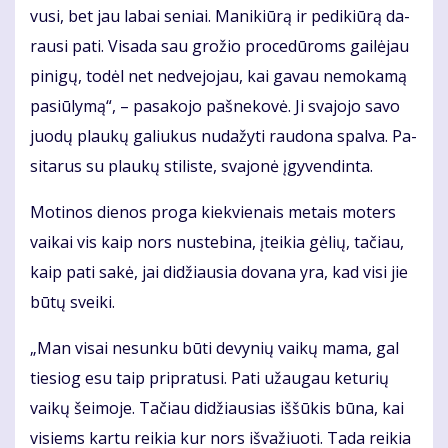
vu­si, bet jau la­bai se­niai. Ma­ni­kiū­rą ir pe­di­kiū­rą da­
rau­si pa­ti. Vi­sa­da sau gro­žio pro­ce­dū­roms gai­lė­jau
pi­ni­gų, to­dėl net ne­dve­jo­jau, kai ga­vau ne­mo­ka­mą
pa­siū­ly­mą“, – pa­sa­ko­jo pa­šne­ko­vė. Ji sva­jo­jo sa­vo
juo­dų plau­kų ga­liu­kus nu­da­žy­ti rau­do­na spal­va. Pa­
si­ta­rus su plau­kų sti­lis­te, sva­jo­nė įgy­ven­din­ta.
Mo­ti­nos die­nos pro­ga kiek­vie­nais me­tais mo­ters
vai­kai vis kaip nors nu­ste­bi­na, įtei­kia gė­lių, ta­čiau,
kaip pa­ti sa­kė, jai di­džiau­sia do­va­na yra, kad vi­si jie
bū­tų svei­ki.
„Man vi­sai ne­sun­ku bū­ti de­vy­nių vai­kų ma­ma, gal
tie­siog esu taip pri­pra­tu­si. Pa­ti už­au­gau ke­tu­rių
vai­kų šei­mo­je. Ta­čiau di­džiau­sias iš­šū­kis bū­na, kai
vi­siems kar­tu rei­kia kur nors iš­va­žiuo­ti. Ta­da rei­kia