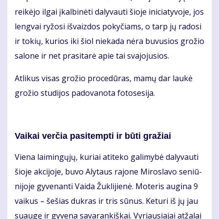
rei­kė­jo il­gai įkal­bi­nė­ti da­ly­vau­ti šio­je ini­cia­ty­vo­je, jos
leng­vai ry­žo­si iš­vaiz­dos po­ky­čiams, o tarp jų ra­do­si
ir to­kių, ku­rios iki šiol nie­ka­da nė­ra bu­vu­sios gro­žio
sa­lo­ne ir net pra­si­ta­rė apie tai sva­jo­ju­sios.
At­li­kus vi­sas gro­žio pro­ce­dū­ras, ma­mų dar lau­kė
gro­žio stu­di­jos pa­do­va­no­ta fo­to­se­si­ja.
Vai­kai ver­čia pa­si­temp­ti ir bū­ti gra­žiai
Vie­na lai­min­gų­jų, ku­riai ati­te­ko ga­li­my­bė da­ly­vau­ti
šio­je ak­ci­jo­je, bu­vo Aly­taus ra­jo­ne Mi­ros­la­vo se­niū­
ni­jo­je gy­ve­nan­ti Vai­da Žuk­li­jie­nė. Mo­te­ris au­gi­na 9
vai­kus – še­šias duk­ras ir tris sū­nus. Ke­tu­ri iš jų jau
su­au­gę ir gy­ve­na sa­va­ran­kiš­kai. Vy­riau­sia­jai at­ža­lai