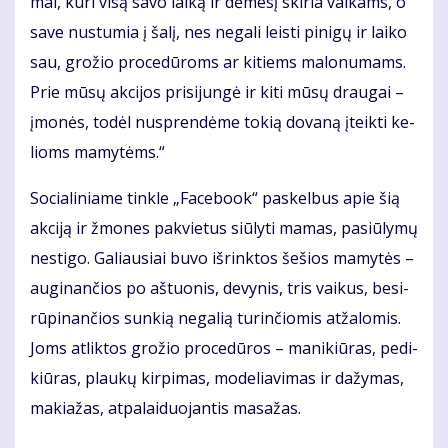
mai, ku­ri vi­są sa­vo lai­ką ir dė­me­sį ski­ria vai­kams, o
sa­ve nu­stu­mia į ša­lį, nes ne­ga­li leis­ti pi­ni­gų ir lai­ko
sau, gro­žio pro­ce­dū­roms ar ki­tiems ma­lo­nu­mams.
Prie mū­sų ak­ci­jos pri­si­jun­gė ir ki­ti mū­sų drau­gai –
įmo­nės, to­dėl nu­spren­dė­me to­kią do­va­ną įteik­ti ke­
lioms ma­my­tėms.“
So­cia­li­nia­me tin­kle „Fa­ce­bo­ok“ pa­skel­bus apie šią
ak­ci­ją ir žmo­nes pa­kvie­tus siū­ly­ti ma­mas, pa­siū­ly­mų
ne­sti­go. Ga­liau­siai bu­vo iš­rink­tos še­šios ma­my­tės –
au­gi­nan­čios po aš­tuo­nis, de­vy­nis, tris vai­kus, be­si­
rū­pi­nan­čios sun­kią ne­ga­lią tu­rin­čio­mis at­ža­lo­mis.
Joms at­lik­tos gro­žio pro­ce­dū­ros – ma­ni­kiū­ras, pe­di­
kiū­ras, plau­kų kir­pi­mas, mo­de­lia­vi­mas ir da­žy­mas,
ma­kia­žas, at­pa­lai­duo­jan­tis ma­sa­žas.