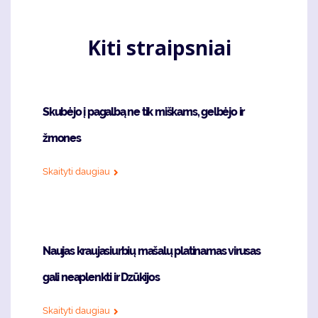
Kiti straipsniai
Skubėjo į pagalbą ne tik miškams, gelbėjo ir
žmones
Skaityti daugiau
Naujas kraujasiurbių mašalų platinamas virusas
gali neaplenkti ir Dzūkijos
Skaityti daugiau