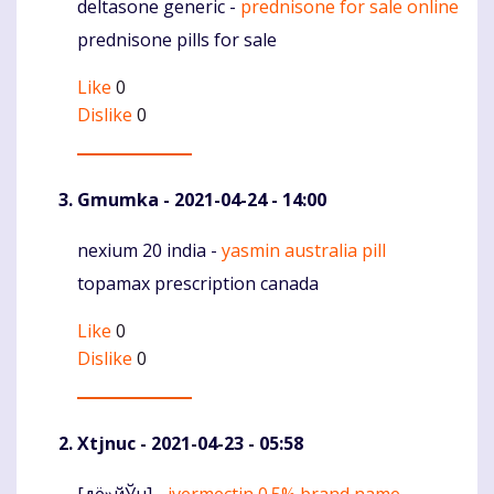
deltasone generic -
prednisone for sale online
Komentaras
prednisone pills for sale
Like
0
Dislike
0
Gmumka
- 2021-04-24 - 14:00
nexium 20 india -
yasmin australia pill
Komentaras
topamax prescription canada
Like
0
Dislike
0
Xtjnuc
- 2021-04-23 - 05:58
[дё»йЎµ] -
ivermectin 0.5% brand name