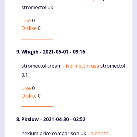
stromectol uk
Like
0
Dislike
0
Whqjib
- 2021-05-01 - 09:16
stromectol cream -
ivermectin usa
stromectol
Komentaras
0.1
Like
0
Dislike
0
Pksluw
- 2021-04-30 - 02:52
nexium price comparison uk -
albenza
Komentaras