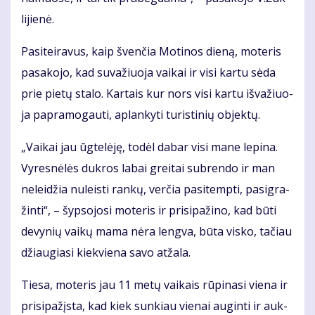
li­jie­nė.
Pa­si­tei­ra­vus, kaip šven­čia Mo­ti­nos die­ną, mo­te­ris
pa­sa­ko­jo, kad su­va­žiuo­ja vai­kai ir vi­si kar­tu sė­da
prie pie­tų sta­lo. Kar­tais kur nors vi­si kar­tu iš­va­žiuo­
ja pa­pra­mo­gau­ti, ap­lan­ky­ti tu­ris­ti­nių ob­jek­tų.
„Vai­kai jau ūg­te­lė­ję, to­dėl da­bar vi­si ma­ne le­pi­na.
Vy­res­nė­lės duk­ros la­bai grei­tai su­bren­do ir man
ne­lei­džia nu­leis­ti ran­kų, ver­čia pa­si­temp­ti, pa­sig­ra­
žin­ti“, – šyp­so­jo­si mo­te­ris ir pri­si­pa­ži­no, kad bū­ti
de­vy­nių vai­kų ma­ma nė­ra leng­va, bū­ta vis­ko, ta­čiau
džiau­gia­si kiek­vie­na sa­vo at­ža­la.
Tie­sa, mo­te­ris jau 11 me­tų vai­kais rū­pi­na­si vie­na ir
pri­si­pa­žįs­ta, kad kiek sun­kiau vie­nai au­gin­ti ir auk­