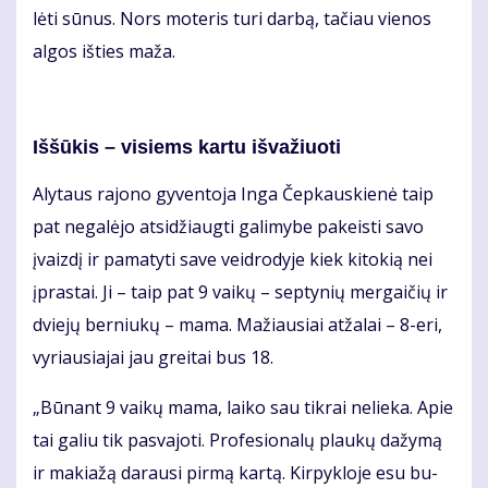
lė­ti sū­nus. Nors mo­te­ris tu­ri dar­bą, ta­čiau vie­nos
al­gos iš­ties ma­ža.
Iš­šū­kis – vi­siems kar­tu iš­va­žiuo­ti
Aly­taus ra­jo­no gy­ven­to­ja In­ga Čep­kaus­kie­nė taip
pat ne­ga­lė­jo at­si­džiaug­ti ga­li­my­be pa­keis­ti sa­vo
įvaiz­dį ir pa­ma­ty­ti sa­ve veid­ro­dy­je kiek ki­to­kią nei
įpras­tai. Ji – taip pat 9 vai­kų – sep­ty­nių mer­gai­čių ir
dvie­jų ber­niu­kų – ma­ma. Ma­žiau­siai at­ža­lai – 8-eri,
vy­riau­sia­jai jau grei­tai bus 18.
„Bū­nant 9 vai­kų ma­ma, lai­ko sau tik­rai ne­lie­ka. Apie
tai ga­liu tik pa­sva­jo­ti. Pro­fe­sio­na­lų plau­kų da­žy­mą
ir ma­kia­žą da­rau­si pir­mą kar­tą. Kir­pyk­lo­je esu bu­