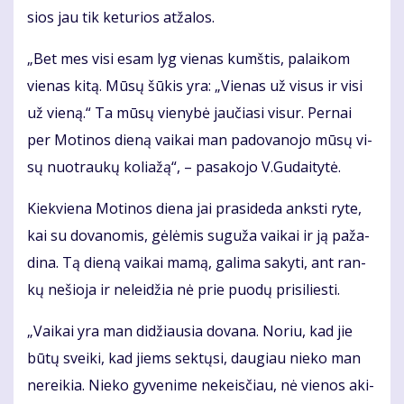
sios jau tik ke­tu­rios at­ža­los.
„Bet mes vi­si esam lyg vie­nas kumš­tis, pa­lai­kom
vie­nas ki­tą. Mū­sų šū­kis yra: „Vie­nas už vi­sus ir vi­si
už vie­ną.“ Ta mū­sų vie­ny­bė jau­čia­si vi­sur. Per­nai
per Mo­ti­nos die­ną vai­kai man pa­do­va­no­jo mū­sų vi­
sų nuo­trau­kų ko­lia­žą“, – pa­sa­ko­jo V.Gu­dai­ty­tė.
Kiek­vie­na Mo­ti­nos die­na jai pra­si­de­da anks­ti ry­te,
kai su do­va­no­mis, gė­lė­mis su­gu­ža vai­kai ir ją pa­ža­
di­na. Tą die­ną vai­kai ma­mą, ga­li­ma sa­ky­ti, ant ran­
kų ne­šio­ja ir ne­lei­džia nė prie puo­dų pri­si­lies­ti.
„Vai­kai yra man di­džiau­sia do­va­na. No­riu, kad jie
bū­tų svei­ki, kad jiems sek­tų­si, dau­giau nie­ko man
ne­rei­kia. Nie­ko gy­ve­ni­me ne­keis­čiau, nė vie­nos aki­