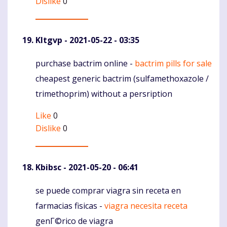
Dislike
0
Kltgvp
- 2021-05-22 - 03:35
purchase bactrim online -
bactrim pills for sale
Komentaras
cheapest generic bactrim (sulfamethoxazole /
trimethoprim) without a persription
Like
0
Dislike
0
Kbibsc
- 2021-05-20 - 06:41
se puede comprar viagra sin receta en
Komentaras
farmacias fisicas -
viagra necesita receta
genГ©rico de viagra