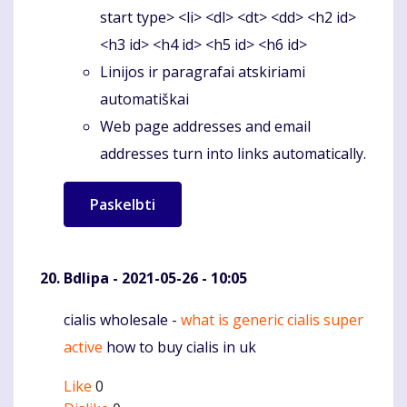
start type> <li> <dl> <dt> <dd> <h2 id>
<h3 id> <h4 id> <h5 id> <h6 id>
Linijos ir paragrafai atskiriami
automatiškai
Web page addresses and email
addresses turn into links automatically.
Bdlipa
- 2021-05-26 - 10:05
cialis wholesale -
what is generic cialis super
Komentaras
active
how to buy cialis in uk
Like
0