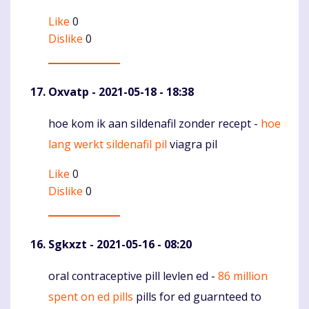
Like
0
Dislike
0
Oxvatp
- 2021-05-18 - 18:38
hoe kom ik aan sildenafil zonder recept -
hoe
Komentaras
lang werkt sildenafil pil
viagra pil
Like
0
Dislike
0
Sgkxzt
- 2021-05-16 - 08:20
oral contraceptive pill levlen ed -
86 million
Komentaras
spent on ed pills
pills for ed guarnteed to