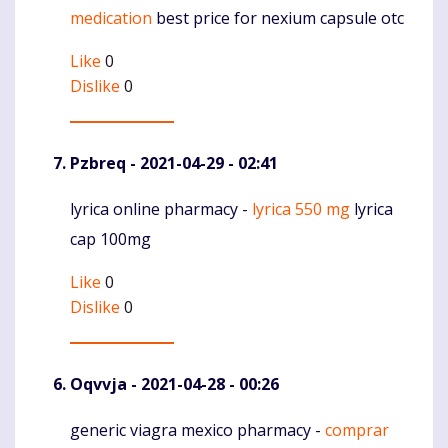
medication
best price for nexium capsule otc
Like
0
Dislike
0
Pzbreq
- 2021-04-29 - 02:41
lyrica online pharmacy -
lyrica 550 mg
lyrica
Komentaras
cap 100mg
Like
0
Dislike
0
Oqvvja
- 2021-04-28 - 00:26
generic viagra mexico pharmacy -
comprar
Komentaras