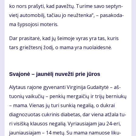
ko nors pra­šy­ti, kad pa­vež­tų. Tu­ri­me sa­vo sep­tyn­
vie­tį au­to­mo­bi­lį, ta­čiau jo ne­už­ten­ka“, – pa­sa­ko­da­
ma šyp­so­jo­si mo­te­ris.
Dar pra­si­ta­rė, kad jų šei­mo­je vy­ras yra tas, ku­ris
tars griež­tes­nį žo­dį, o ma­ma yra nuo­lai­des­nė.
Sva­jo­nė – jau­nė­lį nu­vež­ti prie jū­ros
Aly­taus ra­jo­ne gy­ve­nan­ti Vir­gi­ni­ja Gu­dai­ty­tė – aš­
tuo­nių vai­ku­čių – pen­kių mer­gai­čių ir tri­jų ber­niu­kų
– ma­ma. Vie­nas jų tu­ri sun­kią ne­ga­lią, o duk­rai
diag­no­zuo­tas cuk­ri­nis dia­be­tas, dar vie­na at­ža­la tu­
ri vi­siš­ką klau­sos ne­ga­lią. Vy­riau­sia­jam jau 24-eri,
jau­niau­sia­jam – 14 me­tų. Su ma­ma na­muo­se li­ku­