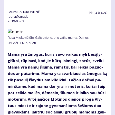
Laura BALIUKONIENĖ,
Nr.
54 (13724)
laura@ana.lt
2019-05-03
Rasa Mickevičiūtė-Galčiuvienė, trijų vaikų mama. Dainos
PALAŽIJIENĖS nuotr.
Ma­ma yra žmo­gus, ku­ris sa­vo vai­kus my­li be­są­ly­
giš­kai, rū­pi­na­si, kad jie bū­tų lai­min­gi, so­tūs, svei­ki.
Ma­ma yra na­mų ši­lu­ma, rams­tis, kai rei­kia pa­guo­
dos ar pa­ta­ri­mo. Ma­ma yra svar­biau­sias žmo­gus ką
tik pa­sau­lį iš­vy­du­siam kū­di­kiui. Ta­čiau daž­nai pa­
mirš­ta­me, kad ma­ma dar yra ir mo­te­ris, ku­riai taip
pat rei­kia mei­lės, dė­me­sio, ši­lu­mos ir lai­ko sau bū­ti
mo­te­ri­mi. Ar­tė­jan­čios Mo­ti­nos die­nos pro­ga Aly­
taus mies­te ir ra­jo­ne gy­ve­nan­čioms še­šioms dau­
gia­vai­kėms, jaut­rių so­cia­li­nių gru­pių ma­moms ga­li­