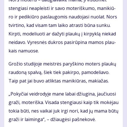
sten­gia­si ne­ap­leis­ti ir sa­vo mo­te­riš­ku­mo, ma­ni­kiū­
ro ir pe­di­kiū­ro pa­slau­go­mis nau­do­ja­si nuo­lat. Nors
tvir­ti­no, kad vi­sam tam lai­ko at­ras­ti bū­na sun­ku.
Kirp­ti, mo­de­liuo­ti ar da­žy­ti plau­kų į kir­pyk­lą nie­kad
neida­vo. Vy­res­nės duk­ros pa­si­rū­pi­na ma­mos plau­
kais na­muo­se.
Gro­žio stu­di­jo­je meist­rės pa­ryš­ki­no mo­ters plau­kų
rau­do­ną spal­vą, šiek tiek pa­kir­po, pa­mo­de­lia­vo.
Taip pat jai bu­vo at­lik­tas ma­ni­kiū­ras, ma­kia­žas.
„Po­ky­čiai veid­ro­dy­je ma­ne la­bai džiu­gi­na, jau­čiuo­si
gra­ži, mo­te­riš­ka. Vi­sa­da sten­giau­si kaip tik mo­kė­jau
to­kia bū­ti, nes vai­kai juk ir­gi no­ri, kad jų ma­ma bū­tų
gra­ži ir lai­min­ga“, – džiau­gė­si pa­šne­ko­vė.