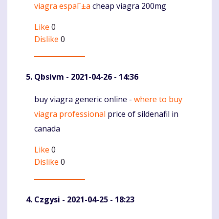
viagra espaГ±a
cheap viagra 200mg
Like
0
Dislike
0
Qbsivm
- 2021-04-26 - 14:36
buy viagra generic online -
where to buy
Komentaras
viagra professional
price of sildenafil in
canada
Like
0
Dislike
0
Czgysi
- 2021-04-25 - 18:23