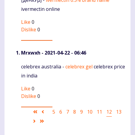
Komentaras
ivermectin online
Like
0
Dislike
0
Mrxwxh
- 2021-04-22 - 06:46
celebrex australia -
celebrex gel
celebrex price
Komentaras
in india
Like
0
Dislike
0
Pagination
First
Ankstesnis
Puslapis
5
Puslapis
6
Puslapis
7
Puslapis
8
Puslapis
9
Puslapis
10
Puslapis
11
Current
12
Puslapis
13
page
puslapis
page
Sekantis
Last
puslapis
page