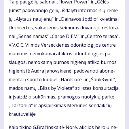
Taip pat gė­lių sa­lo­nai „Flo­wer Po­wer“ ir „Gė­lės
Jums“ pa­do­va­no­jo gė­lių, iš­da­ly­ti in­for­ma­ci­nių rė­mė­
jų „Aly­taus nau­jie­nų“ ir „Dai­na­vos žo­džio“ kvie­ti­mai
į kon­cer­tus, va­ka­rie­nes šei­moms do­va­no­jo res­to­ra­
nai „Se­nas na­mas“ „Car­pe DIEM“ ir „Cen­tro te­ra­sa“,
V.V.O.C. Vil­mos Ver­sec­kie­nės odon­to­lo­gi­jos cen­tre
ma­moms ne­mo­ka­mai at­lik­tos odon­to­lo­gi­jos pa­
slau­gos, ne­mo­ka­mą bur­nos hi­gie­ną at­li­ko bur­nos
hi­gie­nis­tė Aud­ra Ja­nov­skie­nė, pa­do­va­no­ti abo­ne­
men­tai į spor­to klu­bus „Hard­Co­re“ ir „Šau­lė­Gym “,
ma­dos na­mų „Bliss by Vio­le­ta“ sti­lis­tės kon­sul­ta­ci­ja
ir įvaiz­džio su­kū­ri­mas, pra­mo­gos nuo­ty­kių par­ke
„Tar­za­ni­ja“ ir ap­si­pir­ki­mas Mer­ki­nės sen­daik­čių
krau­tu­vė­lė­je.
Kaip ti­ki­no G.Bra­žins­kai­tė-No­rė, ak­ci­jos he­ro­jų ne­