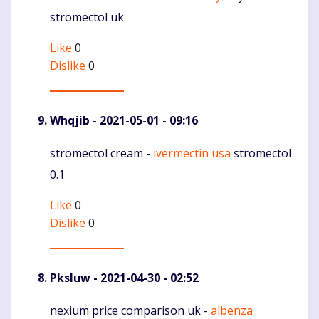
stromectol uk
Like
0
Dislike
0
Whqjib
- 2021-05-01 - 09:16
stromectol cream -
ivermectin usa
stromectol
Komentaras
0.1
Like
0
Dislike
0
Pksluw
- 2021-04-30 - 02:52
nexium price comparison uk -
albenza
Komentaras