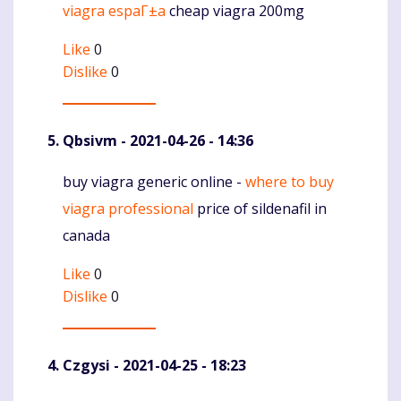
viagra espaГ±a
cheap viagra 200mg
Like
0
Dislike
0
Qbsivm
- 2021-04-26 - 14:36
buy viagra generic online -
where to buy
Komentaras
viagra professional
price of sildenafil in
canada
Like
0
Dislike
0
Czgysi
- 2021-04-25 - 18:23