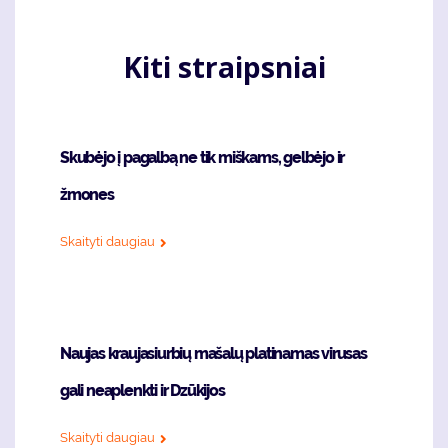
Kiti straipsniai
Skubėjo į pagalbą ne tik miškams, gelbėjo ir
žmones
Skaityti daugiau
Naujas kraujasiurbių mašalų platinamas virusas
gali neaplenkti ir Dzūkijos
Skaityti daugiau