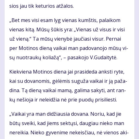
sios jau tik ke­tu­rios at­ža­los.
„Bet mes vi­si esam lyg vie­nas kumš­tis, pa­lai­kom
vie­nas ki­tą. Mū­sų šū­kis yra: „Vie­nas už vi­sus ir vi­si
už vie­ną.“ Ta mū­sų vie­ny­bė jau­čia­si vi­sur. Per­nai
per Mo­ti­nos die­ną vai­kai man pa­do­va­no­jo mū­sų vi­
sų nuo­trau­kų ko­lia­žą“, – pa­sa­ko­jo V.Gu­dai­ty­tė.
Kiek­vie­na Mo­ti­nos die­na jai pra­si­de­da anks­ti ry­te,
kai su do­va­no­mis, gė­lė­mis su­gu­ža vai­kai ir ją pa­ža­
di­na. Tą die­ną vai­kai ma­mą, ga­li­ma sa­ky­ti, ant ran­
kų ne­šio­ja ir ne­lei­džia nė prie puo­dų pri­si­lies­ti.
„Vai­kai yra man di­džiau­sia do­va­na. No­riu, kad jie
bū­tų svei­ki, kad jiems sek­tų­si, dau­giau nie­ko man
ne­rei­kia. Nie­ko gy­ve­ni­me ne­keis­čiau, nė vie­nos aki­