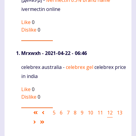
Komentaras
ivermectin online
Like
0
Dislike
0
Mrxwxh
- 2021-04-22 - 06:46
celebrex australia -
celebrex gel
celebrex price
Komentaras
in india
Like
0
Dislike
0
Pagination
First
Ankstesnis
Puslapis
5
Puslapis
6
Puslapis
7
Puslapis
8
Puslapis
9
Puslapis
10
Puslapis
11
Current
12
Puslapis
13
page
puslapis
page
Sekantis
Last
puslapis
page