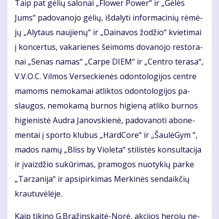
Taip pat gė­lių sa­lo­nai „Flo­wer Po­wer“ ir „Gė­lės
Jums“ pa­do­va­no­jo gė­lių, iš­da­ly­ti in­for­ma­ci­nių rė­mė­
jų „Aly­taus nau­jie­nų“ ir „Dai­na­vos žo­džio“ kvie­ti­mai
į kon­cer­tus, va­ka­rie­nes šei­moms do­va­no­jo res­to­ra­
nai „Se­nas na­mas“ „Car­pe DIEM“ ir „Cen­tro te­ra­sa“,
V.V.O.C. Vil­mos Ver­sec­kie­nės odon­to­lo­gi­jos cen­tre
ma­moms ne­mo­ka­mai at­lik­tos odon­to­lo­gi­jos pa­
slau­gos, ne­mo­ka­mą bur­nos hi­gie­ną at­li­ko bur­nos
hi­gie­nis­tė Aud­ra Ja­nov­skie­nė, pa­do­va­no­ti abo­ne­
men­tai į spor­to klu­bus „Hard­Co­re“ ir „Šau­lė­Gym “,
ma­dos na­mų „Bliss by Vio­le­ta“ sti­lis­tės kon­sul­ta­ci­ja
ir įvaiz­džio su­kū­ri­mas, pra­mo­gos nuo­ty­kių par­ke
„Tar­za­ni­ja“ ir ap­si­pir­ki­mas Mer­ki­nės sen­daik­čių
krau­tu­vė­lė­je.
Kaip ti­ki­no G.Bra­žins­kai­tė-No­rė, ak­ci­jos he­ro­jų ne­