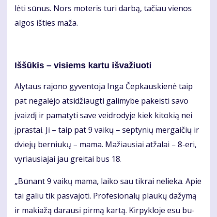
lė­ti sū­nus. Nors mo­te­ris tu­ri dar­bą, ta­čiau vie­nos
al­gos iš­ties ma­ža.
Iš­šū­kis – vi­siems kar­tu iš­va­žiuo­ti
Aly­taus ra­jo­no gy­ven­to­ja In­ga Čep­kaus­kie­nė taip
pat ne­ga­lė­jo at­si­džiaug­ti ga­li­my­be pa­keis­ti sa­vo
įvaiz­dį ir pa­ma­ty­ti sa­ve veid­ro­dy­je kiek ki­to­kią nei
įpras­tai. Ji – taip pat 9 vai­kų – sep­ty­nių mer­gai­čių ir
dvie­jų ber­niu­kų – ma­ma. Ma­žiau­siai at­ža­lai – 8-eri,
vy­riau­sia­jai jau grei­tai bus 18.
„Bū­nant 9 vai­kų ma­ma, lai­ko sau tik­rai ne­lie­ka. Apie
tai ga­liu tik pa­sva­jo­ti. Pro­fe­sio­na­lų plau­kų da­žy­mą
ir ma­kia­žą da­rau­si pir­mą kar­tą. Kir­pyk­lo­je esu bu­