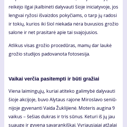
rei­kė­jo il­gai įkal­bi­nė­ti da­ly­vau­ti šio­je ini­cia­ty­vo­je, jos
leng­vai ry­žo­si iš­vaiz­dos po­ky­čiams, o tarp jų ra­do­si
ir to­kių, ku­rios iki šiol nie­ka­da nė­ra bu­vu­sios gro­žio
sa­lo­ne ir net pra­si­ta­rė apie tai sva­jo­ju­sios.
At­li­kus vi­sas gro­žio pro­ce­dū­ras, ma­mų dar lau­kė
gro­žio stu­di­jos pa­do­va­no­ta fo­to­se­si­ja.
Vai­kai ver­čia pa­si­temp­ti ir bū­ti gra­žiai
Vie­na lai­min­gų­jų, ku­riai ati­te­ko ga­li­my­bė da­ly­vau­ti
šio­je ak­ci­jo­je, bu­vo Aly­taus ra­jo­ne Mi­ros­la­vo se­niū­
ni­jo­je gy­ve­nan­ti Vai­da Žuk­li­jie­nė. Mo­te­ris au­gi­na 9
vai­kus – še­šias duk­ras ir tris sū­nus. Ke­tu­ri iš jų jau
su­au­gę ir gy­ve­na sa­va­ran­kiš­kai. Vy­riau­sia­jai at­ža­lai