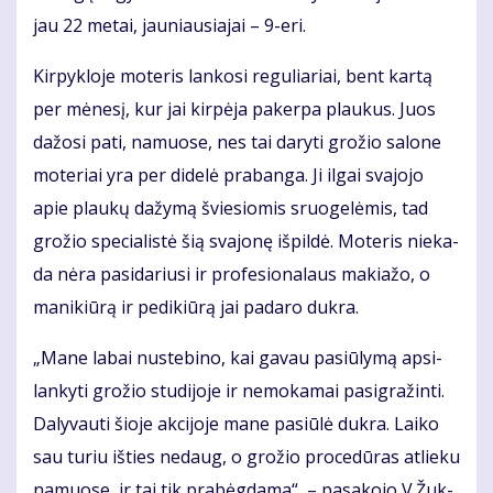
jau 22 me­tai, jau­niau­sia­jai – 9-eri.
Kir­pyk­lo­je mo­te­ris lan­ko­si re­gu­lia­riai, bent kar­tą
per mė­ne­sį, kur jai kir­pė­ja pa­ker­pa plau­kus. Juos
da­žo­si pa­ti, na­muo­se, nes tai da­ry­ti gro­žio sa­lo­ne
mo­te­riai yra per di­de­lė pra­ban­ga. Ji il­gai sva­jo­jo
apie plau­kų da­žy­mą švie­sio­mis sruo­ge­lė­mis, tad
gro­žio spe­cia­lis­tė šią sva­jo­nę iš­pil­dė. Mo­te­ris nie­ka­
da nė­ra pa­si­da­riu­si ir pro­fe­sio­na­laus ma­kia­žo, o
ma­ni­kiū­rą ir pe­di­kiū­rą jai pa­da­ro duk­ra.
„Ma­ne la­bai nu­ste­bi­no, kai ga­vau pa­siū­ly­mą ap­si­
lan­ky­ti gro­žio stu­di­jo­je ir ne­mo­ka­mai pa­sig­ra­žin­ti.
Da­ly­vau­ti šio­je ak­ci­jo­je ma­ne pa­siū­lė duk­ra. Lai­ko
sau tu­riu iš­ties ne­daug, o gro­žio pro­ce­dū­ras at­lie­ku
na­muo­se, ir tai tik pra­bėg­da­ma“, – pa­sa­ko­jo V.Žuk­