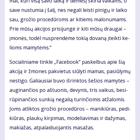
mai, ku­ri vi­są sa­vo lai­ką ir dė­me­sį ski­ria vai­kams, o
sa­ve nu­stu­mia į ša­lį, nes ne­ga­li leis­ti pi­ni­gų ir lai­ko
sau, gro­žio pro­ce­dū­roms ar ki­tiems ma­lo­nu­mams.
Prie mū­sų ak­ci­jos pri­si­jun­gė ir ki­ti mū­sų drau­gai –
įmo­nės, to­dėl nu­spren­dė­me to­kią do­va­ną įteik­ti ke­
lioms ma­my­tėms.“
So­cia­li­nia­me tin­kle „Fa­ce­bo­ok“ pa­skel­bus apie šią
ak­ci­ją ir žmo­nes pa­kvie­tus siū­ly­ti ma­mas, pa­siū­ly­mų
ne­sti­go. Ga­liau­siai bu­vo iš­rink­tos še­šios ma­my­tės –
au­gi­nan­čios po aš­tuo­nis, de­vy­nis, tris vai­kus, be­si­
rū­pi­nan­čios sun­kią ne­ga­lią tu­rin­čio­mis at­ža­lo­mis.
Joms at­lik­tos gro­žio pro­ce­dū­ros – ma­ni­kiū­ras, pe­di­
kiū­ras, plau­kų kir­pi­mas, mo­de­lia­vi­mas ir da­žy­mas,
ma­kia­žas, at­pa­lai­duo­jan­tis ma­sa­žas.