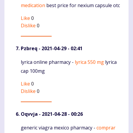
medication
best price for nexium capsule otc
Like
0
Dislike
0
Pzbreq
- 2021-04-29 - 02:41
lyrica online pharmacy -
lyrica 550 mg
lyrica
Komentaras
cap 100mg
Like
0
Dislike
0
Oqvvja
- 2021-04-28 - 00:26
generic viagra mexico pharmacy -
comprar
Komentaras