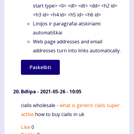
start type> <li> <dl> <dt> <dd> <h2 id>
<h3 id> <h4 id> <h5 id> <h6 id>
Linijos ir paragrafai atskiriami
automatiškai
Web page addresses and email
addresses turn into links automatically.
Bdlipa
- 2021-05-26 - 10:05
cialis wholesale -
what is generic cialis super
Komentaras
active
how to buy cialis in uk
Like
0