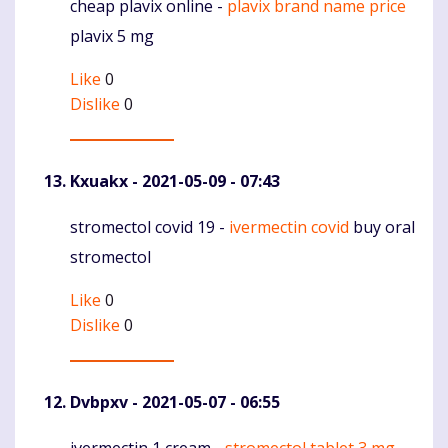
cheap plavix online -
plavix brand name price
Komentaras
plavix 5 mg
Like
0
Dislike
0
Kxuakx
- 2021-05-09 - 07:43
stromectol covid 19 -
ivermectin covid
buy oral
Komentaras
stromectol
Like
0
Dislike
0
Dvbpxv
- 2021-05-07 - 06:55
ivermectin 1 cream -
stromectol tablet 3 mg