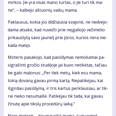
mir­kos. Jie yra vi­sas ma­no tur­tas, o jie tu­ri tik ma­
ne“, – kal­bė­jo aš­tuo­nių vai­kų ma­ma.
Pa­klau­sus, ko­kia jos di­džiau­sia sva­jo­nė, nė ne­dve­jo­
da­ma at­sa­kė, kad nu­vež­ti prie ne­įga­lio­jo ve­ži­mė­lio
pri­kaus­ty­tą sa­vo jau­nė­lį prie jū­ros, ku­rios nė­ra nie­
ka­da ma­tęs.
Mo­te­ris pa­sa­ko­jo, kad pa­siū­ly­mas ne­mo­ka­mai pa­
sig­ra­žin­ti gro­žio stu­di­jo­je jai bu­vo ne­ti­kė­tas, ta­čiau
be ga­lo ma­lo­nus: „Per tiek me­tų, kiek esu ma­ma,
to­kią do­va­ną ga­vau pir­mą kar­tą. Ne­pa­ti­kė­jau, kai
iš­gir­dau pa­siū­ly­mą, ir tris kar­tus per­klau­siau, ar tik­
rai nie­ko ne­su­mai­šė. Pa­ti­kė­jau tik ta­da, kai ga­vau
ži­nu­tę apie tiks­lų pro­ce­dū­rų lai­ką.“
Nors mo­te­ris – dau­gia­vai­kė ma­ma, ji vi­suo­met