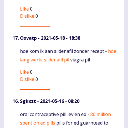
Like
0
Dislike
0
Oxvatp
- 2021-05-18 - 18:38
hoe kom ik aan sildenafil zonder recept -
hoe
Komentaras
lang werkt sildenafil pil
viagra pil
Like
0
Dislike
0
Sgkxzt
- 2021-05-16 - 08:20
oral contraceptive pill levlen ed -
86 million
Komentaras
spent on ed pills
pills for ed guarnteed to