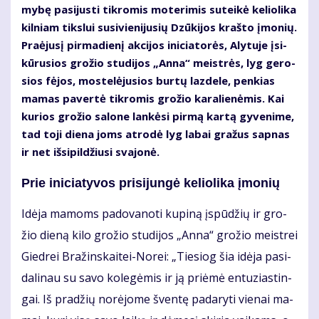
my­bę pa­si­jus­ti tik­ro­mis mo­te­ri­mis su­tei­kė ke­lio­li­ka
kil­niam tiks­lui su­si­vie­ni­ju­sių Dzū­ki­jos kraš­to įmo­nių.
Pra­ėju­sį pir­ma­die­nį ak­ci­jos ini­cia­to­rės, Aly­tu­je įsi­
kū­ru­sios gro­žio stu­di­jos „An­na“ meist­rės, lyg ge­ro­
sios fė­jos, mos­te­lė­ju­sios bur­tų laz­de­le, pen­kias
ma­mas pa­ver­tė tik­ro­mis gro­žio ka­ra­lie­nė­mis. Kai
ku­rios gro­žio sa­lo­ne lan­kė­si pir­mą kar­tą gy­ve­ni­me,
tad to­ji die­na joms at­ro­dė lyg la­bai gra­žus sap­nas
ir net iš­si­pil­džiu­si sva­jo­nė.
Prie ini­cia­ty­vos pri­si­jun­gė ke­lio­li­ka įmo­nių
Idė­ja ma­moms pa­do­va­no­ti ku­pi­ną įspū­džių ir gro­
žio die­ną ki­lo gro­žio stu­di­jos „An­na“ gro­žio meist­rei
Gied­rei Bra­žins­kai­tei-No­rei: „Tie­siog šia idė­ja pa­si­
da­li­nau su sa­vo ko­le­gė­mis ir ją pri­ėmė en­tu­zias­tin­
gai. Iš pra­džių no­rė­jo­me šven­tę pa­da­ry­ti vie­nai ma­