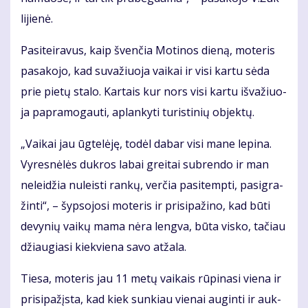
li­jie­nė.
Pa­si­tei­ra­vus, kaip šven­čia Mo­ti­nos die­ną, mo­te­ris
pa­sa­ko­jo, kad su­va­žiuo­ja vai­kai ir vi­si kar­tu sė­da
prie pie­tų sta­lo. Kar­tais kur nors vi­si kar­tu iš­va­žiuo­
ja pa­pra­mo­gau­ti, ap­lan­ky­ti tu­ris­ti­nių ob­jek­tų.
„Vai­kai jau ūg­te­lė­ję, to­dėl da­bar vi­si ma­ne le­pi­na.
Vy­res­nė­lės duk­ros la­bai grei­tai su­bren­do ir man
ne­lei­džia nu­leis­ti ran­kų, ver­čia pa­si­temp­ti, pa­sig­ra­
žin­ti“, – šyp­so­jo­si mo­te­ris ir pri­si­pa­ži­no, kad bū­ti
de­vy­nių vai­kų ma­ma nė­ra leng­va, bū­ta vis­ko, ta­čiau
džiau­gia­si kiek­vie­na sa­vo at­ža­la.
Tie­sa, mo­te­ris jau 11 me­tų vai­kais rū­pi­na­si vie­na ir
pri­si­pa­žįs­ta, kad kiek sun­kiau vie­nai au­gin­ti ir auk­