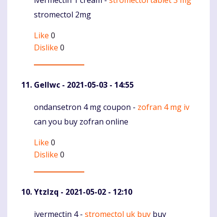
Komentaras
stromectol 2mg
Like
0
Dislike
0
Gellwc
- 2021-05-03 - 14:55
ondansetron 4 mg coupon -
zofran 4 mg iv
Komentaras
can you buy zofran online
Like
0
Dislike
0
Ytzlzq
- 2021-05-02 - 12:10
ivermectin 4 -
stromectol uk buy
buy
Komentaras