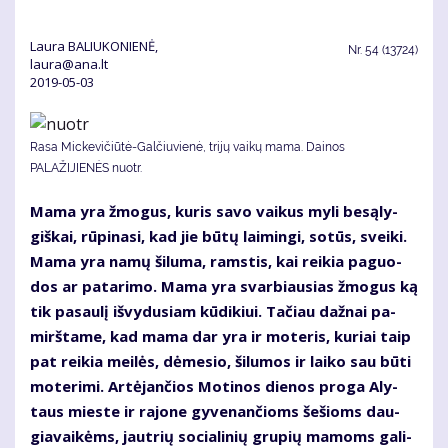
Laura BALIUKONIENĖ,
Nr.
54 (13724)
laura@ana.lt
2019-05-03
Rasa Mickevičiūtė-Galčiuvienė, trijų vaikų mama. Dainos
PALAŽIJIENĖS nuotr.
Ma­ma yra žmo­gus, ku­ris sa­vo vai­kus my­li be­są­ly­
giš­kai, rū­pi­na­si, kad jie bū­tų lai­min­gi, so­tūs, svei­ki.
Ma­ma yra na­mų ši­lu­ma, rams­tis, kai rei­kia pa­guo­
dos ar pa­ta­ri­mo. Ma­ma yra svar­biau­sias žmo­gus ką
tik pa­sau­lį iš­vy­du­siam kū­di­kiui. Ta­čiau daž­nai pa­
mirš­ta­me, kad ma­ma dar yra ir mo­te­ris, ku­riai taip
pat rei­kia mei­lės, dė­me­sio, ši­lu­mos ir lai­ko sau bū­ti
mo­te­ri­mi. Ar­tė­jan­čios Mo­ti­nos die­nos pro­ga Aly­
taus mies­te ir ra­jo­ne gy­ve­nan­čioms še­šioms dau­
gia­vai­kėms, jaut­rių so­cia­li­nių gru­pių ma­moms ga­li­