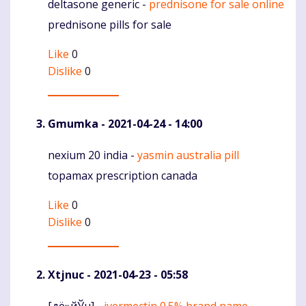
deltasone generic -
prednisone for sale online
Komentaras
prednisone pills for sale
Like
0
Dislike
0
Gmumka
- 2021-04-24 - 14:00
nexium 20 india -
yasmin australia pill
Komentaras
topamax prescription canada
Like
0
Dislike
0
Xtjnuc
- 2021-04-23 - 05:58
[дё»йЎµ] -
ivermectin 0.5% brand name