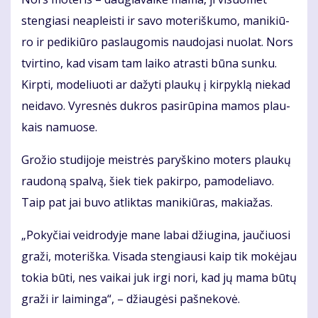
sten­gia­si ne­ap­leis­ti ir sa­vo mo­te­riš­ku­mo, ma­ni­kiū­
ro ir pe­di­kiū­ro pa­slau­go­mis nau­do­ja­si nuo­lat. Nors
tvir­ti­no, kad vi­sam tam lai­ko at­ras­ti bū­na sun­ku.
Kirp­ti, mo­de­liuo­ti ar da­žy­ti plau­kų į kir­pyk­lą nie­kad
neida­vo. Vy­res­nės duk­ros pa­si­rū­pi­na ma­mos plau­
kais na­muo­se.
Gro­žio stu­di­jo­je meist­rės pa­ryš­ki­no mo­ters plau­kų
rau­do­ną spal­vą, šiek tiek pa­kir­po, pa­mo­de­lia­vo.
Taip pat jai bu­vo at­lik­tas ma­ni­kiū­ras, ma­kia­žas.
„Po­ky­čiai veid­ro­dy­je ma­ne la­bai džiu­gi­na, jau­čiuo­si
gra­ži, mo­te­riš­ka. Vi­sa­da sten­giau­si kaip tik mo­kė­jau
to­kia bū­ti, nes vai­kai juk ir­gi no­ri, kad jų ma­ma bū­tų
gra­ži ir lai­min­ga“, – džiau­gė­si pa­šne­ko­vė.