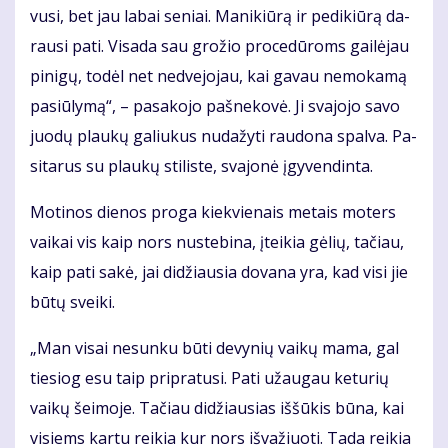
vu­si, bet jau la­bai se­niai. Ma­ni­kiū­rą ir pe­di­kiū­rą da­
rau­si pa­ti. Vi­sa­da sau gro­žio pro­ce­dū­roms gai­lė­jau
pi­ni­gų, to­dėl net ne­dve­jo­jau, kai ga­vau ne­mo­ka­mą
pa­siū­ly­mą“, – pa­sa­ko­jo pa­šne­ko­vė. Ji sva­jo­jo sa­vo
juo­dų plau­kų ga­liu­kus nu­da­žy­ti rau­do­na spal­va. Pa­
si­ta­rus su plau­kų sti­lis­te, sva­jo­nė įgy­ven­din­ta.
Mo­ti­nos die­nos pro­ga kiek­vie­nais me­tais mo­ters
vai­kai vis kaip nors nu­ste­bi­na, įtei­kia gė­lių, ta­čiau,
kaip pa­ti sa­kė, jai di­džiau­sia do­va­na yra, kad vi­si jie
bū­tų svei­ki.
„Man vi­sai ne­sun­ku bū­ti de­vy­nių vai­kų ma­ma, gal
tie­siog esu taip pri­pra­tu­si. Pa­ti už­au­gau ke­tu­rių
vai­kų šei­mo­je. Ta­čiau di­džiau­sias iš­šū­kis bū­na, kai
vi­siems kar­tu rei­kia kur nors iš­va­žiuo­ti. Ta­da rei­kia