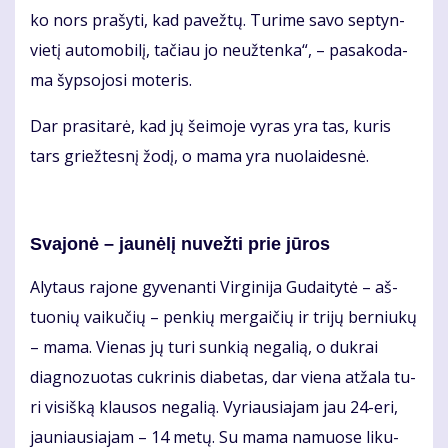
ko nors pra­šy­ti, kad pa­vež­tų. Tu­ri­me sa­vo sep­tyn­
vie­tį au­to­mo­bi­lį, ta­čiau jo ne­už­ten­ka“, – pa­sa­ko­da­
ma šyp­so­jo­si mo­te­ris.
Dar pra­si­ta­rė, kad jų šei­mo­je vy­ras yra tas, ku­ris
tars griež­tes­nį žo­dį, o ma­ma yra nuo­lai­des­nė.
Sva­jo­nė – jau­nė­lį nu­vež­ti prie jū­ros
Aly­taus ra­jo­ne gy­ve­nan­ti Vir­gi­ni­ja Gu­dai­ty­tė – aš­
tuo­nių vai­ku­čių – pen­kių mer­gai­čių ir tri­jų ber­niu­kų
– ma­ma. Vie­nas jų tu­ri sun­kią ne­ga­lią, o duk­rai
diag­no­zuo­tas cuk­ri­nis dia­be­tas, dar vie­na at­ža­la tu­
ri vi­siš­ką klau­sos ne­ga­lią. Vy­riau­sia­jam jau 24-eri,
jau­niau­sia­jam – 14 me­tų. Su ma­ma na­muo­se li­ku­