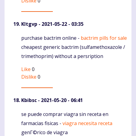
Dislike
0
Kltgvp
- 2021-05-22 - 03:35
purchase bactrim online -
bactrim pills for sale
Komentaras
cheapest generic bactrim (sulfamethoxazole /
trimethoprim) without a persription
Like
0
Dislike
0
Kbibsc
- 2021-05-20 - 06:41
se puede comprar viagra sin receta en
Komentaras
farmacias fisicas -
viagra necesita receta
genГ©rico de viagra