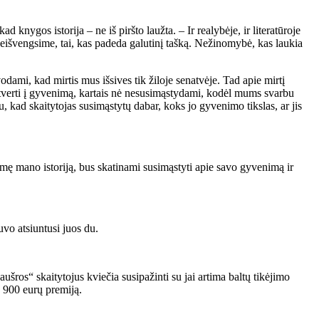
 knygos istorija – ne iš piršto laužta. – Ir realybėje, ir literatūroje
 neišvengsime, tai, kas padeda galutinį tašką. Nežinomybė, kas laukia
dami, kad mirtis mus išsives tik žiloje senatvėje. Tad apie mirtį
įsitverti į gyvenimą, kartais nė nesusimąstydami, kodėl mums svarbu
u, kad skaitytojas susimąstytų dabar, koks jo gyvenimo tikslas, ar jis
paėmę mano istoriją, bus skatinami susimąstyti apie savo gyvenimą ir
vo atsiuntusi juos du.
ros“ skaitytojus kviečia susipažinti su jai artima baltų tikėjimo
2 900 eurų premiją.