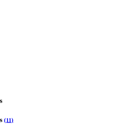
s
os
(11)