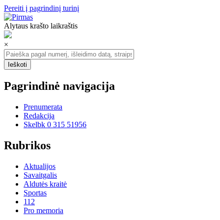
Pereiti į pagrindinį turinį
Alytaus krašto laikraštis
×
Pagrindinė navigacija
Prenumerata
Redakcija
Skelbk 0 315 51956
Rubrikos
Aktualijos
Savaitgalis
Aldutės kraitė
Sportas
112
Pro memoria