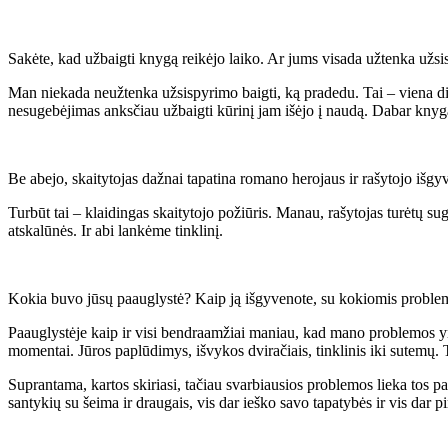
Sakėte, kad užbaigti knygą reikėjo laiko. Ar jums visada užtenka užsi
Man niekada neužtenka užsispyrimo baigti, ką pradedu. Tai – viena did
nesugebėjimas anksčiau užbaigti kūrinį jam išėjo į naudą. Dabar knyg
Be abejo, skaitytojas dažnai tapatina romano herojaus ir rašytojo išg
Turbūt tai – klaidingas skaitytojo požiūris. Manau, rašytojas turėtų su
atskalūnės. Ir abi lankėme tinklinį.
Kokia buvo jūsų paauglystė? Kaip ją išgyvenote, su kokiomis problemo
Paauglystėje kaip ir visi bendraamžiai maniau, kad mano problemos yra 
momentai. Jūros paplūdimys, išvykos dviračiais, tinklinis iki sutemų. T
Suprantama, kartos skiriasi, tačiau svarbiausios problemos lieka tos p
santykių su šeima ir draugais, vis dar ieško savo tapatybės ir vis dar pi