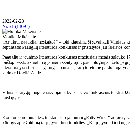
2022-02-23
Nr.
21 (13691)
Monika Mikėnaitė.
„Ar tikrai paaugliai neskaito?“ – tokį klausimą šį savaitgalį Vilniaus kn
septintasis Paauglių literatūros konkursas ir pristatytos jau išleis
Paauglių ir jaunimo literatūros konkursas praėjusiais metais sulaukė 17
raišką, teksto aktualumą jaunam skaitytojui, psichologinį siužeto pagr
literatūra yra stiprus ir galingas pamatas, kurį turėtume pakloti ugdyd
vadovė Dovilė Zaidė.
Vilniaus knygų mugėje rašytojai pakviesti savo rankraščius teikti 2022
puslapyje.
Konkurso nominantės, tinklaraščio jaunimui „Kitty Writer“ autorės, ka
kūrinys apie žaidimą tarp gyvenimo ir mirties. „Kaip gyventi toliau, jei