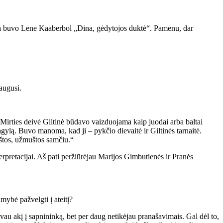
ija buvo Lene Kaaberbol „Dina, gėdytojos duktė“. Pamenu, dar
uaugusi.
Mirties deivė Giltinė būdavo vaizduojama kaip juodai arba baltai
gylą. Buvo manoma, kad ji – pykčio dievaitė ir Giltinės tarnaitė.
tos, užmuštos samčiu.“
terpretacijai. Aš pati peržiūrėjau Marijos Gimbutienės ir Pranės
ybė pažvelgti į ateitį?
au akį į sapnininką, bet per daug netikėjau pranašavimais. Gal dėl to,