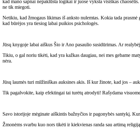
kad mano sapnai nepaklūsta logikai ir juose vyksta visiškas chaosėli
ne tik miegoti.
Netikiu, kad žmogaus likimas iš anksto nulemtas. Kokia tada prasmė g
kad būrėjos yra tiesiog labai puikios psichologės.
Jūsų knygoje labai aiškus Šio ir Ano pasaulio susidūrimas. Ar realybėj
Tikiu, o gal noriu tikėti, kad yra kažkas daugiau, nei mes gebame matyt
nėra.
Jūsų laumės turi milžiniškas auksines akis. Iš kur žinote, kad jos – au
Tik pagalvokite, kaip efektingai tai turėtų atrodyti! Rašydama visuomet
Savo istorijoje mėginate aiškintis bažnyčios ir pagonybės santykį. Kuris
Žmonėms svarbu kuo nors tikėti ir kiekvienas randa sau artimą religij