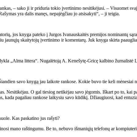
kas, – sako ji ir priduria tokio įvertinimo nesitikėjusi. – Visuomet svajo
Rašymas yra dalis manęs, nepajėgčiau jo atsisakyti“, – ji teigia.
orių, jos knyga pateko į Jurgos Ivanauskaitės premijos nominantų sąrašą
iu jaunųjų skaitytojų įvertinimo ir komentarų. Juk knyga skirta paaugliam
idykla „Alma littera“. Nugalėtoją A. Kenešytę-Gricę kalbino žurnalistė
. Šiandien savo knygą jau laikote rankose. Kokie buvo tie keli mėnesiai
. Nesitikėjau. O gal tiesiog netikėjau savo jėgomis. Iškart po to, kai p
as, kada pagaliau rankose laikysiu savo kūdikį. Džiaugiuosi, kad entuzi
uole. Kas paskatino jus rašyti?
osi mano raštingumu. Be to, nebuvo išmaniųjų telefonų ar kompiuterių, t