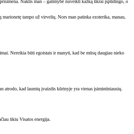
prisimena. Naktis man – galimybė nuveikti kažką tikrai įspūdingo, o
yg marionetę tampo už virvelių. Nors man patinka ezoterika, manau,
ėrimai. Nereikia būti egoistais ir manyti, kad be mūsų daugiau nieko
an atrodo, kad laumių įvaizdis kūrinyje yra vienas įsimintiniausių.
iau tikiu Visatos energija.