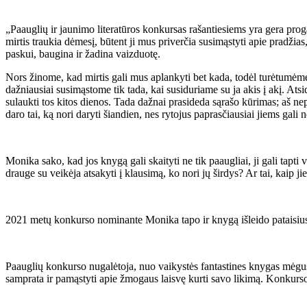
„Paauglių ir jaunimo literatūros konkursas rašantiesiems yra gera proga i
mirtis traukia dėmesį, būtent ji mus priverčia susimąstyti apie pradžia
paskui, baugina ir žadina vaizduotę.
Nors žinome, kad mirtis gali mus aplankyti bet kada, todėl turėtumėme 
dažniausiai susimąstome tik tada, kai susiduriame su ja akis į akį. At
sulaukti tos kitos dienos. Tada dažnai prasideda sąrašo kūrimas; aš nepa
daro tai, ką nori daryti šiandien, nes rytojus paprasčiausiai jiems gali n
Monika sako, kad jos knygą gali skaityti ne tik paaugliai, ji gali tapt
drauge su veikėja atsakyti į klausimą, ko nori jų širdys? Ar tai, kaip jie
2021 metų konkurso nominante Monika tapo ir knygą išleido pataisiusi 
Paauglių konkurso nugalėtoja, nuo vaikystės fantastines knygas mėgusi
samprata ir pamąstyti apie žmogaus laisvę kurti savo likimą. Konkurso