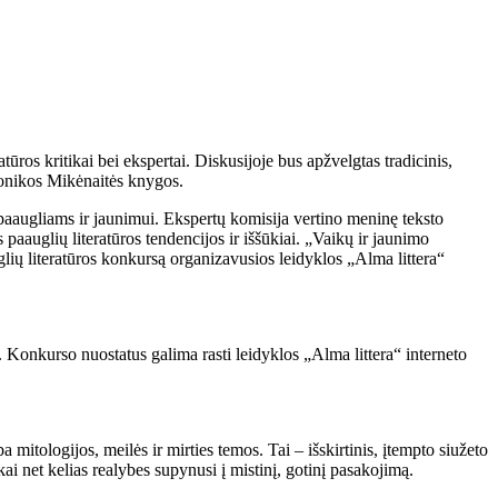
tūros kritikai bei ekspertai. Diskusijoje bus apžvelgtas tradicinis,
Monikos Mikėnaitės knygos.
i paaugliams ir jaunimui. Ekspertų komisija vertino meninę teksto
paauglių literatūros tendencijos ir iššūkiai. „Vaikų ir jaunimo
uglių literatūros konkursą organizavusios leidyklos „Alma littera“
. Konkurso nuostatus galima rasti leidyklos „Alma littera“ interneto
tologijos, meilės ir mirties temos. Tai – išskirtinis, įtempto siužeto
kai net kelias realybes supynusi į mistinį, gotinį pasakojimą.