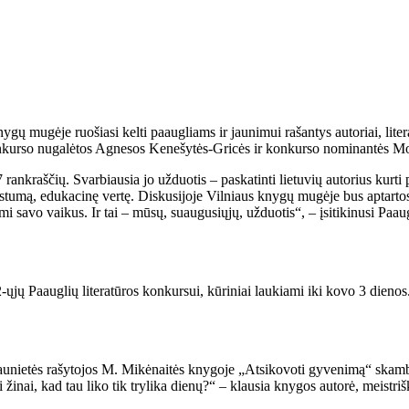
ygų mugėje ruošiasi kelti paaugliams ir jaunimui rašantys autoriai, litera
tos konkurso nugalėtos Agnesos Kenešytės-Gricės ir konkurso nominantės 
 rankraščių. Svarbiausia jo užduotis – paskatinti lietuvių autorius kurt
įstumą, edukacinę vertę. Diskusijoje Vilniaus knygų mugėje bus aptartos 
ami savo vaikus. Ir tai – mūsų, suaugusiųjų, užduotis“, – įsitikinusi Paa
-ųjų Paauglių literatūros konkursui, kūriniai laukiami iki kovo 3 dienos
unietės rašytojos M. Mikėnaitės knygoje „Atsikovoti gyvenimą“ skamba mi
 žinai, kad tau liko tik trylika dienų?“ – klausia knygos autorė, meistriš