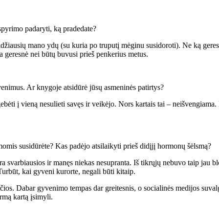
spyrimo padaryti, ką pradedate?
žiausių mano ydų (su kuria po truputį mėginu susidoroti). Ne ką geresnė
a geresnė nei būtų buvusi prieš penkerius metus.
yvenimus. Ar knygoje atsidūrė jūsų asmeninės patirtys?
gebėti į vieną nesulieti savęs ir veikėjo. Nors kartais tai – neišvengiam
mis susidūrėte? Kas padėjo atsilaikyti prieš didįjį hormonų šėlsmą?
svarbiausios ir manęs niekas nesupranta. Iš tikrųjų nebuvo taip jau blo
urbūt, kai gyveni kurorte, negali būti kitaip.
ačios. Dabar gyvenimo tempas dar greitesnis, o socialinės medijos suvalg
rmą kartą įsimyli.