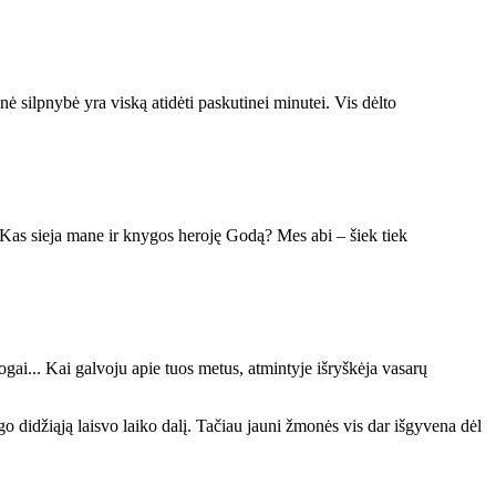
 silpnybė yra viską atidėti paskutinei minutei. Vis dėlto
a. Kas sieja mane ir knygos heroję Godą? Mes abi – šiek tiek
gai... Kai galvoju apie tuos metus, atmintyje išryškėja vasarų
o didžiąją laisvo laiko dalį. Tačiau jauni žmonės vis dar išgyvena dėl