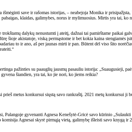
šmėginti save ir rašomas istorijas, – neabejoja Monika ir prisipažįsta, kad
s, pabaigas, klaidas, galimybes, norus ir mylimuosius. Mirtis yra tai, ko
trokštamų dalykų nenustumti į ateitį, dažnai tai pamirštame paikai galvo
sidūrę šioje akistatoje, viską permąstome ir bet kokia kaina stengiamės 
dariau to ir ano, aš per jaunas mirti ir pan. Būtent dėl viso šito norėčia
eateiti.“
i vertinga pažinties su paauglių jausmų pasauliu istorija: „Suaugusieji, 
 gyvena šiandien, yra tai, ko jie nori, ko jiems reikia?
prieš metus konkursui siųstą savo rankraštį. 2021 metų konkursui ji bu
, Palangoje gyvenanti Agnesa Kenešytė-Gricė savo kūrinio „Sulaukti auš
 komisija Agnesai skyrė pirmąją vietą, galimybę išleisti savo knygą ir 