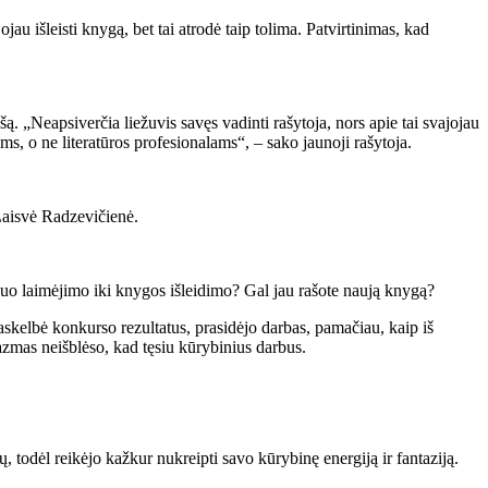
jau išleisti knygą, bet tai atrodė taip tolima. Patvirtinimas, kad
. „Neapsiverčia liežuvis savęs vadinti rašytoja, nors apie tai svajojau
s, o ne literatūros profesionalams“, – sako jaunoji rašytoja.
 Laisvė Radzevičienė.
 nuo laimėjimo iki knygos išleidimo? Gal jau rašote naują knygą?
askelbė konkurso rezultatus, prasidėjo darbas, pamačiau, kaip iš
azmas neišblėso, kad tęsiu kūrybinius darbus.
odėl reikėjo kažkur nukreipti savo kūrybinę energiją ir fantaziją.