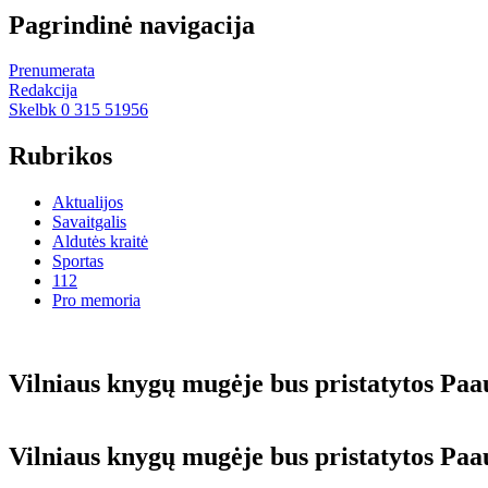
Pagrindinė navigacija
Prenumerata
Redakcija
Skelbk 0 315 51956
Rubrikos
Aktualijos
Savaitgalis
Aldutės kraitė
Sportas
112
Pro memoria
Vilniaus knygų mugėje bus pristatytos Paa
Vilniaus knygų mugėje bus pristatytos Paa