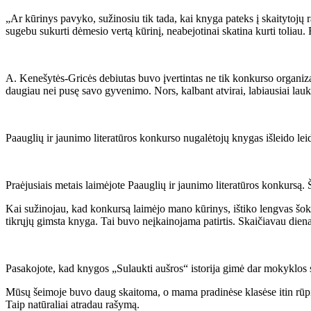
„Ar kūrinys pavyko, sužinosiu tik tada, kai knyga pateks į skaitytojų ran
sugebu sukurti dėmesio vertą kūrinį, neabejotinai skatina kurti toliau. 
A. Kenešytės-Gricės debiutas buvo įvertintas ne tik konkurso organizat
daugiau nei pusę savo gyvenimo. Nors, kalbant atvirai, labiausiai lauk
Paauglių ir jaunimo literatūros konkurso nugalėtojų knygas išleido le
Praėjusiais metais laimėjote Paauglių ir jaunimo literatūros konkursą
Kai sužinojau, kad konkursą laimėjo mano kūrinys, ištiko lengvas šokas
tikrųjų gimsta knyga. Tai buvo neįkainojama patirtis. Skaičiavau dien
Pasakojote, kad knygos „Sulaukti aušros“ istorija gimė dar mokyklos s
Mūsų šeimoje buvo daug skaitoma, o mama pradinėse klasėse itin rūpin
Taip natūraliai atradau rašymą.