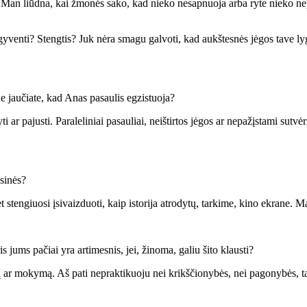
s. Man liūdna, kai žmonės sako, kad nieko nesapnuoja arba ryte nieko ne
yventi? Stengtis? Juk nėra smagu galvoti, kad aukštesnės jėgos tave l
e jaučiate, kad Anas pasaulis egzistuoja?
i ar pajusti. Paraleliniai pasauliai, neištirtos jėgos ar nepažįstami sutv
ksinės?
 stengiuosi įsivaizduoti, kaip istorija atrodytų, tarkime, kino ekrane. M
 jums pačiai yra artimesnis, jei, žinoma, galiu šito klausti?
ą ar mokymą. Aš pati nepraktikuoju nei krikščionybės, nei pagonybės, tač