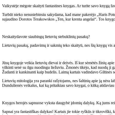
Vaikystėje mėgote skaityti fantastines knygas. Ar turite savo knygą fa
Turbūt nieko nenustebinsiu sakydama, kad mane pakerėjo „Haris Poter
sujaudino Dorotos Terakowskos „Ten, kur krenta angelai“. Tos knygos,
Neskaitydavote siaubingų lietuvių stebuklinių pasakų?
Lietuvių pasakų, padavimų ir sakmių teko skaityti, nes šių knygų vis at
Jūsų knygoje veikia lietuvių dievai ir deivės. Iš kur sėmėtės žinių apie
vilkinti senė su ilgu nuodingu liežuviu. Žmonės tikėjo, kad nuodų ji g
Žudanti ir kankinanti kaip budelis. Laimą kartais vadindavo Giltinės s
Lietuvių mitologija yra paranki rašytojams, nes šaltinių apie ją nėra la
Dundulienės veikalus, kai ką pritaikiau savo knygai, o kitką atidaviau 
Knygos herojės sapnuose vyksta daugybė įdomių dalykų. Ką jums reiški
Sapnai yra fantastiškas dalykas! Kartais jie tokie ryškūs ir tikroviš