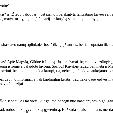
voritę?
is“ ir „Žiedų valdovas“, bet pirmoji perskaityta fantastinių knygų ser
 matyt, manyje įjungė fantaziją ir kūrybą stimuliuojantį mygtuką.
sirasdavo namų aplinkoje. Jos iš tikrųjų žiaurios, bet tai supratau tik s
 jas? Apie Magylą, Giltinę ir Laimą. Jų aprašymai, beje, itin vaizdingi: „
auna iš žemėje palaidotų lavonų. Šiurpu! Knygoje radau paminėtą ir Ma
eserimi, bet anoji – ne tokia kraupi, na, nebent jai būdavo aukojamos viš
bai daug, o informacija gali kardinaliai keistis. Tad lieka daug erdvės in
savo fantazijai.
a sapnai? Ar tai vieta, kur galima pabėgti nuo kasdienybės, o gal galim
ki, kad, rodos, naktį gyveni kitą gyvenimą. Kažkada smalsaudama užmesdav