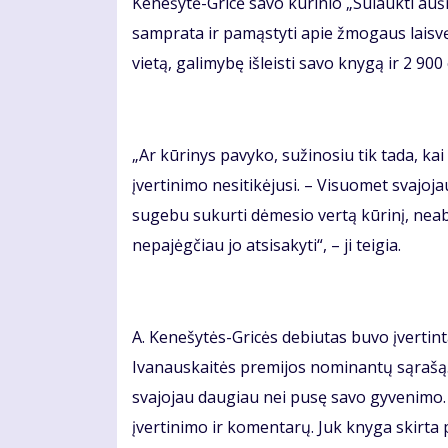
Kenešytė-Gricė savo kūrinio „Sulaukti aušro
samprata ir pamąstyti apie žmogaus laisvę
vietą, galimybę išleisti savo knygą ir 2 900
„Ar kūrinys pavyko, sužinosiu tik tada, kai 
įvertinimo nesitikėjusi. – Visuomet svajojau
sugebu sukurti dėmesio vertą kūrinį, neabe
nepajėgčiau jo atsisakyti“, – ji teigia.
A. Kenešytės-Gricės debiutas buvo įvertin
Ivanauskaitės premijos nominantų sąrašą. „
svajojau daugiau nei pusę savo gyvenimo. N
įvertinimo ir komentarų. Juk knyga skirta 