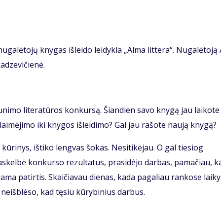
ugalėtojų knygas išleido leidykla „Alma littera“. Nugalėtoją 
Radzevičienė.
aunimo literatūros konkursą. Šiandien savo knygą jau laikote
laimėjimo iki knygos išleidimo? Gal jau rašote naują knygą?
ūrinys, ištiko lengvas šokas. Nesitikėjau. O gal tiesiog
paskelbė konkurso rezultatus, prasidėjo darbas, pamačiau, k
jama patirtis. Skaičiavau dienas, kada pagaliau rankose laiky
 neišblėso, kad tęsiu kūrybinius darbus.