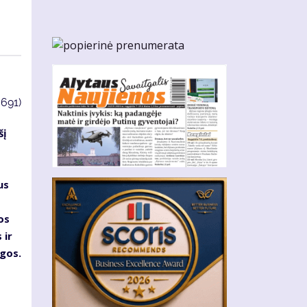
3691)
šį
us
os
 ir
gos.