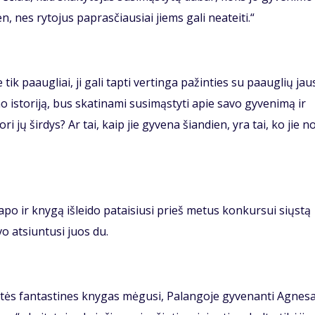
ien, nes rytojus paprasčiausiai jiems gali neateiti.“
 tik paaugliai, ji gali tapti vertinga pažinties su paauglių ja
o istoriją, bus skatinami susimąstyti apie savo gyvenimą ir
i jų širdys? Ar tai, kaip jie gyvena šiandien, yra tai, ko jie no
 ir knygą išleido pataisiusi prieš metus konkursui siųstą
o atsiuntusi juos du.
tės fantastines knygas mėgusi, Palangoje gyvenanti Agnes