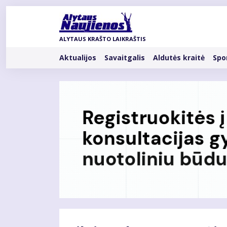
Pereiti
į
pagrindinį
ALYTAUS KRAŠTO LAIKRAŠTIS
turinį
Rubrikos
Aktualijos
Savaitgalis
Aldutės kraitė
Spo