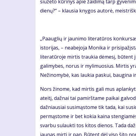
siužeto kūrinys apie žaidimą tarp gyvenimo ir
dienų?“ – klausia knygos autorė, meistriška
„Paauglių ir jaunimo literatūros konkursa
istorijas, – neabejoja Monika ir prisipažįsta
literatūroje mirtis traukia dėmesį, būtent 
galimybes, norus ir mylimuosius. Mirtis yra
Nežinomybė, kas laukia paskui, baugina ir
Nors žinome, kad mirtis gali mus aplanky
ateitį, dažnai tai pamirštame paikai galvoda
dažniausiai susimąstome tik tada, kai susidu
permąstome ir bet kokia kaina stengiamės
svarbu sulaukti tos kitos dienos. Tada daž
jaunas mirti ir pan. Būtent dėl viso šito 