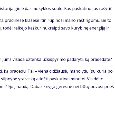
storija gimė dar mokyklos suole. Kas paskatino jus rašyti?
 pradinėse klasėse itin rūpinosi mano raštingumu. Be to,
 todėl reikėjo kažkur nukreipti savo kūrybinę energiją ir
Ar jums visada užtenka užsispyrimo padaryti, ką pradedate?
 ką pradedu. Tai – viena didžiausių mano ydų (su kuria po
ilpnybė yra viską atidėti paskutinei minutei. Vis dėlto
m išėjo į naudą. Dabar knyga geresnė nei būtų buvusi prieš