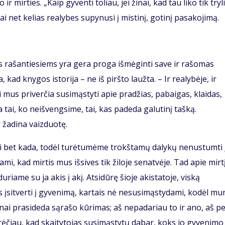
 mirties. „Kaip gyventi toliau, jei žinai, kad tau liko tik tryl
i net kelias realybes supynusi į mistinį, gotinį pasakojimą.
s rašantiesiems yra gera proga išmėginti save ir rašomas
, kad knygos istorija – ne iš piršto laužta. – Ir realybėje, ir
ji mus priverčia susimąstyti apie pradžias, pabaigas, klaidas,
 tai, ko neišvengsime, tai, kas padeda galutinį tašką.
 žadina vaizduotę.
ti bet kada, todėl turėtumėme trokštamų dalykų nenustumti 
mi, kad mirtis mus išsives tik žiloje senatvėje. Tad apie mirt
riame su ja akis į akį. Atsidūrę šioje akistatoje, viską
 įsitverti į gyvenimą, kartais nė nesusimąstydami, kodėl m
nai prasideda sąrašo kūrimas; aš nepadariau to ir ano, aš p
norėčiau, kad skaitytojas susimąstytų dabar, koks jo gyvenimo