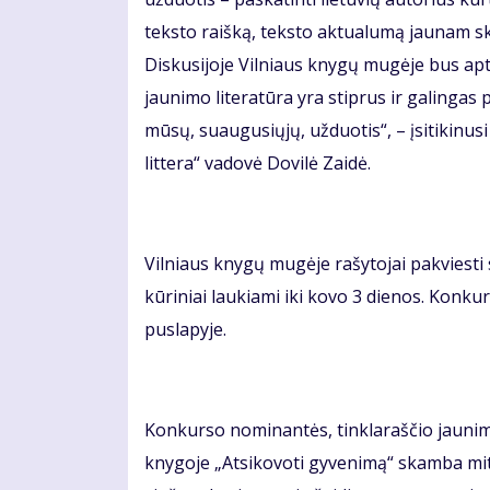
teksto raišką, teksto aktualumą jaunam ska
Diskusijoje Vilniaus knygų mugėje bus aptar
jaunimo literatūra yra stiprus ir galingas
mūsų, suaugusiųjų, užduotis“, – įsitikinus
littera“ vadovė Dovilė Zaidė.
Vilniaus knygų mugėje rašytojai pakviesti 
kūriniai laukiami iki kovo 3 dienos. Konkur
puslapyje.
Konkurso nominantės, tinklaraščio jaunimu
knygoje „Atsikovoti gyvenimą“ skamba mitol