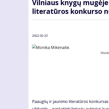
Vilniaus knygų mugėje
literatūros konkurso 
2022-02-23
Monik
Paauglių ir jaunimo literatūros konkursas 
užduotis – paskatinti lietuvių autorius ku