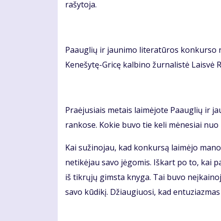
rašytoja.
Paauglių ir jaunimo literatūros konkurso n
Kenešytę-Gricę kalbino žurnalistė Laisvė 
Praėjusiais metais laimėjote Paauglių ir j
rankose. Kokie buvo tie keli mėnesiai nuo 
Kai sužinojau, kad konkursą laimėjo mano k
netikėjau savo jėgomis. Iškart po to, kai 
iš tikrųjų gimsta knyga. Tai buvo neįkaino
savo kūdikį. Džiaugiuosi, kad entuziazmas