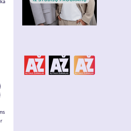
ika
į
į
ums
er