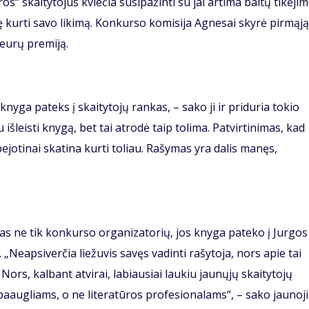
s“ skaitytojus kviečia susipažinti su jai artima baltų tikėji
 kurti savo likimą. Konkurso komisija Agnesai skyrė pirmąją
 eurų premiją.
knyga pateks į skaitytojų rankas, – sako ji ir priduria tokio
 išleisti knygą, bet tai atrodė taip tolima. Patvirtinimas, kad
jotinai skatina kurti toliau. Rašymas yra dalis manęs,
tas ne tik konkurso organizatorių, jos knyga pateko į Jurgos
Neapsiverčia liežuvis savęs vadinti rašytoja, nors apie tai
ors, kalbant atvirai, labiausiai laukiu jaunųjų skaitytojų
paaugliams, o ne literatūros profesionalams“, – sako jaunoji