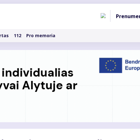
Pagri
Prenume
naviga
rtas
112
Pro memoria