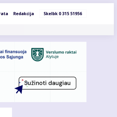
ndinė
rata
Redakcija
Skelbk 0 315 51956
cija