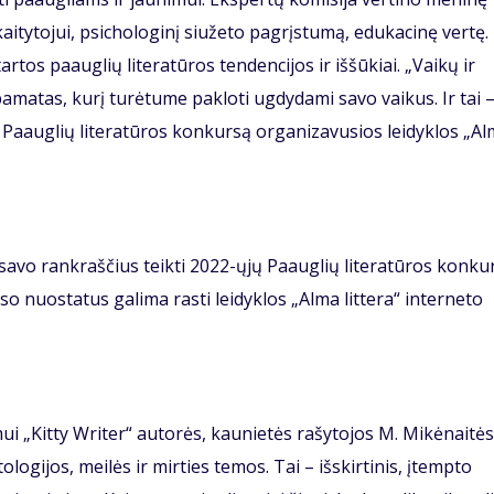
itytojui, psichologinį siužeto pagrįstumą, edukacinę vertę.
tos paauglių literatūros tendencijos ir iššūkiai. „Vaikų ir
 pamatas, kurį turėtume pakloti ugdydami savo vaikus. Ir tai 
i Paauglių literatūros konkursą organizavusios leidyklos „A
savo rankraščius teikti 2022-ųjų Paauglių literatūros konkur
so nuostatus galima rasti leidyklos „Alma littera“ interneto
i „Kitty Writer“ autorės, kaunietės rašytojos M. Mikėnaitės
ogijos, meilės ir mirties temos. Tai – išskirtinis, įtempto