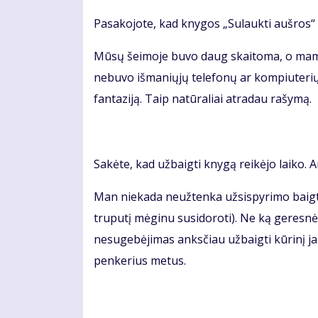
Pasakojote, kad knygos „Sulaukti aušros“ i
Mūsų šeimoje buvo daug skaitoma, o mama
nebuvo išmaniųjų telefonų ar kompiuterių,
fantaziją. Taip natūraliai atradau rašymą.
Sakėte, kad užbaigti knygą reikėjo laiko. 
Man niekada neužtenka užsispyrimo baigti,
truputį mėginu susidoroti). Ne ką geresnė s
nesugebėjimas anksčiau užbaigti kūrinį ja
penkerius metus.