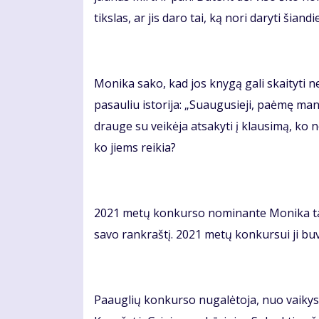
tikslas, ar jis daro tai, ką nori daryti šiand
Monika sako, kad jos knygą gali skaityti ne
pasauliu istorija: „Suaugusieji, paėmę man
drauge su veikėja atsakyti į klausimą, ko nor
ko jiems reikia?
2021 metų konkurso nominante Monika tapo
savo rankraštį. 2021 metų konkursui ji buv
Paauglių konkurso nugalėtoja, nuo vaikys