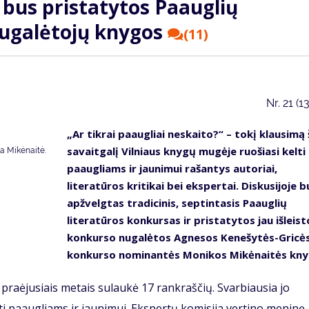
 bus pristatytos Paauglių
nugalėtojų knygos
(11)
Nr.
21 (1
„Ar tikrai paaugliai neskaito?“ – tokį klausimą 
savaitgalį Vilniaus knygų mugėje ruošiasi kelti
a Mikėnaitė.
paaugliams ir jaunimui rašantys autoriai,
literatūros kritikai bei ekspertai. Diskusijoje b
apžvelgtas tradicinis, septintasis Paauglių
literatūros konkursas ir pristatytos jau išleist
konkurso nugalėtos Agnesos Kenešytės-Gricės
konkurso nominantės Monikos Mikėnaitės kny
praėjusiais metais sulaukė 17 rankraščių. Svarbiausia jo
rti paaugliams ir jaunimui. Ekspertų komisija vertino meninę