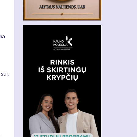
–
lma
sui,