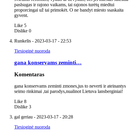
paslsugas ir rajono vaikams, tai rajonos turėtų miedtui
proporcingai už tai primokėt. O ne bandyt miesto ssaskaita
gyvent.
Like
5
Dislike
0
Runkelis
- 2023-03-17 - 22:53
Tiesioginė nuoroda
gana konservams zeminti…
Komentaras
gana konservams zeminti zmones,jus to neverti ir ateinantys
seimo rinkimai ,tai parodys,nualinot Lietuva lansberginiai!
Like
8
Dislike
3
gal geriau
- 2023-03-17 - 20:28
Tiesioginė nuoroda