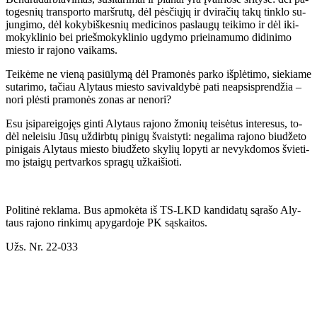
to­ges­nių trans­por­to marš­ru­tų, dėl pės­čių­jų ir dvi­ra­čių ta­kų tin­klo su­
jun­gi­mo, dėl ko­ky­biš­kes­nių me­di­ci­nos pa­slau­gų tei­ki­mo ir dėl iki­
mo­kyk­li­nio bei prieš­mo­kyk­li­nio ug­dy­mo pri­ei­na­mu­mo di­di­ni­mo
mies­to ir ra­jo­no vai­kams.
Tei­kė­me ne vie­ną pa­siū­ly­mą dėl Pra­mo­nės par­ko iš­plė­ti­mo, sie­kia­me
su­ta­ri­mo, ta­čiau Aly­taus mies­to sa­vi­val­dy­bė pa­ti neap­si­spren­džia –
no­ri plės­ti pra­mo­nės zo­nas ar ne­no­ri?
Esu įsi­pa­rei­go­jęs gin­ti Aly­taus ra­jo­no žmo­nių tei­sė­tus in­te­re­sus, to­
dėl ne­lei­siu Jū­sų už­dirb­tų pi­ni­gų švais­ty­ti: ne­ga­li­ma ra­jo­no biu­dže­to
pi­ni­gais Aly­taus mies­to biu­dže­to sky­lių lo­py­ti ar ne­vyk­do­mos švie­ti­
mo įstai­gų per­tvar­kos spra­gų už­kai­šio­ti.
Po­li­ti­nė re­kla­ma. Bus ap­mo­kė­ta iš TS-LKD kan­di­da­tų są­ra­šo Aly­
taus ra­jo­no rin­ki­mų apy­gar­do­je PK są­skai­tos.
Užs. Nr. 22-033