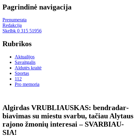
Pagrindinė navigacija
Prenumerata
Redakcija
Skelbk 0 315 51956
Rubrikos
Aktualijos
Savaitgalis
Aldutės kraitė
Sportas
112
Pro memoria
Al­gir­das VRUB­LIAUS­KAS: ben­dra­dar­
bia­vi­mas su mies­tu svar­bu, ta­čiau Aly­taus
ra­jo­no žmo­nių in­te­re­sai – SVAR­BIAU­
SIA!