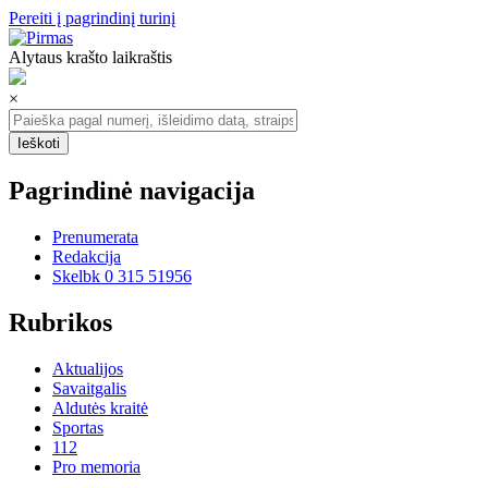
Pereiti į pagrindinį turinį
Alytaus krašto laikraštis
×
Pagrindinė navigacija
Prenumerata
Redakcija
Skelbk 0 315 51956
Rubrikos
Aktualijos
Savaitgalis
Aldutės kraitė
Sportas
112
Pro memoria