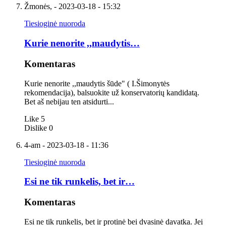
Žmonės,
- 2023-03-18 - 15:32
Tiesioginė nuoroda
Kurie nenorite ,,maudytis…
Komentaras
Kurie nenorite ,,maudytis šūde" ( I.Šimonytės
rekomendacija), balsuokite už konservatorių kandidatą.
Bet aš nebijau ten atsidurti...
Like
5
Dislike
0
4-am
- 2023-03-18 - 11:36
Tiesioginė nuoroda
Esi ne tik runkelis, bet ir…
Komentaras
Esi ne tik runkelis, bet ir protinė bei dvasinė davatka. Jei