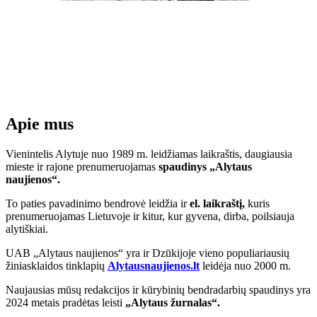
Apie mus
Vienintelis Alytuje nuo 1989 m. leidžiamas laikraštis, daugiausia
mieste ir rajone prenumeruojamas
spaudinys „Alytaus
naujienos“.
To paties pavadinimo bendrovė leidžia ir
el. laikraštį,
kuris
prenumeruojamas Lietuvoje ir kitur, kur gyvena, dirba, poilsiauja
alytiškiai.
UAB „Alytaus naujienos“ yra ir Dzūkijoje vieno populiariausių
žiniasklaidos tinklapių
Alytausnaujienos.lt
leidėja nuo 2000 m.
Naujausias mūsų redakcijos ir kūrybinių bendradarbių spaudinys yra
2024 metais pradėtas leisti
„Alytaus žurnalas“.