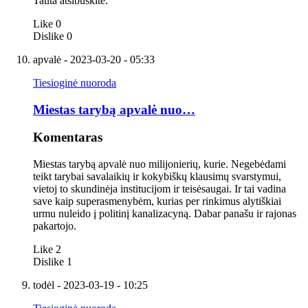
Tauta atsibuskite.
Like
0
Dislike
0
apvalė
- 2023-03-20 - 05:33
Tiesioginė nuoroda
Miestas tarybą apvalė nuo…
Komentaras
Miestas tarybą apvalė nuo milijonierių, kurie. Negebėdami
teikt tarybai savalaikių ir kokybiškų klausimų svarstymui,
vietoj to skundinėja institucijom ir teisėsaugai. Ir tai vadina
save kaip superasmenybėm, kurias per rinkimus alytiškiai
urmu nuleido į politinį kanalizacyną. Dabar panašu ir rajonas
pakartojo.
Like
2
Dislike
1
todėl
- 2023-03-19 - 10:25