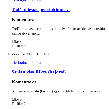
Tiesioginė nuoroda
Todėl miestas per rinkimus…
Komentaras
Todėl miestas per rinkimus ir apsivalė nuo atskirų asmenybių
kaime gyvenančių.
Like
3
Dislike
0
Zosė
- 2023-03-18 - 16:08
Tiesioginė nuoroda
Seniau visa šlėkta (bajorai)…
Komentaras
Seniau visa šlėkta (bajorai) gyveno tik kaimuose ne mieste .
Like
0
Dislike
2