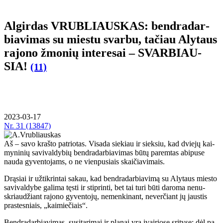
Al­gir­das VRUB­LIAUS­KAS: ben­dra­dar­
bia­vi­mas su mies­tu svar­bu, ta­čiau Aly­taus
ra­jo­no žmo­nių in­te­re­sai – SVAR­BIAU­
SIA!
(11)
2023-03-17
Nr.
31 (13847)
Aš – sa­vo kraš­to pat­rio­tas. Vi­sa­da sie­kiau ir siek­siu, kad dvie­jų kai­
my­ni­nių sa­vi­val­dy­bių ben­dra­dar­bia­vi­mas bū­tų pa­rem­tas abi­pu­se
nau­da gy­ven­to­jams, o ne vien­pu­siais skai­čia­vi­mais.
Drą­siai ir už­tik­rin­tai sa­kau, kad ben­dra­dar­bia­vi­mą su Aly­taus mies­to
sa­vi­val­dy­be ga­li­ma tęs­ti ir stip­rin­ti, bet tai tu­ri bū­ti da­ro­ma ne­nu­
skriau­džiant ra­jo­no gy­ven­to­jų, ne­men­ki­nant, ne­ver­čiant jų jaus­tis
pras­tes­niais, „kai­mie­čiais“.
Ben­dra­dar­bia­vi­mas, su­si­ta­ri­mai ir pla­nai yra įvai­rio­se sri­ty­se: dėl pa­