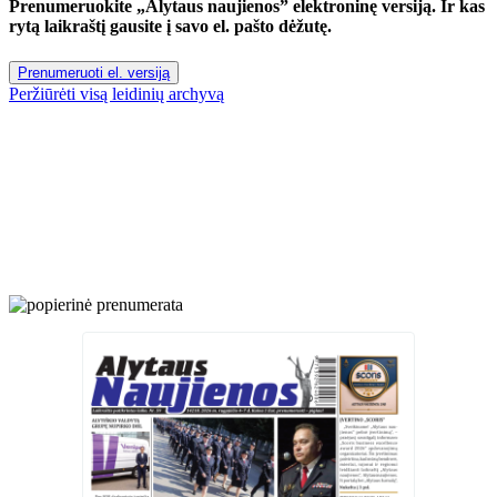
Prenumeruokite „Alytaus naujienos” elektroninę versiją. Ir kas
rytą laikraštį gausite į savo el. pašto dėžutę.
Prenumeruoti el. versiją
Peržiūrėti visą leidinių archyvą