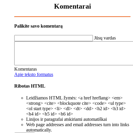
Komentarai
Palikite savo komentarą
Jūsų vardas
Komentaras
Apie teksto formatus
Ribotas HTML
Leidžiamos HTML žymės: <a href hreflang> <em>
<strong> <cite> <blockquote cite> <code> <ul type>
<ol start type> <li> <dl> <dt> <dd> <h2 id> <h3 id>
<h4 id> <h5 id> <h6 id>
Linijos ir paragrafai atskiriami automatiškai
Web page addresses and email addresses turn into links
automatically.