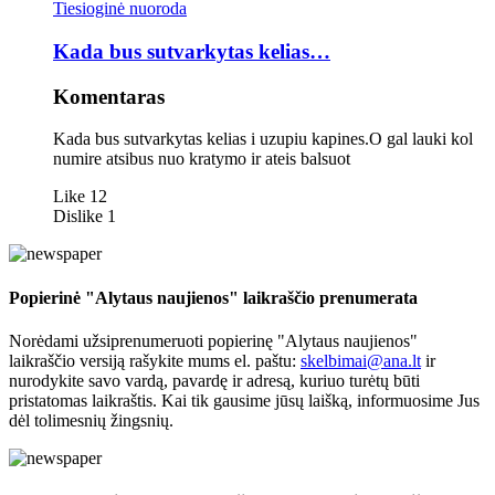
Tiesioginė nuoroda
Kada bus sutvarkytas kelias…
Komentaras
Kada bus sutvarkytas kelias i uzupiu kapines.O gal lauki kol
numire atsibus nuo kratymo ir ateis balsuot
Like
12
Dislike
1
Popierinė "Alytaus naujienos" laikraščio prenumerata
Norėdami užsiprenumeruoti popierinę "Alytaus naujienos"
laikraščio versiją rašykite mums el. paštu:
skelbimai@ana.lt
ir
nurodykite savo vardą, pavardę ir adresą, kuriuo turėtų būti
pristatomas laikraštis. Kai tik gausime jūsų laišką, informuosime Jus
dėl tolimesnių žingsnių.