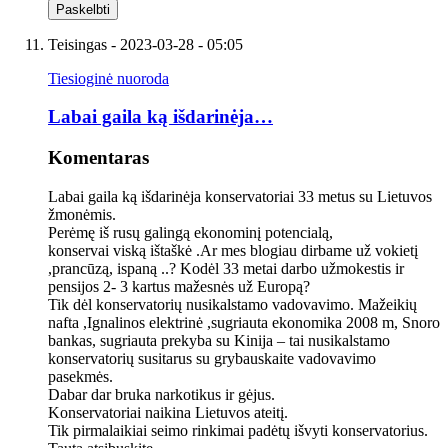
Teisingas
- 2023-03-28 - 05:05
Tiesioginė nuoroda
Labai gaila ką išdarinėja…
Komentaras
Labai gaila ką išdarinėja konservatoriai 33 metus su Lietuvos
žmonėmis.
Perėmę iš rusų galingą ekonominį potencialą,
konservai viską ištaškė .Ar mes blogiau dirbame už vokietį
,prancūzą, ispaną ..? Kodėl 33 metai darbo užmokestis ir
pensijos 2- 3 kartus mažesnės už Europą?
Tik dėl konservatorių nusikalstamo vadovavimo. Mažeikių
nafta ,Ignalinos elektrinė ,sugriauta ekonomika 2008 m, Snoro
bankas, sugriauta prekyba su Kinija – tai nusikalstamo
konservatorių susitarus su grybauskaite vadovavimo
pasekmės.
Dabar dar bruka narkotikus ir gėjus.
Konservatoriai naikina Lietuvos ateitį.
Tik pirmalaikiai seimo rinkimai padėtų išvyti konservatorius.