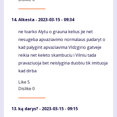
Alkesta
- 2023-03-15 - 09:34
ne tvarko Alytu o grauna kelius jie net
Komentaras
nesugeba apvaziavimo normalaus padaryt o
kad palygint apvaziavima VIdzgirio gatveje
reikia net keleto skambuciu i Vilniu tada
pravaziuoja bet neislygina duobiu tik imituoja
kad dirba
Like
5
Dislike
0
ką darys?
- 2023-03-15 - 09:15