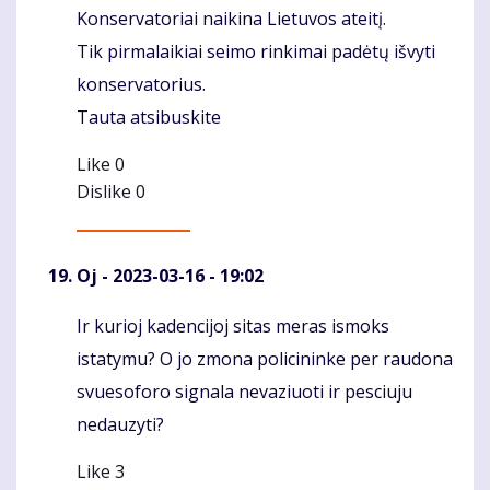
Konservatoriai naikina Lietuvos ateitį.
Tik pirmalaikiai seimo rinkimai padėtų išvyti
konservatorius.
Tauta atsibuskite
Like
0
Dislike
0
Oj
- 2023-03-16 - 19:02
Ir kurioj kadencijoj sitas meras ismoks
Komentaras
istatymu? O jo zmona policininke per raudona
svuesoforo signala nevaziuoti ir pesciuju
nedauzyti?
Like
3