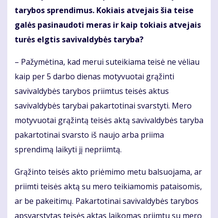
tarybos sprendimus. Kokiais atvejais šia teise
galės pasinaudoti meras ir kaip tokiais atvejais
turės elgtis savivaldybės taryba?
– Pažymėtina, kad merui suteikiama teisė ne vėliau
kaip per 5 darbo dienas motyvuotai grąžinti
savivaldybės tarybos priimtus teisės aktus
savivaldybės tarybai pakartotinai svarstyti. Mero
motyvuotai grąžintą teisės aktą savivaldybės taryba
pakartotinai svarsto iš naujo arba priima
sprendimą laikyti jį nepriimtą.
Grąžinto teisės akto priėmimo metu balsuojama, ar
priimti teisės aktą su mero teikiamomis pataisomis,
ar be pakeitimų. Pakartotinai savivaldybės tarybos
apsvarstytas teisės aktas laikomas priimtu su mero