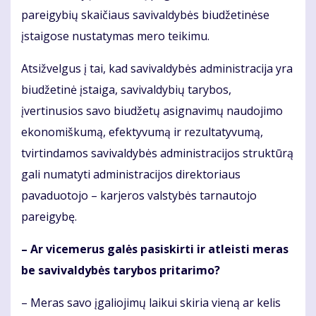
pareigybių skaičiaus savivaldybės biudžetinėse
įstaigose nustatymas mero teikimu.
Atsižvelgus į tai, kad savivaldybės administracija yra
biudžetinė įstaiga, savivaldybių tarybos,
įvertinusios savo biudžetų asignavimų naudojimo
ekonomiškumą, efektyvumą ir rezultatyvumą,
tvirtindamos savivaldybės administracijos struktūrą
gali numatyti administracijos direktoriaus
pavaduotojo – karjeros valstybės tarnautojo
pareigybę.
– Ar vicemerus galės pasi­skirti ir atleisti meras
be savivaldybės tarybos pritarimo?
– Meras savo įgaliojimų laikui skiria vieną ar kelis