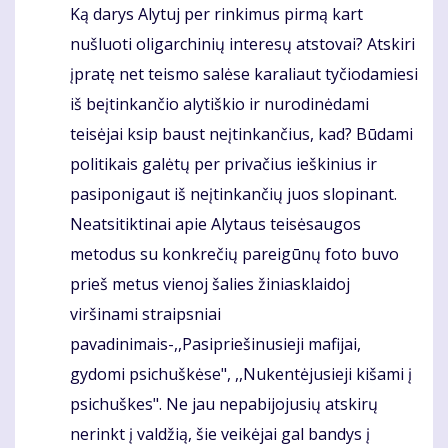
Ką darys Alytuj per rinkimus pirmą kart
Komentaras
nušluoti oligarchinių interesų atstovai? Atskiri
įpratę net teismo salėse karaliaut tyčiodamiesi
iš beįtinkančio alytiškio ir nurodinėdami
teisėjai ksip baust neįtinkančius, kad? Būdami
politikais galėtų per privačius ieškinius ir
pasiponigaut iš neįtinkančių juos slopinant.
Neatsitiktinai apie Alytaus teisėsaugos
metodus su konkrečių pareigūnų foto buvo
prieš metus vienoj šalies žiniasklaidoj
viršinami straipsniai
pavadinimais-,,Pasipriešinusieji mafijai,
gydomi psichuškėse", ,,Nukentėjusieji kišami į
psichuškes". Ne jau nepabijojusių atskirų
nerinkt į valdžią, šie veikėjai gal bandys į