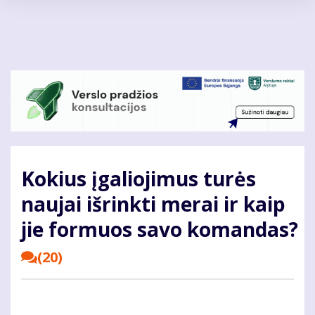
Pereiti
į
pagrindinį
turinį
Kokius įgaliojimus turės
naujai išrinkti merai ir kaip
jie formuos savo komandas?
(20)