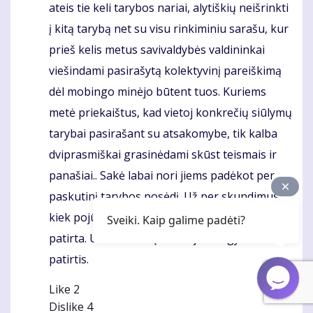
ateis tie keli tarybos nariai, alytiškių neišrinkti
į kitą tarybą net su visu rinkiminiu sarašu, kur
prieš kelis metus savivaldybės valdininkai
viešindami pasirašytą kolektyvinį pareiškimą
dėl mobingo minėjo būtent tuos. Kuriems
metė priekaištus, kad vietoj konkrečių siūlymų
tarybai pasirašant su atsakomybe, tik kalba
dviprasmiškai grasinėdami skūst teismais ir
panašiai.. Sakė labai nori jiems padėkot per
paskutinį tarybos posėdį. Už per skundimus
kiek pojūčių gadinant nervus ir panašiai
Sveiki. Kaip galime padėti?
patirta. Už tokias neįkainuojamas gyvenimo
patirtis.
Like
2
Dislike
4