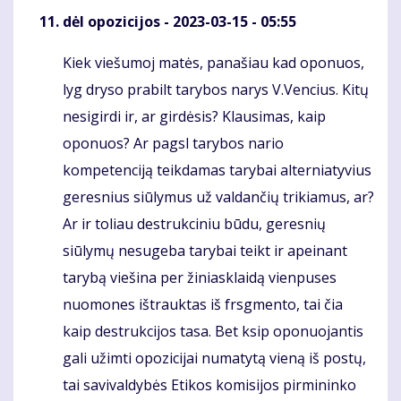
dėl opozicijos
- 2023-03-15 - 05:55
Kiek viešumoj matės, panašiau kad oponuos,
Komentaras
lyg dryso prabilt tarybos narys V.Vencius. Kitų
nesigirdi ir, ar girdėsis? Klausimas, kaip
oponuos? Ar pagsl tarybos nario
kompetenciją teikdamas tarybai alterniatyvius
geresnius siūlymus už valdančių trikiamus, ar?
Ar ir toliau destrukciniu būdu, geresnių
siūlymų nesugeba tarybai teikt ir apeinant
tarybą viešina per žiniasklaidą vienpuses
nuomones ištrauktas iš frsgmento, tai čia
kaip destrukcijos tasa. Bet ksip oponuojantis
gali užimti opozicijai numatytą vieną iš postų,
tai savivaldybės Etikos komisijos pirmininko