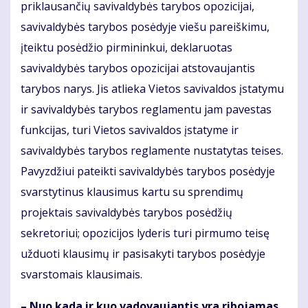
priklausančių savivaldybės tarybos opozicijai,
savivaldybės tarybos posėdyje viešu pareiškimu,
įteiktu posėdžio pirmininkui, deklaruotas
savivaldybės tarybos opozicijai atstovaujantis
tarybos narys. Jis atlieka Vietos savivaldos įstatymu
ir savivaldybės tarybos reglamentu jam pavestas
funkcijas, turi Vietos savivaldos įstatyme ir
savivaldybės tarybos reglamente nustatytas teises.
Pavyzdžiui pateikti savivaldybės tarybos posėdyje
svarstytinus klausimus kartu su sprendimų
projektais savivaldybės tarybos posėdžių
sekretoriui; opozicijos lyderis turi pirmumo teisę
užduoti klausimų ir pasisakyti tarybos posėdyje
svarstomais klausimais.
– Nuo kada ir kuo vadovaujantis yra ribojamas