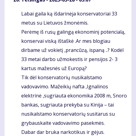
Labai gaila ką išdarinėja konservatoriai 33
Komentaras
metus su Lietuvos žmonėmis.
Perėmę iš rusų galingą ekonominį potencialą,
konservai viską ištaškė .Ar mes blogiau
dirbame už vokietį ,prancūzą, ispaną ..? Kodėl
33 metai darbo užmokestis ir pensijos 2- 3
kartus mažesnės už Europą?
Tik dėl konservatorių nusikalstamo
vadovavimo. Mažeikių nafta ,Ignalinos
elektrinė ,sugriauta ekonomika 2008 m, Snoro
bankas, sugriauta prekyba su Kinija – tai
nusikalstamo konservatorių susitarus su
grybauskaite vadovavimo pasekmės.
Dabar dar bruka narkotikus ir gėjus.