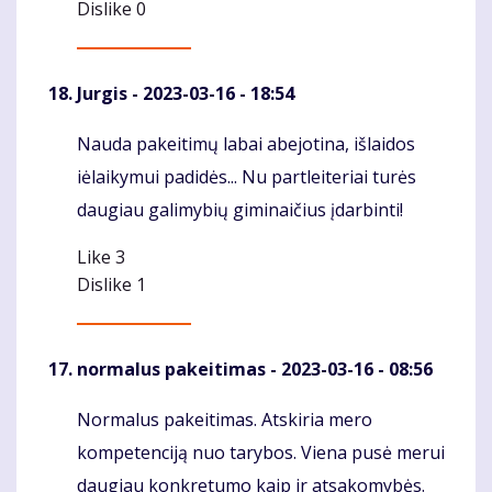
Dislike
0
Jurgis
- 2023-03-16 - 18:54
Nauda pakeitimų labai abejotina, išlaidos
Komentaras
iėlaikymui padidės... Nu partleiteriai turės
daugiau galimybių giminaičius įdarbinti!
Like
3
Dislike
1
normalus pakeitimas
- 2023-03-16 - 08:56
Normalus pakeitimas. Atskiria mero
Komentaras
kompetenciją nuo tarybos. Viena pusė merui
daugiau konkretumo kaip ir atsakomybės.