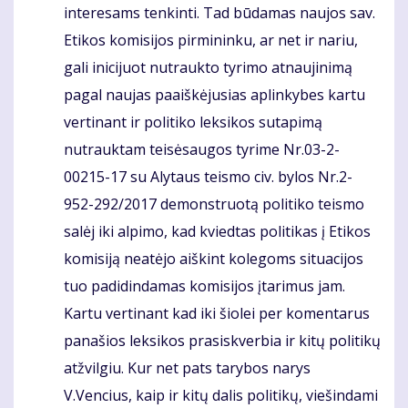
interesams tenkinti. Tad būdamas naujos sav.
Etikos komisijos pirmininku, ar net ir nariu,
gali inicijuot nutraukto tyrimo atnaujinimą
pagal naujas paaiškėjusias aplinkybes kartu
vertinant ir politiko leksikos sutapimą
nutrauktam teisėsaugos tyrime Nr.03-2-
00215-17 su Alytaus teismo civ. bylos Nr.2-
952-292/2017 demonstruotą politiko teismo
salėj iki alpimo, kad kviedtas politikas į Etikos
komisiją neatėjo aiškint kolegoms situacijos
tuo padidindamas komisijos įtarimus jam.
Kartu vertinant kad iki šiolei per komentarus
panašios leksikos prasiskverbia ir kitų politikų
atžvilgiu. Kur net pats tarybos narys
V.Vencius, kaip ir kitų dalis politikų, viešindami