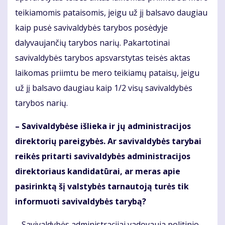
teikiamomis pataisomis, jeigu už jį balsavo daugiau
kaip pusė savivaldybės tarybos posėdyje
dalyvaujančių tarybos narių. Pakartotinai
savivaldybės tarybos apsvarstytas teisės aktas
laikomas priimtu be mero teikiamų pataisų, jeigu
už jį balsavo daugiau kaip 1/2 visų savivaldybės
tarybos narių.
– Savivaldybėse išlieka ir jų administracijos
direktorių pareigybės. Ar savivaldybės tarybai
reikės pritarti savivaldybės administracijos
direktoriaus kandidatūrai, ar meras apie
pasirinktą šį valstybės tarnautoją turės tik
informuoti savivaldybės tarybą?
– Savivaldybės administracijai vadovauja politinio