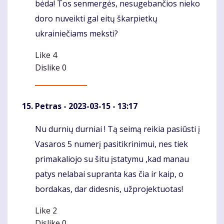
bėda! Tos senmergės, nesugebančios nieko
doro nuveikti gal eitų škarpietkų
ukrainiečiams meksti?
Like
4
Dislike
0
Petras
- 2023-03-15 - 13:17
Nu durnių durniai ! Tą seimą reikia pasiūsti į
Komentaras
Vasaros 5 numerį pasitikrinimui, nes tiek
primakaliojo su šitu įstatymu ,kad manau
patys nelabai supranta kas čia ir kaip, o
bordakas, dar didesnis, užprojektuotas!
Like
2
Dislike
0