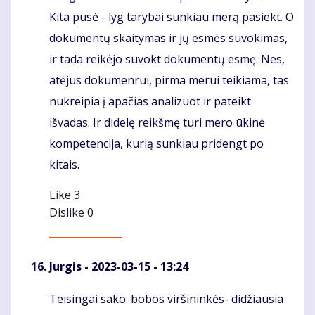
Kita pusė - lyg tarybai sunkiau merą pasiekt. O
dokumentų skaitymas ir jų esmės suvokimas,
ir tada reikėjo suvokt dokumentų esmę. Nes,
atėjus dokumenrui, pirma merui teikiama, tas
nukreipia į apačias analizuot ir pateikt
išvadas. Ir didelę reikšmę turi mero ūkinė
kompetencija, kurią sunkiau pridengt po
kitais.
Like
3
Dislike
0
Jurgis
- 2023-03-15 - 13:24
Teisingai sako: bobos viršininkės- didžiausia
Komentaras