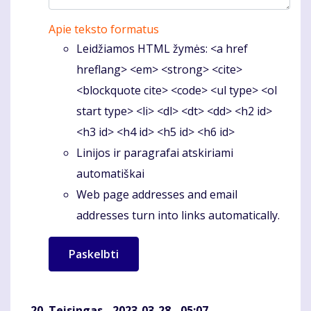
Apie teksto formatus
Leidžiamos HTML žymės: <a href
hreflang> <em> <strong> <cite>
<blockquote cite> <code> <ul type> <ol
start type> <li> <dl> <dt> <dd> <h2 id>
<h3 id> <h4 id> <h5 id> <h6 id>
Linijos ir paragrafai atskiriami
automatiškai
Web page addresses and email
addresses turn into links automatically.
Teisingas
- 2023-03-28 - 05:07