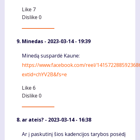
Like
7
Dislike
0
Minedas
- 2023-03-14 - 19:39
Minedą suspardė Kaune:
Komentaras
https://www.facebook.com/reel/141572288592368
extid=chYV2B&fs=e
Like
6
Dislike
0
ar ateis?
- 2023-03-14 - 16:38
Ar į paskutinį šios kadencijos tarybos posėdį
Komentaras