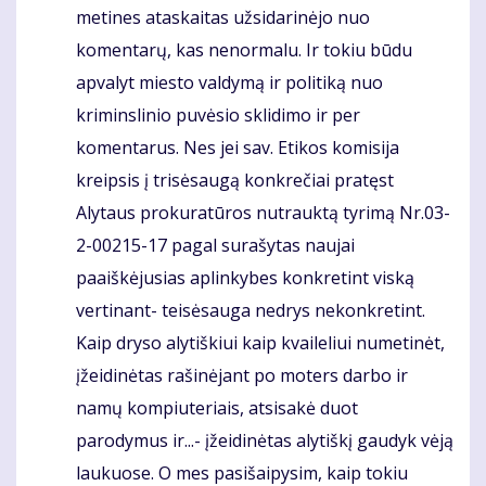
metines ataskaitas užsidarinėjo nuo
komentarų, kas nenormalu. Ir tokiu būdu
apvalyt miesto valdymą ir politiką nuo
kriminslinio puvėsio sklidimo ir per
komentarus. Nes jei sav. Etikos komisija
kreipsis į trisėsaugą konkrečiai pratęst
Alytaus prokuratūros nutrauktą tyrimą Nr.03-
2-00215-17 pagal surašytas naujai
paaiškėjusias aplinkybes konkretint viską
vertinant- teisėsauga nedrys nekonkretint.
Kaip dryso alytiškiui kaip kvaileliui numetinėt,
įžeidinėtas rašinėjant po moters darbo ir
namų kompiuteriais, atsisakė duot
parodymus ir...- įžeidinėtas alytiškį gaudyk vėją
laukuose. O mes pasišaipysim, kaip tokiu