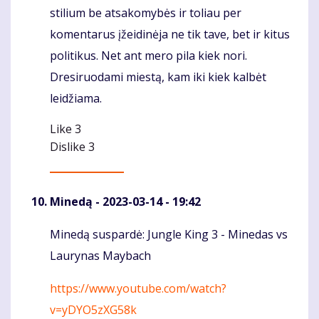
stilium be atsakomybės ir toliau per
komentarus įžeidinėja ne tik tave, bet ir kitus
politikus. Net ant mero pila kiek nori.
Dresiruodami miestą, kam iki kiek kalbėt
leidžiama.
Like
3
Dislike
3
Minedą
- 2023-03-14 - 19:42
Minedą suspardė: Jungle King 3 - Minedas vs
Komentaras
Laurynas Maybach
https://www.youtube.com/watch?
v=yDYO5zXG58k