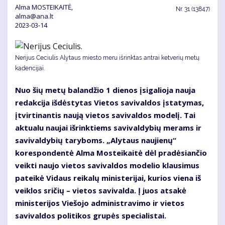
Alma MOSTEIKAITĖ,
Nr.
31 (13847)
alma@ana.lt
2023-03-14
Nerijus Ceciulis Alytaus miesto meru išrinktas antrai ketverių metų
kadencijai.
Nuo šių metų balandžio 1 dienos įsigalioja nauja
redakcija išdėstytas Vietos savivaldos įstatymas,
įtvirtinantis naują vietos savivaldos modelį. Tai
aktualu naujai išrinktiems savivaldybių merams ir
savivaldybių taryboms. „Alytaus naujienų“
korespondentė Alma Mosteikaitė dėl pradėsiančio
veikti naujo vietos savivaldos modelio klausimus
pateikė Vidaus reikalų ministerijai, kurios viena iš
veiklos sričių – vietos savivalda. Į juos atsakė
ministerijos Viešojo administravimo ir vietos
savivaldos politikos grupės specialistai.