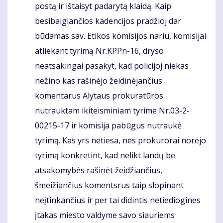
postą ir ištaisyt padarytą klaidą. Kaip
besibaigiančios kadencijos pradžioj dar
būdamas sav. Etikos komisijos nariu, komisijai
atliekant tyrimą Nr.KPPn-16, dryso
neatsakingai pasakyt, kad policijoj niekas
nežino kas rašinėjo žeidinėjančius
komentarus Alytaus prokuratūros
nutrauktam ikiteisminiam tyrime Nr.03-2-
00215-17 ir komisija pabūgus nutraukė
tyrimą. Kas yrs netiesa, nes prokurorai norėjo
tyrimą konkretint, kad nelikt landų be
atsakomybės rašinėt žeidžiančius,
šmeižiančius komentsrus taip slopinant
neįtinkančius ir per tai didintis netiediogines
įtakas miesto valdyme savo siauriems