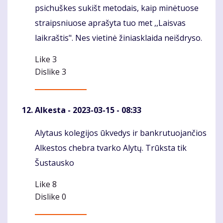
psichuškes sukišt metodais, kaip minėtuose
straipsniuose aprašyta tuo met ,,Laisvas
laikraštis". Nes vietinė žiniasklaida neišdryso.
Like
3
Dislike
3
Alkesta
- 2023-03-15 - 08:33
Alytaus kolegijos ūkvedys ir bankrutuojančios
Komentaras
Alkestos chebra tvarko Alytų. Trūksta tik
Šustausko
Like
8
Dislike
0