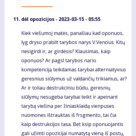
dėl opozicijos
- 2023-03-15 - 05:55
Kiek viešumoj matės, panašiau kad oponuos,
Komentaras
lyg dryso prabilt tarybos narys V.Vencius. Kitų
nesigirdi ir, ar girdėsis? Klausimas, kaip
oponuos? Ar pagsl tarybos nario
kompetenciją teikdamas tarybai alterniatyvius
geresnius siūlymus už valdančių trikiamus, ar?
Ar ir toliau destrukciniu būdu, geresnių
siūlymų nesugeba tarybai teikt ir apeinant
tarybą viešina per žiniasklaidą vienpuses
nuomones ištrauktas iš frsgmento, tai čia
kaip destrukcijos tasa. Bet ksip oponuojantis
gali užimti opozicijai numatytą vieną iš postų,