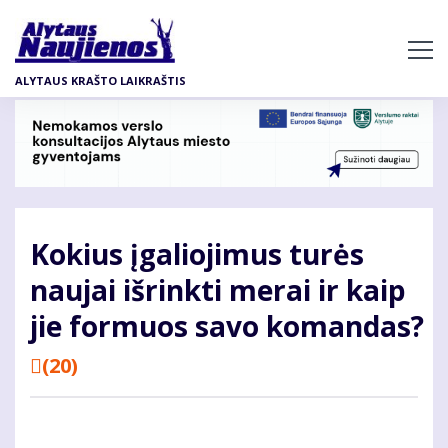
Pereiti
į
pagrindinį
ALYTAUS KRAŠTO LAIKRAŠTIS
turinį
Kokius įgaliojimus turės
naujai išrinkti merai ir kaip
jie formuos savo komandas?
(20)