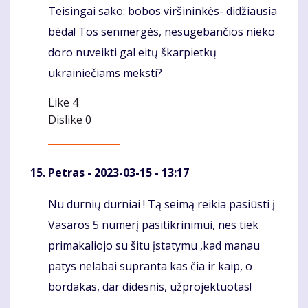
Teisingai sako: bobos viršininkės- didžiausia
Komentaras
bėda! Tos senmergės, nesugebančios nieko
doro nuveikti gal eitų škarpietkų
ukrainiečiams meksti?
Like
4
Dislike
0
Petras
- 2023-03-15 - 13:17
Nu durnių durniai ! Tą seimą reikia pasiūsti į
Komentaras
Vasaros 5 numerį pasitikrinimui, nes tiek
primakaliojo su šitu įstatymu ,kad manau
patys nelabai supranta kas čia ir kaip, o
bordakas, dar didesnis, užprojektuotas!