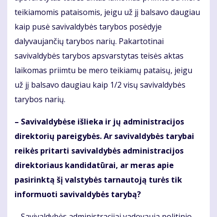
teikiamomis pataisomis, jeigu už jį balsavo daugiau
kaip pusė savivaldybės tarybos posėdyje
dalyvaujančių tarybos narių. Pakartotinai
savivaldybės tarybos apsvarstytas teisės aktas
laikomas priimtu be mero teikiamų pataisų, jeigu
už jį balsavo daugiau kaip 1/2 visų savivaldybės
tarybos narių.
– Savivaldybėse išlieka ir jų administracijos
direktorių pareigybės. Ar savivaldybės tarybai
reikės pritarti savivaldybės administracijos
direktoriaus kandidatūrai, ar meras apie
pasirinktą šį valstybės tarnautoją turės tik
informuoti savivaldybės tarybą?
– Savivaldybės administracijai vadovauja politinio