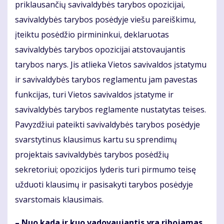
priklausančių savivaldybės tarybos opozicijai,
savivaldybės tarybos posėdyje viešu pareiškimu,
įteiktu posėdžio pirmininkui, deklaruotas
savivaldybės tarybos opozicijai atstovaujantis
tarybos narys. Jis atlieka Vietos savivaldos įstatymu
ir savivaldybės tarybos reglamentu jam pavestas
funkcijas, turi Vietos savivaldos įstatyme ir
savivaldybės tarybos reglamente nustatytas teises.
Pavyzdžiui pateikti savivaldybės tarybos posėdyje
svarstytinus klausimus kartu su sprendimų
projektais savivaldybės tarybos posėdžių
sekretoriui; opozicijos lyderis turi pirmumo teisę
užduoti klausimų ir pasisakyti tarybos posėdyje
svarstomais klausimais.
– Nuo kada ir kuo vadovaujantis yra ribojamas