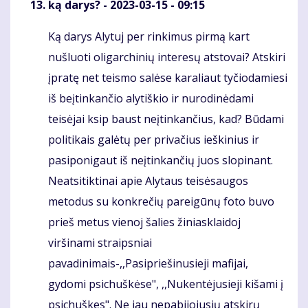
ką darys?
- 2023-03-15 - 09:15
Ką darys Alytuj per rinkimus pirmą kart
Komentaras
nušluoti oligarchinių interesų atstovai? Atskiri
įpratę net teismo salėse karaliaut tyčiodamiesi
iš beįtinkančio alytiškio ir nurodinėdami
teisėjai ksip baust neįtinkančius, kad? Būdami
politikais galėtų per privačius ieškinius ir
pasiponigaut iš neįtinkančių juos slopinant.
Neatsitiktinai apie Alytaus teisėsaugos
metodus su konkrečių pareigūnų foto buvo
prieš metus vienoj šalies žiniasklaidoj
viršinami straipsniai
pavadinimais-,,Pasipriešinusieji mafijai,
gydomi psichuškėse", ,,Nukentėjusieji kišami į
psichuškes". Ne jau nepabijojusių atskirų