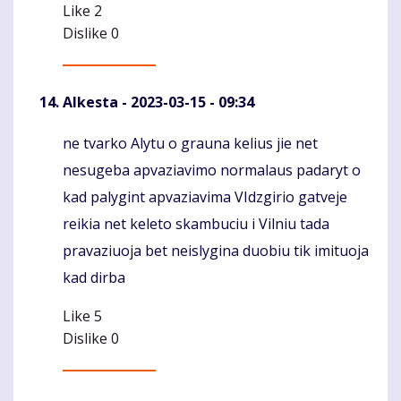
Like
2
Dislike
0
Alkesta
- 2023-03-15 - 09:34
ne tvarko Alytu o grauna kelius jie net
Komentaras
nesugeba apvaziavimo normalaus padaryt o
kad palygint apvaziavima VIdzgirio gatveje
reikia net keleto skambuciu i Vilniu tada
pravaziuoja bet neislygina duobiu tik imituoja
kad dirba
Like
5
Dislike
0