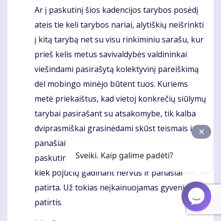
Ar į paskutinį šios kadencijos tarybos posėdį
Komentaras
ateis tie keli tarybos nariai, alytiškių neišrinkti
į kitą tarybą net su visu rinkiminiu sarašu, kur
prieš kelis metus savivaldybės valdininkai
viešindami pasirašytą kolektyvinį pareiškimą
dėl mobingo minėjo būtent tuos. Kuriems
metė priekaištus, kad vietoj konkrečių siūlymų
tarybai pasirašant su atsakomybe, tik kalba
dviprasmiškai grasinėdami skūst teismais ir
panašiai.. Sakė labai nori jiems padėkot per
Sveiki. Kaip galime padėti?
paskutinį tarybos posėdį. Už per skundimus
kiek pojūčių gadinant nervus ir panašiai
patirta. Už tokias neįkainuojamas gyvenimo
patirtis.