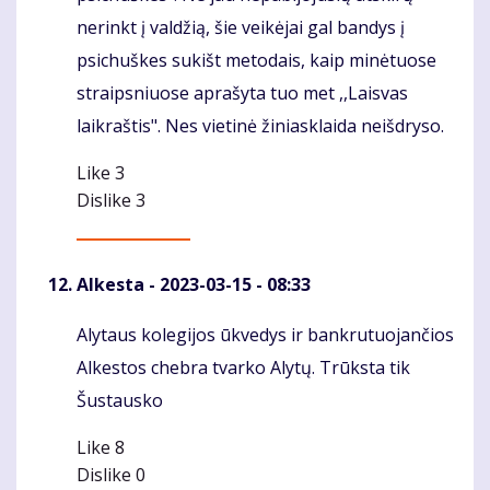
nerinkt į valdžią, šie veikėjai gal bandys į
psichuškes sukišt metodais, kaip minėtuose
straipsniuose aprašyta tuo met ,,Laisvas
laikraštis". Nes vietinė žiniasklaida neišdryso.
Like
3
Dislike
3
Alkesta
- 2023-03-15 - 08:33
Alytaus kolegijos ūkvedys ir bankrutuojančios
Komentaras
Alkestos chebra tvarko Alytų. Trūksta tik
Šustausko
Like
8
Dislike
0