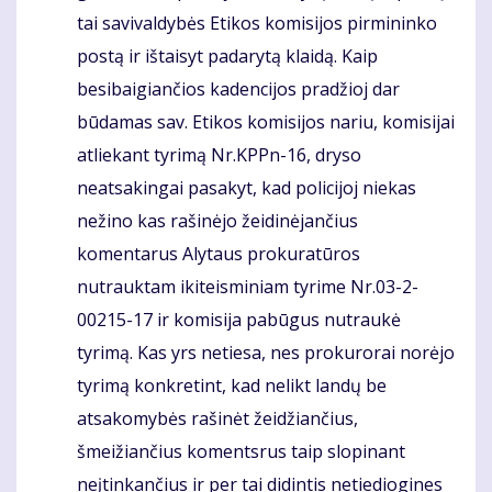
tai savivaldybės Etikos komisijos pirmininko
postą ir ištaisyt padarytą klaidą. Kaip
besibaigiančios kadencijos pradžioj dar
būdamas sav. Etikos komisijos nariu, komisijai
atliekant tyrimą Nr.KPPn-16, dryso
neatsakingai pasakyt, kad policijoj niekas
nežino kas rašinėjo žeidinėjančius
komentarus Alytaus prokuratūros
nutrauktam ikiteisminiam tyrime Nr.03-2-
00215-17 ir komisija pabūgus nutraukė
tyrimą. Kas yrs netiesa, nes prokurorai norėjo
tyrimą konkretint, kad nelikt landų be
atsakomybės rašinėt žeidžiančius,
šmeižiančius komentsrus taip slopinant
neįtinkančius ir per tai didintis netiediogines