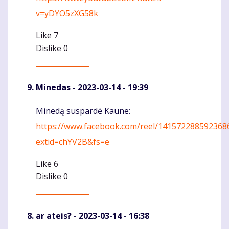
v=yDYO5zXG58k
Like
7
Dislike
0
Minedas
- 2023-03-14 - 19:39
Minedą suspardė Kaune:
Komentaras
https://www.facebook.com/reel/141572288592368
extid=chYV2B&fs=e
Like
6
Dislike
0
ar ateis?
- 2023-03-14 - 16:38