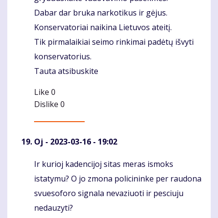
Dabar dar bruka narkotikus ir gėjus.
Konservatoriai naikina Lietuvos ateitį.
Tik pirmalaikiai seimo rinkimai padėtų išvyti
konservatorius.
Tauta atsibuskite
Like
0
Dislike
0
Oj
- 2023-03-16 - 19:02
Ir kurioj kadencijoj sitas meras ismoks
Komentaras
istatymu? O jo zmona policininke per raudona
svuesoforo signala nevaziuoti ir pesciuju
nedauzyti?