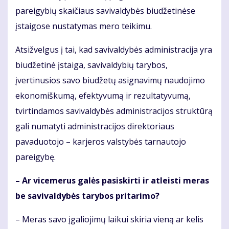
pareigybių skaičiaus savivaldybės biudžetinėse
įstaigose nustatymas mero teikimu.
Atsižvelgus į tai, kad savivaldybės administracija yra
biudžetinė įstaiga, savivaldybių tarybos,
įvertinusios savo biudžetų asignavimų naudojimo
ekonomiškumą, efektyvumą ir rezultatyvumą,
tvirtindamos savivaldybės administracijos struktūrą
gali numatyti administracijos direktoriaus
pavaduotojo – karjeros valstybės tarnautojo
pareigybę.
– Ar vicemerus galės pasi­skirti ir atleisti meras
be savivaldybės tarybos pritarimo?
– Meras savo įgaliojimų laikui skiria vieną ar kelis