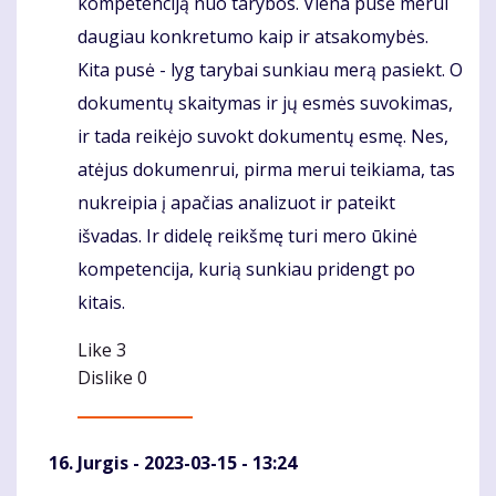
kompetenciją nuo tarybos. Viena pusė merui
daugiau konkretumo kaip ir atsakomybės.
Kita pusė - lyg tarybai sunkiau merą pasiekt. O
dokumentų skaitymas ir jų esmės suvokimas,
ir tada reikėjo suvokt dokumentų esmę. Nes,
atėjus dokumenrui, pirma merui teikiama, tas
nukreipia į apačias analizuot ir pateikt
išvadas. Ir didelę reikšmę turi mero ūkinė
kompetencija, kurią sunkiau pridengt po
kitais.
Like
3
Dislike
0
Jurgis
- 2023-03-15 - 13:24