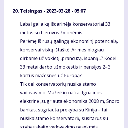
Teisingas
- 2023-03-28 - 05:07
Labai gaila ką išdarinėja konservatoriai 33
Komentaras
metus su Lietuvos žmonėmis.
Perėmę iš rusų galingą ekonominį potencialą,
konservai viską ištaškė .Ar mes blogiau
dirbame už vokietį ,prancūzą, ispaną ..? Kodėl
33 metai darbo užmokestis ir pensijos 2- 3
kartus mažesnės už Europą?
Tik dėl konservatorių nusikalstamo
vadovavimo. Mažeikių nafta ,Ignalinos
elektrinė ,sugriauta ekonomika 2008 m, Snoro
bankas, sugriauta prekyba su Kinija – tai
nusikalstamo konservatorių susitarus su
grybauskaite vadovavimo pasekmės.