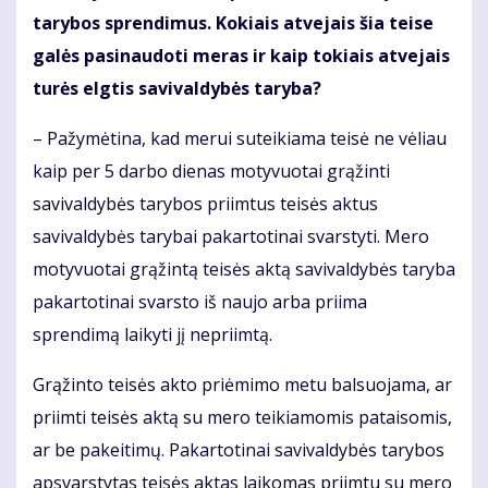
tarybos sprendimus. Kokiais atvejais šia teise
galės pasinaudoti meras ir kaip tokiais atvejais
turės elgtis savivaldybės taryba?
– Pažymėtina, kad merui suteikiama teisė ne vėliau
kaip per 5 darbo dienas motyvuotai grąžinti
savivaldybės tarybos priimtus teisės aktus
savivaldybės tarybai pakartotinai svarstyti. Mero
motyvuotai grąžintą teisės aktą savivaldybės taryba
pakartotinai svarsto iš naujo arba priima
sprendimą laikyti jį nepriimtą.
Grąžinto teisės akto priėmimo metu balsuojama, ar
priimti teisės aktą su mero teikiamomis pataisomis,
ar be pakeitimų. Pakartotinai savivaldybės tarybos
apsvarstytas teisės aktas laikomas priimtu su mero