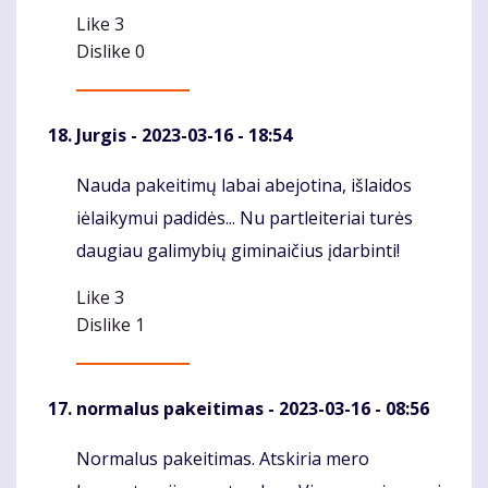
Like
3
Dislike
0
Jurgis
- 2023-03-16 - 18:54
Nauda pakeitimų labai abejotina, išlaidos
Komentaras
iėlaikymui padidės... Nu partleiteriai turės
daugiau galimybių giminaičius įdarbinti!
Like
3
Dislike
1
normalus pakeitimas
- 2023-03-16 - 08:56
Normalus pakeitimas. Atskiria mero
Komentaras