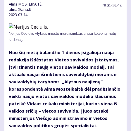
Alma MOSTEIKAITĖ,
Nr.
31 (13847)
alma@ana.lt
2023-03-14
Nerijus Ceciulis Alytaus miesto meru išrinktas antrai ketverių metų
kadencijai.
Nuo šių metų balandžio 1 dienos įsigalioja nauja
redakcija išdėstytas Vietos savivaldos įstatymas,
įtvirtinantis naują vietos savivaldos modelį. Tai
aktualu naujai išrinktiems savivaldybių merams ir
savivaldybių taryboms. „Alytaus naujienų“
korespondentė Alma Mosteikaitė dėl pradėsiančio
veikti naujo vietos savivaldos modelio klausimus
pateikė Vidaus reikalų ministerijai, kurios viena iš
veiklos sričių – vietos savivalda. Į juos atsakė
ministerijos Viešojo administravimo ir vietos
savivaldos politikos grupės specialistai.