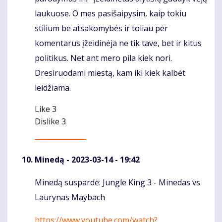
laukuose. O mes pasišaipysim, kaip tokiu
stilium be atsakomybės ir toliau per
komentarus įžeidinėja ne tik tave, bet ir kitus
politikus. Net ant mero pila kiek nori.
Dresiruodami miestą, kam iki kiek kalbėt
leidžiama.
Like
3
Dislike
3
Minedą
- 2023-03-14 - 19:42
Minedą suspardė: Jungle King 3 - Minedas vs
Komentaras
Laurynas Maybach
https://www.youtube.com/watch?