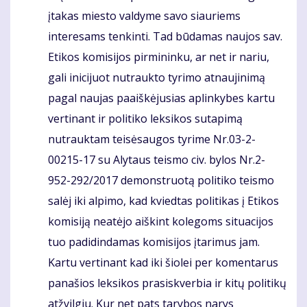
įtakas miesto valdyme savo siauriems
interesams tenkinti. Tad būdamas naujos sav.
Etikos komisijos pirmininku, ar net ir nariu,
gali inicijuot nutraukto tyrimo atnaujinimą
pagal naujas paaiškėjusias aplinkybes kartu
vertinant ir politiko leksikos sutapimą
nutrauktam teisėsaugos tyrime Nr.03-2-
00215-17 su Alytaus teismo civ. bylos Nr.2-
952-292/2017 demonstruotą politiko teismo
salėj iki alpimo, kad kviedtas politikas į Etikos
komisiją neatėjo aiškint kolegoms situacijos
tuo padidindamas komisijos įtarimus jam.
Kartu vertinant kad iki šiolei per komentarus
panašios leksikos prasiskverbia ir kitų politikų
atžvilgiu. Kur net pats tarybos narys