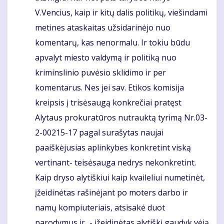
V.Vencius, kaip ir kitų dalis politikų, viešindami
metines ataskaitas užsidarinėjo nuo
komentarų, kas nenormalu. Ir tokiu būdu
apvalyt miesto valdymą ir politiką nuo
kriminslinio puvėsio sklidimo ir per
komentarus. Nes jei sav. Etikos komisija
kreipsis į trisėsaugą konkrečiai pratęst
Alytaus prokuratūros nutrauktą tyrimą Nr.03-
2-00215-17 pagal surašytas naujai
paaiškėjusias aplinkybes konkretint viską
vertinant- teisėsauga nedrys nekonkretint.
Kaip dryso alytiškiui kaip kvaileliui numetinėt,
įžeidinėtas rašinėjant po moters darbo ir
namų kompiuteriais, atsisakė duot
parodymus ir...- įžeidinėtas alytiškį gaudyk vėją