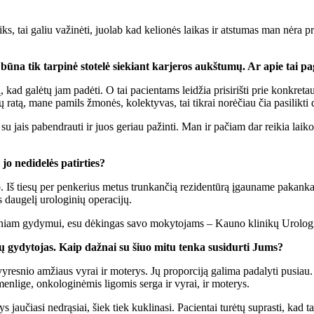
iks, tai galiu važinėti, juolab kad kelionės laikas ir atstumas man nėr
na tik tarpinė stotelė siekiant karjeros aukštumų. Ar apie tai pag
ą, kad galėtų jam padėti. O tai pacientams leidžia prisirišti prie konkre
ratą, mane pamils žmonės, kolektyvas, tai tikrai norėčiau čia pasilikti di
 su jais pabendrauti ir juos geriau pažinti. Man ir pačiam dar reikia lai
jo nedidelės patirties?
 Iš tiesų per penkerius metus trunkančią rezidentūrą įgauname pakankamai 
s daugelį urologinių operacijų.
eraciniam gydymui, esu dėkingas savo mokytojams – Kauno klinikų Urolog
rų gydytojas. Kaip dažnai su šiuo mitu tenka susidurti Jums?
 vyresnio amžiaus vyrai ir moterys. Jų proporciją galima padalyti pusiau.
akmenlige, onkologinėmis ligomis serga ir vyrai, ir moterys.
 jaučiasi nedrąsiai, šiek tiek kuklinasi. Pacientai turėtų suprasti, kad t