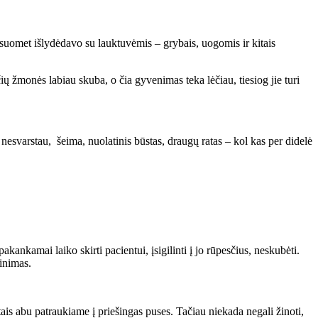
isuomet išlydėdavo su lauktuvėmis – grybais, uogomis ir kitais
 žmonės labiau skuba, o čia gyvenimas teka lėčiau, tiesiog jie turi
 nesvarstau, šeima, nuolatinis būstas, draugų ratas – kol kas per didelė
nkamai laiko skirti pacientui, įsigilinti į jo rūpesčius, neskubėti.
ginimas.
ais abu patraukiame į priešingas puses. Tačiau niekada negali žinoti,