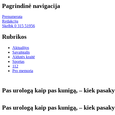
Pagrindinė navigacija
Prenumerata
Redakcija
Skelbk 0 315 51956
Rubrikos
Aktualijos
Savaitgalis
Aldutės kraitė
Sportas
112
Pro memoria
Pas urologą kaip pas kunigą, – kiek pasakys
Pas urologą kaip pas kunigą, – kiek pasakys