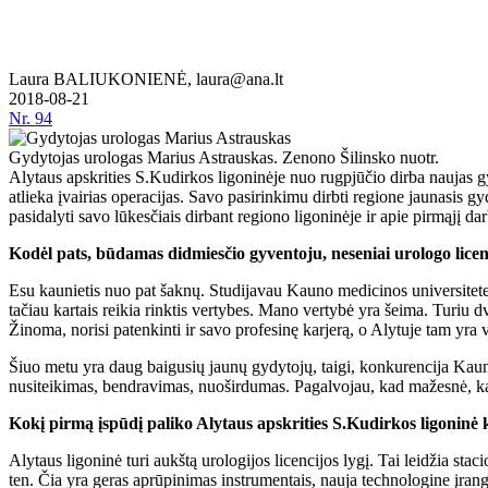
Laura BALIUKONIENĖ, laura@ana.lt
2018-08-21
Nr.
94
Gydytojas urologas Marius Astrauskas. Zenono Šilinsko nuotr.
Alytaus apskrities S.Kudirkos ligoninėje nuo rugpjūčio dirba naujas g
atlieka įvairias operacijas. Savo pasirinkimu dirbti regione jaunasis gy
pasidalyti savo lūkesčiais dirbant regiono ligoninėje ir apie pirmąjį da
Kodėl pats, būdamas didmiesčio gyventoju, neseniai urologo licenc
Esu kaunietis nuo pat šaknų. Studijavau Kauno medicinos universitete,
tačiau kartais reikia rinktis vertybes. Mano vertybė yra šeima. Turiu d
Žinoma, norisi patenkinti ir savo profesinę karjerą, o Alytuje tam yra 
Šiuo metu yra daug baigusių jaunų gydytojų, taigi, konkurencija Kaun
nusiteikimas, bendravimas, nuoširdumas. Pagalvojau, kad mažesnė, kame
Kokį pirmą įspūdį paliko Alytaus apskrities S.Kudirkos ligoninė 
Alytaus ligoninė turi aukštą urologijos licencijos lygį. Tai leidžia staci
ten. Čia yra geras aprūpinimas instrumentais, nauja technologine įrang