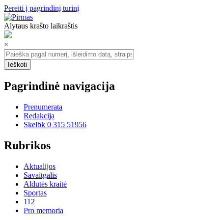
Pereiti į pagrindinį turinį
Alytaus krašto laikraštis
×
Pagrindinė navigacija
Prenumerata
Redakcija
Skelbk 0 315 51956
Rubrikos
Aktualijos
Savaitgalis
Aldutės kraitė
Sportas
112
Pro memoria