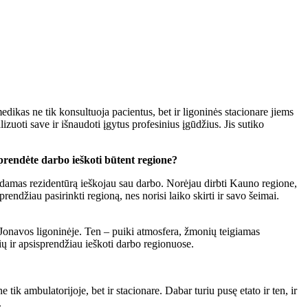
ikas ne tik konsultuoja pacientus, bet ir ligoninės stacionare jiems
izuoti save ir išnaudoti įgytus profesinius įgūdžius. Jis sutiko
sprendėte darbo ieškoti būtent regione?
ėdamas rezidentūrą ieškojau sau darbo. Norėjau dirbti Kauno regione,
endžiau pasirinkti regioną, nes norisi laiko skirti ir savo šeimai.
 Jonavos ligoninėje. Ten – puiki atmosfera, žmonių teigiamas
ų ir apsisprendžiau ieškoti darbo regionuose.
e tik ambulatorijoje, bet ir stacionare. Dabar turiu pusę etato ir ten, ir
.