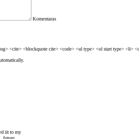
Komentaras
> <cite> <blockquote cite> <code> <ul type> <ol start type> <li> <
utomatically.
ed iit tο my
 future.