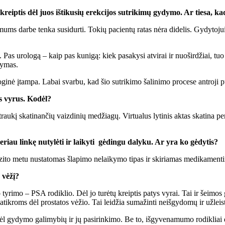
reiptis dėl juos ištikusių erekcijos sutrikimų gydymo. Ar tiesa, kad
ia mums darbe tenka susidurti. Tokių pacientų ratas nėra didelis. Gydytoj
 Pas urologą – kaip pas kunigą: kiek pasakysi atvirai ir nuoširdžiai, tuo
dymas.
ologinė įtampa. Labai svarbu, kad šio sutrikimo šalinimo procese antroji 
s vyrus. Kodėl?
raukį skatinančių vaizdinių medžiagų. Virtualus lytinis aktas skatina per
riau linkę nutylėti ir laikyti gėdingu dalyku. Ar yra ko gėdytis?
izito metu nustatomas šlapimo nelaikymo tipas ir skiriamas medikamentin
 vėžį?
 tyrimo – PSA rodiklio. Dėl jo turėtų kreiptis patys vyrai. Tai ir šeimos
kroms dėl prostatos vėžio. Tai leidžia sumažinti neišgydomų ir užleist
ė dėl gydymo galimybių ir jų pasirinkimo. Be to, išgyvenamumo rodikliai