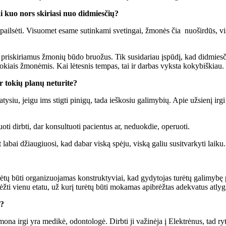
 kuo nors skiriasi nuo didmiesčių?
e pailsėti. Visuomet esame sutinkami svetingai, žmonės čia nuoširdūs, v
priskiriamus žmonių būdo bruožus. Tik susidariau įspūdį, kad didmiesčių
kiais žmonėmis. Kai lėtesnis tempas, tai ir darbas vyksta kokybiškiau.
r tokių planų neturite?
ysiu, jeigu ims stigti pinigų, tada ieškosiu galimybių. Apie užsienį irgi
ti dirbti, dar konsultuoti pacientus ar, neduokdie, operuoti.
t labai džiaugiuosi, kad dabar viską spėju, viską galiu susitvarkyti laiku.
tų būti organizuojamas konstruktyviai, kad gydytojas turėtų galimybę paka
rėžti vienu etatu, už kurį turėtų būti mokamas apibrėžtas adekvatus atly
ų?
a irgi yra medikė, odontologė. Dirbti ji važinėja į Elektrėnus, tad ryt