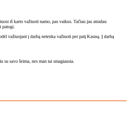
iuosi iš karto važiuoti namo, pas vaikus. Tačiau jau atradau
i patogi.
odėl važiuojant į darbą netenka važiuoti per patį Kauną. Į darbą
džiu su savo šeima, nes man tai smagiausia.