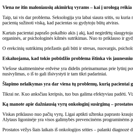
Viena ne itin maloniausių akimirkų vyrams – kai į urologą reikia k
Taip, tai vis dar problema. Seksologija yra labai siaura sritis, su kur
pacientą sužinoti viską, kad pacientas su gydytoju būtų atviras.
Kartais pacientai paprašo pokalbio akis į akį, kad negirdėtų slaugytoja.
organinės, ar psichologinės kilmės sutrikimas. Nuo to priklauso ir gy
O erekcinių sutrikimų priežastis gali būti ir stresas, nuovargis, psich
Eskaluojama, kad tokio pobūdžio problema ištinka vis jaunesniu
Viešose skaitmeninėse erdvėse yra didelis prieinamumas prie lytinį pot
nusivylimas, o iš to gali išsivystyti ir tam tikri padariniai.
Šlapimo nelaikymas yra dar viena tų problemų, kurią pacientai ge
Tikrai ne. Kuo anksčiau kreipsis, tuo bus galima efektyviau padėti. V
Ką manote apie dažniausią vyrų onkologinį susirgimą – prostatos
Viskas priklauso nuo pačių vyrų. Ligai aptikti užtenka paprasto kraujo
Alytaus ligoninėje yra visos galimybės prevencinėms programinėms pati
Prostatos vėžys šiais laikais iš onkologijos srities – palanki diagnoz