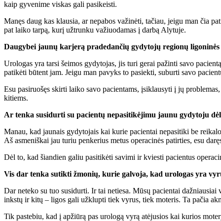
kaip gyvenime viskas gali pasikeisti.
Manęs daug kas klausia, ar nepabos važinėti, tačiau, jeigu man čia pat
pat laiko tarpą, kurį užtrunku važiuodamas į darbą Alytuje.
Daugybei jaunų karjerą pradedančių gydytojų regionų ligoninės bū
Urologas yra tarsi šeimos gydytojas, jis turi gerai pažinti savo pacient
patikėti būtent jam. Jeigu man pavyks to pasiekti, suburti savo pacientų 
Esu pasiruošęs skirti laiko savo pacientams, įsiklausyti į jų problemas,
kitiems.
Ar tenka susidurti su pacientų nepasitikėjimu jaunu gydytoju dėl 
Manau, kad jaunais gydytojais kai kurie pacientai nepasitiki be reikalo.
Aš asmeniškai jau turiu penkerius metus operacinės patirties, esu darę
Dėl to, kad šiandien galiu pasitikėti savimi ir kviesti pacientus op
Vis dar tenka sutikti žmonių, kurie galvoja, kad urologas yra vy
Dar neteko su tuo susidurti. Ir tai netiesa. Mūsų pacientai dažniausiai
inkstų ir kitų – ligos gali užklupti tiek vyrus, tiek moteris. Ta pačia 
Tik pastebiu, kad į apžiūrą pas urologą vyrą atėjusios kai kurios moterys