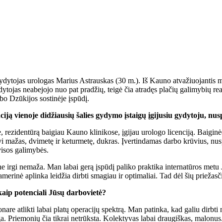
ydytojas urologas Marius Astrauskas (30 m.). Iš Kauno atvažiuojantis med
dytojas neabejojo nuo pat pradžių, teigė čia atradęs plačių galimybių real
rbo Dzūkijos sostinėje įspūdį.
iją vienoje didžiausių šalies gydymo įstaigų įgijusiu gydytoju, nu
 rezidentūrą baigiau Kauno klinikose, įgijau urologo licenciją. Baigin
vi mažas, dvimetę ir keturmetę, dukras. Įvertindamas darbo krūvius, nuspr
visos galimybės.
e irgi nemaža. Man labai gerą įspūdį paliko praktika internatūros metu
rinė aplinka leidžia dirbti smagiau ir optimaliai. Tad dėl šių priežasči
kaip potenciali Jūsų darbovietė?
onare atlikti labai platų operacijų spektrą. Man patinka, kad galiu dirbti n
a. Priemonių čia tikrai netrūksta. Kolektyvas labai draugiškas, malonus