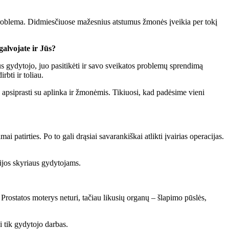
a problema. Didmiesčiuose mažesnius atstumus žmonės įveikia per tokį
alvojate ir Jūs?
taus gydytojo, juo pasitikėti ir savo sveikatos problemų sprendimą
rbti ir toliau.
ko apsiprasti su aplinka ir žmonėmis. Tikiuosi, kad padėsime vieni
patirties. Po to gali drąsiai savarankiškai atlikti įvairias operacijas.
ijos skyriaus gydytojams.
 Prostatos moterys neturi, tačiau likusių organų – šlapimo pūslės,
ai tik gydytojo darbas.