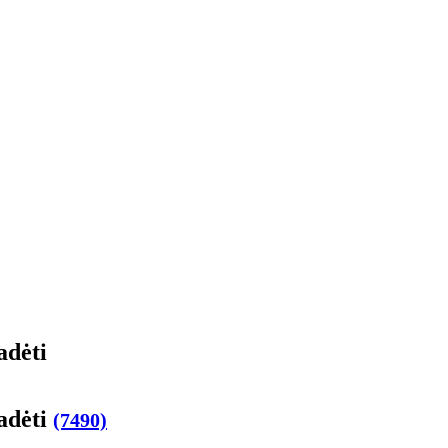
adėti
padėti
(7490)