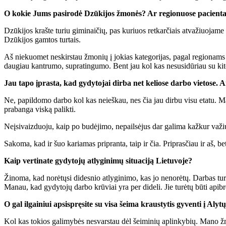
O kokie Jums pasirodė Dzūkijos žmonės? Ar regionuose pacientai
Dzūkijos krašte turiu giminaičių, pas kuriuos retkarčiais atvažiuojam
Dzūkijos gamtos turtais.
Aš niekuomet neskirstau žmonių į jokias kategorijas, pagal regionams 
daugiau kantrumo, supratingumo. Bent jau kol kas nesusidūriau su kito
Jau tapo įprasta, kad gydytojai dirba net keliose darbo vietose. A
Ne, papildomo darbo kol kas neieškau, nes čia jau dirbu visu etatu. Mat
prabanga viską palikti.
Neįsivaizduoju, kaip po budėjimo, nepailsėjus dar galima kažkur važiuo
Sakoma, kad ir šuo kariamas pripranta, taip ir čia. Priprasčiau ir aš, be
Kaip vertinate gydytojų atlyginimų situaciją Lietuvoje?
Žinoma, kad norėtųsi didesnio atlyginimo, kas jo nenorėtų. Darbas turė
Manau, kad gydytojų darbo krūviai yra per dideli. Jie turėtų būti apib
O gal ilgainiui apsispręsite su visa šeima kraustytis gyventi į Alyt
Kol kas tokios galimybės nesvarstau dėl šeiminių aplinkybių. Mano žmon