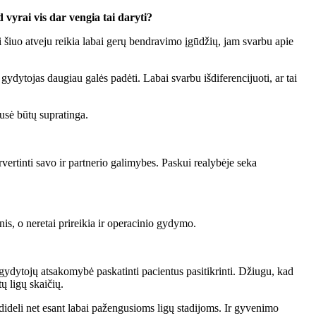
 vyrai vis dar vengia tai daryti?
ui šiuo atveju reikia labai gerų bendravimo įgūdžių, jam svarbu apie
 gydytojas daugiau galės padėti. Labai svarbu išdiferencijuoti, ar tai
pusė būtų supratinga.
vertinti savo ir partnerio galimybes. Paskui realybėje seka
is, o neretai prireikia ir operacinio gydymo.
 gydytojų atsakomybė paskatinti pacientus pasitikrinti. Džiugu, kad
ų ligų skaičių.
 dideli net esant labai pažengusioms ligų stadijoms. Ir gyvenimo