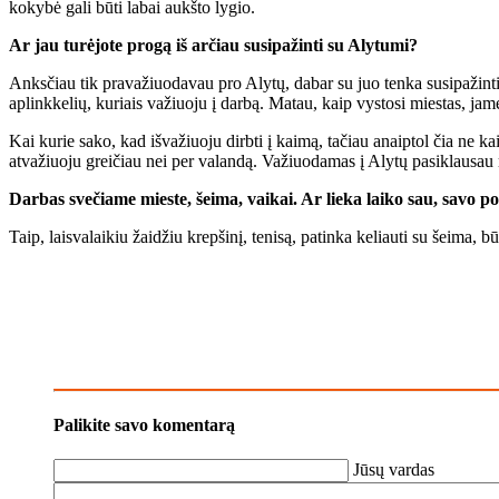
kokybė gali būti labai aukšto lygio.
Ar jau turėjote progą iš arčiau susipažinti su Alytumi?
Anksčiau tik pravažiuodavau pro Alytų, dabar su juo tenka susipažinti 
aplinkkelių, kuriais važiuoju į darbą. Matau, kaip vystosi miestas, j
Kai kurie sako, kad išvažiuoju dirbti į kaimą, tačiau anaiptol čia ne 
atvažiuoju greičiau nei per valandą. Važiuodamas į Alytų pasiklausau ra
Darbas svečiame mieste, šeima, vaikai. Ar lieka laiko sau, savo 
Taip, laisvalaikiu žaidžiu krepšinį, tenisą, patinka keliauti su šeima, b
Palikite savo komentarą
Jūsų vardas