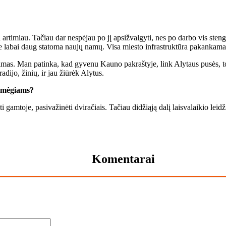
artimiau. Tačiau dar nespėjau po jį apsižvalgyti, nes po darbo vis steng
ame labai daug statoma naujų namų. Visa miesto infrastruktūra pakankama
kaimas. Man patinka, kad gyvenu Kauno pakraštyje, link Alytaus pusės, t
dijo, žinių, ir jau žiūrėk Alytus.
pomėgiams?
ūti gamtoje, pasivažinėti dviračiais. Tačiau didžiąją dalį laisvalaikio lei
Komentarai