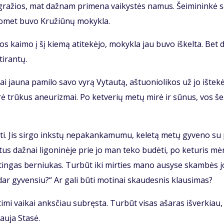
 gra­žios, mat daž­nam pri­me­na vai­kys­tės na­mus. Šei­mi­nin­kė s
o­met bu­vo Kru­žiū­nų mo­kyk­la.
os kai­mo į šį kie­mą ati­te­kė­jo, mo­kyk­la jau bu­vo iš­kel­ta. Bet d
i­ran­tų.
 jau­na pa­mi­lo sa­vo vy­rą Vy­tau­tą, aš­tuo­nio­li­kos už jo iš­te­kė
­rė trū­kus aneu­riz­mai. Po ket­ve­rių me­tų mi­rė ir sū­nus, vos še
ti. Jis sir­go inks­tų ne­pa­kan­ka­mu­mu, ke­le­tą me­tų gy­ve­no su
­tus daž­nai li­go­ni­nė­je prie jo man te­ko bu­dė­ti, po ke­tu­ris mė
tin­gas ber­niu­kas. Tur­būt iki mir­ties ma­no au­sy­se skam­bės j
ar gy­ven­siu?“ Ar ga­li bū­ti mo­ti­nai skau­des­nis klau­si­mas?
ti­mi vai­kai anks­čiau su­bręs­ta. Tur­būt vi­sas aša­ras iš­ver­kiau,
au­ja Sta­sė.