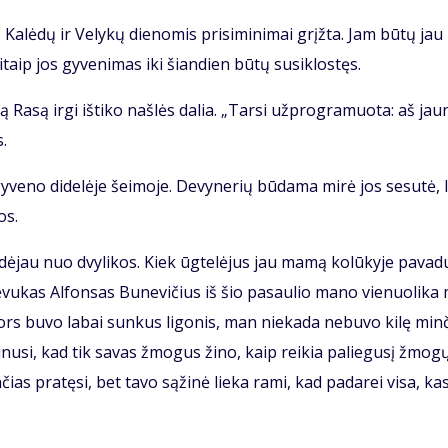
 Ka­lė­dų ir Ve­ly­kų die­no­mis pri­si­mi­ni­mai grįž­ta. Jam bū­tų jau
taip jos gy­ve­ni­mas iki šian­dien bū­tų su­si­klos­tęs.
 Ra­są ir­gi iš­ti­ko naš­lės da­lia. „Tar­si už­prog­ra­muo­ta: aš jau­
s.
y­ve­no di­de­lė­je šei­mo­je. De­vy­ne­rių bū­da­ma mi­rė jos se­su­tė, l
os.
a­dė­jau nuo dvy­li­kos. Kiek ūg­te­lė­jus jau ma­mą ko­lū­ky­je pa­va­
 Tė­vu­kas Al­fon­sas Bu­ne­vi­čius iš šio pa­sau­lio ma­no vie­nuo­li­ka
ors bu­vo la­bai sun­kus li­go­nis, man nie­ka­da ne­bu­vo ki­lę min­
­ki­nu­si, kad tik sa­vas žmo­gus ži­no, kaip rei­kia pa­lie­gu­sį žmo­g
n­čias pra­tę­si, bet ta­vo są­ži­nė lie­ka ra­mi, kad pa­da­rei vi­sa, ka