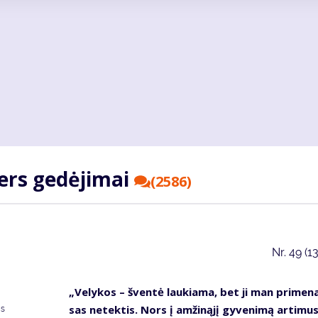
ters ge­dė­ji­mai
(2586)
Nr.
49 (1
„Ve­ly­kos – šven­tė lau­kia­ma, bet ji man pri­me­na
sas ne­tek­tis. Nors į am­ži­ną­jį gy­ve­ni­mą ar­ti­mu
as