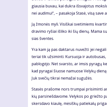
giau­sia bu­vau, kai duk­ra iš­sva­jo­tus moks­l
nei au­di­mui“, – pa­sa­ko­ja Sta­sė, vi­są sa­ve at
Ją žmo­nės my­li. Vi­siš­kai sve­ti­miems kvar­t
dra­vi­mo ry­šiai iš­li­ko iki šių die­nų. Ma­ma 
sias šven­tes.
Yra kam ją pas dak­ta­rus nu­vež­ti: jei ne­ga­l
te­riai tik už­si­min­ti. Kur­suo­ja ir au­to­bu­sa
pa­blo­gė­jo. Net svars­to, ar im­sis py­ra­gų ke­
kad py­ra­gai šiuo­se na­muo­se Ve­ly­kų die­ną
Juk sve­čių tik­rai ne­ma­žai su­gu­žės.
Sta­sės pra­šo­me nors trum­pai pri­si­min­ti an
kių par­si­neš­da­vo­me. Ve­ly­kos po griež­to p
skers­da­vo kiau­lę, mė­siš­kų pa­tie­ka­lų pri­ga­