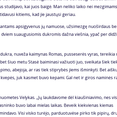
us stu­di­ja­vo, kai juos bai­gė. Man ne­li­ko lai­ko nei mez­gi­mams
i­da­vu­si ki­tiems, kad jie jaus­tų­si ge­riau.
i­ran­tams ap­si­gy­ve­nus jų na­muo­se, už­si­mez­gę nuo­šir­daus b
su dviem su­au­gu­sio­mis duk­ro­mis daž­na vieš­nia, ypač per di­dži
i duk­ra, nu­ve­ža kai­my­nas Ro­mas, pus­se­se­rės vy­ras, te­rei­ki
s, bet šiuo me­tu Sta­sė bai­mi­na­si va­žiuo­ti juo, svei­ka­ta šiek tie
pi­mo, abe­jo­ja, ar ras tiek stip­ry­bės jiems iš­min­ky­ti. Bet aiš­k
 kve­pės, juk kas­met bu­vo ke­pa­mi. Gal net ir gi­ros na­mi­nės ra
uo­me­tes Ve­ly­kas. „Jų lauk­da­vo­me dėl kiau­ši­nia­vi­mo, nes vi­
as­nin­ko bu­vo la­bai mie­las lai­kas. Be­veik kiek­vie­nas kie­mas
min­da­vo. Vi­si vis­ko tu­rė­jo, par­duo­tu­vė­se pir­ko tik pi­pi­rų, dr