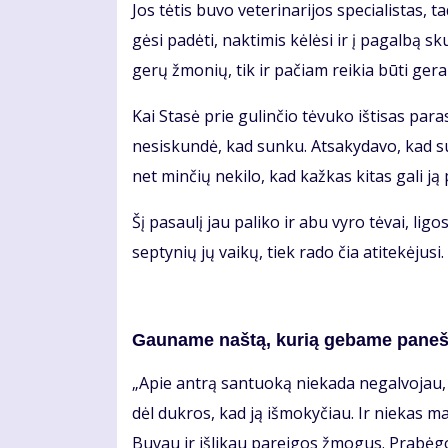
Jos tė­tis bu­vo ve­te­ri­na­ri­jos spe­cia­lis­ta
gė­si pa­dė­ti, nak­ti­mis kė­lė­si ir į pa­gal­bą 
ge­rų žmo­nių, tik ir pa­čiam rei­kia bū­ti ge­ram
Kai Sta­sė prie gu­lin­čio tė­vu­ko iš­ti­sas pa
ne­si­skun­dė, kad sun­ku. At­sa­ky­da­vo, kad su
net min­čių ne­ki­lo, kad kaž­kas ki­tas ga­li ją p
Šį pa­sau­lį jau pa­li­ko ir abu vy­ro tė­vai, li­gos
sep­ty­nių jų vai­kų, tiek ra­do čia ati­te­kė­ju­s
Gau­na­me naš­tą, ku­rią ge­ba­me pa­neš­
„Apie an­trą san­tuo­ką nie­ka­da ne­gal­vo­jau, 
dėl duk­ros, kad ją iš­mo­ky­čiau. Ir nie­kas man
Bu­vau ir iš­li­kau pa­rei­gos žmo­gus. Pra­bė