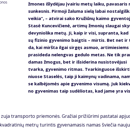
donos
žmo­nes iš­ly­dė­jau įvai­riu me­tų lai­ku, pa­va­sa­ri
sun­kes­nis. Pir­mo­ji ža­lu­ma sie­lą la­bai nos­tal­giš­k
vei­kia“, – at­vi­rai sa­ko Kru­žiū­nų kai­mo gy­ven­to­
Sta­sė Kun­ce­vi­čie­nė, ar­ti­mų žmo­nių slau­gai sky­
de­vy­nio­li­ka me­tų. Ji, kaip ir vi­si, su­pran­ta, ka
sų fi­zi­nio gy­ve­ni­mo baig­tis – mir­tis. Bet net ir 
da, kai mirš­ta il­gai sir­gęs as­muo, ar­ti­mie­siems
pra­si­de­da ne­leng­vas ge­du­lo me­tas. Ne tik pra
da­mas žmo­gus, bet ir iš­si­de­ri­na nu­si­sto­vė­ju­si
tvar­ka, gy­ve­ni­mo rit­mas. Tvar­kin­guo­se iš­skir­t
niuo­se Sta­se­lės, taip ji kai­my­nų va­di­na­ma, na
se kal­bė­jo­mės apie gy­ve­ni­mo vi­su­mą. Juk kiek­
no gy­ve­ni­mas taip su­dė­lio­tas, kad ja­me yra vis
 zu­ja trans­por­to prie­mo­nės. Gra­žiai pri­žiū­ri­mi pa­sta­tai ap­juo
vad­ra­ti­nių met­rų tu­rin­tis gy­ve­na­ma­sis na­mas švie­čia nau­ju