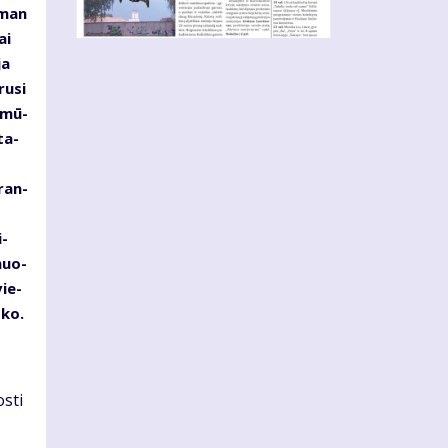
s man
ai
ja
ru­si
d mū­
ta­
­ran­
i­
­muo­
vie­
­ko.
s­ti