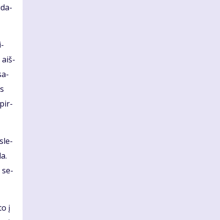
ū­da­
i­
 aiš­
sa­
es
 pir­
­le­
da.
i se­
to į