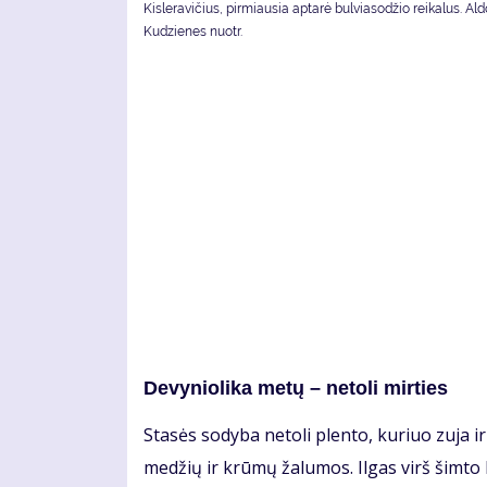
Kisleravičius, pirmiausia aptarė bulviasodžio reikalus. Al
Kudzienes nuotr.
De­vy­nio­li­ka me­tų – ne­to­li mir­ties
Sta­sės so­dy­ba ne­to­li plen­to, ku­riuo zu­ja ir
me­džių ir krū­mų ža­lu­mos. Il­gas virš šim­to k