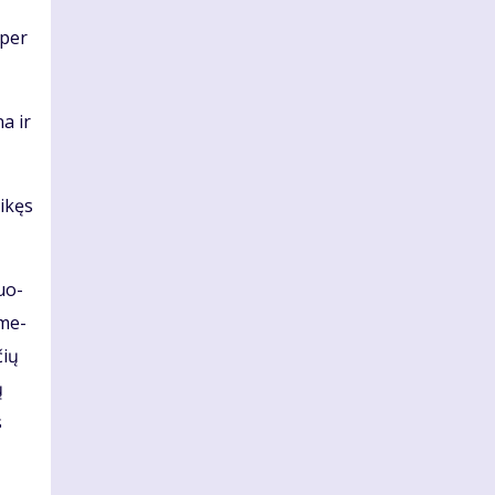
 per
na ir
i­kęs
duo­
 me­
čių
ų
s