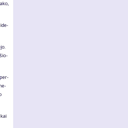
a­ko,
i­de­
­jo.
­šio­
 per­
­ne­
o
 kai