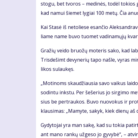
sto­gu, bet tvo­ros – me­di­nės, to­dėl to­kios
kad na­mui šie­met ly­giai 100 me­tų. Čia anu
Kai Sta­sė iš ne­to­lie­se esan­čio Alek­san­dra­v
lia­me na­me bu­vo tuo­met va­di­na­mų­jų kvar­t
Gra­žių vei­do bruo­žų mo­te­ris sa­ko, kad la­bai
Tris­de­šimt de­vy­ne­rių ta­po naš­le, vy­ras mi
li­kos su­lau­kęs.
„Mo­ti­noms skau­džiau­sia sa­vo vai­kus lai­do­
so­din­tu inks­tu. Per še­še­rius jo sir­gi­mo me
sius be per­trau­kos. Bu­vo nuo­vo­kus ir pro­
klau­si­mas: „Ma­my­te, sa­kyk, kiek die­nų aš d
Gy­dy­to­jai yra man sa­kę, kad su to­kia pa­tir­
ant ma­no ran­kų už­ge­so jo gy­vy­bė“, – at­vi­r