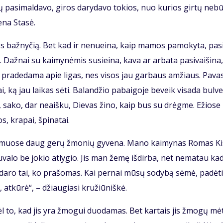
­vų pa­si­mal­da­vo, gi­ros da­ry­da­vo to­kios, nuo ku­rios gir­tų ne­b
e­na Sta­sė.
ios baž­ny­čią. Bet kad ir ne­nu­ei­na, kaip ma­mos pa­mo­ky­ta, pa­s
až­nai su kai­my­nė­mis su­si­ei­na, ka­va ar ar­ba­ta pa­si­vai­ši­na,
a pra­de­da­ma apie li­gas, nes vi­sos jau gar­baus am­žiaus. Pa­va­
i, ką jau lai­kas sė­ti. Ba­lan­džio pa­bai­go­je be­veik vi­sa­da bul­v
et, sa­ko, dar ne­aiš­ku, Die­vas ži­no, kaip bus su drėg­me. Ežio­se
s, kra­pai, špi­na­tai.
kai­muo­se daug ge­rų žmo­nių gy­ve­na. Ma­no kai­my­nas Ro­mas Kis
­va­lo be jo­kio at­ly­gio. Jis man že­mę iš­dir­ba, net ne­ma­tau ka­
­da­ro tai, ko pra­šo­mas. Kai per­nai mū­sų so­dy­bą sė­mė, pa­dė­t
 at­kū­rė“, – džiau­gia­si kru­žiū­niš­kė.
l to, kad jis yra žmo­gui duo­da­mas. Bet kar­tais jis žmo­gų mė­