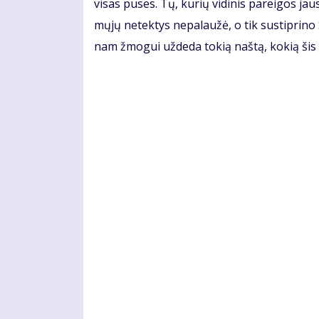
vi­sas pu­ses. Tų, ku­rių vi­di­nis pa­rei­gos jau
mų­jų ne­tek­tys ne­pa­lau­žė, o tik su­stip­ri­no
nam žmo­gui už­de­da to­kią naš­tą, ko­kią šis 