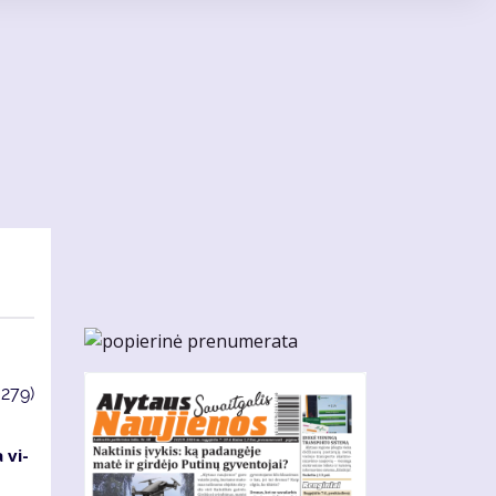
3279)
 vi­
s