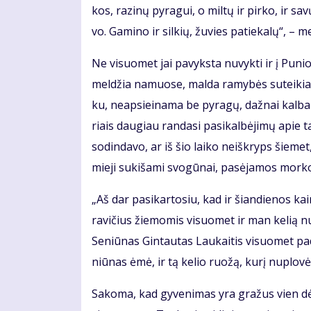
kos, ra­zi­nų py­ra­gui, o mil­tų ir pir­ko, ir sa
vo. Ga­mi­no ir sil­kių, žu­vies pa­tie­ka­lų“, – m
Ne vi­suo­met jai pa­vyks­ta nu­vyk­ti ir į Pu­n
mel­džia na­muo­se, mal­da ra­my­bės su­tei­kia. D
ku, neap­si­ei­na­ma be py­ra­gų, daž­nai kal­b
riais dau­giau ran­da­si pa­si­kal­bė­ji­mų apie ta
so­din­da­vo, ar iš šio lai­ko ne­iš­kryps šie­m
mie­ji su­ki­ša­mi svo­gū­nai, pa­sė­ja­mos mor­ko
„Aš dar pa­si­kar­to­siu, kad ir šian­die­nos 
ra­vi­čius žie­mo­mis vi­suo­met ir man ke­lią nu
Se­niū­nas Gin­tau­tas Lau­kai­tis vi­suo­met pa
niū­nas ėmė, ir tą ke­lio ruo­žą, ku­rį nu­plo­vė,
Sa­ko­ma, kad gy­ve­ni­mas yra gra­žus vien dė