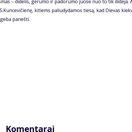
s­mas – di­de­lis, ge­ru­mo ir pa­do­ru­mo juo­se nuo to tik di­dė­ja. A
 S.Kun­ce­vi­čie­nę, ki­tiems pa­liu­dy­da­mos tie­są, kad Die­vas kiek­
ge­ba pa­neš­ti.
Komentarai