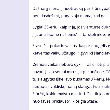
Daž­nai jį me­na, į nuo­trau­ką pa­si­žiū­ri, ypač
pen­kias­de­šimt, pa­gal­vo­ja ma­ma, kad gal ki­
Ly­giai 39-erių, kaip ir ją, jos vien­tur­tę duk­rą
ji jau­na li­ko­me naš­lė­mis“, – tars­te­li mo­te­ri
Sta­se­lė – po­ka­rio vai­kas, kaip ir dau­ge­lis g
ket­ver­tas vai­kų už­au­go ir gy­vi iki šian­die­n
„Se­niau vai­kai ne­bu­vo dy­ki, ir aš dirb­ti pr
da­vau. Ji jau se­niai mi­ru­si, ir­gi kan­čio­se.
tų slau­gy­tas iš­ke­lia­vo bū­da­mas 97-erių. N
ati­duo­ti jį val­diš­kų na­mų slau­gai. Esu įsi­ti
žiū­rė­ti, ko­kiu mais­tu mai­tin­ti. Gal tik jo ka
nuo ta­vęs pri­klau­so“, – tei­gia Sta­sė.