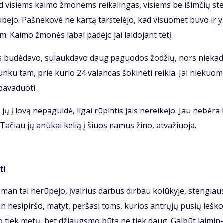
s, tad vi­siems kai­mo žmo­nėms rei­ka­lin­gas, vi­siems be iš­im­čių st
sku­bė­jo. Pa­šne­ko­vė ne kar­tą tars­te­lė­jo, kad vi­suo­met bu­vo ir 
. Kai­mo žmo­nės la­bai pa­dė­jo jai lai­do­jant tė­tį.
­ras bu­dė­da­vo, su­lauk­da­vo daug pa­guo­dos žo­džių, nors nie­ka­
n­ku tam, prie ku­rio 24 va­lan­das šo­ki­nė­ti rei­kia. Jai nie­kuo­
a­va­duo­ti.
 jų į lo­vą ne­pa­gul­dė, il­gai rū­pin­tis jais ne­rei­kė­jo. Jau ne­bė­ra 
i. Ta­čiau jų anū­kai ke­lią į šiuos na­mus ži­no, at­va­žiuo­ja.
ti
man tai ne­rū­pė­jo, įvai­rius dar­bus dir­bau ko­lū­ky­je, sten­giau­
 ne­si­pir­šo, ma­tyt, per­ša­si toms, ku­rios ant­rų­jų pu­sių ieš­ko
­go tiek me­tų, bet džiaugs­mo bū­ta ne tiek daug. Gal­būt lai­min­