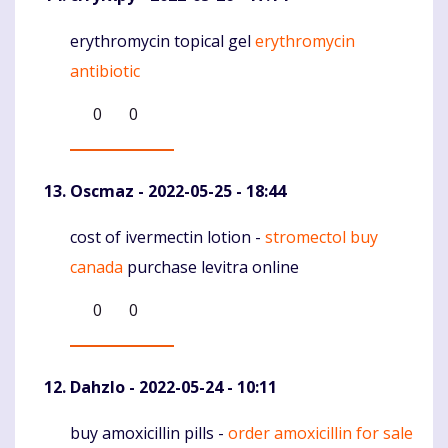
erythromycin topical gel
erythromycin
Komentaras
antibiotic
0
0
Oscmaz
- 2022-05-25 - 18:44
cost of ivermectin lotion -
stromectol buy
Komentaras
canada
purchase levitra online
0
0
Dahzlo
- 2022-05-24 - 10:11
buy amoxicillin pills -
order amoxicillin for sale
Komentaras