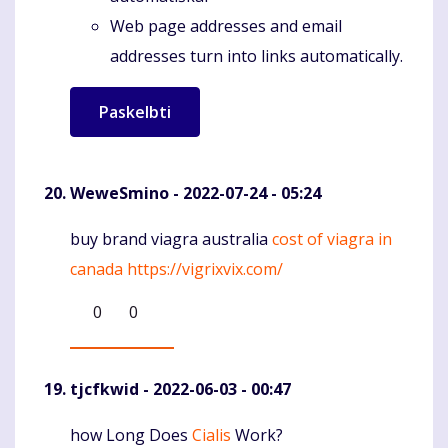
Web page addresses and email
addresses turn into links automatically.
WeweSmino
- 2022-07-24 - 05:24
buy brand viagra australia
cost of viagra in
Komentaras
canada
https://vigrixvix.com/
0
0
tjcfkwid
- 2022-06-03 - 00:47
how Long Does
Cialis
Work?
Komentaras