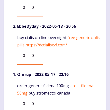
0
0
EbbeDyday
- 2022-05-18 - 20:56
buy cialis on line overnight
free generic cialis
Komentaras
pills
https://dccialisxvf.com/
0
0
Ohrrup
- 2022-05-17 - 22:16
order generic fildena 100mg -
cost fildena
Komentaras
50mg
buy stromectol canada
0
0