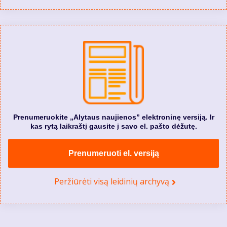
Prenumeruokite „Alytaus naujienos” elektroninę versiją. Ir
kas rytą laikraštį gausite į savo el. pašto dėžutę.
Prenumeruoti el. versiją
Peržiūrėti visą leidinių archyvą