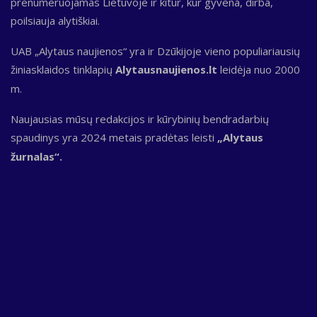
prenumeruojamas Lietuvoje ir kitur, kur gyvena, dirba,
poilsiauja alytiškiai.
UAB „Alytaus naujienos“ yra ir Dzūkijoje vieno populiariausių
žiniasklaidos tinklapių
Alytausnaujienos.lt
leidėja nuo 2000
m.
Naujausias mūsų redakcijos ir kūrybinių bendradarbių
spaudinys yra 2024 metais pradėtas leisti
„Alytaus
žurnalas“.