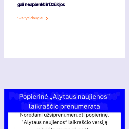
gali neaplenkti ir Dzūkijos
Skaityti daugiau