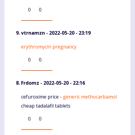
0
0
vtrnamzn
- 2022-05-20 - 23:19
erythromycin pregnancy
Komentaras
0
0
Frdomz
- 2022-05-20 - 22:16
cefuroxime price -
generic methocarbamol
Komentaras
cheap tadalafil tablets
0
0