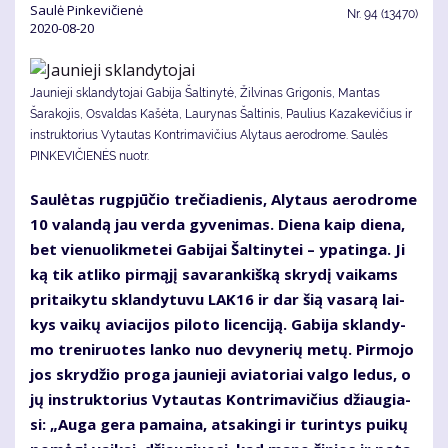
Saulė Pinkevičienė
Nr.
94 (13470)
2020-08-20
Jaunieji sklandytojai Gabija Šaltinytė, Žilvinas Grigonis, Mantas
Šarakojis, Osvaldas Kašėta, Laurynas Šaltinis, Paulius Kazakevičius ir
instruktorius Vytautas Kontrimavičius Alytaus aerodrome. Saulės
PINKEVIČIENĖS nuotr.
Sau­lė­tas rug­pjū­čio tre­čia­die­nis, Aly­taus ae­ro­dro­me
10 va­lan­dą jau ver­da gy­ve­ni­mas. Die­na kaip die­na,
bet vie­nuo­lik­me­tei Ga­bi­jai Šal­ti­ny­tei – ypa­tin­ga. Ji
ką tik at­li­ko pir­mą­jį sa­va­ran­kiš­ką skry­dį vai­kams
pri­tai­ky­tu sklan­dy­tu­vu LAK16 ir dar šią va­sa­rą lai­
kys vai­kų avia­ci­jos pi­lo­to li­cen­ci­ją. Ga­bi­ja sklan­dy­
mo tre­ni­ruo­tes lan­ko nuo de­vy­ne­rių me­tų. Pir­mo­jo
jos skry­džio pro­ga jau­nie­ji avia­to­riai val­go le­dus, o
jų in­struk­to­rius Vy­tau­tas Kon­tri­ma­vi­čius džiau­gia­
si: „Au­ga ge­ra pa­mai­na, at­sa­kin­gi ir tu­rin­tys pui­kų