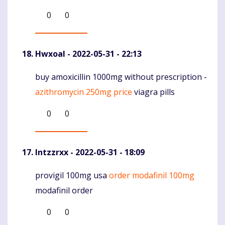
0
0
Hwxoal
- 2022-05-31 - 22:13
buy amoxicillin 1000mg without prescription -
Komentaras
azithromycin 250mg price
viagra pills
0
0
lntzzrxx
- 2022-05-31 - 18:09
provigil 100mg usa
order modafinil 100mg
Komentaras
modafinil order
0
0