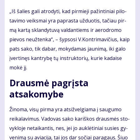
„Iš ša­lies ga­li at­ro­dy­ti, kad pir­mie­ji pa­žin­ti­niai pi­lo­
ta­vi­mo veiks­mai yra pa­pras­ta už­duo­tis, ta­čiau pir­
mą kar­tą sklan­dy­tu­vą val­dan­tiems ir ae­ro­dro­mo
pie­vos ne­už­ten­ka“, – šyp­so­si V.Kon­tri­ma­vi­čius, kaip
pats sa­ko, tik da­bar, mo­ky­da­mas jau­ni­mą, iki ga­lo
įver­ti­nęs kan­try­bę tų in­struk­to­rių, ku­rie ka­dai­se
mo­kė jį.
Drausmė pagrįsta
atsakomybe
Ži­no­ma, vi­sų pir­ma yra at­si­žvel­gia­ma į sau­gu­mo
rei­ka­la­vi­mus. Va­do­vas sa­ko ka­riš­kos draus­mės sto­
vyk­lo­je ne­tai­kan­tis, nes, jei jo auk­lė­ti­niai su­si­es gy­
ve­ni­mą su avia­ci­ja, tai jos dar so­čiai pa­ra­gaus. Šiuo