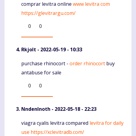
comprar levitra online
www levitra com
Komentaras
https://glevitrargu.com/
0
0
Rkjolt
- 2022-05-19 - 10:33
purchase rhinocort -
order rhinocort
buy
Komentaras
antabuse for sale
0
0
NndenInoth
- 2022-05-18 - 22:23
viagra cyalis levitra compared
levitra for daily
Komentaras
use
https://xclevitradb.com/