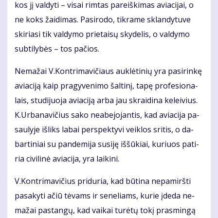
kos jį val­dy­ti – vi­sai rim­tas pa­reiš­ki­mas avia­ci­jai, o
ne koks žai­di­mas. Pa­si­ro­do, tik­ra­me sklan­dy­tu­ve
ski­ria­si tik val­dy­mo prie­tai­sų sky­de­lis, o val­dy­mo
sub­ti­ly­bės – tos pa­čios.
Ne­ma­žai V.Kon­tri­ma­vi­čiaus auk­lė­ti­nių yra pa­si­rin­kę
avia­ci­ją kaip pra­gy­ve­ni­mo šal­ti­nį, ta­pę pro­fe­sio­na­
lais, stu­di­juo­ja avia­ci­ją ar­ba jau skrai­di­na ke­lei­vius.
K.Ur­ba­na­vi­čius sa­ko ne­abe­jo­jan­tis, kad avia­ci­ja pa­
sau­ly­je iš­liks la­bai per­spek­ty­vi veik­los sri­tis, o da­
bar­ti­niai su pan­de­mi­ja su­si­ję iš­šū­kiai, ku­riuos pa­ti­
ria ci­vi­li­nė avia­ci­ja, yra lai­ki­ni.
V.Kon­tri­ma­vi­čius pri­du­ria, kad bū­ti­na ne­pa­mirš­ti
pa­sa­ky­ti ačiū tė­vams ir se­ne­liams, ku­rie įde­da ne­
ma­žai pa­stan­gų, kad vai­kai tu­rė­tų to­kį pras­min­gą