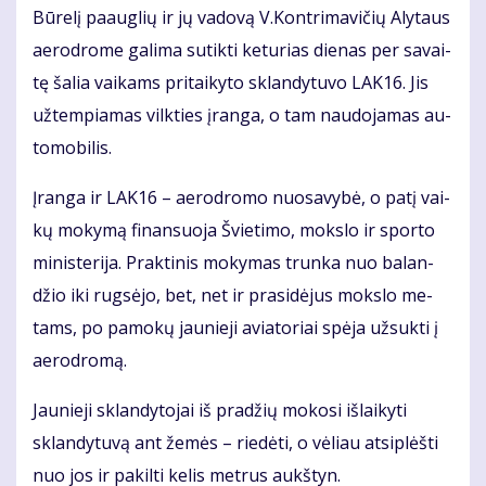
Bū­re­lį pa­aug­lių ir jų va­do­vą V.Kon­tri­ma­vi­čių Aly­taus
ae­ro­dro­me ga­li­ma su­tik­ti ke­tu­rias die­nas per sa­vai­
tę ša­lia vai­kams pri­tai­ky­to sklan­dy­tu­vo LAK16. Jis
už­tem­pia­mas vilk­ties įran­ga, o tam nau­do­ja­mas au­
to­mo­bi­lis.
Įran­ga ir LAK16 – ae­ro­dro­mo nuo­sa­vy­bė, o pa­tį vai­
kų mo­ky­mą fi­nan­suo­ja Švie­ti­mo, moks­lo ir spor­to
mi­nis­te­ri­ja. Prak­ti­nis mo­ky­mas trun­ka nuo ba­lan­
džio iki rug­sė­jo, bet, net ir pra­si­dė­jus moks­lo me­
tams, po pa­mo­kų jau­nie­ji avia­to­riai spė­ja už­suk­ti į
ae­ro­dro­mą.
Jau­nie­ji sklan­dy­to­jai iš pra­džių mo­ko­si iš­lai­ky­ti
sklan­dy­tu­vą ant že­mės – rie­dė­ti, o vė­liau at­si­plėš­ti
nuo jos ir pa­kil­ti ke­lis met­rus aukš­tyn.