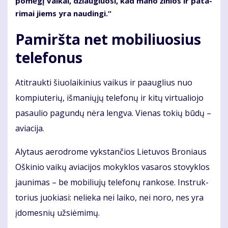
po­mė­gį vai­kai, džiau­giuo­si, kad ma­no ži­nios ir pa­ta­
ri­mai jiems yra nau­din­gi.“
Pamiršta net mobiliuosius
telefonus
Ati­trauk­ti šiuo­lai­ki­nius vai­kus ir pa­aug­lius nuo
kom­piu­te­rių, iš­ma­nių­jų te­le­fo­nų ir ki­tų vir­tu­a­lio­jo
pa­sau­lio pa­gun­dų nė­ra leng­va. Vie­nas to­kių bū­dų –
avia­ci­ja.
Aly­taus ae­ro­dro­me vyks­tan­čios Lie­tu­vos Bro­niaus
Oš­ki­nio vai­kų avia­ci­jos mo­kyk­los va­sa­ros sto­vyk­los
jau­ni­mas – be mo­bi­liu­jų te­le­fo­nų ran­ko­se. In­struk­
to­rius juo­kia­si: ne­lie­ka nei lai­ko, nei no­ro, nes yra
įdo­mes­nių už­si­ė­mi­mų.