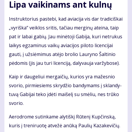
Lipa vaikinams ant kulnų
Instruktorius pa­ste­bi, kad avia­ci­ja vis dar tra­di­ciš­kai
„vy­riš­ka“ veik­los sri­tis, ta­čiau mer­gi­nų at­ei­na, taip
pat ir la­bai ga­bių. Jau mi­nė­to­ji Ga­bi­ja, ku­ri ne­tru­kus
lai­kys eg­za­mi­nus vai­kų avia­ci­jos pi­lo­to li­cen­ci­jai
gau­ti, į už­si­ė­mi­mus at­ėjo bro­lio Lau­ry­no Šal­ti­nio
pė­do­mis (jis jau tu­ri li­cen­ci­ją, da­ly­vau­ja var­žy­bo­se).
Kaip ir dau­ge­liui mer­gai­čių, ku­rios yra ma­žes­nio
svo­rio, pir­mie­siems skry­džio ban­dy­mams į sklan­dy­
tu­vą Ga­bi­jai te­ko įdė­ti mai­še­lį su smė­liu, nes trū­ko
svo­rio.
Ae­ro­dro­me su­tin­ka­me aly­tiš­kį Rū­te­nį Kup­čins­ką,
ku­ris į tre­ni­ruo­tę at­ve­žė anū­ką Pau­lių Ka­za­ke­vi­čių.