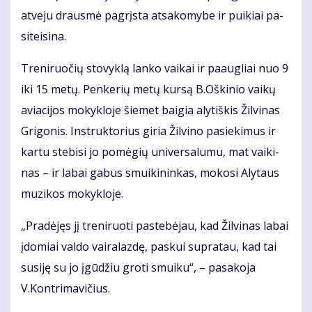
at­ve­ju draus­mė pa­grįs­ta at­sa­ko­my­be ir pui­kiai pa­
si­tei­si­na.
Tre­ni­ruo­čių sto­vyk­lą lan­ko vai­kai ir pa­aug­liai nuo 9
iki 15 me­tų. Pen­ke­rių me­tų kur­są B.Oš­ki­nio vai­kų
avia­ci­jos mo­kyk­lo­je šie­met bai­gia aly­tiš­kis Žil­vi­nas
Gri­go­nis. In­struk­to­rius gi­ria Žil­vi­no pa­sie­ki­mus ir
kar­tu ste­bi­si jo po­mė­gių uni­ver­sa­lu­mu, mat vai­ki­
nas – ir la­bai ga­bus smui­ki­nin­kas, mo­ko­si Aly­taus
mu­zi­kos mo­kyk­lo­je.
„Pra­dė­jęs jį tre­ni­ruo­ti pa­ste­bė­jau, kad Žil­vi­nas la­bai
įdo­miai val­do vai­ra­laz­dę, pas­kui su­pra­tau, kad tai
su­si­ję su jo įgū­džiu gro­ti smui­ku“, – pa­sa­ko­ja
V.Kon­tri­ma­vi­čius.