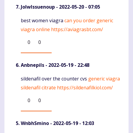
JolwIssuenoup
- 2022-05-20 - 07:05
best women viagra
can you order generic
Komentaras
viagra online
https://aviagrasbt.com/
0
0
Anbnepils
- 2022-05-19 - 22:48
sildenafil over the counter cvs
generic viagra
Komentaras
sildenafil citrate
https://sildenafilkiol.com/
0
0
WnbhSmino
- 2022-05-19 - 12:03