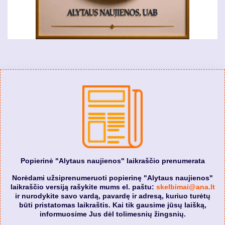
Popierinė "Alytaus naujienos" laikraščio prenumerata
Norėdami užsiprenumeruoti popierinę "Alytaus naujienos"
laikraščio versiją rašykite mums el. paštu:
skelbimai@ana.lt
ir nurodykite savo vardą, pavardę ir adresą, kuriuo turėtų
būti pristatomas laikraštis. Kai tik gausime jūsų laišką,
informuosime Jus dėl tolimesnių žingsnių.