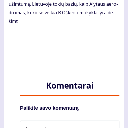
už­im­tu­mą. Lie­tu­vo­je to­kių ba­zių, kaip Aly­taus ae­ro­
dro­mas, ku­rio­se vei­kia B.Oš­ki­nio mo­kyk­la, yra de­
šimt.
Komentarai
Palikite savo komentarą