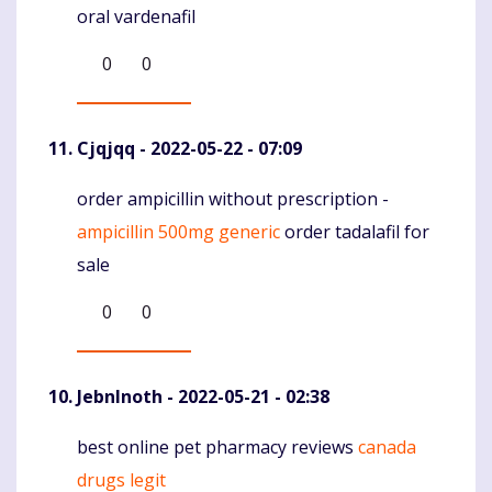
oral vardenafil
0
0
Cjqjqq
- 2022-05-22 - 07:09
order ampicillin without prescription -
Komentaras
ampicillin 500mg generic
order tadalafil for
sale
0
0
JebnInoth
- 2022-05-21 - 02:38
best online pet pharmacy reviews
canada
Komentaras
drugs legit