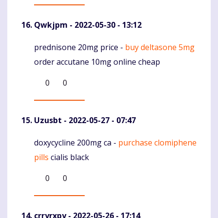
Qwkjpm
- 2022-05-30 - 13:12
prednisone 20mg price -
buy deltasone 5mg
Komentaras
order accutane 10mg online cheap
0
0
Uzusbt
- 2022-05-27 - 07:47
doxycycline 200mg ca -
purchase clomiphene
Komentaras
pills
cialis black
0
0
crryrxpy
- 2022-05-26 - 17:14