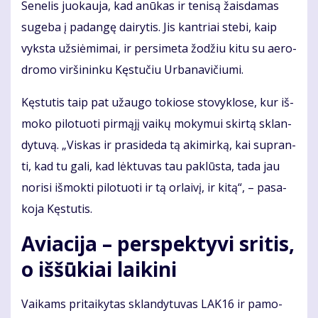
Se­ne­lis juo­kau­ja, kad anū­kas ir te­ni­są žais­da­mas
su­ge­ba į pa­dan­gę dai­ry­tis. Jis kan­triai ste­bi, kaip
vyks­ta už­si­ė­mi­mai, ir per­si­me­ta žo­džiu ki­tu su ae­ro­
dro­mo vir­ši­nin­ku Kęs­tu­čiu Ur­ba­na­vi­čiu­mi.
Kęs­tu­tis taip pat už­au­go to­kio­se sto­vyk­lo­se, kur iš­
mo­ko pi­lo­tuo­ti pir­mą­jį vai­kų mo­ky­mui skir­tą sklan­
dy­tu­vą. „Vis­kas ir pra­si­de­da tą aki­mir­ką, kai su­pran­
ti, kad tu ga­li, kad lėk­tu­vas tau pa­klūs­ta, ta­da jau
no­ri­si iš­mok­ti pi­lo­tuo­ti ir tą or­lai­vį, ir ki­tą“, – pa­sa­
ko­ja Kęs­tu­tis.
Aviacija – perspektyvi sritis,
o iššūkiai laikini
Vai­kams pri­tai­ky­tas sklan­dy­tu­vas LAK16 ir pa­mo­