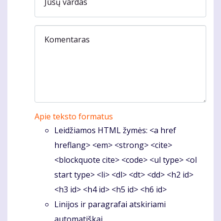
Jūsų vardas
Komentaras
Apie teksto formatus
Leidžiamos HTML žymės: <a href
hreflang> <em> <strong> <cite>
<blockquote cite> <code> <ul type> <ol
start type> <li> <dl> <dt> <dd> <h2 id>
<h3 id> <h4 id> <h5 id> <h6 id>
Linijos ir paragrafai atskiriami
automatiškai