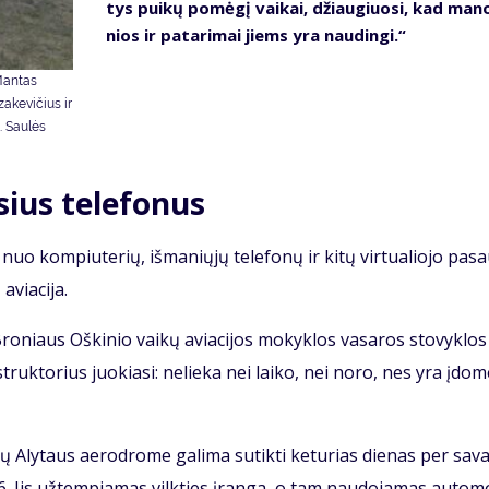
tys pui­kų po­mė­gį vai­kai, džiau­giuo­si, kad ma­no
nios ir pa­ta­ri­mai jiems yra nau­din­gi.“
 Mantas
zakevičius ir
. Saulės
sius telefonus
nuo kom­piu­te­rių, iš­ma­nių­jų te­le­fo­nų ir ki­tų vir­tu­a­lio­jo pa­sa
via­ci­ja.
ro­niaus Oš­ki­nio vai­kų avia­ci­jos mo­kyk­los va­sa­ros sto­vyk­los
­struk­to­rius juo­kia­si: ne­lie­ka nei lai­ko, nei no­ro, nes yra įdo­
čių Aly­taus ae­ro­dro­me ga­li­ma su­tik­ti ke­tu­rias die­nas per sa­va
16. Jis už­tem­pia­mas vilk­ties įran­ga, o tam nau­do­ja­mas au­to­m