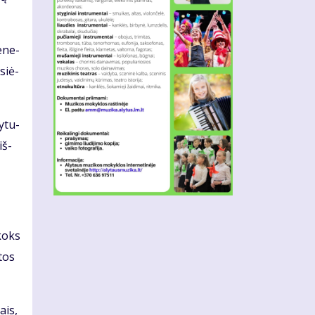
e­ne­
si­ė­
y­tu­
iš­
 koks
 tos
lais,