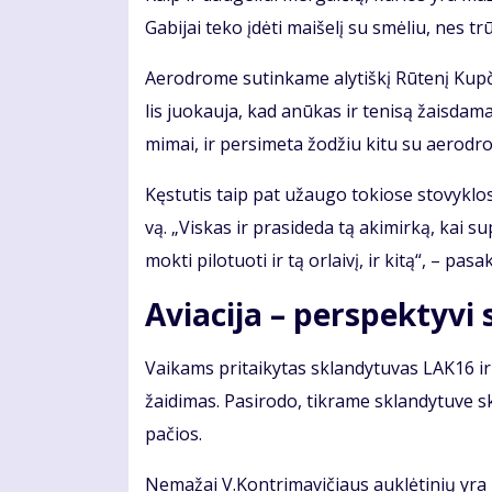
Ga­bi­jai te­ko įdė­ti mai­še­lį su smė­liu, nes tr
Ae­ro­dro­me su­tin­ka­me aly­tiš­kį Rū­te­nį Kup­č
lis juo­kau­ja, kad anū­kas ir te­ni­są žais­da­mas
mi­mai, ir per­si­me­ta žo­džiu ki­tu su ae­ro­dro­
Kęs­tu­tis taip pat už­au­go to­kio­se sto­vyk­lo­
vą. „Vis­kas ir pra­si­de­da tą aki­mir­ką, kai su­
mok­ti pi­lo­tuo­ti ir tą or­lai­vį, ir ki­tą“, – pa­sa­
Aviacija – perspektyvi sr
Vai­kams pri­tai­ky­tas sklan­dy­tu­vas LAK16 ir p
žai­di­mas. Pa­si­ro­do, tik­ra­me sklan­dy­tu­ve sk
pa­čios.
Ne­ma­žai V.Kon­tri­ma­vi­čiaus auk­lė­ti­nių yra pa