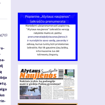
­
3470)
ro­
p
ypa­
­dį
ią
­bi­ja
e­tų.
al­go
čius
rin­