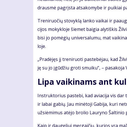
draus­mė pa­grįs­ta at­sa­ko­my­be ir pui­kiai pa­s
Tre­ni­ruo­čių sto­vyk­lą lan­ko vai­kai ir pa­au
ci­jos mo­kyk­lo­je šie­met bai­gia aly­tiš­kis Žil­v
bi­si jo po­mė­gių uni­ver­sa­lu­mu, mat vai­ki­
lo­je.
„Pra­dė­jęs jį tre­ni­ruo­ti pa­ste­bė­jau, kad Žil­
ję su jo įgū­džiu gro­ti smui­ku“, – pa­sa­ko­ja V
Lipa vaikinams ant ku
Instruktorius pa­ste­bi, kad avia­ci­ja vis dar tra
ir la­bai ga­bių. Jau mi­nė­to­ji Ga­bi­ja, ku­ri ne­t
už­si­ė­mi­mus at­ėjo bro­lio Lau­ry­no Šal­ti­nio pė
Kaip ir dau­ge­liui mer­gai­čių, ku­rios yra ma