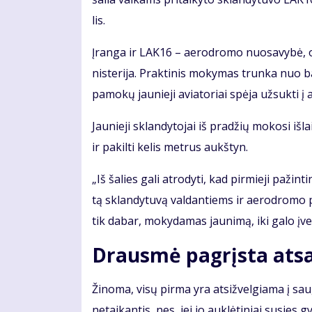
lis.
Įran­ga ir LAK16 – ae­ro­dro­mo nuo­sa­vy­bė, o
nis­te­ri­ja. Prak­ti­nis mo­ky­mas trun­ka nuo 
pa­mo­kų jau­nie­ji avia­to­riai spė­ja už­suk­ti į
Jau­nie­ji sklan­dy­to­jai iš pra­džių mo­ko­si iš­l
ir pa­kil­ti ke­lis met­rus aukš­tyn.
„Iš ša­lies ga­li at­ro­dy­ti, kad pir­mie­ji pa­žin
tą sklan­dy­tu­vą val­dan­tiems ir ae­ro­dro­mo p
tik da­bar, mo­ky­da­mas jau­ni­mą, iki ga­lo įver
Drausmė pagrįsta at
Ži­no­ma, vi­sų pir­ma yra at­si­žvel­gia­ma į sa
ne­tai­kan­tis, nes, jei jo auk­lė­ti­niai su­si­es 