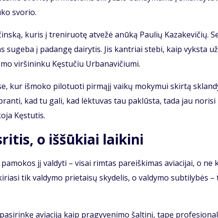
ū­ko svo­rio.
ins­ką, ku­ris į tre­ni­ruo­tę at­ve­žė anū­ką Pau­lių Ka­za­ke­vi­čių. S
 su­ge­ba į pa­dan­gę dai­ry­tis. Jis kan­triai ste­bi, kaip vyks­ta už­
mo vir­ši­nin­ku Kęs­tu­čiu Ur­ba­na­vi­čiu­mi.
se, kur iš­mo­ko pi­lo­tuo­ti pir­mą­jį vai­kų mo­ky­mui skir­tą sklan­d
pran­ti, kad tu ga­li, kad lėk­tu­vas tau pa­klūs­ta, ta­da jau no­ri­si 
ko­ja Kęs­tu­tis.
itis, o iššūkiai laikini
a­mo­kos jį val­dy­ti – vi­sai rim­tas pa­reiš­ki­mas avia­ci­jai, o ne
i­ria­si tik val­dy­mo prie­tai­sų sky­de­lis, o val­dy­mo sub­ti­ly­bės –
­si­rin­kę avia­ci­ją kaip pra­gy­ve­ni­mo šal­ti­nį, ta­pę pro­fe­sio­na­