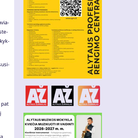
avia­
 ste­
­kyk­
su­si­
p pat
į
vą