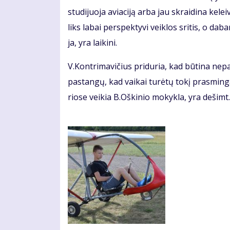
stu­di­juo­ja avia­ci­ją ar­ba jau skrai­di­na ke­lei
liks la­bai per­spek­ty­vi veik­los sri­tis, o da­bar­t
ja, yra lai­ki­ni.
V.Kon­tri­ma­vi­čius pri­du­ria, kad bū­ti­na ne­p
pa­stan­gų, kad vai­kai tu­rė­tų to­kį pras­min­g
rio­se vei­kia B.Oš­ki­nio mo­kyk­la, yra de­šimt.