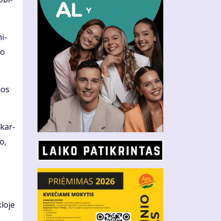
mi­
po
 jos
ą kar­
ko,
lo­je