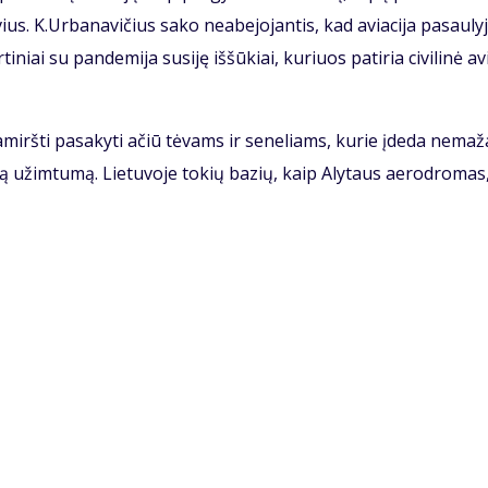
­vius. K.Ur­ba­na­vi­čius sa­ko ne­abe­jo­jan­tis, kad avia­ci­ja pa­sau­ly­
i­niai su pan­de­mi­ja su­si­ję iš­šū­kiai, ku­riuos pa­ti­ria ci­vi­li­nė avi
a­mirš­ti pa­sa­ky­ti ačiū tė­vams ir se­ne­liams, ku­rie įde­da ne­ma­ž
ą už­im­tu­mą. Lie­tu­vo­je to­kių ba­zių, kaip Aly­taus ae­ro­dro­mas