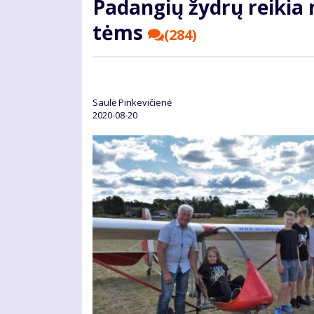
Pa­dan­gių žyd­rų rei­kia
tėms
(284)
Saulė Pinkevičienė
2020-08-20