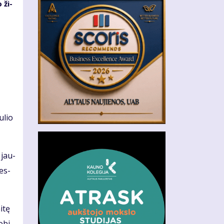
 ži­
u­lio
 jau­
mes­
i­tę
o­bi­