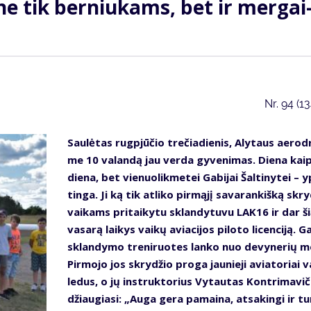
 ne tik ber­niu­kams, bet ir mer­gai
Nr.
94 (1
Sau­lė­tas rug­pjū­čio tre­čia­die­nis, Aly­taus ae­ro­d
me 10 va­lan­dą jau ver­da gy­ve­ni­mas. Die­na kai
die­na, bet vie­nuo­lik­me­tei Ga­bi­jai Šal­ti­ny­tei – 
tin­ga. Ji ką tik at­li­ko pir­mą­jį sa­va­ran­kiš­ką skry
vai­kams pri­tai­ky­tu sklan­dy­tu­vu LAK16 ir dar š
va­sa­rą lai­kys vai­kų avia­ci­jos pi­lo­to li­cen­ci­ją. Ga
sklan­dy­mo tre­ni­ruo­tes lan­ko nuo de­vy­ne­rių m
Pir­mo­jo jos skry­džio pro­ga jau­nie­ji avia­to­riai v
le­dus, o jų in­struk­to­rius Vy­tau­tas Kon­tri­ma­vi­
džiau­gia­si: „Au­ga ge­ra pa­mai­na, at­sa­kin­gi ir tu­