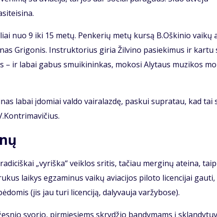
i­tei­si­na.
g­liai nuo 9 iki 15 me­tų. Pen­ke­rių me­tų kur­są B.Oš­ki­nio vai­kų 
i­nas Gri­go­nis. In­struk­to­rius gi­ria Žil­vi­no pa­sie­ki­mus ir kar­tu
nas – ir la­bai ga­bus smui­ki­nin­kas, mo­ko­si Aly­taus mu­zi­kos mo
vi­nas la­bai įdo­miai val­do vai­ra­laz­dę, pas­kui su­pra­tau, kad tai 
.Kon­tri­ma­vi­čius.
lnų
­di­ciš­kai „vy­riš­ka“ veik­los sri­tis, ta­čiau mer­gi­nų at­ei­na, tai
ru­kus lai­kys eg­za­mi­nus vai­kų avia­ci­jos pi­lo­to li­cen­ci­jai gau­ti, 
­do­mis (jis jau tu­ri li­cen­ci­ją, da­ly­vau­ja var­žy­bo­se).
­žes­nio svo­rio, pir­mie­siems skry­džio ban­dy­mams į sklan­dy­tu­