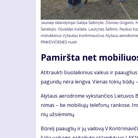
Jaunieji sklandytojai Gabija Šaltinytė, Žilvinas Grigonis,
Šarakojis, Osvaldas Kašėta, Laurynas Šaltinis, Paulius Ka
instruktorius Vytautas Kontrimavičius Alytaus aerodrome
PINKEVIČIENĖS nuotr.
Pamiršta net mobiliuo
Ati­trauk­ti šiuo­lai­ki­nius vai­kus ir pa­aug­lius 
pa­gun­dų nė­ra leng­va. Vie­nas to­kių bū­dų – a
Aly­taus ae­ro­dro­me vyks­tan­čios Lie­tu­vos B
ni­mas – be mo­bi­liu­jų te­le­fo­nų ran­ko­se. In
nių už­si­ė­mi­mų.
Bū­re­lį pa­aug­lių ir jų va­do­vą V.Kon­tri­ma­vi­
ša­lia vai­kams pri­tai­ky­to sklan­dy­tu­vo LAK