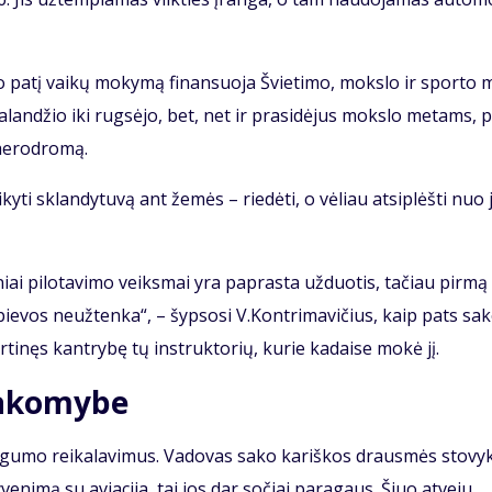
 pa­tį vai­kų mo­ky­mą fi­nan­suo­ja Švie­ti­mo, moks­lo ir spor­to 
ba­lan­džio iki rug­sė­jo, bet, net ir pra­si­dė­jus moks­lo me­tams, 
 ae­ro­dro­mą.
ai­ky­ti sklan­dy­tu­vą ant že­mės – rie­dė­ti, o vė­liau at­si­plėš­ti nuo
­ti­niai pi­lo­ta­vi­mo veiks­mai yra pa­pras­ta už­duo­tis, ta­čiau pir­m
ie­vos ne­už­ten­ka“, – šyp­so­si V.Kon­tri­ma­vi­čius, kaip pats sa­
­ti­nęs kan­try­bę tų in­struk­to­rių, ku­rie ka­dai­se mo­kė jį.
sakomybe
u­gu­mo rei­ka­la­vi­mus. Va­do­vas sa­ko ka­riš­kos draus­mės sto­vyk­
gy­ve­ni­mą su avia­ci­ja, tai jos dar so­čiai pa­ra­gaus. Šiuo at­ve­ju