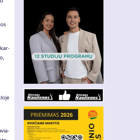
po
 jos
ą kar­
ko,
lo­je
avia­