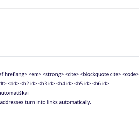
f hreflang> <em> <strong> <cite> <blockquote cite> <code>
<dt> <dd> <h2 id> <h3 id> <h4 id> <h5 id> <h6 id>
 automatiškai
ddresses turn into links automatically.