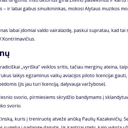
i­nas Gri­go­nis. In­struk­to­rius gi­ria Žil­vi­no pa­sie­ki­mus ir kar­tu
nas – ir la­bai ga­bus smui­ki­nin­kas, mo­ko­si Aly­taus mu­zi­kos mo
vi­nas la­bai įdo­miai val­do vai­ra­laz­dę, pas­kui su­pra­tau, kad tai 
.Kon­tri­ma­vi­čius.
lnų
­di­ciš­kai „vy­riš­ka“ veik­los sri­tis, ta­čiau mer­gi­nų at­ei­na, tai
ru­kus lai­kys eg­za­mi­nus vai­kų avia­ci­jos pi­lo­to li­cen­ci­jai gau­ti, 
­do­mis (jis jau tu­ri li­cen­ci­ją, da­ly­vau­ja var­žy­bo­se).
­žes­nio svo­rio, pir­mie­siems skry­džio ban­dy­mams į sklan­dy­tu­
ū­ko svo­rio.
ins­ką, ku­ris į tre­ni­ruo­tę at­ve­žė anū­ką Pau­lių Ka­za­ke­vi­čių. S
 su­ge­ba į pa­dan­gę dai­ry­tis. Jis kan­triai ste­bi, kaip vyks­ta už­