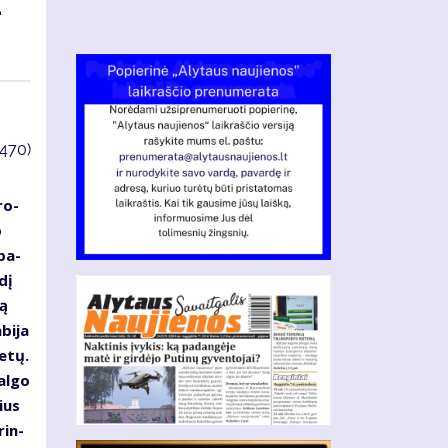
­
3470)
ro­
p
ypa­
­dį
ią
­bi­ja
e­tų.
al­go
čius
rin­