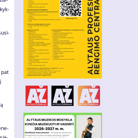
 ste­
­kyk­
su­si­
p pat
į
vą
e­ne­
si­ė­