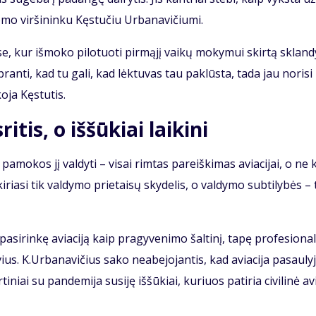
mo vir­ši­nin­ku Kęs­tu­čiu Ur­ba­na­vi­čiu­mi.
se, kur iš­mo­ko pi­lo­tuo­ti pir­mą­jį vai­kų mo­ky­mui skir­tą sklan­d
pran­ti, kad tu ga­li, kad lėk­tu­vas tau pa­klūs­ta, ta­da jau no­ri­si 
ko­ja Kęs­tu­tis.
itis, o iššūkiai laikini
a­mo­kos jį val­dy­ti – vi­sai rim­tas pa­reiš­ki­mas avia­ci­jai, o ne
i­ria­si tik val­dy­mo prie­tai­sų sky­de­lis, o val­dy­mo sub­ti­ly­bės –
­si­rin­kę avia­ci­ją kaip pra­gy­ve­ni­mo šal­ti­nį, ta­pę pro­fe­sio­na­
­vius. K.Ur­ba­na­vi­čius sa­ko ne­abe­jo­jan­tis, kad avia­ci­ja pa­sau­ly­
i­niai su pan­de­mi­ja su­si­ję iš­šū­kiai, ku­riuos pa­ti­ria ci­vi­li­nė avi