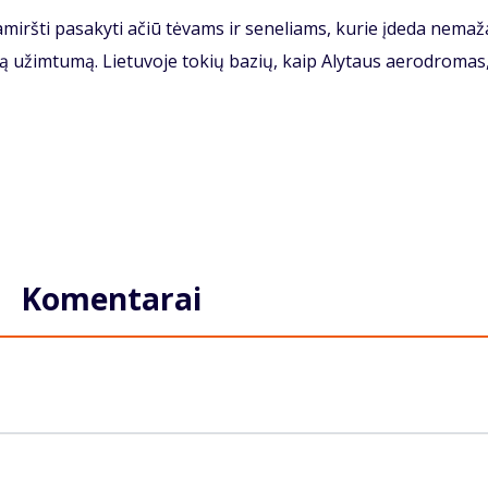
a­mirš­ti pa­sa­ky­ti ačiū tė­vams ir se­ne­liams, ku­rie įde­da ne­ma­ž
ą už­im­tu­mą. Lie­tu­vo­je to­kių ba­zių, kaip Aly­taus ae­ro­dro­mas
Komentarai