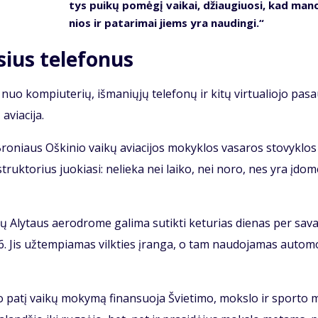
tys pui­kų po­mė­gį vai­kai, džiau­giuo­si, kad ma­no
nios ir pa­ta­ri­mai jiems yra nau­din­gi.“
sius telefonus
nuo kom­piu­te­rių, iš­ma­nių­jų te­le­fo­nų ir ki­tų vir­tu­a­lio­jo pa­sa
via­ci­ja.
ro­niaus Oš­ki­nio vai­kų avia­ci­jos mo­kyk­los va­sa­ros sto­vyk­los
­struk­to­rius juo­kia­si: ne­lie­ka nei lai­ko, nei no­ro, nes yra įdo­
čių Aly­taus ae­ro­dro­me ga­li­ma su­tik­ti ke­tu­rias die­nas per sa­va
16. Jis už­tem­pia­mas vilk­ties įran­ga, o tam nau­do­ja­mas au­to­m
 pa­tį vai­kų mo­ky­mą fi­nan­suo­ja Švie­ti­mo, moks­lo ir spor­to 