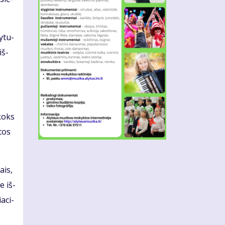
y­tu­
iš­
 koks
 tos
lais,
je iš­
a­ci­