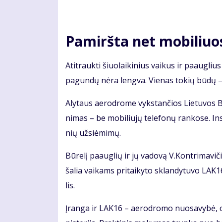
Pamiršta net mobiliuo
Ati­trauk­ti šiuo­lai­ki­nius vai­kus ir pa­aug­lius 
pa­gun­dų nė­ra leng­va. Vie­nas to­kių bū­dų – a
Aly­taus ae­ro­dro­me vyks­tan­čios Lie­tu­vos B
ni­mas – be mo­bi­liu­jų te­le­fo­nų ran­ko­se. In
nių už­si­ė­mi­mų.
Bū­re­lį pa­aug­lių ir jų va­do­vą V.Kon­tri­ma­vi­
ša­lia vai­kams pri­tai­ky­to sklan­dy­tu­vo LAK
lis.
Įran­ga ir LAK16 – ae­ro­dro­mo nuo­sa­vy­bė, o