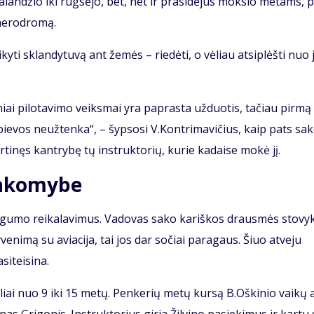
ba­lan­džio iki rug­sė­jo, bet, net ir pra­si­dė­jus moks­lo me­tams, 
 ae­ro­dro­mą.
ai­ky­ti sklan­dy­tu­vą ant že­mės – rie­dė­ti, o vė­liau at­si­plėš­ti nuo
­ti­niai pi­lo­ta­vi­mo veiks­mai yra pa­pras­ta už­duo­tis, ta­čiau pir­m
ie­vos ne­už­ten­ka“, – šyp­so­si V.Kon­tri­ma­vi­čius, kaip pats sa­
­ti­nęs kan­try­bę tų in­struk­to­rių, ku­rie ka­dai­se mo­kė jį.
sakomybe
u­gu­mo rei­ka­la­vi­mus. Va­do­vas sa­ko ka­riš­kos draus­mės sto­vyk­
gy­ve­ni­mą su avia­ci­ja, tai jos dar so­čiai pa­ra­gaus. Šiuo at­ve­ju
i­tei­si­na.
g­liai nuo 9 iki 15 me­tų. Pen­ke­rių me­tų kur­są B.Oš­ki­nio vai­kų 