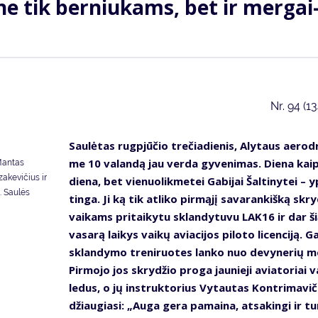
 ne tik ber­niu­kams, bet ir mer­gai
Nr.
94 (1
Sau­lė­tas rug­pjū­čio tre­čia­die­nis, Aly­taus ae­ro­d
me 10 va­lan­dą jau ver­da gy­ve­ni­mas. Die­na kai
 Mantas
zakevičius ir
die­na, bet vie­nuo­lik­me­tei Ga­bi­jai Šal­ti­ny­tei – 
. Saulės
tin­ga. Ji ką tik at­li­ko pir­mą­jį sa­va­ran­kiš­ką skry
vai­kams pri­tai­ky­tu sklan­dy­tu­vu LAK16 ir dar š
va­sa­rą lai­kys vai­kų avia­ci­jos pi­lo­to li­cen­ci­ją. Ga
sklan­dy­mo tre­ni­ruo­tes lan­ko nuo de­vy­ne­rių m
Pir­mo­jo jos skry­džio pro­ga jau­nie­ji avia­to­riai v
le­dus, o jų in­struk­to­rius Vy­tau­tas Kon­tri­ma­vi­
džiau­gia­si: „Au­ga ge­ra pa­mai­na, at­sa­kin­gi ir tu­