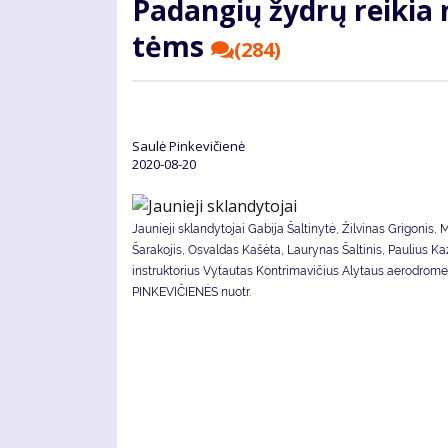
Pa­dan­gių žyd­rų rei­kia
tėms
(284)
Saulė Pinkevičienė
2020-08-20
Jaunieji sklandytojai Gabija Šaltinytė, Žilvinas Grigonis,
Šarakojis, Osvaldas Kašėta, Laurynas Šaltinis, Paulius Ka
instruktorius Vytautas Kontrimavičius Alytaus aerodrome
PINKEVIČIENĖS nuotr.