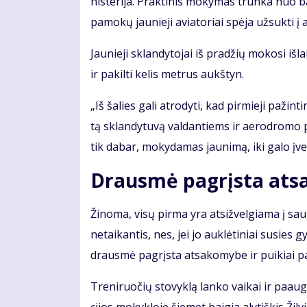
nis­te­ri­ja. Prak­ti­nis mo­ky­mas trun­ka nuo 
pa­mo­kų jau­nie­ji avia­to­riai spė­ja už­suk­ti į
Jau­nie­ji sklan­dy­to­jai iš pra­džių mo­ko­si iš­l
ir pa­kil­ti ke­lis met­rus aukš­tyn.
„Iš ša­lies ga­li at­ro­dy­ti, kad pir­mie­ji pa­žin
tą sklan­dy­tu­vą val­dan­tiems ir ae­ro­dro­mo p
tik da­bar, mo­ky­da­mas jau­ni­mą, iki ga­lo įver
Drausmė pagrįsta at
Ži­no­ma, vi­sų pir­ma yra at­si­žvel­gia­ma į sa
ne­tai­kan­tis, nes, jei jo auk­lė­ti­niai su­si­es 
draus­mė pa­grįs­ta at­sa­ko­my­be ir pui­kiai pa­s
Tre­ni­ruo­čių sto­vyk­lą lan­ko vai­kai ir pa­au