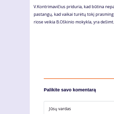
V.Kon­tri­ma­vi­čius pri­du­ria, kad bū­ti­na ne­p
pa­stan­gų, kad vai­kai tu­rė­tų to­kį pras­min­g
rio­se vei­kia B.Oš­ki­nio mo­kyk­la, yra de­šimt.
Palikite savo komentarą
Jūsų vardas