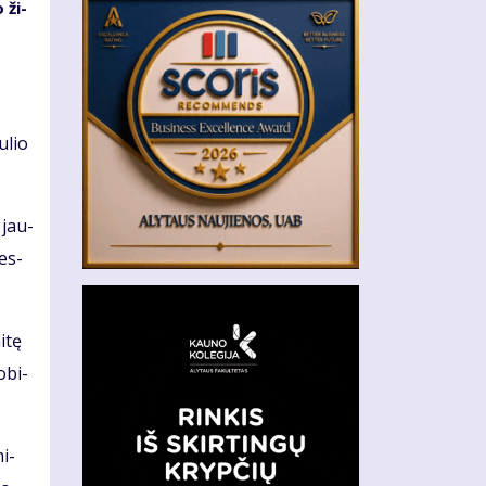
 ži­
u­lio
 jau­
mes­
i­tę
o­bi­
mi­