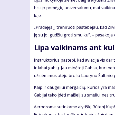
ci­jos mo­kyk­lo­je šie­met bai­gia aly­tiš­kis Žil­v
bi­si jo po­mė­gių uni­ver­sa­lu­mu, mat vai­ki­
lo­je.
„Pra­dė­jęs jį tre­ni­ruo­ti pa­ste­bė­jau, kad Žil­
ję su jo įgū­džiu gro­ti smui­ku“, – pa­sa­ko­ja V
Lipa vaikinams ant ku
Instruktorius pa­ste­bi, kad avia­ci­ja vis dar tra
ir la­bai ga­bių. Jau mi­nė­to­ji Ga­bi­ja, ku­ri ne­t
už­si­ė­mi­mus at­ėjo bro­lio Lau­ry­no Šal­ti­nio pė
Kaip ir dau­ge­liui mer­gai­čių, ku­rios yra ma
Ga­bi­jai te­ko įdė­ti mai­še­lį su smė­liu, nes tr
Ae­ro­dro­me su­tin­ka­me aly­tiš­kį Rū­te­nį Kup­č
lis juo­kau­ja, kad anū­kas ir te­ni­są žais­da­mas