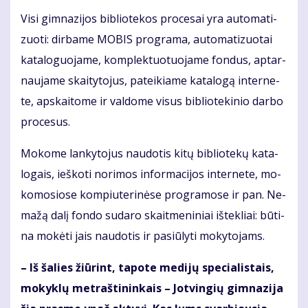
Vi­si gim­na­zi­jos bib­lio­te­kos pro­ce­sai yra au­to­ma­ti­
zuo­ti: dir­ba­me MO­BIS pro­gra­ma, au­to­ma­ti­zuo­tai
ka­ta­lo­guo­ja­me, kom­plek­tuo­tuo­ja­me fon­dus, ap­tar­
nau­ja­me skai­ty­to­jus, pa­tei­kia­me ka­ta­lo­gą in­ter­ne­
te, ap­skai­to­me ir val­do­me vi­sus bib­lio­te­ki­nio dar­bo
pro­ce­sus.
Mo­ko­me lan­ky­to­jus nau­do­tis ki­tų bib­lio­te­kų ka­ta­
lo­gais, ieš­ko­ti no­ri­mos in­for­ma­ci­jos in­ter­ne­te, mo­
ko­mo­sio­se kom­piu­te­ri­nė­se pro­gra­mo­se ir pan. Ne­
ma­žą da­lį fon­do su­da­ro skait­me­ni­niai iš­tek­liai: bū­ti­
na mo­kė­ti jais nau­do­tis ir pa­siū­ly­ti mo­ky­to­jams.
– Iš ša­lies žiū­rint, ta­po­te me­di­jų spe­cia­lis­tais,
mo­kyk­lų met­raš­ti­nin­kais – Jot­vin­gių gim­na­zi­ja