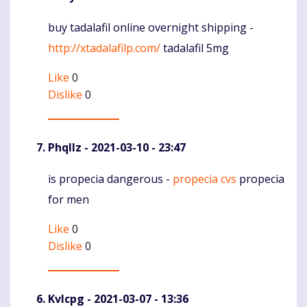
buy tadalafil online overnight shipping -
Komentaras
http://xtadalafilp.com/
tadalafil 5mg
Like
0
Dislike
0
Phqllz
- 2021-03-10 - 23:47
is propecia dangerous -
propecia cvs
propecia
Komentaras
for men
Like
0
Dislike
0
Kvlcpg
- 2021-03-07 - 13:36