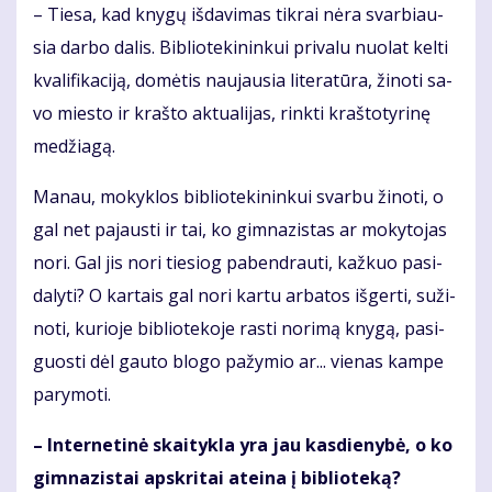
– Tie­sa, kad kny­gų iš­da­vi­mas tik­rai nė­ra svar­biau­
sia dar­bo da­lis. Bib­lio­te­ki­nin­kui pri­va­lu nuo­lat kel­ti
kva­li­fi­ka­ci­ją, do­mė­tis nau­jau­sia li­te­ra­tū­ra, ži­no­ti sa­
vo mies­to ir kraš­to ak­tu­a­li­jas, rink­ti kraš­to­ty­ri­nę
me­džia­gą.
Ma­nau, mo­kyk­los bib­lio­te­ki­nin­kui svar­bu ži­no­ti, o
gal net pa­jaus­ti ir tai, ko gim­na­zis­tas ar mo­ky­to­jas
no­ri. Gal jis no­ri tie­siog pa­ben­drau­ti, kaž­kuo pa­si­
da­ly­ti? O kar­tais gal no­ri kar­tu ar­ba­tos iš­ger­ti, su­ži­
no­ti, ku­rio­je bib­lio­te­ko­je ras­ti no­ri­mą kny­gą, pa­si­
guos­ti dėl gau­to blo­go pa­žy­mio ar... vie­nas kam­pe
pa­ry­mo­ti.
– In­ter­ne­ti­nė skai­tyk­la yra jau kas­die­ny­bė, o ko
gim­na­zis­tai ap­skri­tai at­ei­na į bib­lio­te­ką?