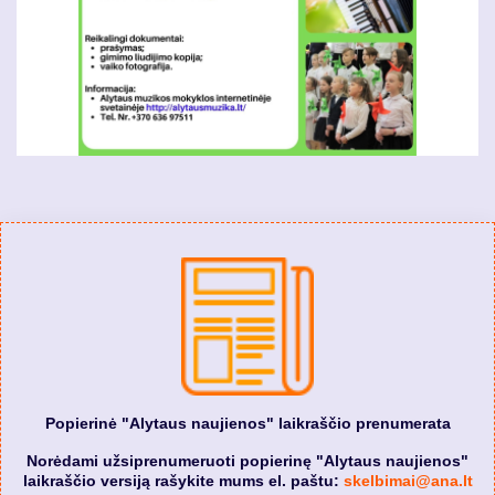
Popierinė "Alytaus naujienos" laikraščio prenumerata
Norėdami užsiprenumeruoti popierinę "Alytaus naujienos"
laikraščio versiją rašykite mums el. paštu:
skelbimai@ana.lt