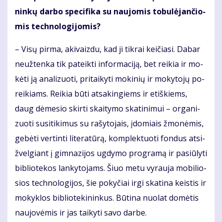
nin­kų dar­bo spe­ci­fi­ka su nau­jo­mis to­bu­lė­jan­čio­
mis tech­no­lo­gi­jo­mis?
– Vi­sų pir­ma, aki­vaiz­du, kad ji tik­rai kei­čia­si. Da­bar
ne­už­ten­ka tik pa­teik­ti in­for­ma­ci­ją, bet rei­kia ir mo­
kė­ti ją ana­li­zuo­ti, pri­tai­ky­ti mo­ki­nių ir mo­ky­to­jų po­
rei­kiams. Rei­kia bū­ti at­sa­kin­giems ir etiš­kiems,
daug dė­me­sio skir­ti skai­ty­mo ska­ti­ni­mui – or­ga­ni­
zuo­ti su­si­ti­ki­mus su ra­šy­to­jais, įdo­miais žmo­nė­mis,
ge­bė­ti ver­tin­ti li­te­ra­tū­rą, kom­plek­tuo­ti fon­dus at­si­
žvel­giant į gim­na­zi­jos ug­dy­mo pro­gra­mą ir pa­siū­ly­ti
bib­lio­te­kos lan­ky­to­jams. Šiuo me­tu vy­rau­ja mo­bi­lio­
sios tech­no­lo­gi­jos, šie po­ky­čiai ir­gi ska­ti­na keis­tis ir
mo­kyk­los bib­lio­te­ki­nin­kus. Bū­ti­na nuo­lat do­mė­tis
nau­jo­vė­mis ir jas tai­ky­ti sa­vo dar­be.