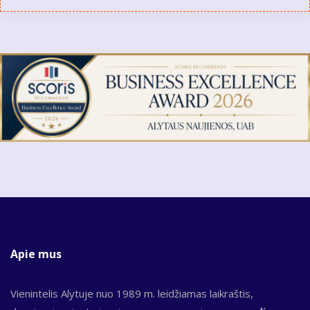
Apie mus
Vienintelis Alytuje nuo 1989 m. leidžiamas laikraštis,