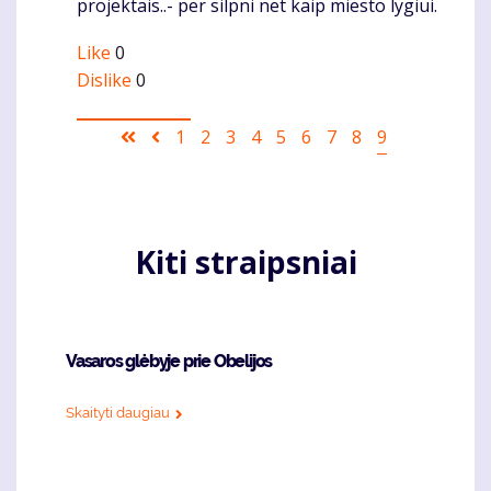
projektais..- per silpni net kaip miesto lygiui.
Like
0
Dislike
0
Pagination
First
Ankstesnis
Puslapis
1
Puslapis
2
Puslapis
3
Puslapis
4
Puslapis
5
Puslapis
6
Puslapis
7
Puslapis
8
Current
9
page
puslapis
page
Kiti straipsniai
Vasaros glėbyje prie Obelijos
Skaityti daugiau