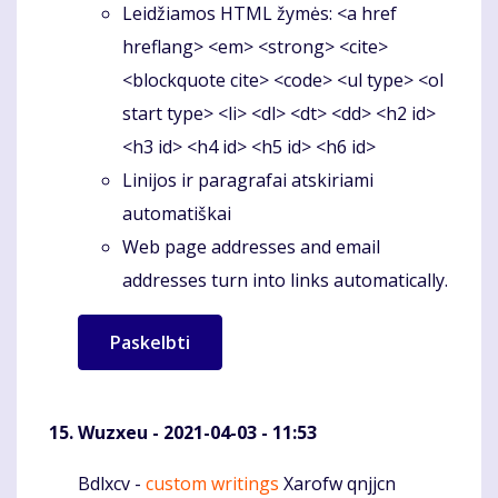
Leidžiamos HTML žymės: <a href
hreflang> <em> <strong> <cite>
<blockquote cite> <code> <ul type> <ol
start type> <li> <dl> <dt> <dd> <h2 id>
<h3 id> <h4 id> <h5 id> <h6 id>
Linijos ir paragrafai atskiriami
automatiškai
Web page addresses and email
addresses turn into links automatically.
Wuzxeu
- 2021-04-03 - 11:53
Bdlxcv -
custom writings
Xarofw qnjjcn
Komentaras