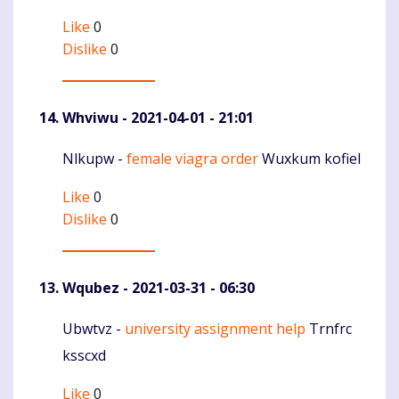
Like
0
Dislike
0
Whviwu
- 2021-04-01 - 21:01
Nlkupw -
female viagra order
Wuxkum kofiel
Komentaras
Like
0
Dislike
0
Wqubez
- 2021-03-31 - 06:30
Ubwtvz -
university assignment help
Trnfrc
Komentaras
ksscxd
Like
0