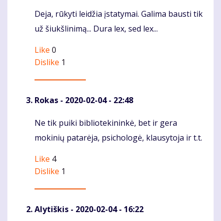
Deja, rūkyti leidžia įstatymai. Galima bausti tik
Komentaras
už šiukšlinimą... Dura lex, sed lex...
Like
0
Dislike
1
Rokas
- 2020-02-04 - 22:48
Ne tik puiki bibliotekininkė, bet ir gera
Komentaras
mokinių patarėja, psichologė, klausytoja ir t.t.
Like
4
Dislike
1
Alytiškis
- 2020-02-04 - 16:22