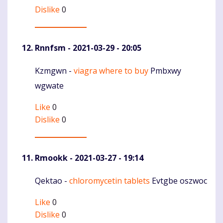
Dislike
0
Rnnfsm
- 2021-03-29 - 20:05
Kzmgwn -
viagra where to buy
Pmbxwy
Komentaras
wgwate
Like
0
Dislike
0
Rmookk
- 2021-03-27 - 19:14
Qektao -
chloromycetin tablets
Evtgbe oszwoc
Komentaras
Like
0
Dislike
0