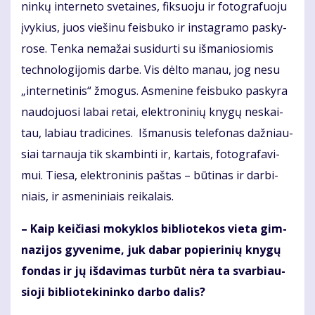
nin­kų in­ter­ne­to sve­tai­nes, fik­suo­ju ir fo­to­gra­fuo­ju
įvy­kius, juos vie­ši­nu feis­bu­ko ir ins­tag­ra­mo pa­sky­
ro­se. Ten­ka ne­ma­žai su­si­dur­ti su iš­ma­nio­sio­mis
tech­no­lo­gi­jo­mis dar­be. Vis dėl­to ma­nau, jog ne­su
„in­ter­ne­ti­nis“ žmo­gus. As­me­ni­ne feis­bu­ko pa­sky­ra
nau­do­juo­si la­bai re­tai, elek­tro­ni­nių kny­gų ne­skai­
tau, la­biau tra­di­ci­nes. Iš­ma­nu­sis te­le­fo­nas daž­niau­
siai tar­nau­ja tik skam­bin­ti ir, kar­tais, fo­to­gra­fa­vi­
mui. Tie­sa, elek­tro­ni­nis pa­štas – bū­ti­nas ir dar­bi­
niais, ir as­me­ni­niais rei­ka­lais.
– Kaip kei­čia­si mo­kyk­los bib­lio­te­kos vie­ta gim­
na­zi­jos gy­ve­ni­me, juk da­bar po­pie­ri­nių kny­gų
fon­das ir jų iš­da­vi­mas tur­būt nė­ra ta svar­biau­
sio­ji bib­lio­te­ki­nin­ko dar­bo da­lis?