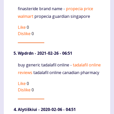
finasteride brand name -
propecia price
Komentaras
walmart
propecia guardian singapore
Like
0
Dislike
0
Wpdrdn
- 2021-02-26 - 06:51
buy generic tadalafil online -
tadalafil online
Komentaras
reviews
tadalafil online canadian pharmacy
Like
0
Dislike
0
Alytiškiui
- 2020-02-06 - 04:51