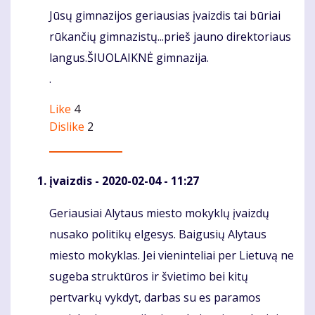
Jūsų gimnazijos geriausias įvaizdis tai būriai
Komentaras
rūkančių gimnazistų...prieš jauno direktoriaus
langus.ŠIUOLAIKNĖ gimnazija.
.
Like
4
Dislike
2
įvaizdis
- 2020-02-04 - 11:27
Geriausiai Alytaus miesto mokyklų įvaizdų
Komentaras
nusako politikų elgesys. Baigusių Alytaus
miesto mokyklas. Jei vieninteliai per Lietuvą ne
sugeba struktūros ir švietimo bei kitų
pertvarkų vykdyt, darbas su es paramos