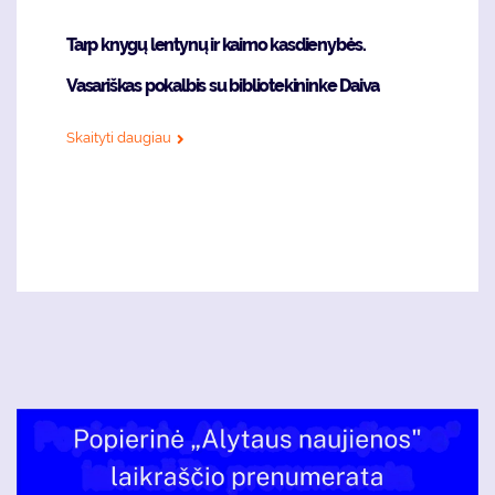
Tarp knygų lentynų ir kaimo kasdienybės.
Vasariškas pokalbis su bibliotekininke Daiva
Skaityti daugiau