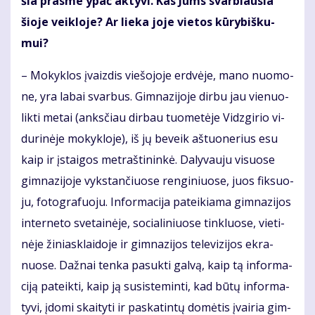
šia pras­me ypač ak­ty­vi. Kas Jums svar­biau­sia
šio­je veik­lo­je? Ar lie­ka jo­je vie­tos kū­ry­biš­ku­
mui?
– Mo­kyk­los įvaiz­dis vie­šo­jo­je erd­vė­je, ma­no nuo­mo­
ne, yra la­bai svar­bus. Gim­na­zi­jo­je dir­bu jau vie­nuo­
lik­ti me­tai (anks­čiau dir­bau tuo­me­tė­je Vidz­gi­rio vi­
du­ri­nė­je mo­kyk­lo­je), iš jų be­veik aš­tuo­ne­rius esu
kaip ir įstai­gos met­raš­ti­nin­kė. Da­ly­vau­ju vi­suo­se
gim­na­zi­jo­je vyks­tan­čiuo­se ren­gi­niuo­se, juos fik­suo­
ju, fo­to­gra­fuo­ju. In­for­ma­ci­ja pa­tei­kia­ma gim­na­zi­jos
in­ter­ne­to sve­tai­nė­je, so­cia­li­niuo­se tin­kluo­se, vie­ti­
nė­je ži­niask­lai­do­je ir gim­na­zi­jos te­le­vi­zi­jos ek­ra­
nuo­se. Daž­nai ten­ka pa­suk­ti gal­vą, kaip tą in­for­ma­
ci­ją pa­teik­ti, kaip ją su­si­ste­min­ti, kad bū­tų in­for­ma­
ty­vi, įdo­mi skai­ty­ti ir pa­ska­tin­tų do­mė­tis įvai­ria gim­