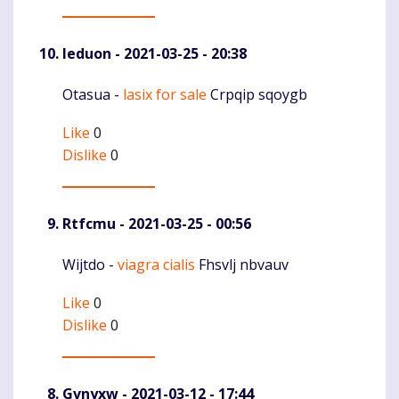
Ieduon
- 2021-03-25 - 20:38
Otasua -
lasix for sale
Crpqip sqoygb
Komentaras
Like
0
Dislike
0
Rtfcmu
- 2021-03-25 - 00:56
Wijtdo -
viagra cialis
Fhsvlj nbvauv
Komentaras
Like
0
Dislike
0
Gvnyxw
- 2021-03-12 - 17:44