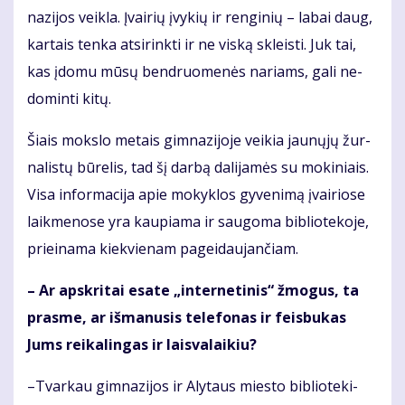
na­zi­jos veik­la. Įvai­rių įvy­kių ir ren­gi­nių – la­bai daug,
kar­tais ten­ka at­si­rink­ti ir ne vis­ką skleis­ti. Juk tai,
kas įdo­mu mū­sų ben­druo­me­nės na­riams, ga­li ne­
do­min­ti ki­tų.
Šiais moks­lo me­tais gim­na­zi­jo­je vei­kia jau­nų­jų žur­
na­lis­tų bū­re­lis, tad šį dar­bą da­li­ja­mės su mo­ki­niais.
Vi­sa in­for­ma­ci­ja apie mo­kyk­los gy­ve­ni­mą įvai­rio­se
laik­me­no­se yra kau­pia­ma ir sau­go­ma bib­lio­te­ko­je,
pri­ei­na­ma kiek­vie­nam pa­gei­dau­jan­čiam.
– Ar ap­skri­tai esa­te „in­ter­ne­ti­nis“ žmo­gus, ta
pras­me, ar iš­ma­nu­sis te­le­fo­nas ir feis­bu­kas
Jums rei­ka­lin­gas ir lais­va­lai­kiu?
–Tvar­kau gim­na­zi­jos ir Aly­taus mies­to bib­lio­te­ki­