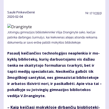
Saulė Pinkevičienė
Nr.
17 (13393)
2020-02-04
Jotvingių gimnazijos bibliotekininkė Vilija Dranginytė sako, kad jai
patinka darbingas šurmulys, kai kiekvienas atėjęs atranda reikiamą
dokumentą ar savo erdvę pabūti mokyklos bibliotekoje.
Pa­sau­lį kei­čian­čios tech­no­lo­gi­jos ne­ap­len­kia ir mo­
kyk­lų bib­lio­te­kų, ku­rių dar­buo­to­jams vis da­žiau
ten­ka ne skai­ty­to­jo for­mu­lia­rus tvar­ky­ti, bet ir
tap­ti me­di­jų spe­cia­lis­tais. Ne­si­kei­čia gal­būt tik
žmo­giš­kie­ji san­ty­kiai, nes gim­na­zis­tai bib­lio­te­ko­je
ir ar­ba­tos iš­si­vir­ti no­ri, ir pa­si­kal­bė­ti. Apie vi­sa tai –
po­kal­by­je su Jot­vin­gių gim­na­zi­jos bib­lio­te­kos
vedėja V.Dran­gi­ny­te.
– Kaip kei­čia­si mo­kyk­lo­je dir­ban­čių biob­lio­te­ki­