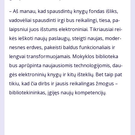
– Aš ma­nau, kad spaus­din­tų kny­gų fon­das iš­liks,
va­do­vė­liai spaus­din­ti ir­gi bus rei­ka­lin­gi, tie­sa, pa­
laips­niui juos iš­stums elek­tro­ni­niai. Tik­riau­siai rei­
kės ieš­ko­ti nau­jų pa­slau­gų, steig­ti nau­jas, mo­der­
nes­nes erd­ves, pa­keis­ti bal­dus funk­cio­na­liais ir
leng­vai trans­for­muo­ja­mais. Mo­kyk­los bib­lio­te­ka
bus ap­rū­pin­ta nau­jau­sio­mis tech­no­lo­gi­jo­mis, dau­
gės elek­tro­ni­nių kny­gų ir ki­tų iš­tek­lių. Bet taip pat
ti­kiu, kad čia dirbs ir jau­sis rei­ka­lin­gas žmo­gus –
bib­lio­te­ki­nin­kas, įgi­jęs nau­jų kom­pe­ten­ci­jų.