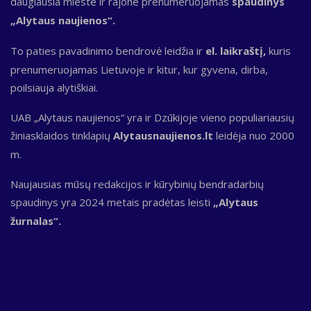
daugiausia mieste ir rajone prenumeruojamas
spaudinys
„Alytaus naujienos“.
To paties pavadinimo bendrovė leidžia ir
el. laikraštį,
kuris
prenumeruojamas Lietuvoje ir kitur, kur gyvena, dirba,
poilsiauja alytiškiai.
UAB „Alytaus naujienos“ yra ir Dzūkijoje vieno populiariausių
žiniasklaidos tinklapių
Alytausnaujienos.lt
leidėja nuo 2000
m.
Naujausias mūsų redakcijos ir kūrybinių bendradarbių
spaudinys yra 2024 metais pradėtas leisti
„Alytaus
žurnalas“.