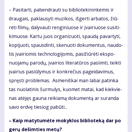
– Pa­si­tar­ti, pa­ben­drau­ti su bib­lio­te­ki­nin­kė­mis ir
drau­gais, pa­klau­sy­ti mu­zi­kos, iš­ger­ti ar­ba­tos, žiū­
rė­ti fil­mų, da­ly­vau­ti ren­gi­niuo­se ir įvai­riuo­se su­si­ti­
ki­muo­se. Kar­tu juos or­ga­ni­zuo­ti, spau­dą pa­var­ty­ti,
ko­pi­juo­ti, spaus­din­ti, ske­nuo­ti do­ku­men­tus, nau­do­
tis įvai­rio­mis tech­no­lo­gi­jo­mis, pa­si­žiū­rė­ti eks­po­
nuo­ja­mų pa­ro­dų, įvai­rios li­te­ra­tū­ros pa­si­im­ti, teik­ti
įvai­rius pa­siū­ly­mus ir kon­kre­čius pa­gei­da­vi­mus,
spręs­ti pro­ble­mas. As­me­niš­kai man la­bai pa­tin­ka
tas nuo­la­ti­nis šur­mu­lys, kuo­met ma­tai, kad kiek­vie­
nas at­ėjęs gau­na rei­kia­mą do­ku­men­tą ar su­ran­da
sa­vo erd­vę tie­siog pa­bū­ti...
– Kaip ma­ty­tu­mė­te mo­kyk­los bib­lio­te­ką dar po
ge­rų de­šim­ties me­tų?