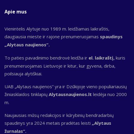
Apie mus
Vienintelis Alytuje nuo 1989 m. leidžiamas laikraštis,
daugiausia mieste ir rajone prenumeruojamas
spaudinys
„Alytaus naujienos“.
To paties pavadinimo bendrovė leidžia ir
el. laikraštį,
kuris
prenumeruojamas Lietuvoje ir kitur, kur gyvena, dirba,
poilsiauja alytiškiai.
UAB „Alytaus naujienos“ yra ir Dzūkijoje vieno populiariausių
žiniasklaidos tinklapių
Alytausnaujienos.lt
leidėja nuo 2000
m.
Naujausias mūsų redakcijos ir kūrybinių bendradarbių
spaudinys yra 2024 metais pradėtas leisti
„Alytaus
žurnalas“.