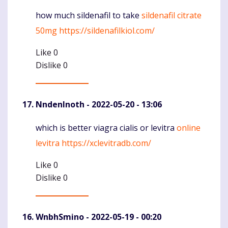
how much sildenafil to take
sildenafil citrate
Komentaras
50mg
https://sildenafilkiol.com/
Like
0
Dislike
0
NndenInoth
- 2022-05-20 - 13:06
which is better viagra cialis or levitra
online
Komentaras
levitra
https://xclevitradb.com/
Like
0
Dislike
0
WnbhSmino
- 2022-05-19 - 00:20