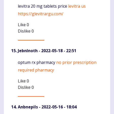
levitra 20 mg tablets price
levitra us
Komentaras
https://glevitrargu.com/
Like
0
Dislike
0
JebnInoth
- 2022-05-18 - 22:51
optum rx pharmacy
no prior prescription
Komentaras
required pharmacy
Like
0
Dislike
0
Anbnepils
- 2022-05-16 - 18:04