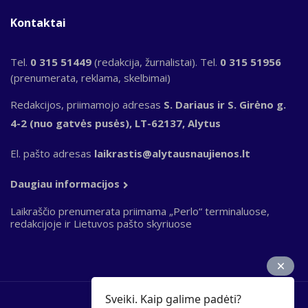
Kontaktai
Tel.
0 315 51449
(redakcija, žurnalistai). Tel.
0 315 51956
(prenumerata, reklama, skelbimai)
Redakcijos, priimamojo adresas
S. Dariaus ir S. Girėno g.
4-2 (nuo gatvės pusės), LT-62137, Alytus
El. pašto adresas
laikrastis@alytausnaujienos.lt
Daugiau informacijos
Laikraščio prenumerata priimama „Perlo“ terminaluose,
redakcijoje ir Lietuvos pašto skyriuose
Sveiki. Kaip galime padėti?