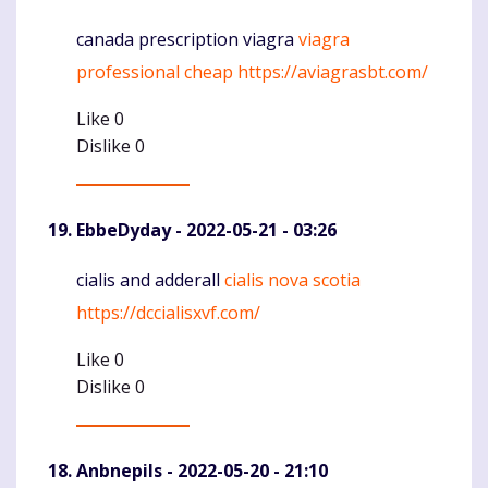
canada prescription viagra
viagra
Komentaras
professional cheap
https://aviagrasbt.com/
Like
0
Dislike
0
EbbeDyday
- 2022-05-21 - 03:26
cialis and adderall
cialis nova scotia
Komentaras
https://dccialisxvf.com/
Like
0
Dislike
0
Anbnepils
- 2022-05-20 - 21:10