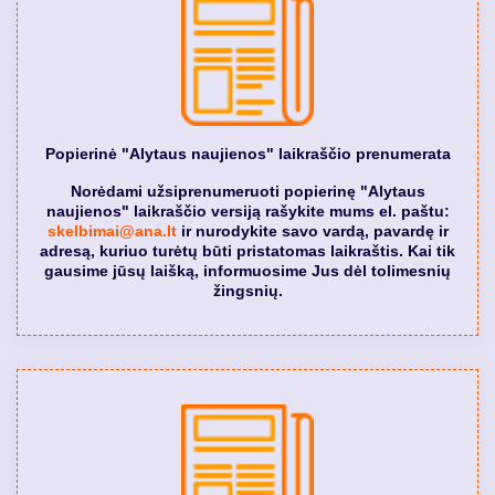
Popierinė "Alytaus naujienos" laikraščio prenumerata
Norėdami užsiprenumeruoti popierinę "Alytaus
naujienos" laikraščio versiją rašykite mums el. paštu:
skelbimai@ana.lt
ir nurodykite savo vardą, pavardę ir
adresą, kuriuo turėtų būti pristatomas laikraštis. Kai tik
gausime jūsų laišką, informuosime Jus dėl tolimesnių
žingsnių.