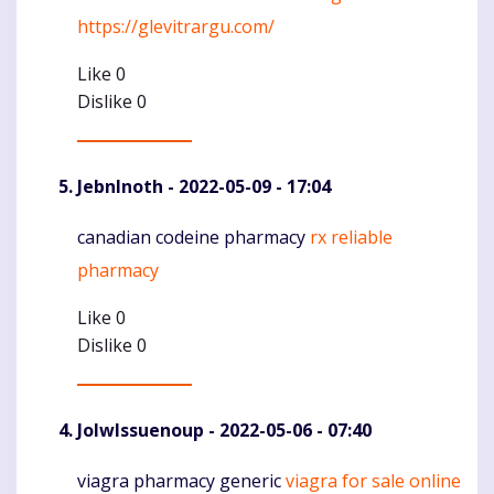
https://glevitrargu.com/
Like
0
Dislike
0
JebnInoth
- 2022-05-09 - 17:04
canadian codeine pharmacy
rx reliable
Komentaras
pharmacy
Like
0
Dislike
0
JolwIssuenoup
- 2022-05-06 - 07:40
viagra pharmacy generic
viagra for sale online
Komentaras