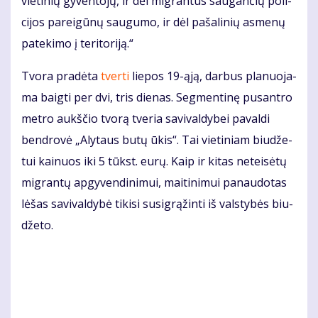
vie­ti­nių gy­ven­to­jų, ir dėl mig­ran­tus sau­gan­čių po­li­
ci­jos pa­rei­gū­nų sau­gu­mo, ir dėl pa­ša­li­nių as­me­nų
pa­te­ki­mo į te­ri­to­ri­ją.“
Tvo­ra pra­dė­ta
tver­ti
lie­pos 19-ąją, dar­bus pla­nuo­ja­
ma baig­ti per dvi, tris die­nas. Seg­men­ti­nę pus­an­tro
met­ro aukš­čio tvo­rą tve­ria sa­vi­val­dy­bei pa­val­di
ben­dro­vė „Aly­taus bu­tų ūkis“. Tai vie­ti­niam biu­dže­
tui kai­nuos iki 5 tūkst. eu­rų. Kaip ir ki­tas ne­tei­sė­tų
mig­ran­tų ap­gy­ven­di­ni­mui, mai­ti­ni­mui pa­nau­do­tas
lė­šas sa­vi­val­dy­bė ti­ki­si su­sig­rą­žin­ti iš vals­ty­bės biu­
dže­to.