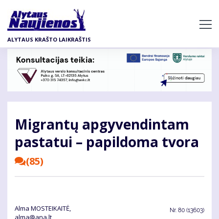
Pereiti
į
pagrindinį
ALYTAUS KRAŠTO LAIKRAŠTIS
turinį
Mig­ran­tų ap­gy­ven­din­tam
pa­sta­tui – pa­pil­do­ma tvo­ra
(85)
Alma MOSTEIKAITĖ,
Nr.
80 (13603)
alma@ana.lt