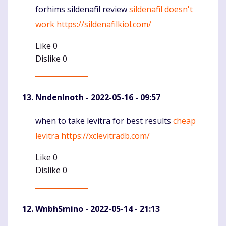
forhims sildenafil review
sildenafil doesn't
Komentaras
work
https://sildenafilkiol.com/
Like
0
Dislike
0
NndenInoth
- 2022-05-16 - 09:57
when to take levitra for best results
cheap
Komentaras
levitra
https://xclevitradb.com/
Like
0
Dislike
0
WnbhSmino
- 2022-05-14 - 21:13