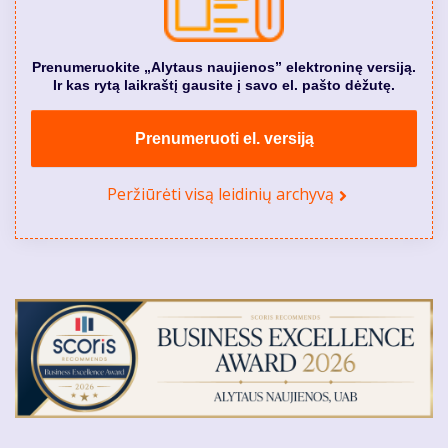
Prenumeruokite „Alytaus naujienos” elektroninę versiją.
Ir kas rytą laikraštį gausite į savo el. pašto dėžutę.
Prenumeruoti el. versiją
Peržiūrėti visą leidinių archyvą