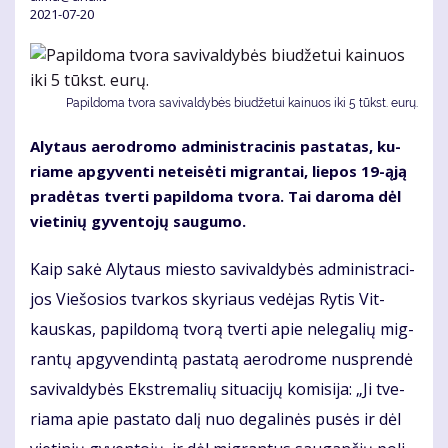
2021-07-20
Papildoma tvora savivaldybės biu­dže­tui kai­nuos iki 5 tūkst. eu­rų.
Aly­taus ae­ro­dro­mo ad­mi­nist­ra­ci­nis pa­sta­tas, ku­
ria­me ap­gy­ven­ti ne­tei­sė­ti mig­ran­tai, lie­pos 19-ąją
pra­dė­tas tver­ti pa­pil­do­ma tvo­ra. Tai da­ro­ma dėl
vie­ti­nių gy­ven­to­jų sau­gu­mo.
Kaip sa­kė Aly­taus mies­to sa­vi­val­dy­bės ad­mi­nist­ra­ci­
jos Vie­šo­sios tvar­kos sky­riaus ve­dė­jas Ry­tis Vit­
kaus­kas, pa­pil­do­mą tvo­rą tver­ti ap­ie ne­le­ga­lių mig­
ran­tų ap­gy­ven­din­tą pa­sta­tą ae­ro­dro­me nu­spren­dė
sa­vi­val­dy­bės Eks­tre­ma­lių si­tu­a­ci­jų ko­mi­si­ja: „Ji tve­
ria­ma apie pa­sta­to da­lį nuo de­ga­li­nės pu­sės ir dėl