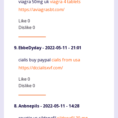
viagra 50mg uk
viagra 4 tablets
Komentaras
https://aviagrasbt.com/
Like
0
Dislike
0
EbbeDyday
- 2022-05-11 - 21:01
cialis buy paypal
cialis from usa
Komentaras
https://dccialisxvf.com/
Like
0
Dislike
0
Anbnepils
- 2022-05-11 - 14:28
revatio vs sildenafil
sildenafil 30 mg