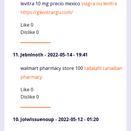
levitra 10 mg precio mexico
viagra ou levitra
Komentaras
https://glevitrargu.com/
Like
0
Dislike
0
JebnInoth
- 2022-05-14 - 19:41
walmart pharmacy store 100
tadalafil canadian
Komentaras
pharmacy
Like
0
Dislike
0
JolwIssuenoup
- 2022-05-12 - 01:20