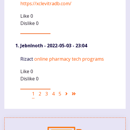
https://xclevitradb.com/
Like
0
Dislike
0
JebnInoth
- 2022-05-03 - 23:04
Rizact
online pharmacy tech programs
Komentaras
Like
0
Dislike
0
Pagination
Current
1
Puslapis
2
Puslapis
3
Puslapis
4
Puslapis
5
Sekantis
Last
page
puslapis
page