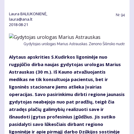
Laura BALIUKONIENĖ,
Nr.
94
laura@ana.lt
2018-08-21
Gydytojas urologas Marius Astrauskas. Zenono Šilinsko nuotr.
Alytaus apskrities S.Kudirkos ligoninėje nuo
rugpjūčio dirba naujas gydytojas urologas Marius
Astrauskas (30 m.). Iš Kauno atvažiuojantis
medikas ne tik konsultuoja pacientus, bet ir
ligoninės stacionare jiems atlieka įvairias
operacijas. Savo pasirinkimu dirbti regione jaunasis
gydytojas neabejojo nuo pat pradžių, teigė čia
atradęs plačių galimybių realizuoti save ir
išnaudoti įgytus profesinius įgūdžius. Jis sutiko
pasidalyti savo lūkesčiais dirbant regiono
ligoninėje ir apie pirmąjį darbo Dzūkijos sostinėje