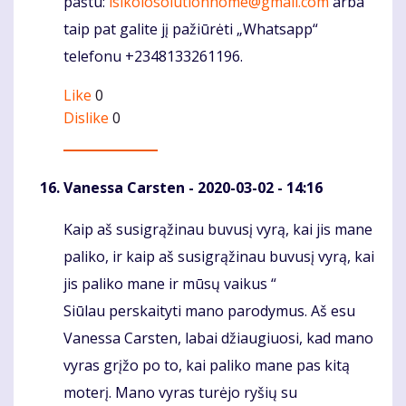
paštu:
isikolosolutionhome@gmail.com
arba
taip pat galite jį pažiūrėti „Whatsapp“
telefonu +2348133261196.
Like
0
Dislike
0
Vanessa Carsten
- 2020-03-02 - 14:16
Kaip aš susigrąžinau buvusį vyrą, kai jis mane
Komentaras
paliko, ir kaip aš susigrąžinau buvusį vyrą, kai
jis paliko mane ir mūsų vaikus “
Siūlau perskaityti mano parodymus. Aš esu
Vanessa Carsten, labai džiaugiuosi, kad mano
vyras grįžo po to, kai paliko mane pas kitą
moterį. Mano vyras turėjo ryšių su