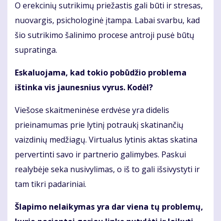
O erekcinių sutrikimų priežastis gali būti ir stresas,
nuovargis, psichologinė įtampa. Labai svarbu, kad
šio sutrikimo šalinimo procese antroji pusė būtų
supratinga.
Eskaluojama, kad tokio pobūdžio problema
ištinka vis jaunesnius vyrus. Kodėl?
Viešose skaitmeninėse erdvėse yra didelis
prieinamumas prie lytinį potraukį skatinančių
vaizdinių medžiagų. Virtualus lytinis aktas skatina
pervertinti savo ir partnerio galimybes. Paskui
realybėje seka nusivylimas, o iš to gali išsivystyti ir
tam tikri padariniai.
Šlapimo nelaikymas yra dar viena tų problemų,