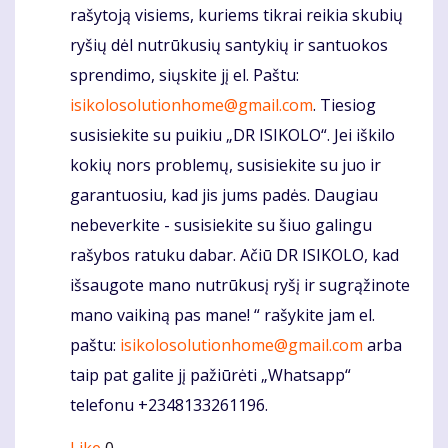
rašytoją visiems, kuriems tikrai reikia skubių
ryšių dėl nutrūkusių santykių ir santuokos
sprendimo, siųskite jį el. Paštu:
isikolosolutionhome@gmail.com
. Tiesiog
susisiekite su puikiu „DR ISIKOLO“. Jei iškilo
kokių nors problemų, susisiekite su juo ir
garantuosiu, kad jis jums padės. Daugiau
nebeverkite - susisiekite su šiuo galingu
rašybos ratuku dabar. Ačiū DR ISIKOLO, kad
išsaugote mano nutrūkusį ryšį ir sugrąžinote
mano vaikiną pas mane! “ rašykite jam el.
paštu:
isikolosolutionhome@gmail.com
arba
taip pat galite jį pažiūrėti „Whatsapp“
telefonu +2348133261196.
Like
0