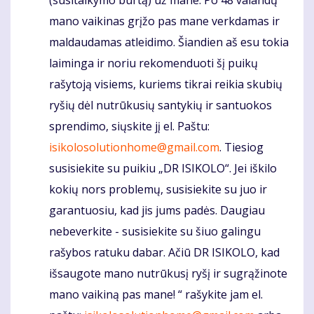
mano vaikinas grįžo pas mane verkdamas ir
maldaudamas atleidimo. Šiandien aš esu tokia
laiminga ir noriu rekomenduoti šį puikų
rašytoją visiems, kuriems tikrai reikia skubių
ryšių dėl nutrūkusių santykių ir santuokos
sprendimo, siųskite jį el. Paštu:
isikolosolutionhome@gmail.com
. Tiesiog
susisiekite su puikiu „DR ISIKOLO“. Jei iškilo
kokių nors problemų, susisiekite su juo ir
garantuosiu, kad jis jums padės. Daugiau
nebeverkite - susisiekite su šiuo galingu
rašybos ratuku dabar. Ačiū DR ISIKOLO, kad
išsaugote mano nutrūkusį ryšį ir sugrąžinote
mano vaikiną pas mane! “ rašykite jam el.