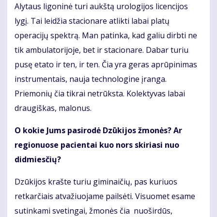
Alytaus ligoninė turi aukštą urologijos licencijos
lygį. Tai leidžia stacionare atlikti labai platų
operacijų spektrą. Man patinka, kad galiu dirbti ne
tik ambulatorijoje, bet ir stacionare. Dabar turiu
pusę etato ir ten, ir ten. Čia yra geras aprūpinimas
instrumentais, nauja technologine įranga.
Priemonių čia tikrai netrūksta. Kolektyvas labai
draugiškas, malonus.
O kokie Jums pasirodė Dzūkijos žmonės? Ar
regionuose pacientai kuo nors skiriasi nuo
didmiesčių?
Dzūkijos krašte turiu giminaičių, pas kuriuos
retkarčiais atvažiuojame pailsėti. Visuomet esame
sutinkami svetingai, žmonės čia nuoširdūs,