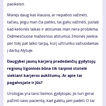
pasikeisti.
Manęs daug kas klausia, ar nepabos važinėti,
tačiau, jeigu man čia patiks, tai galiu važinėti, juolab
kad kelionės laikas ir atstumas man nėra problema.
Didmiesčiuose mažesnius atstumus žmonės įveikia
per tokį pat laiko tarpą, kurį užtrunku važiuodamas
į darbą Alytuje.
Daugybei jaunų karjerą pradedančių gydytojų
regionų ligoninės būna tik tarpinė stotelė
siekiant karjeros aukštumų. Ar apie tai
pagalvojate ir Jūs?
Urologas yra tarsi šeimos gydytojas, jis turi gerai
pažinti savo pacientą, kad galėtų jam padėti. O tai