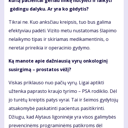
kurią pacientai geriau linkę nutylėti ir laikyti
gėdingu dalyku. Ar yra ko gėdytis?
Tikrai ne. Kuo anksčiau kreipsis, tuo bus galima
efektyviau padėti. Vizito metu nustatomas šlapimo
nelaikymo tipas ir skiriamas medikamentinis, o
neretai prireikia ir operacinio gydymo.
Ką manote apie dažniausią vyrų onkologinį
susirgimą – prostatos vėžį?
Viskas priklauso nuo pačių vyrų. Ligai aptikti
užtenka paprasto kraujo tyrimo – PSA rodiklio. Dėl
jo turėtų kreiptis patys vyrai. Tai ir šeimos gydytojų
atsakomybė paskatinti pacientus pasitikrinti.
Džiugu, kad Alytaus ligoninėje yra visos galimybės
prevencinėms programinėms patikroms dėl