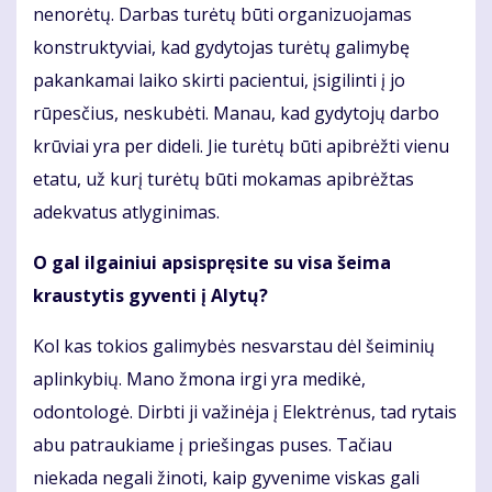
nenorėtų. Darbas turėtų būti organizuojamas
konstruktyviai, kad gydytojas turėtų galimybę
pakankamai laiko skirti pacientui, įsigilinti į jo
rūpesčius, neskubėti. Manau, kad gydytojų darbo
krūviai yra per dideli. Jie turėtų būti apibrėžti vienu
etatu, už kurį turėtų būti mokamas apibrėžtas
adekvatus atlyginimas.
O gal ilgainiui apsispręsite su visa šeima
kraustytis gyventi į Alytų?
Kol kas tokios galimybės nesvarstau dėl šeiminių
aplinkybių. Mano žmona irgi yra medikė,
odontologė. Dirbti ji važinėja į Elektrėnus, tad rytais
abu patraukiame į priešingas puses. Tačiau
niekada negali žinoti, kaip gyvenime viskas gali