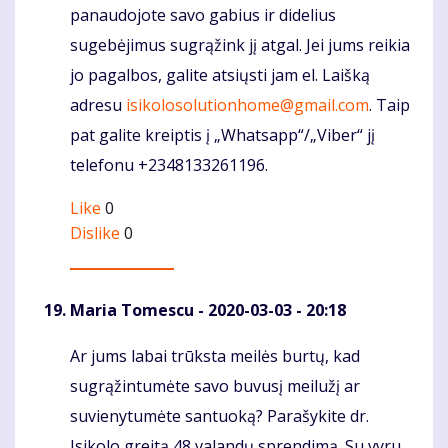
panaudojote savo gabius ir didelius
sugebėjimus sugrąžink jį atgal. Jei jums reikia
jo pagalbos, galite atsiųsti jam el. Laišką
adresu
isikolosolutionhome@gmail.com
. Taip
pat galite kreiptis į „Whatsapp“/„Viber“ jį
telefonu +2348133261196.
Like
0
Dislike
0
Maria Tomescu
- 2020-03-03 - 20:18
Ar jums labai trūksta meilės burtų, kad
Komentaras
sugrąžintumėte savo buvusį meilužį ar
suvienytumėte santuoką? Parašykite dr.
Isikolo greitą 48 valandų sprendimą. Su vyru