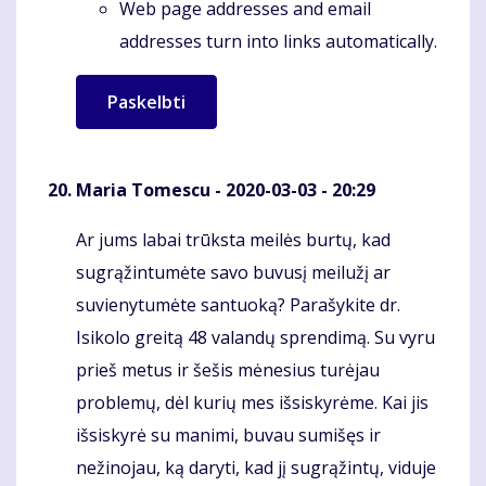
Web page addresses and email
addresses turn into links automatically.
Maria Tomescu
- 2020-03-03 - 20:29
Ar jums labai trūksta meilės burtų, kad
Komentaras
sugrąžintumėte savo buvusį meilužį ar
suvienytumėte santuoką? Parašykite dr.
Isikolo greitą 48 valandų sprendimą. Su vyru
prieš metus ir šešis mėnesius turėjau
problemų, dėl kurių mes išsiskyrėme. Kai jis
išsiskyrė su manimi, buvau sumišęs ir
nežinojau, ką daryti, kad jį sugrąžintų, viduje