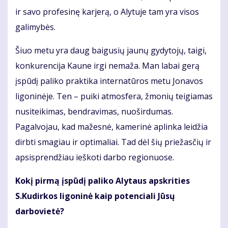
ir savo profesinę karjerą, o Alytuje tam yra visos
galimybės.
Šiuo metu yra daug baigusių jaunų gydytojų, taigi,
konkurencija Kaune irgi nemaža. Man labai gerą
įspūdį paliko praktika internatūros metu Jonavos
ligoninėje. Ten – puiki atmosfera, žmonių teigiamas
nusiteikimas, bendravimas, nuoširdumas.
Pagalvojau, kad mažesnė, kamerinė aplinka leidžia
dirbti smagiau ir optimaliai. Tad dėl šių priežasčių ir
apsisprendžiau ieškoti darbo regionuose.
Kokį pirmą įspūdį paliko Alytaus apskrities
S.Kudirkos ligoninė kaip potenciali Jūsų
darbovietė?