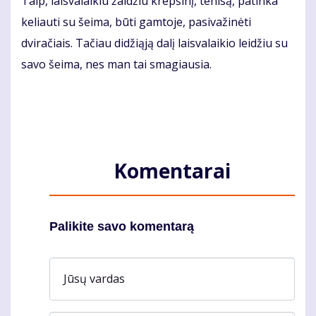
Taip, laisvalaikiu žaidžiu krepšinį, tenisą, patinka
keliauti su šeima, būti gamtoje, pasivažinėti
dviračiais. Tačiau didžiąją dalį laisvalaikio leidžiu su
savo šeima, nes man tai smagiausia.
Komentarai
Palikite savo komentarą
Jūsų vardas