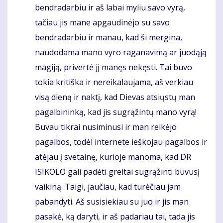
bendradarbiu ir aš labai myliu savo vyrą,
tačiau jis mane apgaudinėjo su savo
bendradarbiu ir manau, kad ši mergina,
naudodama mano vyro raganavimą ar juodąją
magiją, privertė jį manęs nekęsti. Tai buvo
tokia kritiška ir nereikalaujama, aš verkiau
visą dieną ir naktį, kad Dievas atsiųstų man
pagalbininką, kad jis sugrąžintų mano vyrą!
Buvau tikrai nusiminusi ir man reikėjo
pagalbos, todėl internete ieškojau pagalbos ir
atėjau į svetainę, kurioje manoma, kad DR
ISIKOLO gali padėti greitai sugrąžinti buvusį
vaikiną. Taigi, jaučiau, kad turėčiau jam
pabandyti. Aš susisiekiau su juo ir jis man
pasakė, ką daryti, ir aš padariau tai, tada jis