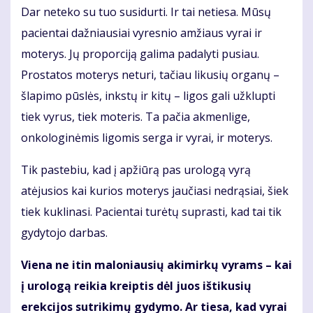
Dar neteko su tuo susidurti. Ir tai netiesa. Mūsų
pacientai dažniausiai vyresnio amžiaus vyrai ir
moterys. Jų proporciją galima padalyti pusiau.
Prostatos moterys neturi, tačiau likusių organų –
šlapimo pūslės, inkstų ir kitų – ligos gali užklupti
tiek vyrus, tiek moteris. Ta pačia akmenlige,
onkologinėmis ligomis serga ir vyrai, ir moterys.
Tik pastebiu, kad į apžiūrą pas urologą vyrą
atėjusios kai kurios moterys jaučiasi nedrąsiai, šiek
tiek kuklinasi. Pacientai turėtų suprasti, kad tai tik
gydytojo darbas.
Viena ne itin maloniausių akimirkų vyrams – kai
į urologą reikia kreiptis dėl juos ištikusių
erekcijos sutrikimų gydymo. Ar tiesa, kad vyrai