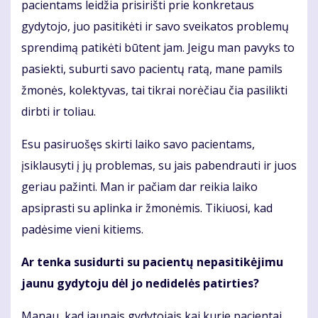
pacientams leidžia prisirišti prie konkretaus
gydytojo, juo pasitikėti ir savo sveikatos problemų
sprendimą patikėti būtent jam. Jeigu man pavyks to
pasiekti, suburti savo pacientų ratą, mane pamils
žmonės, kolektyvas, tai tikrai norėčiau čia pasilikti
dirbti ir toliau.
Esu pasiruošęs skirti laiko savo pacientams,
įsiklausyti į jų problemas, su jais pabendrauti ir juos
geriau pažinti. Man ir pačiam dar reikia laiko
apsiprasti su aplinka ir žmonėmis. Tikiuosi, kad
padėsime vieni kitiems.
Ar tenka susidurti su pacientų nepasitikėjimu
jaunu gydytoju dėl jo nedidelės patirties?
Manau, kad jaunais gydytojais kai kurie pacientai