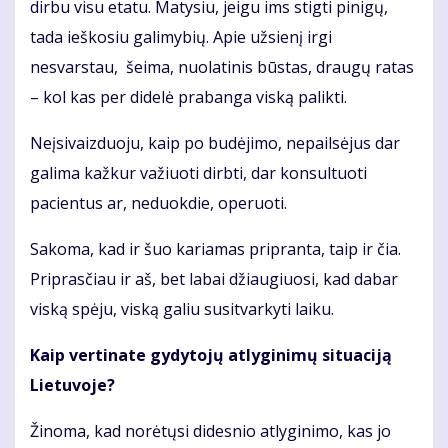
dirbu visu etatu. Matysiu, jeigu ims stigti pinigų,
tada ieškosiu galimybių. Apie užsienį irgi
nesvarstau, šeima, nuolatinis būstas, draugų ratas
– kol kas per didelė prabanga viską palikti.
Neįsivaizduoju, kaip po budėjimo, nepailsėjus dar
galima kažkur važiuoti dirbti, dar konsultuoti
pacientus ar, neduokdie, operuoti.
Sakoma, kad ir šuo kariamas pripranta, taip ir čia.
Priprasčiau ir aš, bet labai džiaugiuosi, kad dabar
viską spėju, viską galiu susitvarkyti laiku.
Kaip vertinate gydytojų atlyginimų situaciją
Lietuvoje?
Žinoma, kad norėtųsi didesnio atlyginimo, kas jo