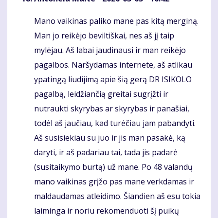
Mano vaikinas paliko mane pas kitą merginą.
Komentaras
Man jo reikėjo beviltiškai, nes aš jį taip
mylėjau. Aš labai jaudinausi ir man reikėjo
pagalbos. Naršydamas internete, aš atlikau
ypatingą liudijimą apie šią gerą DR ISIKOLO
pagalbą, leidžiančią greitai sugrįžti ir
nutraukti skyrybas ar skyrybas ir panašiai,
todėl aš jaučiau, kad turėčiau jam pabandyti.
Aš susisiekiau su juo ir jis man pasakė, ką
daryti, ir aš padariau tai, tada jis padarė
(susitaikymo burtą) už mane. Po 48 valandų
mano vaikinas grįžo pas mane verkdamas ir
maldaudamas atleidimo. Šiandien aš esu tokia
laiminga ir noriu rekomenduoti šį puikų