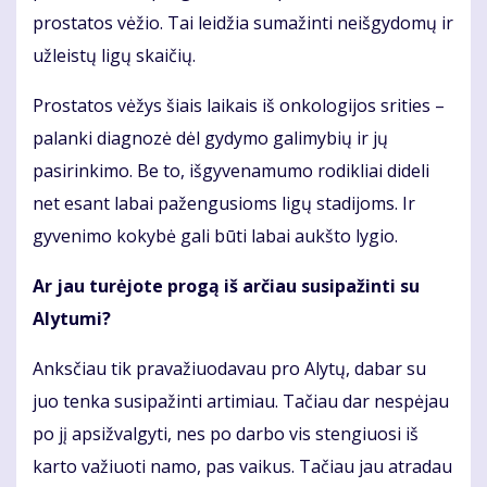
prostatos vėžio. Tai leidžia sumažinti neišgydomų ir
užleistų ligų skaičių.
Prostatos vėžys šiais laikais iš onkologijos srities –
palanki diagnozė dėl gydymo galimybių ir jų
pasirinkimo. Be to, išgyvenamumo rodikliai dideli
net esant labai pažengusioms ligų stadijoms. Ir
gyvenimo kokybė gali būti labai aukšto lygio.
Ar jau turėjote progą iš arčiau susipažinti su
Alytumi?
Anksčiau tik pravažiuodavau pro Alytų, dabar su
juo tenka susipažinti artimiau. Tačiau dar nespėjau
po jį apsižvalgyti, nes po darbo vis stengiuosi iš
karto važiuoti namo, pas vaikus. Tačiau jau atradau