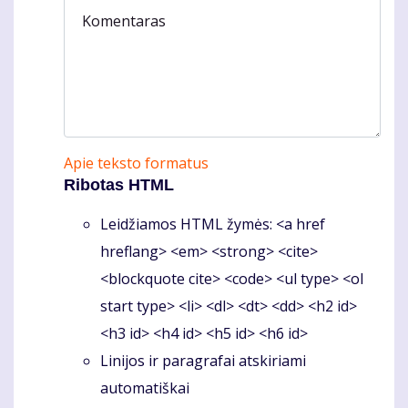
Komentaras
Apie teksto formatus
Ribotas HTML
Leidžiamos HTML žymės: <a href
hreflang> <em> <strong> <cite>
<blockquote cite> <code> <ul type> <ol
start type> <li> <dl> <dt> <dd> <h2 id>
<h3 id> <h4 id> <h5 id> <h6 id>
Linijos ir paragrafai atskiriami
automatiškai