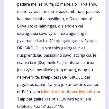
padarė meilės burtą už mane. Po 11 valandų
mano vyras man tikrai paskambino ir pasakė,
kad manęs labai pasiilgau, o Dieve mano!
Buvau toks laimingas, o šiandien vėl
džiaugiuosi savo vyru ir džiaugsmingai
gyvename kartu. Dėkoju galingam rašytojui
DR ISIKOLO, jis yra toks galingas ir aš
nusprendžiau pasidalinti savo istorija čia. Jei
esate čia ir jūsų meilužis jus atstumia arba
jūsų vyras persikėlė į kitą moterį, daugiau
nebeverkite, kreipkitės į DR ISIKOLO dėl
pagalbos dabar. Tai yra jo kontaktinis asmuo
el. Paštu jam
isikolosolutionhome@gmail.com
.
Taip pat galite kreiptis į „WhatsApp“ jam
telefonu +2348133261196