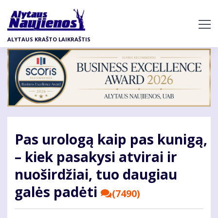
Pereiti
į
pagrindinį
ALYTAUS KRAŠTO LAIKRAŠTIS
turinį
Pas urologą kaip pas kunigą,
– kiek pasakysi atvirai ir
nuoširdžiai, tuo daugiau
galės padėti
(7490)