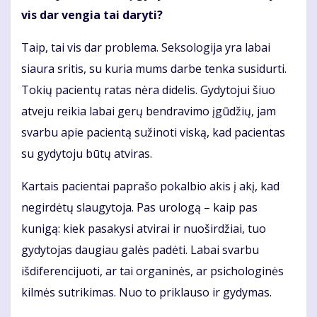
vis dar vengia tai daryti?
Taip, tai vis dar problema. Seksologija yra labai
siaura sritis, su kuria mums darbe tenka susidurti.
Tokių pacientų ratas nėra didelis. Gydytojui šiuo
atveju reikia labai gerų bendravimo įgūdžių, jam
svarbu apie pacientą sužinoti viską, kad pacientas
su gydytoju būtų atviras.
Kartais pacientai paprašo pokalbio akis į akį, kad
negirdėtų slaugytoja. Pas urologą – kaip pas
kunigą: kiek pasakysi atvirai ir nuoširdžiai, tuo
gydytojas daugiau galės padėti. Labai svarbu
išdiferencijuoti, ar tai organinės, ar psichologinės
kilmės sutrikimas. Nuo to priklauso ir gydymas.