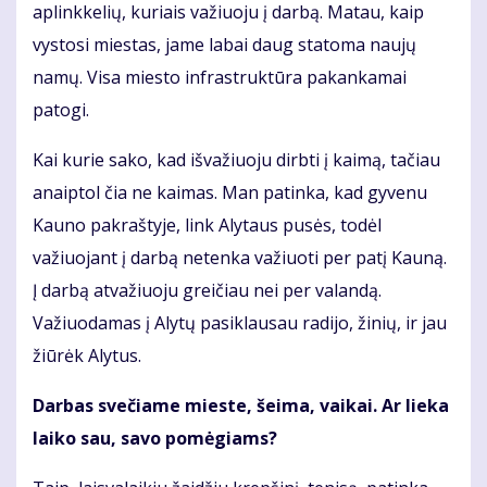
aplinkkelių, kuriais važiuoju į darbą. Matau, kaip
vystosi miestas, jame labai daug statoma naujų
namų. Visa miesto infrastruktūra pakankamai
patogi.
Kai kurie sako, kad išvažiuoju dirbti į kaimą, tačiau
anaiptol čia ne kaimas. Man patinka, kad gyvenu
Kauno pakraštyje, link Alytaus pusės, todėl
važiuojant į darbą netenka važiuoti per patį Kauną.
Į darbą atvažiuoju greičiau nei per valandą.
Važiuodamas į Alytų pasiklausau radijo, žinių, ir jau
žiūrėk Alytus.
Darbas svečiame mieste, šeima, vaikai. Ar lieka
laiko sau, savo pomėgiams?