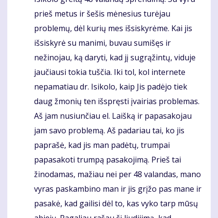
prieš metus ir šešis mėnesius turėjau
problemų, dėl kurių mes išsiskyrėme. Kai jis
išsiskyrė su manimi, buvau sumišęs ir
nežinojau, ką daryti, kad jį sugrąžintų, viduje
jaučiausi tokia tuščia. Iki tol, kol internete
nepamatiau dr. Isikolo, kaip Jis padėjo tiek
daug žmonių ten išspręsti įvairias problemas.
Aš jam nusiunčiau el. Laišką ir papasakojau
jam savo problemą. Aš padariau tai, ko jis
paprašė, kad jis man padėtų, trumpai
papasakoti trumpą pasakojimą. Prieš tai
žinodamas, mažiau nei per 48 valandas, mano
vyras paskambino man ir jis grįžo pas mane ir
pasakė, kad gailisi dėl to, kas vyko tarp mūsų
abiejų. Pagaliau rašau šį liudijimą, kad