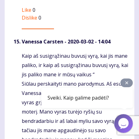
Like
0
Dislike
0
Vanessa Carsten
- 2020-03-02 - 14:04
Kaip aš susigrąžinau buvusį vyrą, kai jis mane
Komentaras
paliko, ir kaip aš susigrąžinau buvusį vyrą, kai
jis paliko mane ir mūsų vaikus “
Siūlau perskaityti mano parodymus. Aš esu
Vanessa Carsten, labai džiaugiuosi, kad mano
Sveiki. Kaip galime padėti?
vyras grįžo po to, kai paliko mane pas kitą
moterį. Mano vyras turėjo ryšių su
bendradarbiu ir aš labai myliu savo vyrą,
tačiau jis mane apgaudinėjo su savo