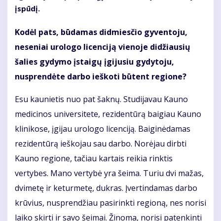
įspūdį.
Kodėl pats, būdamas didmiesčio gyventoju,
neseniai urologo licenciją vienoje didžiausių
šalies gydymo įstaigų įgijusiu gydytoju,
nusprendėte darbo ieškoti būtent regione?
Esu kaunietis nuo pat šaknų. Studijavau Kauno
medicinos universitete, rezidentūrą baigiau Kauno
klinikose, įgijau urologo licenciją. Baiginėdamas
rezidentūrą ieškojau sau darbo. Norėjau dirbti
Kauno regione, tačiau kartais reikia rinktis
vertybes. Mano vertybė yra šeima. Turiu dvi mažas,
dvimetę ir keturmetę, dukras. Įvertindamas darbo
krūvius, nusprendžiau pasirinkti regioną, nes norisi
laiko skirti ir savo šeimai. Žinoma, norisi patenkinti