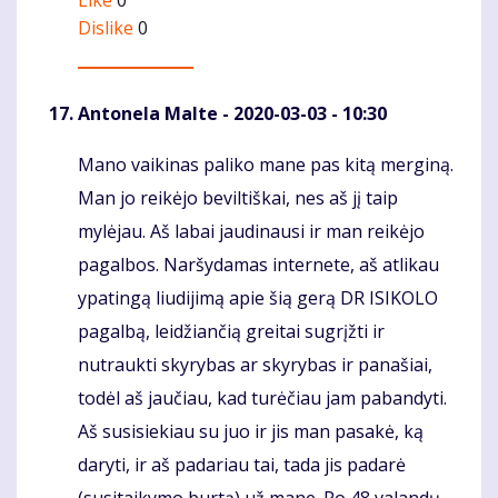
Dislike
0
Antonela Malte
- 2020-03-03 - 10:30
Mano vaikinas paliko mane pas kitą merginą.
Komentaras
Man jo reikėjo beviltiškai, nes aš jį taip
mylėjau. Aš labai jaudinausi ir man reikėjo
pagalbos. Naršydamas internete, aš atlikau
ypatingą liudijimą apie šią gerą DR ISIKOLO
pagalbą, leidžiančią greitai sugrįžti ir
nutraukti skyrybas ar skyrybas ir panašiai,
todėl aš jaučiau, kad turėčiau jam pabandyti.
Aš susisiekiau su juo ir jis man pasakė, ką
daryti, ir aš padariau tai, tada jis padarė
(susitaikymo burtą) už mane. Po 48 valandų