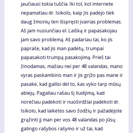
jaučiausi tokia tuščia. Iki tol, kol internete
nepamatiau dr. Isikolo, kaip Jis padėjo tiek
daug žmonių ten išspręsti įvairias problemas.
Aš jam nusiunčiau el. Laišką ir papasakojau
jam savo problemą. Aš padariau tai, ko jis
paprašė, kad jis man padėtų, trumpai
papasakoti trumpą pasakojimą. Prieš tai
žinodamas, mažiau nei per 48 valandas, mano
vyras paskambino man ir jis grįžo pas mane ir
pasakė, kad gailisi dėl to, kas vyko tarp mūsų
abiejų. Pagaliau rašau šį liudijimą, kad
norėčiau padėkoti ir nuoširdžiai padėkoti dr.
Isikolo, kad laikėtės savo žodžių ir pažadėjote
grąžinti jį man per vos 48 valandas po jūsų
galingo rašybos rašymo ir už tai, kad