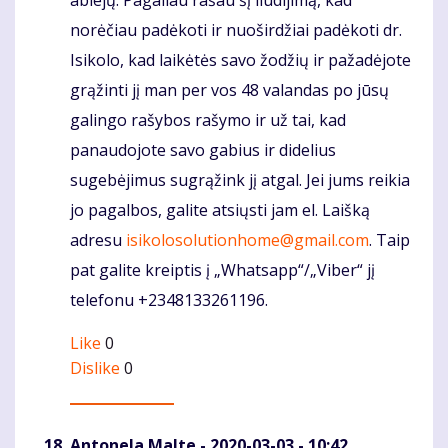
norėčiau padėkoti ir nuoširdžiai padėkoti dr.
Isikolo, kad laikėtės savo žodžių ir pažadėjote
grąžinti jį man per vos 48 valandas po jūsų
galingo rašybos rašymo ir už tai, kad
panaudojote savo gabius ir didelius
sugebėjimus sugrąžink jį atgal. Jei jums reikia
jo pagalbos, galite atsiųsti jam el. Laišką
adresu
isikolosolutionhome@gmail.com
. Taip
pat galite kreiptis į „Whatsapp“/„Viber“ jį
telefonu +2348133261196.
Like
0
Dislike
0
Antonela Malte
- 2020-03-03 - 10:42