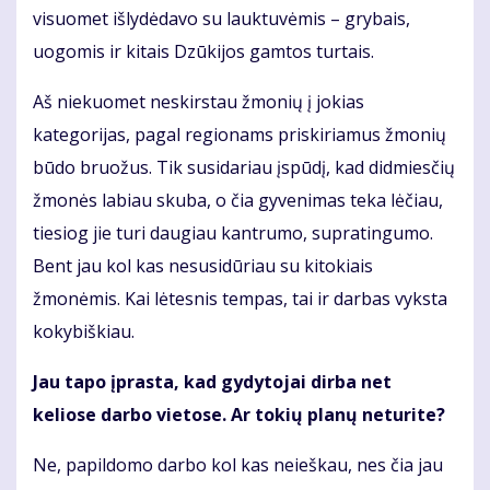
visuomet išlydėdavo su lauktuvėmis – grybais,
uogomis ir kitais Dzūkijos gamtos turtais.
Aš niekuomet neskirstau žmonių į jokias
kategorijas, pagal regionams priskiriamus žmonių
būdo bruožus. Tik susidariau įspūdį, kad didmiesčių
žmonės labiau skuba, o čia gyvenimas teka lėčiau,
tiesiog jie turi daugiau kantrumo, supratingumo.
Bent jau kol kas nesusidūriau su kitokiais
žmonėmis. Kai lėtesnis tempas, tai ir darbas vyksta
kokybiškiau.
Jau tapo įprasta, kad gydytojai dirba net
keliose darbo vietose. Ar tokių planų neturite?
Ne, papildomo darbo kol kas neieškau, nes čia jau