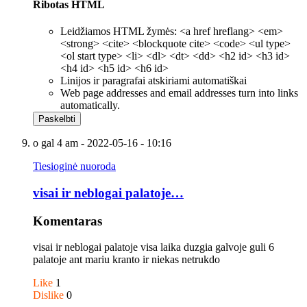
Ribotas HTML
Leidžiamos HTML žymės: <a href hreflang> <em>
<strong> <cite> <blockquote cite> <code> <ul type>
<ol start type> <li> <dl> <dt> <dd> <h2 id> <h3 id>
<h4 id> <h5 id> <h6 id>
Linijos ir paragrafai atskiriami automatiškai
Web page addresses and email addresses turn into links
automatically.
o gal 4 am
- 2022-05-16 - 10:16
Tiesioginė nuoroda
visai ir neblogai palatoje…
Komentaras
visai ir neblogai palatoje visa laika duzgia galvoje guli 6
palatoje ant mariu kranto ir niekas netrukdo
Like
1
Dislike
0