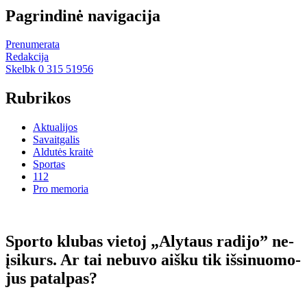
Pagrindinė navigacija
Prenumerata
Redakcija
Skelbk 0 315 51956
Rubrikos
Aktualijos
Savaitgalis
Aldutės kraitė
Sportas
112
Pro memoria
Spor­to klu­bas vie­toj „Aly­taus ra­di­jo” ne­
įsi­kurs. Ar tai ne­bu­vo aiš­ku tik iš­si­nuo­mo­
jus pa­tal­pas?