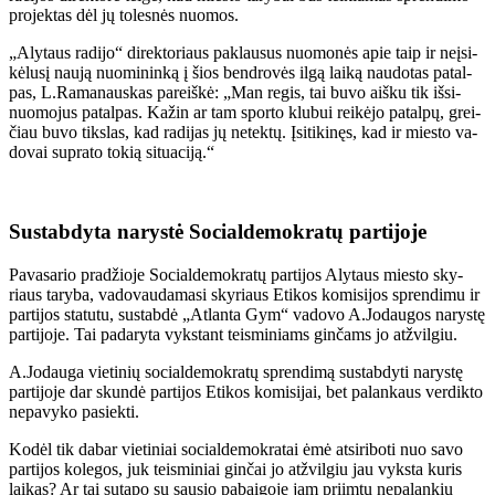
pro­jek­tas dėl jų to­les­nės nuo­mos.
„Aly­taus ra­di­jo“ di­rek­to­riaus pa­klau­sus nuo­mo­nės apie taip ir ne­įsi­
kė­lu­sį nau­ją nuo­mi­nin­ką į šios ben­dro­vės il­gą lai­ką nau­do­tas pa­tal­
pas, L.Ra­ma­naus­kas pa­reiš­kė: „Man re­gis, tai bu­vo aiš­ku tik iš­si­
nuo­mo­jus pa­tal­pas. Ka­žin ar tam spor­to klu­bui rei­kė­jo pa­tal­pų, grei­
čiau bu­vo tiks­las, kad ra­di­jas jų ne­tek­tų. Įsi­ti­ki­nęs, kad ir mies­to va­
do­vai su­pra­to to­kią si­tu­a­ci­ją.“
Su­stab­dy­ta na­rys­tė So­cial­de­mok­ra­tų par­ti­jo­je
Pa­va­sa­rio pra­džio­je So­cial­de­mok­ra­tų par­ti­jos Aly­taus mies­to sky­
riaus ta­ry­ba, va­do­vau­da­ma­si sky­riaus Eti­kos ko­mi­si­jos spren­di­mu ir
par­ti­jos sta­tu­tu, su­stab­dė „At­lan­ta Gym“ va­do­vo A.Jo­dau­gos na­rys­tę
par­ti­jo­je. Tai pa­da­ry­ta vyks­tant teis­mi­niams gin­čams jo at­žvil­giu.
A.Jo­dau­ga vie­ti­nių so­cial­de­mok­ra­tų spren­di­mą su­stab­dy­ti na­rys­tę
par­ti­jo­je dar skun­dė par­ti­jos Eti­kos ko­mi­si­jai, bet pa­lan­kaus ver­dik­to
ne­pa­vy­ko pa­siek­ti.
Ko­dėl tik da­bar vie­ti­niai so­cial­de­mok­ra­tai ėmė at­si­ri­bo­ti nuo sa­vo
par­ti­jos ko­le­gos, juk teis­mi­niai gin­čai jo at­žvil­giu jau vyks­ta ku­ris
lai­kas? Ar tai su­ta­po su sau­sio pa­bai­go­je jam pri­im­tu ne­pa­lan­kiu