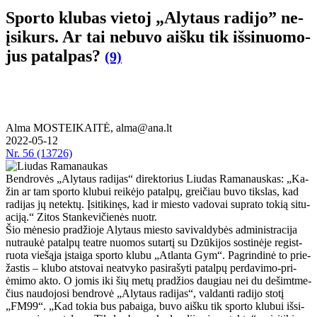
Spor­to klu­bas vie­toj „Aly­taus ra­di­jo” ne­
įsi­kurs. Ar tai ne­bu­vo aiš­ku tik iš­si­nuo­mo­
jus pa­tal­pas?
(9)
Alma MOSTEIKAITĖ, alma@ana.lt
2022-05-12
Nr.
56 (13726)
Bendrovės „Alytaus radijas“ direktorius Liudas Ramanauskas: „Ka­
žin ar tam spor­to klu­bui rei­kė­jo pa­tal­pų, grei­čiau bu­vo tiks­las, kad
ra­di­jas jų ne­tek­tų. Įsi­ti­ki­nęs, kad ir mies­to va­do­vai su­pra­to to­kią si­tu­
a­ci­ją.“ Zi­tos Stan­ke­vi­čie­nės nuotr.
Šio mė­ne­sio pra­džio­je Aly­taus mies­to sa­vi­val­dy­bės ad­mi­nist­ra­ci­ja
nu­trau­kė pa­tal­pų te­at­re nuo­mos su­tar­tį su Dzū­ki­jos sos­ti­nė­je re­gist­
ruo­ta vie­šą­ja įstai­ga spor­to klu­bu „At­lan­ta Gym“. Pa­grin­di­nė to prie­
žas­tis – klu­bo at­sto­vai ne­at­vy­ko pa­si­ra­šy­ti pa­tal­pų per­da­vi­mo-pri­
ėmi­mo ak­to. O jo­mis iki šių me­tų pra­džios dau­giau nei du de­šimt­me­
čius nau­do­jo­si ben­dro­vė „Aly­taus ra­di­jas“, val­dan­ti ra­di­jo sto­tį
„FM99“. „Kad to­kia bus pa­bai­ga, bu­vo aiš­ku tik spor­to klu­bui iš­si­