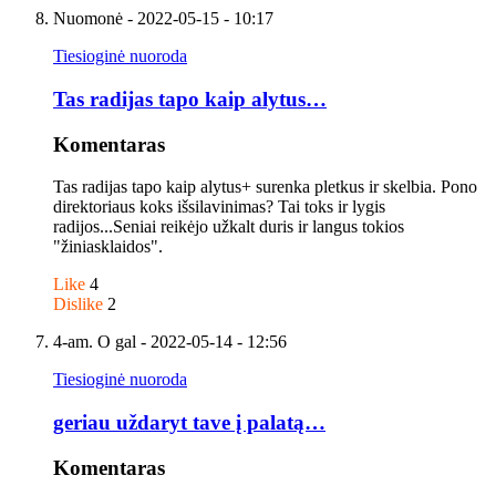
Nuomonė
- 2022-05-15 - 10:17
Tiesioginė nuoroda
Tas radijas tapo kaip alytus…
Komentaras
Tas radijas tapo kaip alytus+ surenka pletkus ir skelbia. Pono
direktoriaus koks išsilavinimas? Tai toks ir lygis
radijos...Seniai reikėjo užkalt duris ir langus tokios
"žiniasklaidos".
Like
4
Dislike
2
4-am. O gal
- 2022-05-14 - 12:56
Tiesioginė nuoroda
geriau uždaryt tave į palatą…
Komentaras