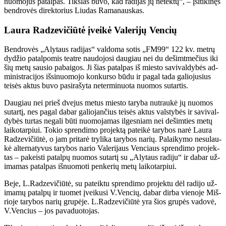
nuo­mo­jus pa­tal­pas. Tiks­las bu­vo, kad ra­di­jas jų ne­tek­tų“, – įsi­ti­ki­nęs
ben­dro­vės di­rek­to­rius Liu­das Ra­ma­naus­kas.
Lau­ra Ra­dze­vi­čiū­tė įvei­kė Va­le­ri­jų Ven­cių
Ben­dro­vės „Aly­taus ra­di­jas“ val­do­ma so­tis „FM99“ 122 kv. met­rų
dy­džio pa­tal­po­mis te­at­re nau­do­jo­si dau­giau nei du de­šimt­me­čius iki
šių me­tų sau­sio pa­bai­gos. Ji šias pa­tal­pas iš mies­to sa­vi­val­dy­bės ad­
mi­nist­ra­ci­jos iš­si­nuo­mo­jo kon­kur­so bū­du ir pa­gal ta­da ga­lio­ju­sius
tei­sės ak­tus bu­vo pa­si­ra­šy­ta ne­ter­mi­nuo­ta nuo­mos su­tar­tis.
Dau­giau nei prieš dve­jus me­tus mies­to ta­ry­ba nu­trau­kė jų nuo­mos
su­tar­tį, nes pa­gal da­bar ga­lio­jan­čius tei­sės ak­tus vals­ty­bės ir sa­vi­val­
dy­bės tur­tas ne­ga­li bū­ti nuo­mo­ja­mas il­ges­niam nei de­šim­ties me­tų
lai­ko­tar­piui. To­kio spren­di­mo pro­jek­tą pa­tei­kė ta­ry­bos na­rė Lau­ra
Ra­dze­vi­čiū­tė, o jam pri­ta­rė try­li­ka ta­ry­bos na­rių. Pa­lai­ky­mo ne­su­lau­
kė al­ter­na­ty­vus ta­ry­bos na­rio Va­le­ri­jaus Ven­ciaus spren­di­mo pro­jek­
tas – pa­keis­ti pa­tal­pų nuo­mos su­tar­tį su „Aly­taus ra­di­ju“ ir da­bar už­
ima­mas pa­tal­pas iš­nuo­mo­ti pen­ke­rių me­tų lai­ko­tar­piui.
Be­je, L.Ra­dze­vi­čiū­tė, su pa­teik­tu spren­di­mo pro­jek­tu dėl ra­di­jo už­
ima­mų pa­tal­pų ir tuo­met įvei­ku­si V.Ven­cių, da­bar dir­ba vie­no­je Miš­
rio­je ta­ry­bos na­rių gru­pė­je. L.Ra­dze­vi­čiū­tė yra šios gru­pės va­do­vė,
V.Ven­cius – jos pa­va­duo­to­jas.