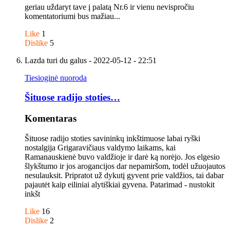
geriau uždaryt tave į palatą Nr.6 ir vienu nevispročiu
komentatoriumi bus mažiau...
Like
1
Dislike
5
Lazda turi du galus
- 2022-05-12 - 22:51
Tiesioginė nuoroda
Šituose radijo stoties…
Komentaras
Šituose radijo stoties savininkų inkštimuose labai ryški
nostalgija Grigaravičiaus valdymo laikams, kai
Ramanauskienė buvo valdžioje ir darė ką norėjo. Jos elgesio
šlykštumo ir jos arogancijos dar nepamiršom, todėl užuojautos
nesulauksit. Pripratot už dykutį gyvent prie valdžios, tai dabar
pajautėt kaip eiliniai alytiškiai gyvena. Patarimad - nustokit
inkšt
Like
16
Dislike
2