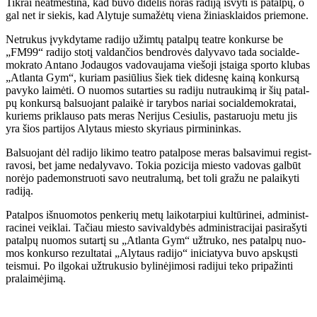
Tik­rai ne­at­mes­ti­na, kad bu­vo di­de­lis no­ras ra­di­ją iš­vy­ti iš pa­tal­pų, o
gal net ir sie­kis, kad Aly­tu­je su­ma­žė­tų vie­na ži­niask­lai­dos prie­mo­ne.
Ne­tru­kus įvyk­dy­ta­me ra­di­jo už­im­tų pa­tal­pų te­at­re kon­kur­se be
„FM99“ ra­di­jo sto­tį val­dan­čios ben­dro­vės da­ly­va­vo ta­da so­cial­de­
mok­ra­to An­ta­no Jo­dau­gos va­do­vau­ja­ma vie­šo­ji įstai­ga spor­to klu­bas
„At­lan­ta Gym“, ku­riam pa­siū­lius šiek tiek di­des­nę kai­ną kon­kur­są
pa­vy­ko lai­mė­ti. O nuo­mos su­tar­ties su ra­di­ju nu­trau­ki­mą ir šių pa­tal­
pų kon­kur­są bal­suo­jant pa­lai­kė ir ta­ry­bos na­riai so­cial­de­mok­ra­tai,
ku­riems pri­klau­so pats me­ras Ne­ri­jus Ce­siu­lis, pas­ta­ruo­ju me­tu jis
yra šios par­ti­jos Aly­taus mies­to sky­riaus pir­mi­nin­kas.
Bal­suo­jant dėl ra­di­jo li­ki­mo te­at­ro pa­tal­po­se me­ras bal­sa­vi­mui re­gist­
ra­vo­si, bet ja­me ne­da­ly­va­vo. To­kia po­zi­ci­ja mies­to va­do­vas gal­būt
no­rė­jo pa­de­monst­ruo­ti sa­vo neut­ra­lu­mą, bet to­li gra­žu ne pa­lai­ky­ti
ra­di­ją.
Pa­tal­pos iš­nuo­mo­tos pen­ke­rių me­tų lai­ko­tar­piui kul­tū­ri­nei, ad­mi­nist­
ra­ci­nei veik­lai. Ta­čiau mies­to sa­vi­val­dy­bės ad­mi­nist­ra­ci­jai pa­si­ra­šy­ti
pa­tal­pų nuo­mos su­tar­tį su „At­lan­ta Gym“ už­tru­ko, nes pa­tal­pų nuo­
mos kon­kur­so re­zul­ta­tai „Aly­taus ra­di­jo“ ini­cia­ty­va bu­vo ap­skųs­ti
teis­mui. Po il­go­kai už­tru­ku­sio by­li­nė­ji­mo­si ra­di­jui te­ko pri­pa­žin­ti
pra­lai­mė­ji­mą.