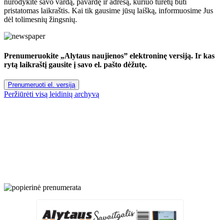
nurodykite savo vardą, pavardę ir adresą, kuriuo turėtų būti
pristatomas laikraštis. Kai tik gausime jūsų laišką, informuosime Jus
dėl tolimesnių žingsnių.
Prenumeruokite „Alytaus naujienos” elektroninę versiją. Ir kas
rytą laikraštį gausite į savo el. pašto dėžutę.
Prenumeruoti el. versiją
Peržiūrėti visą leidinių archyvą