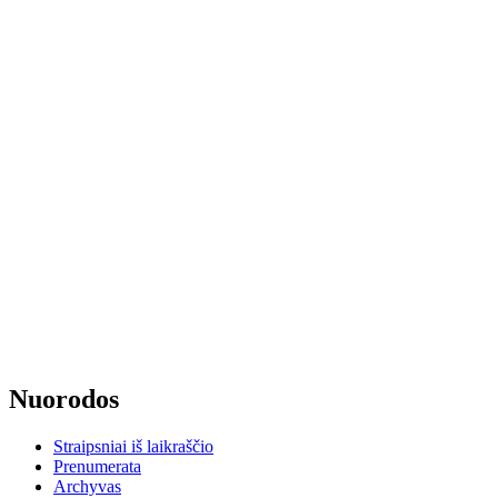
Nuorodos
Straipsniai iš laikraščio
Prenumerata
Archyvas