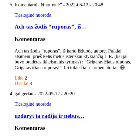
Komentarui “Nuomonė”
- 2022-05-12 - 20:48
Tiesioginė nuoroda
Ach tas žodis “ruporas”, iš…
Komentaras
Ach tas žodis “ruporas”, iš karto išduoda autorę. Puikiai
atsimenu prieš kelis metus isteriškai klykiančią L.R. (kai jai
buvo pradėtas ikiteisminis tyrimas) : “Grigaravičiaus ruporas,
Grigaravičiaus ruporas!” Tai tokie čia ir komentatoriai. 😄
Like
2
Dislike
3
gal geriau
- 2022-05-12 - 20:20
Tiesioginė nuoroda
uzdaryt ta radija ir nebus…
Komentaras