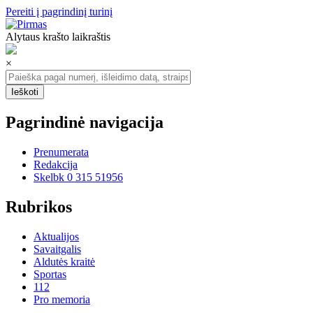
Pereiti į pagrindinį turinį
Alytaus krašto laikraštis
×
Pagrindinė navigacija
Prenumerata
Redakcija
Skelbk 0 315 51956
Rubrikos
Aktualijos
Savaitgalis
Aldutės kraitė
Sportas
112
Pro memoria