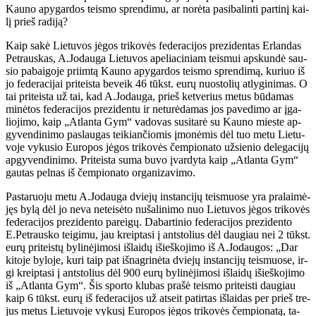
Kau­no apy­gar­dos teis­mo spren­di­mu, ar no­rė­ta pa­si­ba­lin­ti par­ti­nį kai­
lį prieš ra­di­ją?
Kaip sa­kė Lie­tu­vos jė­gos tri­ko­vės fe­de­ra­ci­jos pre­zi­den­tas Er­lan­das
Pet­raus­kas, A.Jo­dau­ga Lie­tu­vos ape­lia­ci­niam teis­mui ap­skun­dė sau­
sio pa­bai­go­je pri­im­tą Kau­no apy­gar­dos teis­mo spren­di­mą, ku­riuo iš
jo fe­de­ra­ci­jai pri­teis­ta be­veik 46 tūkst. eu­rų nuos­to­lių at­ly­gi­ni­mas. O
tai pri­teis­ta už tai, kad A.Jo­dau­ga, prieš ket­ve­rius me­tus bū­da­mas
mi­nė­tos fe­de­ra­ci­jos pre­zi­den­tu ir ne­tu­rė­da­mas jos pa­ve­di­mo ar įga­
lio­ji­mo, kaip „At­lan­ta Gym“ va­do­vas su­si­ta­rė su Kau­no mies­te ap­
gy­ven­di­ni­mo pa­slau­gas tei­kian­čio­mis įmo­nė­mis dėl tuo me­tu Lie­tu­
vo­je vy­ku­sio Eu­ro­pos jė­gos tri­ko­vės čem­pio­na­to už­sie­nio de­le­ga­ci­jų
ap­gy­ven­di­ni­mo. Pri­teis­ta su­ma bu­vo įvar­dy­ta kaip „At­lan­ta Gym“
gau­tas pel­nas iš čem­pio­na­to or­ga­ni­za­vi­mo.
Pas­ta­ruo­ju me­tu A.Jo­dau­ga dvie­jų ins­tan­ci­jų teis­muo­se yra pra­lai­mė­
jęs by­lą dėl jo ne­va ne­tei­sė­to nu­ša­li­ni­mo nuo Lie­tu­vos jė­gos tri­ko­vės
fe­de­ra­ci­jos pre­zi­den­to pa­rei­gų. Da­bar­ti­nio fe­de­ra­ci­jos pre­zi­den­to
E.Pet­raus­ko tei­gi­mu, jau kreip­ta­si į ant­sto­lius dėl dau­giau nei 2 tūkst.
eu­rų pri­teis­tų by­li­nė­ji­mo­si iš­lai­dų iš­ieš­ko­ji­mo iš A.Jo­dau­gos: „Dar
ki­to­je by­lo­je, ku­ri taip pat iš­nag­ri­nė­ta dvie­jų ins­tan­ci­jų teis­muo­se, ir­
gi kreip­ta­si į ant­sto­lius dėl 900 eu­rų by­li­nė­ji­mo­si iš­lai­dų iš­ieš­ko­ji­mo
iš „At­lan­ta Gym“. Šis spor­to klu­bas pra­šė teis­mo pri­teis­ti dau­giau
kaip 6 tūkst. eu­rų iš fe­de­ra­ci­jos už at­seit pa­tir­tas iš­lai­das per prieš tre­
jus me­tus Lie­tu­vo­je vy­ku­sį Eu­ro­pos jė­gos tri­ko­vės čem­pio­na­tą, ta­