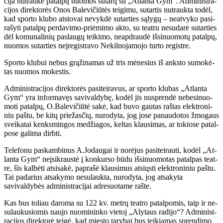
ci­ja nu­trau­kė pa­tal­pų nuo­mos su­tar­tį su „At­lan­ta Gym“. Ad­mi­nist­ra­
ci­jos di­rek­to­rės Onos Ba­le­vi­čiū­tės tei­gi­mu, su­tar­tis nu­trauk­ta to­dėl,
kad spor­to klu­bo at­sto­vai ne­vyk­dė su­tar­ties są­ly­gų – ne­at­vy­ko pa­si­
ra­šy­ti pa­tal­pų per­da­vi­mo-pri­ėmi­mo ak­to, su te­at­ru ne­su­da­rė su­tar­ties
dėl ko­mu­na­li­nių pa­slau­gų tei­ki­mo, ne­ap­drau­dė iš­si­nuo­mo­tų pa­tal­pų,
nuo­mos su­tar­ties ne­įre­gist­ra­vo Ne­kil­no­ja­mo­jo tur­to re­gist­re.
Spor­to klu­bui ne­bus grą­ži­na­mas už tris mė­ne­sius iš anks­to su­mo­kė­
tas nuo­mos mo­kes­tis.
Ad­mi­nist­ra­ci­jos di­rek­to­rės pa­si­tei­ra­vus, ar spor­to klu­bas „At­lan­ta
Gym“ yra in­for­ma­vęs sa­vi­val­dy­bę, ko­dėl jis nu­spren­dė ne­be­si­nuo­
mo­ti pa­tal­pų, O.Ba­le­vi­čiū­tė sa­kė, kad bu­vo gau­tas raš­tas elek­tro­ni­
niu pa­štu, be ki­tų prie­žas­čių, nu­ro­dy­ta, jog jo­se pa­nau­do­tos žmo­gaus
svei­ka­tai kenks­min­gos me­džia­gos, kel­tas klau­si­mas, ar to­kio­se pa­tal­
po­se ga­li­ma dirb­ti.
Te­le­fo­nu pa­skam­bi­nus A.Jo­dau­gai ir no­rė­jus pa­si­tei­rau­ti, ko­dėl „At­
lan­ta Gym“ ne­įsi­kraus­tė į kon­kur­so bū­du iš­si­nuo­mo­tas pa­tal­pas te­at­
re, šis kal­bė­ti at­si­sa­kė, pa­pra­šė klau­si­mus at­siųs­ti elek­tro­ni­niu pa­š­tu.
Tai pa­da­rius at­sa­ky­mo ne­su­lauk­ta, nurodyta, jog atsakyta
savivaldybės administracijai adresuotame rašte.
Kas bus to­liau da­ro­ma su 122 kv. met­rų te­at­ro pa­tal­po­mis, taip ir ne­
su­lau­ku­sio­mis nau­jo nuo­mi­nin­ko vie­toj „Aly­taus ra­di­jo“? Ad­mi­nist­
ra­ci­jos di­rek­to­rė tei­gė, kad mies­to ta­ry­bai bus tei­kia­mas spren­di­mo