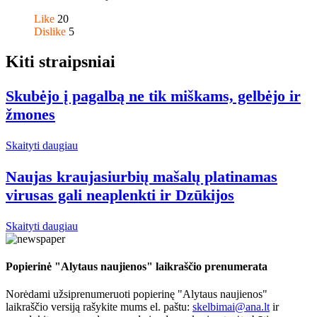
Like
20
Dislike
5
Kiti straipsniai
Skubėjo į pagalbą ne tik miškams, gelbėjo ir
žmones
Skaityti daugiau
Naujas kraujasiurbių mašalų platinamas
virusas gali neaplenkti ir Dzūkijos
Skaityti daugiau
Popierinė "Alytaus naujienos" laikraščio prenumerata
Norėdami užsiprenumeruoti popierinę "Alytaus naujienos"
laikraščio versiją rašykite mums el. paštu:
skelbimai@ana.lt
ir