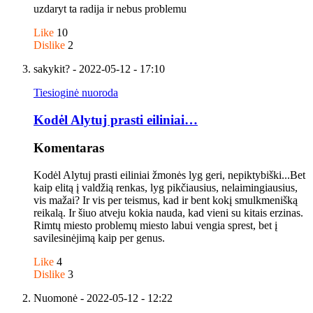
uzdaryt ta radija ir nebus problemu
Like
10
Dislike
2
sakykit?
- 2022-05-12 - 17:10
Tiesioginė nuoroda
Kodėl Alytuj prasti eiliniai…
Komentaras
Kodėl Alytuj prasti eiliniai žmonės lyg geri, nepiktybiški...Bet
kaip elitą į valdžią renkas, lyg pikčiausius, nelaimingiausius,
vis mažai? Ir vis per teismus, kad ir bent kokį smulkmenišką
reikalą. Ir šiuo atveju kokia nauda, kad vieni su kitais erzinas.
Rimtų miesto problemų miesto labui vengia sprest, bet į
savilesinėjimą kaip per genus.
Like
4
Dislike
3
Nuomonė
- 2022-05-12 - 12:22