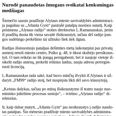
Nu­ro­dė pa­nau­do­tas žmo­gaus svei­ka­tai kenks­min­gas
me­džia­gas
Šie­me­čio sau­sio pra­džio­je Aly­taus mies­to sa­vi­val­dy­bės ad­mi­nist­ra­ci­
ja pa­ga­liau su „At­lan­ta Gym“ pa­si­ra­šė pa­tal­pų nuo­mos su­tar­tį. Kaip
pri­si­me­na „Aly­taus ra­di­jo“ sto­ties di­rek­to­rius L.Ra­ma­naus­kas, jiems
iš pra­džių duo­ta tik vie­na sa­vai­tė iš­si­kraus­ty­ti, ta­čiau dėl ra­di­jo įran­
gos su­dė­tin­go per­kė­li­mo tai už­tru­ko šiek tiek il­giau.
Ra­di­jas iš­si­nuo­mo­jo pa­tal­pas de­šim­ties me­tų lai­ko­tar­piui pas pri­va­tų
as­me­nį ne­to­li mies­to cen­tro, Pul­ko g. 48, ir tik­rai sku­bė­jo per­si­kraus­
ty­ti. O tam rei­kė­jo ne tik įran­gą per­si­ga­ben­ti, bet ir nau­jo­je vie­to­je iš­
si­kel­ti ra­di­jo an­te­ną, per­kel­ti re­li­nius lai­dus, nau­ju ad­re­su per­re­gist­
ruo­ti li­cen­ci­ją.
L.Ra­ma­naus­kas ta­da sa­kė, kad bu­vo min­čių iš­vyk­ti iš Aly­taus ir už­
da­ry­ti „FM99“ ra­di­jo sto­tį, bet nu­spręs­ta lik­ti dėl sa­vo klau­sy­to­jų.
„Keis­tas da­ly­kas, ta­čiau po mū­sų iš­si­kraus­ty­mo iš te­at­ro nau­jo nuo­
mi­nin­ko įsi­kė­li­mo pro­ce­sas su­sto­jo“, – tvir­ti­no „Aly­taus ra­di­jo“ di­
rek­to­rius.
Ir, kaip da­bar ma­ty­ti, „At­lan­ta Gym“ jau ne­si­kraus­tys į ra­di­jo nau­do­
tas pa­tal­pas. Šio mė­ne­sio pra­džio­je mies­to sa­vi­val­dy­bės ad­mi­nist­ra­