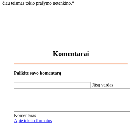
čiau teis­mas to­kio pra­šy­mo ne­ten­ki­no.“
Komentarai
Palikite savo komentarą
Jūsų vardas
Komentaras
Apie teksto formatus