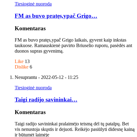
Tiesioginė nuoroda
FM as buvo pratęs,ypač Grigo…
Komentaras
FM as buvo pratęs,ypač Grigo laikais, gyvent kaip inkstas
taukuose. Ramauskienė pavirto Briuselio ruporu, pasėdės ant
duonos supras gyvenimą.
Like
13
Dislike
6
Nesuprantu
- 2022-05-12 - 11:25
Tiesioginė nuoroda
Taigi radijo savininkai…
Komentaras
Taigi radijo savininkai pralaimėjo teismą dėl tų patalpų. Bet
vis nenustoja skųstis ir dejuoti. Reikėjo pasiūlyti didesnę kainą
ir būtumėt laimėje