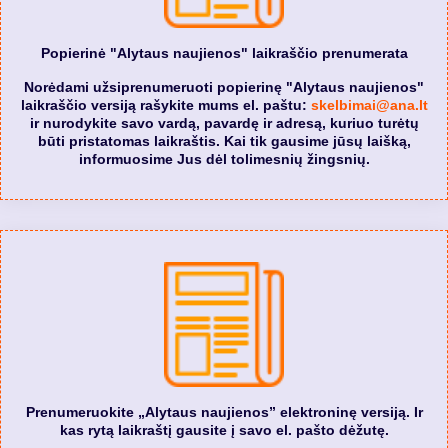
Popierinė "Alytaus naujienos" laikraščio prenumerata
Norėdami užsiprenumeruoti popierinę "Alytaus naujienos"
laikraščio versiją rašykite mums el. paštu:
skelbimai@ana.lt
ir nurodykite savo vardą, pavardę ir adresą, kuriuo turėtų
būti pristatomas laikraštis. Kai tik gausime jūsų laišką,
informuosime Jus dėl tolimesnių žingsnių.
Prenumeruokite „Alytaus naujienos” elektroninę versiją. Ir
kas rytą laikraštį gausite į savo el. pašto dėžutę.