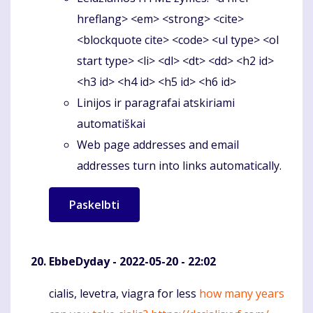
hreflang> <em> <strong> <cite>
<blockquote cite> <code> <ul type> <ol
start type> <li> <dl> <dt> <dd> <h2 id>
<h3 id> <h4 id> <h5 id> <h6 id>
Linijos ir paragrafai atskiriami
automatiškai
Web page addresses and email
addresses turn into links automatically.
EbbeDyday
- 2022-05-20 - 22:02
cialis, levetra, viagra for less
how many years
Komentaras