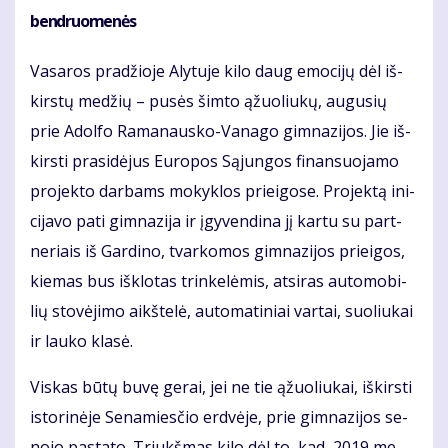
ben­druo­me­nės
Va­sa­ros pra­džio­je Aly­tu­je ki­lo daug emo­ci­jų dėl iš­
kirs­tų me­džių – pu­sės šim­to ąžuo­liu­kų, au­gu­sių
prie Adol­fo Ra­ma­naus­ko-Va­na­go gim­na­zi­jos. Jie iš­
kirs­ti pra­si­dė­jus Eu­ro­pos Są­jun­gos fi­nan­suo­ja­mo
pro­jek­to dar­bams mo­kyk­los pri­ei­go­se. Pro­jek­tą ini­
ci­ja­vo pa­ti gim­na­zi­ja ir įgy­ven­di­na jį kar­tu su part­
ne­riais iš Gar­di­no, tvar­ko­mos gim­na­zi­jos pri­ei­gos,
kie­mas bus iš­klo­tas trin­ke­lė­mis, at­si­ras au­to­mo­bi­
lių sto­vė­ji­mo aikš­te­lė, au­to­ma­ti­niai var­tai, suo­liu­kai
ir lau­ko kla­sė.
Vis­kas bū­tų bu­vę ge­rai, jei ne tie ąžuo­liu­kai, iš­kirs­ti
is­to­ri­nė­je Se­na­mies­čio erd­vė­je, prie gim­na­zi­jos se­
no­jo pa­sta­to. Triukš­mas ki­lo dėl to, kad, 2019 me­