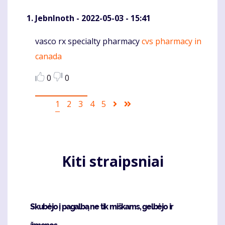
JebnInoth
- 2022-05-03 - 15:41
vasco rx specialty pharmacy
cvs pharmacy in
Komentaras
canada
0
0
Pagination
Current
1
Puslapis
2
Puslapis
3
Puslapis
4
Puslapis
5
Sekantis
Last
page
puslapis
page
Kiti straipsniai
Skubėjo į pagalbą ne tik miškams, gelbėjo ir