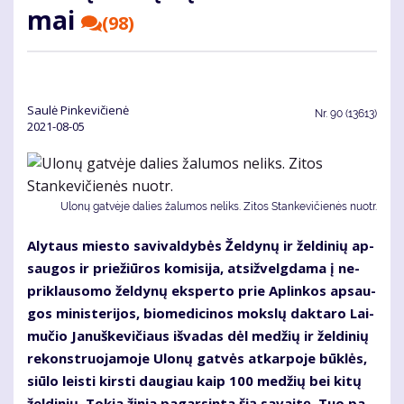
mai
(98)
Saulė Pinkevičienė
Nr.
90 (13613)
2021-08-05
Ulonų gatvėje dalies žalumos neliks. Zitos Stankevičienės nuotr.
Aly­taus mies­to sa­vi­val­dy­bės Žel­dy­nų ir žel­di­nių ap­
sau­gos ir prie­žiū­ros ko­mi­si­ja, at­si­žvelg­da­ma į ne­
pri­klau­so­mo žel­dy­nų eks­per­to prie Ap­lin­kos ap­sau­
gos mi­nis­te­ri­jos, bio­me­di­ci­nos moks­lų dak­ta­ro Lai­
mu­čio Ja­nuš­ke­vi­čiaus iš­va­das dėl me­džių ir žel­di­nių
re­konst­ruo­ja­mo­je Ulo­nų gat­vės at­kar­po­je būk­lės,
siū­lo leis­ti kirs­ti dau­giau kaip 100 me­džių bei ki­tų
žel­di­nių. To­kia ži­nia pa­gar­sin­ta šią sa­vai­tę. Tuo pa­