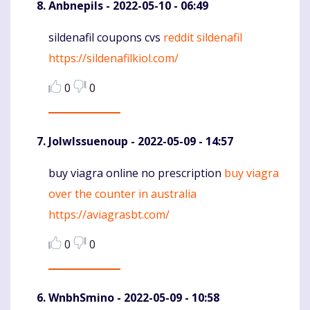
Anbnepils
- 2022-05-10 - 06:49
sildenafil coupons cvs
reddit sildenafil
Komentaras
https://sildenafilkiol.com/
0
0
JolwIssuenoup
- 2022-05-09 - 14:57
buy viagra online no prescription
buy viagra
Komentaras
over the counter in australia
https://aviagrasbt.com/
0
0
WnbhSmino
- 2022-05-09 - 10:58