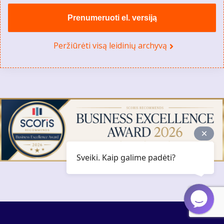
Prenumeruoti el. versiją
Peržiūrėti visą leidinių archyvą
Sveiki. Kaip galime padėti?