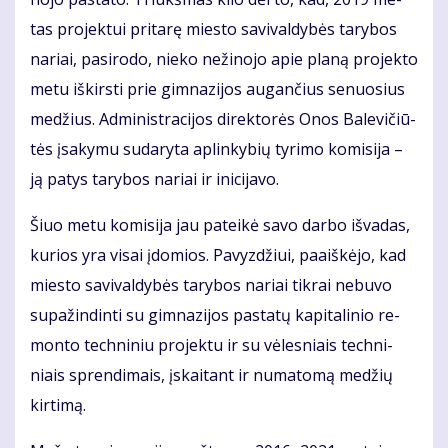
tas pro­jek­tui pri­ta­rę mies­to sa­vi­val­dy­bės ta­ry­bos
na­riai, pa­si­ro­do, nie­ko ne­ži­no­jo apie pla­ną pro­jek­to
me­tu iš­kirs­ti prie gim­na­zi­jos au­gan­čius se­nuo­sius
me­džius. Ad­mi­nist­ra­ci­jos di­rek­to­rės Onos Ba­le­vi­čiū­
tės įsa­ky­mu su­da­ry­ta ap­lin­ky­bių ty­ri­mo ko­mi­si­ja –
ją pa­tys ta­ry­bos na­riai ir ini­ci­ja­vo.
Šiuo me­tu ko­mi­si­ja jau pa­tei­kė sa­vo dar­bo iš­va­das,
ku­rios yra vi­sai įdo­mios. Pa­vyz­džiui, pa­aiš­kė­jo, kad
mies­to sa­vi­val­dy­bės ta­ry­bos na­riai tik­rai ne­bu­vo
su­pa­žin­din­ti su gim­na­zi­jos pa­sta­tų ka­pi­ta­li­nio re­
mon­to tech­ni­niu pro­jek­tu ir su vė­les­niais tech­ni­
niais spren­di­mais, įskai­tant ir nu­ma­to­mą me­džių
kir­ti­mą.