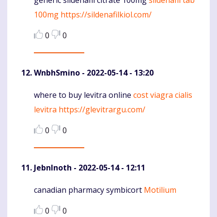
Komentaras
100mg
https://sildenafilkiol.com/
0
0
WnbhSmino
- 2022-05-14 - 13:20
where to buy levitra online
cost viagra cialis
Komentaras
levitra
https://glevitrargu.com/
0
0
JebnInoth
- 2022-05-14 - 12:11
canadian pharmacy symbicort
Motilium
Komentaras
0
0