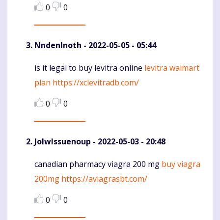
0
0
NndenInoth
- 2022-05-05 - 05:44
is it legal to buy levitra online
levitra walmart
Komentaras
plan
https://xclevitradb.com/
0
0
JolwIssuenoup
- 2022-05-03 - 20:48
canadian pharmacy viagra 200 mg
buy viagra
Komentaras
200mg
https://aviagrasbt.com/
0
0