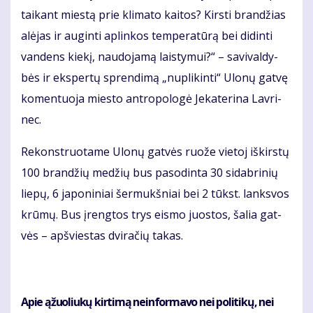
tai­kant mies­tą prie kli­ma­to kai­tos? Kirs­ti bran­džias
alė­jas ir au­gin­ti ap­lin­kos tem­pe­ra­tū­rą bei di­din­ti
van­dens kie­kį, nau­do­ja­mą lais­ty­mui?“ – sa­vi­val­dy­
bės ir eks­per­tų spren­di­mą „nu­pli­kin­ti“ Ulo­nų gat­vę
ko­men­tuo­ja mies­to ant­ro­po­lo­gė Je­ka­te­ri­na Lav­ri­
nec.
Re­konst­ruo­ta­me Ulo­nų gat­vės ruo­že vie­toj iš­kirs­tų
100 bran­džių me­džių bus pa­so­din­ta 30 si­dab­ri­nių
lie­pų, 6 ja­po­ni­niai šer­mukš­niai bei 2 tūkst. lanks­vos
krū­mų. Bus įreng­tos trys eis­mo juos­tos, ša­lia gat­
vės – ap­švies­tas dvi­ra­čių ta­kas.
Apie ąžuo­liu­kų kir­ti­mą ne­in­for­ma­vo nei po­li­ti­kų, nei