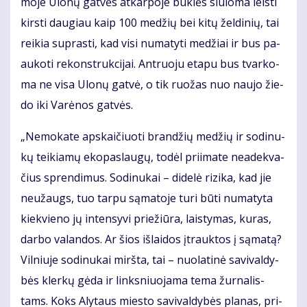
mo­je Ulo­nų gat­vės at­kar­po­je būk­lės siū­lo­ma leis­ti
kirs­ti dau­giau kaip 100 me­džių bei ki­tų žel­di­nių, tai
rei­kia su­pras­ti, kad vi­si nu­ma­ty­ti me­džiai ir bus pa­
au­ko­ti re­konst­ruk­ci­jai. Ant­ruo­ju eta­pu bus tvar­ko­
ma ne vi­sa Ulo­nų gat­vė, o tik ruo­žas nuo nau­jo žie­
do iki Va­rė­nos gat­vės.
„Ne­mo­ka­te ap­skai­čiuo­ti bran­džių me­džių ir so­di­nu­
kų tei­kia­mų eko­pas­lau­gų, to­dėl pri­ima­te ne­adek­va­
čius spren­di­mus. So­di­nu­kai – di­de­lė ri­zi­ka, kad jie
ne­už­augs, tuo tar­pu są­ma­to­je tu­ri bū­ti nu­ma­ty­ta
kiek­vie­no jų in­ten­sy­vi prie­žiū­ra, lais­ty­mas, ku­ras,
dar­bo va­lan­dos. Ar šios iš­lai­dos įtrauk­tos į są­ma­tą?
Vil­niu­je so­di­nu­kai mirš­ta, tai – nuo­la­ti­nė sa­vi­val­dy­
bės kler­kų gė­da ir links­niuo­ja­ma te­ma žur­na­lis­
tams. Koks Aly­taus mies­to sa­vi­val­dy­bės pla­nas, pri­