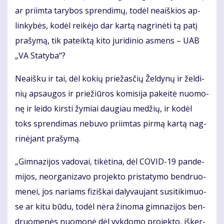
ar pri­im­ta ta­ry­bos spren­di­mų, to­dėl ne­aiš­kios ap­
lin­ky­bės, ko­dėl rei­kė­jo dar kar­tą nag­ri­nė­ti tą pa­tį
pra­šy­mą, tik pa­teik­tą ki­to ju­ri­di­nio as­mens – UAB
„VA Sta­ty­ba“?
Ne­aiš­ku ir tai, dėl ko­kių prie­žas­čių Žel­dy­nų ir žel­di­
nių ap­sau­gos ir prie­žiū­ros ko­mi­si­ja pa­kei­tė nuo­mo­
nę ir lei­do kirs­ti žy­miai dau­giau me­džių, ir ko­dėl
toks spren­di­mas ne­bu­vo pri­im­tas pir­mą kar­tą nag­
ri­nė­jant pra­šy­mą.
„Gim­na­zi­jos va­do­vai, ti­kė­ti­na, dėl CO­VID-19 pan­de­
mi­jos, ne­or­ga­ni­za­vo pro­jek­to pri­sta­ty­mo ben­druo­
me­nei, jos na­riams fi­ziš­kai da­ly­vau­jant su­si­ti­ki­muo­
se ar ki­tu bū­du, to­dėl nė­ra ži­no­ma gim­na­zi­jos ben­
druo­me­nės nuo­mo­nė dėl vyk­do­mo pro­jek­to, iš­ker­