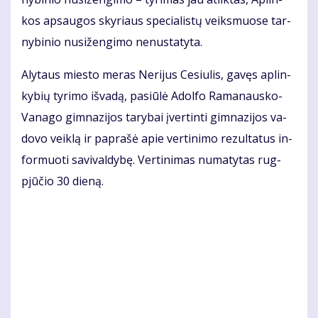
kos ap­sau­gos sky­riaus spe­cia­lis­tų veiks­muo­se tar­
ny­bi­nio nu­si­žen­gi­mo ne­nu­sta­ty­ta.
Aly­taus mies­to me­ras Ne­ri­jus Ce­siu­lis, ga­vęs ap­lin­
ky­bių ty­ri­mo iš­va­dą, pa­siū­lė Adol­fo Ra­ma­naus­ko-
Va­na­go gim­na­zi­jos ta­ry­bai įver­tin­ti gim­na­zi­jos va­
do­vo veik­lą ir pa­pra­šė apie ver­ti­ni­mo re­zul­ta­tus in­
for­muo­ti sa­vi­val­dy­bę. Ver­ti­ni­mas nu­ma­ty­tas rug­
pjū­čio 30 die­ną.