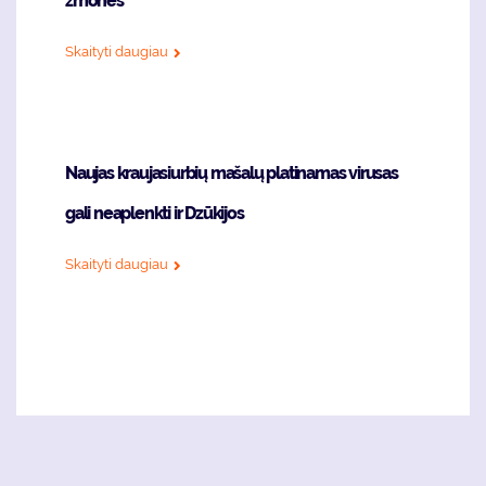
žmones
Skaityti daugiau
Naujas kraujasiurbių mašalų platinamas virusas
gali neaplenkti ir Dzūkijos
Skaityti daugiau