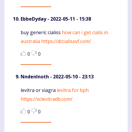
EbbeDyday
- 2022-05-11 - 15:38
buy generic cialiss
how can i get cialis in
Komentaras
australia
https://dccialisxvf.com/
0
0
NndenInoth
- 2022-05-10 - 23:13
levitra or viagra
levitra for bph
Komentaras
https://xclevitradb.com/
0
0