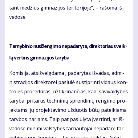
tant me­džius gim­na­zi­jos te­ri­to­ri­jo­je“, – ra­šo­ma iš­
va­do­se.
Tar­ny­bi­nio nu­si­žen­gi­mo ne­pa­da­ry­ta, di­rek­to­riaus veik­
lą ver­tins gim­na­zi­jos ta­ry­ba
Ko­mi­si­ja, at­si­žvelg­da­ma į pa­da­ry­tas iš­va­das, ad­mi­
nist­ra­ci­jos di­rek­to­rei pa­siū­lė su­stip­rin­ti vi­daus kon­
tro­lės pro­ce­dū­ras, už­tik­ri­nan­čias, kad, sa­vi­val­dy­bės
ta­ry­bai pri­ta­rus tech­ni­nių spren­di­mų ren­gi­mo pro­
jek­tams, jų pro­jek­ta­vi­mo už­duo­tis bū­tų pa­tei­kia­ma
ta­ry­bos na­riams. Taip pat pa­siū­ly­ta įver­tin­ti, ar iš­
va­do­se mi­ni­mi vals­ty­bės tar­nau­to­jai ne­pa­da­rė tar­
ny­bi­nio nu­si­žen­gi­mo – ty­ri­mas jau at­lik­tas, Ap­lin­