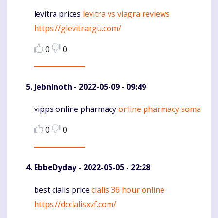
levitra prices
levitra vs viagra reviews
Komentaras
https://glevitrargu.com/
0
0
JebnInoth
- 2022-05-09 - 09:49
vipps online pharmacy
online pharmacy soma
Komentaras
0
0
EbbeDyday
- 2022-05-05 - 22:28
best cialis price
cialis 36 hour online
Komentaras
https://dccialisxvf.com/