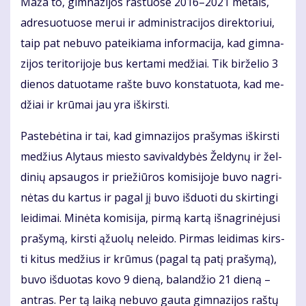
Ma­ža to, gim­na­zi­jos raš­tuo­se 2016–2021 me­tais,
ad­re­suo­tuo­se me­rui ir ad­mi­nist­ra­ci­jos di­rek­to­riui,
taip pat ne­bu­vo pa­tei­kia­ma in­for­ma­ci­ja, kad gim­na­
zi­jos te­ri­to­ri­jo­je bus ker­ta­mi me­džiai. Tik bir­že­lio 3
die­nos da­tuo­ta­me raš­te bu­vo kon­sta­tuo­ta, kad me­
džiai ir krū­mai jau yra iš­kirs­ti.
Pa­ste­bė­ti­na ir tai, kad gim­na­zi­jos pra­šy­mas iš­kirs­ti
me­džius Aly­taus mies­to sa­vi­val­dy­bės Žel­dy­nų ir žel­
di­nių ap­sau­gos ir prie­žiū­ros ko­mi­si­jo­je bu­vo nag­ri­
nė­tas du kar­tus ir pa­gal jį bu­vo iš­duo­ti du skir­tin­gi
lei­di­mai. Mi­nė­ta ko­mi­si­ja, pir­mą kar­tą iš­nag­ri­nė­ju­si
pra­šy­mą, kirs­ti ąžuo­lų ne­lei­do. Pir­mas lei­di­mas kirs­
ti ki­tus me­džius ir krū­mus (pa­gal tą pa­tį pra­šy­mą),
bu­vo iš­duo­tas ko­vo 9 die­ną, ba­lan­džio 21 die­ną –
ant­ras. Per tą lai­ką ne­bu­vo gau­ta gim­na­zi­jos raš­tų