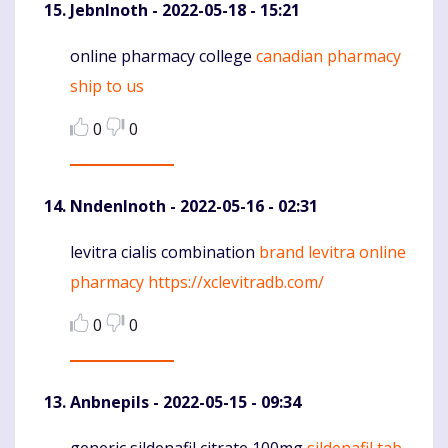
JebnInoth
- 2022-05-18 - 15:21
online pharmacy college
canadian pharmacy
Komentaras
ship to us
0
0
NndenInoth
- 2022-05-16 - 02:31
levitra cialis combination
brand levitra online
Komentaras
pharmacy
https://xclevitradb.com/
0
0
Anbnepils
- 2022-05-15 - 09:34
generic sildenafil citrate 100mg
sildenafil tab