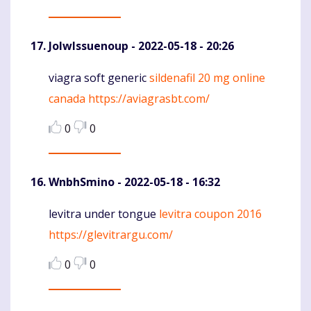
JolwIssuenoup
- 2022-05-18 - 20:26
viagra soft generic
sildenafil 20 mg online
Komentaras
canada
https://aviagrasbt.com/
0
0
WnbhSmino
- 2022-05-18 - 16:32
levitra under tongue
levitra coupon 2016
Komentaras
https://glevitrargu.com/
0
0