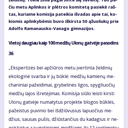
čiu me­tu Ap­lin­kos ir plėt­ros ko­mi­te­tą pa­sie­kė raš­
tas, ku­ria­me ko­mi­si­ja pa­tei­kia iš­va­das apie tai, ko­
kio­mis ap­lin­ky­bė­mis bu­vo iš­kirs­ta 50 ąžuo­liu­kų prie
Adol­fo Ra­ma­naus­ko-Va­na­go gim­na­zi­jos.
Vie­toj dau­giau kaip 100 me­džių Ulo­nų gat­vė­je pa­so­dins
36
„Eks­per­ti­zės bei ap­žiū­ros me­tu įver­tin­ta žel­di­nių
eko­lo­gi­nė svar­ba ir jų būk­lė: me­džių ka­mie­nų me­
cha­ni­niai pa­žei­di­mai, gry­be­li­nės li­gos, spyg­liuo­čių
me­džių la­jos iš­re­tė­ji­mas. Ko­mi­si­ja siū­lo leis­ti kirs­ti
Ulo­nų gat­vė­je nu­ma­ty­tus pro­jek­te blo­gos būk­lės,
pa­žeis­tus pu­vi­nio bei iš­džiū­vu­sius la­puo­čius me­
džius, sau­sas pu­šis, džiūs­tan­čius du ka­da­gius ir ne­
pri­skir­tus sau­go­ti­niems me­džiams iki 12 cen­ti­met­rų