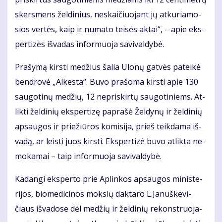
sker­smens žel­di­nius, ne­skai­čiuo­jant jų at­ku­ria­mo­
sios ver­tės, kaip ir nu­ma­to tei­sės ak­tai“, – apie eks­
per­ti­zės iš­va­das in­for­muo­ja sa­vi­val­dy­bė.
Pra­šy­mą kirs­ti me­džius ša­lia Ulo­nų gat­vės pa­tei­kė
ben­dro­vė „Al­kes­ta“. Bu­vo pra­šo­ma kirs­ti apie 130
sau­go­ti­nų me­džių, 12 ne­pri­skir­tų sau­go­ti­niems. At­
lik­ti žel­di­nių eks­per­ti­zę pa­pra­šė Žel­dy­nų ir žel­di­nių
ap­sau­gos ir prie­žiū­ros ko­mi­si­ja, prieš teik­da­ma iš­
va­dą, ar leis­ti juos kirs­ti. Eks­per­ti­zė bu­vo at­lik­ta ne­
mo­ka­mai – taip in­for­muo­ja sa­vi­val­dy­bė.
Ka­dan­gi eks­per­to prie Ap­lin­kos ap­sau­gos mi­nis­te­
ri­jos, bio­me­di­ci­nos moks­lų dak­ta­ro L.Ja­nuš­ke­vi­
čiaus iš­va­do­se dėl me­džių ir žel­di­nių re­konst­ruo­ja­