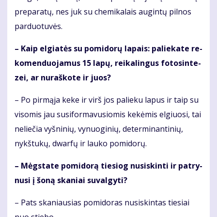
pre­pa­ra­tų, nes juk su che­mi­ka­lais au­gin­tų pil­nos
par­duo­tu­vės.
– Kaip el­gia­tės su po­mi­do­rų la­pais: pa­lie­ka­te re­
ko­men­duo­ja­mus 15 la­pų, rei­ka­lin­gus fo­to­sin­te­
zei, ar nu­raš­ko­te ir juos?
– Po pir­mą­ja ke­ke ir virš jos pa­lie­ku la­pus ir taip su
vi­so­mis jau su­si­for­ma­vu­sio­mis ke­kė­mis el­giuo­si, tai
ne­lie­čia vyš­ni­nių, vy­nuo­gi­nių, de­ter­mi­nan­ti­nių,
nykš­tu­kų, dwar­fų ir lau­ko po­mi­do­rų.
– Mėgs­ta­te po­mi­do­rą tie­siog nu­si­skin­ti ir pa­try­
nu­si į šo­ną ska­niai su­val­gy­ti?
– Pats ska­niau­sias po­mi­do­ras nu­si­skin­tas tie­siai