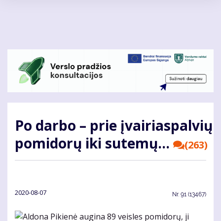
Pereiti
į
pagrindinį
turinį
Po dar­bo – prie įvairiaspalvių
po­mi­do­rų iki sutemų...
(263)
2020-08-07
Nr.
91 (13467)