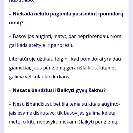
nuo stie­bo.
– Nie­ka­da ne­ki­lo pa­gun­da pa­si­so­din­ti po­mi­do­rų
me­dį?
– Ba­so­vi­jos au­gin­ti, ma­tyt, dar ne­pri­bren­dau. Nors
gal ka­da at­ei­ty­je ir pa­no­rė­siu.
Li­te­ra­tū­ro­je už­ti­kau tei­gi­nį, kad po­mi­do­rai yra dau­
gia­me­čiai, juos per žie­mą ge­rai iš­lai­kius, ki­tą­met
ga­li­ma vėl su­lauk­ti der­liaus.
– Ne­sa­te ban­džiu­si iš­lai­ky­ti gy­vų šak­nų?
– Ne­su iš­ban­džiu­si, bet šia te­ma su ki­tais au­gin­to­
jais esa­me dis­ku­ta­vę, tik ba­so­vi­jas ga­li­ma ke­le­tą
me­tų, o ki­tų ne­pa­vy­ko nie­kam iš­lai­ky­ti per žie­mą.