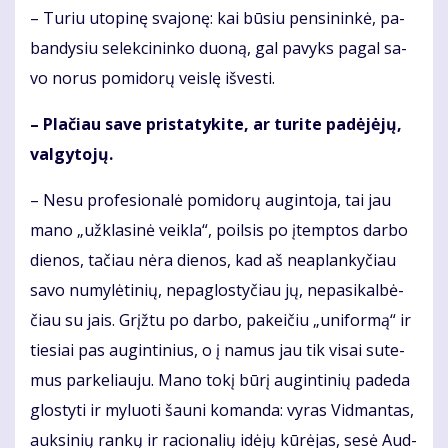
– Tu­riu uto­pi­nę sva­jo­nę: kai bū­siu pen­si­nin­kė, pa­
ban­dy­siu se­lek­ci­nin­ko duo­ną, gal pa­vyks pa­gal sa­
vo no­rus po­mi­do­rų veis­lę iš­ves­ti.
– Pla­čiau sa­ve pri­sta­ty­ki­te, ar tu­ri­te pa­dė­jė­jų,
val­gy­to­jų.
– Ne­su pro­fe­sio­na­lė po­mi­do­rų au­gin­to­ja, tai jau
ma­no „už­kla­si­nė veik­la“, po­il­sis po įtemp­tos dar­bo
die­nos, ta­čiau nė­ra die­nos, kad aš ne­ap­lan­ky­čiau
sa­vo nu­my­lė­ti­nių, ne­pa­glos­ty­čiau jų, ne­pa­si­kal­bė­
čiau su jais. Grįž­tu po dar­bo, pa­kei­čiu „uni­for­mą“ ir
tie­siai pas au­gin­ti­nius, o į na­mus jau tik vi­sai su­te­
mus par­ke­liau­ju. Ma­no to­kį bū­rį au­gin­ti­nių pa­de­da
glos­ty­ti ir my­luo­ti šau­ni ko­man­da: vy­ras Vid­man­tas,
auk­si­nių ran­kų ir ra­cio­na­lių idė­jų kū­rė­jas, se­sė Aud­