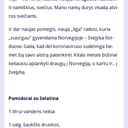
ti na­miš­kius, sve­čius. Ma­no na­mų du­rys vi­sa­da at­vi­
ros sve­čiams.
Ir dar nau­jas po­mė­gis, nau­ja „li­ga“ ra­do­si, ku­ria
„su­sir­gau“ gy­ven­da­ma Nor­ve­gi­jo­je – žve­jy­ba fior­
duo­se. Gai­la, kad dėl ko­ro­na­vi­ru­so su­dė­tin­ga šie­
met šią sa­vo aist­rą pa­ten­kin­ti. Ki­tais me­tais bū­ti­nai
ke­liau­siu ap­lan­ky­ti drau­gų į Nor­ve­gi­ją, o kar­tu ir... į
žve­jy­bą.
Po­mi­do­rai su že­la­ti­na
1 lit­rui van­dens rei­kia:
1 valg. šaukš­to drus­kos,