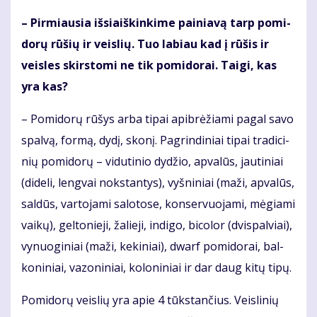
– Pir­miau­sia iš­si­aiš­kin­ki­me pai­nia­vą tarp po­mi­
do­rų rū­šių ir veis­lių. Tuo la­biau kad į rū­šis ir
veis­les skirs­to­mi ne tik po­mi­do­rai. Tai­gi, kas
yra kas?
– Po­mi­do­rų rū­šys ar­ba ti­pai api­brė­žia­mi pa­gal sa­vo
spal­vą, for­mą, dy­dį, sko­nį. Pa­grin­di­niai ti­pai tra­di­ci­
nių po­mi­do­rų – vi­du­ti­nio dy­džio, ap­va­lūs, jau­ti­niai
(di­de­li, leng­vai noks­tan­tys), vyš­ni­niai (ma­ži, ap­va­lūs,
sal­dūs, var­to­ja­mi sa­lo­to­se, kon­ser­vuo­ja­mi, mė­gia­mi
vai­kų), gel­to­nie­ji, ža­lie­ji, in­di­go, bi­co­lor (dvi­spal­viai),
vy­nuo­gi­niai (ma­ži, ke­ki­niai), dwarf po­mi­do­rai, bal­
ko­ni­niai, va­zo­ni­niai, ko­lo­ni­niai ir dar daug ki­tų ti­pų.
Po­mi­do­rų veis­lių yra apie 4 tūks­tan­čius. Veis­li­nių