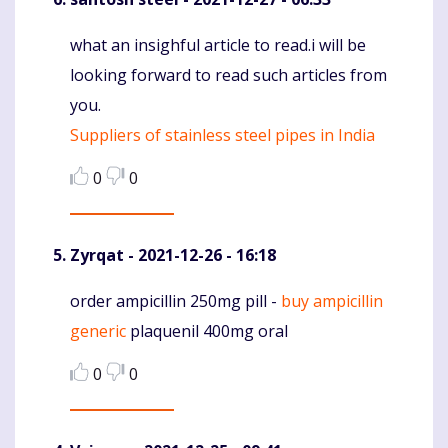
what an insighful article to read.i will be
Komentaras
looking forward to read such articles from
you.
Suppliers of stainless steel pipes in India
0
0
Zyrqat
- 2021-12-26 - 16:18
order ampicillin 250mg pill -
buy ampicillin
Komentaras
generic
plaquenil 400mg oral
0
0