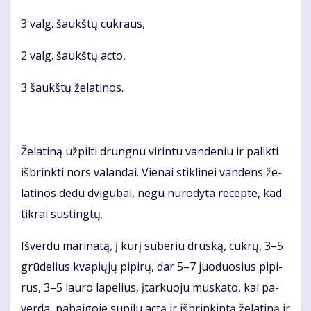
3 valg. šaukš­tų cuk­raus,
2 valg. šaukš­tų ac­to,
3 šaukš­tų že­la­ti­nos.
Že­la­ti­ną už­pil­ti drun­gnu vi­rin­tu van­de­niu ir pa­lik­ti
iš­brink­ti nors va­lan­dai. Vie­nai stik­li­nei van­dens že­
la­ti­nos de­du dvi­gu­bai, ne­gu nu­ro­dy­ta re­cep­te, kad
tik­rai su­sting­tų.
Iš­ver­du ma­ri­na­tą, į ku­rį su­be­riu drus­ką, cuk­rų, 3–5
grū­de­lius kva­pių­jų pi­pi­rų, dar 5–7 juo­duo­sius pi­pi­
rus, 3–5 lau­ro la­pe­lius, įtar­kuo­ju mus­ka­to, kai pa­
ver­da, pa­bai­go­je su­pi­lu ac­tą ir iš­brin­kin­tą že­la­ti­ną ir