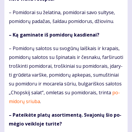
– Po­mi­do­rai su že­la­ti­na, po­mi­do­rai sa­vo sul­ty­se,
po­mi­do­rų pa­da­žas, šal­dau po­mi­do­rus, džio­vi­nu.
– Ką ga­mi­na­te iš po­mi­do­rų kas­die­nai?
– Po­mi­do­rų sa­lo­tos su svo­gū­nų laiš­kais ir kra­pais,
po­mi­do­rų sa­lo­tos su špi­na­tais ir čes­na­ku, far­ši­ruo­ti
troš­kin­ti po­mi­do­rai, troš­ki­niai su po­mi­do­rais, įda­ry­
ti grū­dė­ta varš­ke, po­mi­do­rų ap­ke­pas, su­muš­ti­niai
su po­mi­do­ru ir mo­ca­re­la sū­riu, bul­ga­riš­kos sa­lo­tos
„Chops­kij sa­lat“, om­le­tas su po­mi­do­rais, trin­ta
po­
mi­do­rų sriu­ba
.
– Pa­tei­kė­te pla­tų asor­ti­men­tą. Sva­jo­nių šio po­
mė­gio veik­lo­je tu­ri­te?