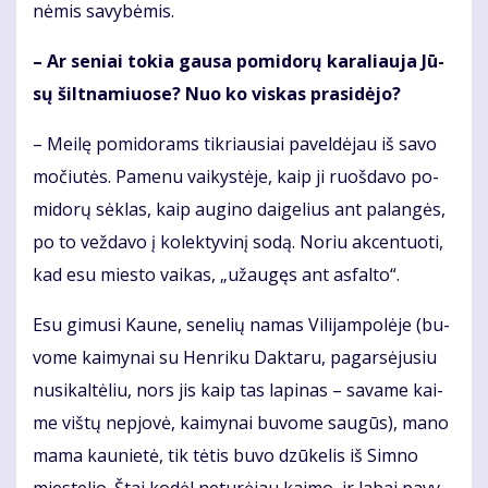
nė­mis sa­vy­bė­mis.
– Ar se­niai to­kia gau­sa po­mi­do­rų ka­ra­liau­ja Jū­
sų šilt­na­miuo­se? Nuo ko vis­kas pra­si­dė­jo?
– Mei­lę po­mi­do­rams tik­riau­siai pa­vel­dė­jau iš sa­vo
mo­čiu­tės. Pa­me­nu vai­kys­tė­je, kaip ji ruoš­da­vo po­
mi­do­rų sėk­las, kaip au­gi­no dai­ge­lius ant pa­lan­gės,
po to vež­da­vo į ko­lek­ty­vi­nį so­dą. No­riu ak­cen­tuo­ti,
kad esu mies­to vai­kas, „už­au­gęs ant as­fal­to“.
Esu gi­mu­si Kau­ne, se­ne­lių na­mas Vi­li­jam­po­lė­je (bu­
vo­me kai­my­nai su Hen­ri­ku Dak­ta­ru, pa­gar­sė­ju­siu
nu­si­kal­tė­liu, nors jis kaip tas la­pi­nas – sa­va­me kai­
me viš­tų ne­pjo­vė, kai­my­nai bu­vo­me sau­gūs), ma­no
ma­ma kau­nie­tė, tik tė­tis bu­vo dzū­ke­lis iš Sim­no