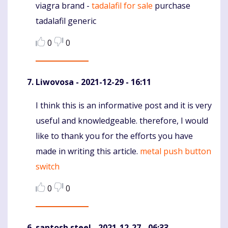
viagra brand -
tadalafil for sale
purchase
Komentaras
tadalafil generic
0
0
Liwovosa
- 2021-12-29 - 16:11
I think this is an informative post and it is very
Komentaras
useful and knowledgeable. therefore, I would
like to thank you for the efforts you have
made in writing this article.
metal push button
switch
0
0
santosh steel
- 2021-12-27 - 06:33