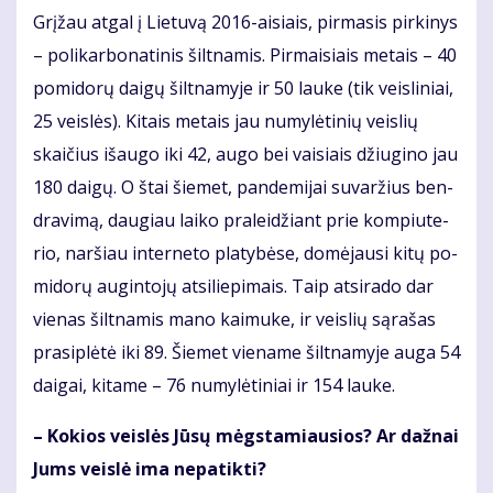
Grį­žau at­gal į Lie­tu­vą 2016-ai­siais, pir­ma­sis pir­ki­nys
– po­li­kar­bo­na­ti­nis šilt­na­mis. Pir­mai­siais me­tais – 40
po­mi­do­rų dai­gų šilt­na­my­je ir 50 lau­ke (tik veis­li­niai,
25 veis­lės). Ki­tais me­tais jau nu­my­lė­ti­nių veis­lių
skai­čius iš­au­go iki 42, au­go bei vai­siais džiu­gi­no jau
180 dai­gų. O štai šie­met, pan­de­mi­jai su­var­žius ben­
dra­vi­mą, dau­giau lai­ko pra­lei­džiant prie kom­piu­te­
rio, nar­šiau in­ter­ne­to pla­ty­bė­se, do­mė­jau­si ki­tų po­
mi­do­rų au­gin­to­jų at­si­lie­pi­mais. Taip at­si­ra­do dar
vie­nas šilt­na­mis ma­no kai­mu­ke, ir veis­lių są­ra­šas
pra­si­plė­tė iki 89. Šie­met vie­na­me šilt­na­my­je au­ga 54
dai­gai, ki­ta­me – 76 nu­my­lė­ti­niai ir 154 lau­ke.
– Ko­kios veis­lės Jū­sų mėgs­ta­miau­sios? Ar daž­nai
Jums veis­lė ima ne­pa­tik­ti?