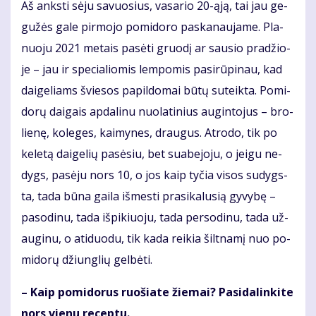
Aš anks­ti sė­ju sa­vuo­sius, va­sa­rio 20-ąją, tai jau ge­
gu­žės ga­le pir­mo­jo po­mi­do­ro pa­ska­nau­ja­me. Pla­
nuo­ju 2021 me­tais pa­sė­ti gruo­dį ar sau­sio pra­džio­
je – jau ir spe­cia­lio­mis lem­po­mis pa­si­rū­pi­nau, kad
dai­ge­liams švie­sos pa­pil­do­mai bū­tų su­teik­ta. Po­mi­
do­rų dai­gais ap­da­li­nu nuo­la­ti­nius au­gin­to­jus – bro­
lie­nę, ko­le­ges, kai­my­nes, drau­gus. At­ro­do, tik po
ke­le­tą dai­ge­lių pa­sė­siu, bet su­abe­jo­ju, o jei­gu ne­
dygs, pa­sė­ju nors 10, o jos kaip ty­čia vi­sos su­dygs­
ta, ta­da bū­na gai­la iš­mes­ti pra­si­ka­lu­sią gy­vy­bę –
pa­so­di­nu, ta­da iš­pi­kiuo­ju, ta­da per­so­di­nu, ta­da už­
au­gi­nu, o ati­duo­du, tik ka­da rei­kia šilt­na­mį nuo po­
mi­do­rų džiun­glių gel­bė­ti.
– Kaip po­mi­do­rus ruo­šia­te žie­mai? Pa­si­da­lin­ki­te
nors vie­nu re­cep­tu.