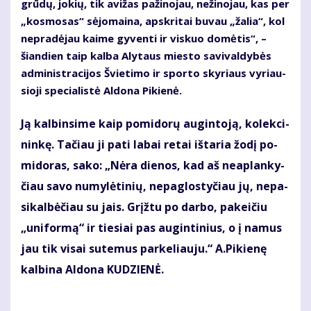
grū­dų, jo­kių, tik avi­žas pa­ži­no­jau, ne­ži­no­jau, kas per
„kos­mo­sas“ sė­jo­mai­na, ap­skri­tai bu­vau „ža­lia“, kol
ne­pra­dė­jau kai­me gy­ven­ti ir vis­kuo do­mė­tis“, –
šian­dien taip kal­ba Aly­taus mies­to sa­vi­val­dy­bės
ad­mi­nist­ra­ci­jos Švie­ti­mo ir spor­to sky­riaus vy­riau­
sio­ji spe­cia­lis­tė Al­do­na Pi­kie­nė.
Ją kal­bin­si­me kaip po­mi­do­rų au­gin­to­ją, ko­lek­ci­
nin­kę. Ta­čiau ji pa­ti la­bai re­tai iš­ta­ria žo­dį po­
mi­do­ras, sa­ko: „Nė­ra die­nos, kad aš ne­ap­lan­ky­
čiau sa­vo nu­my­lė­ti­nių, ne­pa­glos­ty­čiau jų, ne­pa­
si­kal­bė­čiau su jais. Grįž­tu po dar­bo, pa­kei­čiu
„uni­for­mą“ ir tie­siai pas au­gin­ti­nius, o į na­mus
jau tik vi­sai su­te­mus par­ke­liau­ju.“ A.Pi­kie­nę
kal­bi­na Al­do­na KU­DZIE­NĖ.