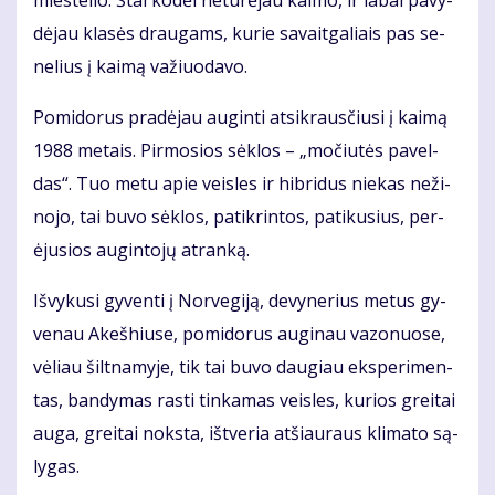
mies­te­lio. Štai ko­dėl ne­tu­rė­jau kai­mo, ir la­bai pa­vy­
dė­jau kla­sės drau­gams, ku­rie sa­vait­ga­liais pas se­
ne­lius į kai­mą va­žiuo­da­vo.
Po­mi­do­rus pra­dė­jau au­gin­ti at­si­kraus­čiu­si į kai­mą
1988 me­tais. Pir­mo­sios sėk­los – „mo­čiu­tės pa­vel­
das“. Tuo me­tu apie veis­les ir hib­ri­dus nie­kas ne­ži­
no­jo, tai bu­vo sėk­los, pa­tik­rin­tos, pa­ti­ku­sius, per­
ėju­sios au­gin­to­jų at­ran­ką.
Iš­vy­ku­si gy­ven­ti į Nor­ve­gi­ją, de­vy­ne­rius me­tus gy­
ve­nau Akeš­hiu­se, po­mi­do­rus au­gi­nau va­zo­nuo­se,
vė­liau šilt­na­my­je, tik tai bu­vo dau­giau eks­pe­ri­men­
tas, ban­dy­mas ras­ti tin­ka­mas veis­les, ku­rios grei­tai
au­ga, grei­tai noks­ta, iš­tve­ria at­šiau­raus kli­ma­to są­
ly­gas.