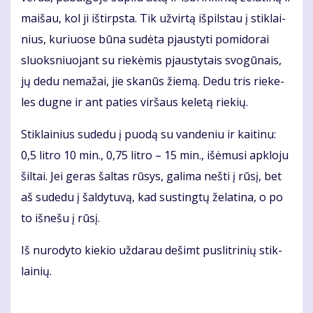
mai­šau, kol ji iš­tirps­ta. Tik už­vir­tą iš­pils­tau į stik­lai­
nius, ku­riuo­se bū­na su­dė­ta pjaus­ty­ti po­mi­do­rai
sluoks­niuo­jant su rie­kė­mis pjaus­ty­tais svo­gū­nais,
jų de­du ne­ma­žai, jie ska­nūs žie­mą. De­du tris rie­ke­
les dug­ne ir ant pa­ties vir­šaus ke­le­tą rie­kių.
Stik­lai­nius su­de­du į puo­dą su van­de­niu ir kai­ti­nu:
0,5 lit­ro 10 min., 0,75 lit­ro – 15 min., iš­ėmu­si ap­klo­ju
šil­tai. Jei ge­ras šal­tas rū­sys, ga­li­ma neš­ti į rū­sį, bet
aš su­de­du į šal­dy­tu­vą, kad su­sting­tų že­la­ti­na, o po
to iš­ne­šu į rū­sį.
Iš nu­ro­dy­to kie­kio už­da­rau de­šimt pus­lit­ri­nių stik­
lai­nių.