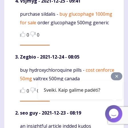
Vsjmyg
- 2021-12-25 - 09:41
purchase sildalis -
buy glucophage 1000mg
Komentaras
for sale
order glucophage 500mg generic
0
0
Zegbio
- 2021-12-24 - 08:05
buy hydroxychloroquine pills -
cost cenforce
Komentaras
50mg
valtrex 500mg canada
Sveiki. Kaip galime padėti?
0
0
seo guy
- 2021-12-23 - 08:19
an insightful article indded kudos
Komentaras