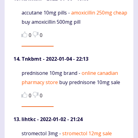
accutane 10mg pills -
amoxicillin 250mg cheap
Komentaras
buy amoxicillin 500mg pill
0
0
Tnkbmt
- 2022-01-04 - 22:13
prednisone 10mg brand -
online canadian
Komentaras
pharmacy store
buy prednisone 10mg sale
0
0
Iihtkc
- 2022-01-02 - 21:24
stromectol 3mg -
stromectol 12mg sale
Komentaras