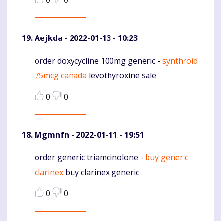
Aejkda
- 2022-01-13 - 10:23
order doxycycline 100mg generic -
synthroid
Komentaras
75mcg canada
levothyroxine sale
0
0
Mgmnfn
- 2022-01-11 - 19:51
order generic triamcinolone -
buy generic
Komentaras
clarinex
buy clarinex generic
0
0