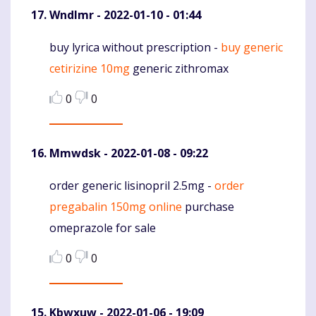
Wndlmr
- 2022-01-10 - 01:44
buy lyrica without prescription -
buy generic
Komentaras
cetirizine 10mg
generic zithromax
0
0
Mmwdsk
- 2022-01-08 - 09:22
order generic lisinopril 2.5mg -
order
Komentaras
pregabalin 150mg online
purchase
omeprazole for sale
0
0
Kbwxuw
- 2022-01-06 - 19:09