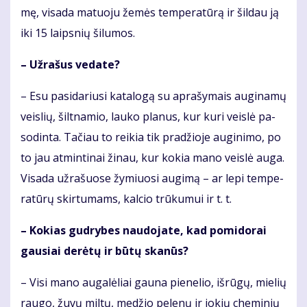
mę, vi­sa­da ma­tuo­ju že­mės tem­pe­ra­tū­rą ir šil­dau ją
iki 15 laips­nių ši­lu­mos.
– Už­ra­šus ve­da­te?
– Esu pa­si­da­riu­si ka­ta­lo­gą su ap­ra­šy­mais au­gi­na­mų
veis­lių, šilt­na­mio, lau­ko pla­nus, kur ku­ri veis­lė pa­
so­din­ta. Ta­čiau to rei­kia tik pra­džio­je au­gi­ni­mo, po
to jau at­min­ti­nai ži­nau, kur ko­kia ma­no veis­lė au­ga.
Vi­sa­da už­ra­šuo­se žy­miuo­si au­gi­mą – ar le­pi tem­pe­
ra­tū­rų skir­tu­mams, kal­cio trū­ku­mui ir t. t.
– Ko­kias gud­ry­bes nau­do­ja­te, kad po­mi­do­rai
gau­siai de­rė­tų ir bū­tų ska­nūs?
– Vi­si ma­no au­ga­lė­liai gau­na pie­ne­lio, iš­rū­gų, mie­lių
rau­go, žu­vų mil­tų, me­džio pe­le­nų ir jo­kių che­mi­nių