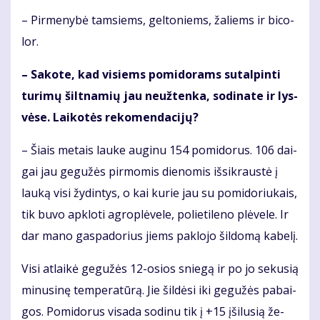
– Pir­me­ny­bė tam­siems, gel­to­niems, ža­liems ir bi­co­
lor.
– Sa­ko­te, kad vi­siems po­mi­do­rams su­tal­pin­ti
tu­ri­mų šilt­na­mių jau ne­už­ten­ka, so­di­na­te ir lys­
vė­se. Lai­ko­tės re­ko­men­da­ci­jų?
– Šiais me­tais lau­ke au­gi­nu 154 po­mi­do­rus. 106 dai­
gai jau ge­gu­žės pir­mo­mis die­no­mis iš­si­kraus­tė į
lau­ką vi­si žy­din­tys, o kai ku­rie jau su po­mi­do­riu­kais,
tik bu­vo ap­klo­ti ag­rop­lė­ve­le, po­lie­ti­le­no plė­ve­le. Ir
dar ma­no gas­pa­do­rius jiems pa­klo­jo šil­do­mą ka­be­lį.
Vi­si at­lai­kė ge­gu­žės 12-osios snie­gą ir po jo se­ku­sią
mi­nu­si­nę tem­pe­ra­tū­rą. Jie šil­dė­si iki ge­gu­žės pa­bai­
gos. Po­mi­do­rus vi­sa­da so­di­nu tik į +15 įši­lu­sią že­