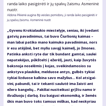
Aldona Pikienė augina 89 veisles pomidorų, ji randa laiko pasigėrėti ir
jų spalvų žaismu. Asmeninė nuotr.
„Gy­ve­nu Kro­kia­lau­kio mies­te­ly­je, se­niau, iki įve­dant
gat­vių pa­va­di­ni­mus, tai bu­vo Čiur­lio­nių kai­mas –
man la­bai pa­ti­ko ma­no kai­mu­ko pa­va­di­ni­mas, nors
ir esu at­ėjū­nė, bet my­liu sa­vą­jį kai­me­lį, jo žmo­nes.
Pa­tin­ka anks­ti ry­te dar tik bun­dant gam­tai, sau­lei
ne­pa­te­kė­jus, pūkš­tel­ti į eže­rė­lį, jau­ti, kaip žu­vy­tės
baks­no­ja no­se­lė­mis į ko­jas, svei­kin­da­mo­sios su
anks­ty­va plau­ki­ke, mel­duo­se an­tys, gul­bės ty­kiai
ty­kiai liz­duo­se kal­bi­na sa­vo ma­žy­lius... Kol at­si­gai­
vi­ni, pa­bun­di, tai ir te­kan­ti sau­lu­tė ima žais­ti ant
eže­ro ban­ge­lių... Pa­ki­liai nu­si­tei­ku­si grįž­tu na­mo ir
iš­va­žiuo­ju į dar­bą. Esu bai­gu­si eko­no­mi­ką, ir že­mės
ūkis man bu­vo toks tam­sus miš­kas, kad ne­sky­riau