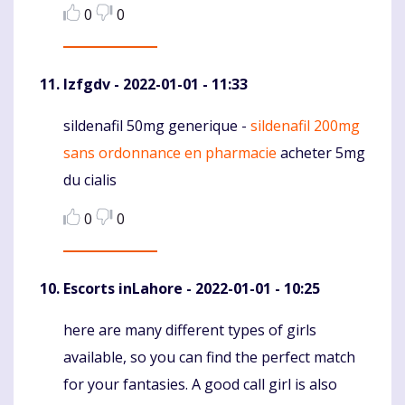
0
0
Izfgdv
- 2022-01-01 - 11:33
sildenafil 50mg generique -
sildenafil 200mg
Komentaras
sans ordonnance en pharmacie
acheter 5mg
du cialis
0
0
Escorts inLahore
- 2022-01-01 - 10:25
here are many different types of girls
Komentaras
available, so you can find the perfect match
for your fantasies. A good call girl is also