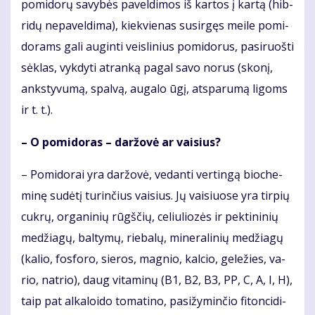
po­mi­do­rų sa­vy­bės pa­vel­di­mos iš kar­tos į kar­tą (hib­
ri­dų ne­pa­vel­di­ma), kiek­vie­nas su­sir­gęs mei­le po­mi­
do­rams ga­li au­gin­ti veis­li­nius po­mi­do­rus, pa­si­ruoš­ti
sėk­las, vyk­dy­ti at­ran­ką pa­gal sa­vo no­rus (sko­nį,
anks­ty­vu­mą, spal­vą, au­ga­lo ūgį, at­spa­ru­mą li­goms
ir t. t.).
– O po­mi­do­ras – dar­žo­vė ar vai­sius?
– Po­mi­do­rai yra dar­žo­vė, ve­dan­ti ver­tin­gą bio­che­
mi­nę su­dė­tį tu­rin­čius vai­sius. Jų vai­siuo­se yra tir­pių
cuk­rų, or­ga­ni­nių rūgš­čių, ce­liu­lio­zės ir pek­ti­ni­nių
me­džia­gų, bal­ty­mų, rie­ba­lų, mi­ne­ra­li­nių me­džia­gų
(ka­lio, fos­fo­ro, sie­ros, mag­nio, kal­cio, ge­le­žies, va­
rio, nat­rio), daug vi­ta­mi­nų (B1, B2, B3, PP, C, A, I, H),
taip pat al­ka­loi­do to­ma­ti­no, pa­si­žy­min­čio fi­ton­ci­di­