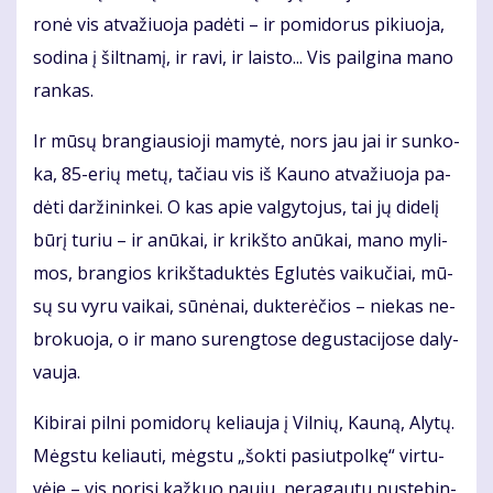
ro­nė vis at­va­žiuo­ja pa­dė­ti – ir po­mi­do­rus pi­kiuo­ja,
so­di­na į šilt­na­mį, ir ra­vi, ir lais­to... Vis pail­gi­na ma­no
ran­kas.
Ir mū­sų bran­giau­sio­ji ma­my­tė, nors jau jai ir sun­ko­
ka, 85-erių me­tų, ta­čiau vis iš Kau­no at­va­žiuo­ja pa­
dė­ti dar­ži­nin­kei. O kas apie val­gy­to­jus, tai jų di­de­lį
bū­rį tu­riu – ir anū­kai, ir krikš­to anū­kai, ma­no my­li­
mos, bran­gios krikš­ta­duk­tės Eg­lu­tės vai­ku­čiai, mū­
sų su vy­ru vai­kai, sū­nė­nai, duk­te­rė­čios – nie­kas ne­
bro­kuo­ja, o ir ma­no su­reng­to­se de­gus­ta­ci­jo­se da­ly­
vau­ja.
Ki­bi­rai pil­ni po­mi­do­rų ke­liau­ja į Vil­nių, Kau­ną, Aly­tų.
Mėgs­tu ke­liau­ti, mėgs­tu „šok­ti pa­siut­pol­kę“ vir­tu­
vė­je – vis no­ri­si kaž­kuo nau­ju, ne­ra­gau­tu nu­ste­bin­