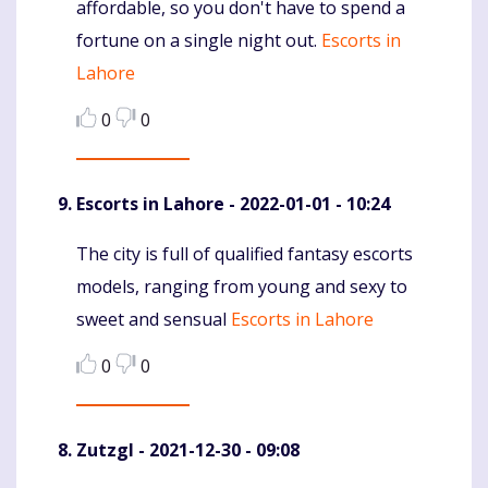
affordable, so you don't have to spend a
fortune on a single night out.
Escorts in
Lahore
0
0
Escorts in Lahore
- 2022-01-01 - 10:24
The city is full of qualified fantasy escorts
Komentaras
models, ranging from young and sexy to
sweet and sensual
Escorts in Lahore
0
0
Zutzgl
- 2021-12-30 - 09:08