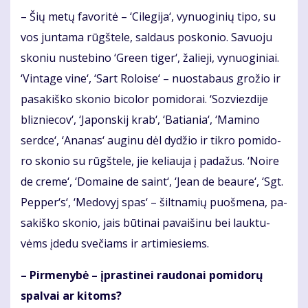
– Šių me­tų fa­vo­ri­tė – ‘Ci­le­gi­ja‘, vy­nuo­gi­nių ti­po, su
vos jun­ta­ma rūgš­te­le, sal­daus po­sko­nio. Sa­vuo­ju
sko­niu nu­ste­bi­no ‘Gre­en ti­ger‘, ža­lie­ji, vy­nuo­gi­niai.
‘Vin­ta­ge vi­ne‘, ‘Sart Ro­loi­se‘ – nuo­sta­baus gro­žio ir
pa­sa­kiš­ko sko­nio bi­co­lor po­mi­do­rai. ‘Soz­viez­di­je
bliz­nie­cov‘, ‘Ja­pons­kij krab‘, ‘Ba­tia­nia‘, ‘Ma­mi­no
serd­ce‘, ‘Ana­nas‘ au­gi­nu dėl dy­džio ir tik­ro po­mi­do­
ro sko­nio su rūgš­te­le, jie ke­liau­ja į pa­da­žus. ‘Noi­re
de cre­me‘, ‘Do­mai­ne de saint‘, ‘Je­an de be­au­re‘, ‘Sgt.
Pep­per‘s‘, ‘Me­do­vyj spas‘ – šilt­na­mių puoš­me­na, pa­
sa­kiš­ko sko­nio, jais bū­ti­nai pa­vai­ši­nu bei lauk­tu­
vėms įde­du sve­čiams ir ar­ti­mie­siems.
– Pir­me­ny­bė – įpras­ti­nei rau­do­nai po­mi­do­rų
spal­vai ar ki­toms?