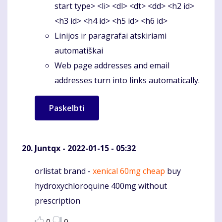
start type> <li> <dl> <dt> <dd> <h2 id>
<h3 id> <h4 id> <h5 id> <h6 id>
Linijos ir paragrafai atskiriami
automatiškai
Web page addresses and email
addresses turn into links automatically.
Juntqx
- 2022-01-15 - 05:32
orlistat brand -
xenical 60mg cheap
buy
Komentaras
hydroxychloroquine 400mg without
prescription
0
0