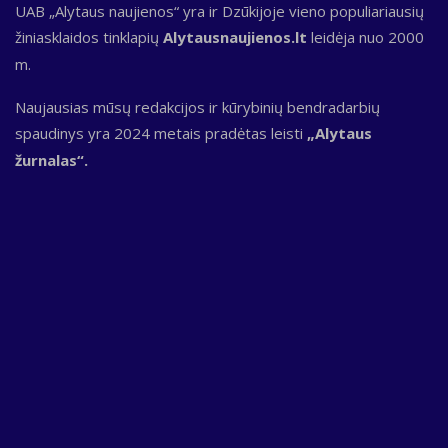
UAB „Alytaus naujienos“ yra ir Dzūkijoje vieno populiariausių
žiniasklaidos tinklapių
Alytausnaujienos.lt
leidėja nuo 2000
m.
Naujausias mūsų redakcijos ir kūrybinių bendradarbių
spaudinys yra 2024 metais pradėtas leisti
„Alytaus
žurnalas“.