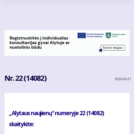
Pereiti
į
pagrindinį
turinį
Nr. 22 (14082)
2025-03-21
„Alytaus naujienų“ numeryje 22 (14082)
skaitykite: