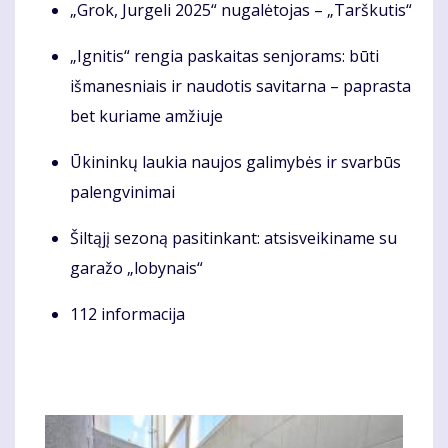
„Grok, Jurgeli 2025“ nugalėtojas – „Tarškutis“
„Ignitis“ rengia paskaitas senjorams: būti
išmanesniais ir naudotis savitarna – paprasta
bet kuriame amžiuje
Ūkininkų laukia naujos galimybės ir svarbūs
palengvinimai
Šiltąjį sezoną pasitinkant: atsisveikiname su
garažo „lobynais“
112 informacija