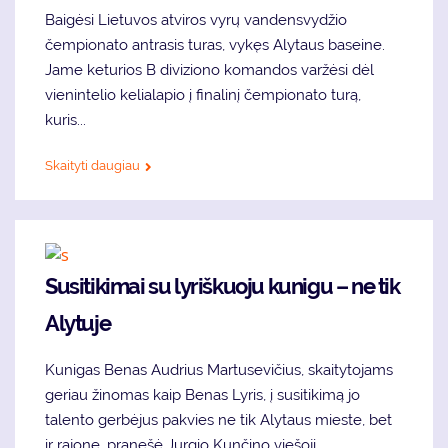
Baigėsi Lietuvos atviros vyrų vandensvydžio
čempionato antrasis turas, vykęs Alytaus baseine.
Jame keturios B diviziono komandos varžėsi dėl
vienintelio kelialapio į finalinį čempionato turą,
kuris...
Skaityti daugiau
Susitikimai su lyriškuoju kunigu – ne tik
Alytuje
Kunigas Benas Audrius Martusevičius, skaitytojams
geriau žinomas kaip Benas Lyris, į susitikimą jo
talento gerbėjus pakvies ne tik Alytaus mieste, bet
ir rajone, pranešė Jurgio Kunčino viešoji...