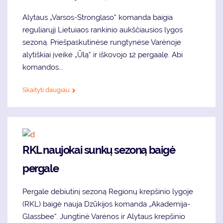
Alytaus „Varsos-Stronglaso“ komanda baigia
reguliarųjį Lietuiaos rankinio aukščiausios lygos
sezoną. Priešpaskutinėse rungtynėse Varėnoje
alytiškiai įveikė „Ūlą“ ir iškovojo 12 pergaalę. Abi
komandos...
Skaityti daugiau
RKL naujokai sunkų sezoną baigė
pergale
Pergale debiutinį sezoną Regionų krepšinio lygoje
(RKL) baigė nauja Dzūkijos komanda „Akademija-
Glassbee“. Jungtinė Varėnos ir Alytaus krepšinio