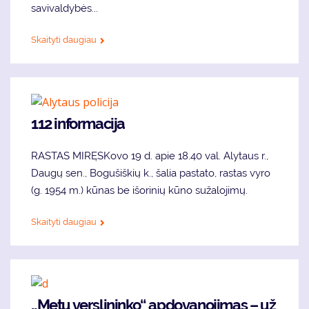
savivaldybės...
Skaityti daugiau
112 informacija
RASTAS MIRĘSKovo 19 d. apie 18.40 val. Alytaus r.,
Daugų sen., Bogušiškių k., šalia pastato, rastas vyro
(g. 1954 m.) kūnas be išorinių kūno sužalojimų.
Skaityti daugiau
„Metų verslininko“ apdovanojimas – už