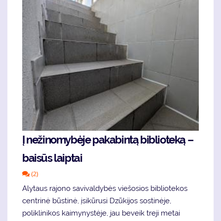
Į nežinomybėje pakabintą biblioteką –
baisūs laiptai
(2)
Alytaus rajono savivaldybės viešosios bibliotekos
centrinė būstinė, įsikūrusi Dzūkijos sostinėje,
poliklinikos kaimynystėje, jau beveik treji metai