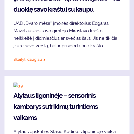
duoklę savo kraštui su kaupu
UAB „Dvaro mėsa“ įmonės direktorius Edgaras
Mazaliauskas savo gimtojo Miroslavo krašto
neiškeitė į didmiesčius ar svečias šalis. Jis ne tik čia
įkūrė savo verslą, bet ir prisideda prie krašto...
Skaityti daugiau
Alytaus ligoninėje – sensorinis
kambarys sutrikimų turintiems
vaikams
Alytaus apskrities Stasio Kudirkos ligoninėje veikia