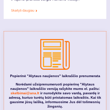
Skaityti daugiau
Popierinė "Alytaus naujienos" laikraščio prenumerata
Norėdami užsiprenumeruoti popierinę "Alytaus
naujienos" laikraščio versiją rašykite mums el. paštu:
skelbimai@ana.lt
ir nurodykite savo vardą, pavardę ir
adresą, kuriuo turėtų būti pristatomas laikraštis. Kai tik
gausime jūsų laišką, informuosime Jus dėl tolimesnių
žingsnių.