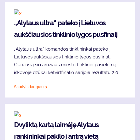
„Alytaus ultra“ pateko į Lietuvos
aukščiausios tinklinio lygos pusfinalį
„Alytaus ultra“ komandos tinklininkai pateko į
Lietuvos aukščiausios tinklinio lygos pusfinalį.
Geriausią šio amžiaus miesto tinklinio pasiekimą
iškovoję dzūkai ketvirtfinalio serijoje rezultatu 2:0...
Skaityti daugiau
Dvyliktą kartą laimėję Alytaus
rankininkai pakilo į antrą vietą