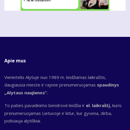
Apie mus
Vienintelis Alytuje nuo 1989 m. leidžiamas laikraštis,
daugiausia mieste ir rajone prenumeruojamas
spaudinys
„Alytaus naujienos“.
To paties pavadinimo bendrovė leidžia ir
el. laikraštį,
kuris
prenumeruojamas Lietuvoje ir kitur, kur gyvena, dirba,
poilsiauja alytiškiai.