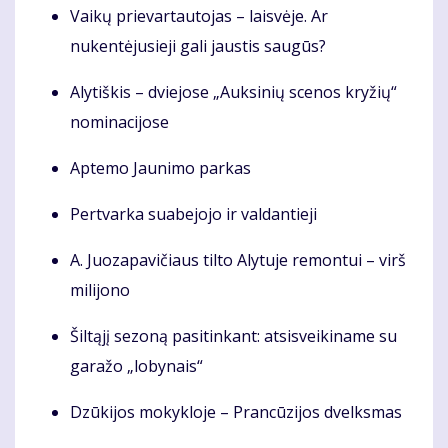
Vaikų prievartautojas – laisvėje. Ar
nukentėjusieji gali jaustis saugūs?
Alytiškis – dviejose „Auksinių scenos kryžių“
nominacijose
Aptemo Jaunimo parkas
Pertvarka suabejojo ir valdantieji
A. Juozapavičiaus tilto Alytuje remontui – virš
milijono
Šiltąjį sezoną pasitinkant: atsisveikiname su
garažo „lobynais“
Dzūkijos mokykloje – Prancūzijos dvelksmas