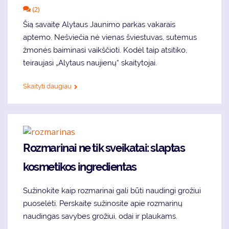
(2)
Šią savaitę Alytaus Jaunimo parkas vakarais
aptemo. Nešviečia nė vienas šviestuvas, sutemus
žmonės baiminasi vaikščioti. Kodėl taip atsitiko,
teiraujasi „Alytaus naujienų“ skaitytojai.
Skaityti daugiau
Rozmarinai ne tik sveikatai: slaptas
kosmetikos ingredientas
Sužinokite kaip rozmarinai gali būti naudingi grožiui
puoselėti. Perskaitę sužinosite apie rozmarinų
naudingas savybes grožiui, odai ir plaukams.