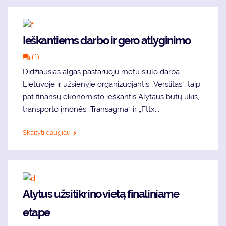
Ieškantiems darbo ir gero atlyginimo
(1)
Didžiausias algas pastaruoju metu siūlo darbą
Lietuvoje ir užsienyje organizuojantis „Verslitas“, taip
pat finansų ekonomisto ieškantis Alytaus butų ūkis,
transporto įmonės „Transagma“ ir „Fttx...
Skaityti daugiau
Alytus užsitikrino vietą finaliniame
etape