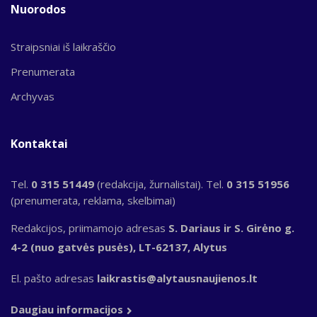
Nuorodos
Straipsniai iš laikraščio
Prenumerata
Archyvas
Kontaktai
Tel.
0 315 51449
(redakcija, žurnalistai). Tel.
0 315 51956
(prenumerata, reklama, skelbimai)
Redakcijos, priimamojo adresas
S. Dariaus ir S. Girėno g.
4-2 (nuo gatvės pusės), LT-62137, Alytus
El. pašto adresas
laikrastis@alytausnaujienos.lt
Daugiau informacijos