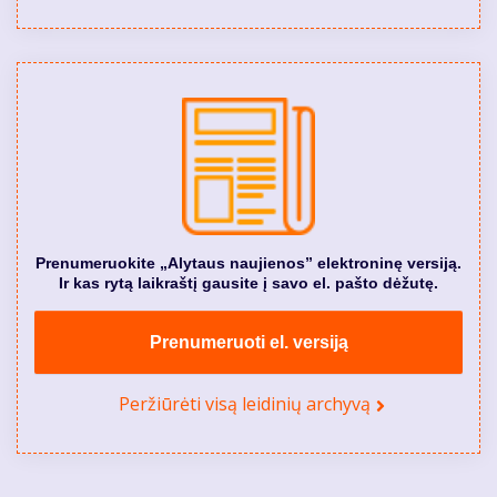
Prenumeruokite „Alytaus naujienos” elektroninę versiją.
Ir kas rytą laikraštį gausite į savo el. pašto dėžutę.
Prenumeruoti el. versiją
Peržiūrėti visą leidinių archyvą