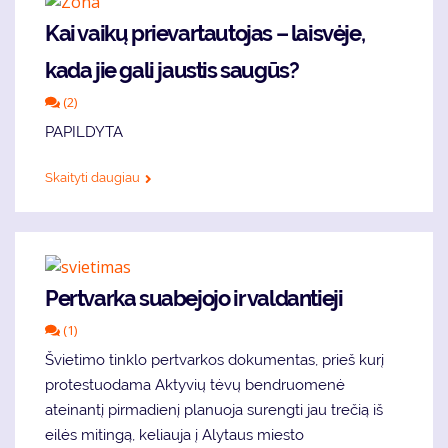
Kai vaikų prievartautojas – laisvėje,
kada jie gali jaustis saugūs?
(2)
PAPILDYTA
Skaityti daugiau
Pertvarka suabejojo ir valdantieji
(1)
Švietimo tinklo pertvarkos dokumentas, prieš kurį
protestuodama Aktyvių tėvų bendruomenė
ateinantį pirmadienį planuoja surengti jau trečią iš
eilės mitingą, keliauja į Alytaus miesto