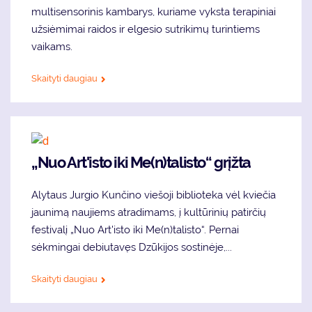
multisensorinis kambarys, kuriame vyksta terapiniai
užsiėmimai raidos ir elgesio sutrikimų turintiems
vaikams.
Skaityti daugiau
„Nuo Art'isto iki Me(n)talisto“ grįžta
Alytaus Jurgio Kunčino viešoji biblioteka vėl kviečia
jaunimą naujiems atradimams, į kultūrinių patirčių
festivalį „Nuo Art'isto iki Me(n)talisto“. Pernai
sėkmingai debiutavęs Dzūkijos sostinėje,...
Skaityti daugiau