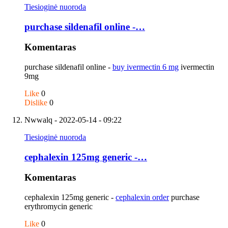
Tiesioginė nuoroda
purchase sildenafil online -…
Komentaras
purchase sildenafil online -
buy ivermectin 6 mg
ivermectin
9mg
Like
0
Dislike
0
Nwwalq
- 2022-05-14 - 09:22
Tiesioginė nuoroda
cephalexin 125mg generic -…
Komentaras
cephalexin 125mg generic -
cephalexin order
purchase
erythromycin generic
Like
0