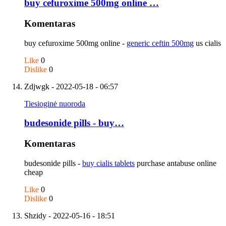
buy cefuroxime 500mg online …
Komentaras
buy cefuroxime 500mg online -
generic ceftin 500mg
us cialis
Like
0
Dislike
0
Zdjwgk
- 2022-05-18 - 06:57
Tiesioginė nuoroda
budesonide pills - buy…
Komentaras
budesonide pills -
buy cialis tablets
purchase antabuse online
cheap
Like
0
Dislike
0
Shzidy
- 2022-05-16 - 18:51