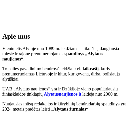
Apie mus
Vienintelis Alytuje nuo 1989 m. leidžiamas laikraštis, daugiausia
mieste ir rajone prenumeruojamas
spaudinys „Alytaus
naujienos“.
To paties pavadinimo bendrovė leidžia ir
el. laikraštį,
kuris
prenumeruojamas Lietuvoje ir kitur, kur gyvena, dirba, poilsiauja
alytiškiai.
UAB „Alytaus naujienos“ yra ir Dzūkijoje vieno populiariausių
žiniasklaidos tinklapių
Alytausnaujienos.lt
leidėja nuo 2000 m.
Naujausias mūsų redakcijos ir kūrybinių bendradarbių spaudinys yra
2024 metais pradėtas leisti
„Alytaus žurnalas“.