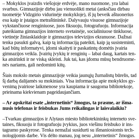
– Mo­kyk­los įvaiz­dis vie­šo­jo­je erd­vė­je, ma­no nuo­mo­ne, yra la­bai
svar­bus. Gim­na­zi­jo­je dir­bu jau vie­nuo­lik­ti me­tai (anks­čiau dir­bau
tuo­me­tė­je Vidz­gi­rio vi­du­ri­nė­je mo­kyk­lo­je), iš jų be­veik aš­tuo­ne­rius
esu kaip ir įstai­gos met­raš­ti­nin­kė. Da­ly­vau­ju vi­suo­se gim­na­zi­jo­je
vyks­tan­čiuo­se ren­gi­niuo­se, juos fik­suo­ju, fo­to­gra­fuo­ju. In­for­ma­ci­ja
pa­tei­kia­ma gim­na­zi­jos in­ter­ne­to sve­tai­nė­je, so­cia­li­niuo­se tin­kluo­se,
vie­ti­nė­je ži­niask­lai­do­je ir gim­na­zi­jos te­le­vi­zi­jos ek­ra­nuo­se. Daž­nai
ten­ka pa­suk­ti gal­vą, kaip tą in­for­ma­ci­ją pa­teik­ti, kaip ją su­si­ste­min­ti,
kad bū­tų in­for­ma­ty­vi, įdo­mi skai­ty­ti ir pa­ska­tin­tų do­mė­tis įvai­ria
gim­na­zi­jos veik­la. Įvai­rių įvy­kių ir ren­gi­nių – la­bai daug, kar­tais ten­
ka at­si­rink­ti ir ne vis­ką skleis­ti. Juk tai, kas įdo­mu mū­sų ben­druo­me­
nės na­riams, ga­li ne­do­min­ti ki­tų.
Šiais moks­lo me­tais gim­na­zi­jo­je vei­kia jau­nų­jų žur­na­lis­tų bū­re­lis, tad
šį dar­bą da­li­ja­mės su mo­ki­niais. Vi­sa in­for­ma­ci­ja apie mo­kyk­los gy­
ve­ni­mą įvai­rio­se laik­me­no­se yra kau­pia­ma ir sau­go­ma bib­lio­te­ko­je,
pri­ei­na­ma kiek­vie­nam pa­gei­dau­jan­čiam.
– Ar ap­skri­tai esa­te „in­ter­ne­ti­nis“ žmo­gus, ta pras­me, ar iš­ma­
nu­sis te­le­fo­nas ir feis­bu­kas Jums rei­ka­lin­gas ir lais­va­lai­kiu?
–Tvar­kau gim­na­zi­jos ir Aly­taus mies­to bib­lio­te­ki­nin­kų in­ter­ne­to sve­
tai­nes, fik­suo­ju ir fo­to­gra­fuo­ju įvy­kius, juos vie­ši­nu feis­bu­ko ir ins­
tag­ra­mo pa­sky­ro­se. Ten­ka ne­ma­žai su­si­dur­ti su iš­ma­nio­sio­mis tech­
no­lo­gi­jo­mis dar­be. Vis dėl­to ma­nau, jog ne­su „in­ter­ne­ti­nis“ žmo­gus.