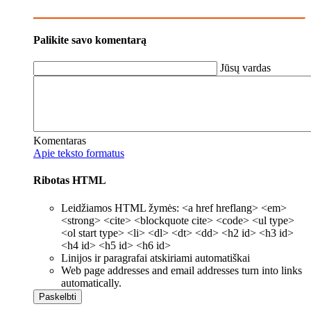
Palikite savo komentarą
Jūsų vardas
Komentaras
Apie teksto formatus
Ribotas HTML
Leidžiamos HTML žymės: <a href hreflang> <em>
<strong> <cite> <blockquote cite> <code> <ul type>
<ol start type> <li> <dl> <dt> <dd> <h2 id> <h3 id>
<h4 id> <h5 id> <h6 id>
Linijos ir paragrafai atskiriami automatiškai
Web page addresses and email addresses turn into links
automatically.