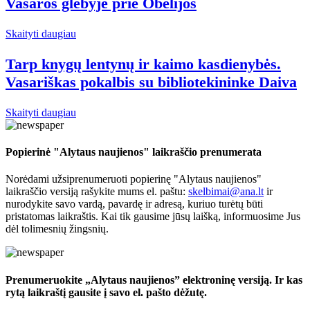
Vasaros glėbyje prie Obelijos
Skaityti daugiau
Tarp knygų lentynų ir kaimo kasdienybės.
Vasariškas pokalbis su bibliotekininke Daiva
Skaityti daugiau
Popierinė "Alytaus naujienos" laikraščio prenumerata
Norėdami užsiprenumeruoti popierinę "Alytaus naujienos"
laikraščio versiją rašykite mums el. paštu:
skelbimai@ana.lt
ir
nurodykite savo vardą, pavardę ir adresą, kuriuo turėtų būti
pristatomas laikraštis. Kai tik gausime jūsų laišką, informuosime Jus
dėl tolimesnių žingsnių.
Prenumeruokite „Alytaus naujienos” elektroninę versiją. Ir kas
rytą laikraštį gausite į savo el. pašto dėžutę.