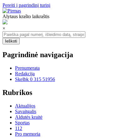
Pereiti į pagrindinį turinį
Alytaus krašto laikraštis
×
Pagrindinė navigacija
Prenumerata
Redakcija
Skelbk 0 315 51956
Rubrikos
Aktualijos
Savaitgalis
Aldutės kraitė
Sportas
112
Pro memoria