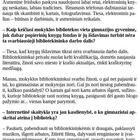
As­me­ni­ne feis­bu­ko pa­sky­ra nau­do­juo­si la­bai re­tai, elek­tro­ni­nių kny­
gų ne­skai­tau, la­biau tra­di­ci­nes. Iš­ma­nu­sis te­le­fo­nas daž­niau­siai tar­
nau­ja tik skam­bin­ti ir, kar­tais, fo­to­gra­fa­vi­mui. Tie­sa, elek­tro­ni­nis pa­
štas – bū­ti­nas ir dar­bi­niais, ir as­me­ni­niais rei­ka­lais.
– Kaip kei­čia­si mo­kyk­los bib­lio­te­kos vie­ta gim­na­zi­jos gy­ve­ni­me,
juk da­bar po­pie­ri­nių kny­gų fon­das ir jų iš­da­vi­mas tur­būt nė­ra
ta svar­biau­sio­ji bib­lio­te­ki­nin­ko dar­bo da­lis?
– Tie­sa, kad kny­gų iš­da­vi­mas tik­rai nė­ra svar­biau­sia dar­bo da­lis.
Bib­lio­te­ki­nin­kui pri­va­lu nuo­lat kel­ti kva­li­fi­ka­ci­ją, do­mė­tis nau­jau­sia
li­te­ra­tū­ra, ži­no­ti sa­vo mies­to ir kraš­to ak­tu­a­li­jas, rink­ti kraš­to­ty­ri­nę
me­džia­gą.
Ma­nau, mo­kyk­los bib­lio­te­ki­nin­kui svar­bu ži­no­ti, o gal net pa­jaus­ti ir
tai, ko gim­na­zis­tas ar mo­ky­to­jas no­ri. Gal jis no­ri tie­siog pa­ben­drau­
ti, kaž­kuo pa­si­da­ly­ti? O kar­tais gal no­ri kar­tu ar­ba­tos iš­ger­ti, su­ži­no­
ti, ku­rio­je bib­lio­te­ko­je ras­ti no­ri­mą kny­gą, pa­si­guos­ti dėl gau­to blo­go
pa­žy­mio ar... vie­nas kam­pe pa­ry­mo­ti.
– In­ter­ne­ti­nė skai­tyk­la yra jau kas­die­ny­bė, o ko gim­na­zis­tai ap­
skri­tai at­ei­na į bib­lio­te­ką?
– Pa­si­tar­ti, pa­ben­drau­ti su bib­lio­te­ki­nin­kė­mis ir drau­gais, pa­klau­sy­ti
mu­zi­kos, iš­ger­ti ar­ba­tos, žiū­rė­ti fil­mų, da­ly­vau­ti ren­gi­niuo­se ir įvai­
riuo­se su­si­ti­ki­muo­se. Kar­tu juos or­ga­ni­zuo­ti, spau­dą pa­var­ty­ti, ko­pi­