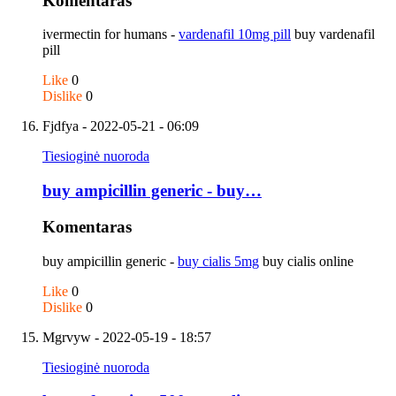
Komentaras
ivermectin for humans -
vardenafil 10mg pill
buy vardenafil
pill
Like
0
Dislike
0
Fjdfya
- 2022-05-21 - 06:09
Tiesioginė nuoroda
buy ampicillin generic - buy…
Komentaras
buy ampicillin generic -
buy cialis 5mg
buy cialis online
Like
0
Dislike
0
Mgrvyw
- 2022-05-19 - 18:57
Tiesioginė nuoroda