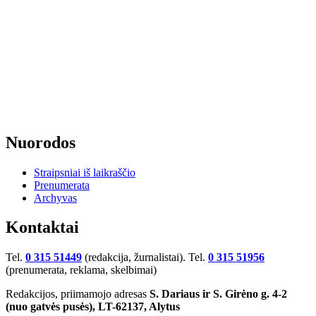
Nuorodos
Straipsniai iš laikraščio
Prenumerata
Archyvas
Kontaktai
Tel.
0 315 51449
(redakcija, žurnalistai). Tel.
0 315 51956
(prenumerata, reklama, skelbimai)
Redakcijos, priimamojo adresas
S. Dariaus ir S. Girėno g. 4-2
(nuo gatvės pusės), LT-62137, Alytus