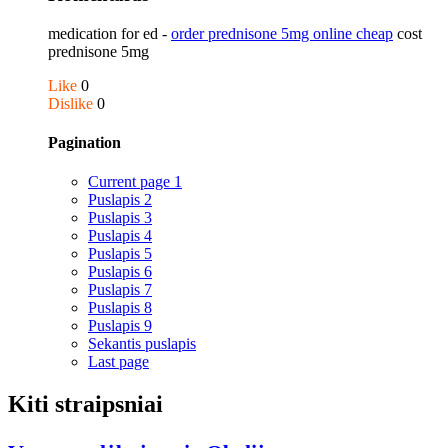
medication for ed -
order prednisone 5mg online cheap
cost
prednisone 5mg
Like
0
Dislike
0
Pagination
Current page
1
Puslapis
2
Puslapis
3
Puslapis
4
Puslapis
5
Puslapis
6
Puslapis
7
Puslapis
8
Puslapis
9
Sekantis puslapis
Last page
Kiti straipsniai