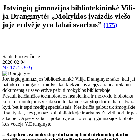
Jot­vin­gių gim­na­zi­jos bib­lio­te­ki­nin­kė Vi­li­
ja Dran­gi­ny­tė: „Mo­kyk­los įvaiz­dis vie­šo­
jo­je erd­vė­je yra la­bai svar­bus”
(175)
Saulė Pinkevičienė
2020-02-04
Nr.
17 (13393)
Jotvingių gimnazijos bibliotekininkė Vilija Dranginytė sako, kad jai
patinka darbingas šurmulys, kai kiekvienas atėjęs atranda reikiamą
dokumentą ar savo erdvę pabūti mokyklos bibliotekoje.
Pa­sau­lį kei­čian­čios tech­no­lo­gi­jos ne­ap­len­kia ir mo­kyk­lų bib­lio­te­kų,
ku­rių dar­buo­to­jams vis da­žiau ten­ka ne skai­ty­to­jo for­mu­lia­rus tvar­
ky­ti, bet ir tap­ti me­di­jų spe­cia­lis­tais. Ne­si­kei­čia gal­būt tik žmo­giš­kie­
ji san­ty­kiai, nes gim­na­zis­tai bib­lio­te­ko­je ir ar­ba­tos iš­si­vir­ti no­ri, ir pa­
si­kal­bė­ti. Apie vi­sa tai – po­kal­by­je su Jot­vin­gių gim­na­zi­jos bib­lio­te­
kos vedėja V.Dran­gi­ny­te.
– Kaip kei­čia­si mo­kyk­lo­je dir­ban­čių biob­lio­te­ki­nin­kų dar­bo