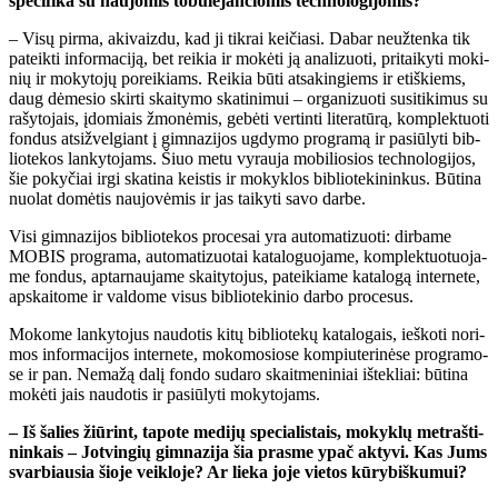
spe­ci­fi­ka su nau­jo­mis to­bu­lė­jan­čio­mis tech­no­lo­gi­jo­mis?
– Vi­sų pir­ma, aki­vaiz­du, kad ji tik­rai kei­čia­si. Da­bar ne­už­ten­ka tik
pa­teik­ti in­for­ma­ci­ją, bet rei­kia ir mo­kė­ti ją ana­li­zuo­ti, pri­tai­ky­ti mo­ki­
nių ir mo­ky­to­jų po­rei­kiams. Rei­kia bū­ti at­sa­kin­giems ir etiš­kiems,
daug dė­me­sio skir­ti skai­ty­mo ska­ti­ni­mui – or­ga­ni­zuo­ti su­si­ti­ki­mus su
ra­šy­to­jais, įdo­miais žmo­nė­mis, ge­bė­ti ver­tin­ti li­te­ra­tū­rą, kom­plek­tuo­ti
fon­dus at­si­žvel­giant į gim­na­zi­jos ug­dy­mo pro­gra­mą ir pa­siū­ly­ti bib­
lio­te­kos lan­ky­to­jams. Šiuo me­tu vy­rau­ja mo­bi­lio­sios tech­no­lo­gi­jos,
šie po­ky­čiai ir­gi ska­ti­na keis­tis ir mo­kyk­los bib­lio­te­ki­nin­kus. Bū­ti­na
nuo­lat do­mė­tis nau­jo­vė­mis ir jas tai­ky­ti sa­vo dar­be.
Vi­si gim­na­zi­jos bib­lio­te­kos pro­ce­sai yra au­to­ma­ti­zuo­ti: dir­ba­me
MO­BIS pro­gra­ma, au­to­ma­ti­zuo­tai ka­ta­lo­guo­ja­me, kom­plek­tuo­tuo­ja­
me fon­dus, ap­tar­nau­ja­me skai­ty­to­jus, pa­tei­kia­me ka­ta­lo­gą in­ter­ne­te,
ap­skai­to­me ir val­do­me vi­sus bib­lio­te­ki­nio dar­bo pro­ce­sus.
Mo­ko­me lan­ky­to­jus nau­do­tis ki­tų bib­lio­te­kų ka­ta­lo­gais, ieš­ko­ti no­ri­
mos in­for­ma­ci­jos in­ter­ne­te, mo­ko­mo­sio­se kom­piu­te­ri­nė­se pro­gra­mo­
se ir pan. Ne­ma­žą da­lį fon­do su­da­ro skait­me­ni­niai iš­tek­liai: bū­ti­na
mo­kė­ti jais nau­do­tis ir pa­siū­ly­ti mo­ky­to­jams.
– Iš ša­lies žiū­rint, ta­po­te me­di­jų spe­cia­lis­tais, mo­kyk­lų met­raš­ti­
nin­kais – Jot­vin­gių gim­na­zi­ja šia pras­me ypač ak­ty­vi. Kas Jums
svar­biau­sia šio­je veik­lo­je? Ar lie­ka jo­je vie­tos kū­ry­biš­ku­mui?