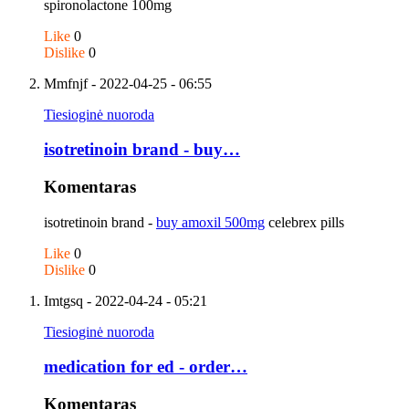
spironolactone 100mg
Like
0
Dislike
0
Mmfnjf
- 2022-04-25 - 06:55
Tiesioginė nuoroda
isotretinoin brand - buy…
Komentaras
isotretinoin brand -
buy amoxil 500mg
celebrex pills
Like
0
Dislike
0
Imtgsq
- 2022-04-24 - 05:21
Tiesioginė nuoroda
medication for ed - order…
Komentaras