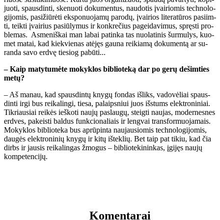
juo­ti, spaus­din­ti, ske­nuo­ti do­ku­men­tus, nau­do­tis įvai­rio­mis tech­no­lo­
gi­jo­mis, pa­si­žiū­rė­ti eks­po­nuo­ja­mų pa­ro­dų, įvai­rios li­te­ra­tū­ros pa­si­im­
ti, teik­ti įvai­rius pa­siū­ly­mus ir kon­kre­čius pa­gei­da­vi­mus, spręs­ti pro­
ble­mas. As­me­niš­kai man la­bai pa­tin­ka tas nuo­la­ti­nis šur­mu­lys, kuo­
met ma­tai, kad kiek­vie­nas at­ėjęs gau­na rei­kia­mą do­ku­men­tą ar su­
ran­da sa­vo erd­vę tie­siog pa­bū­ti...
– Kaip ma­ty­tu­mė­te mo­kyk­los bib­lio­te­ką dar po ge­rų de­šim­ties
me­tų?
– Aš ma­nau, kad spaus­din­tų kny­gų fon­das iš­liks, va­do­vė­liai spaus­
din­ti ir­gi bus rei­ka­lin­gi, tie­sa, pa­laips­niui juos iš­stums elek­tro­ni­niai.
Tik­riau­siai rei­kės ieš­ko­ti nau­jų pa­slau­gų, steig­ti nau­jas, mo­der­nes­nes
erd­ves, pa­keis­ti bal­dus funk­cio­na­liais ir leng­vai trans­for­muo­ja­mais.
Mo­kyk­los bib­lio­te­ka bus ap­rū­pin­ta nau­jau­sio­mis tech­no­lo­gi­jo­mis,
dau­gės elek­tro­ni­nių kny­gų ir ki­tų iš­tek­lių. Bet taip pat ti­kiu, kad čia
dirbs ir jau­sis rei­ka­lin­gas žmo­gus – bib­lio­te­ki­nin­kas, įgi­jęs nau­jų
kom­pe­ten­ci­jų.
Komentarai