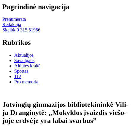
Pagrindinė navigacija
Prenumerata
Redakcija
Skelbk 0 315 51956
Rubrikos
Aktualijos
Savaitgalis
Aldutės kraitė
Sportas
112
Pro memoria
Jot­vin­gių gim­na­zi­jos bib­lio­te­ki­nin­kė Vi­li­
ja Dran­gi­ny­tė: „Mo­kyk­los įvaiz­dis vie­šo­
jo­je erd­vė­je yra la­bai svar­bus”