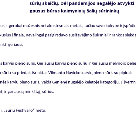
sūrių skaičių. Dėl pandemijos negalėjo atvykti
gausus būrys kaimyninių šalių sūrininkų.
ius ir gerokai mažesnis nei aknstesniais metais, tačiau savo kokybe ir įspūdi
sius į finalą, nevalingai pasigirsdavo susižavėjimo šūksniai ir rankos siekd
nkti geriausi.
 karvių pieno sūris. Geriausiu karvių pieno sūriu ir geriausiu mėlynojo pelė
sūriu su priedais išrinktas Vilmanto Navicko karvių pieno sūris su pipirais.
nės karvių pieno sūris. Vaida Genienė nugalėjo keletoje kategorijų. Ji įvertin
į ir geriausią minkštąjį sūrius.
į, „Sūrių Festivalio“ metu.