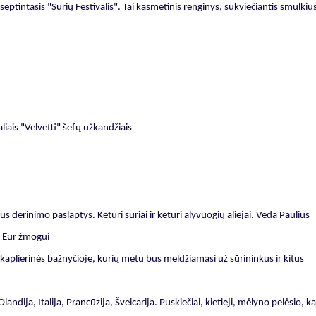
eptintasis "Sūrių Festivalis". Tai kasmetinis renginys, sukviečiantis smulkiu
aliais "Velvetti" šefų užkandžiais
s derinimo paslaptys. Keturi sūriai ir keturi alyvuogių aliejai. Veda Paulius
25 Eur žmogui
kaplierinės bažnyčioje, kurių metu bus meldžiamasi už sūrininkus ir kitus
andija, Italija, Prancūzija, Šveicarija. Puskiečiai, kietieji, mėlyno pelėsio, ka