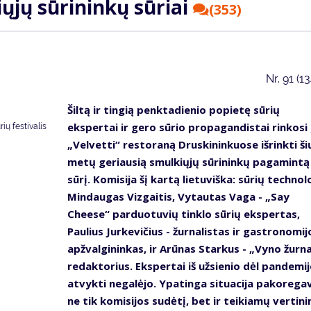
iųjų sūrininkų sūriai
(353)
Nr.
91 (1
Šiltą ir tingią penktadienio popietę sūrių
ekspertai ir gero sūrio propagandistai rinkosi 
rių festivalis
„Velvetti“ restoraną Druskininkuose išrinkti ši
metų geriausią smulkiųjų sūrininkų pagamintą
sūrį. Komisija šį kartą lietuviška: sūrių techno
Mindaugas Vizgaitis, Vytautas Vaga - „Say
Cheese“ parduotuvių tinklo sūrių ekspertas,
Paulius Jurkevičius - žurnalistas ir gastronomij
apžvalgininkas, ir Arūnas Starkus - „Vyno žurn
redaktorius. Ekspertai iš užsienio dėl pandemi
atvykti negalėjo. Ypatinga situacija pakorega
ne tik komisijos sudėtį, bet ir teikiamų vertini