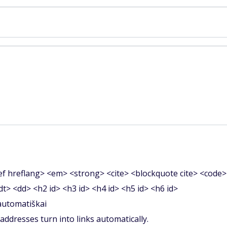
f hreflang> <em> <strong> <cite> <blockquote cite> <code>
<dt> <dd> <h2 id> <h3 id> <h4 id> <h5 id> <h6 id>
 automatiškai
ddresses turn into links automatically.