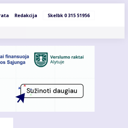
ndinė
rata
Redakcija
Skelbk 0 315 51956
cija