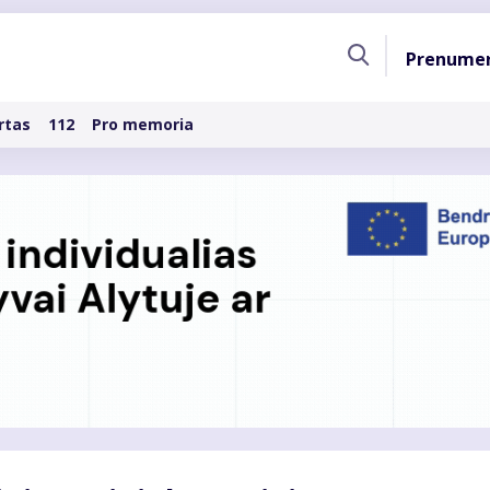
Pagri
Prenume
naviga
rtas
112
Pro memoria