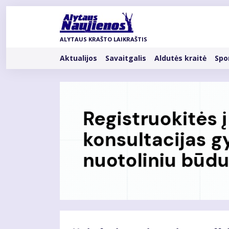
Pereiti
į
pagrindinį
ALYTAUS KRAŠTO LAIKRAŠTIS
turinį
Rubrikos
Aktualijos
Savaitgalis
Aldutės kraitė
Spo