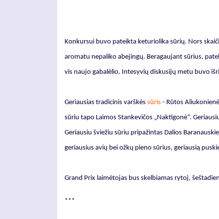
Konkursui buvo pateikta keturiolika sūrių. Nors skaič
aromatu nepaliko abejingų. Beragaujant sūrius, pateku
vis naujo gabalėlio. Intesyvių diskusijų metu buvo išri
Geriausias tradicinis varškės
sūris
- Rūtos Aliukonienės
sūriu tapo Laimos Stankevičos „Naktigonė“. Geriausiu 
Geriausiu šviežiu sūriu pripažintas Dalios Baranauskie
geriausius avių bei ožkų pieno sūrius, geriausią puskiet
Grand Prix laimėtojas bus skelbiamas rytoj, šeštadien
***