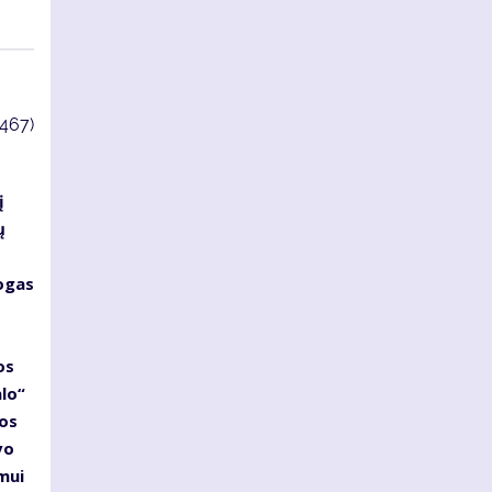
3467)
į
ų
logas
os
alo“
jos
vo
mui