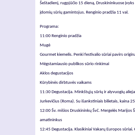
Šeštadienį, rugpjūčio 15 dieną, Druskininkuose įvyks s
įdomių sūrių gamintojus. Renginio pradžia 11 val.
Programa:
11:00 Renginio pradžia
Mugė
Gourmet kiemelis. Penki festivalio sūriai pavirs origin
Mėgstamiausio publikos sūrio rinkimai
Aklos degustacijos
Kūrybinės dirbtuvės vaikams
11:30 Degustacija. Minkštųjų sūrių ir alyvuogių aliejau
Jurkevičius (Roma). Su išankstiniais bilietais, kaina 
12:00 Šv. mišios Druskininkų Švč. Mergelės Marijos Š
amatininkus
12:45 Degustacija. Klasikiniai Vakarų Europos sūriai. Ol