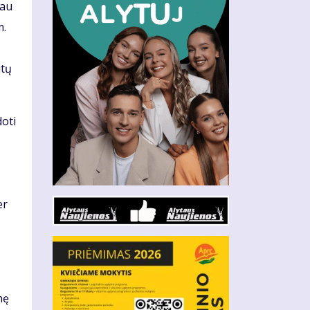
iau
m.
ūtų
doti
er
nę