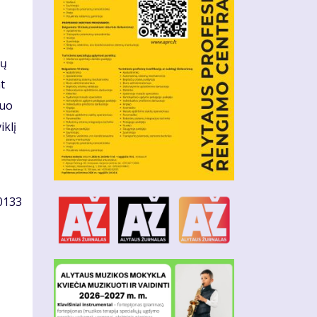
jų
t
nuo
iklį
 0133