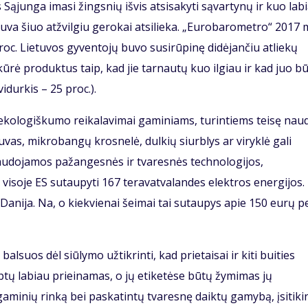
Sąjunga imasi žingsnių išvis atsisakyti sąvartynų ir kuo lab
etuva šiuo atžvilgiu gerokai atsilieka. „Eurobarometro“ 2017 
oc. Lietuvos gyventojų buvo susirūpinę didėjančiu atliekų
kūrė produktus taip, kad jie tarnautų kuo ilgiau ir kad juo b
idurkis – 25 proc.).
 ekologiškumo reikalavimai gaminiams, turintiems teisę nau
uvas, mikrobangų krosnelė, dulkių siurblys ar viryklė gali
 naudojamos pažangesnės ir tvaresnės technologijos,
visoje ES sutaupyti 167 teravatvalandes elektros energijos.
Danija. Na, o kiekvienai šeimai tai sutaupys apie 150 eurų p
suos dėl siūlymo užtikrinti, kad prietaisai ir kiti buities
ptų labiau prieinamas, o jų etiketėse būtų žymimas jų
aminių rinką bei paskatintų tvaresnę daiktų gamybą, įsitiki