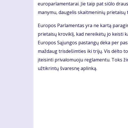
europarlamentarai. Jie taip pat siūlo drau
manymu, daugelis skaitmeninių prietaisų tur
Europos Parlamentas yra ne kartą paraginęs
prietaisų kroviklį, kad nereikėtų jo keisti 
Europos Sąjungos pastangų dėka per pasta
maždaug trisdešimties iki trijų. Vis dėlto 
įteisinti privalomuoju reglamentu. Toks ži
užtikrintų švaresnę aplinką.