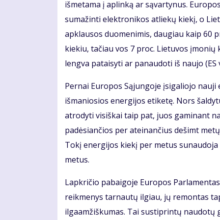
išmetama į aplinką ar sąvartynus. Europos 
sumažinti elektronikos atliekų kiekį, o Li
apklausos duomenimis, daugiau kaip 60 pr
kiekiu, tačiau vos 7 proc. Lietuvos įmonių 
lengva pataisyti ar panaudoti iš naujo (ES v
Pernai Europos Sąjungoje įsigaliojo nauji
išmaniosios energijos etiketę. Nors šaldyt
atrodyti visiškai taip pat, juos gaminant
padėsiančios per ateinančius dešimt metų 
Tokį energijos kiekį per metus sunaudoja 
metus.
Lapkričio pabaigoje Europos Parlamentas bal
reikmenys tarnautų ilgiau, jų remontas ta
ilgaamžiškumas. Tai sustiprintų naudotų g