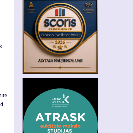
k
site
ad