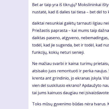
Bet ar taip yra iš tikrųjų? Mokslininkai iš
nustatė, kad iš dalies tai tiesa – bet dėl t
daiktai nesunkiai galėtų tarnauti ilgiau ne
Priežastis paprasta – kai mums taip dažnai
daiktas paseno, atgyveno, nebemadingas, 
todėl, kad jie sugenda, bet ir todėl, kad nu
funkcijų, kokių neturi senieji.
Ne mažiau svarbi ir kaina: turimų prietai
atsisako juos remontuoti ir perka naujus. S
krenta ant grindinio, jo ekranas įskyla. Vis
vien dėl suskilusio ekrano? Apdaužyto nau
tai jums kainuos daugiau nei įsivaizdavote
Toks mūsų gyvenimo būdas nėra tvarus. Ku