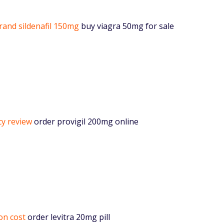
rand sildenafil 150mg
buy viagra 50mg for sale
cy review
order provigil 200mg online
on cost
order levitra 20mg pill