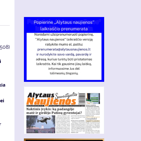
3508)
i
kia
ei
r