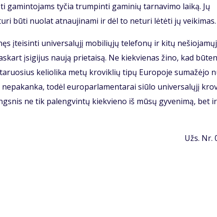
sti gamintojams tyčia trumpinti gaminių tarnavimo laiką. Jų
i būti nuolat atnaujinami ir dėl to neturi lėtėti jų veikimas.
 įteisinti universalųjį mobiliųjų telefonų ir kitų nešiojamų
kaskart įsigijus naują prietaisą. Ne kiekvienas žino, kad būten
ruosius keliolika metų kroviklių tipų Europoje sumažėjo 
to nepakanka, todėl europarlamentarai siūlo universalųjį krov
ngsnis ne tik palengvintų kiekvieno iš mūsų gyvenimą, bet ir
Užs. Nr.