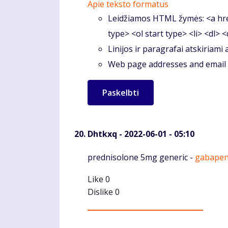
Apie teksto formatus
Leidžiamos HTML žymės: <a hre
type> <ol start type> <li> <dl> 
Linijos ir paragrafai atskiriami
Web page addresses and email a
Dhtkxq
- 2022-06-01 - 05:10
Komentaras
prednisolone 5mg generic -
gabapent
Like
0
Dislike
0