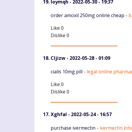
Ioymqh
- 2022-05-30 - 19:37
Komentaras
order amoxil 250mg online cheap -
b
Like
0
Dislike
0
Cljizw
- 2022-05-28 - 01:09
Komentaras
cialis 10mg pill -
legal online pharma
Like
0
Dislike
0
Xghfal
- 2022-05-24 - 16:57
Komentaras
purchase ivermectin -
ivermectin loti