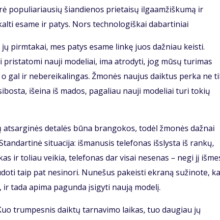
tyrė populiariausių šiandienos prietaisų ilgaamžiškumą ir
o kalti esame ir patys. Nors technologiškai dabartiniai
i jų pirmtakai, mes patys esame linkę juos dažniau keisti.
 pristatomi nauji modeliai, ima atrodyti, jog mūsų turimas
o gal ir nebereikalingas. Žmonės naujus daiktus perka ne ti
sibosta, išeina iš mados, pagaliau nauji modeliai turi tokių
sų atsarginės detalės būna brangokos, todėl žmonės dažnai
tandartinė situacija: išmanusis telefonas išslysta iš rankų,
kas ir toliau veikia, telefonas dar visai nesenas – negi jį išme
doti taip pat nesinori. Nunešus pakeisti ekraną sužinote, k
, ir tada apima pagunda įsigyti naują modelį.
o trumpesnis daiktų tarnavimo laikas, tuo daugiau jų