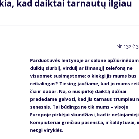
ia, kad daiktai tarnautų ilgiau
Nr.
132 (1
Parduotuvės lentynoje ar salone apžiūrinėdam
dulkių siurblį, virdulį ar išmanųjį telefoną ne
visuomet susimąstome: o kiekgi jis mums bus
reikalingas? Tiesiog jaučiame, kad jo mums rei
čia ir dabar. Na, o nusipirkę daiktą dažnai
pradedame galvoti, kad jis tarnaus trumpiau n
senesnis. Tai būdinga ne tik mums – visoje
Europoje pirkėjai skundžiasi, kad ir nešiojamieji
kompiuteriai greičiau pasensta, ir šaldytuvai, i
netgi viryklės.