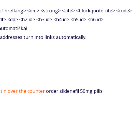
f hreflang> <em> <strong> <cite> <blockquote cite> <code>
<dt> <dd> <h2 id> <h3 id> <h4 id> <h5 id> <h6 id>
 automatiškai
ddresses turn into links automatically.
in over the counter
order sildenafil 50mg pills