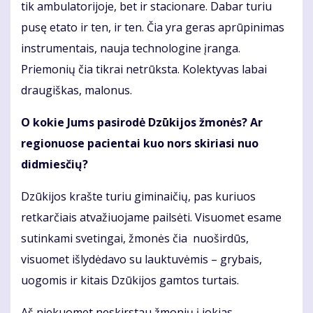
tik ambulatorijoje, bet ir stacionare. Dabar turiu
pusę etato ir ten, ir ten. Čia yra geras aprūpinimas
instrumentais, nauja technologine įranga.
Priemonių čia tikrai netrūksta. Kolektyvas labai
draugiškas, malonus.
O kokie Jums pasirodė Dzūkijos žmonės? Ar
regionuose pacientai kuo nors skiriasi nuo
didmiesčių?
Dzūkijos krašte turiu giminaičių, pas kuriuos
retkarčiais atvažiuojame pailsėti. Visuomet esame
sutinkami svetingai, žmonės čia nuoširdūs,
visuomet išlydėdavo su lauktuvėmis – grybais,
uogomis ir kitais Dzūkijos gamtos turtais.
Aš niekuomet neskirstau žmonių į jokias