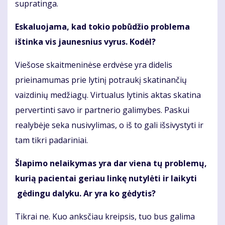
supratinga.
Eskaluojama, kad tokio pobūdžio problema
ištinka vis jaunesnius vyrus. Kodėl?
Viešose skaitmeninėse erdvėse yra didelis
prieinamumas prie lytinį potraukį skatinančių
vaizdinių medžiagų. Virtualus lytinis aktas skatina
pervertinti savo ir partnerio galimybes. Paskui
realybėje seka nusivylimas, o iš to gali išsivystyti ir
tam tikri padariniai.
Šlapimo nelaikymas yra dar viena tų problemų,
kurią pacientai geriau linkę nutylėti ir laikyti
gėdingu dalyku. Ar yra ko gėdytis?
Tikrai ne. Kuo anksčiau kreipsis, tuo bus galima