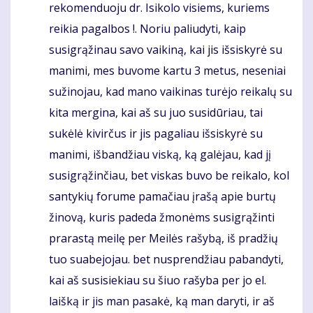
rekomenduoju dr. Isikolo visiems, kuriems
reikia pagalbos !. Noriu paliudyti, kaip
susigrąžinau savo vaikiną, kai jis išsiskyrė su
manimi, mes buvome kartu 3 metus, neseniai
sužinojau, kad mano vaikinas turėjo reikalų su
kita mergina, kai aš su juo susidūriau, tai
sukėlė kivirčus ir jis pagaliau išsiskyrė su
manimi, išbandžiau viską, ką galėjau, kad jį
susigrąžinčiau, bet viskas buvo be reikalo, kol
santykių forume pamačiau įrašą apie burtų
žinovą, kuris padeda žmonėms susigrąžinti
prarastą meilę per Meilės rašybą, iš pradžių
tuo suabejojau. bet nusprendžiau pabandyti,
kai aš susisiekiau su šiuo rašyba per jo el.
laišką ir jis man pasakė, ką man daryti, ir aš