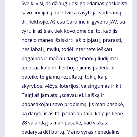
Sveiki visi, aš džiaugiuosi galėdamas paskleisti
Komentaras
savo liudijimą apie tvirtą rašytoją, vadinamą
dr. Ilekhojie. Aš esu Caroline ir gyvenu JAV, su
vyru ir aš šiek tiek kovojome dėl to, kad jis
norėjo manęs išsiskirti, aš bijojau jį prarasti,
nes labai jį myliu, todėl internete ieškau
pagalbos ir mačiau daug žmonių liudijimai
apie tai, kaip dr. Ilekhojie jiems padeda, ir
pateikė teigiamų rezultatų, tokių kaip
skyrybos, vėžys, loterijos, vaisingumas ir kiti.
Taigi aš jam atsiųsdavau el. Laišką ir
papasakojau savo problemą. Jis man pasakė,
ką daryti, ir aš tai padariau taip, kaip jis liepė.
28 valandą jis man pasakė, kad viskas
padaryta dėl burtų. Mano vyras nebedalins