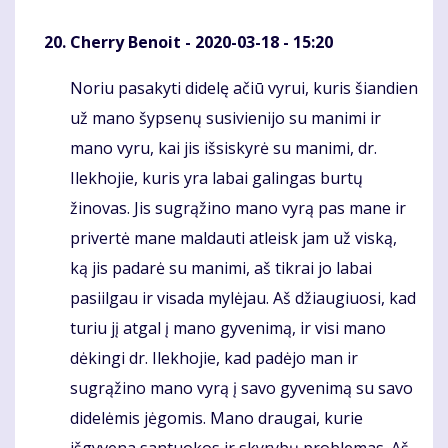
Cherry Benoit
- 2020-03-18 - 15:20
Noriu pasakyti didelę ačiū vyrui, kuris šiandien
Komentaras
už mano šypsenų susivienijo su manimi ir
mano vyru, kai jis išsiskyrė su manimi, dr.
Ilekhojie, kuris yra labai galingas burtų
žinovas. Jis sugrąžino mano vyrą pas mane ir
privertė mane maldauti atleisk jam už viską,
ką jis padarė su manimi, aš tikrai jo labai
pasiilgau ir visada mylėjau. Aš džiaugiuosi, kad
turiu jį atgal į mano gyvenimą, ir visi mano
dėkingi dr. Ilekhojie, kad padėjo man ir
sugrąžino mano vyrą į savo gyvenimą su savo
didelėmis jėgomis. Mano draugai, kurie
išgyvena santuokos ir skyrybų problemas. Aš