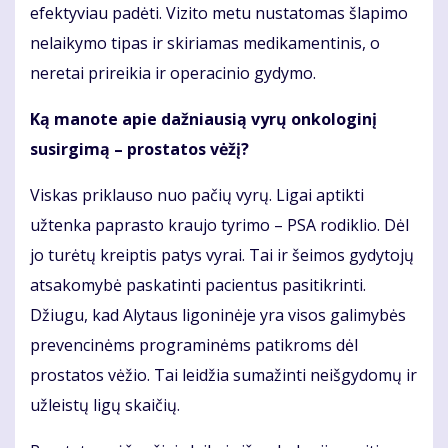
efektyviau padėti. Vizito metu nustatomas šlapimo
nelaikymo tipas ir skiriamas medikamentinis, o
neretai prireikia ir operacinio gydymo.
Ką manote apie dažniausią vyrų onkologinį
susirgimą – prostatos vėžį?
Viskas priklauso nuo pačių vyrų. Ligai aptikti
užtenka paprasto kraujo tyrimo – PSA rodiklio. Dėl
jo turėtų kreiptis patys vyrai. Tai ir šeimos gydytojų
atsakomybė paskatinti pacientus pasitikrinti.
Džiugu, kad Alytaus ligoninėje yra visos galimybės
prevencinėms programinėms patikroms dėl
prostatos vėžio. Tai leidžia sumažinti neišgydomų ir
užleistų ligų skaičių.