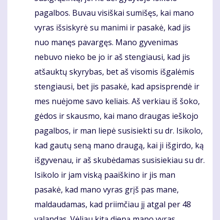
pagalbos. Buvau visiškai sumišęs, kai mano
vyras išsiskyrė su manimi ir pasakė, kad jis
nuo manęs pavargęs. Mano gyvenimas
nebuvo nieko be jo ir aš stengiausi, kad jis
atšauktų skyrybas, bet aš visomis išgalėmis
stengiausi, bet jis pasakė, kad apsisprendė ir
mes nuėjome savo keliais. Aš verkiau iš šoko,
gėdos ir skausmo, kai mano draugas ieškojo
pagalbos, ir man liepė susisiekti su dr. Isikolo,
kad gautų seną mano draugą, kai ji išgirdo, ką
išgyvenau, ir aš skubėdamas susisiekiau su dr.
Isikolo ir jam viską paaiškino ir jis man
pasakė, kad mano vyras grįš pas mane,
maldaudamas, kad priimčiau jį atgal per 48
valandas. Vėliau kitą dieną mano vyras