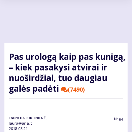
Pereiti
į
pagrindinį
turinį
Pas urologą kaip pas kunigą,
– kiek pasakysi atvirai ir
nuoširdžiai, tuo daugiau
galės padėti
(7490)
Laura BALIUKONIENĖ,
Nr.
94
laura@ana.lt
2018-08-21