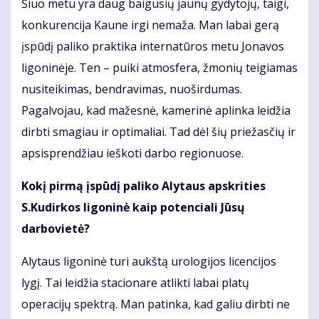
Šiuo metu yra daug baigusių jaunų gydytojų, taigi,
konkurencija Kaune irgi nemaža. Man labai gerą
įspūdį paliko praktika internatūros metu Jonavos
ligoninėje. Ten – puiki atmosfera, žmonių teigiamas
nusiteikimas, bendravimas, nuoširdumas.
Pagalvojau, kad mažesnė, kamerinė aplinka leidžia
dirbti smagiau ir optimaliai. Tad dėl šių priežasčių ir
apsisprendžiau ieškoti darbo regionuose.
Kokį pirmą įspūdį paliko Alytaus apskrities
S.Kudirkos ligoninė kaip potenciali Jūsų
darbovietė?
Alytaus ligoninė turi aukštą urologijos licencijos
lygį. Tai leidžia stacionare atlikti labai platų
operacijų spektrą. Man patinka, kad galiu dirbti ne