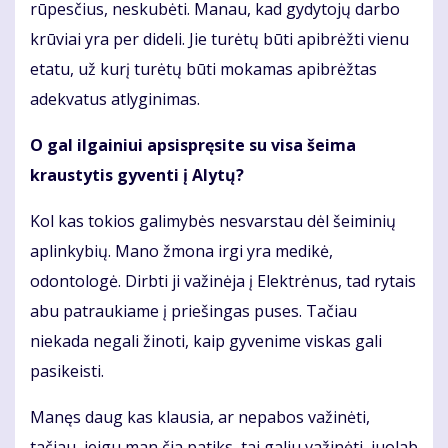
rūpesčius, neskubėti. Manau, kad gydytojų darbo
krūviai yra per dideli. Jie turėtų būti apibrėžti vienu
etatu, už kurį turėtų būti mokamas apibrėžtas
adekvatus atlyginimas.
O gal ilgainiui apsispręsite su visa šeima
kraustytis gyventi į Alytų?
Kol kas tokios galimybės nesvarstau dėl šeiminių
aplinkybių. Mano žmona irgi yra medikė,
odontologė. Dirbti ji važinėja į Elektrėnus, tad rytais
abu patraukiame į priešingas puses. Tačiau
niekada negali žinoti, kaip gyvenime viskas gali
pasikeisti.
Manęs daug kas klausia, ar nepabos važinėti,
tačiau, jeigu man čia patiks, tai galiu važinėti, juolab