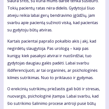
siaura sritis, su kuria mums darbe tenka susidurti.
Tokių pacientų ratas nėra didelis. Gydytojui šiuo
atveju reikia labai gerų bendravimo įgūdžių, jam
svarbu apie pacientą sužinoti viską, kad pacientas
su gydytoju būtų atviras.
Kartais pacientai paprašo pokalbio akis į akį, kad
negirdėtų slaugytoja. Pas urologą – kaip pas
kunigą: kiek pasakysi atvirai ir nuoširdžiai, tuo
gydytojas daugiau galės padėti. Labai svarbu
išdiferencijuoti, ar tai organinės, ar psichologinės
kilmės sutrikimas. Nuo to priklauso ir gydymas.
O erekcinių sutrikimų priežastis gali būti ir stresas,
nuovargis, psichologinė įtampa. Labai svarbu, kad
šio sutrikimo šalinimo procese antroji pusė būtų