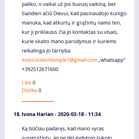
paliko, o vaikai už jos buvusį vaikiną, bet
šiandien ačiū Dievui, kad pasinaudojo kunigo
manuka, kad atkurtų ir grąžintų namo ten,
kur ji priklauso. čia jo kontaktas su visais,
kurie skaito mano parodymus ir kuriems
reikalinga jo tarnyba.
lovesolutiontemple1@gmail.com
„whatsapp“
+392512671600
Like
0
Dislike
0
Ivona Harlan
- 2020-03-18 - 11:34
Ką būčiau padaręs, kad mano vyras
Komentaras
susigrąžintų, jei ne dėl gydytojo Isikolo