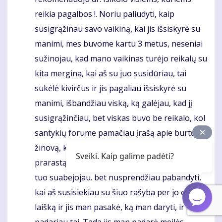
reikia pagalbos !. Noriu paliudyti, kaip
susigrąžinau savo vaikiną, kai jis išsiskyrė su
manimi, mes buvome kartu 3 metus, neseniai
sužinojau, kad mano vaikinas turėjo reikalų su
kita mergina, kai aš su juo susidūriau, tai
sukėlė kivirčus ir jis pagaliau išsiskyrė su
manimi, išbandžiau viską, ką galėjau, kad jį
susigrąžinčiau, bet viskas buvo be reikalo, kol
santykių forume pamačiau įrašą apie burtų
žinovą, kuris padeda žmonėms susigrąžinti
Sveiki. Kaip galime padėti?
prarastą meilę per Meilės rašybą, iš pradžių
tuo suabejojau. bet nusprendžiau pabandyti,
kai aš susisiekiau su šiuo rašyba per jo el.
laišką ir jis man pasakė, ką man daryti, ir aš
padariau tai. Tada jis man padarė meilės