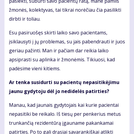
pasiekti, suburti savo pacientų ratą, mane pamils
žmonės, kolektyvas, tai tikrai norėčiau čia pasilikti
dirbti ir toliau.
Esu pasiruošęs skirti laiko savo pacientams,
įsiklausyti į jų problemas, su jais pabendrauti ir juos
geriau pažinti. Man ir pačiam dar reikia laiko
apsiprasti su aplinka ir žmonėmis. Tikiuosi, kad
padėsime vieni kitiems.
Ar tenka susidurti su pacientų nepasitikėjimu
jaunu gydytoju dėl jo nedidelės patirties?
Manau, kad jaunais gydytojais kai kurie pacientai
nepasitiki be reikalo. Iš tiesų per penkerius metus
trunkančią rezidentūrą įgauname pakankamai
patirties. Po to gali drąsiai savarankiškai atlikti