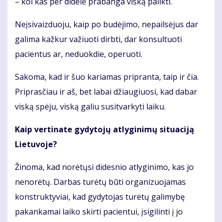
– kol kas per didelė prabanga viską palikti.
Neįsivaizduoju, kaip po budėjimo, nepailsėjus dar
galima kažkur važiuoti dirbti, dar konsultuoti
pacientus ar, neduokdie, operuoti.
Sakoma, kad ir šuo kariamas pripranta, taip ir čia.
Priprasčiau ir aš, bet labai džiaugiuosi, kad dabar
viską spėju, viską galiu susitvarkyti laiku.
Kaip vertinate gydytojų atlyginimų situaciją
Lietuvoje?
Žinoma, kad norėtųsi didesnio atlyginimo, kas jo
nenorėtų. Darbas turėtų būti organizuojamas
konstruktyviai, kad gydytojas turėtų galimybę
pakankamai laiko skirti pacientui, įsigilinti į jo