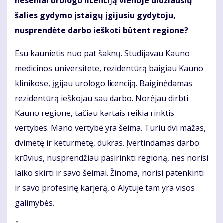
neseniai urologo licenciją vienoje didžiausių
šalies gydymo įstaigų įgijusiu gydytoju,
nusprendėte darbo ieškoti būtent regione?
Esu kaunietis nuo pat šaknų. Studijavau Kauno
medicinos universitete, rezidentūrą baigiau Kauno
klinikose, įgijau urologo licenciją. Baiginėdamas
rezidentūrą ieškojau sau darbo. Norėjau dirbti
Kauno regione, tačiau kartais reikia rinktis
vertybes. Mano vertybė yra šeima. Turiu dvi mažas,
dvimetę ir keturmetę, dukras. Įvertindamas darbo
krūvius, nusprendžiau pasirinkti regioną, nes norisi
laiko skirti ir savo šeimai. Žinoma, norisi patenkinti
ir savo profesinę karjerą, o Alytuje tam yra visos
galimybės.