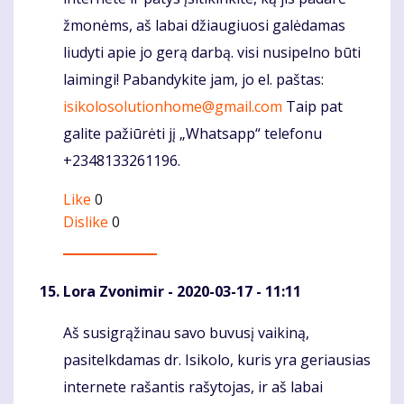
žmonėms, aš labai džiaugiuosi galėdamas
liudyti apie jo gerą darbą. visi nusipelno būti
laimingi! Pabandykite jam, jo el. paštas:
isikolosolutionhome@gmail.com
Taip pat
galite pažiūrėti jį „Whatsapp“ telefonu
+2348133261196.
Like
0
Dislike
0
Lora Zvonimir
- 2020-03-17 - 11:11
Aš susigrąžinau savo buvusį vaikiną,
Komentaras
pasitelkdamas dr. Isikolo, kuris yra geriausias
internete rašantis rašytojas, ir aš labai