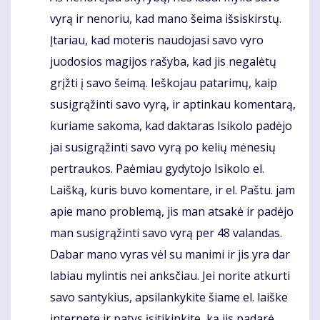
vyrą ir nenoriu, kad mano šeima išsiskirstų.
Įtariau, kad moteris naudojasi savo vyro
juodosios magijos rašyba, kad jis negalėtų
grįžti į savo šeimą. Ieškojau patarimų, kaip
susigrąžinti savo vyrą, ir aptinkau komentarą,
kuriame sakoma, kad daktaras Isikolo padėjo
jai susigrąžinti savo vyrą po kelių mėnesių
pertraukos. Paėmiau gydytojo Isikolo el.
Laišką, kuris buvo komentare, ir el. Paštu. jam
apie mano problemą, jis man atsakė ir padėjo
man susigrąžinti savo vyrą per 48 valandas.
Dabar mano vyras vėl su manimi ir jis yra dar
labiau mylintis nei anksčiau. Jei norite atkurti
savo santykius, apsilankykite šiame el. laiške
internete ir patys įsitikinkite, ką jis padarė