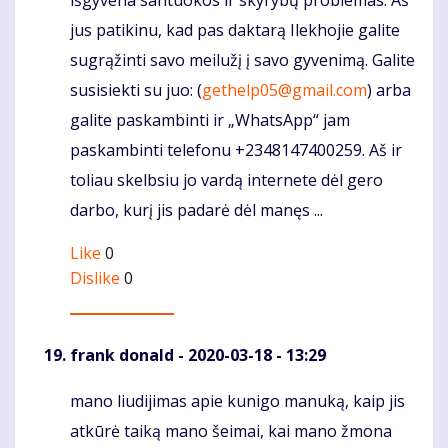
jus patikinu, kad pas daktarą Ilekhojie galite
sugrąžinti savo meilužį į savo gyvenimą. Galite
susisiekti su juo: (
gethelp05@gmail.com
) arba
galite paskambinti ir „WhatsApp“ jam
paskambinti telefonu +2348147400259. Aš ir
toliau skelbsiu jo vardą internete dėl gero
darbo, kurį jis padarė dėl manęs ...
Like
0
Dislike
0
frank donald
- 2020-03-18 - 13:29
mano liudijimas apie kunigo manuką, kaip jis
Komentaras
atkūrė taiką mano šeimai, kai mano žmona