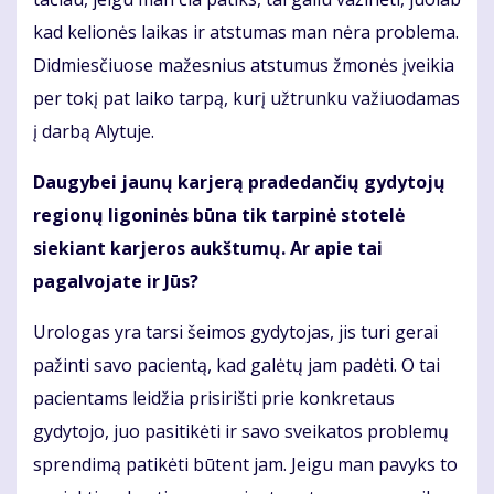
kad kelionės laikas ir atstumas man nėra problema.
Didmiesčiuose mažesnius atstumus žmonės įveikia
per tokį pat laiko tarpą, kurį užtrunku važiuodamas
į darbą Alytuje.
Daugybei jaunų karjerą pradedančių gydytojų
regionų ligoninės būna tik tarpinė stotelė
siekiant karjeros aukštumų. Ar apie tai
pagalvojate ir Jūs?
Urologas yra tarsi šeimos gydytojas, jis turi gerai
pažinti savo pacientą, kad galėtų jam padėti. O tai
pacientams leidžia prisirišti prie konkretaus
gydytojo, juo pasitikėti ir savo sveikatos problemų
sprendimą patikėti būtent jam. Jeigu man pavyks to