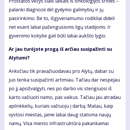
Prostatos vėžys šiais laikais iš onkologijos srities –
palanki diagnozė dėl gydymo galimybių ir jų
pasirinkimo. Be to, išgyvenamumo rodikliai dideli
net esant labai pažengusioms ligų stadijoms. Ir
gyvenimo kokybė gali būti labai aukšto lygio.
Ar jau turėjote progą iš arčiau susipažinti su
Alytumi?
Anksčiau tik pravažiuodavau pro Alytų, dabar su
juo tenka susipažinti artimiau. Tačiau dar nespėjau
po jį apsižvalgyti, nes po darbo vis stengiuosi iš
karto važiuoti namo, pas vaikus. Tačiau jau atradau
aplinkkelių, kuriais važiuoju į darbą. Matau, kaip
vystosi miestas, jame labai daug statoma naujų
namų. Visa miesto infrastruktūra pakankamai