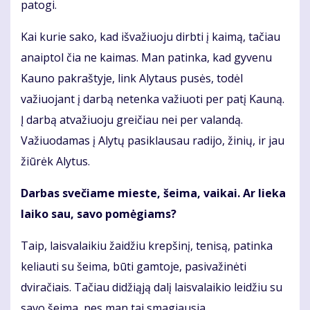
patogi.
Kai kurie sako, kad išvažiuoju dirbti į kaimą, tačiau
anaiptol čia ne kaimas. Man patinka, kad gyvenu
Kauno pakraštyje, link Alytaus pusės, todėl
važiuojant į darbą netenka važiuoti per patį Kauną.
Į darbą atvažiuoju greičiau nei per valandą.
Važiuodamas į Alytų pasiklausau radijo, žinių, ir jau
žiūrėk Alytus.
Darbas svečiame mieste, šeima, vaikai. Ar lieka
laiko sau, savo pomėgiams?
Taip, laisvalaikiu žaidžiu krepšinį, tenisą, patinka
keliauti su šeima, būti gamtoje, pasivažinėti
dviračiais. Tačiau didžiąją dalį laisvalaikio leidžiu su
savo šeima, nes man tai smagiausia.