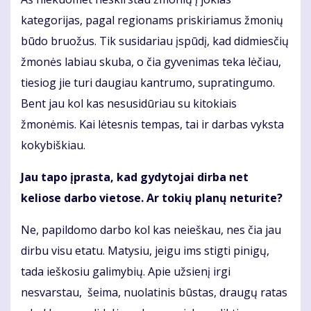
kategorijas, pagal regionams priskiriamus žmonių
būdo bruožus. Tik susidariau įspūdį, kad didmiesčių
žmonės labiau skuba, o čia gyvenimas teka lėčiau,
tiesiog jie turi daugiau kantrumo, supratingumo.
Bent jau kol kas nesusidūriau su kitokiais
žmonėmis. Kai lėtesnis tempas, tai ir darbas vyksta
kokybiškiau.
Jau tapo įprasta, kad gydytojai dirba net
keliose darbo vietose. Ar tokių planų neturite?
Ne, papildomo darbo kol kas neieškau, nes čia jau
dirbu visu etatu. Matysiu, jeigu ims stigti pinigų,
tada ieškosiu galimybių. Apie užsienį irgi
nesvarstau, šeima, nuolatinis būstas, draugų ratas