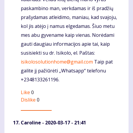
paskambino man, verkdamas ir iš pradžių
prašydamas atleidimo, maniau, kad svajoju,
kol jis atėjo į namus elgedamas. Šiuo metu
mes abu gyvename kaip vienas. Norėdami
gauti daugiau informacijos apie tai, kaip
susisiekti su dr. Isikolo, el. Paštas:
isikolosolutionhome@gmail.com
Taip pat
galite jį pažiūrėti „Whatsapp“ telefonu
+2348133261196.
Like
0
Dislike
0
Caroline
- 2020-03-17 - 21:41