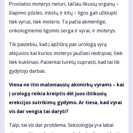
Prostatos moterys neturi, tačiau likusių organų –
šlapimo pūslės, inkstų ir kitų – ligos gali užklupti
tiek vyrus, tiek moteris. Ta pačia akmenlige,
onkologinėmis ligomis serga ir vyrai, ir moterys.
Tik pastebiu, kad į apžiūrą pas urologą vyrą
atėjusios kai kurios moterys jaučiasi nedrąsiai, šiek
tiek kuklinasi. Pacientai turėtų suprasti, kad tai tik
gydytojo darbas.
Viena ne itin maloniausių akimirkų vyrams – kai
į urologą reikia kreiptis dėl juos ištikusių
erekcijos sutrikimų gydymo. Ar tiesa, kad vyrai
vis dar vengia tai daryti?
Taip, tai vis dar problema. Seksologija yra labai