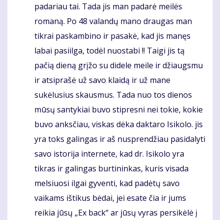
padariau tai. Tada jis man padarė meilės
romaną. Po 48 valandų mano draugas man
tikrai paskambino ir pasakė, kad jis manęs
labai pasiilga, todėl nuostabi !! Taigi jis tą
pačią dieną grįžo su didele meile ir džiaugsmu
ir atsiprašė už savo klaidą ir už mane
sukėlusius skausmus. Tada nuo tos dienos
mūsų santykiai buvo stipresni nei tokie, kokie
buvo anksčiau, viskas dėka daktaro Isikolo. jis
yra toks galingas ir aš nusprendžiau pasidalyti
savo istorija internete, kad dr. Isikolo yra
tikras ir galingas burtininkas, kuris visada
melsiuosi ilgai gyventi, kad padėtų savo
vaikams ištikus bėdai, jei esate čia ir jums
reikia jūsų „Ex back“ ar jūsų vyras persikėlė į