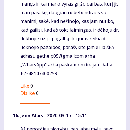
manęs ir kai mano vyras grįžo darbas, kurį jis
man pasakė, daugiau nebebendraus su
manimi, sakė, kad nežinojo, kas jam nutiko,
kad gailisi, kad aš toks laimingas, ir dėkoju dr.
Ilekhojie už jo pagalbą. Jei jums reikia dr.
Ilekhojie pagalbos, parašykite jam el. laišką
adresu gethelp05@gmailcom arba
„WhatsApp“ arba paskambinkite jam dabar:
+2348147400259
Like
0
Dislike
0
Jana Alois
- 2020-03-17 - 15:11
Aš nenorėjau skyrybų, nes labai myliu savo
Komentaras