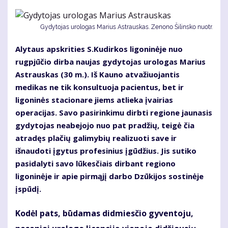
Gydytojas urologas Marius Astrauskas. Zenono Šilinsko nuotr.
Alytaus apskrities S.Kudirkos ligoninėje nuo
rugpjūčio dirba naujas gydytojas urologas Marius
Astrauskas (30 m.). Iš Kauno atvažiuojantis
medikas ne tik konsultuoja pacientus, bet ir
ligoninės stacionare jiems atlieka įvairias
operacijas. Savo pasirinkimu dirbti regione jaunasis
gydytojas neabejojo nuo pat pradžių, teigė čia
atradęs plačių galimybių realizuoti save ir
išnaudoti įgytus profesinius įgūdžius. Jis sutiko
pasidalyti savo lūkesčiais dirbant regiono
ligoninėje ir apie pirmąjį darbo Dzūkijos sostinėje
įspūdį.
Kodėl pats, būdamas didmiesčio gyventoju,