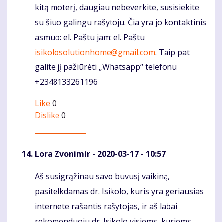
kitą moterį, daugiau nebeverkite, susisiekite
su šiuo galingu rašytoju. Čia yra jo kontaktinis
asmuo: el. Paštu jam: el. Paštu
isikolosolutionhome@gmail.com
. Taip pat
galite jį pažiūrėti „Whatsapp“ telefonu
+2348133261196
Like
0
Dislike
0
Lora Zvonimir
- 2020-03-17 - 10:57
Aš susigrąžinau savo buvusį vaikiną,
Komentaras
pasitelkdamas dr. Isikolo, kuris yra geriausias
internete rašantis rašytojas, ir aš labai
rekomenduoju dr. Isikolo visiems, kuriems