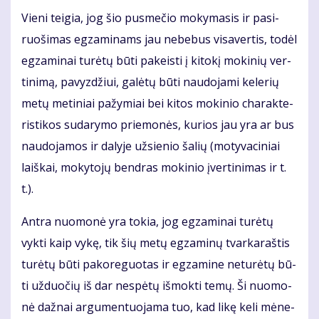
Vie­ni tei­gia, jog šio pus­me­čio mo­ky­ma­sis ir pa­si­
ruo­ši­mas eg­za­mi­nams jau ne­be­bus vi­sa­ver­tis, to­dėl
eg­za­mi­nai tu­rė­tų bū­ti pa­keis­ti į ki­to­kį mo­ki­nių ver­
ti­ni­mą, pa­vyz­džiui, ga­lė­tų bū­ti nau­do­ja­mi ke­le­rių
me­tų me­ti­niai pa­žy­miai bei ki­tos mo­ki­nio cha­rak­te­
ris­ti­kos su­da­ry­mo prie­mo­nės, ku­rios jau yra ar bus
nau­do­ja­mos ir da­ly­je už­sie­nio ša­lių (mo­ty­va­ci­niai
laiš­kai, mo­ky­to­jų ben­dras mo­ki­nio įver­ti­ni­mas ir t.
t.).
An­tra nuo­mo­nė yra to­kia, jog eg­za­mi­nai tu­rė­tų
vyk­ti kaip vy­kę, tik šių me­tų eg­za­mi­nų tvar­ka­raš­tis
tu­rė­tų bū­ti pa­ko­re­guo­tas ir eg­za­mi­ne ne­tu­rė­tų bū­
ti už­duo­čių iš dar ne­spė­tų iš­mok­ti te­mų. Ši nuo­mo­
nė daž­nai ar­gu­men­tuo­ja­ma tuo, kad li­kę ke­li mė­ne­