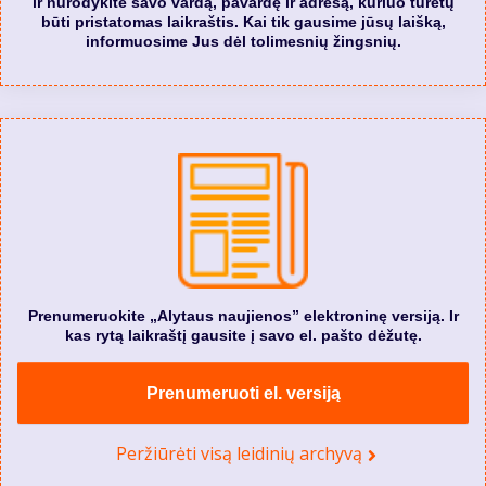
ir nurodykite savo vardą, pavardę ir adresą, kuriuo turėtų
būti pristatomas laikraštis. Kai tik gausime jūsų laišką,
informuosime Jus dėl tolimesnių žingsnių.
Prenumeruokite „Alytaus naujienos” elektroninę versiją. Ir
kas rytą laikraštį gausite į savo el. pašto dėžutę.
Prenumeruoti el. versiją
Peržiūrėti visą leidinių archyvą