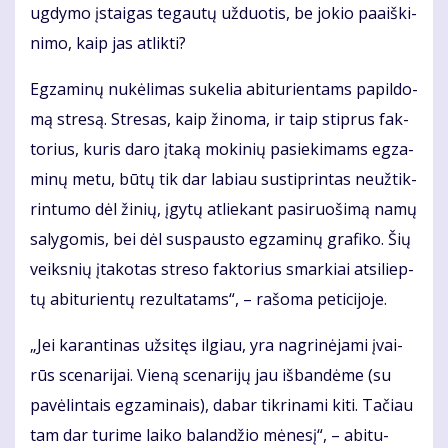
ug­dy­mo įstai­gas te­gau­tų už­duo­tis, be jo­kio pa­aiš­ki­
ni­mo, kaip jas at­lik­ti?
Eg­za­mi­nų nu­kė­li­mas su­ke­lia abi­tu­rien­tams pa­pil­do­
mą stre­są. Stre­sas, kaip ži­no­ma, ir taip stip­rus fak­
to­rius, ku­ris da­ro įta­ką mo­ki­nių pa­sie­ki­mams eg­za­
mi­nų me­tu, bū­tų tik dar la­biau su­stip­rin­tas ne­už­tik­
rin­tu­mo dėl ži­nių, įgy­tų at­lie­kant pa­si­ruo­ši­mą na­mų
sa­ly­go­mis, bei dėl su­spaus­to eg­za­mi­nų gra­fi­ko. Šių
veiks­nių įta­ko­tas stre­so fak­to­rius smar­kiai at­si­liep­
tų abi­tu­rien­tų re­zul­ta­tams“, – ra­šo­ma pe­ti­ci­jo­je.
„Jei ka­ran­ti­nas už­si­tęs il­giau, yra nag­ri­nė­ja­mi įvai­
rūs sce­na­ri­jai. Vie­ną sce­na­ri­jų jau iš­ban­dė­me (su
pa­vė­lin­tais eg­za­mi­nais), da­bar tik­ri­na­mi ki­ti. Ta­čiau
tam dar tu­ri­me lai­ko ba­lan­džio mė­ne­sį“, – abi­tu­