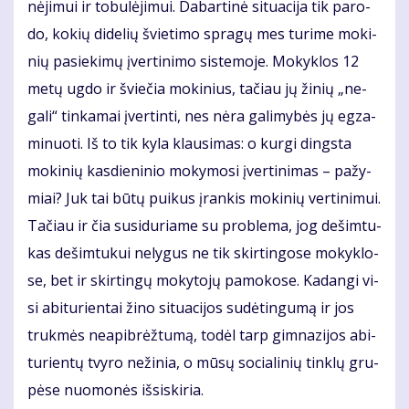
nė­ji­mui ir to­bu­lė­ji­mui. Da­bar­ti­nė si­tu­a­ci­ja tik pa­ro­
do, ko­kių di­de­lių švie­ti­mo spra­gų mes tu­ri­me mo­ki­
nių pa­sie­ki­mų įver­ti­ni­mo sis­te­mo­je. Mo­kyk­los 12
me­tų ug­do ir švie­čia mo­ki­nius, ta­čiau jų ži­nių „ne­
ga­li“ tin­ka­mai įver­tin­ti, nes nė­ra ga­li­my­bės jų eg­za­
mi­nuo­ti. Iš to tik ky­la klau­si­mas: o kur­gi dings­ta
mo­ki­nių kas­die­ni­nio mo­ky­mo­si įver­ti­ni­mas – pa­žy­
miai? Juk tai bū­tų pui­kus įran­kis mo­ki­nių ver­ti­ni­mui.
Ta­čiau ir čia su­si­du­ria­me su pro­ble­ma, jog de­šim­tu­
kas de­šim­tu­kui ne­ly­gus ne tik skir­tin­go­se mo­kyk­lo­
se, bet ir skir­tin­gų mo­ky­to­jų pa­mo­ko­se. Ka­dan­gi vi­
si abi­tu­rien­tai ži­no si­tu­a­ci­jos su­dė­tin­gu­mą ir jos
truk­mės ne­apib­rėž­tu­mą, to­dėl tarp gim­na­zi­jos abi­
tu­rien­tų tvy­ro ne­ži­nia, o mū­sų so­cia­li­nių tin­klų gru­
pė­se nuo­mo­nės iš­si­ski­ria.