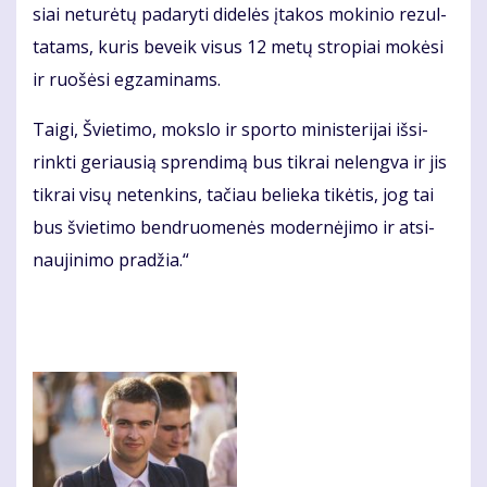
siai ne­tu­rė­tų pa­da­ry­ti di­de­lės įta­kos mo­ki­nio re­zul­
ta­tams, ku­ris be­veik vi­sus 12 me­tų stro­piai mo­kė­si
ir ruo­šė­si eg­za­mi­nams.
Tai­gi, Švie­ti­mo, moks­lo ir spor­to mi­nis­te­ri­jai iš­si­
rink­ti ge­riau­sią spren­di­mą bus tik­rai ne­leng­va ir jis
tik­rai vi­sų ne­ten­kins, ta­čiau be­lie­ka ti­kė­tis, jog tai
bus švie­ti­mo ben­druo­me­nės mo­der­nė­ji­mo ir at­si­
nau­ji­ni­mo pra­džia.“