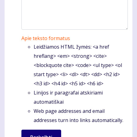
Apie teksto formatus
Leidžiamos HTML žymės: <a href
hreflang> <em> <strong> <cite>
<blockquote cite> <code> <ul type> <ol
start type> <li> <dl> <dt> <dd> <h2 id>
<h3 id> <h4 id> <h5 id> <h6 id>
Linijos ir paragrafai atskiriami
automatiškai
Web page addresses and email
addresses turn into links automatically.