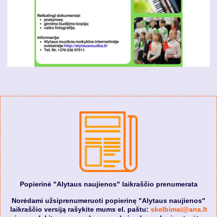
Popierinė "Alytaus naujienos" laikraščio prenumerata
Norėdami užsiprenumeruoti popierinę "Alytaus naujienos"
laikraščio versiją rašykite mums el. paštu:
skelbimai@ana.lt