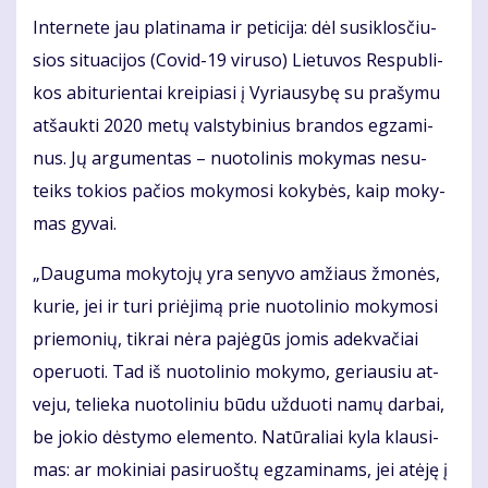
In­ter­ne­te jau pla­ti­na­ma ir pe­ti­ci­ja: dėl su­si­klos­čiu­
sios si­tu­a­ci­jos (Co­vid-19 vi­ru­so) Lie­tu­vos Res­pub­li­
kos abi­tu­rien­tai krei­pia­si į Vy­riau­sy­bę su pra­šy­mu
at­šauk­ti 2020 me­tų vals­ty­bi­nius bran­dos eg­za­mi­
nus. Jų ar­gu­men­tas – nuo­to­li­nis mo­ky­mas ne­su­
teiks to­kios pa­čios mo­ky­mo­si ko­ky­bės, kaip mo­ky­
mas gy­vai.
„Dau­gu­ma mo­ky­to­jų yra se­ny­vo am­žiaus žmo­nės,
ku­rie, jei ir tu­ri pri­ėji­mą prie nuo­to­li­nio mo­ky­mo­si
prie­mo­nių, tik­rai nė­ra pa­jė­gūs jo­mis adek­va­čiai
ope­ruo­ti. Tad iš nuo­to­li­nio mo­ky­mo, ge­riau­siu at­
ve­ju, te­lie­ka nuo­to­li­niu bū­du už­duo­ti na­mų dar­bai,
be jo­kio dės­ty­mo ele­men­to. Na­tū­ra­liai ky­la klau­si­
mas: ar mo­ki­niai pa­si­ruoš­tų eg­za­mi­nams, jei at­ėję į