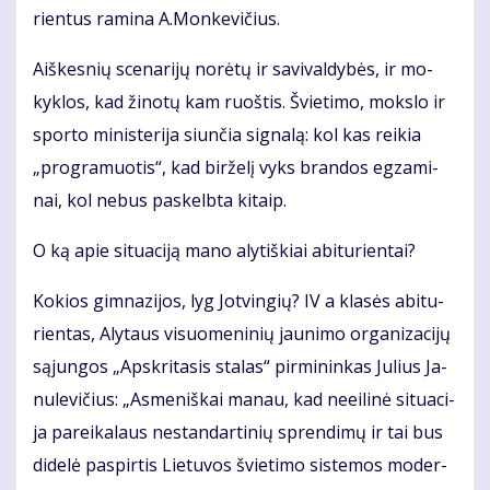
rien­tus ra­mi­na A.Mon­ke­vi­čius.
Aiš­kes­nių sce­na­ri­jų no­rė­tų ir sa­vi­val­dy­bės, ir mo­
kyk­los, kad ži­no­tų kam ruoš­tis. Švie­ti­mo, moks­lo ir
spor­to mi­nis­te­ri­ja siun­čia sig­na­lą: kol kas rei­kia
„pro­gra­muo­tis“, kad bir­že­lį vyks bran­dos eg­za­mi­
nai, kol ne­bus pa­skelb­ta ki­taip.
O ką apie si­tu­a­ci­ją ma­no aly­tiš­kiai abi­tu­rien­tai?
Ko­kios gim­na­zi­jos, lyg Jot­vin­gių? IV a kla­sės abi­tu­
rien­tas, Aly­taus vi­suo­me­ni­nių jau­ni­mo or­ga­ni­za­ci­jų
są­jun­gos „Ap­skri­ta­sis sta­las“ pir­mi­nin­kas Ju­lius Ja­
nu­le­vi­čius: „As­me­niš­kai ma­nau, kad ne­ei­li­nė si­tu­a­ci­
ja pa­rei­ka­laus ne­stan­dar­ti­nių spren­di­mų ir tai bus
di­de­lė pa­spir­tis Lie­tu­vos švie­ti­mo sis­te­mos mo­der­