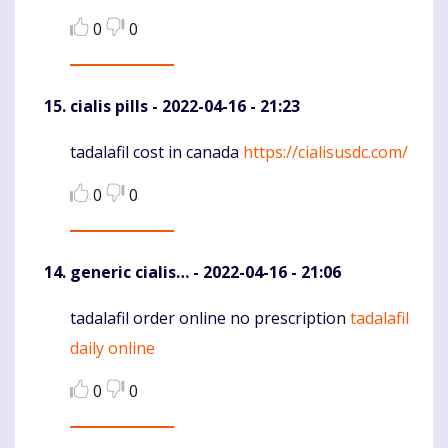
0
0
cialis pills
- 2022-04-16 - 21:23
tadalafil cost in canada
https://cialisusdc.com/
Komentaras
0
0
generic cialis…
- 2022-04-16 - 21:06
tadalafil order online no prescription
tadalafil
Komentaras
daily online
0
0