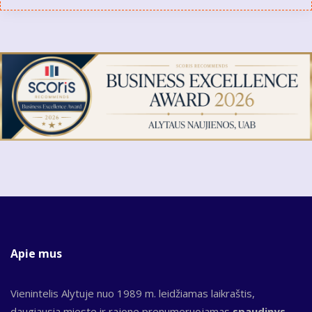
Apie mus
Vienintelis Alytuje nuo 1989 m. leidžiamas laikraštis,
daugiausia mieste ir rajone prenumeruojamas
spaudinys