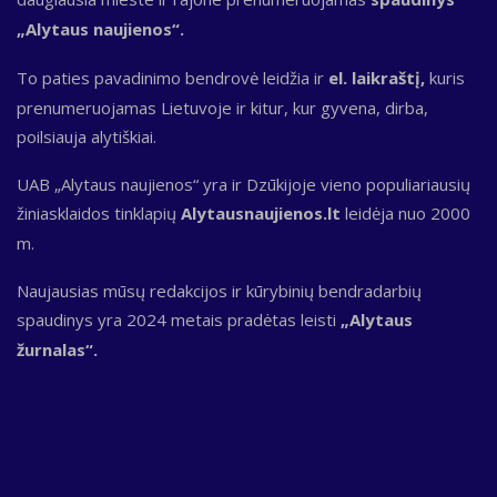
„Alytaus naujienos“.
To paties pavadinimo bendrovė leidžia ir
el. laikraštį,
kuris
prenumeruojamas Lietuvoje ir kitur, kur gyvena, dirba,
poilsiauja alytiškiai.
UAB „Alytaus naujienos“ yra ir Dzūkijoje vieno populiariausių
žiniasklaidos tinklapių
Alytausnaujienos.lt
leidėja nuo 2000
m.
Naujausias mūsų redakcijos ir kūrybinių bendradarbių
spaudinys yra 2024 metais pradėtas leisti
„Alytaus
žurnalas“.