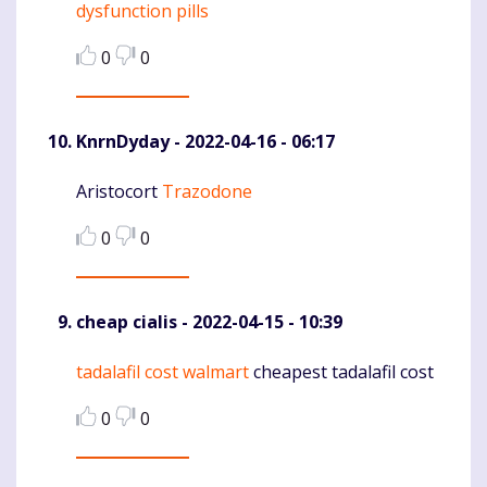
dysfunction pills
0
0
KnrnDyday
- 2022-04-16 - 06:17
Aristocort
Trazodone
Komentaras
0
0
cheap cialis
- 2022-04-15 - 10:39
tadalafil cost walmart
cheapest tadalafil cost
Komentaras
0
0