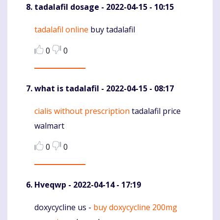
tadalafil dosage
- 2022-04-15 - 10:15
tadalafil online
buy tadalafil
Komentaras
0
0
what is tadalafil
- 2022-04-15 - 08:17
cialis without prescription
tadalafil price
Komentaras
walmart
0
0
Hveqwp
- 2022-04-14 - 17:19
doxycycline us -
buy doxycycline 200mg
Komentaras