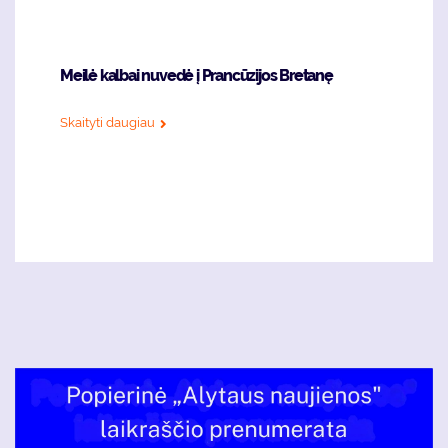
Meilė kalbai nuvedė į Prancūzijos Bretanę
Skaityti daugiau