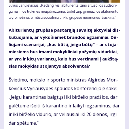
Ju­lius Ja­nu­le­vi­čius: „Ka­dan­gi vi­si abi­tu­rien­tai ži­no si­tu­a­ci­jos su­dė­tin­
gu­mą ir jos truk­mės ne­apib­rėž­tu­mą, to­dėl tarp gim­na­zi­jos abi­tu­rien­tų
tvy­ro ne­ži­nia, o mū­sų so­cia­li­nių tin­klų gru­pė­se nuo­mo­nės iš­si­ski­ria.“
Abi­tu­rien­tų gru­pė­se pas­ta­rą­ją sa­vai­tę ak­ty­viai dis­
ku­tuo­ja­ma, ar vyks šie­met bran­dos eg­za­mi­nai. Dė­
lio­ja­mi sce­na­ri­jai, „kas bū­tų, jei­gu bū­tų“ – ar sto­ja­
mie­siems bus ima­mi mo­kyk­li­niai pa­žy­mių vi­dur­kiai,
ar yra ir ki­tų va­rian­tų, kaip bus ver­ti­na­mi į aukš­tą­
sias mo­kyk­las sto­jan­tys ab­sol­ven­tai?
Švie­ti­mo, moks­lo ir spor­to mi­nist­ras Al­gir­das Mon­
ke­vi­čius Vy­riau­sy­bės spau­dos kon­fe­ren­ci­jo­je sa­kė:
„Jei­gu ka­ran­ti­nas baig­tų­si iki bir­že­lio pra­džios, dar
ga­lė­tu­me iš­ei­ti iš ka­ran­ti­no ir lai­ky­ti eg­za­mi­nus, dar
ir iki bir­že­lio vi­du­rio, ar vė­liau­siai iki 20 die­nos, ir­gi
dar spė­tu­me.“