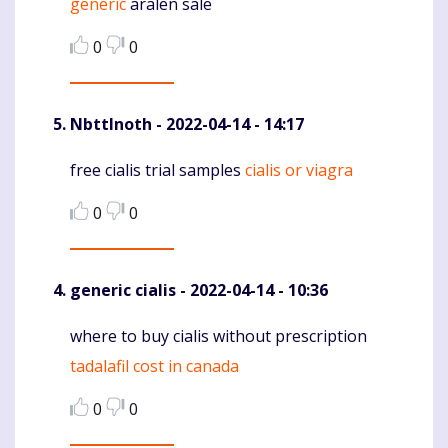
generic
aralen sale
0
0
NbttInoth
- 2022-04-14 - 14:17
free cialis trial samples
cialis or viagra
Komentaras
0
0
generic cialis
- 2022-04-14 - 10:36
where to buy cialis without prescription
Komentaras
tadalafil cost in canada
0
0