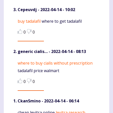
Cepeuvdj
- 2022-04-14 - 10:02
buy tadalafil
where to get tadalafil
Komentaras
0
0
generic cialis…
- 2022-04-14 - 08:13
where to buy cialis without prescription
Komentaras
tadalafil price walmart
0
0
CkanSmino
- 2022-04-14 - 06:14
cheap levitra online
levitra research