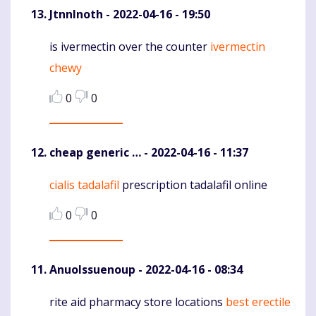
JtnnInoth
- 2022-04-16 - 19:50
is ivermectin over the counter
ivermectin
Komentaras
chewy
0
0
cheap generic …
- 2022-04-16 - 11:37
cialis tadalafil
prescription tadalafil online
Komentaras
0
0
AnuoIssuenoup
- 2022-04-16 - 08:34
rite aid pharmacy store locations
best erectile
Komentaras