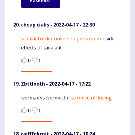
cheap cialis
- 2022-04-17 - 22:30
tadalafil order online no prescription
side
Komentaras
effects of tadalafil
0
0
ZbttInoth
- 2022-04-17 - 17:22
ivermax vs ivermectin
stromectol dosing
Komentaras
0
0
raifffekrnjt
- 2022-04-17 - 10:24