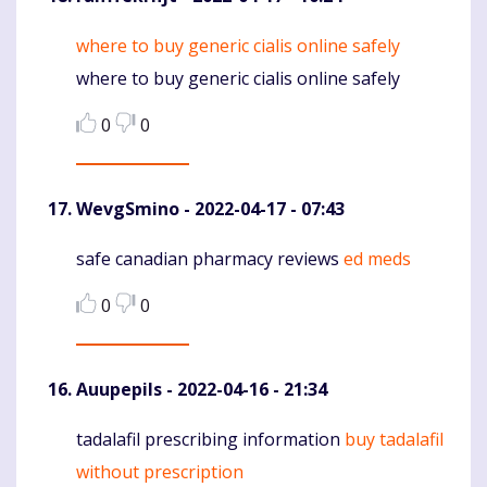
where to buy generic cialis online safely
Komentaras
where to buy generic cialis online safely
0
0
WevgSmino
- 2022-04-17 - 07:43
safe canadian pharmacy reviews
ed meds
Komentaras
0
0
Auupepils
- 2022-04-16 - 21:34
tadalafil prescribing information
buy tadalafil
Komentaras
without prescription