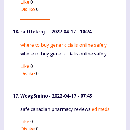
Like
0
Dislike
0
raifffekrnjt
- 2022-04-17 - 10:24
where to buy generic cialis online safely
Komentaras
where to buy generic cialis online safely
Like
0
Dislike
0
WevgSmino
- 2022-04-17 - 07:43
safe canadian pharmacy reviews
ed meds
Komentaras
Like
0
Dislike
0