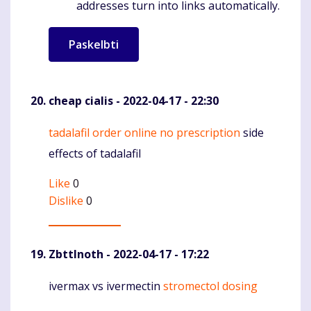
addresses turn into links automatically.
cheap cialis
- 2022-04-17 - 22:30
tadalafil order online no prescription
side
Komentaras
effects of tadalafil
Like
0
Dislike
0
ZbttInoth
- 2022-04-17 - 17:22
ivermax vs ivermectin
stromectol dosing
Komentaras