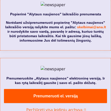
Popierinė "Alytaus naujienos" laikraščio prenumerata
Norėdami užsiprenumeruoti popierinę "Alytaus naujienos"
laikraščio versiją rašykite mums el. paštu:
skelbimai@ana.lt
ir nurodykite savo vardą, pavardę ir adresą, kuriuo turėtų
būti pristatomas laikraštis. Kai tik gausime jūsų laišką,
informuosime Jus dėl tolimesnių žingsnių.
Prenumeruokite „Alytaus naujienos” elektroninę versiją. Ir
kas rytą laikraštį gausite į savo el. pašto dėžutę.
Prenumeruoti el. versiją
Peržiūrėti visą leidinių archyvą