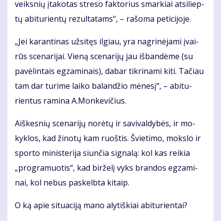
veiks­nių įta­ko­tas stre­so fak­to­rius smar­kiai at­si­liep­
tų abi­tu­rien­tų re­zul­ta­tams“, – ra­šo­ma pe­ti­ci­jo­je.
„Jei ka­ran­ti­nas už­si­tęs il­giau, yra nag­ri­nė­ja­mi įvai­
rūs sce­na­ri­jai. Vie­ną sce­na­ri­jų jau iš­ban­dė­me (su
pa­vė­lin­tais eg­za­mi­nais), da­bar tik­ri­na­mi ki­ti. Ta­čiau
tam dar tu­ri­me lai­ko ba­lan­džio mė­ne­sį“, – abi­tu­
rien­tus ra­mi­na A.Mon­ke­vi­čius.
Aiš­kes­nių sce­na­ri­jų no­rė­tų ir sa­vi­val­dy­bės, ir mo­
kyk­los, kad ži­no­tų kam ruoš­tis. Švie­ti­mo, moks­lo ir
spor­to mi­nis­te­ri­ja siun­čia sig­na­lą: kol kas rei­kia
„pro­gra­muo­tis“, kad bir­že­lį vyks bran­dos eg­za­mi­
nai, kol ne­bus pa­skelb­ta ki­taip.
O ką apie si­tu­a­ci­ją ma­no aly­tiš­kiai abi­tu­rien­tai?