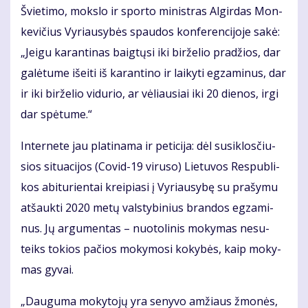
Švie­ti­mo, moks­lo ir spor­to mi­nist­ras Al­gir­das Mon­
ke­vi­čius Vy­riau­sy­bės spau­dos kon­fe­ren­ci­jo­je sa­kė:
„Jei­gu ka­ran­ti­nas baig­tų­si iki bir­že­lio pra­džios, dar
ga­lė­tu­me iš­ei­ti iš ka­ran­ti­no ir lai­ky­ti eg­za­mi­nus, dar
ir iki bir­že­lio vi­du­rio, ar vė­liau­siai iki 20 die­nos, ir­gi
dar spė­tu­me.“
In­ter­ne­te jau pla­ti­na­ma ir pe­ti­ci­ja: dėl su­si­klos­čiu­
sios si­tu­a­ci­jos (Co­vid-19 vi­ru­so) Lie­tu­vos Res­pub­li­
kos abi­tu­rien­tai krei­pia­si į Vy­riau­sy­bę su pra­šy­mu
at­šauk­ti 2020 me­tų vals­ty­bi­nius bran­dos eg­za­mi­
nus. Jų ar­gu­men­tas – nuo­to­li­nis mo­ky­mas ne­su­
teiks to­kios pa­čios mo­ky­mo­si ko­ky­bės, kaip mo­ky­
mas gy­vai.
„Dau­gu­ma mo­ky­to­jų yra se­ny­vo am­žiaus žmo­nės,