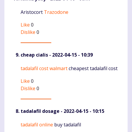
Aristocort
Trazodone
Komentaras
Like
0
Dislike
0
cheap cialis
- 2022-04-15 - 10:39
tadalafil cost walmart
cheapest tadalafil cost
Komentaras
Like
0
Dislike
0
tadalafil dosage
- 2022-04-15 - 10:15
tadalafil online
buy tadalafil
Komentaras