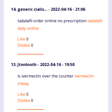
generic cialis…
- 2022-04-16 - 21:06
tadalafil order online no prescription
tadalafil
Komentaras
daily online
Like
0
Dislike
0
JtnnInoth
- 2022-04-16 - 19:50
is ivermectin over the counter
ivermectin
Komentaras
chewy
Like
0
Dislike
0