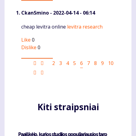
CkanSmino
- 2022-04-14 - 06:14
cheap levitra online
levitra research
Komentaras
Like
0
Dislike
0
Pagination
First
Ankstesnis
Puslapis
2
Puslapis
3
Puslapis
4
Puslapis
5
Current
6
Puslapis
7
Puslapis
8
Puslapis
9
Puslapis
10
page
puslapis
page
Sekantis
Last
puslapis
page
Kiti straipsniai
Paaiškėjo, kurios studijos populiariausios tarp