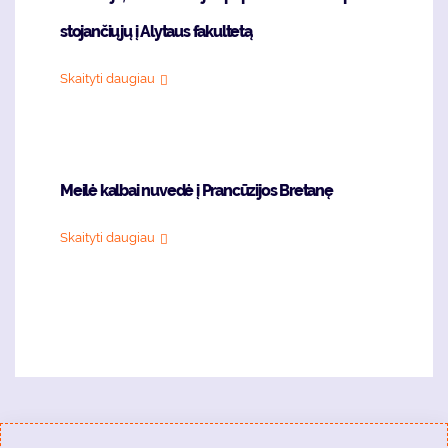
stojančiųjų į Alytaus fakultetą
Skaityti daugiau
Meilė kalbai nuvedė į Prancūzijos Bretanę
Skaityti daugiau