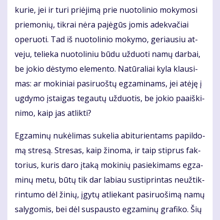
ku­rie, jei ir tu­ri pri­ėji­mą prie nuo­to­li­nio mo­ky­mo­si
prie­mo­nių, tik­rai nė­ra pa­jė­gūs jo­mis adek­va­čiai
ope­ruo­ti. Tad iš nuo­to­li­nio mo­ky­mo, ge­riau­siu at­
ve­ju, te­lie­ka nuo­to­li­niu bū­du už­duo­ti na­mų dar­bai,
be jo­kio dės­ty­mo ele­men­to. Na­tū­ra­liai ky­la klau­si­
mas: ar mo­ki­niai pa­si­ruoš­tų eg­za­mi­nams, jei at­ėję į
ug­dy­mo įstai­gas te­gau­tų už­duo­tis, be jo­kio pa­aiš­ki­
ni­mo, kaip jas at­lik­ti?
Eg­za­mi­nų nu­kė­li­mas su­ke­lia abi­tu­rien­tams pa­pil­do­
mą stre­są. Stre­sas, kaip ži­no­ma, ir taip stip­rus fak­
to­rius, ku­ris da­ro įta­ką mo­ki­nių pa­sie­ki­mams eg­za­
mi­nų me­tu, bū­tų tik dar la­biau su­stip­rin­tas ne­už­tik­
rin­tu­mo dėl ži­nių, įgy­tų at­lie­kant pa­si­ruo­ši­mą na­mų
sa­ly­go­mis, bei dėl su­spaus­to eg­za­mi­nų gra­fi­ko. Šių