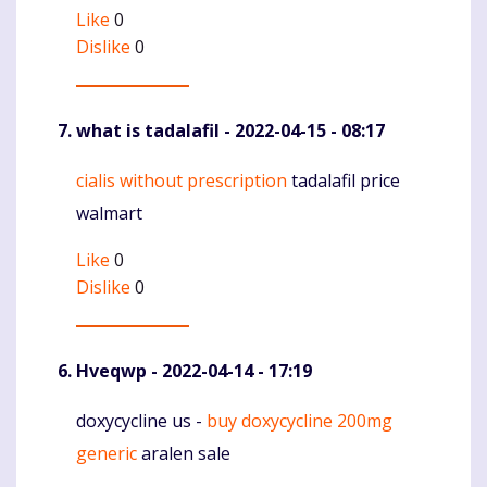
Like
0
Dislike
0
what is tadalafil
- 2022-04-15 - 08:17
cialis without prescription
tadalafil price
Komentaras
walmart
Like
0
Dislike
0
Hveqwp
- 2022-04-14 - 17:19
doxycycline us -
buy doxycycline 200mg
Komentaras
generic
aralen sale