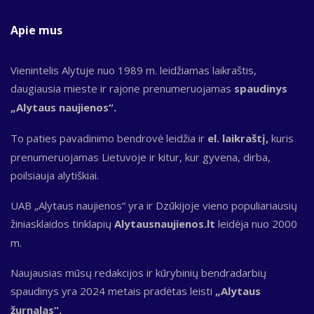
Apie mus
Vienintelis Alytuje nuo 1989 m. leidžiamas laikraštis,
daugiausia mieste ir rajone prenumeruojamas
spaudinys
„Alytaus naujienos“.
To paties pavadinimo bendrovė leidžia ir
el. laikraštį,
kuris
prenumeruojamas Lietuvoje ir kitur, kur gyvena, dirba,
poilsiauja alytiškiai.
UAB „Alytaus naujienos“ yra ir Dzūkijoje vieno populiariausių
žiniasklaidos tinklapių
Alytausnaujienos.lt
leidėja nuo 2000
m.
Naujausias mūsų redakcijos ir kūrybinių bendradarbių
spaudinys yra 2024 metais pradėtas leisti
„Alytaus
žurnalas“.