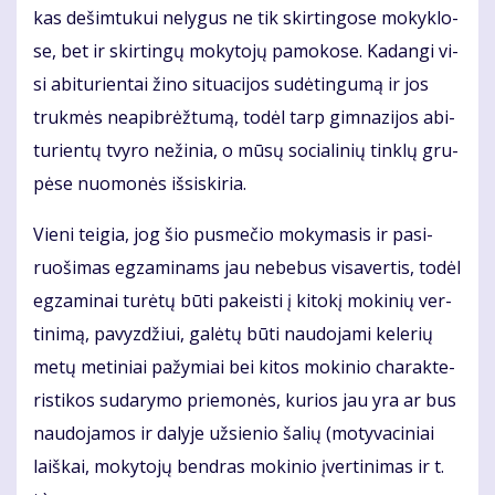
kas de­šim­tu­kui ne­ly­gus ne tik skir­tin­go­se mo­kyk­lo­
se, bet ir skir­tin­gų mo­ky­to­jų pa­mo­ko­se. Ka­dan­gi vi­
si abi­tu­rien­tai ži­no si­tu­a­ci­jos su­dė­tin­gu­mą ir jos
truk­mės ne­apib­rėž­tu­mą, to­dėl tarp gim­na­zi­jos abi­
tu­rien­tų tvy­ro ne­ži­nia, o mū­sų so­cia­li­nių tin­klų gru­
pė­se nuo­mo­nės iš­si­ski­ria.
Vie­ni tei­gia, jog šio pus­me­čio mo­ky­ma­sis ir pa­si­
ruo­ši­mas eg­za­mi­nams jau ne­be­bus vi­sa­ver­tis, to­dėl
eg­za­mi­nai tu­rė­tų bū­ti pa­keis­ti į ki­to­kį mo­ki­nių ver­
ti­ni­mą, pa­vyz­džiui, ga­lė­tų bū­ti nau­do­ja­mi ke­le­rių
me­tų me­ti­niai pa­žy­miai bei ki­tos mo­ki­nio cha­rak­te­
ris­ti­kos su­da­ry­mo prie­mo­nės, ku­rios jau yra ar bus
nau­do­ja­mos ir da­ly­je už­sie­nio ša­lių (mo­ty­va­ci­niai
laiš­kai, mo­ky­to­jų ben­dras mo­ki­nio įver­ti­ni­mas ir t.