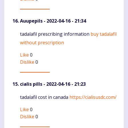
Auupepils
- 2022-04-16 - 21:34
tadalafil prescribing information
buy tadalafil
Komentaras
without prescription
Like
0
Dislike
0
cialis pills
- 2022-04-16 - 21:23
tadalafil cost in canada
https://cialisusdc.com/
Komentaras
Like
0
Dislike
0