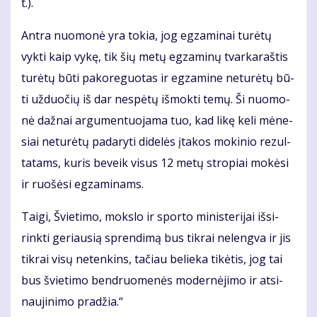
t.).
An­tra nuo­mo­nė yra to­kia, jog eg­za­mi­nai tu­rė­tų
vyk­ti kaip vy­kę, tik šių me­tų eg­za­mi­nų tvar­ka­raš­tis
tu­rė­tų bū­ti pa­ko­re­guo­tas ir eg­za­mi­ne ne­tu­rė­tų bū­
ti už­duo­čių iš dar ne­spė­tų iš­mok­ti te­mų. Ši nuo­mo­
nė daž­nai ar­gu­men­tuo­ja­ma tuo, kad li­kę ke­li mė­ne­
siai ne­tu­rė­tų pa­da­ry­ti di­de­lės įta­kos mo­ki­nio re­zul­
ta­tams, ku­ris be­veik vi­sus 12 me­tų stro­piai mo­kė­si
ir ruo­šė­si eg­za­mi­nams.
Tai­gi, Švie­ti­mo, moks­lo ir spor­to mi­nis­te­ri­jai iš­si­
rink­ti ge­riau­sią spren­di­mą bus tik­rai ne­leng­va ir jis
tik­rai vi­sų ne­ten­kins, ta­čiau be­lie­ka ti­kė­tis, jog tai
bus švie­ti­mo ben­druo­me­nės mo­der­nė­ji­mo ir at­si­
nau­ji­ni­mo pra­džia.“