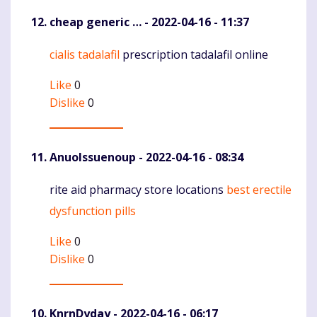
cheap generic …
- 2022-04-16 - 11:37
cialis tadalafil
prescription tadalafil online
Komentaras
Like
0
Dislike
0
AnuoIssuenoup
- 2022-04-16 - 08:34
rite aid pharmacy store locations
best erectile
Komentaras
dysfunction pills
Like
0
Dislike
0
KnrnDyday
- 2022-04-16 - 06:17