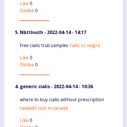
Like
0
Dislike
0
NbttInoth
- 2022-04-14 - 14:17
free cialis trial samples
cialis or viagra
Komentaras
Like
0
Dislike
0
generic cialis
- 2022-04-14 - 10:36
where to buy cialis without prescription
Komentaras
tadalafil cost in canada
Like
0