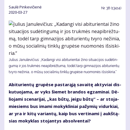
Saulė Pinkevičienė
Nr.
38 (13414)
2020-03-27
Ju­lius Ja­nu­le­vi­čius: „Ka­dan­gi vi­si abi­tu­rien­tai ži­no si­tu­a­ci­jos su­dė­tin­
gu­mą ir jos truk­mės ne­apib­rėž­tu­mą, to­dėl tarp gim­na­zi­jos abi­tu­rien­tų
tvy­ro ne­ži­nia, o mū­sų so­cia­li­nių tin­klų gru­pė­se nuo­mo­nės iš­si­ski­ria.“
Abi­tu­rien­tų gru­pė­se pas­ta­rą­ją sa­vai­tę ak­ty­viai dis­
ku­tuo­ja­ma, ar vyks šie­met bran­dos eg­za­mi­nai. Dė­
lio­ja­mi sce­na­ri­jai, „kas bū­tų, jei­gu bū­tų“ – ar sto­ja­
mie­siems bus ima­mi mo­kyk­li­niai pa­žy­mių vi­dur­kiai,
ar yra ir ki­tų va­rian­tų, kaip bus ver­ti­na­mi į aukš­tą­
sias mo­kyk­las sto­jan­tys ab­sol­ven­tai?