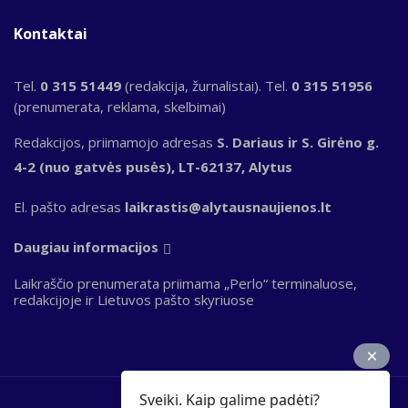
Kontaktai
Tel.
0 315 51449
(redakcija, žurnalistai). Tel.
0 315 51956
(prenumerata, reklama, skelbimai)
Redakcijos, priimamojo adresas
S. Dariaus ir S. Girėno g.
4-2 (nuo gatvės pusės), LT-62137, Alytus
El. pašto adresas
laikrastis@alytausnaujienos.lt
Daugiau informacijos
Laikraščio prenumerata priimama „Perlo“ terminaluose,
redakcijoje ir Lietuvos pašto skyriuose
Sveiki. Kaip galime padėti?