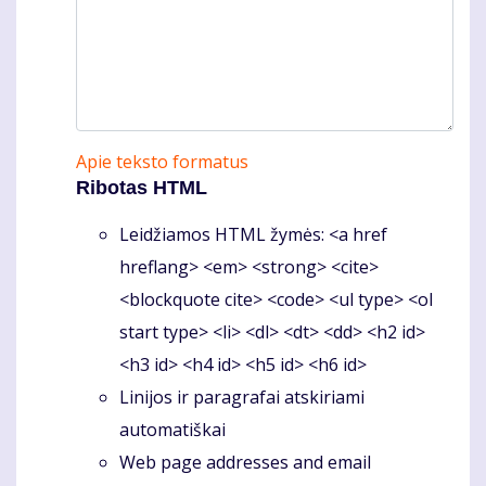
Apie teksto formatus
Ribotas HTML
Leidžiamos HTML žymės: <a href
hreflang> <em> <strong> <cite>
<blockquote cite> <code> <ul type> <ol
start type> <li> <dl> <dt> <dd> <h2 id>
<h3 id> <h4 id> <h5 id> <h6 id>
Linijos ir paragrafai atskiriami
automatiškai
Web page addresses and email