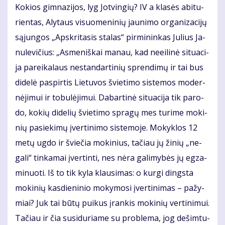
Ko­kios gim­na­zi­jos, lyg Jot­vin­gių? IV a kla­sės abi­tu­
rien­tas, Aly­taus vi­suo­me­ni­nių jau­ni­mo or­ga­ni­za­ci­jų
są­jun­gos „Ap­skri­ta­sis sta­las“ pir­mi­nin­kas Ju­lius Ja­
nu­le­vi­čius: „As­me­niš­kai ma­nau, kad ne­ei­li­nė si­tu­a­ci­
ja pa­rei­ka­laus ne­stan­dar­ti­nių spren­di­mų ir tai bus
di­de­lė pa­spir­tis Lie­tu­vos švie­ti­mo sis­te­mos mo­der­
nė­ji­mui ir to­bu­lė­ji­mui. Da­bar­ti­nė si­tu­a­ci­ja tik pa­ro­
do, ko­kių di­de­lių švie­ti­mo spra­gų mes tu­ri­me mo­ki­
nių pa­sie­ki­mų įver­ti­ni­mo sis­te­mo­je. Mo­kyk­los 12
me­tų ug­do ir švie­čia mo­ki­nius, ta­čiau jų ži­nių „ne­
ga­li“ tin­ka­mai įver­tin­ti, nes nė­ra ga­li­my­bės jų eg­za­
mi­nuo­ti. Iš to tik ky­la klau­si­mas: o kur­gi dings­ta
mo­ki­nių kas­die­ni­nio mo­ky­mo­si įver­ti­ni­mas – pa­žy­
miai? Juk tai bū­tų pui­kus įran­kis mo­ki­nių ver­ti­ni­mui.
Ta­čiau ir čia su­si­du­ria­me su pro­ble­ma, jog de­šim­tu­