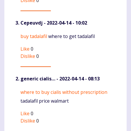
Dislike
0
Cepeuvdj
- 2022-04-14 - 10:02
buy tadalafil
where to get tadalafil
Komentaras
Like
0
Dislike
0
generic cialis…
- 2022-04-14 - 08:13
where to buy cialis without prescription
Komentaras
tadalafil price walmart
Like
0
Dislike
0