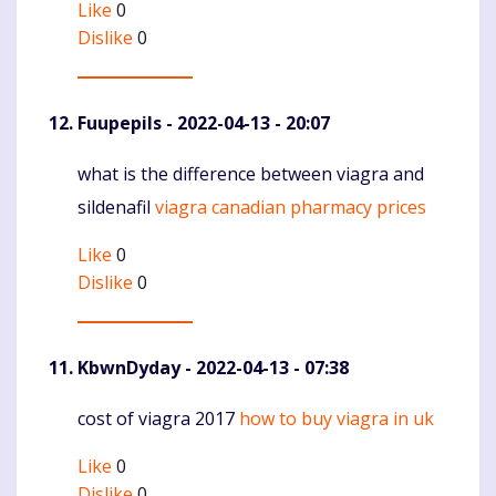
Like
0
Dislike
0
Fuupepils
- 2022-04-13 - 20:07
what is the difference between viagra and
Komentaras
sildenafil
viagra canadian pharmacy prices
Like
0
Dislike
0
KbwnDyday
- 2022-04-13 - 07:38
cost of viagra 2017
how to buy viagra in uk
Komentaras
Like
0
Dislike
0