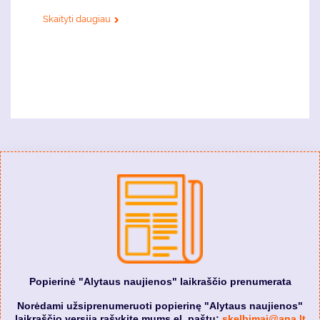
Skaityti daugiau
Popierinė "Alytaus naujienos" laikraščio prenumerata
Norėdami užsiprenumeruoti popierinę "Alytaus naujienos"
laikraščio versiją rašykite mums el. paštu:
skelbimai@ana.lt