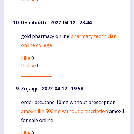
DennInoth
- 2022-04-12 - 23:44
gold pharmacy online
pharmacy technician
Komentaras
online college
Like
0
Dislike
0
Zujaqp
- 2022-04-12 - 19:58
order accutane 10mg without prescription -
Komentaras
amoxicillin 500mg without prescription
amoxil
for sale online
Like
0