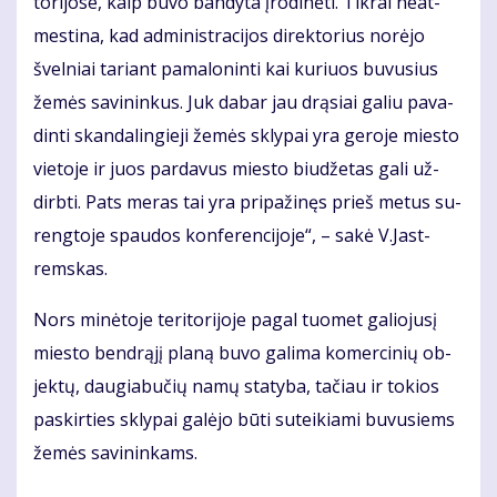
to­ri­jo­se, kaip bu­vo ban­dy­ta įro­di­nė­ti. Tik­rai ne­at­
mes­ti­na, kad ad­mi­nist­ra­ci­jos di­rek­to­rius no­rė­jo
švel­niai ta­riant pa­ma­lo­nin­ti kai ku­riuos bu­vu­sius
že­mės sa­vi­nin­kus. Juk da­bar jau drą­siai ga­liu pa­va­
din­ti skan­da­lin­gie­ji že­mės skly­pai yra ge­ro­je mies­to
vie­to­je ir juos par­da­vus mies­to biu­dže­tas ga­li už­
dirb­ti. Pats me­ras tai yra pri­pa­ži­nęs prieš me­tus su­
reng­to­je spau­dos kon­fe­ren­ci­jo­je“, – sa­kė V.Jast­
rems­kas.
Nors mi­nė­to­je te­ri­to­ri­jo­je pa­gal tuo­met ga­lio­ju­sį
mies­to ben­drą­jį pla­ną bu­vo ga­li­ma ko­mer­ci­nių ob­
jek­tų, dau­gia­bu­čių na­mų sta­ty­ba, ta­čiau ir to­kios
pa­skir­ties skly­pai ga­lė­jo bū­ti su­tei­kia­mi bu­vu­siems
že­mės sa­vi­nin­kams.