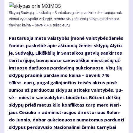
Skly­pų Su­dva­jų, Li­kiš­kė­lių ir San­tai­kos gat­vių san­kir­tos te­ri­to­ri­jo­je auk­
cio­nai vyks spa­lio vi­du­ry­je, ben­dra vi­sų aštuonių skly­pų pra­di­nė par­
da­vi­mo kai­na – be­veik 746 tūkst. eu­rų.
Pas­ta­ruo­ju me­tu vals­ty­bės įmo­nė Vals­ty­bės že­mės
fon­das pa­skel­bė apie aš­tuo­nių že­mės skly­pų Aly­tu­
je, Su­dva­jų, Li­kiš­kė­lių ir San­tai­kos gat­vių san­kir­tos
te­ri­to­ri­jo­je, bu­vu­siuo­se sa­va­va­liš­kai mies­tie­čių už­
im­tuo­se dar­žuo­se par­da­vi­mą auk­cio­nuo­se. Vi­sų šių
skly­pų pra­di­nė par­da­vi­mo kai­na – be­veik 746
tūkst. eu­rų, pa­gal ga­lio­jan­čius tei­sės ak­tus pu­sė
su­mos už par­duo­tus skly­pus ati­teks vals­ty­bės, pu­
sė – mies­to sa­vi­val­dy­bės biu­dže­tui. Bū­tent dėl šių
skly­pų prieš me­tus ki­lo kon­flik­tas tarp me­ro Ne­ri­
jaus Ce­siu­lio ir ad­mi­nist­ra­ci­jos di­rek­to­riaus Ro­lan­
do Juo­nio, da­bar auk­cio­nuo­se nu­ma­to­mus par­duo­ti
skly­pus per­da­vu­sio Na­cio­na­li­nei že­mės tar­ny­bai