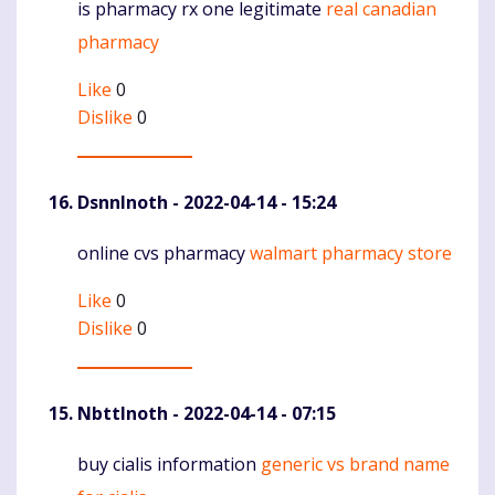
is pharmacy rx one legitimate
real canadian
Komentaras
pharmacy
Like
0
Dislike
0
DsnnInoth
- 2022-04-14 - 15:24
online cvs pharmacy
walmart pharmacy store
Komentaras
Like
0
Dislike
0
NbttInoth
- 2022-04-14 - 07:15
buy cialis information
generic vs brand name
Komentaras