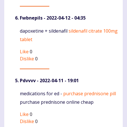
Fwbnepils
- 2022-04-12 - 04:35
dapoxetine + sildenafil
sildenafil citrate 100mg
Komentaras
tablet
Like
0
Dislike
0
Pdvvvv
- 2022-04-11 - 19:01
medications for ed -
purchase prednisone pill
Komentaras
purchase prednisone online cheap
Like
0
Dislike
0