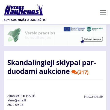
Pereiti
į
pagrindinį
ALYTAUS KRAŠTO LAIKRAŠTIS
turinį
Skan­da­lin­gie­ji skly­pai par­
duo­da­mi auk­cio­ne
(317)
Alma MOSTEIKAITĖ,
Nr.
102 (13478)
alma@ana.lt
2020-09-08