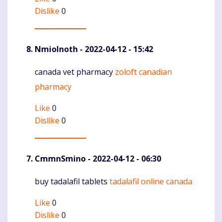
Dislike
0
NmioInoth
- 2022-04-12 - 15:42
canada vet pharmacy
zoloft canadian
Komentaras
pharmacy
Like
0
Dislike
0
CmmnSmino
- 2022-04-12 - 06:30
buy tadalafil tablets
tadalafil online canada
Komentaras
Like
0
Dislike
0