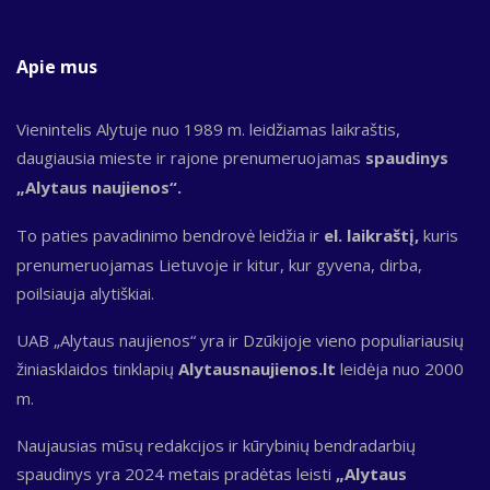
Apie mus
Vienintelis Alytuje nuo 1989 m. leidžiamas laikraštis,
daugiausia mieste ir rajone prenumeruojamas
spaudinys
„Alytaus naujienos“.
To paties pavadinimo bendrovė leidžia ir
el. laikraštį,
kuris
prenumeruojamas Lietuvoje ir kitur, kur gyvena, dirba,
poilsiauja alytiškiai.
UAB „Alytaus naujienos“ yra ir Dzūkijoje vieno populiariausių
žiniasklaidos tinklapių
Alytausnaujienos.lt
leidėja nuo 2000
m.
Naujausias mūsų redakcijos ir kūrybinių bendradarbių
spaudinys yra 2024 metais pradėtas leisti
„Alytaus