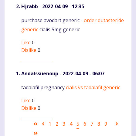
Hjrabb
- 2022-04-09 - 12:35
purchase avodart generic -
order dutasteride
Komentaras
generic
cialis 5mg generic
Like
0
Dislike
0
AndaIssuenoup
- 2022-04-09 - 06:07
tadalafil pregnancy
cialis vs tadalafil generic
Komentaras
Like
0
Dislike
0
Pagination
First
Ankstesnis
Puslapis
1
Puslapis
2
Puslapis
3
Puslapis
4
Current
5
Puslapis
6
Puslapis
7
Puslapis
8
Puslapis
9
Sekanti
page
puslapis
page
puslapi
Last