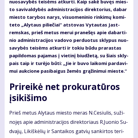
nuo­sa­vy­bės tei­sėms at­kur­ti. Kaip sa­kė bu­vęs mies­
to sa­vi­val­dy­bės ad­mi­nist­ra­ci­jos di­rek­to­rius, da­bar
mies­to ta­ry­bos na­rys, vi­suo­me­ni­nio rin­ki­mų ko­mi­
te­to „Aly­taus pi­lie­čiai“ at­sto­vas Vy­tau­tas Jast­
rems­kas, prieš me­tus me­rui pra­ne­šęs apie da­bar­ti­
nio ad­mi­nist­ra­ci­jos va­do­vo per­duo­tus skly­pus nuo­
sa­vy­bės tei­sėms at­kur­ti ir to­kiu bū­du pra­ras­tas
pa­pil­do­mas pa­ja­mas į vie­ti­nį biu­dže­tą, su šiais skly­
pais taip ir tu­rė­jo bū­ti: „Jie ir bu­vo lai­ko­mi par­da­vi­
mui auk­cio­ne pa­si­bai­gus že­mės grą­ži­ni­mui mies­te.“
Pri­rei­kė net pro­ku­ra­tū­ros
įsi­ki­ši­mo
Prieš me­tus Aly­taus mies­to me­ras N.Ce­siu­lis, su­ži­
no­jęs apie ad­mi­nist­ra­ci­jos di­rek­to­riaus R.Juo­nio Su­
dva­jų, Li­kiš­kė­lių ir San­tai­kos gat­vių san­kir­tos te­ri­