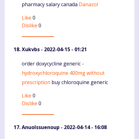
pharmacy salary canada
Danazol
Komentaras
Like
0
Dislike
0
Xukvbs
- 2022-04-15 - 01:21
order doxycycline generic -
Komentaras
hydroxychloroquine 400mg without
prescription
buy chloroquine generic
Like
0
Dislike
0
AnuoIssuenoup
- 2022-04-14 - 16:08