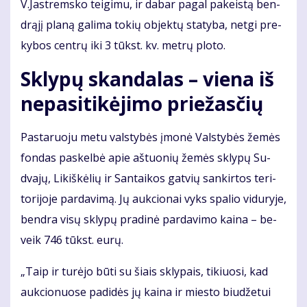
V.Jast­rems­ko tei­gi­mu, ir da­bar pa­gal pa­keis­tą ben­
drą­jį pla­ną ga­li­ma to­kių ob­jek­tų sta­ty­ba, net­gi pre­
ky­bos cen­trų iki 3 tūkst. kv. met­rų plo­to.
Skly­pų skan­da­las – vie­na iš
ne­pa­si­ti­kė­ji­mo prie­žas­čių
Pas­ta­ruo­ju me­tu vals­ty­bės įmo­nė Vals­ty­bės že­mės
fon­das pa­skel­bė apie aš­tuo­nių že­mės skly­pų Su­
dva­jų, Li­kiš­kė­lių ir San­tai­kos gat­vių san­kir­tos te­ri­
to­ri­jo­je par­davimą. Jų auk­cio­nai vyks spa­lio vi­du­ry­je,
ben­dra vi­sų skly­pų pra­di­nė par­da­vi­mo kai­na – be­
veik 746 tūkst. eu­rų.
„Taip ir tu­rė­jo bū­ti su šiais skly­pais, ti­kiuo­si, kad
auk­cio­nuo­se pa­di­dės jų kai­na ir mies­to biu­dže­tui