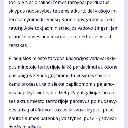
to­ri­jo­je Nacionalinei žemės tarnybai per­duo­tus
skly­pus nuo­sa­vy­bės tei­sėms at­kur­ti, dėl vie­šo­jo in­
te­re­so gy­ni­mo krei­pė­si į Kau­no apy­gar­dos pro­ku­
ra­tū­rą. Apie to­kį ad­mi­nist­ra­ci­jos va­do­vo žings­nį jam
pra­ne­šė bu­vęs ad­mi­nist­ra­ci­jos di­rek­to­rius V.Jast­
rems­kas.
Pra­ėju­sios mies­to ta­ry­bos ka­den­ci­jos va­do­vai skly­
pus mi­nė­to­je te­ri­to­ri­jo­je lai­kė par­da­vi­mui auk­cio­ne
pa­si­bai­gus že­mės grą­ži­ni­mo bu­vu­siems sa­vi­nin­
kams pro­ce­sui, taip siek­ta pa­pil­do­mo­mis pa­ja­mo­
mis pa­pil­dy­ti vie­ti­nį biu­dže­tą. Pa­gal ga­lio­jan­čius tei­
sės ak­tus mies­to te­ri­to­ri­jo­je par­da­vus po nuo­sa­vy­
bės tei­sių at­kū­ri­mo li­ku­sius lais­vus skly­pus, pu­sė
gau­tos su­mos pa­ten­ka į vals­ty­bės, pu­sė – į sa­vi­val­
dy­bės biu­dže­tą.