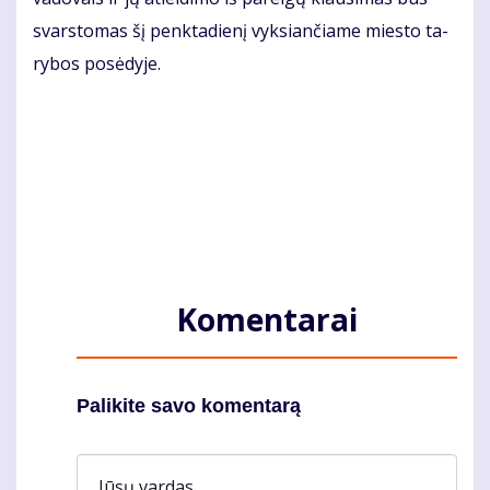
svars­to­mas šį penk­ta­die­nį vyk­sian­čia­me mies­to ta­
ry­bos po­sė­dy­je.
Komentarai
Palikite savo komentarą
Jūsų vardas