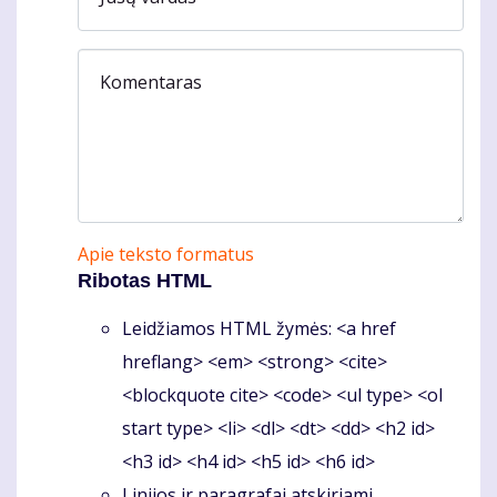
Komentaras
Apie teksto formatus
Ribotas HTML
Leidžiamos HTML žymės: <a href
hreflang> <em> <strong> <cite>
<blockquote cite> <code> <ul type> <ol
start type> <li> <dl> <dt> <dd> <h2 id>
<h3 id> <h4 id> <h5 id> <h6 id>
Linijos ir paragrafai atskiriami