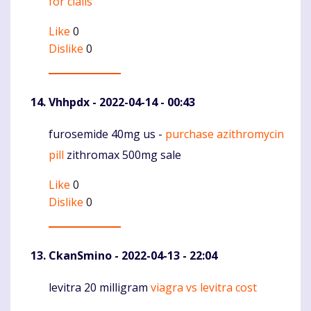
for cialis
Like
0
Dislike
0
Vhhpdx
- 2022-04-14 - 00:43
furosemide 40mg us -
purchase azithromycin
Komentaras
pill
zithromax 500mg sale
Like
0
Dislike
0
CkanSmino
- 2022-04-13 - 22:04
levitra 20 milligram
viagra vs levitra cost
Komentaras