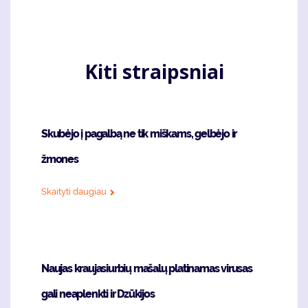
page
Kiti straipsniai
Skubėjo į pagalbą ne tik miškams, gelbėjo ir
žmones
Skaityti daugiau
Naujas kraujasiurbių mašalų platinamas virusas
gali neaplenkti ir Dzūkijos