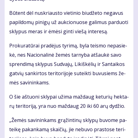
Bū­tent dėl nu­skriaus­to vie­ti­nio biu­dže­to ne­ga­vus
pa­pil­do­mų pi­ni­gų už auk­cio­nuo­se ga­li­mus par­duo­ti
skly­pus me­ras ir ėmė­si gin­ti vie­šą in­te­re­są.
Pro­ku­ra­tū­rai pra­dė­jus ty­ri­mą, by­la teis­mo ne­pa­sie­
kė, nes Na­cio­na­li­nė že­mės tar­ny­ba at­šau­kė sa­vo
spren­di­mą skly­pus Su­dva­jų, Li­kiš­kė­lių ir San­tai­kos
gat­vių san­kir­tos te­ri­to­ri­jo­je su­teik­ti bu­vu­siems že­
mės sa­vi­nin­kams.
O šie aš­tuo­ni skly­pai už­ima maž­daug ke­tu­rių hek­ta­
rų te­ri­to­ri­ją, yra nuo maž­daug 20 iki 60 arų dy­džio.
„Že­mės sa­vi­nin­kams grą­žin­ti­nų skly­pų bu­vo­me pa­
tei­kę pa­kan­ka­mą skai­čių, jie ne­bu­vo pra­sto­se te­ri­