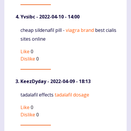
Yvsibc
- 2022-04-10 - 14:00
cheap sildenafil pill -
viagra brand
best cialis
Komentaras
sites online
Like
0
Dislike
0
KeezDyday
- 2022-04-09 - 18:13
tadalafil effects
tadalafil dosage
Komentaras
Like
0
Dislike
0