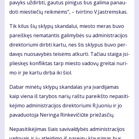
pa­vyks už­dirb­ti, gau­tus pi­ni­gus bus ga­li­ma pa­nau­
do­ti mies­tie­čių reik­mėms“, – tvir­ti­no V.Jast­rems­kas.
Tik ki­lus šių skly­pų skan­da­lui, mies­to me­ras bu­vo
pa­reiš­kęs ne­ma­tan­tis ga­li­my­bės su ad­mi­nist­ra­ci­jos
di­rek­to­riu­mi dirb­ti kar­tu, nes šis skly­pus bu­vo per­
da­vęs nuo­sa­vy­bės tei­sėms at­kur­ti. Ta­čiau stai­ga įsi­
plies­kęs kon­flik­tas tarp mies­to va­do­vų grei­tai nu­ri­
mo ir jie kar­tu dir­ba iki šiol.
Da­bar mi­nė­tų skly­pų skan­da­las yra įvar­di­ja­mas
kaip vie­na iš ta­ry­bos na­rių raš­tu pa­reikš­to ne­pa­si­ti­
kė­ji­mo ad­mi­nist­ra­ci­jos di­rek­to­riu­mi R.Juo­niu ir jo
pa­va­duo­to­ja Ne­rin­ga Rin­ke­vi­čiū­te prie­žas­čių.
Ne­pa­si­ti­kė­ji­mas šiais sa­vi­val­dy­bės ad­mi­nist­ra­ci­jos
va­do­vais ir jų at­lei­di­mo iš pa­rei­gų klau­si­mas bus