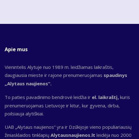
Apie mus
Vienintelis Alytuje nuo 1989 m. leidžiamas laikraštis,
daugiausia mieste ir rajone prenumeruojamas
spaudinys
„Alytaus naujienos“.
To paties pavadinimo bendrovė leidžia ir
el. laikraštį,
kuris
prenumeruojamas Lietuvoje ir kitur, kur gyvena, dirba,
poilsiauja alytiškiai.
UAB „Alytaus naujienos“ yra ir Dzūkijoje vieno populiariausių
žiniasklaidos tinklapių
Alytausnaujienos.lt
leidėja nuo 2000