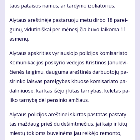
taus pa­tai­sos na­mus, ar tar­dy­mo izo­lia­to­rius.
Aly­taus areš­ti­nė­je pas­ta­ruo­ju me­tu dir­bo 18 pa­rei­
gū­nų, vi­du­ti­niš­kai per mė­ne­sį čia bu­vo lai­ko­ma 11
as­me­nų.
Aly­taus ap­skri­ties vy­riau­sio­jo po­li­ci­jos ko­mi­sa­ria­to
Ko­mu­ni­ka­ci­jos po­sky­rio ve­dė­jos Kris­ti­nos Ja­nu­le­vi­
čie­nės tei­gi­mu, dau­gu­ma areš­ti­nės dar­buo­to­jų pa­
si­rin­ko lais­vas pa­rei­gy­bes ki­tuo­se ko­mi­sa­ria­to pa­
da­li­niuo­se, kai kas iš­ėjo į ki­tas tar­ny­bas, ke­le­tas pa­
li­ko tar­ny­bą dėl pen­si­nio am­žiaus.
Aly­taus po­li­ci­jos areš­ti­nei skir­tas pa­sta­tas pa­sta­ty­
tas maž­daug prieš du de­šimt­me­čius, jai kaip ir ki­tų
mies­tų to­kioms bu­vei­nėms jau rei­kė­jo re­mon­to,