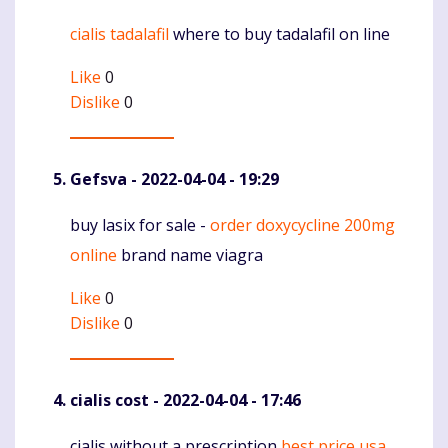
cialis tadalafil
where to buy tadalafil on line
Komentaras
Like
0
Dislike
0
Gefsva
- 2022-04-04 - 19:29
buy lasix for sale -
order doxycycline 200mg
Komentaras
online
brand name viagra
Like
0
Dislike
0
cialis cost
- 2022-04-04 - 17:46
cialis without a prescription
best price usa