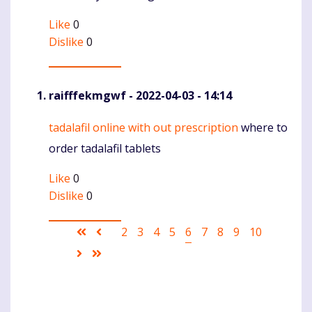
Like
0
Dislike
0
raifffekmgwf
- 2022-04-03 - 14:14
tadalafil online with out prescription
where to
Komentaras
order tadalafil tablets
Like
0
Dislike
0
Pagination
First
Ankstesnis
Puslapis
2
Puslapis
3
Puslapis
4
Puslapis
5
Current
6
Puslapis
7
Puslapis
8
Puslapis
9
Puslapis
10
page
puslapis
page
Sekantis
Last
puslapis
page