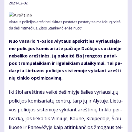
2021-02-02
Aly­taus po­li­ci­jos areš­ti­nei skir­tas pa­sta­tas pa­sta­ty­tas maž­daug prieš
du de­šimt­mečius. Zi­tos Stan­ke­vi­čie­nės nuotr.
Nuo va­sa­rio 1-osios Aly­taus ap­skri­ties vy­riau­sia­ja­
me po­li­ci­jos ko­mi­sa­ria­te pa­čio­je Dzū­ki­jos sos­ti­nė­je
ne­be­li­ko areš­ti­nės. Ją pa­kei­tė čia įreng­tos pa­tal­
pos trum­pa­lai­kiam ir il­ga­lai­kiam su­lai­ky­mui. Tai pa­
da­ry­ta Lie­tu­vos po­li­ci­jos sis­te­mo­je vyk­dant areš­ti­
nių tin­klo op­ti­mi­za­vi­mą.
Iki šiol areš­ti­nės vei­kė de­šim­ty­je ša­lies vy­riau­sių­jų
po­li­ci­jos ko­mi­sa­ria­tų cen­trų, tarp jų ir Aly­tu­je. Lie­tu­
vos po­li­ci­jos sis­te­mo­je vyk­dant areš­ti­nių tin­klo per­
tvar­ką, jos lie­ka tik Vil­niu­je, Kau­ne, Klai­pė­do­je, Šiau­
liuo­se ir Pa­ne­vė­žy­je kaip ati­tin­kan­čios žmo­gaus tei­