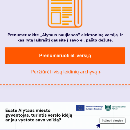
Prenumeruokite „Alytaus naujienos” elektroninę versiją. Ir
kas rytą laikraštį gausite į savo el. pašto dėžutę.
Prenumeruoti el. versiją
Peržiūrėti visą leidinių archyvą