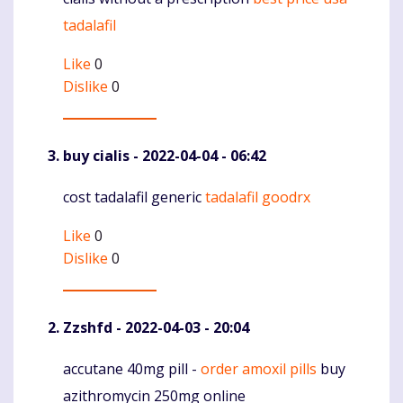
Komentaras
tadalafil
Like
0
Dislike
0
buy cialis
- 2022-04-04 - 06:42
cost tadalafil generic
tadalafil goodrx
Komentaras
Like
0
Dislike
0
Zzshfd
- 2022-04-03 - 20:04
accutane 40mg pill -
order amoxil pills
buy
Komentaras
azithromycin 250mg online