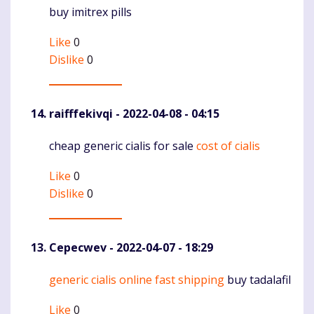
buy imitrex pills
Like
0
Dislike
0
raifffekivqi
- 2022-04-08 - 04:15
cheap generic cialis for sale
cost of cialis
Komentaras
Like
0
Dislike
0
Cepecwev
- 2022-04-07 - 18:29
generic cialis online fast shipping
buy tadalafil
Komentaras
Like
0