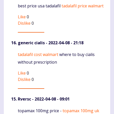
best price usa tadalafil
tadalafil price walmart
Komentaras
Like
0
Dislike
0
generic cialis
- 2022-04-08 - 21:18
tadalafil cost walmart
where to buy cialis
Komentaras
without prescription
Like
0
Dislike
0
Rversc
- 2022-04-08 - 09:01
topamax 100mg price -
topamax 100mg uk
Komentaras