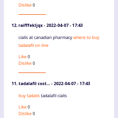
Dislike
0
raifffekljqx
- 2022-04-07 - 17:43
cialis at canadian pharmacy
where to buy
Komentaras
tadalafil on line
Like
0
Dislike
0
tadalafil cost…
- 2022-04-07 - 17:43
buy tadalis
tadalafil cialis
Komentaras
Like
0
Dislike
0