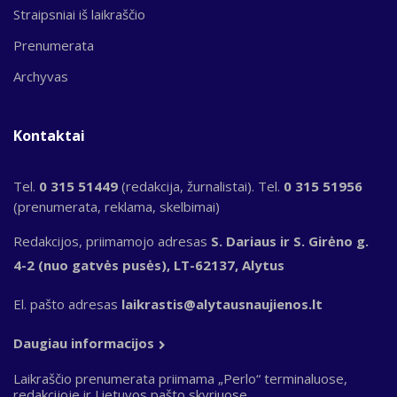
Straipsniai iš laikraščio
Prenumerata
Archyvas
Kontaktai
Tel.
0 315 51449
(redakcija, žurnalistai). Tel.
0 315 51956
(prenumerata, reklama, skelbimai)
Redakcijos, priimamojo adresas
S. Dariaus ir S. Girėno g.
4-2 (nuo gatvės pusės), LT-62137, Alytus
El. pašto adresas
laikrastis@alytausnaujienos.lt
Daugiau informacijos
Laikraščio prenumerata priimama „Perlo“ terminaluose,
redakcijoje ir Lietuvos pašto skyriuose