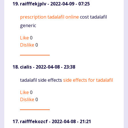
raifffekjplv
- 2022-04-09 - 07:25
prescription tadalafil online
cost tadalafil
Komentaras
generic
Like
0
Dislike
0
cialis
- 2022-04-08 - 23:38
tadalafil side effects
side effects for tadalafil
Komentaras
Like
0
Dislike
0
raifffekozcf
- 2022-04-08 - 21:21