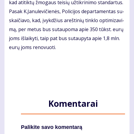
kad ati­tik­tų žmo­gaus tei­sių už­tik­ri­ni­mo stan­dar­tus.
Pa­sak K.Ja­nu­le­vi­čie­nės, Po­li­ci­jos de­par­ta­men­tas su­
skai­čia­vo, kad, įvyk­džius areš­ti­nių tin­klo op­ti­mi­za­vi­
mą, per me­tus bus su­tau­po­ma apie 350 tūkst. eu­rų
joms iš­lai­ky­ti, taip pat bus su­tau­py­ta apie 1,8 mln.
eu­rų joms re­no­vuo­ti.
Komentarai
Palikite savo komentarą