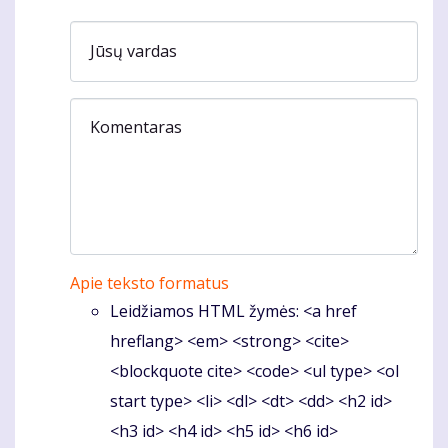
Jūsų vardas
Komentaras
Apie teksto formatus
Leidžiamos HTML žymės: <a href
hreflang> <em> <strong> <cite>
<blockquote cite> <code> <ul type> <ol
start type> <li> <dl> <dt> <dd> <h2 id>
<h3 id> <h4 id> <h5 id> <h6 id>