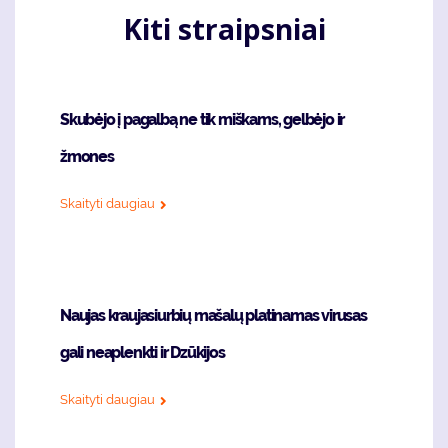
Kiti straipsniai
Skubėjo į pagalbą ne tik miškams, gelbėjo ir
žmones
Skaityti daugiau
Naujas kraujasiurbių mašalų platinamas virusas
gali neaplenkti ir Dzūkijos
Skaityti daugiau