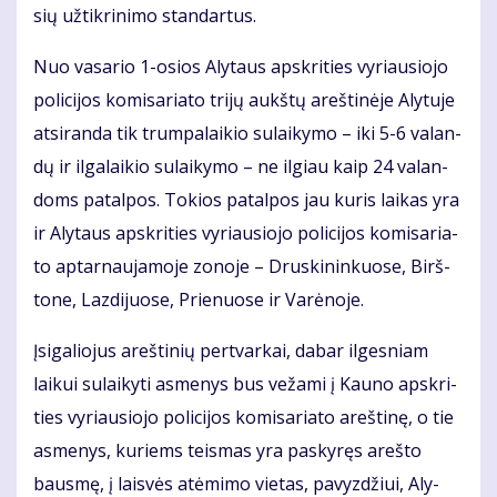
sių už­tik­ri­ni­mo stan­dar­tus.
Nuo va­sa­rio 1-osios Aly­taus ap­skri­ties vy­riau­sio­jo
po­li­ci­jos ko­mi­sa­ria­to tri­jų aukš­tų areš­ti­nė­je Aly­tu­je
at­si­ran­da tik trum­pa­lai­kio su­lai­ky­mo – iki 5-6 va­lan­
dų ir il­ga­lai­kio su­lai­ky­mo – ne il­giau kaip 24 va­lan­
doms pa­tal­pos. To­kios pa­tal­pos jau ku­ris lai­kas yra
ir Aly­taus ap­skri­ties vy­riau­sio­jo po­li­ci­jos ko­mi­sa­ria­
to ap­tar­nau­ja­mo­je zo­no­je – Drus­ki­nin­kuo­se, Birš­
to­ne, Laz­di­juo­se, Prie­nuo­se ir Va­rė­no­je.
Įsi­ga­lio­jus areš­ti­nių per­tvar­kai, da­bar ilgesniam
laikui su­lai­ky­ti as­me­nys bus ve­ža­mi į Kau­no ap­skri­
ties vy­riau­sio­jo po­li­ci­jos ko­mi­sa­ria­to areš­ti­nę, o tie
as­me­nys, ku­riems teis­mas yra pa­sky­ręs areš­to
baus­mę, į lais­vės at­ėmi­mo vie­tas, pa­vyz­džiui, Aly­