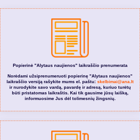
Popierinė "Alytaus naujienos" laikraščio prenumerata
Norėdami užsiprenumeruoti popierinę "Alytaus naujienos"
laikraščio versiją rašykite mums el. paštu:
skelbimai@ana.lt
ir nurodykite savo vardą, pavardę ir adresą, kuriuo turėtų
būti pristatomas laikraštis. Kai tik gausime jūsų laišką,
informuosime Jus dėl tolimesnių žingsnių.