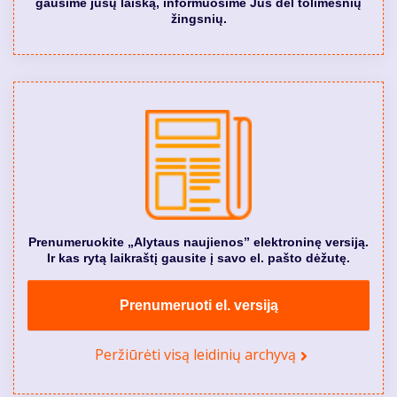
gausime jūsų laišką, informuosime Jus dėl tolimesnių
žingsnių.
Prenumeruokite „Alytaus naujienos” elektroninę versiją.
Ir kas rytą laikraštį gausite į savo el. pašto dėžutę.
Prenumeruoti el. versiją
Peržiūrėti visą leidinių archyvą