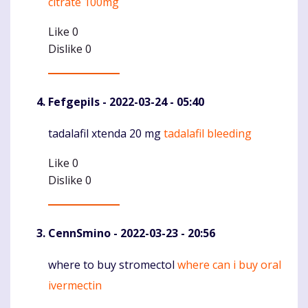
citrate 100mg
Like
0
Dislike
0
Fefgepils
- 2022-03-24 - 05:40
tadalafil xtenda 20 mg
tadalafil bleeding
Komentaras
Like
0
Dislike
0
CennSmino
- 2022-03-23 - 20:56
where to buy stromectol
where can i buy oral
Komentaras
ivermectin