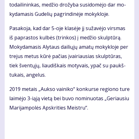
to­dai­li­nin­kas, me­džio dro­žy­ba su­si­do­mė­jo dar mo­
ky­da­ma­sis Gu­de­lių pa­grin­di­nė­je mo­kyk­lo­je.
Pa­sa­ko­ja, kad dar 5-oje kla­sė­je jį su­ža­vė­jo vir­smas
iš pa­pras­tos kul­bės (trin­kos) į me­džio skulp­tū­rą.
Mo­ky­da­ma­sis Aly­taus dai­lių­jų ama­tų mo­kyk­lo­je per
tre­jus me­tus kū­rė pa­čias įvai­riau­sias skulp­tū­ras,
tiek šven­tų­jų, liau­diš­kais mo­ty­vais, ypač su paukš­
tu­kais, an­ge­lus.
2019 me­tais „Auk­so vai­ni­ko“ kon­kur­se re­gio­no tu­re
lai­mė­jo 3-iąją vie­tą bei bu­vo no­mi­nuo­tas „Ge­riau­siu
Ma­ri­jam­po­lės Ap­skri­ties Meist­ru“.