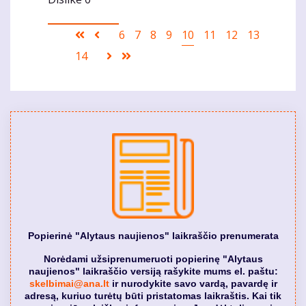
Pagination
First
Ankstesnis
Puslapis
6
Puslapis
7
Puslapis
8
Puslapis
9
Current
10
Puslapis
11
Puslapis
12
Puslapis
13
page
puslapis
page
Puslapis
14
Sekantis
Last
puslapis
page
Popierinė "Alytaus naujienos" laikraščio prenumerata
Norėdami užsiprenumeruoti popierinę "Alytaus
naujienos" laikraščio versiją rašykite mums el. paštu:
skelbimai@ana.lt
ir nurodykite savo vardą, pavardę ir
adresą, kuriuo turėtų būti pristatomas laikraštis. Kai tik