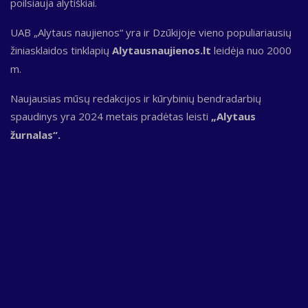
poilsiauja alytiškiai.
UAB „Alytaus naujienos“ yra ir Dzūkijoje vieno populiariausių
žiniasklaidos tinklapių
Alytausnaujienos.lt
leidėja nuo 2000
m.
Naujausias mūsų redakcijos ir kūrybinių bendradarbių
spaudinys yra 2024 metais pradėtas leisti
„Alytaus
žurnalas“.