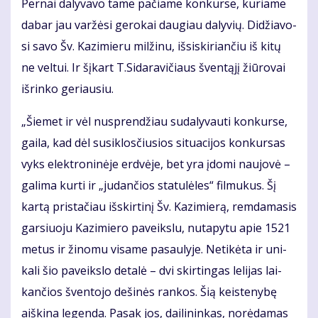
Per­nai da­ly­va­vo ta­me pa­čia­me kon­kur­se, ku­ria­me
da­bar jau var­žė­si ge­ro­kai dau­giau da­ly­vių. Di­džia­vo­
si sa­vo Šv. Ka­zi­mie­ru mil­ži­nu, iš­si­ski­rian­čiu iš ki­tų
ne vel­tui. Ir šį­kart T.Si­da­ra­vi­čiaus šven­tą­jį žiū­ro­vai
iš­rin­ko ge­riau­siu.
„Šie­met ir vėl nu­spren­džiau su­da­ly­vau­ti kon­kur­se,
gai­la, kad dėl su­si­klos­čiu­sios si­tu­a­ci­jos kon­kur­sas
vyks elek­tro­ni­nė­je erd­vė­je, bet yra įdo­mi nau­jo­vė –
ga­li­ma kur­ti ir „ju­dan­čios sta­tu­lė­les“ fil­mu­kus. Šį
kar­tą pri­sta­čiau iš­skir­ti­nį Šv. Ka­zi­mie­rą, rem­da­ma­sis
gar­siuo­ju Ka­zi­mie­ro pa­veiks­lu, nu­ta­py­tu apie 1521
me­tus ir ži­no­mu vi­sa­me pa­sau­ly­je. Ne­ti­kė­ta ir uni­
ka­li šio pa­veiks­lo de­ta­lė – dvi skir­tin­gas le­li­jas lai­
kan­čios šven­to­jo de­ši­nės ran­kos. Šią keis­te­ny­bę
aiš­ki­na le­gen­da. Pa­sak jos, dai­li­nin­kas, no­rė­da­mas