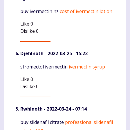
buy ivermectin nz
cost of ivermectin lotion
Komentaras
Like
0
Dislike
0
DjehInoth
- 2022-03-25 - 15:22
stromectol ivermectin
ivermectin syrup
Komentaras
Like
0
Dislike
0
RwhInoth
- 2022-03-24 - 07:14
buy sildenafil citrate
professional sildenafil
Komentaras