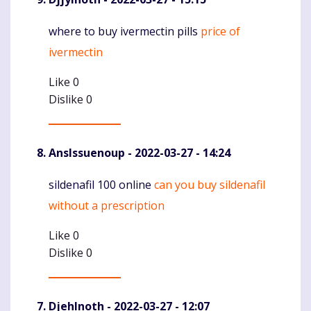
where to buy ivermectin pills
price of
Komentaras
ivermectin
Like
0
Dislike
0
AnsIssuenoup
- 2022-03-27 - 14:24
sildenafil 100 online
can you buy sildenafil
Komentaras
without a prescription
Like
0
Dislike
0
DjehInoth
- 2022-03-27 - 12:07