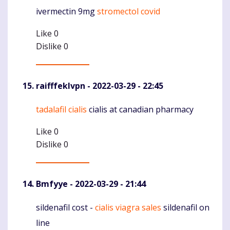
ivermectin 9mg
stromectol covid
Komentaras
Like
0
Dislike
0
raifffeklvpn
- 2022-03-29 - 22:45
tadalafil cialis
cialis at canadian pharmacy
Komentaras
Like
0
Dislike
0
Bmfyye
- 2022-03-29 - 21:44
sildenafil cost -
cialis viagra sales
sildenafil on
Komentaras
line