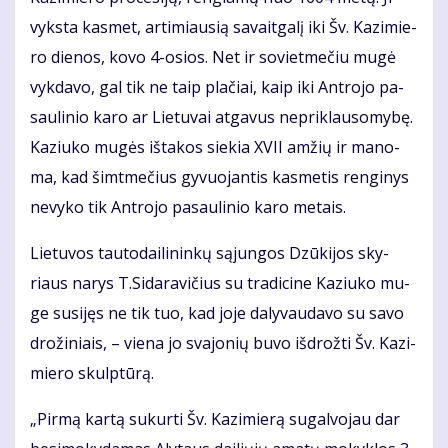
vyks­ta kas­met, ar­ti­miau­sią sa­vait­ga­lį iki Šv. Ka­zi­mie­
ro die­nos, ko­vo 4-osios. Net ir so­viet­me­čiu mu­gė
vyk­da­vo, gal tik ne taip pla­čiai, kaip iki Ant­ro­jo pa­
sau­li­nio ka­ro ar Lie­tu­vai at­ga­vus ne­pri­klau­so­my­bę.
Ka­ziu­ko mu­gės iš­ta­kos sie­kia XVII am­žių ir ma­no­
ma, kad šimt­me­čius gy­vuo­jan­tis kas­me­tis ren­gi­nys
ne­vy­ko tik Ant­ro­jo pa­sau­li­nio ka­ro me­tais.
Lie­tu­vos tau­to­dai­li­nin­kų są­jun­gos Dzū­ki­jos sky­
riaus na­rys T.Si­da­ra­vi­čius su tra­di­ci­ne Ka­ziu­ko mu­
ge su­si­jęs ne tik tuo, kad jo­je da­ly­vau­da­vo su sa­vo
dro­ži­niais, – vie­na jo sva­jo­nių bu­vo iš­drož­ti Šv. Ka­zi­
mie­ro skulp­tū­rą.
„Pir­mą kar­tą su­kur­ti Šv. Ka­zi­mie­rą su­gal­vo­jau dar