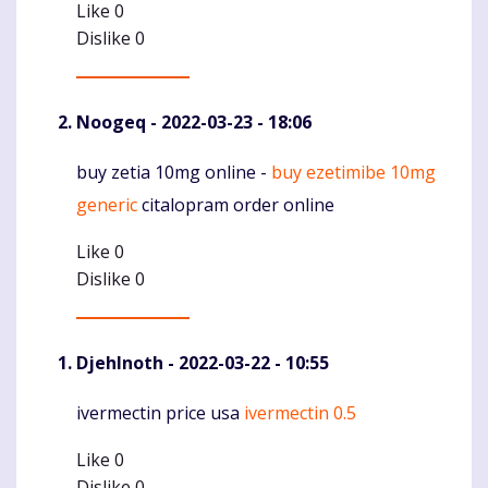
Like
0
Dislike
0
Noogeq
- 2022-03-23 - 18:06
buy zetia 10mg online -
buy ezetimibe 10mg
Komentaras
generic
citalopram order online
Like
0
Dislike
0
DjehInoth
- 2022-03-22 - 10:55
ivermectin price usa
ivermectin 0.5
Komentaras
Like
0
Dislike
0