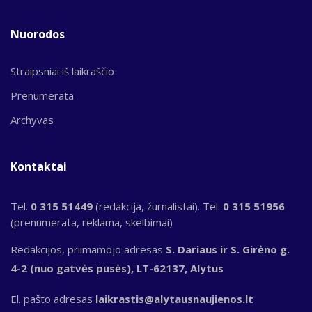
Nuorodos
Straipsniai iš laikraščio
Prenumerata
Archyvas
Kontaktai
Tel.
0 315 51449
(redakcija, žurnalistai). Tel.
0 315 51956
(prenumerata, reklama, skelbimai)
Redakcijos, priimamojo adresas
S. Dariaus ir S. Girėno g.
4-2 (nuo gatvės pusės), LT-62137, Alytus
El. pašto adresas
laikrastis@alytausnaujienos.lt