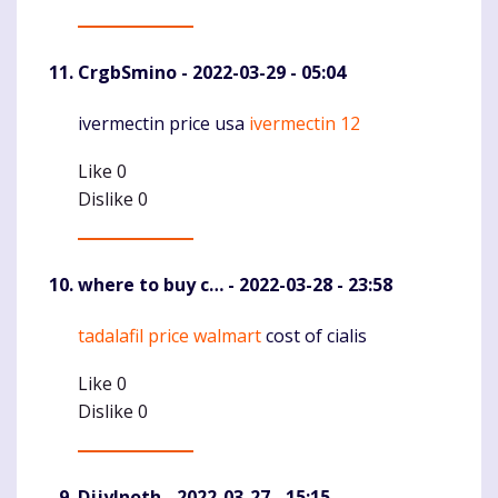
CrgbSmino
- 2022-03-29 - 05:04
ivermectin price usa
ivermectin 12
Komentaras
Like
0
Dislike
0
where to buy c…
- 2022-03-28 - 23:58
tadalafil price walmart
cost of cialis
Komentaras
Like
0
Dislike
0
DjjyInoth
- 2022-03-27 - 15:15