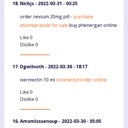
Nirbjs
- 2022-03-31 - 03:25
order nexium 20mg pill -
purchase
Komentaras
esomeprazole for sale
buy phenergan online
Like
0
Dislike
0
DgwiInoth
- 2022-03-30 - 18:17
ivermectin 10 ml
stromectol order online
Komentaras
Like
0
Dislike
0
AmsmIssuenoup
- 2022-03-30 - 05:05