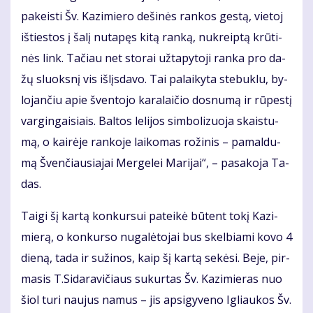
pa­keis­ti Šv. Ka­zi­mie­ro de­ši­nės ran­kos ges­tą, vie­toj
iš­ties­tos į ša­lį nu­ta­pęs ki­tą ran­ką, nu­kreip­tą krū­ti­
nės link. Ta­čiau net sto­rai už­ta­py­to­ji ran­ka pro da­
žų sluoks­nį vis iš­lįs­da­vo. Tai pa­lai­ky­ta ste­buk­lu, by­
lo­jan­čiu apie šven­to­jo ka­ra­lai­čio dos­nu­mą ir rū­pes­tį
var­gin­gai­siais. Bal­tos le­li­jos sim­bo­li­zuo­ja skais­tu­
mą, o kai­rė­je ran­ko­je lai­ko­mas ro­ži­nis – pa­mal­du­
mą Šven­čiau­sia­jai Mer­ge­lei Ma­ri­jai“, – pa­sa­ko­ja Ta­
das.
Tai­gi šį kar­tą kon­kur­sui pa­tei­kė bū­tent to­kį Ka­zi­
mie­rą, o kon­kur­so nu­ga­lė­to­jai bus skel­bia­mi ko­vo 4
die­ną, ta­da ir su­ži­nos, kaip šį kar­tą se­kė­si. Be­je, pir­
ma­sis T.Si­da­ra­vi­čiaus su­kur­tas Šv. Ka­zi­mie­ras nuo
šiol tu­ri nau­jus na­mus – jis ap­si­gy­ve­no Ig­liau­kos Šv.