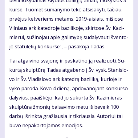
be­si­mo­ky­da­mas Aly­taus dai­lių­jų ama­tų mo­kyk­los 3
kur­se. Tuo­met su­ma­ny­mo te­ko at­si­sa­ky­ti, ta­čiau,
pra­ėjus ket­ve­riems me­tams, 2019-ai­siais, mi­šio­se
Vil­niaus ar­ki­ka­ted­ro­je ba­zi­li­ko­je, skir­to­se Šv. Ka­zi­
mie­rui, su­ži­no­jau apie ga­li­my­bę su­da­ly­vau­ti šven­to­
jo sta­tu­lė­lių kon­kur­se“, – pa­sa­ko­ja Ta­das.
Tai at­gai­vi­no sva­jo­nę ir pa­ska­ti­no ją re­a­li­zuo­ti. Su­
kur­tą skulp­tū­rą Ta­das at­ga­be­no į Šv. vysk. Sta­nis­lo­
vo ir Šv. Vla­dis­lo­vo ar­ki­ka­ted­rą ba­zi­li­ką, ku­rio­je ir
vy­ko pa­ro­da. Ko­vo 4 die­ną, ap­do­va­no­jant kon­kur­so
da­ly­vius, pa­aiš­kė­jo, kad jo su­kur­ta Šv. Ka­zi­mie­ras
skulp­tū­ra žmo­nių bal­sa­vi­mo me­tu iš be­veik 100
dar­bų iš­rink­ta gra­žiau­sia ir tik­riau­sia. Au­to­riui tai
bu­vo ne­pa­kar­to­ja­mos emo­ci­jos.