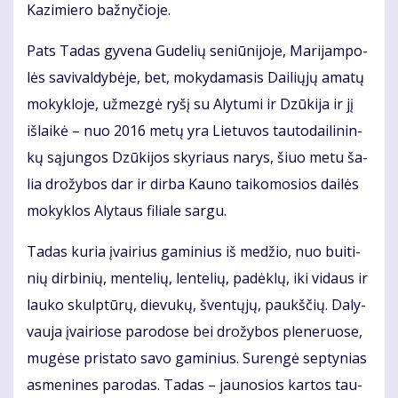
Ka­zi­mie­ro baž­ny­čio­je.
Pats Ta­das gy­ve­na Gu­de­lių se­niū­ni­jo­je, Ma­ri­jam­po­
lės sa­vi­val­dy­bė­je, bet, mo­ky­da­ma­sis Dai­lių­jų ama­tų
mo­kyk­lo­je, už­mez­gė ry­šį su Aly­tu­mi ir Dzū­ki­ja ir jį
iš­lai­kė – nuo 2016 me­tų yra Lie­tu­vos tau­to­dai­li­nin­
kų są­jun­gos Dzū­ki­jos sky­riaus na­rys, šiuo me­tu ša­
lia dro­žy­bos dar ir dir­ba Kau­no tai­ko­mo­sios dai­lės
mo­kyk­los Aly­taus fi­lia­le sar­gu.
Ta­das ku­ria įvai­rius ga­mi­nius iš me­džio, nuo bui­ti­
nių dir­bi­nių, men­te­lių, len­te­lių, pa­dėk­lų, iki vi­daus ir
lau­ko skulp­tū­rų, die­vu­kų, šven­tų­jų, paukš­čių. Da­ly­
vau­ja įvai­rio­se pa­ro­do­se bei dro­žy­bos ple­ne­ruo­se,
mu­gė­se pri­sta­to sa­vo ga­mi­nius. Su­ren­gė sep­ty­nias
as­me­ni­nes pa­ro­das. Ta­das – jau­no­sios kar­tos tau­