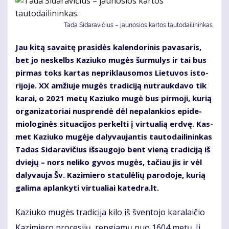
Tada Sidaravičius – jaunosios kartos tautodailininkas.
Jau ki­tą sa­vai­tę pra­si­dės ka­len­do­ri­nis pa­va­sa­ris,
bet jo ne­skelbs Ka­ziu­ko mu­gės šur­mu­lys ir tai bus
pir­mas toks kar­tas ne­pri­klau­so­mos Lie­tu­vos is­to­
ri­jo­je. XX am­žiu­je mu­gės tra­di­ci­ją nu­trauk­da­vo tik
ka­rai, o 2021 me­tų Ka­ziu­ko mu­gė bus pir­mo­ji, ku­rią
or­ga­ni­za­to­riai nu­spren­dė dėl ne­pa­lan­kios epi­de­
mio­lo­gi­nės si­tu­a­ci­jos per­kel­ti į vir­tu­a­lią erd­vę. Kas­
met Ka­ziu­ko mu­gė­je da­ly­vau­jan­tis tau­to­dai­li­nin­kas
Ta­das Si­da­ra­vi­čius iš­sau­go­jo bent vie­ną tra­di­ci­ją iš
dvie­jų – nors ne­li­ko gy­vos mu­gės, ta­čiau jis ir vėl
da­ly­vau­ja Šv. Ka­zi­mie­ro sta­tu­lė­lių pa­ro­do­je, ku­rią
ga­li­ma ap­lan­ky­ti vir­tu­a­liai ka­ted­ra.lt.
Ka­ziu­ko mu­gės tra­di­ci­ja ki­lo iš šven­to­jo ka­ra­lai­čio
Ka­zi­mie­ro pro­ce­si­jų, ren­gia­mų nuo 1604 me­tų. Ji