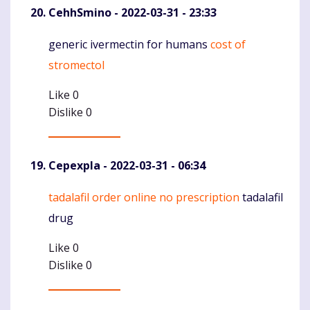
CehhSmino
- 2022-03-31 - 23:33
generic ivermectin for humans
cost of
Komentaras
stromectol
Like
0
Dislike
0
Cepexpla
- 2022-03-31 - 06:34
tadalafil order online no prescription
tadalafil
Komentaras
drug
Like
0
Dislike
0