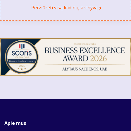
Peržiūrėti visą leidinių archyvą
Apie mus