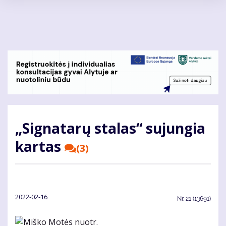
Pereiti
į
pagrindinį
turinį
„Signatarų stalas“ sujungia
kartas
(3)
2022-02-16
Nr.
21 (13691)