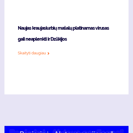
Naujas kraujasiurbių mašalų platinamas virusas
gali neaplenkti ir Dzūkijos
Skaityti daugiau