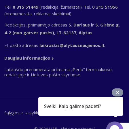
Tel.
0 315 51449
(redakcija, žurnalistai). Tel.
0 315 51956
(prenumerata, reklama, skelbimai)
Redakcijos, priimamojo adresas
S. Dariaus ir S. Girėno g.
4-2 (nuo gatvės pusės), LT-62137, Alytus
El. pašto adresas
laikrastis@alytausnaujienos.lt
Daugiau informacijos
Laikraščio prenumerata priimama „Perlo“ terminaluose,
redakcijoje ir Lietuvos pašto skyriuose
Sveiki. Kaip galime padėti?
Sąlygos ir taisyklės
Bottom
footer
© 2026 UAB „Alytaus naujienos"