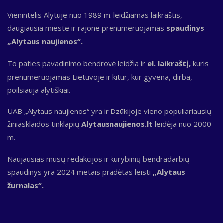
Vienintelis Alytuje nuo 1989 m. leidžiamas laikraštis,
daugiausia mieste ir rajone prenumeruojamas
spaudinys
„Alytaus naujienos“.
To paties pavadinimo bendrovė leidžia ir
el. laikraštį,
kuris
prenumeruojamas Lietuvoje ir kitur, kur gyvena, dirba,
poilsiauja alytiškiai.
UAB „Alytaus naujienos“ yra ir Dzūkijoje vieno populiariausių
žiniasklaidos tinklapių
Alytausnaujienos.lt
leidėja nuo 2000
m.
Naujausias mūsų redakcijos ir kūrybinių bendradarbių
spaudinys yra 2024 metais pradėtas leisti
„Alytaus
žurnalas“.