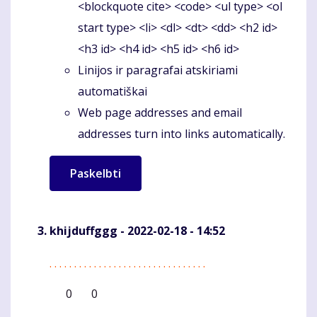
<blockquote cite> <code> <ul type> <ol
start type> <li> <dl> <dt> <dd> <h2 id>
<h3 id> <h4 id> <h5 id> <h6 id>
Linijos ir paragrafai atskiriami
automatiškai
Web page addresses and email
addresses turn into links automatically.
khijduffggg
- 2022-02-18 - 14:52
.
.
.
.
.
.
.
.
.
.
.
.
.
.
.
.
.
.
.
.
.
.
.
.
.
.
.
.
.
.
.
.
Komentaras
0
0