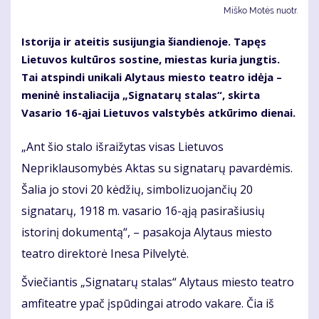
Miško Motės nuotr.
Istorija ir ateitis susijungia šiandienoje. Tapęs
Lietuvos kultūros sostine, miestas kuria jungtis.
Tai atspindi unikali Alytaus miesto teatro idėja –
meninė instaliacija „Signatarų stalas“, skirta
Vasario 16-ąjai Lietuvos valstybės atkūrimo dienai.
„Ant šio stalo išraižytas visas Lietuvos
Nepriklausomybės Aktas su signatarų pavardėmis.
Šalia jo stovi 20 kėdžių, simbolizuojančių 20
signatarų, 1918 m. vasario 16-ąją pasirašiusių
istorinį dokumentą“, – pasakoja Alytaus miesto
teatro direktorė Inesa Pilvelytė.
Šviečiantis „Signatarų stalas“ Alytaus miesto teatro
amfiteatre ypač įspūdingai atrodo vakare. Čia iš