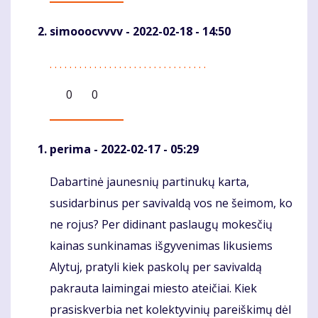
simooocvvvv
- 2022-02-18 - 14:50
.
.
.
.
.
.
.
.
.
.
.
.
.
.
.
.
.
.
.
.
.
.
.
.
.
.
.
.
.
.
.
.
Komentaras
0
0
perima
- 2022-02-17 - 05:29
Dabartinė jaunesnių partinukų karta,
Komentaras
susidarbinus per savivaldą vos ne šeimom, ko
ne rojus? Per didinant paslaugų mokesčių
kainas sunkinamas išgyvenimas likusiems
Alytuj, pratyli kiek paskolų per savivaldą
pakrauta laimingai miesto ateičiai. Kiek
prasiskverbia net kolektyvinių pareiškimų dėl