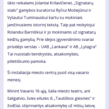
ūkio reikalams Jolantai Krilavičienei, „Signatarų
stalo“ gamybos kuratoriui Ryčiui Motiejūnui ir
Vytautui Tuminauskui kartu su mokiniais
įamžinusiems istorinį tekstą. Taip pat mokytojui
Rolandui Barniškiui ir jo mokiniams už signatarų
kėdžių gamybą. Prie idėjos įgyvendinimo svariai
prisidėjo verslas – UAB „Lankava“ ir AB „Lytagra“.
Tai nuostabi bendrystės, atsakomybės,
pilietiškumo pamoka.
Ši instaliacija miesto centrą puoš visą vasario
mėnesį.
Minint Vasario 16-ąją, šalia miesto teatro, ant
šaligatvio, švies eilutės iš „Tautiškos giesmės“ ir
žodžiai, stiprinantys atsakomybę už mūsų laisvę.