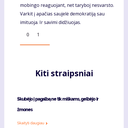
mobingo reaguojant, net taryboj nesvarsto.
Varkit į apačias saujelė demokratiją sau
imituoja. Ir savimi didžiuojas.
0
1
Kiti straipsniai
Skubėjo į pagalbą ne tik miškams, gelbėjo ir
žmones
Skaityti daugiau