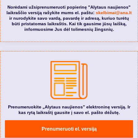
Norėdami užsiprenumeruoti popierinę "Alytaus naujienos"
laikraščio versiją rašykite mums el. paštu:
skelbimai@ana.lt
ir nurodykite savo vardą, pavardę ir adresą, kuriuo turėtų
būti pristatomas laikraštis. Kai tik gausime jūsų laišką,
informuosime Jus dėl tolimesnių žingsnių.
Prenumeruokite „Alytaus naujienos” elektroninę versiją. Ir
kas rytą laikraštį gausite į savo el. pašto dėžutę.
Prenumeruoti el. versiją