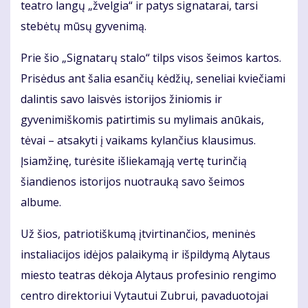
teatro langų „žvelgia“ ir patys signatarai, tarsi
stebėtų mūsų gyvenimą.
Prie šio „Signatarų stalo“ tilps visos šeimos kartos.
Prisėdus ant šalia esančių kėdžių, seneliai kviečiami
dalintis savo laisvės istorijos žiniomis ir
gyvenimiškomis patirtimis su mylimais anūkais,
tėvai – atsakyti į vaikams kylančius klausimus.
Įsiamžinę, turėsite išliekamąją vertę turinčią
šiandienos istorijos nuotrauką savo šeimos
albume.
Už šios, patriotiškumą įtvirtinančios, meninės
instaliacijos idėjos palaikymą ir išpildymą Alytaus
miesto teatras dėkoja Alytaus profesinio rengimo
centro direktoriui Vytautui Zubrui, pavaduotojai