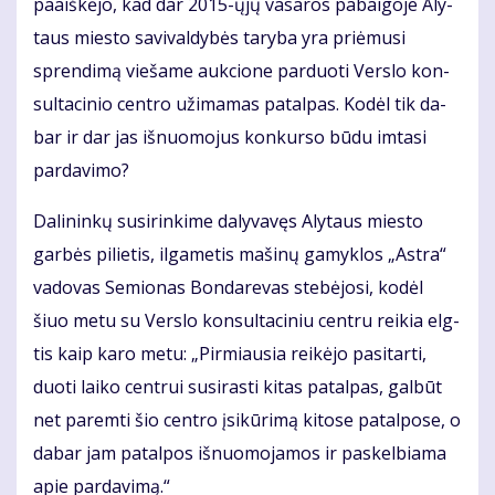
pa­aiš­kė­jo, kad dar 2015-ųjų va­sa­ros pa­bai­go­je Aly­
taus mies­to sa­vi­val­dy­bės taryba yra pri­ėmu­si
spren­di­mą vie­ša­me auk­cio­ne par­duo­ti Ver­slo kon­
sul­ta­ci­nio cen­tro užimamas pa­tal­pas. Ko­dėl tik da­
bar ir dar jas iš­nuo­mo­jus kon­kur­so bū­du im­ta­si
par­da­vi­mo?
Da­li­nin­kų su­si­rin­ki­me da­ly­va­vęs Aly­taus mies­to
gar­bės pi­lie­tis, il­ga­me­tis ma­ši­nų ga­myk­los „Ast­ra“
va­do­vas Se­mio­nas Bon­da­re­vas ste­bė­jo­si, ko­dėl
šiuo me­tu su Ver­slo kon­sul­ta­ci­niu cen­tru rei­kia elg­
tis kaip ka­ro me­tu: „Pir­miau­sia rei­kė­jo pa­si­tar­ti,
duo­ti lai­ko cen­trui su­si­ras­ti ki­tas pa­tal­pas, gal­būt
net pa­rem­ti šio cen­tro įsi­kū­ri­mą ki­to­se pa­tal­po­se, o
da­bar jam pa­tal­pos iš­nuo­mo­ja­mos ir pa­skel­bia­ma
apie par­da­vi­mą.“