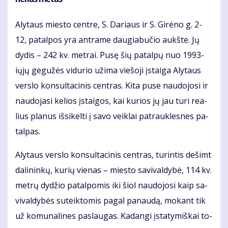
Aly­taus mies­to cen­tre, S. Da­riaus ir S. Gi­rė­no g. 2-
12, pa­tal­pos yra ant­ra­me dau­gia­bu­čio aukš­te. Jų
dy­dis – 242 kv. met­rai. Pu­sę šių pa­tal­pų nuo 1993-
ių­jų ge­gu­žės vi­du­rio už­ima vie­šo­ji įstai­ga Aly­taus
ver­slo kon­sul­ta­ci­nis cen­tras. Ki­ta pu­se nau­do­jo­si ir
nau­do­ja­si ke­lios įstai­gos, kai ku­rios jų jau tu­ri re­a­
lius pla­nus iš­si­kel­ti į sa­vo veik­lai pa­trauk­les­nes pa­
tal­pas.
Aly­taus ver­slo kon­sul­ta­ci­nis cen­tras, tu­rin­tis de­šimt
da­li­nin­kų, ku­rių vie­nas – mies­to sa­vi­val­dy­bė, 114 kv.
met­rų dy­džio pa­tal­po­mis iki šiol nau­do­jo­si kaip sa­
vi­val­dy­bės su­teik­to­mis pa­gal pa­nau­dą, mo­kant tik
už ko­mu­na­li­nes pa­slau­gas. Ka­dan­gi įsta­ty­miš­kai to­