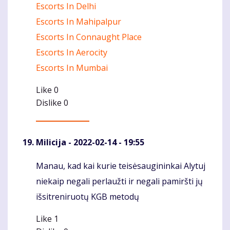
Escorts In Delhi
Escorts In Mahipalpur
Escorts In Connaught Place
Escorts In Aerocity
Escorts In Mumbai
Like
0
Dislike
0
Milicija
- 2022-02-14 - 19:55
Manau, kad kai kurie teisėsaugininkai Alytuj
Komentaras
niekaip negali perlaužti ir negali pamiršti jų
išsitreniruotų KGB metodų
Like
1