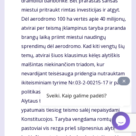
drambliui banbonkė. Bet prarastas šansas
miestui pritraukt rimtas investicijas ir atgyt.
Dėl aerodromo 100 ha vertės apie 40 milijonų,
atvirai per teismą įklampinus taryba praranda
brangų laiką priimt miestui naudingų
sprendimų dėl aerodromo. Kad kiti vengtų šių
temų, atvirai šiuos klausimus kėlęs alytiškis
malšintas niekinančiom triadom, kur
nevardijant teisėsauga pridengia nutrauktam
ikiteisminiam tyrime Nr.03-2-00215-17 ir pats
politikas per privatų ieškinį gainioja per
Sveiki. Kaip galime padėti?
Alytaus teismo civ. bylą Nr.2-952-292/2017 . Su
ypatumais tiesiog teismo salėj nepaisydami
Konstitucojos. Taryba vengdama romtų temų
pastoviai vis rezga prieš silpnesnius alytiškius,