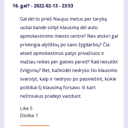
gal?
- 2022-02-13 - 23:53
Gal dėl to prieš Naujus metus per tarybą
Komentaras
uoliai bandė siūlyt klausimą dėl auto
apmokestinimo miesto centre? Nes atskiri gal
privengia alytiškių po savo žygdarbių? Čia
atseit apmokestinus patys privažiuos ir
mažiau reikės per gatves pereit? Kad nesutikt
žvilgsnių? Bet, kažkodėl nedryso šio klausimo
svarstyt, kaip ir nedryso po pasiviešint, kokie
politikai šį klausimą forsavo. Iš kart
nežiniukus pradėjo vaizduot.
Like
5
Dislike
1