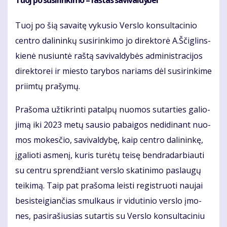
Tuoj po su­si­rin­ki­mo – raš­tas sa­vi­val­dy­bei
Tuoj po šią sa­vai­tę vy­ku­sio Ver­slo kon­sul­ta­ci­nio
cen­tro da­li­nin­kų su­si­rin­ki­mo jo di­rek­to­rė A.Ščig­lins­
kie­nė nu­siun­tė raš­tą sa­vi­val­dy­bės ad­mi­nist­ra­ci­jos
di­rek­to­rei ir mies­to ta­ry­bos na­riams dėl su­si­rin­ki­me
pri­im­tų pra­šy­mų.
Pra­šo­ma už­tik­rin­ti pa­tal­pų nuo­mos su­tar­ties ga­lio­
ji­mą iki 2023 me­tų sau­sio pa­bai­gos ne­di­di­nant nuo­
mos mo­kes­čio, sa­vi­val­dy­bę, kaip cen­tro da­li­nin­kę,
įga­lio­ti as­me­nį, ku­ris tu­rė­tų tei­sę ben­dra­dar­biau­ti
su cen­tru spren­džiant ver­slo ska­ti­ni­mo pa­slau­gų
tei­ki­mą. Taip pat pra­šo­ma leis­ti re­gist­ruo­ti nau­jai
be­si­stei­gian­čias smul­kaus ir vi­du­ti­nio ver­slo įmo­
nes, pa­si­ra­šiu­sias su­tar­tis su Ver­slo kon­sul­ta­ci­niu