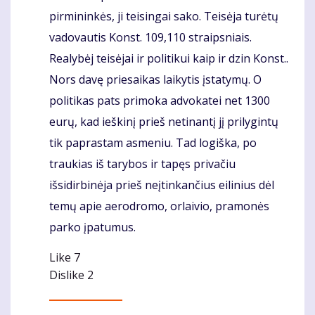
pirmininkės, ji teisingai sako. Teisėja turėtų
vadovautis Konst. 109,110 straipsniais.
Realybėj teisėjai ir politikui kaip ir dzin Konst..
Nors davę priesaikas laikytis įstatymų. O
politikas pats primoka advokatei net 1300
eurų, kad ieškinį prieš netinantį jį prilygintų
tik paprastam asmeniu. Tad logiška, po
traukias iš tarybos ir tapęs privačiu
išsidirbinėja prieš neįtinkančius eilinius dėl
temų apie aerodromo, orlaivio, pramonės
parko įpatumus.
Like
7
Dislike
2