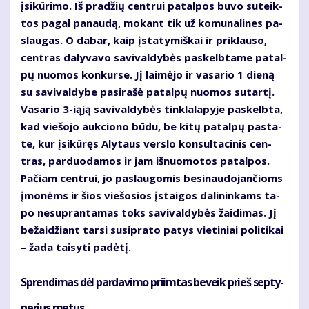
įsi­kū­ri­mo. Iš pra­džių cen­trui pa­tal­pos bu­vo su­teik­
tos pa­gal pa­nau­dą, mo­kant tik už ko­mu­na­li­nes pa­
slau­gas. O da­bar, kaip įsta­ty­miš­kai ir pri­klau­so,
cen­tras da­ly­va­vo sa­vi­val­dy­bės pa­skelb­ta­me pa­tal­
pų nuo­mos kon­kur­se. Jį lai­mė­jo ir va­sa­rio 1 die­ną
su sa­vi­val­dy­be pa­si­ra­šė pa­tal­pų nuo­mos su­tar­tį.
Va­sa­rio 3-iąją sa­vi­val­dy­bės tin­kla­la­py­je pa­skelb­ta,
kad vie­šo­jo auk­cio­no bū­du, be ki­tų pa­tal­pų pa­sta­
te, kur įsi­kū­ręs Aly­taus ver­slo kon­sul­ta­ci­nis cen­
tras, par­duo­da­mos ir jam iš­nuo­mo­tos pa­tal­pos.
Pa­čiam cen­trui, jo pa­slau­go­mis be­si­nau­do­jan­čioms
įmo­nėms ir šios vie­šo­sios įstai­gos da­li­nin­kams ta­
po ne­su­pran­ta­mas toks sa­vi­val­dy­bės žai­di­mas. Jį
be­žai­džiant tar­si su­si­pra­to pa­tys vie­ti­niai po­li­ti­kai
– ža­da tai­sy­ti pa­dė­tį.
Spren­di­mas dėl par­da­vi­mo pri­im­tas be­veik prieš sep­ty­
ne­rius me­tus