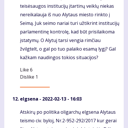
teisėsaugos institucijų įtartinų veiklų niekas
nereikalauja iš nuo Alytaus miesto rinkto į
Seimą. Juk seimo nariai turi užtikrint institucijų
parlamentinę kontrolę, kad būt prisilaikoma
įstatymų. O Alytuj tarsi vengia rimčiau
žvilgtelt, o gal po tuo palaiko esamą lygį? Gal
kažkam naudingos tokios situacijos?
Like
6
Dislike
1
elgsena
- 2022-02-13 - 16:03
Atskirų po politika oligarchų elgsena Alytaus
Komentaras
teismo civ. byloj, Nr.2-952-292/2017 kur gerai