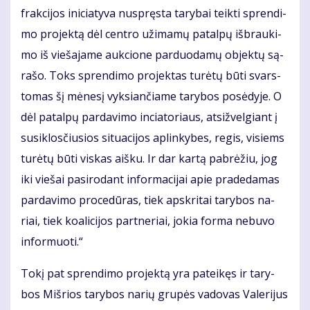
frak­ci­jos ini­cia­ty­va nu­spręs­ta ta­ry­bai teik­ti spren­di­
mo pro­jek­tą dėl cen­tro už­ima­mų pa­tal­pų iš­brau­ki­
mo iš vie­ša­ja­me auk­cio­ne par­duo­da­mų ob­jek­tų są­
ra­šo. Toks spren­di­mo pro­jek­tas tu­rė­tų bū­ti svars­
to­mas šį mė­ne­sį vyk­sian­čia­me ta­ry­bos po­sė­dy­je. O
dėl pa­tal­pų par­da­vi­mo in­cia­to­riaus, at­si­žvel­giant į
su­si­klos­čiu­sios si­tu­a­ci­jos ap­lin­ky­bes, re­gis, vi­siems
tu­rė­tų bū­ti vis­kas aiš­ku. Ir dar kar­tą pa­brė­žiu, jog
iki vie­šai pa­si­ro­dant in­for­ma­ci­jai apie pra­de­da­mas
par­da­vi­mo pro­ce­dū­ras, tiek ap­skri­tai ta­ry­bos na­
riai, tiek ko­a­li­ci­jos part­ne­riai, jo­kia for­ma ne­bu­vo
in­for­muo­ti.“
To­kį pat spren­di­mo pro­jek­tą yra pa­tei­kęs ir ta­ry­
bos Miš­rios ta­ry­bos na­rių gru­pės va­do­vas Va­le­ri­jus