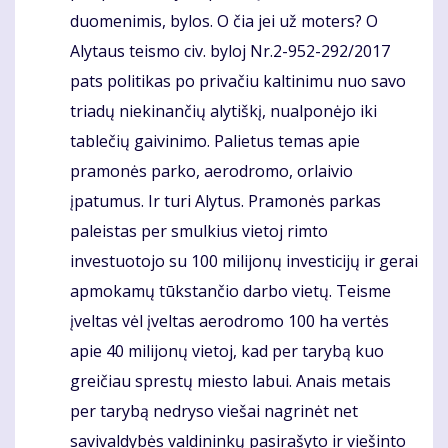
duomenimis, bylos. O čia jei už moters? O
Alytaus teismo civ. byloj Nr.2-952-292/2017
pats politikas po privačiu kaltinimu nuo savo
triadų niekinančių alytiškį, nualponėjo iki
tablečių gaivinimo. Palietus temas apie
pramonės parko, aerodromo, orlaivio
įpatumus. Ir turi Alytus. Pramonės parkas
paleistas per smulkius vietoj rimto
investuotojo su 100 milijonų investicijų ir gerai
apmokamų tūkstančio darbo vietų. Teisme
įveltas vėl įveltas aerodromo 100 ha vertės
apie 40 milijonų vietoj, kad per tarybą kuo
greičiau sprestų miesto labui. Anais metais
per tarybą nedryso viešai nagrinėt net
savivaldybės valdininkų pasirašyto ir viešinto