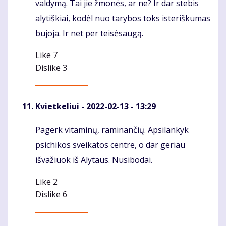
valdymą. Tai jie žmonės, ar ne? Ir dar stebis
alytiškiai, kodėl nuo tarybos toks isteriškumas
bujoja. Ir net per teisėsaugą.
Like
7
Dislike
3
Kvietkeliui
- 2022-02-13 - 13:29
Pagerk vitaminų, raminančių. Apsilankyk
Komentaras
psichikos sveikatos centre, o dar geriau
išvažiuok iš Alytaus. Nusibodai.
Like
2
Dislike
6