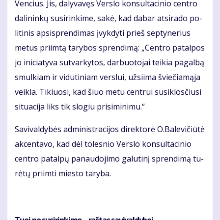
Ven­cius. Jis, da­ly­va­vęs Ver­slo kon­sul­ta­ci­nio cen­tro
da­li­nin­kų su­si­rin­ki­me, sa­kė, kad da­bar at­si­ra­do po­
li­ti­nis ap­si­spren­di­mas įvyk­dy­ti prieš sep­ty­ne­rius
me­tus pri­im­tą ta­ry­bos spren­di­mą: „Cen­tro pa­tal­pos
jo ini­cia­ty­va su­tvar­ky­tos, dar­buo­to­jai tei­kia pa­gal­bą
smul­kiam ir vi­du­ti­niam ver­slui, už­si­i­ma švie­čia­mą­ja
veik­la. Ti­kiuo­si, kad šiuo metu cen­trui su­si­klos­čiu­si
si­tu­a­ci­ja liks tik slo­giu pri­si­mi­ni­mu.“
Sa­vi­val­dy­bės ad­mi­nist­ra­ci­jos di­rek­to­rė O.Ba­le­vi­čiū­tė
ak­cen­ta­vo, kad dėl to­les­nio Ver­slo kon­sul­ta­ci­nio
cen­tro pa­tal­pų pa­nau­do­ji­mo ga­lu­ti­nį spren­di­mą tu­
rė­tų pri­im­ti mies­to ta­ry­ba.