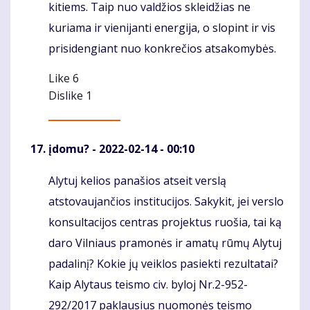
kitiems. Taip nuo valdžios skleidžias ne
kuriama ir vienijanti energija, o slopint ir vis
prisidengiant nuo konkrečios atsakomybės.
Like
6
Dislike
1
įdomu?
- 2022-02-14 - 00:10
Alytuj kelios panašios atseit verslą
Komentaras
atstovaujančios institucijos. Sakykit, jei verslo
konsultacijos centras projektus ruošia, tai ką
daro Vilniaus pramonės ir amatų rūmų Alytuj
padalinį? Kokie jų veiklos pasiekti rezultatai?
Kaip Alytaus teismo civ. byloj Nr.2-952-
292/2017 paklausius nuomonės teismo