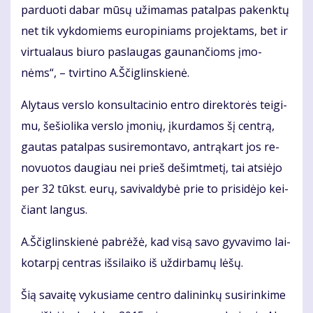
par­duo­ti da­bar mū­sų už­ima­mas pa­tal­pas pa­kenk­tų
net tik vyk­do­miems eu­ro­pi­niams pro­jek­tams, bet ir
vir­tu­a­laus biu­ro pa­slau­gas gau­nan­čioms įmo­
nėms“, – tvir­ti­no A.Ščig­lins­kie­nė.
Aly­taus ver­slo kon­sul­ta­ci­nio en­tro di­rek­to­rės tei­gi­
mu, še­šio­li­ka ver­slo įmo­nių, įkur­da­mos šį cen­trą,
gau­tas pa­tal­pas su­si­re­mon­ta­vo, ant­rą­kart jos re­
no­vuo­tos dau­giau nei prieš de­šimt­me­tį, tai at­si­ė­jo
per 32 tūkst. eu­rų, sa­vi­val­dy­bė prie to pri­si­dė­jo kei­
čiant lan­gus.
A.Ščig­lins­kie­nė pa­brė­žė, kad vi­są sa­vo gy­va­vi­mo lai­
ko­tar­pį cen­tras iš­si­lai­ko iš už­dir­ba­mų lė­šų.
Šią sa­vai­tę vy­ku­sia­me cen­tro da­li­nin­kų su­si­rin­ki­me