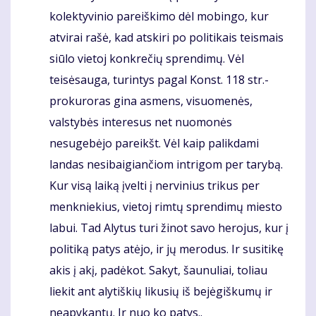
kolektyvinio pareiškimo dėl mobingo, kur
atvirai rašė, kad atskiri po politikais teismais
siūlo vietoj konkrečių sprendimų. Vėl
teisėsauga, turintys pagal Konst. 118 str.-
prokuroras gina asmens, visuomenės,
valstybės interesus net nuomonės
nesugebėjo pareikšt. Vėl kaip palikdami
landas nesibaigiančiom intrigom per tarybą.
Kur visą laiką įvelti į nervinius trikus per
menkniekius, vietoj rimtų sprendimų miesto
labui. Tad Alytus turi žinot savo herojus, kur į
politiką patys atėjo, ir jų merodus. Ir susitikę
akis į akį, padėkot. Sakyt, šaunuliai, toliau
liekit ant alytiškių likusių iš bejėgiškumų ir
neapykantų. Ir nuo ko patys..