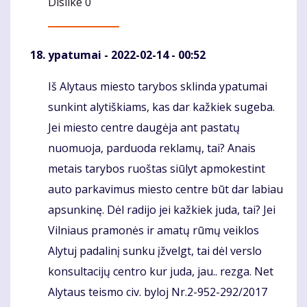
Dislike
0
ypatumai
- 2022-02-14 - 00:52
Iš Alytaus miesto tarybos sklinda ypatumai
Komentaras
sunkint alytiškiams, kas dar kažkiek sugeba.
Jei miesto centre daugėja ant pastatų
nuomuoja, parduoda reklamų, tai? Anais
metais tarybos ruoštas siūlyt apmokestint
auto parkavimus miesto centre būt dar labiau
apsunkinę. Dėl radijo jei kažkiek juda, tai? Jei
Vilniaus pramonės ir amatų rūmų veiklos
Alytuj padalinį sunku įžvelgt, tai dėl verslo
konsultacijų centro kur juda, jau.. rezga. Net
Alytaus teismo civ. byloj Nr.2-952-292/2017