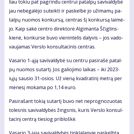
liau to­kiu pat pa­grin­du cen­trui pa­tal­pų sa­vi­val­dy­bė
jau ne­be­ga­lė­jo su­teik­ti ir pa­skel­bė jo už­ima­mų pa­
tal­pų nuo­mos kon­kur­są, cen­tras šį kon­kur­są lai­mė­
jo. Kaip sa­kė cen­tro di­rek­to­rė Al­gi­man­ta Ščig­lins­
kie­nė, kon­kur­se bu­vo vie­nin­te­lis da­ly­vis – jos va­do­
vau­ja­mas Ver­slo kon­sul­ta­ci­nis cen­tras.
Va­sa­rio 1-ąją sa­vi­val­dy­bė su cen­tru pa­si­ra­šė pa­tal­
pų nuo­mos su­tar­tį. Jos ga­lio­ji­mo lai­kas – iki 2023-
ių­jų sau­sio 31-osios. Už vie­ną kvad­ra­ti­nį met­rą per
mė­ne­sį mo­ka­ma po 1,14 eu­ro.
Pa­si­ra­šant to­kią su­tar­tį bu­vo net ne­prog­no­zuo­tas
to­les­nis sa­vi­val­dy­bės žings­nis, ku­ris Ver­slo kon­sul­
ta­ci­nį cen­trą tie­siog pri­bloš­kė.
Va­sa­rio 3-iąją sa­vi­val­dy­bės tin­kla­la­py­je pa­skelb­ta,