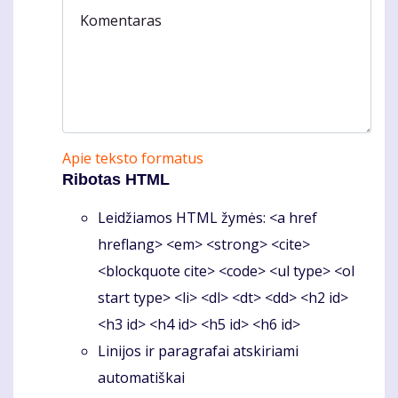
Komentaras
Apie teksto formatus
Ribotas HTML
Leidžiamos HTML žymės: <a href
hreflang> <em> <strong> <cite>
<blockquote cite> <code> <ul type> <ol
start type> <li> <dl> <dt> <dd> <h2 id>
<h3 id> <h4 id> <h5 id> <h6 id>
Linijos ir paragrafai atskiriami
automatiškai