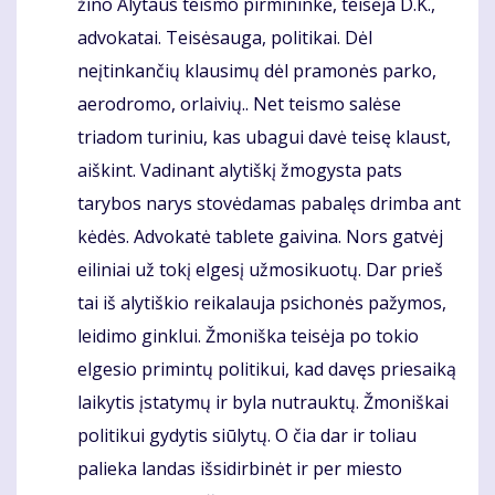
žino Alytaus teismo pirmininkė, teisėja D.K.,
advokatai. Teisėsauga, politikai. Dėl
neįtinkančių klausimų dėl pramonės parko,
aerodromo, orlaivių.. Net teismo salėse
triadom turiniu, kas ubagui davė teisę klaust,
aiškint. Vadinant alytiškį žmogysta pats
tarybos narys stovėdamas pabalęs drimba ant
kėdės. Advokatė tablete gaivina. Nors gatvėj
eiliniai už tokį elgesį užmosikuotų. Dar prieš
tai iš alytiškio reikalauja psichonės pažymos,
leidimo ginklui. Žmoniška teisėja po tokio
elgesio primintų politikui, kad davęs priesaiką
laikytis įstatymų ir byla nutrauktų. Žmoniškai
politikui gydytis siūlytų. O čia dar ir toliau
palieka landas išsidirbinėt ir per miesto