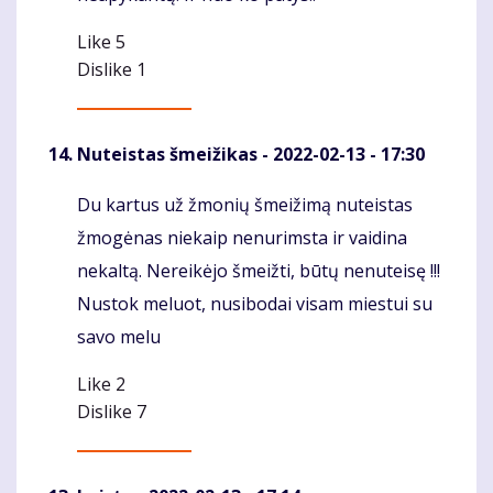
Like
5
Dislike
1
Nuteistas šmeižikas
- 2022-02-13 - 17:30
Du kartus už žmonių šmeižimą nuteistas
Komentaras
žmogėnas niekaip nenurimsta ir vaidina
nekaltą. Nereikėjo šmeižti, būtų nenuteisę !!!
Nustok meluot, nusibodai visam miestui su
savo melu
Like
2
Dislike
7