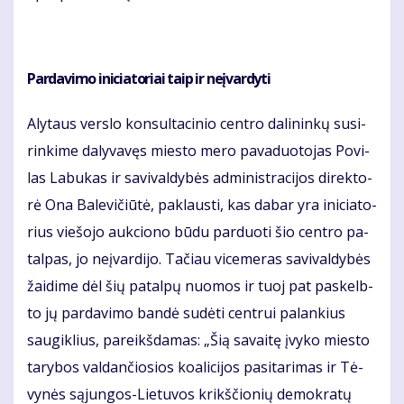
Par­da­vi­mo ini­cia­to­riai taip ir ne­įvar­dy­ti
Aly­taus ver­slo kon­sul­ta­ci­nio cen­tro da­li­nin­kų su­si­
rin­ki­me da­ly­va­vęs mies­to me­ro pa­va­duo­to­jas Po­vi­
las La­bu­kas ir sa­vi­val­dy­bės ad­mi­nist­ra­ci­jos di­rek­to­
rė Ona Ba­le­vi­čiū­tė, pa­klaus­ti, kas dabar yra ini­cia­to­
rius vie­šo­jo auk­cio­no bū­du par­duo­ti šio cen­tro pa­
tal­pas, jo ne­įvar­di­jo. Ta­čiau vi­ce­me­ras sa­vi­val­dy­bės
žai­di­me dėl šių pa­tal­pų nuo­mos ir tuoj pat pa­skelb­
to jų par­da­vi­mo ban­dė su­dė­ti cen­trui pa­lan­kius
sau­gik­lius, pa­reikš­da­mas: „Šią sa­vai­tę įvy­ko mies­to
ta­ry­bos val­dan­čio­sios ko­a­li­ci­jos pa­si­ta­ri­mas ir Tė­
vy­nės są­jun­gos-Lie­tu­vos krikš­čio­nių de­mok­ra­tų