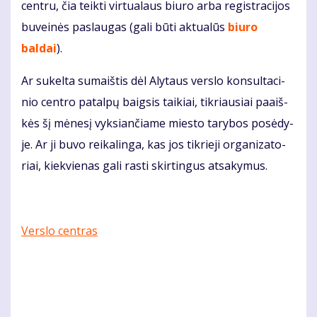
cen­tru, čia teik­ti vir­tu­a­laus biu­ro ar­ba re­gist­ra­ci­jos
bu­vei­nės pa­slau­gas (gali būti aktualūs
biuro
baldai
).
Ar su­kel­ta su­maiš­tis dėl Aly­taus ver­slo kon­sul­ta­ci­
nio cen­tro pa­tal­pų baig­sis tai­kiai, tik­riau­siai pa­aiš­
kės šį mė­ne­sį vyk­sian­čia­me mies­to ta­ry­bos po­sė­dy­
je. Ar ji bu­vo rei­ka­lin­ga, kas jos tik­rie­ji or­ga­ni­za­to­
riai, kiek­vie­nas ga­li ras­ti skir­tin­gus at­sa­ky­mus.
Verslo centras