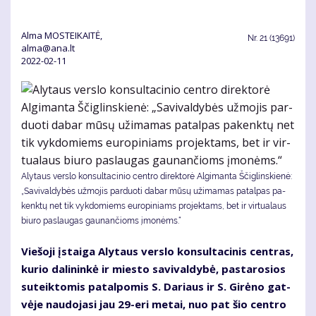
Alma MOSTEIKAITĖ,
Nr.
21 (13691)
alma@ana.lt
2022-02-11
Aly­taus ver­slo kon­sul­ta­ci­nio cen­tro direktorė Algimanta Ščiglinskienė:
„Sa­vi­val­dy­bės už­mo­jis par­duo­ti da­bar mū­sų už­ima­mas pa­tal­pas pa­
kenk­tų net tik vyk­do­miems eu­ro­pi­niams pro­jek­tams, bet ir vir­tu­a­laus
biu­ro pa­slau­gas gau­nan­čioms įmo­nėms.“
Vie­šo­ji įstai­ga Aly­taus ver­slo kon­sul­ta­ci­nis cen­tras,
ku­rio da­li­nin­kė ir mies­to sa­vi­val­dy­bė, pas­ta­ro­sios
su­teik­to­mis pa­tal­po­mis S. Da­riaus ir S. Gi­rė­no gat­
vė­je nau­do­ja­si jau 29-eri me­tai, nuo pat šio cen­tro