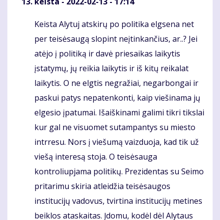
keista
- 2022-02-13 - 17:14
Keista Alytuj atskirų po politika elgsena net
Komentaras
per teisėsaugą slopint neįtinkančius, ar..? Jei
atėjo į politiką ir davė priesaikas laikytis
įstatymų, jų reikia laikytis ir iš kitų reikalat
laikytis. O ne elgtis negražiai, negarbongai ir
paskui patys nepatenkonti, kaip viešinama jų
elgesio įpatumai. Išaiškinami galimi tikri tikslai
kur gal ne visuomet sutampantys su miesto
intrresu. Nors į viešumą vaizduoja, kad tik už
viešą interesą stoja. O teisėsauga
kontroliupjama politikų. Prezidentas su Seimo
pritarimu skiria atleidžia teisėsaugos
institucijų vadovus, tvirtina institucijų metines
beiklos ataskaitas. Įdomu, kodėl dėl Alytaus