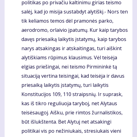
politikas po privačiu kaltinimu girias teismo
salėj, kad jo misija sustabdyt alytiškį.- Nors ten
tik keliamos temos dėl pramonės parko,
aerodromo, orlaivio įpatumų. Kur kaip tarybos
davęs priesaiką laikytis įstatymų, kaip tarybos
narys atsakingas ir atskaitingas, turi aiškint
alytiškiams rūpimus klausimus. Vėl teisėja
elgias priešingai, nei teismo Pirmininkė tą
situaciją vertina teisingai, kad teisėja ir davus
priesaiką laikytis įstatymų, turi laikytis
Konstitucijos 109, 110 straipsnių. Ir suprask,
kas iš tikro reguliuoja taryboj, net Alytaus
teisėsaugoj. Aišku, prie rimtos žurnalistikos,
būt išlukštenta. Bet Alytuj net atsakingi
politikai vis po nežiniukais, stresiukais vieni