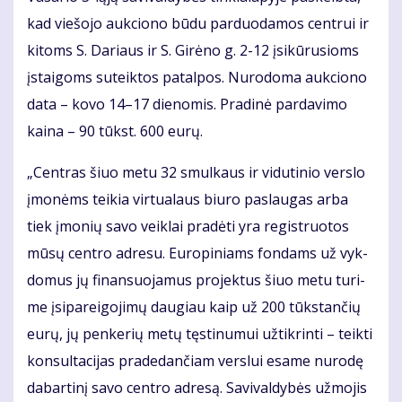
kad vie­šo­jo auk­cio­no bū­du par­duo­da­mos cen­trui ir
ki­toms S. Da­riaus ir S. Gi­rė­no g. 2-12 įsi­kū­ru­sioms
įstai­goms su­teik­tos pa­tal­pos. Nu­ro­do­ma auk­cio­no
da­ta – ko­vo 14–17 die­no­mis. Pra­di­nė par­da­vi­mo
kai­na – 90 tūkst. 600 eu­rų.
„Cen­tras šiuo me­tu 32 smul­kaus ir vi­du­ti­nio ver­slo
įmo­nėms tei­kia vir­tu­a­laus biu­ro pa­slau­gas ar­ba
tiek įmo­nių sa­vo veik­lai pra­dė­ti yra re­gist­ruo­tos
mū­sų cen­tro ad­re­su. Eu­ro­pi­niams fon­dams už vyk­
do­mus jų fi­nan­suo­ja­mus pro­jek­tus šiuo me­tu tu­ri­
me įsi­pa­rei­go­ji­mų dau­giau kaip už 200 tūks­tan­čių
eu­rų, jų pen­ke­rių me­tų tęs­ti­nu­mui už­tik­rin­ti – teik­ti
kon­sul­ta­ci­jas pra­de­dan­čiam ver­slui esa­me nu­ro­dę
da­bar­ti­nį sa­vo cen­tro ad­re­są. Sa­vi­val­dy­bės už­mo­jis