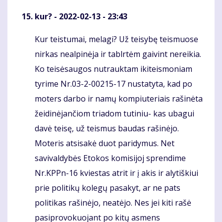
kur?
- 2022-02-13 - 23:43
Kur teistumai, melagi? Už teisybę teismuose
Komentaras
nirkas nealpinėja ir tablrtėm gaivint nereikia.
Ko teisėsaugos nutrauktam ikiteismoniam
tyrime Nr.03-2-00215-17 nustatyta, kad po
moters darbo ir namų kompiuteriais rašinėta
žeidinėjančiom triadom tutiniu- kas ubagui
davė teisę, už teismus baudas rašinėjo.
Moteris atsisakė duot paridymus. Net
savivaldybės Etokos komisijoj sprendime
Nr.KPPn-16 kviestas atrit ir į akis ir alytiškiui
prie politikų kolegų pasakyt, ar ne pats
politikas rašinėjo, neatėjo. Nes jei kiti rašė
pasiprovokuojant po kitų asmens