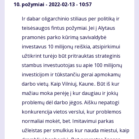
požymiai
- 2022-02-13 - 10:57
Ir dabar oligarchinio stiliaus per politiką ir
Komentaras
teisėsaugos fintus požymiai. Jei į Alytaus
pramonės parko kūrimą savivaldybė
investavus 10 milijonų reiškia, atsipirkimui
užtikrint turėjo būt pritrauktas strateginis
stambus investuotojas su apie 100 milijonų
investicijom ir tūkstančiu gerai apmokamų
darbo vietų. Kaip Vilniuj, Kaune.. Būt iš kur
mažiau moka perėję į kur daugiau ir jokių
problemų dėl darbo jėgos. Aišku nepatogi
konkurencija vietos verslui, kur problemos
normaliai mokėt, bet. Imitavimui parkas
užleistas per smulkius kur nauda miestui, kaip