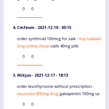
0
0
Cmfeum
- 2021-12-19 - 05:15
order synthroid 100mcg for sale -
buy tadalafil
Komentaras
5mg online cheap
cialis 40mg pills
0
0
Wckjux
- 2021-12-17 - 18:13
order levothyroxine without prescription -
Komentaras
neurontin 800mg drug
gabapentin 100mg us
0
0