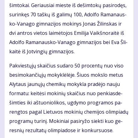
šim­to­kai. Ge­riau­siai mies­te iš de­šim­to­kų pa­si­ro­dęs,
su­rin­kęs 70 taš­kų iš ga­li­mų 100, Adol­fo Ra­ma­naus­
ko-Va­na­go gim­na­zi­jos mo­ki­nys Jo­nas Ži­lins­kas ir
dvi ant­ros vie­tos lai­mė­to­jos Emi­li­ja Vaikš­no­rai­tė iš
Adol­fo Ra­ma­naus­ko-Va­na­go gim­na­zi­jos bei Eva Šli­
kai­tė iš Jot­vin­gių gim­na­zi­jos.
Pa­kvies­tų­jų skai­čius su­da­ro 50 pro­cen­tų nuo vi­so
be­si­mo­kan­čių­jų mo­kyk­lė­lė­je. Šiuos moks­lo me­tus
Aly­taus jau­nų­jų che­mi­kų mo­kyk­la pra­dė­jo nau­ju
for­ma­tu: kei­tė­si mo­ki­nių skai­čius nuo pen­kias­de­
šim­ties iki aš­tuo­nio­li­kos, ug­dy­mo pro­gra­mos pa­
reng­tos pa­gal Lie­tu­vos mo­ki­nių che­mi­jos olim­pia­dų
pro­gra­mų tu­ri­nį. Mo­ki­niai pa­si­ry­žo siek­ti kuo ge­
res­nių re­zul­ta­tų olim­pia­do­se ir kon­kur­suo­se.