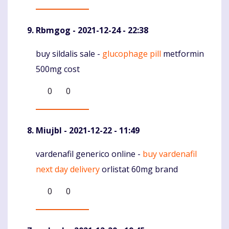
Rbmgog
- 2021-12-24 - 22:38
buy sildalis sale -
glucophage pill
metformin
Komentaras
500mg cost
0
0
Miujbl
- 2021-12-22 - 11:49
vardenafil generico online -
buy vardenafil
Komentaras
next day delivery
orlistat 60mg brand
0
0