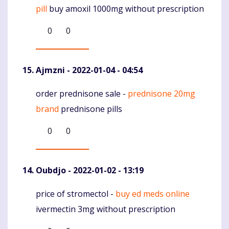
pill
buy amoxil 1000mg without prescription
0
0
Ajmzni
- 2022-01-04 - 04:54
order prednisone sale -
prednisone 20mg
Komentaras
brand
prednisone pills
0
0
Oubdjo
- 2022-01-02 - 13:19
price of stromectol -
buy ed meds online
Komentaras
ivermectin 3mg without prescription