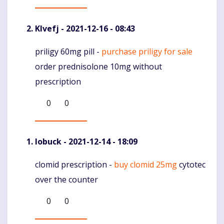
Klvefj
- 2021-12-16 - 08:43
priligy 60mg pill -
purchase priligy for sale
Komentaras
order prednisolone 10mg without
prescription
0
0
Iobuck
- 2021-12-14 - 18:09
clomid prescription -
buy clomid 25mg
cytotec
Komentaras
over the counter
0
0