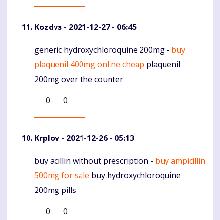
Kozdvs
- 2021-12-27 - 06:45
generic hydroxychloroquine 200mg -
buy
Komentaras
plaquenil 400mg online cheap
plaquenil
200mg over the counter
0
0
Krplov
- 2021-12-26 - 05:13
buy acillin without prescription -
buy ampicillin
Komentaras
500mg for sale
buy hydroxychloroquine
200mg pills
0
0