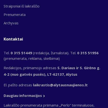
Straipsniai iš laikraščio
Prenumerata
Archyvas
Kontaktai
Tel.
0 315 51449
(redakcija, žurnalistai). Tel.
0 315 51956
(prenumerata, reklama, skelbimai)
Redakcijos, priimamojo adresas
S. Dariaus ir S. Girėno g.
4-2 (nuo gatvės pusės), LT-62137, Alytus
El. pašto adresas
laikrastis@alytausnaujienos.lt
Daugiau informacijos
Laikraščio prenumerata priimama „Perlo“ terminaluose,