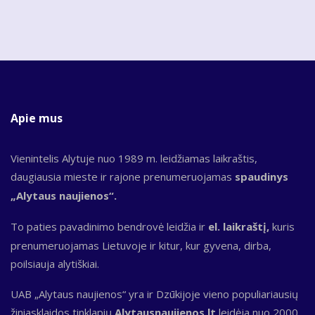
Apie mus
Vienintelis Alytuje nuo 1989 m. leidžiamas laikraštis,
daugiausia mieste ir rajone prenumeruojamas
spaudinys
„Alytaus naujienos“.
To paties pavadinimo bendrovė leidžia ir
el. laikraštį,
kuris
prenumeruojamas Lietuvoje ir kitur, kur gyvena, dirba,
poilsiauja alytiškiai.
UAB „Alytaus naujienos“ yra ir Dzūkijoje vieno populiariausių
žiniasklaidos tinklapių
Alytausnaujienos.lt
leidėja nuo 2000