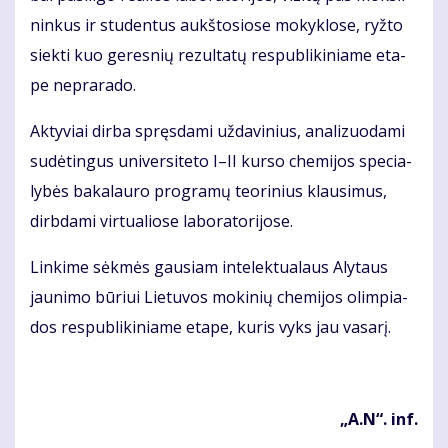
nin­kus ir stu­den­tus aukš­to­sio­se mo­kyk­lo­se, ryž­to
siek­ti kuo ge­res­nių re­zul­ta­tų res­pub­li­ki­nia­me eta­
pe ne­pra­ra­do.
Ak­ty­viai dir­ba spręs­da­mi už­da­vi­nius, ana­li­zuo­da­mi
su­dė­tin­gus uni­ver­si­te­to I–II kur­so che­mi­jos spe­cia­
ly­bės ba­ka­lau­ro pro­gra­mų te­ori­nius klau­si­mus,
dirb­da­mi vir­tu­a­lio­se la­bo­ra­to­ri­jo­se.
Lin­ki­me sėk­mės gau­siam in­te­lek­tu­a­laus Aly­taus
jau­ni­mo bū­riui Lie­tu­vos mo­ki­nių che­mi­jos olim­pia­
dos res­pub­li­ki­nia­me eta­pe, ku­ris vyks jau va­sa­rį.
„A.N“. inf.