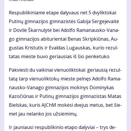
Res­pub­li­ki­nia­me eta­pe da­ly­vaus net 5 dvy­lik­to­kai:
Pu­ti­nų gim­na­zi­jos gim­na­zis­tės Ga­bi­ja Ser­ge­je­vai­tė
ir Do­vi­lė Škar­nu­ly­tė bei Adol­fo Ra­ma­naus­ko-Va­na­
go gim­na­zi­jos abi­tu­rien­tai Be­nas Skrip­kiū­nas, Au­
gus­tas Kris­tu­tis ir Eval­das Lu­gaus­kas, ku­rio re­zul­
ta­tas mies­te bu­vo ge­riau­sias iš šio pen­ke­tu­ko.
Pa­kvies­ti du vai­ki­nai vie­nuo­lik­to­kai: ge­riau­sią re­zul­
ta­tą tarp vie­nuo­lik­to­kų mies­te pel­nęs Adol­fo Ra­ma­
naus­ko-Va­na­go gim­na­zi­jos mo­ki­nys Do­mi­ny­kas
Ka­zo­čiū­nas ir Pu­ti­nų gim­na­zi­jos gim­na­zis­tas Ma­tas
Biels­kas, ku­ris AJChM mo­kė­si dve­jus me­tus, bet šie­
met jau ne­lan­ko jos už­si­ė­mi­mų.
Ir jau­niau­si res­pub­li­ki­nio eta­po da­ly­viai – trys de­