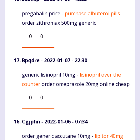
pregabalin price -
purchase albuterol pills
Komentaras
order zithromax 500mg generic
0
0
Bpqdre
- 2022-01-07 - 22:30
generic lisinopril 10mg -
lisinopril over the
Komentaras
counter
order omeprazole 20mg online cheap
0
0
Cgjphn
- 2022-01-06 - 07:34
order generic accutane 10mg -
lipitor 40mg
Komentaras