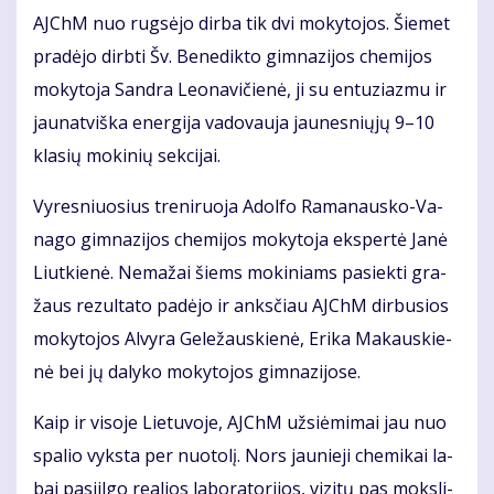
AJChM nuo rug­sė­jo dir­ba tik dvi mo­ky­to­jos. Šie­met
pra­dė­jo dirb­ti Šv. Be­ne­dik­to gim­na­zi­jos che­mi­jos
mo­ky­to­ja San­dra Le­o­na­vi­čie­nė, ji su en­tu­ziaz­mu ir
jau­nat­viš­ka ener­gi­ja va­do­vau­ja jau­nes­nių­jų 9–10
kla­sių mo­ki­nių sek­ci­jai.
Vy­res­niuo­sius tre­ni­ruo­ja Adol­fo Ra­ma­naus­ko-Va­
na­go gim­na­zi­jos che­mi­jos mo­ky­to­ja eks­per­tė Ja­nė
Liut­kie­nė. Ne­ma­žai šiems mo­ki­niams pa­siek­ti gra­
žaus re­zul­ta­to pa­dė­jo ir anks­čiau AJChM dir­bu­sios
mo­ky­to­jos Al­vy­ra Ge­le­žaus­kie­nė, Eri­ka Ma­kaus­kie­
nė bei jų da­ly­ko mo­ky­to­jos gim­na­zi­jo­se.
Kaip ir vi­so­je Lie­tu­vo­je, AJChM už­si­ė­mi­mai jau nuo
spa­lio vyks­ta per nuo­to­lį. Nors jau­nie­ji che­mi­kai la­
bai pa­si­il­go re­a­lios la­bo­ra­to­ri­jos, vi­zi­tų pas moks­li­