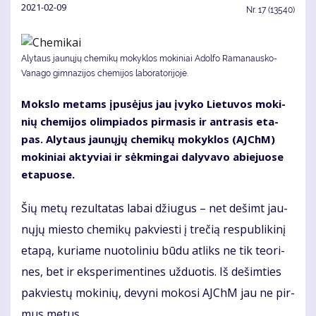
2021-02-09
Nr.
17 (13540)
Alytaus jaunųjų chemikų mokyklos mokiniai Adolfo Ramanausko-
Vanago gimnazijos chemijos laboratorijoje.
Moks­lo me­tams įpu­sė­jus jau įvy­ko Lie­tu­vos mo­ki­
nių che­mi­jos olim­pia­dos pir­ma­sis ir ant­ra­sis eta­
pas. Aly­taus jau­nų­jų che­mi­kų mo­kyk­los (AJChM)
mo­ki­niai ak­ty­viai ir sėk­min­gai da­ly­va­vo abie­juo­se
eta­puo­se.
Šių me­tų re­zul­ta­tas la­bai džiu­gus – net de­šimt jau­
nų­jų mies­to che­mi­kų pa­kvies­ti į tre­čią res­pub­li­ki­nį
eta­pą, ku­ria­me nuo­to­li­niu bū­du at­liks ne tik te­ori­
nes, bet ir eks­pe­ri­men­ti­nes už­duo­tis. Iš de­šim­ties
pa­kvies­tų mo­ki­nių, de­vy­ni mo­ko­si AJChM jau ne pir­
mus me­tus.