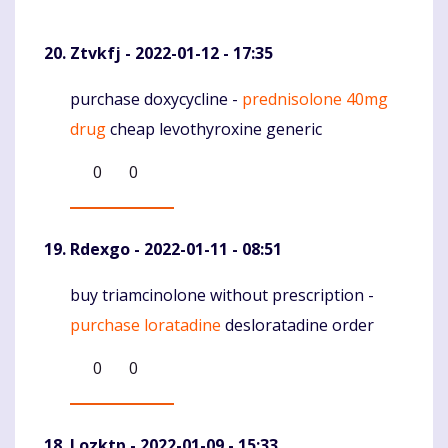
Ztvkfj
- 2022-01-12 - 17:35
purchase doxycycline -
prednisolone 40mg
Komentaras
drug
cheap levothyroxine generic
0
0
Rdexgo
- 2022-01-11 - 08:51
buy triamcinolone without prescription -
Komentaras
purchase loratadine
desloratadine order
0
0
Lozktp
- 2022-01-09 - 15:33