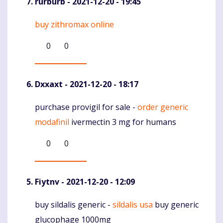
rurburb
- 2021-12-20 - 19:45
buy zithromax online
Komentaras
0
0
Dxxaxt
- 2021-12-20 - 18:17
purchase provigil for sale -
order generic
Komentaras
modafinil
ivermectin 3 mg for humans
0
0
Fiytnv
- 2021-12-20 - 12:09
buy sildalis generic -
sildalis usa
buy generic
Komentaras
glucophage 1000mg