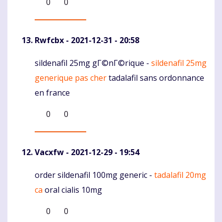
0
0
Rwfcbx
- 2021-12-31 - 20:58
sildenafil 25mg gГ©nГ©rique -
sildenafil 25mg
Komentaras
generique pas cher
tadalafil sans ordonnance
en france
0
0
Vacxfw
- 2021-12-29 - 19:54
order sildenafil 100mg generic -
tadalafil 20mg
Komentaras
ca
oral cialis 10mg
0
0