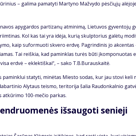
­ri­nius – ga­li­ma pa­ma­ty­ti Mar­ty­no Maž­vy­do pės­čių­jų alė­jo­j
­na­vos apy­gar­dos par­ti­za­nų at­mi­ni­mą, Lie­tu­vos gy­ven­to­jų g
pri­im­ti­nas. Kol kas tai yra idė­ja, ku­rią skulp­to­rius ga­lė­tų mo­di­
y­mo, kaip su­for­muo­ti skve­ro erd­vę. Pa­grin­di­nis jo ak­cen­tas
čia­mas. Tai reiš­kia, kad pa­min­klas tu­rės bū­ti įkom­po­nuo­tas 
 vi­sa erd­vė – ek­lek­tiš­kai“, – sa­ko T.B.Bu­raus­kai­tė.
pa­min­klui sta­ty­ti, mi­nė­tas Mies­to so­das, kur jau sto­vi ke­li
ie da­bar­ti­nio Aly­taus teis­mo, te­ri­to­ri­ja ša­lia Rau­don­kal­nio gat­v
ės at­kū­ri­mo 100-me­čio par­kas.
n­druo­me­nės iš­sau­go­ti se­nie­ji