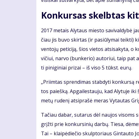
vi­siš­kai su­tvar­ky­ta, bet apie su­ma­ny­mą čia
Kon­kur­sas skelb­tas ki­t
2017 me­tais Aly­taus mies­to sa­vi­val­dy­bė ja
čiau jis bu­vo skir­tas (ir pa­siū­ly­mai teik­ti) 
ven­to­jų pe­ti­ci­ją, šios vie­tos at­si­sa­ky­ta, 
vi­čiui, nar­vo (bun­ke­rio) au­to­riui, taip pat 
ti pi­ni­gi­niai pri­zai – iš vi­so 5 tūkst. eu­rų.
„Pri­im­tas spren­di­mas stab­dy­ti kon­kur­są re
tos pa­ieš­ką. Ap­gai­les­tau­ju, kad Aly­tu­je ik
me­tų ru­de­nį at­si­pra­šė me­ras Vy­tau­tas Gri­g
Ta­čiau da­bar, su­ta­rus dėl nau­jos vi­soms su
grįž­ti prie kon­kur­si­nių dar­bų. Tie­sa, dė­me­s
Tai – klai­pė­die­čio skulp­to­riaus Gin­tau­to Jo