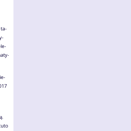
 ta­
y­
­le­
a­ty­
ie­
2017
ą.
tu­to