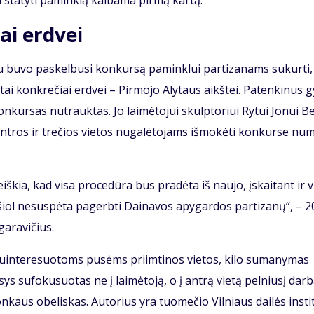
 sta­ty­ti pa­min­klą kal­ba­ma pir­mą kar­tą.
ai erd­vei
u bu­vo pa­skel­bu­si kon­kur­są pa­min­klui par­ti­za­nams su­kur­ti,
ki­tai kon­kre­čiai erd­vei – Pir­mo­jo Aly­taus aikš­tei. Pa­ten­ki­nus g
o kon­kur­sas nu­trauk­tas. Jo lai­mė­to­jui skulp­to­riui Ry­tui Jo­nui Be
ant­ros ir tre­čios vie­tos nu­ga­lė­to­jams iš­mo­kė­ti kon­kur­se nu­m
iš­kia, kad vi­sa pro­ce­dū­ra bus pra­dė­ta iš nau­jo, įskai­tant ir v
i šiol ne­su­spė­ta pa­gerb­ti Dai­na­vos apy­gar­dos par­ti­za­nų“, – 
a­ra­vi­čius.
­in­te­re­suo­toms pu­sėms pri­im­ti­nos vie­tos, ki­lo su­ma­ny­mas
ys su­fo­ku­suo­tas ne į lai­mė­to­ją, o į an­trą vie­tą pel­niu­sį dar­b
n­kaus obe­lis­kas. Au­to­rius yra tuo­me­čio Vil­niaus dai­lės ins­ti­