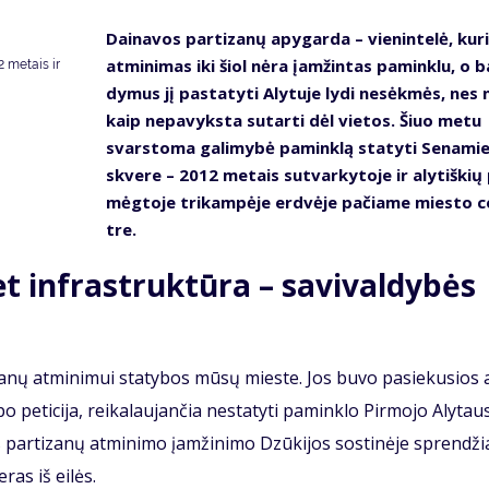
Dai­na­vos par­ti­za­nų apy­gar­da – vie­nin­te­lė, ku­r
at­mi­ni­mas iki šiol nė­ra įam­žin­tas pa­min­klu, o 
 metais ir
dy­mus jį pa­sta­ty­ti Aly­tu­je ly­di ne­sėk­mės, nes 
kaip ne­pa­vyks­ta su­tar­ti dėl vie­tos. Šiuo me­tu
svars­to­ma ga­li­my­bė pa­min­klą sta­ty­ti Se­na­mie
skve­re – 2012 me­tais su­tvar­ky­to­je ir aly­tiš­kių
mėg­to­je tri­kam­pė­je erd­vė­je pa­čia­me mies­to 
tre.
 in­fra­struk­tū­ra – sa­vi­val­dy­bės
­za­nų at­mi­ni­mui sta­ty­bos mū­sų mies­te. Jos bu­vo pa­sie­ku­sios a
o pe­ti­ci­ja, rei­ka­lau­jan­čia ne­sta­ty­ti pa­min­klo Pir­mo­jo Aly­tau
par­ti­za­nų at­mi­ni­mo įam­ži­ni­mo Dzū­ki­jos sos­ti­nė­je spren­dži
e­ras iš ei­lės.