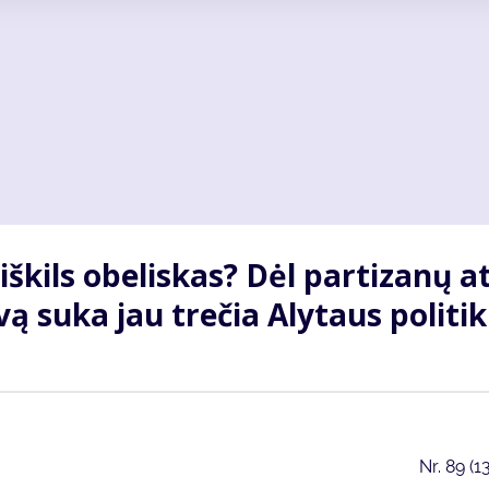
š­kils obe­lis­kas? Dėl par­ti­za­nų a
ą su­ka jau tre­čia Aly­taus po­li­ti­
Nr.
89 (1