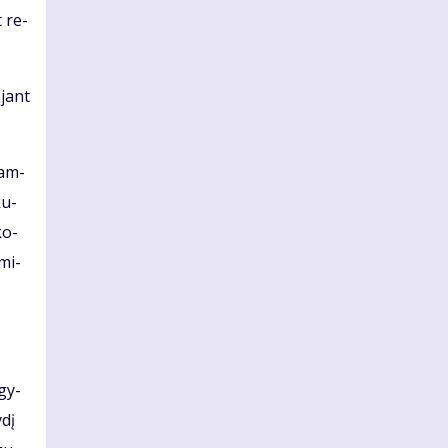
t re­
­jant
 įam­
ku­
ko­
­mi­
 gy­
­dį