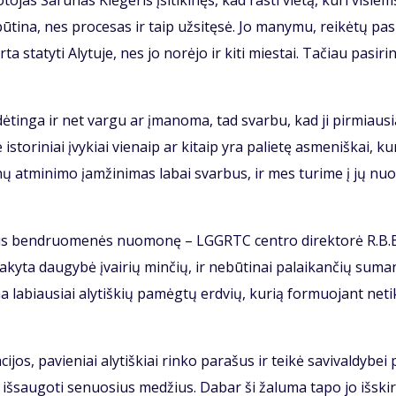
o­jas Ša­rū­nas Klė­ge­ris įsi­ti­ki­nęs, kad ras­ti vie­tą, ku­ri vi­siem
ū­ti­na, nes pro­ce­sas ir taip už­si­tę­sė. Jo ma­ny­mu, rei­kė­tų pa­s
a sta­ty­ti Aly­tu­je, nes jo no­rė­jo ir ki­ti mies­tai. Ta­čiau pa­si­ri
­dė­tin­ga ir net var­gu ar įma­no­ma, tad svar­bu, kad ji pir­miau­s
­to­ri­niai įvy­kiai vie­naip ar ki­taip yra pa­lie­tę as­me­niš­kai, ku­
a­nų at­mi­ni­mo įam­ži­ni­mas la­bai svar­bus, ir mes tu­ri­me į jų nu
Aly­taus ben­druo­me­nės nuo­mo­nę – LGGRTC cen­tro di­rek­to­rė R.B
­ky­ta dau­gy­bė įvai­rių min­čių, ir ne­bū­ti­nai pa­lai­kan­čių su­ma
la­biau­siai aly­tiš­kių pa­mėg­tų erd­vių, ku­rią for­muo­jant ne­ti
ci­jos, pa­vie­niai aly­tiš­kiai rin­ko pa­ra­šus ir tei­kė sa­vi­val­dy­bei
­sau­go­ti se­nuo­sius me­džius. Da­bar ši ža­lu­ma ta­po jo iš­skir­