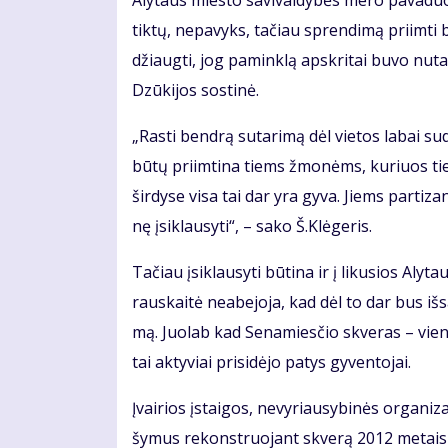
Aly­taus mies­to sa­vi­val­dy­bės me­ro pa­va­duo­t
tik­tų, ne­pa­vyks, ta­čiau spren­di­mą pri­im­ti b
džiaug­ti, jog pa­min­klą ap­skri­tai bu­vo nu­tar­t
Dzū­ki­jos sos­ti­nė.
„Ras­ti ben­drą su­ta­ri­mą dėl vie­tos la­bai su
bū­tų pri­im­ti­na tiems žmo­nėms, ku­riuos tie is
šir­dy­se vi­sa tai dar yra gy­va. Jiems par­ti­z
nę įsi­klau­sy­ti“, – sa­ko Š.Klė­ge­ris.
Ta­čiau įsi­klau­sy­ti bū­ti­na ir į li­ku­sios 
raus­kai­tė ne­abe­jo­ja, kad dėl to dar bus iš­sa
mą. Juo­lab kad Se­na­mies­čio skve­ras – vie­na 
tai ak­ty­viai pri­si­dė­jo pa­tys gy­ven­to­jai.
Įvai­rios įstai­gos, ne­vy­riau­sy­bi­nės or­ga­ni­za­
šy­mus re­konst­ruo­jant skve­rą 2012 me­tais iš