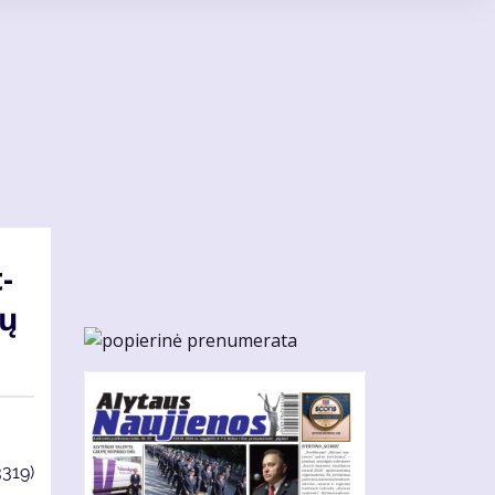
t­
kų
3319)