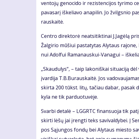
ven­to­jų ge­no­ci­do ir re­zis­ten­ci­jos ty­ri­mo
pa­va­sa­rį iš­ke­lia­vo ana­pi­lin. Jo žvilgs­nio p
raus­kai­tė.
Cen­tro di­rek­to­rė ne­at­si­tik­ti­nai J.Ja­gė­lą p
Žal­gi­rio mū­šiui pa­sta­ty­tas Aly­taus ra­jo­ne,
nui Adol­fui Ra­ma­naus­kui-Va­na­gui – iš­ke­lia
„Skau­du­lys“, – taip la­ko­niš­kai si­tu­a­ci­ją 
įvar­di­ja T.B.Bu­raus­kai­tė. Jos va­do­vau­ja­m
skir­ta 200 tūkst. li­tų, ta­čiau da­bar, pa­sak di­r
ky­la ne tik par­duo­tu­vė­je.
Svar­bi de­ta­lė – LGGRTC fi­nan­suo­ja tik pa­tį pa
skir­ti lė­šų jai įreng­ti teks sa­vi­val­dy­bei. Į
pos Są­jun­gos fon­dų bei Aly­taus mies­to sa­vi­