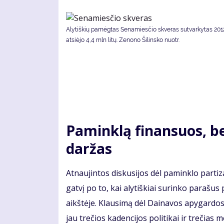
Alytiškių pamėgtas Senamiesčio skveras sutvarkytas 2012
atsiėjo 4,4 mln litų. Ze­no­no Ši­lins­ko nuotr.
Pa­min­klą fi­nan­suos, bet
dar­žas
At­nau­jin­tos dis­ku­si­jos dėl pa­min­klo par­ti
gat­vį po to, kai aly­tiš­kiai su­rin­ko pa­ra­šus p
aikš­tė­je. Klau­si­mą dėl Dai­na­vos apy­gar­dos 
jau tre­čios ka­den­ci­jos po­li­ti­kai ir tre­čias m