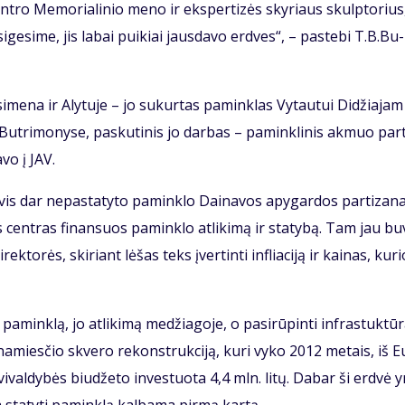
 cen­tro Me­mo­ria­li­nio me­no ir eks­per­ti­zės sky­riaus skulp­to­rius
a­si­ge­si­me, jis la­bai pui­kiai jaus­da­vo erd­ves“, – pa­ste­bi T.B.Bu­
ri­si­me­na ir Aly­tu­je – jo su­kur­tas pa­min­klas Vy­tau­tui Di­džia­jam
 But­ri­mo­ny­se, pas­ku­ti­nis jo dar­bas – pa­min­kli­nis ak­muo par­t
­vo į JAV.
dėl vis dar ne­pa­sta­ty­to pa­min­klo Dai­na­vos apy­gar­dos par­ti­za­
as cen­tras fi­nan­suos pa­min­klo at­li­ki­mą ir sta­ty­bą. Tam jau bu
ek­to­rės, ski­riant lė­šas teks įver­tin­ti in­flia­ci­ją ir kai­nas, ku­r
­min­klą, jo at­li­ki­mą me­džia­go­je, o pa­si­rū­pin­ti in­fra­stuk­tū­r
 Se­na­mies­čio skve­ro re­konst­ruk­ci­ją, ku­ri vy­ko 2012 me­tais, iš E
val­dy­bės biu­dže­to in­ves­tuo­ta 4,4 mln. li­tų. Da­bar ši erd­vė 