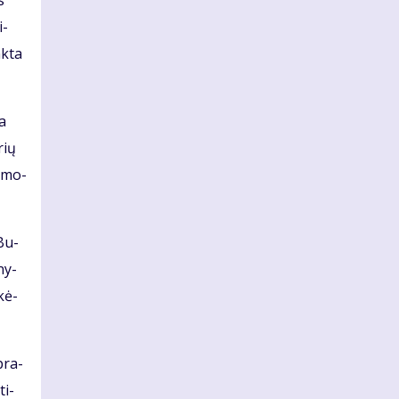
s
i­
nk­ta
ia
rių
o­mo­
.Bu­
­ny­
­kė­
 pra­
ti­