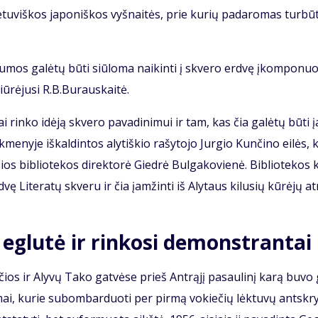
e­tu­viš­kos ja­po­niš­kos vyš­nai­tės, prie ku­rių pa­da­ro­mas tur­bū
į ža­lu­mos galėtų būti siū­lo­ma nai­kin­ti į skve­ro erd­vę įkom­po­nuo
iū­rė­ju­si R.B.Bu­raus­kai­tė.
iai rin­ko idė­ją skve­ro pa­va­di­ni­mui ir tam, kas čia ga­lė­tų bū­ti
­me­ny­je iš­kal­din­tos aly­tiš­kio ra­šy­to­jo Jur­gio Kun­či­no ei­lės, 
ios bib­lio­te­kos di­rek­to­rė Gied­rė Bul­ga­ko­vie­nė. Bib­lio­te­kos 
­vę Li­te­ra­tų skve­ru ir čia įam­žin­ti iš Aly­taus ki­lu­sių kū­rė­jų at
g­lu­tė ir rin­ko­si de­monst­ran­tai
čios ir Aly­vų Ta­ko gat­vė­se prieš Ant­rą­jį pa­sau­li­nį ka­rą bu­vo
­mai, ku­rie su­bom­bar­duo­ti per pir­mą vo­kie­čių lėk­tu­vų ant­skry