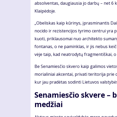
ab­sol­ven­tas, dau­giau­sia jo dar­bų – net 6 kū
Klai­pė­do­je.
„Obe­lis­kas kaip kū­ri­nys, įpras­mi­nan­tis Dai
no­ci­do ir re­zis­ten­ci­jos ty­ri­mo cen­trui yra 
kuo­ti, pri­klau­so­mai nuo ar­chi­tek­to su­ma­n
fon­ta­nas, o ne pa­min­klas, ir jis ne­bus kei­
vė­je taip, kad ne­at­ro­dy­tų frag­men­tiš­kai, o
Be Se­na­mies­čio skve­ro kaip ga­li­mos vie­tos 
mo­ria­li­niai ak­cen­tai, pri­va­ti te­ri­to­ri­ja pr
kur jau pra­dė­tas so­din­ti Lie­tu­vos vals­ty­b
Se­na­mies­čio skve­re – be
me­džiai