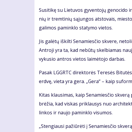
Su­si­ti­kę su Lie­tu­vos gy­ven­to­jų ge­no­ci­do i
nių ir trem­ti­nių są­jun­gos at­sto­vais, mies­to
ga­li­mos pa­min­klo sta­ty­mo vie­tos.
Jis ga­lė­tų iš­kil­ti Se­na­mies­čio skve­re, ne­to
Ant­ro­ji yra ta, kad ne­bū­tų skel­bia­mas nau
vy­ku­sio ant­ros vie­tos lai­mė­to­jo dar­bas.
Pa­sak LGGRTC di­rek­to­rės Te­re­sės Bi­tu­tės Bu
erd­vę, vie­ta yra ge­ra. „Ge­ra“ – kaip su­for­muo
Ki­tas klau­si­mas, kaip Se­na­mies­čio skve­rą p
brė­žia, kad vis­kas pri­klau­sys nuo ar­chi­tek
lin­kos ir nau­jo pa­min­klo vi­su­mos.
„Sten­giau­si pa­žiū­rė­ti į Se­na­mies­čio skve­rą