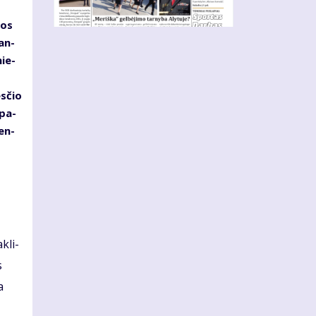
ios
ban­
nie­
s­čio
 pa­
cen­
k­li­
s
a