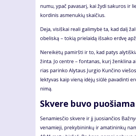
nu­mu, ypač pa­va­sa­rį, kai žy­di sa­ku­ros ir li
kor­di­nis as­me­nu­kių skai­čius.
De­ja, vi­siš­kai re­a­li ga­li­my­bė ta, kad da­l
obe­lis­ką – to­kią prie­lai­dą iš­sa­ko erd­vę ap­ž
Ne­rei­kė­tų pa­mirš­ti ir to, kad pa­tys aly­tiš­k
žin­ta. Jo cen­tre – fon­ta­nas, ku­rį žen­kli­na ak
rias pa­rin­ko Aly­taus Jur­gio Kun­či­no vie­šo­s
lek­ty­vas kaip vie­ną idė­jų siū­lė pa­va­din­ti erd
ni­mą.
Skve­re bu­vo puo­šia­ma e
Se­na­mies­čio skve­re ir jį juo­sian­čios Baž­ny­
ve­na­mie­ji, pre­ky­bi­nin­kų ir ama­ti­nin­kų na