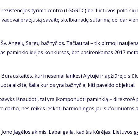
r re­zis­ten­ci­jos ty­ri­mo cen­tro (LGGRTC) bei Lie­tu­vos po­li­ti­nių k
 va­do­vai pra­ėju­sią sa­vai­tę skel­bia ra­dę su­ta­ri­mą dėl dar vie
­li Šv. An­ge­lų Sar­gų baž­ny­čios. Ta­čiau tai – tik pir­mo­ji nau­jie­na
­jas pa­min­klo idė­jos kon­kur­sas, bet pa­si­ren­ka­mas 2017 me­ta
­raus­kai­tės, ku­ri ne­se­niai lan­kė­si Aly­tu­je ir ap­žiū­rė­jo siū­
­ta aikš­tė, ša­lia ku­rios yra baž­ny­čia, ki­ti pa­vel­do ob­jek­tai.
a­vyks iš­nau­do­ti, tai yra įkom­po­nuo­ti pa­min­klą – di­rek­to­rė 
­to dar­bo, nes rei­kės ieš­ko­ti har­mo­nin­gos jau su­for­muo­tos 
 Jo­no Ja­gė­los aki­mis. La­bai gai­la, kad šis kū­rė­jas, Lie­tu­vos g