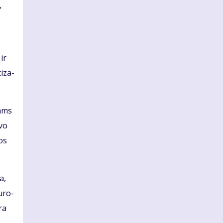
,
 ir
i­za­
nams
­vo
ios
a,
u­ro­
yra