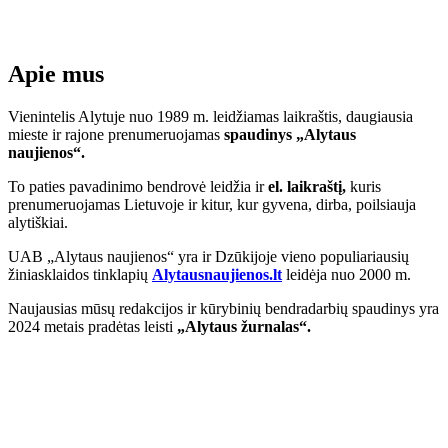
Apie mus
Vienintelis Alytuje nuo 1989 m. leidžiamas laikraštis, daugiausia
mieste ir rajone prenumeruojamas
spaudinys „Alytaus
naujienos“.
To paties pavadinimo bendrovė leidžia ir
el. laikraštį,
kuris
prenumeruojamas Lietuvoje ir kitur, kur gyvena, dirba, poilsiauja
alytiškiai.
UAB „Alytaus naujienos“ yra ir Dzūkijoje vieno populiariausių
žiniasklaidos tinklapių
Alytausnaujienos.lt
leidėja nuo 2000 m.
Naujausias mūsų redakcijos ir kūrybinių bendradarbių spaudinys yra
2024 metais pradėtas leisti
„Alytaus žurnalas“.