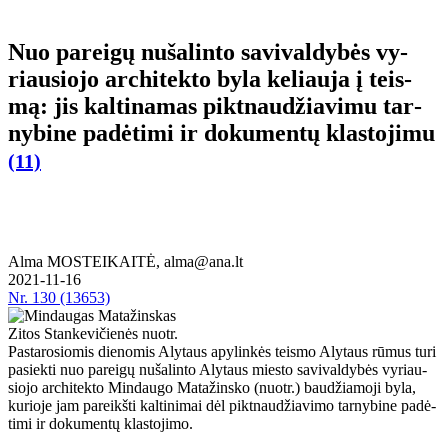
Nuo pa­rei­gų nu­ša­lin­to sa­vi­val­dy­bės vy­
riau­sio­jo ar­chi­tek­to by­la ke­liau­ja į teis­
mą: jis kal­ti­na­mas pik­tnau­džia­vi­mu tar­
ny­bi­ne pa­dė­ti­mi ir do­ku­men­tų klas­to­ji­mu
(11)
Alma MOSTEIKAITĖ, alma@ana.lt
2021-11-16
Nr.
130 (13653)
Zitos Stankevičienės nuotr.
Pas­ta­ro­sio­mis die­no­mis Aly­taus apy­lin­kės teis­mo Aly­taus rū­mus tu­ri
pa­siek­ti nuo pa­rei­gų nu­ša­lin­to Aly­taus mies­to sa­vi­val­dy­bės vy­riau­
sio­jo ar­chi­tek­to Min­dau­go Ma­ta­žins­ko (nuotr.) bau­džia­mo­ji by­la,
kurioje jam pa­reikš­ti kal­ti­ni­mai dėl pik­tnau­džia­vi­mo tar­ny­bi­ne pa­dė­
ti­mi ir do­ku­men­tų klas­to­ji­mo.