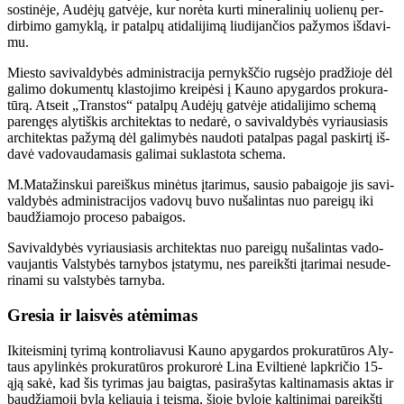
sostinėje, Au­dė­jų gat­vė­je, kur no­rė­ta kur­ti mi­ne­ra­li­nių uo­lie­nų per­
dir­bi­mo ga­myk­lą, ir pa­tal­pų ati­da­li­ji­mą liu­di­jan­čios pa­žy­mos iš­da­vi­
mu.
Mies­to sa­vi­val­dy­bės ad­mi­nist­ra­ci­ja per­nykš­čio rug­sė­jo pra­džio­je dėl
ga­li­mo do­ku­men­tų klas­to­ji­mo krei­pė­si į Kau­no apy­gar­dos pro­ku­ra­
tū­rą. At­seit „Trans­tos“ pa­tal­pų Au­dė­jų gat­vė­je ati­da­li­ji­mo sche­mą
pa­ren­gęs aly­tiš­kis ar­chi­tek­tas to ne­da­rė, o sa­vi­val­dy­bės vy­riau­sia­sis
ar­chi­tek­tas pa­žy­mą dėl ga­li­my­bės nau­do­ti pa­tal­pas pa­gal pa­skir­tį iš­
da­vė va­do­vau­da­ma­sis ga­li­mai su­klas­to­ta sche­ma.
M.Ma­ta­žins­kui pa­reiš­kus mi­nė­tus įta­ri­mus, sau­sio pa­bai­go­je jis sa­vi­
val­dy­bės ad­mi­nist­ra­ci­jos va­do­vų bu­vo nu­ša­lin­tas nuo pa­rei­gų iki
bau­džia­mo­jo pro­ce­so pa­bai­gos.
Sa­vi­val­dy­bės vy­riau­sia­sis ar­chi­tek­tas nuo pa­rei­gų nu­ša­lin­tas va­do­
vau­jan­tis Vals­ty­bės tar­ny­bos įsta­ty­mu, nes pa­reikš­ti įta­ri­mai ne­su­de­
ri­na­mi su vals­ty­bės tar­ny­ba.
Gre­sia ir lais­vės at­ėmi­mas
Iki­teis­mi­nį ty­ri­mą kon­tro­lia­vu­si Kau­no apy­gar­dos pro­ku­ra­tū­ros Aly­
taus apy­lin­kės pro­ku­ra­tū­ros pro­ku­ro­rė Li­na Evil­tie­nė lap­kri­čio 15-
ąją sa­kė, kad šis ty­ri­mas jau baig­tas, pa­si­ra­šy­tas kal­ti­na­ma­sis ak­tas ir
bau­džia­mo­ji by­la ke­liau­ja į teis­mą, šio­je by­lo­je kal­ti­ni­mai pa­reikš­ti