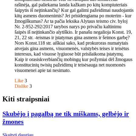
rašinėja, gal paliekama landa kažkam po kitų kompiuteriais
šaipytis iš neįtinkančių? Kur gal galimi pažeidimai naudojantis
kitų asmens duomenimis? Jei prisidengiama po moterim - kur
žmogiškumas? Ar ta pačia leksika Alytaus teismo civ. byloj
Nr. 2-952-292/2017 tarybos narys po privačiu kaltinimu
šaipės iš neįtinkančio alytiškio. Ir panašu negalioja Konst. 19,
21, 22 str. -teismas ir įstatymas gina asmens ir šeimos garbę?
Nors Konst.118 str. aiškiai sako, kad prokuroras numatytais
atvejais gina asmens, visuomenės, valstybės teises ir teisėtus
interesus, kad visuose lygiuose būt prisilaikoma įstatymų.
Kaip ir orasiskverbiančių mobingų kur požymiai dėl žmogaus
konstitucinių twisių pažeidimų ir teisėsauga net nuomonės
visuomenei apie tai nesimato.
Like
3
Dislike
3
Kiti straipsniai
Skubėjo į pagalbą ne tik miškams, gelbėjo ir
žmones
Skaityti daugiau