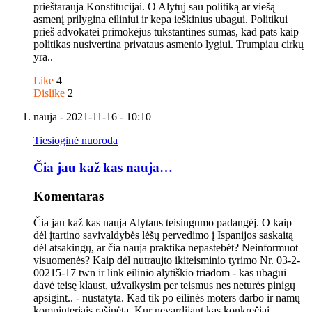
prieštarauja Konstitucijai. O Alytuj sau politiką ar viešą
asmenį prilygina eiliniui ir kepa ieškinius ubagui. Politikui
prieš advokatei primokėjus tūkstantines sumas, kad pats kaip
politikas nusivertina privataus asmenio lygiui. Trumpiau cirkų
yra..
Like
4
Dislike
2
nauja
- 2021-11-16 - 10:10
Tiesioginė nuoroda
Čia jau kaž kas nauja…
Komentaras
Čia jau kaž kas nauja Alytaus teisingumo padangėj. O kaip
dėl įtartino savivaldybės lėšų pervedimo į Ispanijos saskaitą
dėl atsakingų, ar čia nauja praktika nepastebėt? Neinformuot
visuomenės? Kaip dėl nutraujto ikiteisminio tyrimo Nr. 03-2-
00215-17 twn ir link eilinio alytiškio triadom - kas ubagui
davė teisę klaust, užvaikysim per teismus nes neturės pinigų
apsigint.. - nustatyta. Kad tik po eilinės moters darbo ir namų
kompiuteriais rašinėta. Kur nevardijant kas konkrečiai