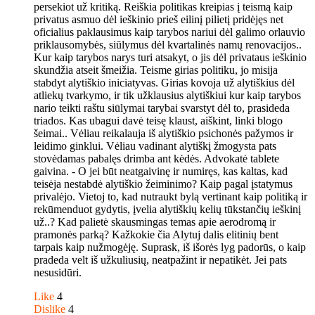
persekiot už kritiką. Reiškia politikas kreipias į teismą kaip
privatus asmuo dėl ieškinio prieš eilinį pilietį pridėjęs net
oficialius paklausimus kaip tarybos nariui dėl galimo orlauvio
priklausomybės, siūlymus dėl kvartalinės namų renovacijos..
Kur kaip tarybos narys turi atsakyt, o jis dėl privataus ieškinio
skundžia atseit šmeižia. Teisme girias politiku, jo misija
stabdyt alytiškio iniciatyvas. Girias kovoja už alytiškius dėl
atliekų tvarkymo, ir tik užklausius alytiškiui kur kaip tarybos
nario teikti raštu siūlymai tarybai svarstyt dėl to, prasideda
triados. Kas ubagui davė teisę klaust, aiškint, linki blogo
šeimai.. Vėliau reikalauja iš alytiškio psichonės pažymos ir
leidimo ginklui. Vėliau vadinant alytiškį žmogysta pats
stovėdamas pabalęs drimba ant kėdės. Advokatė tablete
gaivina. - O jei būt neatgaivinę ir numiręs, kas kaltas, kad
teisėja nestabdė alytiškio žeiminimo? Kaip pagal įstatymus
privalėjo. Vietoj to, kad nutraukt bylą vertinant kaip politiką ir
rekūmenduot gydytis, įvelia alytiškių kelių tūkstančių ieškinį
už..? Kad palietė skausmingas temas apie aerodromą ir
pramonės parką? Kažkokie čia Alytuj dalis elitinių bent
tarpais kaip nužmogėję. Suprask, iš išorės lyg padorūs, o kaip
pradeda velt iš užkuliusių, neatpažint ir nepatikėt. Jei pats
nesusidūri.
Like
4
Dislike
4