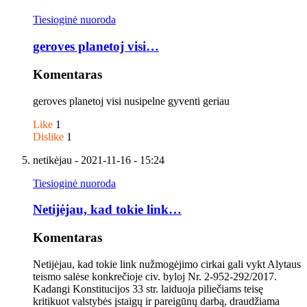
Tiesioginė nuoroda
geroves planetoj visi…
Komentaras
geroves planetoj visi nusipelne gyventi geriau
Like
1
Dislike
1
netikėjau
- 2021-11-16 - 15:24
Tiesioginė nuoroda
Netijėjau, kad tokie link…
Komentaras
Netijėjau, kad tokie link nužmogėjimo cirkai gali vykt Alytaus
teismo salėse konkrečioje civ. byloj Nr. 2-952-292/2017.
Kadangi Konstitucijos 33 str. laiduoja piliečiams teisę
kritikuot valstybės įstaigų ir pareigūnų darbą, draudžiama