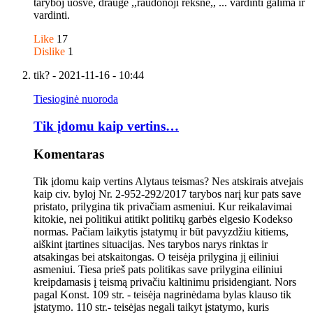
taryboj uošvė, draugė ,,raudonoji rėksnė,, ... vardinti galima ir
vardinti.
Like
17
Dislike
1
tik?
- 2021-11-16 - 10:44
Tiesioginė nuoroda
Tik įdomu kaip vertins…
Komentaras
Tik įdomu kaip vertins Alytaus teismas? Nes atskirais atvejais
kaip civ. byloj Nr. 2-952-292/2017 tarybos narį kur pats save
pristato, prilygina tik privačiam asmeniui. Kur reikalavimai
kitokie, nei politikui atitikt politikų garbės elgesio Kodekso
normas. Pačiam laikytis įstatymų ir būt pavyzdžiu kitiems,
aiškint įtartines situacijas. Nes tarybos narys rinktas ir
atsakingas bei atskaitongas. O teisėja prilygina jį eiliniui
asmeniui. Tiesa prieš pats politikas save prilygina eiliniui
kreipdamasis į teismą privačiu kaltinimu prisidengiant. Nors
pagal Konst. 109 str. - teisėja nagrinėdama bylas klauso tik
įstatymo. 110 str.- teisėjas negali taikyt įstatymo, kuris