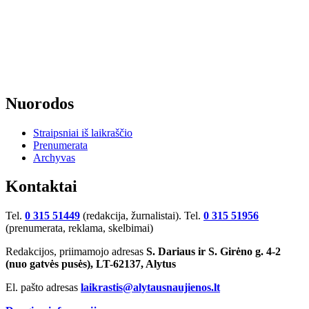
Nuorodos
Straipsniai iš laikraščio
Prenumerata
Archyvas
Kontaktai
Tel.
0 315 51449
(redakcija, žurnalistai). Tel.
0 315 51956
(prenumerata, reklama, skelbimai)
Redakcijos, priimamojo adresas
S. Dariaus ir S. Girėno g. 4-2
(nuo gatvės pusės), LT-62137, Alytus
El. pašto adresas
laikrastis@alytausnaujienos.lt