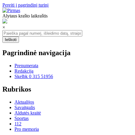
Pereiti į pagrindinį turinį
Alytaus krašto laikraštis
×
Pagrindinė navigacija
Prenumerata
Redakcija
Skelbk 0 315 51956
Rubrikos
Aktualijos
Savaitgalis
Aldutės kraitė
Sportas
112
Pro memoria