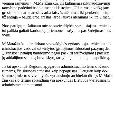
vie­nam as­me­niui – M.Ma­ta­žins­kui. Jis kal­ti­na­mas pik­tnau­džia­vi­mu
tar­ny­bi­ne pa­dė­ti­mi ir do­ku­men­tų klas­to­ji­mu. Už pir­mą­ją vei­ką jam
gre­sia bau­da ar­ba areš­tas, ar­ba lais­vės at­ėmi­mas iki pen­ke­rių me­tų,
už ant­rą­ją – bau­da ar­ba areš­tas, ar­ba lais­vės at­ėmi­mas iki tre­jų me­tų.
Nuo pa­rei­gų nu­ša­lin­tam mies­to sa­vi­val­dy­bės vy­riau­sia­jam ar­chi­tek­
tui pa­lik­ta ga­lio­ti kar­do­mo­ji prie­mo­nė – ra­šy­ti­nis pa­si­ža­dė­ji­mas ne­iš­
vyk­ti.
M.Ma­ta­žins­kui dar dir­bant sa­vi­val­dy­bės vy­riau­siuo­ju ar­chi­tek­tu ad­
mi­nist­ra­ci­jos va­do­vai už vir­šy­tus įga­lio­ji­mus iš­duo­dant pa­žy­mą dėl
„Trans­tos“ pa­tal­pų nau­do­ji­mo pa­gal pa­skir­tį at­si­žvel­giant į pa­teik­tą
jų ati­da­li­ji­mo sche­mą bu­vo sky­rę tar­ny­bi­nę nuo­bau­dą – pa­pei­ki­mą.
Jis tai ap­skun­dė Re­gio­nų apy­gar­dos ad­mi­nist­ra­ci­nio teis­mo Kau­no
rū­mams, čia skun­das at­mes­tas kaip ne­pa­grįs­tas. Dau­giau kaip de­
šimt­me­tį mies­to sa­vi­val­dy­bės vy­riau­siuo­ju ar­chi­tek­tu dir­bęs M.Ma­ta­
žins­kas šio teis­mo spren­di­mą yra ap­skun­dęs Lie­tu­vos vy­riau­sia­jam
ad­mi­nist­ra­ci­niam teis­mui.