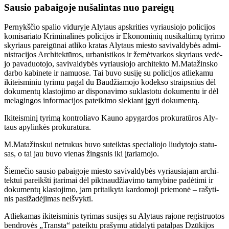
Sau­sio pa­bai­go­je nu­ša­lin­tas nuo pa­rei­gų
Per­nykš­čio spa­lio vi­du­ry­je Aly­taus ap­skri­ties vy­riau­sio­jo po­li­ci­jos
ko­mi­sa­ria­to Kri­mi­na­li­nės po­li­ci­jos ir Eko­no­mi­nių nu­si­kal­ti­mų ty­ri­mo
sky­riaus pa­rei­gū­nai at­li­ko kra­tas Aly­taus mies­to sa­vi­val­dy­bės ad­mi­
nist­ra­ci­jos Ar­chi­tek­tū­ros, ur­ba­nis­ti­kos ir že­mė­tvarkos sky­riaus ve­dė­
jo pa­va­duo­to­jo, sa­vi­val­dy­bės vy­riau­sio­jo ar­chi­tek­to M.Ma­ta­žins­ko
dar­bo ka­bi­ne­te ir na­muo­se. Tai bu­vo su­si­ję su policijos at­lie­ka­mu
iki­teis­mi­niu ty­ri­mu pa­gal du Bau­džia­mo­jo ko­dek­so straips­nius dėl
do­ku­men­tų klas­to­ji­mo ar dis­po­na­vi­mo su­klas­to­tu do­ku­men­tu ir dėl
me­la­gin­gos in­for­ma­ci­jos pa­tei­ki­mo sie­kiant įgy­ti do­ku­men­tą.
Iki­teis­mi­nį ty­ri­mą kon­tro­lia­vo Kau­no apy­gar­dos pro­ku­ra­tū­ros Aly­
taus apy­lin­kės pro­ku­ra­tū­ra.
M.Ma­ta­žins­kui ne­tru­kus bu­vo su­teik­tas spe­cia­lio­jo liu­dy­to­jo sta­tu­
sas, o tai jau bu­vo vie­nas žings­nis iki įta­ria­mo­jo.
Šie­me­čio sau­sio pa­bai­go­je mies­to sa­vi­val­dy­bės vy­riau­sia­jam ar­chi­
tek­tui pa­reikš­ti įta­ri­mai dėl pik­tnau­džia­vi­mo tar­ny­bi­ne pa­dė­ti­mi ir
do­ku­men­tų klas­to­ji­mo, jam pri­tai­ky­ta kar­do­mo­ji prie­mo­nė – ra­šy­ti­
nis pa­si­ža­dė­ji­mas ne­iš­vyk­ti.
At­lie­ka­mas iki­teis­mi­nis ty­ri­mas su­si­jęs su Aly­taus rajone registruotos
ben­dro­vės „Trans­ta“ pa­teik­tu pra­šy­mu ati­da­ly­ti pa­tal­pas Dzūkijos