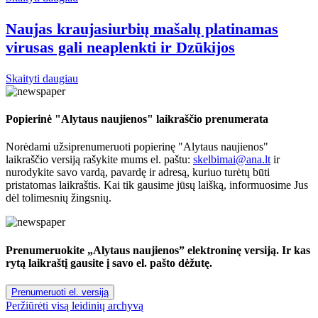
Naujas kraujasiurbių mašalų platinamas
virusas gali neaplenkti ir Dzūkijos
Skaityti daugiau
Popierinė "Alytaus naujienos" laikraščio prenumerata
Norėdami užsiprenumeruoti popierinę "Alytaus naujienos"
laikraščio versiją rašykite mums el. paštu:
skelbimai@ana.lt
ir
nurodykite savo vardą, pavardę ir adresą, kuriuo turėtų būti
pristatomas laikraštis. Kai tik gausime jūsų laišką, informuosime Jus
dėl tolimesnių žingsnių.
Prenumeruokite „Alytaus naujienos” elektroninę versiją. Ir kas
rytą laikraštį gausite į savo el. pašto dėžutę.
Prenumeruoti el. versiją
Peržiūrėti visą leidinių archyvą