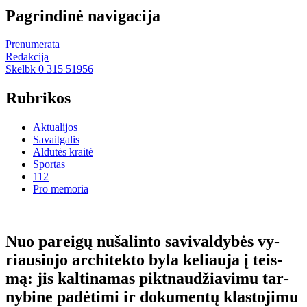
Pagrindinė navigacija
Prenumerata
Redakcija
Skelbk 0 315 51956
Rubrikos
Aktualijos
Savaitgalis
Aldutės kraitė
Sportas
112
Pro memoria
Nuo pa­rei­gų nu­ša­lin­to sa­vi­val­dy­bės vy­
riau­sio­jo ar­chi­tek­to by­la ke­liau­ja į teis­
mą: jis kal­ti­na­mas pik­tnau­džia­vi­mu tar­
ny­bi­ne pa­dė­ti­mi ir do­ku­men­tų klas­to­ji­mu