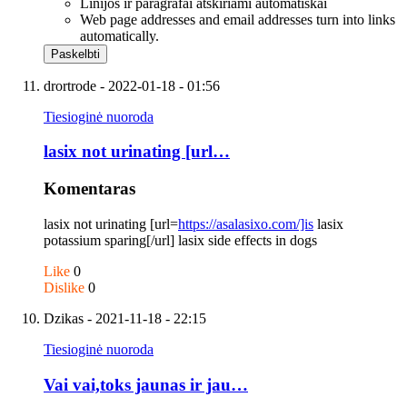
Linijos ir paragrafai atskiriami automatiškai
Web page addresses and email addresses turn into links
automatically.
drortrode
- 2022-01-18 - 01:56
Tiesioginė nuoroda
lasix not urinating [url…
Komentaras
lasix not urinating [url=
https://asalasixo.com/]is
lasix
potassium sparing[/url] lasix side effects in dogs
Like
0
Dislike
0
Dzikas
- 2021-11-18 - 22:15
Tiesioginė nuoroda
Vai vai,toks jaunas ir jau…