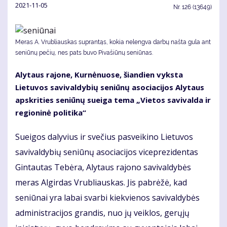
2021-11-05
Nr.
126 (13649)
Meras A. Vrubliauskas suprantąs, kokia nelengva darbų našta gula ant
seniūnų pečių, nes pats buvo Pivašiūnų seniūnas.
Alytaus rajone, Kurnėnuose, šiandien vyksta
Lietuvos savivaldybių seniūnų asociacijos Alytaus
apskrities seniūnų sueiga tema „Vietos savivalda ir
regioninė politika“
Sueigos dalyvius ir svečius pasveikino Lietuvos
savivaldybių seniūnų asociacijos viceprezidentas
Gintautas Tebėra, Alytaus rajono savivaldybės
meras Algirdas Vrubliauskas. Jis pabrėžė, kad
seniūnai yra labai svarbi kiekvienos savivaldybės
administracijos grandis, nuo jų veiklos, gerųjų