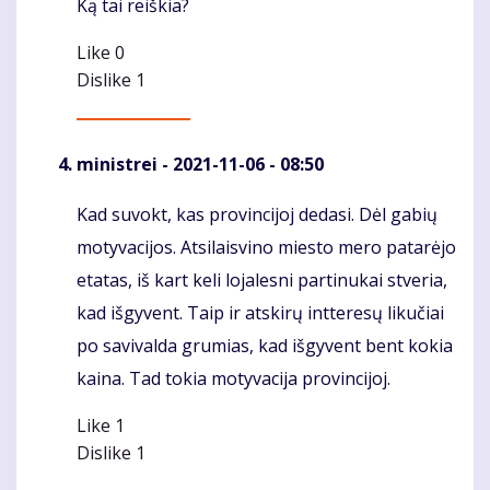
Ką tai reiškia?
Like
0
Dislike
1
ministrei
- 2021-11-06 - 08:50
Kad suvokt, kas provincijoj dedasi. Dėl gabių
Komentaras
motyvacijos. Atsilaisvino miesto mero patarėjo
etatas, iš kart keli lojalesni partinukai stveria,
kad išgyvent. Taip ir atskirų intteresų likučiai
po savivalda grumias, kad išgyvent bent kokia
kaina. Tad tokia motyvacija provincijoj.
Like
1
Dislike
1