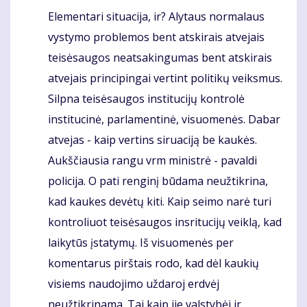
Elementari situacija, ir? Alytaus normalaus
Komentaras
vystymo problemos bent atskirais atvejais
teisėsaugos neatsakingumas bent atskirais
atvejais principingai vertint politikų veiksmus.
Silpna teisėsaugos institucijų kontrolė
institucinė, parlamentinė, visuomenės. Dabar
atvejas - kaip vertins siruaciją be kaukės.
Aukščiausia rangu vrm ministrė - pavaldi
policija. O pati renginį būdama neužtikrina,
kad kaukes devėtų kiti. Kaip seimo narė turi
kontroliuot teisėsaugos insritucijų veiklą, kad
laikytūs įstatymų. Iš visuomenės per
komentarus pirštais rodo, kad dėl kaukių
visiems naudojimo uždaroj erdvėj
neužtikrinama. Tai kaip jie valstybėj ir