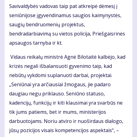
Savivaldybės vadovas taip pat atkreipė dėmesį į
seniūnijose įgyvendinamus saugios kaimynystės,
saugių bendruomenių projektus,
bendradarbiavimą su vietos policija, Priešgaisrinės
apsaugos tarnyba ir kt.
Vidaus reikalų ministrė Agnė Bilotaitė kalbėjo, kad
krizės negali išbalansuoti gyvenimo taip, kad
nebūtų vykdomi suplanuoti darbai, projektai.
„Seniūnai yra arčiausiai žmogaus, jie padaro
daugiau negu priklauso. Seniūno statuso,
kadencijų, funkcijų ir kiti klausimai yra svarbūs ne
tik jums patiems, bet ir mums, ministerijos
darbuotojams. Noriu atviro ir nuoširdaus dialogo,
jūsų pozicijos visais kompetencijos aspektais“, –