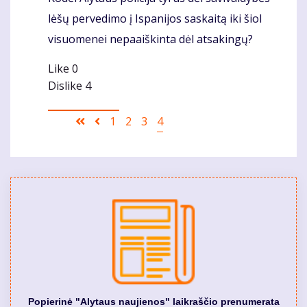
lėšų pervedimo į Ispanijos saskaitą iki šiol
visuomenei nepaaiškinta dėl atsakingų?
Like
0
Dislike
4
Pagination
First
Ankstesnis
Puslapis
1
Puslapis
2
Puslapis
3
Current
4
page
puslapis
page
Popierinė "Alytaus naujienos" laikraščio prenumerata