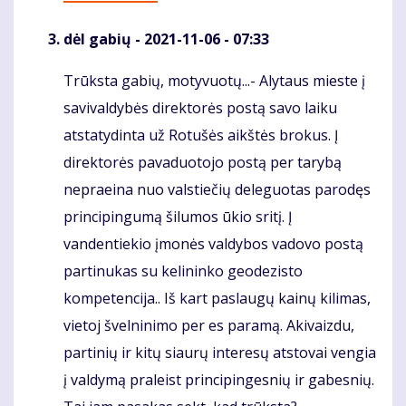
dėl gabių
- 2021-11-06 - 07:33
Trūksta gabių, motyvuotų...- Alytaus mieste į
Komentaras
savivaldybės direktorės postą savo laiku
atstatydinta už Rotušės aikštės brokus. Į
direktorės pavaduotojo postą per tarybą
nepraeina nuo valstiečių deleguotas parodęs
principingumą šilumos ūkio sritį. Į
vandentiekio įmonės valdybos vadovo postą
partinukas su kelininko geodezisto
kompetencija.. Iš kart paslaugų kainų kilimas,
vietoj švelninimo per es paramą. Akivaizdu,
partinių ir kitų siaurų interesų atstovai vengia
į valdymą praleist principingesnių ir gabesnių.