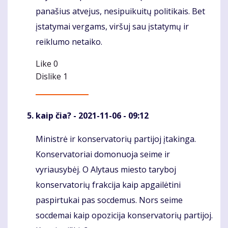
panašius atvejus, nesipuikuitų politikais. Bet
įstatymai vergams, viršuj sau įstatymų ir
reiklumo netaiko.
Like
0
Dislike
1
kaip čia?
- 2021-11-06 - 09:12
Ministrė ir konservatorių partijoj įtakinga.
Komentaras
Konservatoriai domonuoja seime ir
vyriausybėj. O Alytaus miesto taryboj
konservatorių frakcija kaip apgailėtini
paspirtukai pas socdemus. Nors seime
socdemai kaip opozicija konservatorių partijoj.