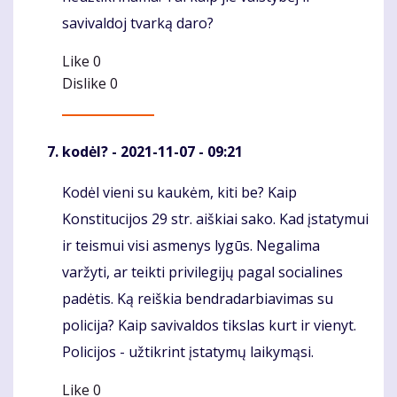
savivaldoj tvarką daro?
Like
0
Dislike
0
kodėl?
- 2021-11-07 - 09:21
Kodėl vieni su kaukėm, kiti be? Kaip
Komentaras
Konstitucijos 29 str. aiškiai sako. Kad įstatymui
ir teismui visi asmenys lygūs. Negalima
varžyti, ar teikti privilegijų pagal socialines
padėtis. Ką reiškia bendradarbiavimas su
policija? Kaip savivaldos tikslas kurt ir vienyt.
Policijos - užtikrint įstatymų laikymąsi.
Like
0