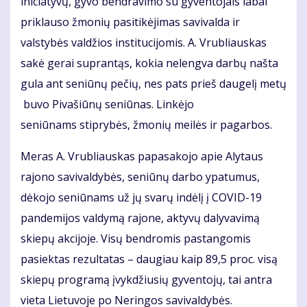
iniciatyvų, gyvo bendravimo su gyventojais labai
priklauso žmonių pasitikėjimas savivalda ir
valstybės valdžios institucijomis. A. Vrubliauskas
sakė gerai suprantąs, kokia nelengva darbų našta
gula ant seniūnų pečių, nes pats prieš daugelį metų
buvo Pivašiūnų seniūnas. Linkėjo
seniūnams stiprybės, žmonių meilės ir pagarbos.
Meras A. Vrubliauskas papasakojo apie Alytaus
rajono savivaldybės, seniūnų darbo ypatumus,
dėkojo seniūnams už jų svarų indėlį į COVID-19
pandemijos valdymą rajone, aktyvų dalyvavimą
skiepų akcijoje. Visų bendromis pastangomis
pasiektas rezultatas – daugiau kaip 89,5 proc. visą
skiepų programą įvykdžiusių gyventojų, tai antra
vieta Lietuvoje po Neringos savivaldybės.