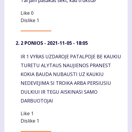
Tai jam pasakas sekt, kad trūksta?
Like
0
Dislike
1
2 PONIOS
- 2021-11-05 - 18:05
IR 1 VYRAS UZDAROJE PATALPOJE BE KAUKIU
Komentaras
TURETU ALYTAUS NAUJIENOS PRANEST
KOKIA BAUDA NUBAUSTI UZ KAUKIU
NEDEVEJIMA SI TROIKA ARBA PERSIUSIU
DULKIUI IR TEGU AISKINASI SAMO
DARBUOTOJAI
Like
1
Dislike
1