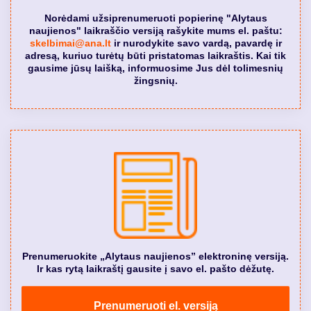
Norėdami užsiprenumeruoti popierinę "Alytaus
naujienos" laikraščio versiją rašykite mums el. paštu:
skelbimai@ana.lt
ir nurodykite savo vardą, pavardę ir
adresą, kuriuo turėtų būti pristatomas laikraštis. Kai tik
gausime jūsų laišką, informuosime Jus dėl tolimesnių
žingsnių.
Prenumeruokite „Alytaus naujienos” elektroninę versiją.
Ir kas rytą laikraštį gausite į savo el. pašto dėžutę.
Prenumeruoti el. versiją