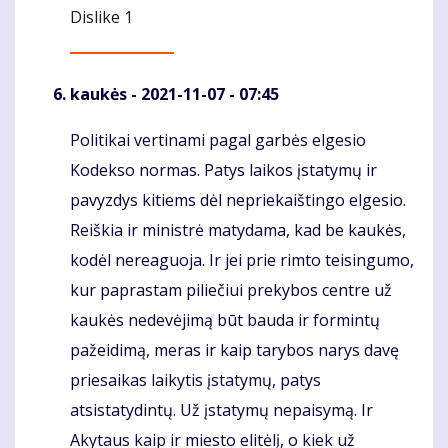
Dislike
1
kaukės
- 2021-11-07 - 07:45
Politikai vertinami pagal garbės elgesio
Komentaras
Kodekso normas. Patys laikos įstatymų ir
pavyzdys kitiems dėl nepriekaištingo elgesio.
Reiškia ir ministrė matydama, kad be kaukės,
kodėl nereaguoja. Ir jei prie rimto teisingumo,
kur paprastam piliečiui prekybos centre už
kaukės nedevėjimą būt bauda ir formintų
pažeidimą, meras ir kaip tarybos narys davę
priesaikas laikytis įstatymų, patys
atsistatydintų. Už įstatymų nepaisymą. Ir
Akytaus kaip ir miesto elitėlį, o kiek už