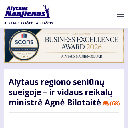
Pereiti
į
pagrindinį
ALYTAUS KRAŠTO LAIKRAŠTIS
turinį
Alytaus regiono seniūnų
sueigoje – ir vidaus reikalų
ministrė Agnė Bilotaitė
(68)