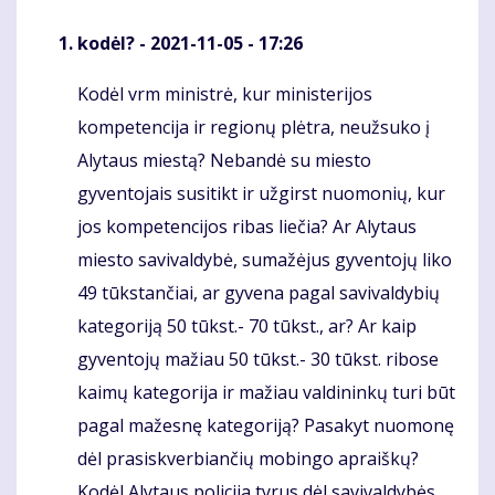
kodėl?
- 2021-11-05 - 17:26
Kodėl vrm ministrė, kur ministerijos
Komentaras
kompetencija ir regionų plėtra, neužsuko į
Alytaus miestą? Nebandė su miesto
gyventojais susitikt ir užgirst nuomonių, kur
jos kompetencijos ribas liečia? Ar Alytaus
miesto savivaldybė, sumažėjus gyventojų liko
49 tūkstančiai, ar gyvena pagal savivaldybių
kategoriją 50 tūkst.- 70 tūkst., ar? Ar kaip
gyventojų mažiau 50 tūkst.- 30 tūkst. ribose
kaimų kategorija ir mažiau valdininkų turi būt
pagal mažesnę kategoriją? Pasakyt nuomonę
dėl prasiskverbiančių mobingo apraiškų?
Kodėl Alytaus policija tyrus dėl savivaldybės