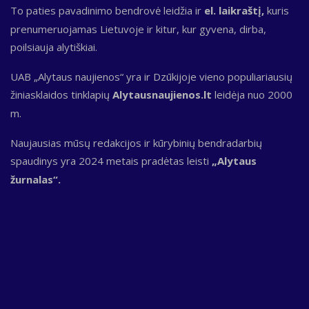
To paties pavadinimo bendrovė leidžia ir
el. laikraštį,
kuris
prenumeruojamas Lietuvoje ir kitur, kur gyvena, dirba,
poilsiauja alytiškiai.
UAB „Alytaus naujienos“ yra ir Dzūkijoje vieno populiariausių
žiniasklaidos tinklapių
Alytausnaujienos.lt
leidėja nuo 2000
m.
Naujausias mūsų redakcijos ir kūrybinių bendradarbių
spaudinys yra 2024 metais pradėtas leisti
„Alytaus
žurnalas“.