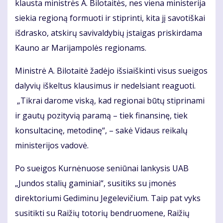
klausta ministrės A. Bilotaitės, nes viena ministerija
siekia regioną formuoti ir stiprinti, kita jį savotiškai
išdrasko, atskirų savivaldybių įstaigas priskirdama
Kauno ar Marijampolės regionams.
Ministrė A. Bilotaitė žadėjo išsiaiškinti visus sueigos
dalyvių iškeltus klausimus ir nedelsiant reaguoti.
„Tikrai darome viską, kad regionai būtų stiprinami
ir gautų pozityvią paramą – tiek finansinę, tiek
konsultacinę, metodinę“, – sakė Vidaus reikalų
ministerijos vadovė.
Po sueigos Kurnėnuose seniūnai lankysis UAB
„Jundos stalių gaminiai“, susitiks su įmonės
direktoriumi Gediminu Jegelevičium. Taip pat vyks
susitikti su Raižių totorių bendruomene, Raižių