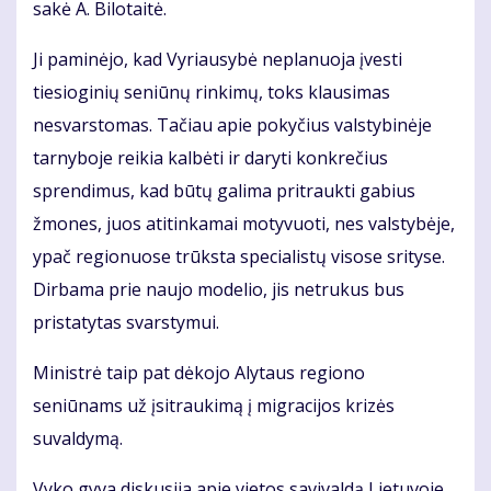
sakė A. Bilotaitė.
Ji paminėjo, kad Vyriausybė neplanuoja įvesti
tiesioginių seniūnų rinkimų, toks klausimas
nesvarstomas. Tačiau apie pokyčius valstybinėje
tarnyboje reikia kalbėti ir daryti konkrečius
sprendimus, kad būtų galima pritraukti gabius
žmones, juos atitinkamai motyvuoti, nes valstybėje,
ypač regionuose trūksta specialistų visose srityse.
Dirbama prie naujo modelio, jis netrukus bus
pristatytas svarstymui.
Ministrė taip pat dėkojo Alytaus regiono
seniūnams už įsitraukimą į migracijos krizės
suvaldymą.
Vyko gyva diskusija apie vietos savivaldą Lietuvoje,