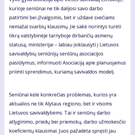
kurioje seniūnai ne tik dalijosi savo darbo
patirtimi bei įžvalgomis, bet ir uždavė svečiams
nemažai svarbių klausimų. Jie sakė norintys turėti
tikrą valstybinėje tarnyboje dirbančių asmenų
statusą, ministerijai – labiau įsiklausyti į Lietuvos
savivaldybių seniūnijų seniūnų asociacijos
pasiūlymus, informuoti Asociaciją apie planuojamus
priimti sprendimus, kuriamą savivaldos modelį.
Seniūnai kėlė konkrečias problemas, kurios yra
aktualios ne tik Alytaus regiono, bet ir visoms
Lietuvos savivaldybėms. Tai ir seniūnų darbo
atlyginimo, priedų bei priemokų, darbo užmokesčio
koeficientų klausimai. Juos pažadėta spręsti jau