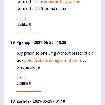
ivermectin 5 -
ivermectin 6mg online
Komentaras
ivermectin 0.5% brand name
Like
0
Dislike
0
Pgxnpp
- 2021-06-30 - 18:28
buy prednisolone 5mg without prescription
Komentaras
uk -
prednisolone 20 mg brand name
50
prednisolone
Like
0
Dislike
0
Zorhds
- 2021-06-29 - 01:10