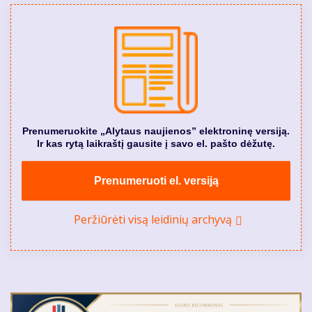
Prenumeruokite „Alytaus naujienos” elektroninę versiją.
Ir kas rytą laikraštį gausite į savo el. pašto dėžutę.
Prenumeruoti el. versiją
Peržiūrėti visą leidinių archyvą