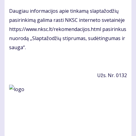
Dau­giau in­for­ma­ci­jos apie tin­ka­mą slap­ta­žo­džių
pa­si­rin­ki­mą ga­li­ma ras­ti NKSC in­ter­ne­to sve­tai­nė­je
https://www.nksc.lt/re­ko­men­da­ci­jos.html pa­si­rin­kus
nuo­ro­dą „Slap­ta­žo­džių stip­ru­mas, su­dė­tin­gu­mas ir
sau­ga“.
Užs. Nr. 0132