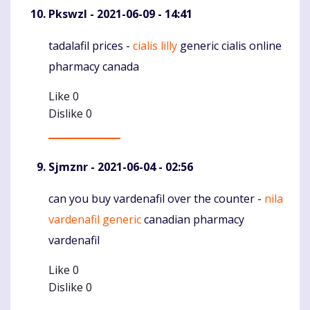
Pkswzl
- 2021-06-09 - 14:41
tadalafil prices -
cialis lilly
generic cialis online
Komentaras
pharmacy canada
Like
0
Dislike
0
Sjmznr
- 2021-06-04 - 02:56
can you buy vardenafil over the counter -
nila
Komentaras
vardenafil generic
canadian pharmacy
vardenafil
Like
0
Dislike
0