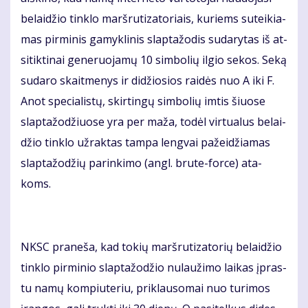
be­lai­džio tin­klo marš­ru­ti­za­to­riais, ku­riems su­tei­kia­
mas pir­mi­nis ga­myk­li­nis slap­ta­žo­dis su­da­ry­tas iš at­
si­tik­ti­nai ge­ne­ruo­ja­mų 10 sim­bo­lių il­gio se­kos. Se­ką
su­da­ro skait­me­nys ir di­džio­sios rai­dės nuo A iki F.
Anot spe­cia­lis­tų, skir­tin­gų sim­bo­lių im­tis šiuo­se
slap­ta­žo­džiuo­se yra per ma­ža, to­dėl vir­tu­a­lus be­lai­
džio tin­klo už­rak­tas tam­pa leng­vai pa­žei­džia­mas
slap­ta­žo­džių pa­rin­ki­mo (angl. bru­te-for­ce) ata­
koms.
NKSC pra­ne­ša, kad to­kių marš­ru­ti­za­to­rių be­lai­džio
tin­klo pir­mi­nio slap­ta­žo­džio nu­lau­ži­mo lai­kas įpras­
tu na­mų kom­piu­te­riu, pri­klau­so­mai nuo tu­ri­mos