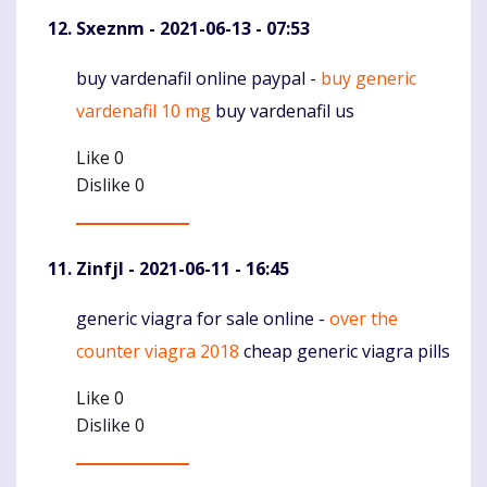
Sxeznm
- 2021-06-13 - 07:53
buy vardenafil online paypal -
buy generic
Komentaras
vardenafil 10 mg
buy vardenafil us
Like
0
Dislike
0
Zinfjl
- 2021-06-11 - 16:45
generic viagra for sale online -
over the
Komentaras
counter viagra 2018
cheap generic viagra pills
Like
0
Dislike
0