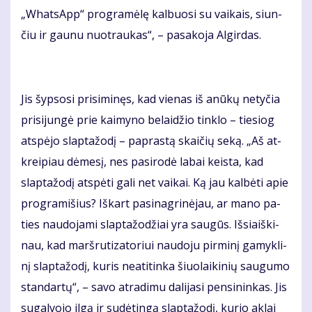
„What­sApp“ pro­gra­mė­lę kal­buo­si su vai­kais, siun­
čiu ir gau­nu nuo­trau­kas“, – pa­sa­ko­ja Al­gir­das.
Jis šyp­so­si pri­si­mi­nęs, kad vie­nas iš anū­kų ne­ty­čia
pri­si­jun­gė prie kai­my­no be­lai­džio tin­klo – tie­siog
at­spė­jo slap­ta­žo­dį – pa­pras­tą skai­čių se­ką. „Aš at­
krei­piau dė­me­sį, nes pa­si­ro­dė la­bai keis­ta, kad
slap­ta­žo­dį at­spė­ti ga­li net vai­kai. Ką jau kal­bė­ti apie
pro­gra­mi­šius? Iš­kart pa­si­nag­ri­nė­jau, ar ma­no pa­
ties nau­do­ja­mi slap­ta­žo­džiai yra sau­gūs. Iš­si­aiš­ki­
nau, kad marš­ru­ti­za­to­riui nau­do­ju pir­mi­nį ga­myk­li­
nį slap­ta­žo­dį, ku­ris ne­ati­tin­ka šiuo­lai­ki­nių sau­gu­mo
stan­dar­tų“, – sa­vo at­ra­di­mu da­li­ja­si pen­si­nin­kas. Jis
su­gal­vo­jo il­gą ir su­dė­tin­gą slap­ta­žo­dį, ku­rio ak­lai