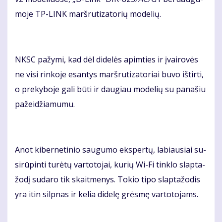
mo­je TP-LINK marš­ru­ti­za­to­rių mo­de­lių.
NKSC pa­žy­mi, kad dėl di­de­lės ap­im­ties ir įvai­ro­vės
ne vi­si rin­ko­je esan­tys marš­ru­ti­za­to­riai bu­vo iš­tir­ti,
o pre­ky­bo­je ga­li bū­ti ir dau­giau mo­de­lių su pa­na­šiu
pa­žei­džia­mu­mu.
Anot ki­ber­ne­ti­nio sau­gu­mo eks­per­tų, la­biau­siai su­
si­rū­pin­ti tu­rė­tų var­to­to­jai, ku­rių Wi-Fi tin­klo slap­ta­
žo­dį su­da­ro tik skait­me­nys. To­kio ti­po slap­ta­žo­dis
yra itin sil­pnas ir ke­lia di­de­lę grės­mę var­to­to­jams.