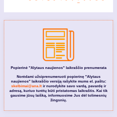
page
puslapis
page
puslapis
page
Popierinė "Alytaus naujienos" laikraščio prenumerata
Norėdami užsiprenumeruoti popierinę "Alytaus
naujienos" laikraščio versiją rašykite mums el. paštu:
skelbimai@ana.lt
ir nurodykite savo vardą, pavardę ir
adresą, kuriuo turėtų būti pristatomas laikraštis. Kai tik
gausime jūsų laišką, informuosime Jus dėl tolimesnių
žingsnių.