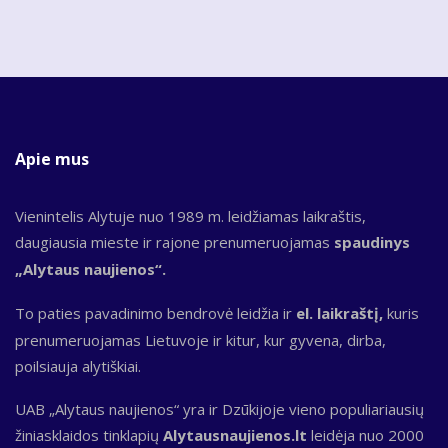
Apie mus
Vienintelis Alytuje nuo 1989 m. leidžiamas laikraštis,
daugiausia mieste ir rajone prenumeruojamas
spaudinys
„Alytaus naujienos“.
To paties pavadinimo bendrovė leidžia ir
el. laikraštį,
kuris
prenumeruojamas Lietuvoje ir kitur, kur gyvena, dirba,
poilsiauja alytiškiai.
UAB „Alytaus naujienos“ yra ir Dzūkijoje vieno populiariausių
žiniasklaidos tinklapių
Alytausnaujienos.lt
leidėja nuo 2000