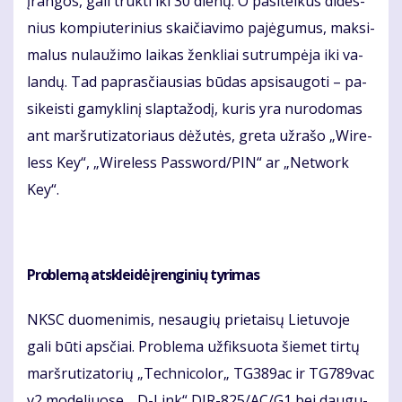
įran­gos, ga­li truk­ti iki 30 die­nų. O pa­si­tel­kus di­des­
nius kom­piu­te­ri­nius skai­čia­vi­mo pa­jė­gu­mus, mak­si­
ma­lus nu­lau­ži­mo lai­kas žen­kliai su­trum­pė­ja iki va­
lan­dų. Tad pa­pras­čiau­sias bū­das ap­si­sau­go­ti – pa­
si­keis­ti ga­myk­li­nį slap­ta­žo­dį, ku­ris yra nu­ro­do­mas
ant marš­ru­ti­za­to­riaus dė­žu­tės, gre­ta už­ra­šo „Wi­re­
less Key“, „Wi­re­less Pas­sword/PIN“ ar „Net­work
Key“.
Pro­ble­mą at­sklei­dė įren­gi­nių ty­ri­mas
NKSC duo­me­ni­mis, ne­sau­gių prie­tai­sų Lie­tu­vo­je
ga­li bū­ti aps­čiai. Pro­ble­ma už­fik­suo­ta šie­met tir­tų
marš­ru­ti­za­to­rių „Tech­ni­co­lor„ TG389ac ir TG789vac
v2 mo­de­liuo­se, „D-Link“ DIR-825/AC/G1 bei dau­gu­