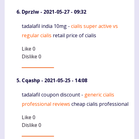
Dprzlw
- 2021-05-27 - 09:32
tadalafil india 10mg -
cialis super active vs
Komentaras
regular cialis
retail price of cialis
Like
0
Dislike
0
Cqashp
- 2021-05-25 - 14:08
tadalafil coupon discount -
generic cialis
Komentaras
professional reviews
cheap cialis professional
Like
0
Dislike
0