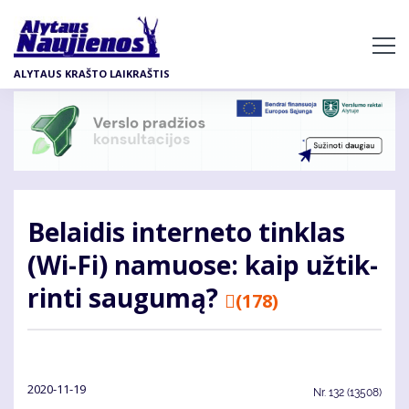
Pereiti
į
pagrindinį
ALYTAUS KRAŠTO LAIKRAŠTIS
turinį
Be­lai­dis in­ter­ne­to tin­klas
(Wi-Fi) na­muo­se: kaip už­tik­
rin­ti sau­gu­mą?
(178)
2020-11-19
Nr.
132 (13508)