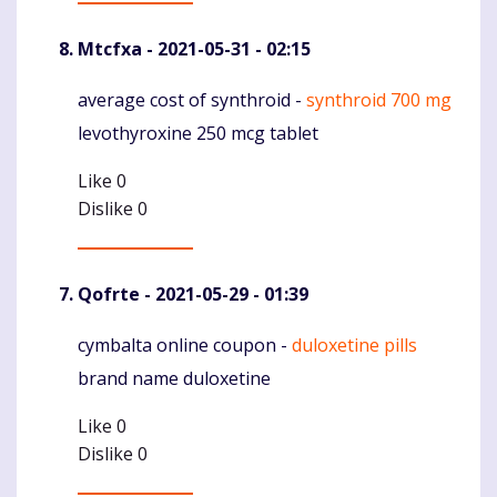
Mtcfxa
- 2021-05-31 - 02:15
average cost of synthroid -
synthroid 700 mg
Komentaras
levothyroxine 250 mcg tablet
Like
0
Dislike
0
Qofrte
- 2021-05-29 - 01:39
cymbalta online coupon -
duloxetine pills
Komentaras
brand name duloxetine
Like
0
Dislike
0