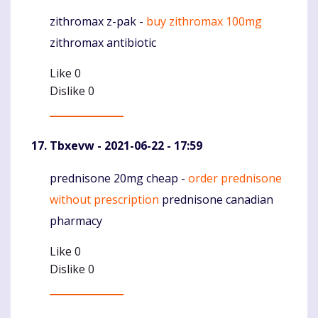
zithromax z-pak -
buy zithromax 100mg
Komentaras
zithromax antibiotic
Like
0
Dislike
0
Tbxevw
- 2021-06-22 - 17:59
prednisone 20mg cheap -
order prednisone
Komentaras
without prescription
prednisone canadian
pharmacy
Like
0
Dislike
0