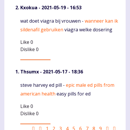
Kxokua
- 2021-05-19 - 16:53
wat doet viagra bij vrouwen -
wanneer kan ik
Komentaras
sildenafil gebruiken
viagra welke dosering
Like
0
Dislike
0
Thsumx
- 2021-05-17 - 18:36
steve harvey ed pill -
epic male ed pills from
Komentaras
american health
easy pills for ed
Like
0
Dislike
0
Pagination
First
Ankstesnis
Puslapis
1
Puslapis
2
Puslapis
3
Puslapis
4
Puslapis
5
Puslapis
6
Current
7
Puslapis
8
Puslapis
9
Sekantis
Last