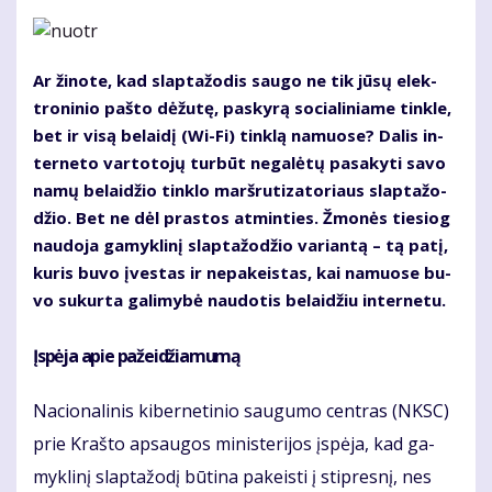
Ar ži­no­te, kad slap­ta­žo­dis sau­go ne tik jū­sų elek­
tro­ni­nio pa­što dė­žu­tę, pa­sky­rą so­cia­li­nia­me tin­kle,
bet ir vi­są be­lai­dį (Wi-Fi) tin­klą na­muo­se? Da­lis in­
ter­ne­to var­to­to­jų tur­būt ne­ga­lė­tų pa­sa­ky­ti sa­vo
na­mų be­lai­džio tin­klo marš­ru­ti­za­to­riaus slap­ta­žo­
džio. Bet ne dėl pras­tos at­min­ties. Žmo­nės tie­siog
nau­do­ja ga­myk­li­nį slap­ta­žo­džio va­rian­tą – tą pa­tį,
ku­ris bu­vo įves­tas ir ne­pa­keis­tas, kai na­muo­se bu­
vo su­kur­ta ga­li­my­bė nau­do­tis be­lai­džiu in­ter­ne­tu.
Įspė­ja apie pa­žei­džia­mu­mą
Na­cio­na­li­nis ki­ber­ne­ti­nio sau­gu­mo cen­tras (NKSC)
prie Kraš­to ap­sau­gos mi­nis­te­ri­jos įspė­ja, kad ga­
myk­li­nį slap­ta­žo­dį bū­ti­na pa­keis­ti į stip­res­nį, nes