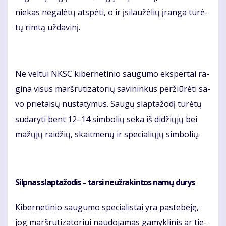
nie­kas ne­ga­lė­tų at­spė­ti, o ir įsi­lau­žė­lių įran­ga tu­rė­
tų rim­tą už­da­vi­nį.
Ne vel­tui NKSC ki­ber­ne­ti­nio sau­gu­mo eks­per­tai ra­
gi­na vi­sus marš­ru­ti­za­to­rių sa­vi­nin­kus per­žiū­rė­ti sa­
vo prie­tai­sų nu­sta­ty­mus. Sau­gų slap­ta­žo­dį tu­rė­tų
su­da­ry­ti bent 12–14 sim­bo­lių se­ka iš di­džių­jų bei
ma­žų­jų rai­džių, skait­me­nų ir spe­cia­lių­jų sim­bo­lių.
Sil­pnas slap­ta­žo­dis – tar­si ne­už­ra­kin­tos na­mų du­rys
Ki­ber­ne­ti­nio sau­gu­mo spe­cia­lis­tai yra pa­ste­bė­ję,
jog marš­ru­ti­za­to­riui nau­do­ja­mas ga­myk­li­nis ar tie­