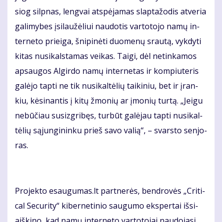
siog sil­pnas, leng­vai at­spė­ja­mas slap­ta­žo­dis at­ve­ria
ga­li­my­bes įsi­lau­žė­liui nau­do­tis var­to­to­jo na­mų in­
ter­ne­to pri­ei­ga, šni­pi­nė­ti duo­me­nų srau­tą, vyk­dy­ti
ki­tas nu­si­kals­ta­mas vei­kas. Tai­gi, dėl ne­tin­ka­mos
ap­sau­gos Al­gir­do na­mų in­ter­ne­tas ir kom­piu­te­ris
ga­lė­jo tap­ti ne tik nu­si­kal­tė­lių tai­ki­niu, bet ir įran­
kiu, kė­si­nan­tis į ki­tų žmo­nių ar įmo­nių tur­tą. „Jei­gu
ne­bū­čiau su­siz­gri­bęs, tur­būt ga­lė­jau tap­ti nu­si­kal­
tė­lių są­jun­gi­nin­ku prieš sa­vo va­lią“, – svars­to sen­jo­
ras.
Pro­jek­to esau­gu­mas.lt part­ne­rės, ben­dro­vės „Cri­ti­
cal Se­cu­ri­ty“ ki­ber­ne­ti­nio sau­gu­mo eks­per­tai iš­si­
aiš­ki­no, kad na­mų in­ter­ne­to var­to­to­jai nau­do­ja­si