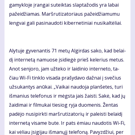
ga­myk­lo­je įran­gai su­teik­tas slap­ta­žo­dis yra la­bai
pa­žei­džia­mas. Marš­ru­ti­za­to­riaus pa­žei­džia­mu­mu
leng­vai ga­li pa­si­nau­do­ti ki­ber­ne­ti­niai nu­si­kal­tė­liai.
Aly­tu­je gy­ve­nan­tis 71 me­tų Al­gir­das sa­ko, kad be­lai­
dį in­ter­ne­tą na­muo­se įsi­die­gė prieš ke­le­rius me­tus.
Anot sen­jo­ro, jam už­te­ko ir lai­di­nio in­ter­ne­to, ta­
čiau Wi-Fi tin­klo vi­sa­da pra­šy­da­vo daž­nai į sve­čius
už­su­kan­tys anū­kai. „Vai­kai nau­do­ja plan­še­tes, tu­ri
iš­ma­nius te­le­fo­nus ir mėgs­ta jais žais­ti. Sa­kė, kad jų
žai­di­mai ir fil­mu­kai tie­siog ry­ja duo­me­nis. Žen­tas
pa­dė­jo nu­si­pirk­ti marš­ru­ti­za­to­rių ir pa­leis­ti be­lai­dį
in­ter­ne­tą vi­sa­me bu­te. Ir pats ėmiau nau­do­tis Wi-Fi,
kai vė­liau įsi­gi­jau iš­ma­nų­jį te­le­fo­ną. Pa­vyz­džiui, per