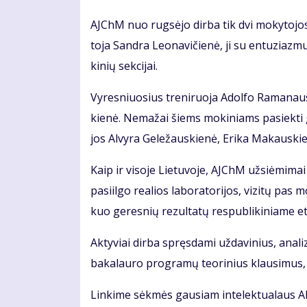
AJChM nuo rug­sė­jo dir­ba tik dvi mo­ky­to­jos.
to­ja San­dra Le­o­na­vi­čie­nė, ji su en­tu­ziaz­
ki­nių sek­ci­jai.
Vy­res­niuo­sius tre­ni­ruo­ja Adol­fo Ra­ma­nau
kie­nė. Ne­ma­žai šiems mo­ki­niams pa­siek­ti 
jos Al­vy­ra Ge­le­žaus­kie­nė, Eri­ka Ma­kaus­kie
Kaip ir vi­so­je Lie­tu­vo­je, AJChM už­si­ė­mi­ma
pa­si­il­go re­a­lios la­bo­ra­to­ri­jos, vi­zi­tų pa
kuo ge­res­nių re­zul­ta­tų res­pub­li­ki­nia­me e
Ak­ty­viai dir­ba spręs­da­mi už­da­vi­nius, ana­li
ba­ka­lau­ro pro­gra­mų te­ori­nius klau­si­mus, dir
Lin­ki­me sėk­mės gau­siam in­te­lek­tu­a­laus A