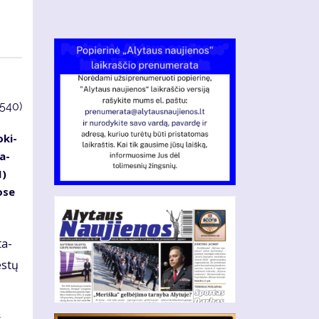
3540)
­ki­
ta­
M)
o­se
ta­
es­tų