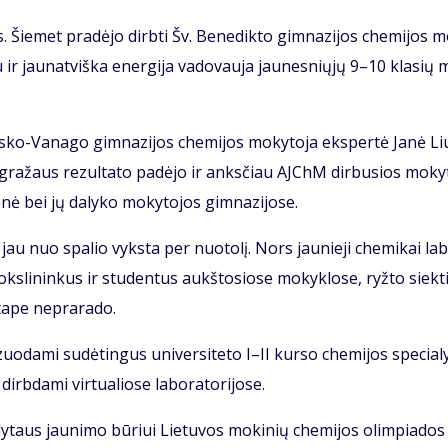
 Šie­met pra­dė­jo dirb­ti Šv. Be­ne­dik­to gim­na­zi­jos che­mi­jos m
mu ir jau­nat­viš­ka ener­gi­ja va­do­vau­ja jau­nes­nių­jų 9–10 kla­sių
s­ko-Va­na­go gim­na­zi­jos che­mi­jos mo­ky­to­ja eks­per­tė Ja­nė Li
gra­žaus re­zul­ta­to pa­dė­jo ir anks­čiau AJChM dir­bu­sios mo­ky
­nė bei jų da­ly­ko mo­ky­to­jos gim­na­zi­jo­se.
i jau nuo spa­lio vyks­ta per nuo­to­lį. Nors jau­nie­ji che­mi­kai la­
s moks­li­nin­kus ir stu­den­tus aukš­to­sio­se mo­kyk­lo­se, ryž­to siek­t
ta­pe ne­pra­ra­do.
­zuo­da­mi su­dė­tin­gus uni­ver­si­te­to I–II kur­so che­mi­jos spe­cia­l
b­da­mi vir­tu­a­lio­se la­bo­ra­to­ri­jo­se.
ly­taus jau­ni­mo bū­riui Lie­tu­vos mo­ki­nių che­mi­jos olim­pia­dos