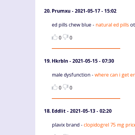
Prumxu
- 2021-05-17 - 15:02
Komentaras
ed pills chew blue -
natural ed pills
ot
0
0
Hkrbln
- 2021-05-15 - 07:30
Komentaras
male dysfunction -
where can i get er
0
0
Eddlit
- 2021-05-13 - 02:20
Komentaras
plavix brand -
clopidogrel 75 mg pric