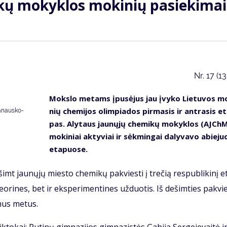
kų mo­kyk­los mo­ki­nių pa­sie­ki­mai
Nr.
17 (1
Moks­lo me­tams įpu­sė­jus jau įvy­ko Lie­tu­vos mo
nių che­mi­jos olim­pia­dos pir­ma­sis ir ant­ra­sis e
anausko-
pas. Aly­taus jau­nų­jų che­mi­kų mo­kyk­los (AJCh
mo­ki­niai ak­ty­viai ir sėk­min­gai da­ly­va­vo abie­ju
eta­puo­se.
imt jau­nų­jų mies­to che­mi­kų pa­kvies­ti į tre­čią res­pub­li­ki­nį e
e­ori­nes, bet ir eks­pe­ri­men­ti­nes už­duo­tis. Iš de­šim­ties pa­kvi
mus me­tus.