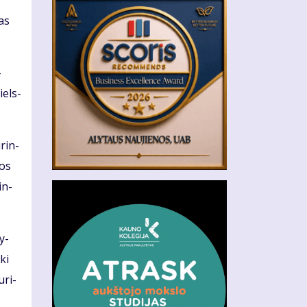
r
tas
­
iels­
­rin­
ros
in­
ly­
iki
­ri­