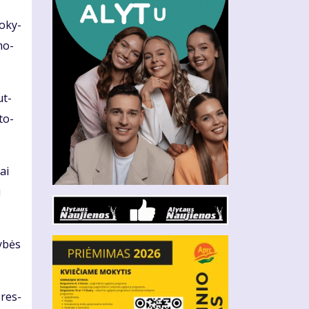
o­ky­
 mo­
ut­
­to­
bai
i
y­bės
 res­