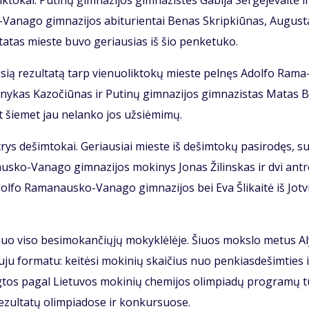
­to­kai: Pu­ti­nų gim­na­zi­jos gim­na­zis­tės Ga­bi­ja Ser­ge­je­vai­tė i
-Va­na­go gim­na­zi­jos abi­tu­rien­tai Be­nas Skrip­kiū­nas, Au­gus­
­ta­tas mies­te bu­vo ge­riau­sias iš šio pen­ke­tu­ko.
au­sią re­zul­ta­tą tarp vie­nuo­lik­to­kų mies­te pel­nęs Adol­fo Ra­ma
y­kas Ka­zo­čiū­nas ir Pu­ti­nų gim­na­zi­jos gim­na­zis­tas Ma­tas B
šie­met jau ne­lan­ko jos už­si­ė­mi­mų.
 trys de­šim­to­kai. Ge­riau­siai mies­te iš de­šim­to­kų pa­si­ro­dęs, su
s­ko-Va­na­go gim­na­zi­jos mo­ki­nys Jo­nas Ži­lins­kas ir dvi ant­
 Adol­fo Ra­ma­naus­ko-Va­na­go gim­na­zi­jos bei Eva Šli­kai­tė iš Jot­v
nuo vi­so be­si­mo­kan­čių­jų mo­kyk­lė­lė­je. Šiuos moks­lo me­tus A
ju for­ma­tu: kei­tė­si mo­ki­nių skai­čius nuo pen­kias­de­šim­ties 
tos pa­gal Lie­tu­vos mo­ki­nių che­mi­jos olim­pia­dų pro­gra­mų tu
e­zul­ta­tų olim­pia­do­se ir kon­kur­suo­se.