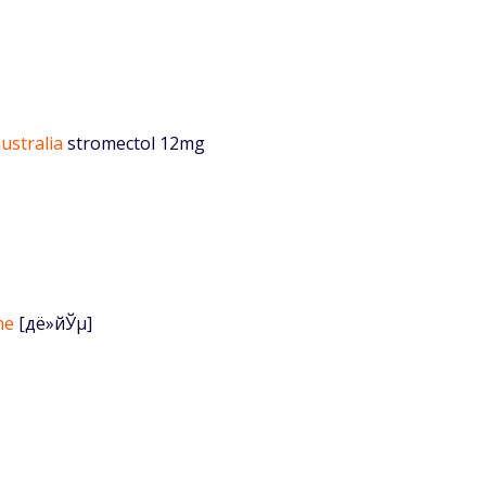
ustralia
stromectol 12mg
ne
[дё»йЎµ]