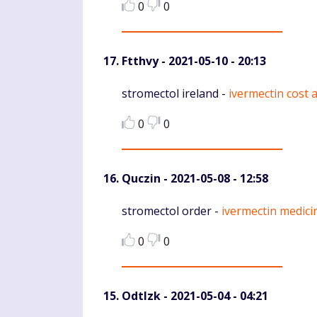
0
0
Ftthvy
- 2021-05-10 - 20:13
Komentaras
stromectol ireland -
ivermectin cost a
0
0
Quczin
- 2021-05-08 - 12:58
Komentaras
stromectol order -
ivermectin medici
0
0
Odtlzk
- 2021-05-04 - 04:21