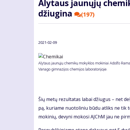
Aly­taus jau­nų­jų che­mi­
džiu­gi­na
(197)
2021-02-09
Alytaus jaunųjų chemikų mokyklos mokiniai Adolfo Ram
Vanago gimnazijos chemijos laboratorijoje.
Šių me­tų re­zul­ta­tas la­bai džiu­gus – net de­š
pą, ku­ria­me nuo­to­li­niu bū­du at­liks ne tik t
mo­ki­nių, de­vy­ni mo­ko­si AJChM jau ne pir­