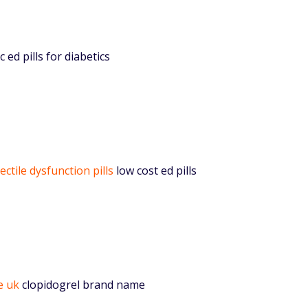
c ed pills for diabetics
ectile dysfunction pills
low cost ed pills
e uk
clopidogrel brand name