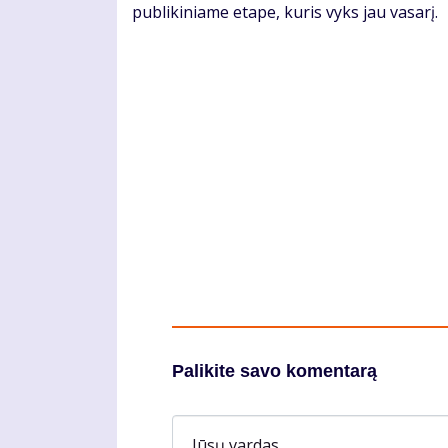
pub­li­ki­nia­me eta­pe, ku­ris vyks jau va­sa­rį.
Palikite savo komentarą
Jūsų vardas