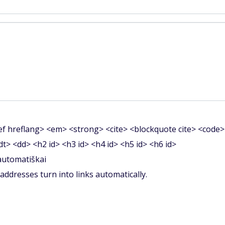
f hreflang> <em> <strong> <cite> <blockquote cite> <code>
<dt> <dd> <h2 id> <h3 id> <h4 id> <h5 id> <h6 id>
 automatiškai
ddresses turn into links automatically.