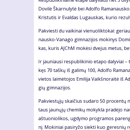
Res­pub­li­ki­nia­me eta­pe da­ly­vaus net 5 dvy­lik
Do­vi­lė Škar­nu­ly­tė bei Adol­fo Ra­ma­naus­ko
Kris­tu­tis ir Eval­das Lu­gaus­kas, ku­rio re­zul
Pa­kvies­ti du vai­ki­nai vie­nuo­lik­to­kai: ge­ri
naus­ko-Va­na­go gim­na­zi­jos mo­ki­nys Do­mi­n
kas, ku­ris AJChM mo­kė­si dve­jus me­tus, bet 
Ir jau­niau­si res­pub­li­ki­nio eta­po da­ly­viai –
kęs 70 taš­kų iš ga­li­mų 100, Adol­fo Ra­ma­nau
vie­tos lai­mė­to­jos Emi­li­ja Vaikš­no­rai­tė iš
gių gim­na­zi­jos.
Pa­kvies­tų­jų skai­čius su­da­ro 50 pro­cen­tų 
taus jau­nų­jų che­mi­kų mo­kyk­la pra­dė­jo nau­
aš­tuo­nio­li­kos, ug­dy­mo pro­gra­mos pa­reng­
nį. Mo­ki­niai pa­si­ry­žo siek­ti kuo ge­res­nių r