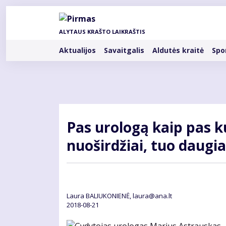
Pereiti
į
pagrindinį
ALYTAUS KRAŠTO LAIKRAŠTIS
turinį
Rubrikos
Aktualijos
Savaitgalis
Aldutės kraitė
Spo
Pas urologą kaip pas ku
nuoširdžiai, tuo daugi
Laura BALIUKONIENĖ, laura@ana.lt
2018-08-21