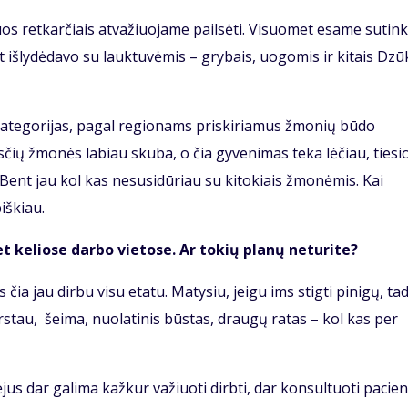
iuos retkarčiais atvažiuojame pailsėti. Visuomet esame sutin
 išlydėdavo su lauktuvėmis – grybais, uogomis ir kitais Dzū
kategorijas, pagal regionams priskiriamus žmonių būdo
sčių žmonės labiau skuba, o čia gyvenimas teka lėčiau, tiesi
Bent jau kol kas nesusidūriau su kitokiais žmonėmis. Kai
iškiau.
et keliose darbo vietose. Ar tokių planų neturite?
ia jau dirbu visu etatu. Matysiu, jeigu ims stigti pinigų, ta
arstau, šeima, nuolatinis būstas, draugų ratas – kol kas per
jus dar galima kažkur važiuoti dirbti, dar konsultuoti pacie