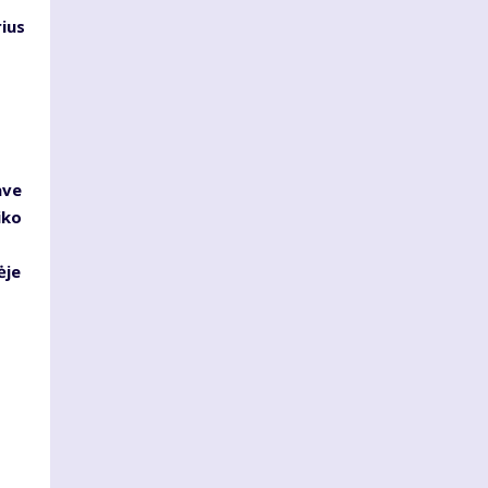
ius
ave
iko
ėje