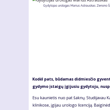
Gydytojas urologas Marius Astrauskas. Zenono Šil
Kodėl pats, būdamas didmiesčio gyventoj
gydymo įstaigų įgijusiu gydytoju, nus
Esu kaunietis nuo pat šaknų. Studijavau 
klinikose, įgijau urologo licenciją. Baigi