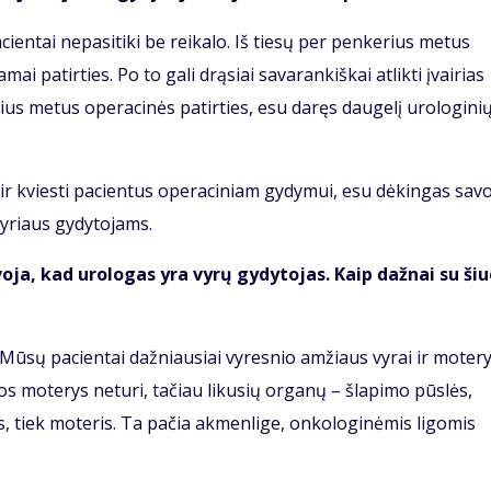
cientai nepasitiki be reikalo. Iš tiesų per penkerius metus
 patirties. Po to gali drąsiai savarankiškai atlikti įvairias
ius metus operacinės patirties, esu daręs daugelį urologini
mi ir kviesti pacientus operaciniam gydymui, esu dėkingas sav
yriaus gydytojams.
voja, kad urologas yra vyrų gydytojas. Kaip dažnai su ši
. Mūsų pacientai dažniausiai vyresnio amžiaus vyrai ir motery
os moterys neturi, tačiau likusių organų – šlapimo pūslės,
yrus, tiek moteris. Ta pačia akmenlige, onkologinėmis ligomis