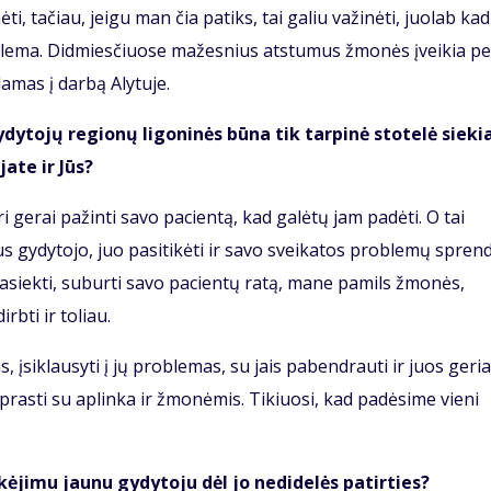
, tačiau, jeigu man čia patiks, tai galiu važinėti, juolab kad
blema. Didmiesčiuose mažesnius atstumus žmonės įveikia pe
damas į darbą Alytuje.
ytojų regionų ligoninės būna tik tarpinė stotelė sieki
ate ir Jūs?
ri gerai pažinti savo pacientą, kad galėtų jam padėti. O tai
aus gydytojo, juo pasitikėti ir savo sveikatos problemų spren
pasiekti, suburti savo pacientų ratą, mane pamils žmonės,
irbti ir toliau.
, įsiklausyti į jų problemas, su jais pabendrauti ir juos geri
iprasti su aplinka ir žmonėmis. Tikiuosi, kad padėsime vieni
kėjimu jaunu gydytoju dėl jo nedidelės patirties?