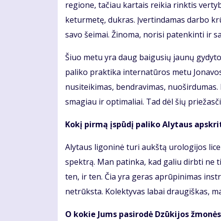
regione, tačiau kartais reikia rinktis vert
keturmetę, dukras. Įvertindamas darbo krūv
savo šeimai. Žinoma, norisi patenkinti ir s
Šiuo metu yra daug baigusių jaunų gydytoj
paliko praktika internatūros metu Jonavos
nusiteikimas, bendravimas, nuoširdumas. P
smagiau ir optimaliai. Tad dėl šių priežas
Kokį pirmą įspūdį paliko Alytaus apskri
Alytaus ligoninė turi aukštą urologijos licen
spektrą. Man patinka, kad galiu dirbti ne t
ten, ir ten. Čia yra geras aprūpinimas ins
netrūksta. Kolektyvas labai draugiškas, m
O kokie Jums pasirodė Dzūkijos žmonės?