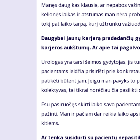
Manęs daug kas klausia, ar nepabos važinėti
kelionės laikas ir atstumas man nėra pro
tokį pat laiko tarpą, kurį užtrunku važiuo
Daugybei jaunų karjerą pradedančių gyd
karjeros aukštumų. Ar apie tai pagalvoj
Urologas yra tarsi šeimos gydytojas, jis tu
pacientams leidžia prisirišti prie konkret
patikėti būtent jam. Jeigu man pavyks to 
kolektyvas, tai tikrai norėčiau čia pasilikti d
Esu pasiruošęs skirti laiko savo pacientams
pažinti. Man ir pačiam dar reikia laiko aps
kitiems.
Ar tenka susidurti su pacientų nepasiti