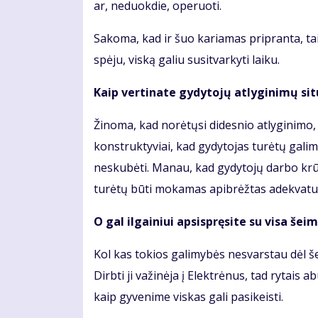
ar, neduokdie, operuoti.
Sakoma, kad ir šuo kariamas pripranta, taip
spėju, viską galiu susitvarkyti laiku.
Kaip vertinate gydytojų atlyginimų sit
Žinoma, kad norėtųsi didesnio atlyginimo
konstruktyviai, kad gydytojas turėtų galimyb
neskubėti. Manau, kad gydytojų darbo krūvia
turėtų būti mokamas apibrėžtas adekvatus
O gal ilgainiui apsispręsite su visa šei
Kol kas tokios galimybės nesvarstau dėl š
Dirbti ji važinėja į Elektrėnus, tad rytais
kaip gyvenime viskas gali pasikeisti.