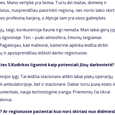
ybes. Mano vertybė yra šeima. Turiu dvi mažas, dvimetę ir
ius, nusprendžiau pasirinkti regioną, nes norisi laiko skirti
avo profesinę karjerą, o Alytuje tam yra visos galimybės.
ų, taigi, konkurencija Kaune irgi nemaža. Man labai gerą įs
 ligoninėje. Ten – puiki atmosfera, žmonių teigiamas
agalvojau, kad mažesnė, kamerinė aplinka leidžia dirbti
čių ir apsisprendžiau ieškoti darbo regionuose.
ties S.Kudirkos ligoninė kaip potenciali Jūsų darbovietė?
cijos lygį. Tai leidžia stacionare atlikti labai platų operacijų
ik ambulatorijoje, bet ir stacionare. Dabar turiu pusę etato i
trumentais, nauja technologine įranga. Priemonių čia tikrai
alonus.
 Ar regionuose pacientai kuo nors skiriasi nuo didmies