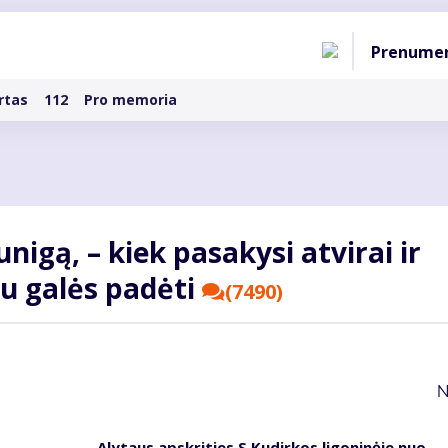
Pagri
Prenume
naviga
rtas
112
Pro memoria
nigą, – kiek pasakysi atvirai ir
au galės padėti
(7490)
N
Alytaus apskrities S.Kudirkos ligoninėje nuo