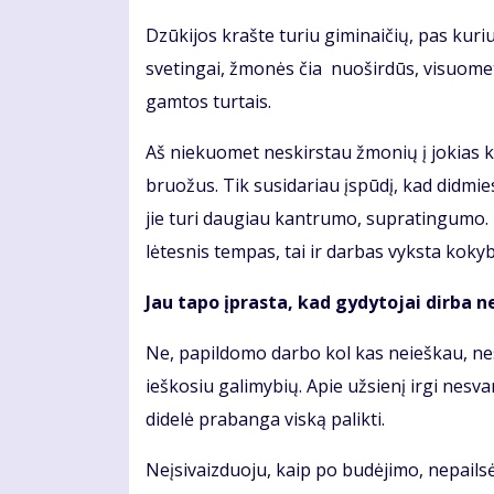
Dzūkijos krašte turiu giminaičių, pas kur
svetingai, žmonės čia nuoširdūs, visuomet
gamtos turtais.
Aš niekuomet neskirstau žmonių į jokias 
bruožus. Tik susidariau įspūdį, kad didmie
jie turi daugiau kantrumo, supratingumo. 
lėtesnis tempas, tai ir darbas vyksta kokyb
Jau tapo įprasta, kad gydytojai dirba n
Ne, papildomo darbo kol kas neieškau, nes č
ieškosiu galimybių. Apie užsienį irgi nesv
didelė prabanga viską palikti.
Neįsivaizduoju, kaip po budėjimo, nepailsė