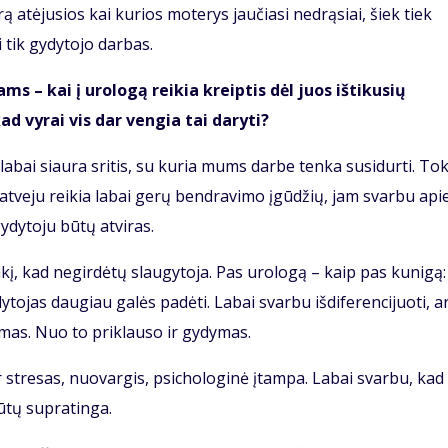
ą atėjusios kai kurios moterys jaučiasi nedrąsiai, šiek tiek
i tik gydytojo darbas.
s – kai į urologą reikia kreiptis dėl juos ištikusių
ad vyrai vis dar vengia tai daryti?
 labai siaura sritis, su kuria mums darbe tenka susidurti. To
o atveju reikia labai gerų bendravimo įgūdžių, jam svarbu api
ydytoju būtų atviras.
akį, kad negirdėtų slaugytoja. Pas urologą – kaip pas kunigą:
dytojas daugiau galės padėti. Labai svarbu išdiferencijuoti, ar
imas. Nuo to priklauso ir gydymas.
ir stresas, nuovargis, psichologinė įtampa. Labai svarbu, kad
ūtų supratinga.