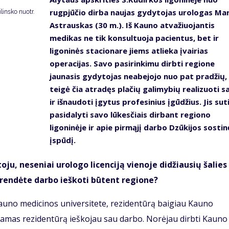
rugpjūčio dirba naujas gydytojas urologas Mar
insko nuotr.
Astrauskas (30 m.). Iš Kauno atvažiuojantis
medikas ne tik konsultuoja pacientus, bet ir
ligoninės stacionare jiems atlieka įvairias
operacijas. Savo pasirinkimu dirbti regione
jaunasis gydytojas neabejojo nuo pat pradžių,
teigė čia atradęs plačių galimybių realizuoti s
ir išnaudoti įgytus profesinius įgūdžius. Jis sut
pasidalyti savo lūkesčiais dirbant regiono
ligoninėje ir apie pirmąjį darbo Dzūkijos sostin
įspūdį.
u, neseniai urologo licenciją vienoje didžiausių šalies
prendėte darbo ieškoti būtent regione?
Kauno medicinos universitete, rezidentūrą baigiau Kauno
nėdamas rezidentūrą ieškojau sau darbo. Norėjau dirbti Kauno