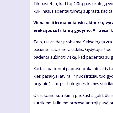
Tik pastebiu, kad į apžiūrą pas urologą vyr
kuklinasi. Pacientai turėtų suprasti, kad ta
Viena ne itin maloniausių akimirkų vyram
erekcijos sutrikimų gydymo. Ar tiesa, k
Taip, tai vis dar problema. Seksologija yra
pacientų ratas nėra didelis. Gydytojui šiu
pacientą sužinoti viską, kad pacientas su g
Kartais pacientai paprašo pokalbio akis į 
kiek pasakysi atvirai ir nuoširdžiai, tuo gy
organinės, ar psichologinės kilmės sutrik
O erekcinių sutrikimų priežastis gali būti 
sutrikimo šalinimo procese antroji pusė b