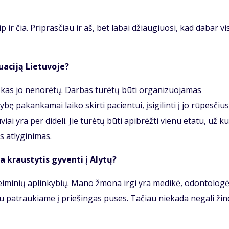
 ir čia. Priprasčiau ir aš, bet labai džiaugiuosi, kad dabar vi
uaciją Lietuvoje?
, kas jo nenorėtų. Darbas turėtų būti organizuojamas
ę pakankamai laiko skirti pacientui, įsigilinti į jo rūpesčius
i yra per dideli. Jie turėtų būti apibrėžti vienu etatu, už ku
 atlyginimas.
ma kraustytis gyventi į Alytų?
eiminių aplinkybių. Mano žmona irgi yra medikė, odontologė
 abu patraukiame į priešingas puses. Tačiau niekada negali žino