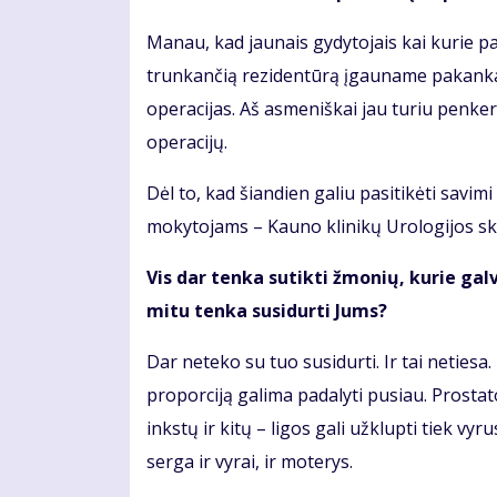
Manau, kad jaunais gydytojais kai kurie pa
trunkančią rezidentūrą įgauname pakankamai
operacijas. Aš asmeniškai jau turiu penker
operacijų.
Dėl to, kad šiandien galiu pasitikėti savi
mokytojams – Kauno klinikų Urologijos sk
Vis dar tenka sutikti žmonių, kurie gal
mitu tenka susidurti Jums?
Dar neteko su tuo susidurti. Ir tai netiesa
proporciją galima padalyti pusiau. Prostat
inkstų ir kitų – ligos gali užklupti tiek v
serga ir vyrai, ir moterys.