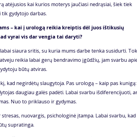
ą atėjusios kai kurios moterys jaučiasi nedrąsiai, šiek tiek
i tik gydytojo darbas.
s – kai į urologą reikia kreiptis dėl juos ištikusių
ad vyrai vis dar vengia tai daryti?
 labai siaura sritis, su kuria mums darbe tenka susidurti. To
o atveju reikia labai gerų bendravimo įgūdžių, jam svarbu api
ydytoju būtų atviras.
akį, kad negirdėtų slaugytoja. Pas urologą – kaip pas kunigą:
dytojas daugiau galės padėti. Labai svarbu išdiferencijuoti, ar
imas. Nuo to priklauso ir gydymas.
ir stresas, nuovargis, psichologinė įtampa. Labai svarbu, kad
ūtų supratinga.