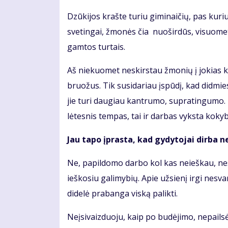
Dzūkijos krašte turiu giminaičių, pas kur
svetingai, žmonės čia nuoširdūs, visuomet
gamtos turtais.
Aš niekuomet neskirstau žmonių į jokias 
bruožus. Tik susidariau įspūdį, kad didmie
jie turi daugiau kantrumo, supratingumo. 
lėtesnis tempas, tai ir darbas vyksta kokyb
Jau tapo įprasta, kad gydytojai dirba n
Ne, papildomo darbo kol kas neieškau, nes č
ieškosiu galimybių. Apie užsienį irgi nesv
didelė prabanga viską palikti.
Neįsivaizduoju, kaip po budėjimo, nepailsė