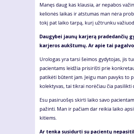
Manęs daug kas klausia, ar nepabos važinėti
kelionės laikas ir atstumas man nėra pro
tokį pat laiko tarpą, kurį užtrunku važiuo
Daugybei jaunų karjerą pradedančių gyd
karjeros aukštumų. Ar apie tai pagalvoj
Urologas yra tarsi šeimos gydytojas, jis tu
pacientams leidžia prisirišti prie konkret
patikėti būtent jam. Jeigu man pavyks to 
kolektyvas, tai tikrai norėčiau čia pasilikti d
Esu pasiruošęs skirti laiko savo pacientams
pažinti. Man ir pačiam dar reikia laiko aps
kitiems.
Ar tenka susidurti su pacientų nepasiti