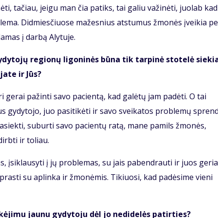
, tačiau, jeigu man čia patiks, tai galiu važinėti, juolab kad
blema. Didmiesčiuose mažesnius atstumus žmonės įveikia pe
damas į darbą Alytuje.
ytojų regionų ligoninės būna tik tarpinė stotelė sieki
ate ir Jūs?
ri gerai pažinti savo pacientą, kad galėtų jam padėti. O tai
aus gydytojo, juo pasitikėti ir savo sveikatos problemų spren
pasiekti, suburti savo pacientų ratą, mane pamils žmonės,
irbti ir toliau.
, įsiklausyti į jų problemas, su jais pabendrauti ir juos geri
iprasti su aplinka ir žmonėmis. Tikiuosi, kad padėsime vieni
kėjimu jaunu gydytoju dėl jo nedidelės patirties?