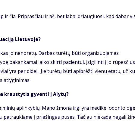
 ir čia. Priprasčiau ir aš, bet labai džiaugiuosi, kad dabar vi
uaciją Lietuvoje?
, kas jo nenorėtų. Darbas turėtų būti organizuojamas
ę pakankamai laiko skirti pacientui, įsigilinti į jo rūpesčius
i yra per dideli. Jie turėtų būti apibrėžti vienu etatu, už ku
 atlyginimas.
ma kraustytis gyventi į Alytų?
eiminių aplinkybių. Mano žmona irgi yra medikė, odontologė
 abu patraukiame į priešingas puses. Tačiau niekada negali žino