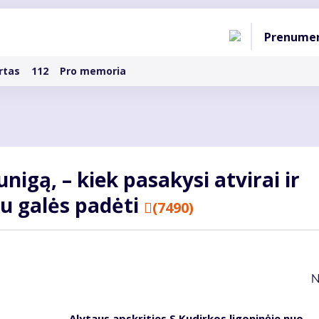
Pagri
Prenume
naviga
rtas
112
Pro memoria
nigą, – kiek pasakysi atvirai ir
au galės padėti
(7490)
N
Alytaus apskrities S.Kudirkos ligoninėje nuo