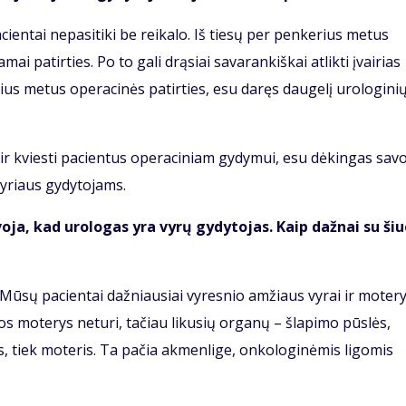
cientai nepasitiki be reikalo. Iš tiesų per penkerius metus
 patirties. Po to gali drąsiai savarankiškai atlikti įvairias
ius metus operacinės patirties, esu daręs daugelį urologini
mi ir kviesti pacientus operaciniam gydymui, esu dėkingas sav
yriaus gydytojams.
voja, kad urologas yra vyrų gydytojas. Kaip dažnai su ši
. Mūsų pacientai dažniausiai vyresnio amžiaus vyrai ir motery
os moterys neturi, tačiau likusių organų – šlapimo pūslės,
yrus, tiek moteris. Ta pačia akmenlige, onkologinėmis ligomis