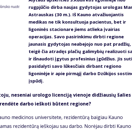
rugpjūčio dirba naujas gydytojas urologas Mar
insko nuotr.
Astrauskas (30 m.). Iš Kauno atvažiuojantis
medikas ne tik konsultuoja pacientus, bet ir
ligoninės stacionare jiems atlieka įvairias
operacijas. Savo pasirinkimu dirbti regione
jaunasis gydytojas neabejojo nuo pat pradžių,
teigė čia atradęs plačių galimybių realizuoti s
ir išnaudoti įgytus profesinius įgūdžius. Jis sut
pasidalyti savo lūkesčiais dirbant regiono
ligoninėje ir apie pirmąjį darbo Dzūkijos sostin
įspūdį.
u, neseniai urologo licenciją vienoje didžiausių šalies
prendėte darbo ieškoti būtent regione?
Kauno medicinos universitete, rezidentūrą baigiau Kauno
nėdamas rezidentūrą ieškojau sau darbo. Norėjau dirbti Kauno