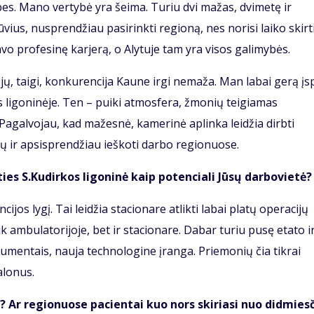
ybes. Mano vertybė yra šeima. Turiu dvi mažas, dvimetę ir
ius, nusprendžiau pasirinkti regioną, nes norisi laiko skirti
avo profesinę karjerą, o Alytuje tam yra visos galimybės.
ų, taigi, konkurencija Kaune irgi nemaža. Man labai gerą įs
 ligoninėje. Ten – puiki atmosfera, žmonių teigiamas
agalvojau, kad mažesnė, kamerinė aplinka leidžia dirbti
čių ir apsisprendžiau ieškoti darbo regionuose.
ties S.Kudirkos ligoninė kaip potenciali Jūsų darbovietė?
cijos lygį. Tai leidžia stacionare atlikti labai platų operacijų
ik ambulatorijoje, bet ir stacionare. Dabar turiu pusę etato i
trumentais, nauja technologine įranga. Priemonių čia tikrai
alonus.
 Ar regionuose pacientai kuo nors skiriasi nuo didmies