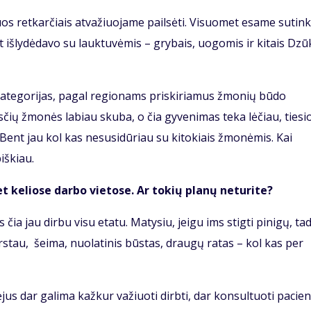
iuos retkarčiais atvažiuojame pailsėti. Visuomet esame sutin
 išlydėdavo su lauktuvėmis – grybais, uogomis ir kitais Dzū
kategorijas, pagal regionams priskiriamus žmonių būdo
sčių žmonės labiau skuba, o čia gyvenimas teka lėčiau, tiesi
Bent jau kol kas nesusidūriau su kitokiais žmonėmis. Kai
iškiau.
et keliose darbo vietose. Ar tokių planų neturite?
ia jau dirbu visu etatu. Matysiu, jeigu ims stigti pinigų, ta
arstau, šeima, nuolatinis būstas, draugų ratas – kol kas per
jus dar galima kažkur važiuoti dirbti, dar konsultuoti pacie