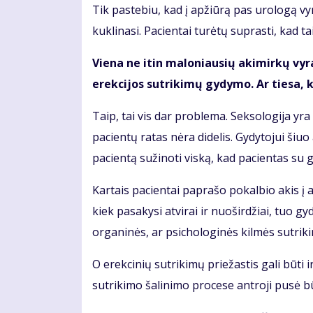
Tik pastebiu, kad į apžiūrą pas urologą vyr
kuklinasi. Pacientai turėtų suprasti, kad ta
Viena ne itin maloniausių akimirkų vyram
erekcijos sutrikimų gydymo. Ar tiesa, k
Taip, tai vis dar problema. Seksologija yra
pacientų ratas nėra didelis. Gydytojui šiu
pacientą sužinoti viską, kad pacientas su g
Kartais pacientai paprašo pokalbio akis į 
kiek pasakysi atvirai ir nuoširdžiai, tuo gy
organinės, ar psichologinės kilmės sutrik
O erekcinių sutrikimų priežastis gali būti 
sutrikimo šalinimo procese antroji pusė b