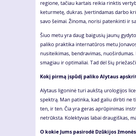
regione, tačiau kartais reikia rinktis vert
keturmetę, dukras. Įvertindamas darbo krūv
savo šeimai. Žinoma, norisi patenkinti ir s
Šiuo metu yra daug baigusių jaunų gydytoj
paliko praktika internatūros metu Jonavos
nusiteikimas, bendravimas, nuoširdumas. P
smagiau ir optimaliai. Tad dėl šių priežas
Kokį pirmą įspūdį paliko Alytaus apskri
Alytaus ligoninė turi aukštą urologijos licen
spektrą. Man patinka, kad galiu dirbti ne t
ten, ir ten. Čia yra geras aprūpinimas ins
netrūksta. Kolektyvas labai draugiškas, m
O kokie Jums pasirodė Dzūkijos žmonės?