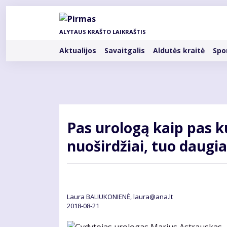
Pereiti
į
pagrindinį
ALYTAUS KRAŠTO LAIKRAŠTIS
turinį
Rubrikos
Aktualijos
Savaitgalis
Aldutės kraitė
Spo
Pas urologą kaip pas ku
nuoširdžiai, tuo daugi
Laura BALIUKONIENĖ, laura@ana.lt
2018-08-21