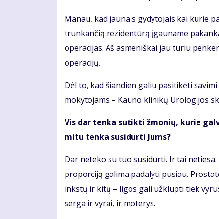
Manau, kad jaunais gydytojais kai kurie pa
trunkančią rezidentūrą įgauname pakankamai
operacijas. Aš asmeniškai jau turiu penker
operacijų.
Dėl to, kad šiandien galiu pasitikėti savi
mokytojams – Kauno klinikų Urologijos sk
Vis dar tenka sutikti žmonių, kurie gal
mitu tenka susidurti Jums?
Dar neteko su tuo susidurti. Ir tai netiesa
proporciją galima padalyti pusiau. Prostat
inkstų ir kitų – ligos gali užklupti tiek v
serga ir vyrai, ir moterys.