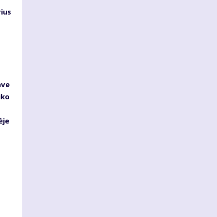
ius
ave
iko
ėje