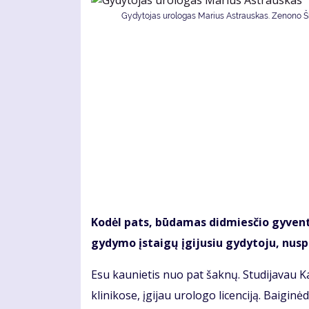
Gydytojas urologas Marius Astrauskas. Zenono Šil
Kodėl pats, būdamas didmiesčio gyventoj
gydymo įstaigų įgijusiu gydytoju, nus
Esu kaunietis nuo pat šaknų. Studijavau 
klinikose, įgijau urologo licenciją. Baigi