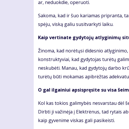
ar, neduokdie, operuoti.
Sakoma, kad ir šuo kariamas pripranta, taip
spėju, viską galiu susitvarkyti laiku.
Kaip vertinate gydytojų atlyginimų sit
Žinoma, kad norėtųsi didesnio atlyginimo
konstruktyviai, kad gydytojas turėtų galimyb
neskubėti. Manau, kad gydytojų darbo krūvia
turėtų būti mokamas apibrėžtas adekvatus
O gal ilgainiui apsispręsite su visa šei
Kol kas tokios galimybės nesvarstau dėl š
Dirbti ji važinėja į Elektrėnus, tad rytais
kaip gyvenime viskas gali pasikeisti.