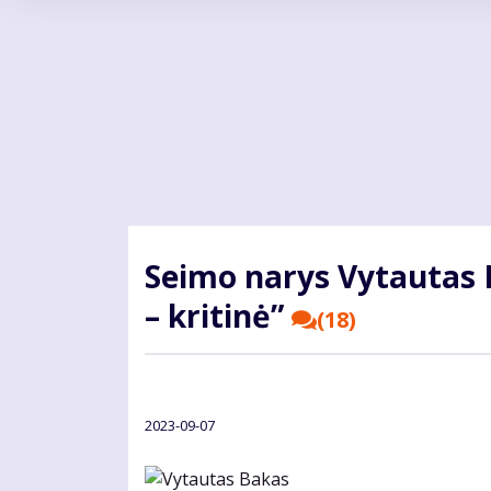
Pereiti
į
pagrindinį
turinį
Sei­mo na­rys Vy­tau­tas Ba­
– kri­ti­nė”
(18)
2023-09-07