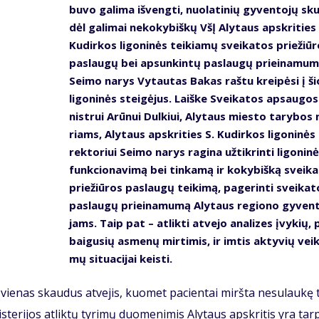
bu­vo ga­li­ma iš­veng­ti, nuo­la­ti­nių gy­ven­to­jų sk
dėl ga­li­mai ne­ko­ky­biš­kų VšĮ Aly­taus ap­skri­ties 
Ku­dir­kos li­go­ni­nės tei­kia­mų svei­ka­tos prie­žiū­
pa­slau­gų bei ap­sun­kin­tų pa­slau­gų pri­ei­na­mu­
Sei­mo na­rys Vy­tau­tas Ba­kas raš­tu krei­pė­si į š
li­go­ni­nės stei­gė­jus. Laiš­ke Svei­ka­tos ap­sau­go
nist­rui Arū­nui Dul­kiui, Aly­taus mies­to ta­ry­bos 
riams, Aly­taus ap­skri­ties S. Ku­dir­kos li­go­ni­nės 
rek­to­riui Sei­mo na­rys ra­gi­na už­tik­rin­ti li­go­ni­n
funk­cio­na­vi­mą bei tin­ka­mą ir ko­ky­biš­ką svei­ka
prie­žiū­ros pa­slau­gų tei­ki­mą, pa­ge­rin­ti svei­ka­
pa­slau­gų pri­ei­na­mu­mą Aly­taus re­gio­no gy­ven­
jams. Taip pat – at­lik­ti at­ve­jo ana­li­zes įvy­kių, p
bai­gu­sių as­me­nų mir­ti­mis, ir im­tis ak­ty­vių vei
mų si­tu­a­ci­jai keis­ti.
vie­nas skau­dus at­ve­jis, kuo­met pa­cien­tai mirš­ta ne­su­lau­kę 
te­ri­jos at­lik­tų ty­ri­mų duo­me­ni­mis Aly­taus ap­skri­tis yra tar