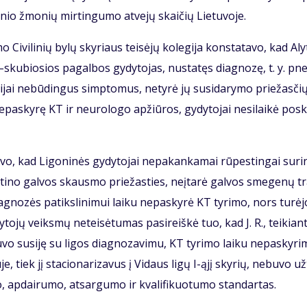
­nio žmo­nių mir­tin­gu­mo at­ve­jų skai­čių Lie­tu­vo­je.
mo Ci­vi­li­nių by­lų sky­riaus tei­sė­jų ko­le­gi­ja kon­sta­ta­vo, kad Al
o–sku­bio­sios pa­gal­bos gy­dy­to­jas, nu­sta­tęs diag­no­zę, t. y. pn
ni­jai ne­bū­din­gus simp­to­mus, ne­ty­rė jų su­si­da­ry­mo prie­žas­čių
e­pa­sky­rę KT ir neu­ro­lo­go ap­žiū­ros, gy­dy­to­jai ne­si­lai­kė po­sk
a­vo, kad Li­go­ni­nės gy­dy­to­jai ne­pa­kan­ka­mai rū­pes­tin­gai su­ri
­ti­no gal­vos skaus­mo prie­žas­ties, ne­įta­rė gal­vos sme­ge­nų t
g­no­zės pa­tiks­li­ni­mui lai­ku ne­pa­sky­rė KT ty­ri­mo, nors tu­rė­j
­dy­to­jų veiks­mų ne­tei­sė­tu­mas pa­si­reiš­kė tuo, kad J. R., tei­kian
vo su­si­ję su li­gos diag­no­za­vi­mu, KT ty­ri­mo lai­ku ne­pa­sky­ri
 tiek jį sta­cio­na­ri­za­vus į Vi­daus li­gų I-ąjį sky­rių, ne­bu­vo už­
 ap­dai­ru­mo, at­sar­gu­mo ir kva­li­fi­kuo­tu­mo stan­dar­tas.