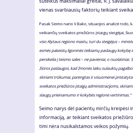
su­tei­kus mak­si­ma­liai grei­tai, R. J. sa­va­lai­k
vie­nas svar­biau­sių fak­to­rių tei­kiant svei­ka­
Pa­sak Sei­mo na­rio V.Ba­ko, si­tu­a­ci­jos ana­li­zė ro­do, k
vei­kian­čių svei­ka­tos prie­žiū­ros įstai­gų stei­gė­jai, šiuo 
vi­so Aly­taus re­gio­no mas­tu, tu­ri du stei­gė­jus – mi­nis­te­
es­mės pa­keis­tų li­go­ni­nės tei­kia­mų pa­slau­gų ko­ky­bę ir 
per­si­ke­lia į teis­mo sa­les – ne­ pa­vie­niai, o nuo­la­ti­niai.
žiū­ros pa­slau­gos, kad žmo­nės lai­ku su­lauk­tų pa­gal­bos. Tu­r
ski­ria­mi trū­ku­mai, pa­reng­tas ir vi­suo­me­nei pri­sta­ty­t
svei­ka­tos prie­žiū­ros įstai­gų ad­mi­nist­ra­ci­joms, ski­ria­mi 
slau­gų pri­ei­na­mu­mo ir ko­ky­bės re­gio­ne ver­ti­ni­mas.“
Sei­mo na­rys dėl pa­cien­tų mir­čių krei­pė­si ir
in­for­ma­ci­ją, ar tei­kiant svei­ka­tos prie­žiū­
ti­mi nė­ra nu­si­kals­ta­mos vei­kos po­žy­mių.