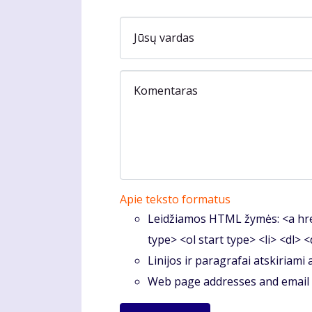
Jūsų vardas
Komentaras
Apie teksto formatus
Leidžiamos HTML žymės: <a hre
type> <ol start type> <li> <dl> 
Linijos ir paragrafai atskiriami
Web page addresses and email a