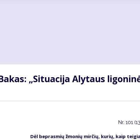
kas: „Si­tu­a­ci­ja Aly­taus li­go­ni­nė
Nr.
101 (1
Dėl be­pras­mių žmo­nių mir­čių, ku­rių, kaip tei­gi