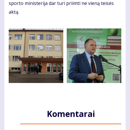
spor­to mi­nis­te­ri­ja dar tu­ri pri­im­ti ne vie­ną tei­sės
ak­tą.
Komentarai