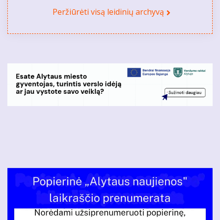
Peržiūrėti visą leidinių archyvą