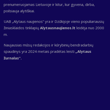
prenumeruojamas Lietuvoje ir kitur, kur gyvena, dirba,
poilsiauja alytiškiai.
UAB „Alytaus naujienos“ yra ir Dzūkijoje vieno populiariausių
žiniasklaidos tinklapių
Alytausnaujienos.lt
leidėja nuo 2000
m.
Naujausias mūsų redakcijos ir kūrybinių bendradarbių
spaudinys yra 2024 metais pradėtas leisti
„Alytaus
žurnalas“.