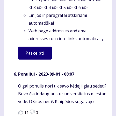
<h3 id> <h4 id> <h5 id> <h6 id>
Linijos ir paragrafai atskiriami
automatiškai
Web page addresses and email
addresses turn into links automatically.
Ponuliui
- 2023-09-01 - 08:07
O gal ponulis nori tik savo kėdėj ilgiau sėdėti?
Komentaras
Buvo čia ir daugiau kur universitetus miestan
vedė. O šitas net iš Klaipėdos sugalvojo
11
0