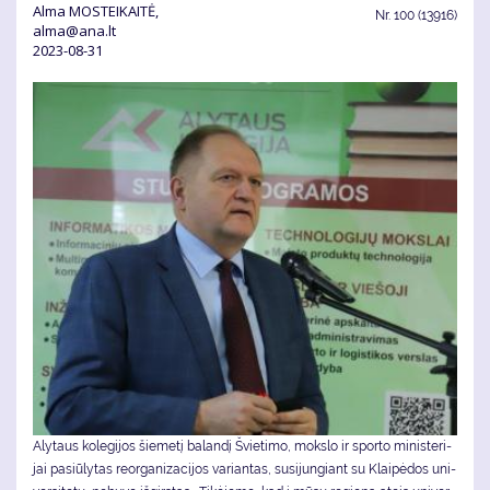
Alma MOSTEIKAITĖ,
Nr.
100 (13916)
alma@ana.lt
2023-08-31
Aly­taus ko­le­gi­jos šie­me­tį ba­lan­dį Švie­ti­mo, moks­lo ir spor­to mi­nis­te­ri­
jai pa­siū­ly­tas re­or­ga­ni­za­ci­jos va­rian­tas, su­si­jun­giant su Klai­pė­dos uni­