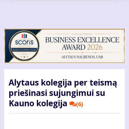
Pereiti
į
pagrindinį
turinį
Aly­taus ko­le­gi­ja per teis­mą
prie­ši­na­si su­jun­gi­mui su
Kau­no ko­le­gi­ja
(6)