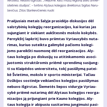
ver­si­te­tu, ne­bu­vo iš­girs­tas. „Ti­kė­jo­me, kad į mū­sų re­gio­ną at­eis uni­ver­
si­te­ti­nės stu­di­jos“, – tvir­ti­no Aly­taus ko­le­gi­jos di­rek­to­rius Sigitas Na­ru­
še­vi­čius. Zi­tos Stan­ke­vi­čie­nės nuotr.
Pra­ėju­siais me­tais ša­ly­je pra­si­dė­jo dis­ku­si­jos dėl
vals­ty­bi­nių ko­le­gi­jų re­or­ga­ni­za­ci­jos, kai ku­rias jas
su­jun­giant ir sie­kiant aukš­tes­nės moks­lo ko­ky­bės.
Per­nykš­tį lap­kri­tį bu­vo pri­im­tas Vy­riau­sy­bės nu­ta­
ri­mas, ku­riuo su­teik­ta ga­li­my­bė pa­čioms ko­le­gi­
joms pa­reikš­ti nuo­mo­nę dėl re­or­ga­ni­za­ci­jos. Aly­
taus ko­le­gi­ja po dis­ku­si­jų su ati­tin­ka­mo­mis aso­ci­
juo­to­mis struk­tū­ro­mis pri­ėmė spren­di­mą su­si­jung­
ti su Klai­pė­dos uni­ver­si­te­tu, to­kį pa­siū­ly­mą pa­tei­
kė Švie­ti­mo, moks­lo ir spor­to mi­nis­te­ri­jai. Ta­čiau
Dzū­ki­jos sos­ti­nė­je vei­kian­čios ko­le­gi­jos pa­siū­ly­mas
ne­bu­vo iš­girs­tas. Šie­me­tės lie­pos vi­du­ry­je Vy­riau­
sy­bė pri­ėmė nu­ta­ri­mą dėl Aly­taus ko­le­gi­jos re­or­ga­
ni­za­ci­jos ją pri­jun­giant prie Kau­no ko­le­gi­jos. Aly­
taus ko­le­gi­ja ir abi­pu­siu su­si­ta­ri­mu jun­gi­mui­si pa­si­