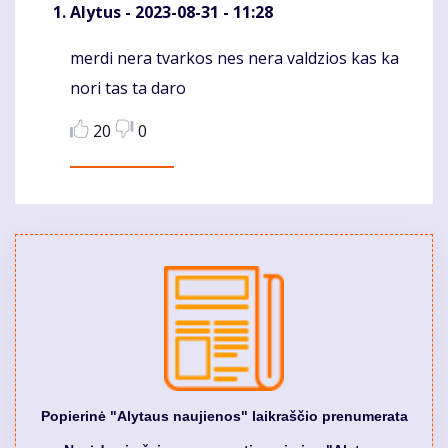
Alytus
- 2023-08-31 - 11:28
merdi nera tvarkos nes nera valdzios kas ka
Komentaras
nori tas ta daro
20
0
Popierinė "Alytaus naujienos" laikraščio prenumerata