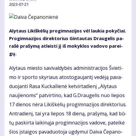
2023-07-21
Aly­taus Li­kiš­kė­lių pro­gim­na­zi­jos vėl lau­kia po­ky­čiai.
Pro­gim­na­zi­jos di­rek­to­rius Gin­tau­tas Drau­ge­lis pa­
ra­šė pra­šy­mą at­leis­ti jį iš mo­kyk­los va­do­vo pa­rei­
gų.
Aly­taus mies­to sa­vi­val­dy­bės ad­mi­nist­ra­ci­jos Švie­ti­
mo ir spor­to sky­riaus atos­to­gau­jan­tį ve­dė­ją pa­va­
duo­jan­ti Ra­sa Kuc­kai­lie­nė ket­vir­ta­die­nį „Aly­taus
nau­jie­noms“ pa­tvir­ti­no, kad G.Drau­ge­lis nuo lie­pos
17 die­nos nė­ra Li­kiš­kė­lių pro­gim­na­zi­jos di­rek­to­rius.
Ant­ra­die­nį, tai yra lie­pos 18 die­ną, pra­šy­mą, kad bū­
tų pa­skir­ta lai­ki­ną­ja pro­gim­na­zi­jos va­do­ve, pa­tei­kė
šios įstai­gos pa­va­duo­to­ja ug­dy­mui Dai­va Če­pa­no­