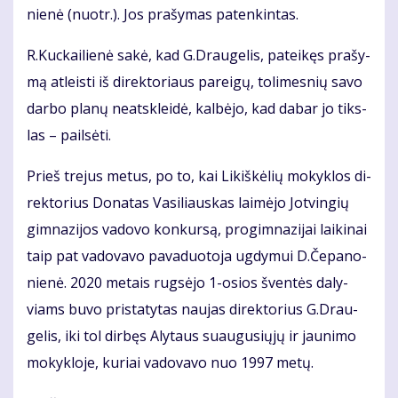
nie­nė (nuotr.). Jos pra­šy­mas pa­ten­kin­tas.
R.Kuc­kai­lie­nė sa­kė, kad G.Drau­ge­lis, pa­tei­kęs pra­šy­
mą at­leis­ti iš di­rek­to­riaus pa­rei­gų, to­li­mes­nių sa­vo
dar­bo pla­nų ne­at­sklei­dė, kal­bė­jo, kad da­bar jo tiks­
las – pail­sė­ti.
Prieš tre­jus me­tus, po to, kai Li­kiš­kė­lių mo­kyk­los di­
rek­to­rius Do­na­tas Va­si­liaus­kas lai­mė­jo Jot­vin­gių
gim­na­zi­jos va­do­vo kon­kur­są, pro­gim­na­zi­jai lai­ki­nai
taip pat va­do­va­vo pa­va­duo­to­ja ug­dy­mui D.Če­pa­no­
nie­nė. 2020 me­tais rug­sė­jo 1-osios šven­tės da­ly­
viams bu­vo pri­sta­ty­tas nau­jas di­rek­to­rius G.Drau­
ge­lis, iki tol dir­bęs Aly­taus su­au­gu­sių­jų ir jau­ni­mo
mo­kyk­lo­je, ku­riai va­do­va­vo nuo 1997 me­tų.