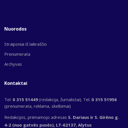
Nuorodos
Straipsniai iš laikraščio
Prenumerata
Archyvas
Kontaktai
Tel.
0 315 51449
(redakcija, žurnalistai). Tel.
0 315 51956
(prenumerata, reklama, skelbimai)
Redakcijos, priimamojo adresas
S. Dariaus ir S. Girėno g.
4-2 (nuo gatvės pusės), LT-62137, Alytus