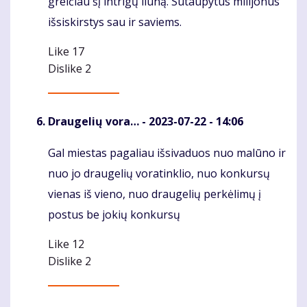
greičiau šį intrigų liūną. Sutaupytus milijonus
išsiskirstys sau ir saviems.
Like
17
Dislike
2
Draugelių vora…
- 2023-07-22 - 14:06
Gal miestas pagaliau išsivaduos nuo malūno ir
Komentaras
nuo jo draugelių voratinklio, nuo konkursų
vienas iš vieno, nuo draugelių perkėlimų į
postus be jokių konkursų
Like
12
Dislike
2