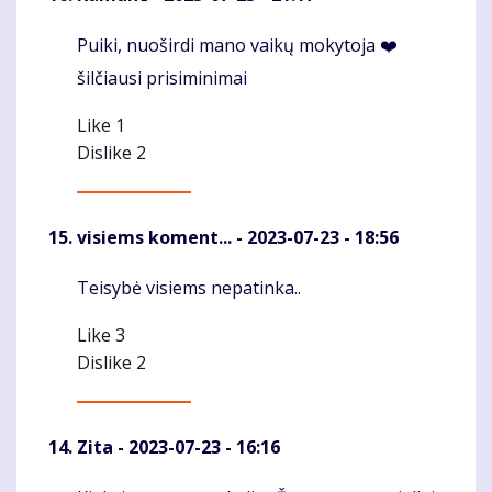
Puiki, nuoširdi mano vaikų mokytoja ❤️
Komentaras
šilčiausi prisiminimai
Like
1
Dislike
2
visiems koment...
- 2023-07-23 - 18:56
Teisybė visiems nepatinka..
Komentaras
Like
3
Dislike
2
Zita
- 2023-07-23 - 16:16