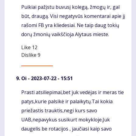
Puikiai pažįstu buvusį kolegą, žmogų ir, gal
Komentaras
būt, draugą. Visi negatyvūs komentarai apie jį
rašomi FB yra kliedesiai. Ne taip daug tokių
dorų žmonių vaikščioja Alytaus mieste.
Like
12
Dislike
9
Oi
- 2023-07-22 - 15:51
Prasti atsiliepimai,bet juk vedėjas ir meras tie
Komentaras
patys,kurie palsikė ir palaikytų.Tai kokia
priežastis trauktis,negi kurs savo
UAB,nepavykus susikurt mokykloje.Juk
daugelis be rotacijos , jaučiasi kaip savo