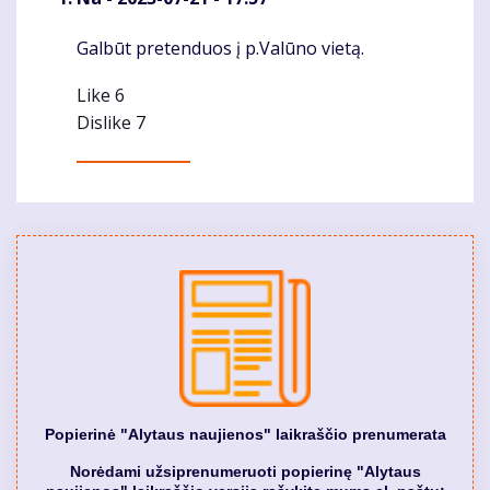
Galbūt pretenduos į p.Valūno vietą.
Komentaras
Like
6
Dislike
7
Popierinė "Alytaus naujienos" laikraščio prenumerata
Norėdami užsiprenumeruoti popierinę "Alytaus