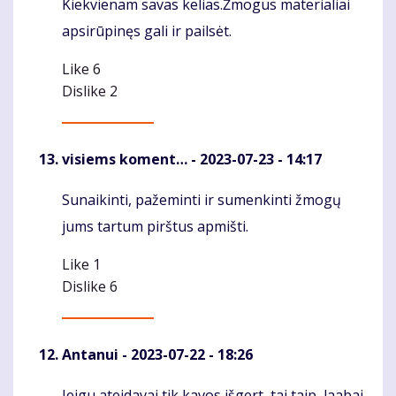
Kiekvienam savas kelias.Žmogus materialiai
Komentaras
apsirūpinęs gali ir pailsėt.
Like
6
Dislike
2
visiems koment…
- 2023-07-23 - 14:17
Sunaikinti, pažeminti ir sumenkinti žmogų
Komentaras
jums tartum pirštus apmišti.
Like
1
Dislike
6
Antanui
- 2023-07-22 - 18:26
Jeigu ateidavai tik kavos išgert, tai taip, laabai