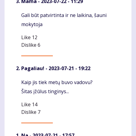
Mama
- 2023-07-22 - 11:29
Gali būt patvirtinta ir ne laikina, šauni
Komentaras
mokytoja
Like
12
Dislike
6
Pagaliau!
- 2023-07-21 - 19:22
Kaip jis tiek metų buvo vadovu?
Komentaras
Šitas įžūlus tinginys...
Like
14
Dislike
7
Na
- 2023-07-21 - 17:57