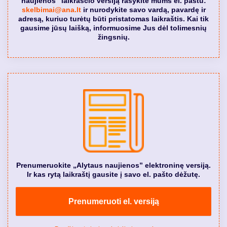
naujienos" laikraščio versiją rašykite mums el. paštu:
skelbimai@ana.lt
ir nurodykite savo vardą, pavardę ir
adresą, kuriuo turėtų būti pristatomas laikraštis. Kai tik
gausime jūsų laišką, informuosime Jus dėl tolimesnių
žingsnių.
Prenumeruokite „Alytaus naujienos” elektroninę versiją.
Ir kas rytą laikraštį gausite į savo el. pašto dėžutę.
Prenumeruoti el. versiją