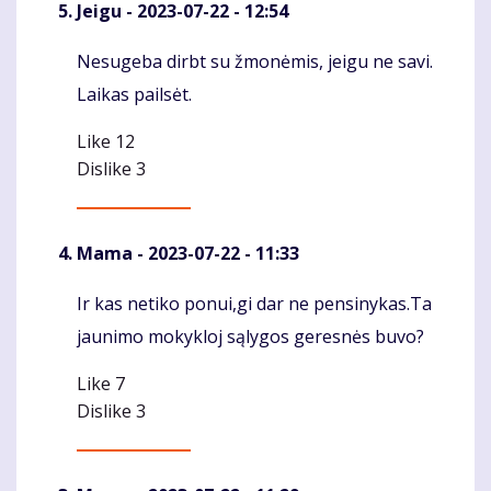
Jeigu
- 2023-07-22 - 12:54
Nesugeba dirbt su žmonėmis, jeigu ne savi.
Komentaras
Laikas pailsėt.
Like
12
Dislike
3
Mama
- 2023-07-22 - 11:33
Ir kas netiko ponui,gi dar ne pensinykas.Ta
Komentaras
jaunimo mokykloj sąlygos geresnės buvo?
Like
7
Dislike
3