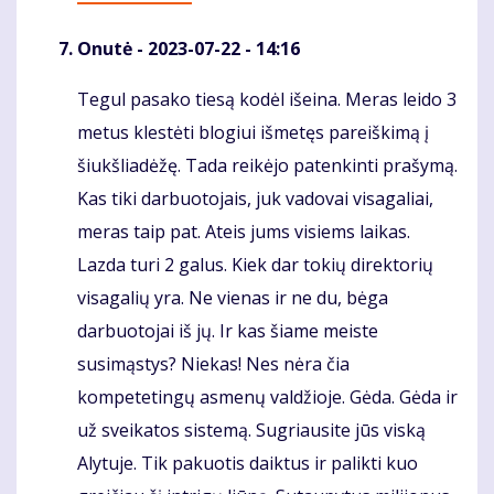
Onutė
- 2023-07-22 - 14:16
Tegul pasako tiesą kodėl išeina. Meras leido 3
Komentaras
metus klestėti blogiui išmetęs pareiškimą į
šiukšliadėžę. Tada reikėjo patenkinti prašymą.
Kas tiki darbuotojais, juk vadovai visagaliai,
meras taip pat. Ateis jums visiems laikas.
Lazda turi 2 galus. Kiek dar tokių direktorių
visagalių yra. Ne vienas ir ne du, bėga
darbuotojai iš jų. Ir kas šiame meiste
susimąstys? Niekas! Nes nėra čia
kompetetingų asmenų valdžioje. Gėda. Gėda ir
už sveikatos sistemą. Sugriausite jūs viską
Alytuje. Tik pakuotis daiktus ir palikti kuo