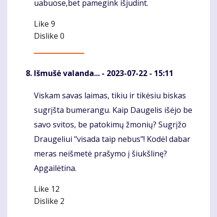
uabuose,bet pamegink išjudint.
Like
9
Dislike
0
Išmušė valanda...
- 2023-07-22 - 15:11
Viskam savas laimas, tikiu ir tikėsiu biskas
Komentaras
sugrįšta bumerangu. Kaip Daugelis išėjo be
savo svitos, be patokimų žmonių? Sugrįžo
Draugeliui "visada taip nebus"! Kodėl dabar
meras neišmetė prašymo į šiukšlinę?
Apgailėtina.
Like
12
Dislike
2