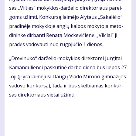
sas „Vil­ties“ mo­kyk­los-dar­že­lio di­rek­to­riaus pa­rei­
goms už­im­ti. Kon­kur­są lai­mė­jo Aly­taus „Sa­ka­lė­lio“
pra­di­nė­je mo­kyk­lo­je an­glų kal­bos mo­ky­to­ja me­to­
di­nin­ke dir­ban­ti Re­na­ta Moc­ke­vi­čie­nė. „Vil­čiai“ ji
pra­dės va­do­vau­ti nuo rug­pjū­čio 1 die­nos.
„Dre­vi­nu­ko“ dar­že­lio-mo­kyk­los di­rek­to­rei Jur­gi­tai
Ka­man­du­lie­nei pas­ku­ti­nė dar­bo die­na bus lie­pos 27
-oji (ji yra lai­mė­ju­si Dau­gų Vla­do Mi­ro­no gim­na­zi­jos
va­do­vo kon­kur­są), ta­da ir bus skel­bia­mas kon­kur­
sas di­rek­to­riaus vie­tai už­im­ti.