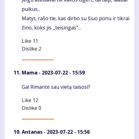
Komentaras
puikus...
Matyt, rašo tie, kas dirbo su šiuo ponu ir tikrai
žino, koks jis ,,teisingas"...
Like
11
Dislike
2
Mama
- 2023-07-22 - 15:59
Gal Rimantė sau vietą taisosi?
Komentaras
Like
12
Dislike
0
Antanas
- 2023-07-22 - 15:56