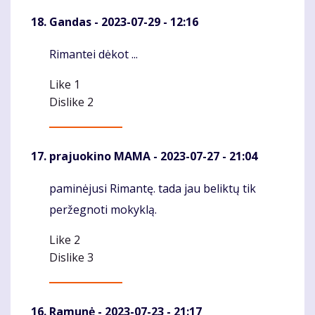
Gandas
- 2023-07-29 - 12:16
Rimantei dėkot ...
Komentaras
Like
1
Dislike
2
prajuokino MAMA
- 2023-07-27 - 21:04
paminėjusi Rimantę. tada jau beliktų tik
Komentaras
peržegnoti mokyklą.
Like
2
Dislike
3
Ramunė
- 2023-07-23 - 21:17