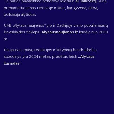
To paties pavadinimo bendrovė leidžia ir
el. laikraštį,
kuris
prenumeruojamas Lietuvoje ir kitur, kur gyvena, dirba,
poilsiauja alytiškiai.
UAB „Alytaus naujienos“ yra ir Dzūkijoje vieno populiariausių
žiniasklaidos tinklapių
Alytausnaujienos.lt
leidėja nuo 2000
m.
Naujausias mūsų redakcijos ir kūrybinių bendradarbių
spaudinys yra 2024 metais pradėtas leisti
„Alytaus
žurnalas“.