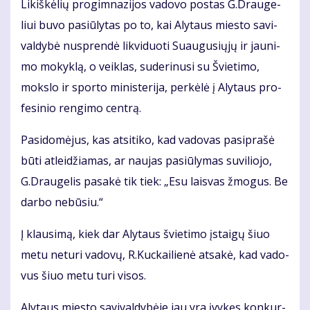
Li­kiš­kė­lių pro­gim­na­zi­jos va­do­vo pos­tas G.Drau­ge­
liui bu­vo pa­siū­ly­tas po to, kai Aly­taus mies­to sa­vi­
val­dy­bė nu­spren­dė lik­vi­duo­ti Su­au­gu­sių­jų ir jau­ni­
mo mo­kyk­lą, o veik­las, su­de­ri­nu­si su Švie­ti­mo,
moks­lo ir spor­to mi­nis­te­ri­ja, per­kė­lė į Aly­taus pro­
fe­si­nio ren­gi­mo cen­trą.
Pa­si­do­mė­jus, kas at­si­ti­ko, kad va­do­vas pa­si­pra­šė
bū­ti at­lei­džia­mas, ar nau­jas pa­siū­ly­mas su­vi­lio­jo,
G.Drau­ge­lis pa­sa­kė tik tiek: „Esu lais­vas žmo­gus. Be
dar­bo ne­bū­siu.“
Į klau­si­mą, kiek dar Aly­taus švie­ti­mo įstai­gų šiuo
me­tu ne­tu­ri va­do­vų, R.Kuc­kai­lie­nė at­sa­kė, kad va­do­
vus šiuo me­tu tu­ri vi­sos.
Aly­taus mies­to sa­vi­val­dy­bė­je jau yra įvy­kęs kon­kur­