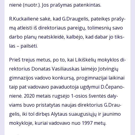
nie­nė (nuotr.). Jos pra­šy­mas pa­ten­kin­tas.
R.Kuc­kai­lie­nė sa­kė, kad G.Drau­ge­lis, pa­tei­kęs pra­šy­
mą at­leis­ti iš di­rek­to­riaus pa­rei­gų, to­li­mes­nių sa­vo
dar­bo pla­nų ne­at­sklei­dė, kal­bė­jo, kad da­bar jo tiks­
las – pail­sė­ti.
Prieš tre­jus me­tus, po to, kai Li­kiš­kė­lių mo­kyk­los di­
rek­to­rius Do­na­tas Va­si­liaus­kas lai­mė­jo Jot­vin­gių
gim­na­zi­jos va­do­vo kon­kur­są, pro­gim­na­zi­jai lai­ki­nai
taip pat va­do­va­vo pa­va­duo­to­ja ug­dy­mui D.Če­pa­no­
nie­nė. 2020 me­tais rug­sė­jo 1-osios šven­tės da­ly­
viams bu­vo pri­sta­ty­tas nau­jas di­rek­to­rius G.Drau­
ge­lis, iki tol dir­bęs Aly­taus su­au­gu­sių­jų ir jau­ni­mo
mo­kyk­lo­je, ku­riai va­do­va­vo nuo 1997 me­tų.