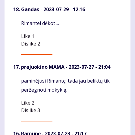
Gandas
- 2023-07-29 - 12:16
Rimantei dėkot ...
Komentaras
Like
1
Dislike
2
prajuokino MAMA
- 2023-07-27 - 21:04
paminėjusi Rimantę. tada jau beliktų tik
Komentaras
peržegnoti mokyklą.
Like
2
Dislike
3
Ramunė
- 2023-07-23 - 21:17