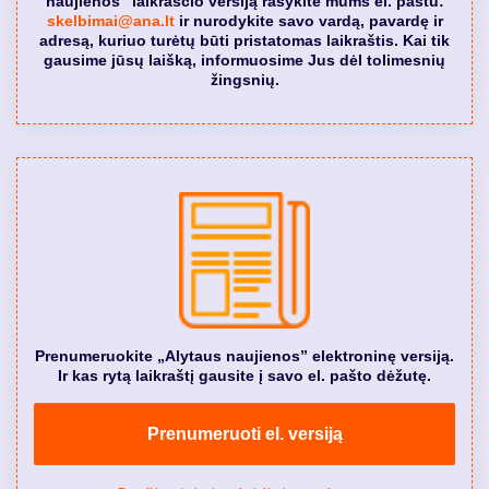
naujienos" laikraščio versiją rašykite mums el. paštu:
skelbimai@ana.lt
ir nurodykite savo vardą, pavardę ir
adresą, kuriuo turėtų būti pristatomas laikraštis. Kai tik
gausime jūsų laišką, informuosime Jus dėl tolimesnių
žingsnių.
Prenumeruokite „Alytaus naujienos” elektroninę versiją.
Ir kas rytą laikraštį gausite į savo el. pašto dėžutę.
Prenumeruoti el. versiją