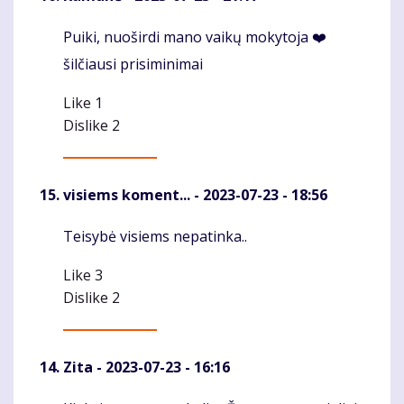
Puiki, nuoširdi mano vaikų mokytoja ❤️
Komentaras
šilčiausi prisiminimai
Like
1
Dislike
2
visiems koment...
- 2023-07-23 - 18:56
Teisybė visiems nepatinka..
Komentaras
Like
3
Dislike
2
Zita
- 2023-07-23 - 16:16