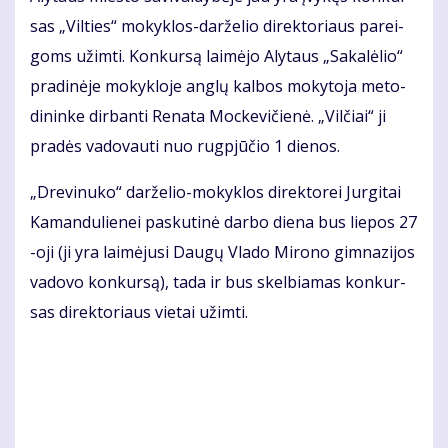
sas „Vil­ties“ mo­kyk­los-dar­že­lio di­rek­to­riaus pa­rei­
goms už­im­ti. Kon­kur­są lai­mė­jo Aly­taus „Sa­ka­lė­lio“
pra­di­nė­je mo­kyk­lo­je an­glų kal­bos mo­ky­to­ja me­to­
di­nin­ke dir­ban­ti Re­na­ta Moc­ke­vi­čie­nė. „Vil­čiai“ ji
pra­dės va­do­vau­ti nuo rug­pjū­čio 1 die­nos.
„Dre­vi­nu­ko“ dar­že­lio-mo­kyk­los di­rek­to­rei Jur­gi­tai
Ka­man­du­lie­nei pas­ku­ti­nė dar­bo die­na bus lie­pos 27
-oji (ji yra lai­mė­ju­si Dau­gų Vla­do Mi­ro­no gim­na­zi­jos
va­do­vo kon­kur­są), ta­da ir bus skel­bia­mas kon­kur­
sas di­rek­to­riaus vie­tai už­im­ti.