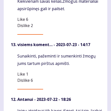
Kiekvienam savas kelias.Žmogus materialiai
Komentaras
apsirūpinęs gali ir pailsėt.
Like
6
Dislike
2
visiems koment…
- 2023-07-23 - 14:17
Sunaikinti, pažeminti ir sumenkinti žmogų
Komentaras
jums tartum pirštus apmišti.
Like
1
Dislike
6
Antanui
- 2023-07-22 - 18:26
Jeigu ateidavai tik kavos išgert, tai taip, laabai