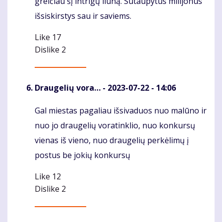
greičiau šį intrigų liūną. Sutaupytus milijonus
išsiskirstys sau ir saviems.
Like
17
Dislike
2
Draugelių vora…
- 2023-07-22 - 14:06
Gal miestas pagaliau išsivaduos nuo malūno ir
Komentaras
nuo jo draugelių voratinklio, nuo konkursų
vienas iš vieno, nuo draugelių perkėlimų į
postus be jokių konkursų
Like
12
Dislike
2