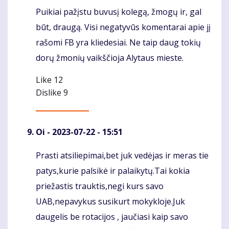
Puikiai pažįstu buvusį kolegą, žmogų ir, gal
Komentaras
būt, draugą. Visi negatyvūs komentarai apie jį
rašomi FB yra kliedesiai. Ne taip daug tokių
dorų žmonių vaikščioja Alytaus mieste.
Like
12
Dislike
9
Oi
- 2023-07-22 - 15:51
Prasti atsiliepimai,bet juk vedėjas ir meras tie
Komentaras
patys,kurie palsikė ir palaikytų.Tai kokia
priežastis trauktis,negi kurs savo
UAB,nepavykus susikurt mokykloje.Juk
daugelis be rotacijos , jaučiasi kaip savo