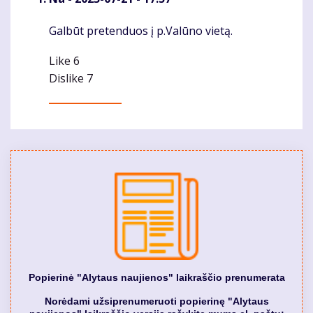
Galbūt pretenduos į p.Valūno vietą.
Komentaras
Like
6
Dislike
7
Popierinė "Alytaus naujienos" laikraščio prenumerata
Norėdami užsiprenumeruoti popierinę "Alytaus