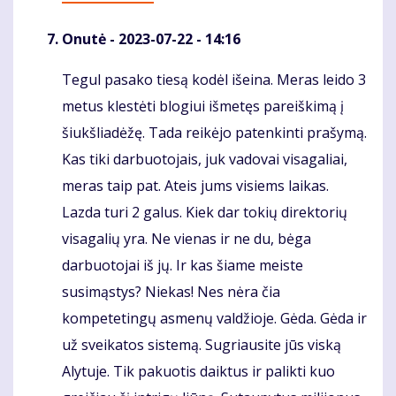
Onutė
- 2023-07-22 - 14:16
Tegul pasako tiesą kodėl išeina. Meras leido 3
Komentaras
metus klestėti blogiui išmetęs pareiškimą į
šiukšliadėžę. Tada reikėjo patenkinti prašymą.
Kas tiki darbuotojais, juk vadovai visagaliai,
meras taip pat. Ateis jums visiems laikas.
Lazda turi 2 galus. Kiek dar tokių direktorių
visagalių yra. Ne vienas ir ne du, bėga
darbuotojai iš jų. Ir kas šiame meiste
susimąstys? Niekas! Nes nėra čia
kompetetingų asmenų valdžioje. Gėda. Gėda ir
už sveikatos sistemą. Sugriausite jūs viską
Alytuje. Tik pakuotis daiktus ir palikti kuo