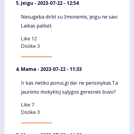
Jeigu
- 2023-07-22 - 12:54
Nesugeba dirbt su žmonėmis, jeigu ne savi.
Komentaras
Laikas pailsėt.
Like
12
Dislike
3
Mama
- 2023-07-22 - 11:33
Ir kas netiko ponui,gi dar ne pensinykas.Ta
Komentaras
jaunimo mokykloj sąlygos geresnės buvo?
Like
7
Dislike
3