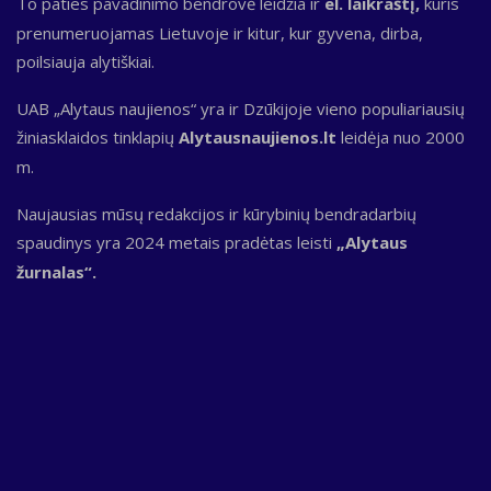
To paties pavadinimo bendrovė leidžia ir
el. laikraštį,
kuris
prenumeruojamas Lietuvoje ir kitur, kur gyvena, dirba,
poilsiauja alytiškiai.
UAB „Alytaus naujienos“ yra ir Dzūkijoje vieno populiariausių
žiniasklaidos tinklapių
Alytausnaujienos.lt
leidėja nuo 2000
m.
Naujausias mūsų redakcijos ir kūrybinių bendradarbių
spaudinys yra 2024 metais pradėtas leisti
„Alytaus
žurnalas“.