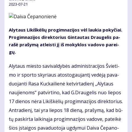
2023-07-21
Aly­taus Li­kiš­kė­lių pro­gim­na­zi­jos vėl lau­kia po­ky­čiai.
Pro­gim­na­zi­jos di­rek­to­rius Gin­tau­tas Drau­ge­lis pa­
ra­šė pra­šy­mą at­leis­ti jį iš mo­kyk­los va­do­vo pa­rei­
gų.
Aly­taus mies­to sa­vi­val­dy­bės ad­mi­nist­ra­ci­jos Švie­ti­
mo ir spor­to sky­riaus atos­to­gau­jan­tį ve­dė­ją pa­va­
duo­jan­ti Ra­sa Kuc­kai­lie­nė ket­vir­ta­die­nį „Aly­taus
nau­jie­noms“ pa­tvir­ti­no, kad G.Drau­ge­lis nuo lie­pos
17 die­nos nė­ra Li­kiš­kė­lių pro­gim­na­zi­jos di­rek­to­rius.
Ant­ra­die­nį, tai yra lie­pos 18 die­ną, pra­šy­mą, kad bū­
tų pa­skir­ta lai­ki­ną­ja pro­gim­na­zi­jos va­do­ve, pa­tei­kė
šios įstai­gos pa­va­duo­to­ja ug­dy­mui Dai­va Če­pa­no­