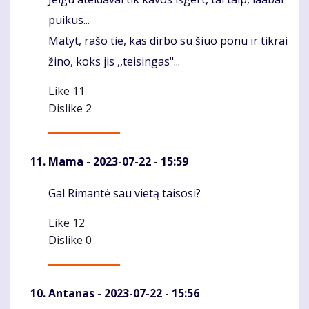
Komentaras
puikus...
Matyt, rašo tie, kas dirbo su šiuo ponu ir tikrai
žino, koks jis ,,teisingas"...
Like
11
Dislike
2
Mama
- 2023-07-22 - 15:59
Gal Rimantė sau vietą taisosi?
Komentaras
Like
12
Dislike
0
Antanas
- 2023-07-22 - 15:56