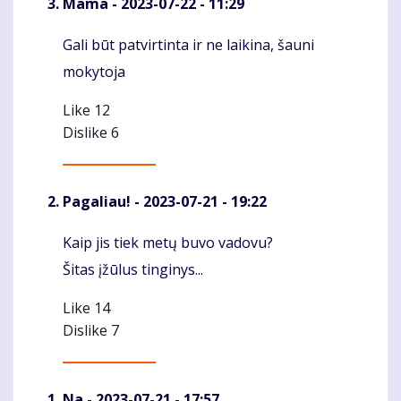
Mama
- 2023-07-22 - 11:29
Gali būt patvirtinta ir ne laikina, šauni
Komentaras
mokytoja
Like
12
Dislike
6
Pagaliau!
- 2023-07-21 - 19:22
Kaip jis tiek metų buvo vadovu?
Komentaras
Šitas įžūlus tinginys...
Like
14
Dislike
7
Na
- 2023-07-21 - 17:57