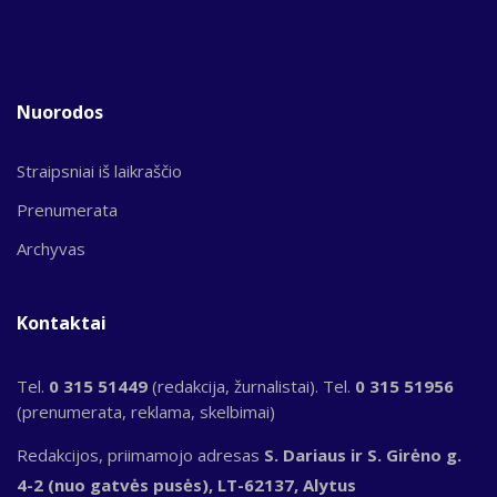
Nuorodos
Straipsniai iš laikraščio
Prenumerata
Archyvas
Kontaktai
Tel.
0 315 51449
(redakcija, žurnalistai). Tel.
0 315 51956
(prenumerata, reklama, skelbimai)
Redakcijos, priimamojo adresas
S. Dariaus ir S. Girėno g.
4-2 (nuo gatvės pusės), LT-62137, Alytus