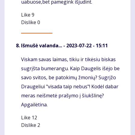
uabuose,bet pamegink išjudint.
Like
9
Dislike
0
Išmušė valanda...
- 2023-07-22 - 15:11
Viskam savas laimas, tikiu ir tikėsiu biskas
Komentaras
sugrįšta bumerangu. Kaip Daugelis išėjo be
savo svitos, be patokimų žmonių? Sugrįžo
Draugeliui "visada taip nebus"! Kodėl dabar
meras neišmetė prašymo į šiukšlinę?
Apgailėtina.
Like
12
Dislike
2