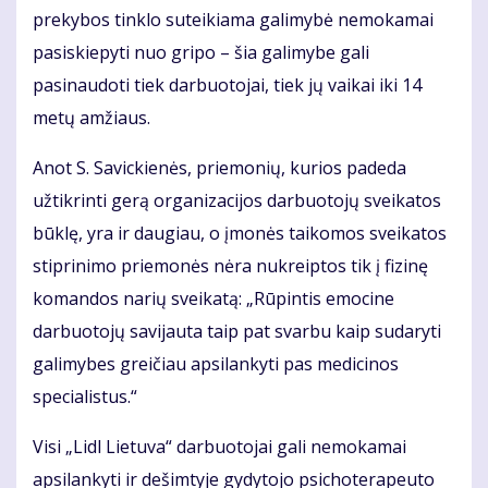
prekybos tinklo suteikiama galimybė nemokamai
pasiskiepyti nuo gripo – šia galimybe gali
pasinaudoti tiek darbuotojai, tiek jų vaikai iki 14
metų amžiaus.
Anot S. Savickienės, priemonių, kurios padeda
užtikrinti gerą organizacijos darbuotojų sveikatos
būklę, yra ir daugiau, o įmonės taikomos sveikatos
stiprinimo priemonės nėra nukreiptos tik į fizinę
komandos narių sveikatą: „Rūpintis emocine
darbuotojų savijauta taip pat svarbu kaip sudaryti
galimybes greičiau apsilankyti pas medicinos
specialistus.“
Visi „Lidl Lietuva“ darbuotojai gali nemokamai
apsilankyti ir dešimtyje gydytojo psichoterapeuto