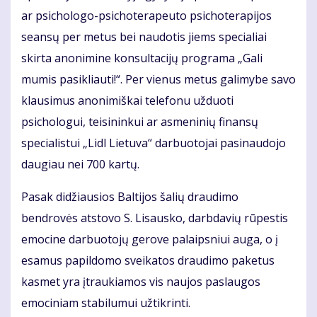
ar psichologo-psichoterapeuto psichoterapijos
seansų per metus bei naudotis jiems specialiai
skirta anonimine konsultacijų programa „Gali
mumis pasikliauti!“. Per vienus metus galimybe savo
klausimus anonimiškai telefonu užduoti
psichologui, teisininkui ar asmeninių finansų
specialistui „Lidl Lietuva“ darbuotojai pasinaudojo
daugiau nei 700 kartų.
Pasak didžiausios Baltijos šalių draudimo
bendrovės atstovo S. Lisausko, darbdavių rūpestis
emocine darbuotojų gerove palaipsniui auga, o į
esamus papildomo sveikatos draudimo paketus
kasmet yra įtraukiamos vis naujos paslaugos
emociniam stabilumui užtikrinti.