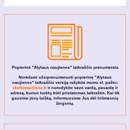
Popierinė "Alytaus naujienos" laikraščio prenumerata
Norėdami užsiprenumeruoti popierinę "Alytaus
naujienos" laikraščio versiją rašykite mums el. paštu:
skelbimai@ana.lt
ir nurodykite savo vardą, pavardę ir
adresą, kuriuo turėtų būti pristatomas laikraštis. Kai tik
gausime jūsų laišką, informuosime Jus dėl tolimesnių
žingsnių.