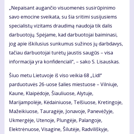
„Nepaisant augančio visuomenės susirūpinimo
savo emocine sveikata, su šia sritimi susijusiems
specialistų vizitams draudimą naudoja tik dalis
darbuotojų. Spėjame, kad darbuotojai baiminasi,
jog apie iškilusius sunkumus sužinos jų darbdavys,
tačiau darbuotojai turėtų jaustis saugūs – visa
informacija yra konfidenciali“, – sako S. Lisauskas.
Šiuo metu Lietuvoje iš viso veikia 68 „Lidl“
parduotuvės 26-uose šalies miestuose – Vilniuje,
Kaune, Klaipėdoje, Šiauliuose, Alytuje,
Marijampolėje, Kėdainiuose, Telšiuose, Kretingoje,
Mažeikiuose, Tauragėje, Jonavoje, Panevėžyje,
Ukmergėje, Utenoje, Plungėje, Palangoje,
Elektrėnuose, Visagine, Šilutėje, Radviliškyje,