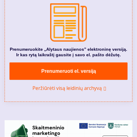
Prenumeruokite „Alytaus naujienos” elektroninę versiją.
Ir kas rytą laikraštį gausite į savo el. pašto dėžutę.
Prenumeruoti el. versiją
Peržiūrėti visą leidinių archyvą