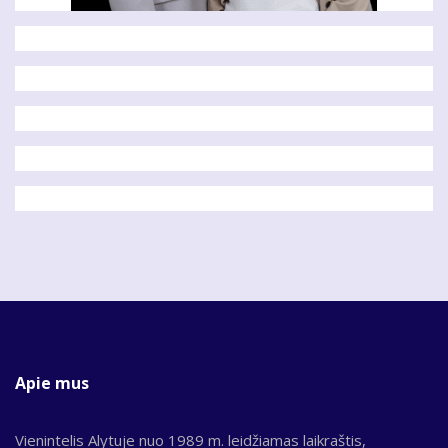
Apie mus
Vienintelis Alytuje nuo 1989 m. leidžiamas laikraštis,