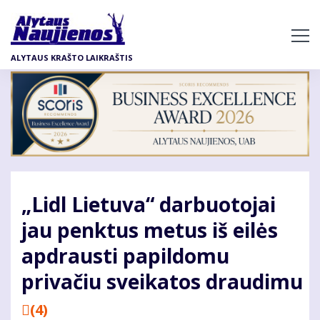
Pereiti
į
pagrindinį
ALYTAUS KRAŠTO LAIKRAŠTIS
turinį
„Lidl Lietuva“ darbuotojai
jau penktus metus iš eilės
apdrausti papildomu
privačiu sveikatos draudimu
(4)