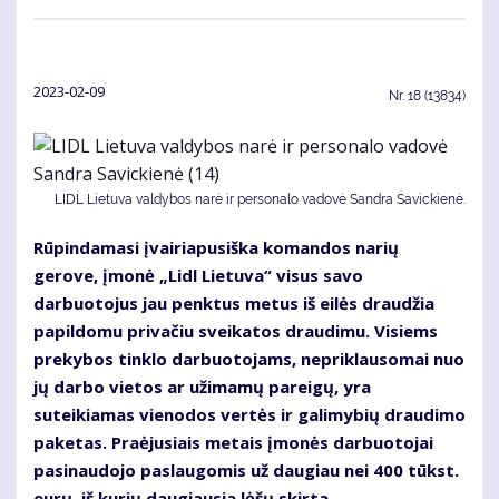
2023-02-09
Nr.
18 (13834)
LIDL Lietuva valdybos narė ir personalo vadovė Sandra Savickienė.
Rūpindamasi įvairiapusiška komandos narių
gerove, įmonė „Lidl Lietuva“ visus savo
darbuotojus jau penktus metus iš eilės draudžia
papildomu privačiu sveikatos draudimu. Visiems
prekybos tinklo darbuotojams, nepriklausomai nuo
jų darbo vietos ar užimamų pareigų, yra
suteikiamas vienodos vertės ir galimybių draudimo
paketas. Praėjusiais metais įmonės darbuotojai
pasinaudojo paslaugomis už daugiau nei 400 tūkst.
eurų, iš kurių daugiausia lėšų skirta