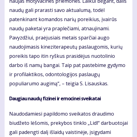
naujas motyvacines priemones. Laikui bėgant, dalis
naudų gali prarasti savo aktualumą, todėl
patenkinant komandos narių poreikius, įvairūs
naudų paketai yra praplečiami, atnaujinami.
Pavyzdžiui, praėjusiais metais sparčiai augo
naudojimasis kineziterapeutų paslaugomis, kurių
poreikis tapo itin ryškus prasidėjus nuotolinio
darbo iš namų bangai. Taip pat pastebime gydymo
ir profilaktikos, odontologijos paslaugų
populiarumo augimą“, – teigia S. Lisauskas.
Daugiau naudų fizinei ir emocinei sveikatai
Naudodamiesi papildomo sveikatos draudimo
biudžeto lėšomis, prekybos tinklo „Lidl“ darbuotojai
gali padengti dalį išlaidų vaistinėje, įsigydami