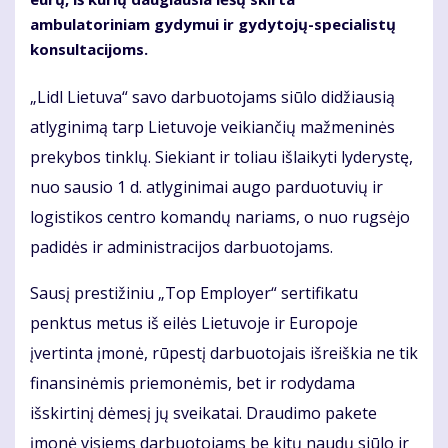
ambulatoriniam gydymui ir gydytojų-specialistų
konsultacijoms.
„Lidl Lietuva“ savo darbuotojams siūlo didžiausią
atlyginimą tarp Lietuvoje veikiančių mažmeninės
prekybos tinklų. Siekiant ir toliau išlaikyti lyderystę,
nuo sausio 1 d. atlyginimai augo parduotuvių ir
logistikos centro komandų nariams, o nuo rugsėjo
padidės ir administracijos darbuotojams.
Sausį prestižiniu „Top Employer“ sertifikatu
penktus metus iš eilės Lietuvoje ir Europoje
įvertinta įmonė, rūpestį darbuotojais išreiškia ne tik
finansinėmis priemonėmis, bet ir rodydama
išskirtinį dėmesį jų sveikatai. Draudimo pakete
įmonė visiems darbuotojams be kitų naudų siūlo ir