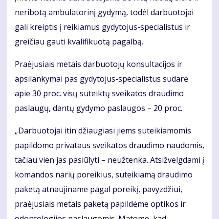
neribotą ambulatorinį gydymą, todėl darbuotojai
gali kreiptis į reikiamus gydytojus-specialistus ir
greičiau gauti kvalifikuotą pagalbą.
Praėjusiais metais darbuotojų konsultacijos ir
apsilankymai pas gydytojus-specialistus sudarė
apie 30 proc. visų suteiktų sveikatos draudimo
paslaugų, dantų gydymo paslaugos – 20 proc.
„Darbuotojai itin džiaugiasi jiems suteikiamomis
papildomo privataus sveikatos draudimo naudomis,
tačiau vien jas pasiūlyti – neužtenka. Atsižvelgdami į
komandos narių poreikius, suteikiamą draudimo
paketą atnaujiname pagal poreikį, pavyzdžiui,
praėjusiais metais paketą papildėme optikos ir
odontologijos paslaugomis. Matome, kad