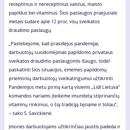
receptinius ir nereceptinius vaistus, maisto
papildus bei vitaminus. Šios paslaugos praėjusiais
metais sudarė apie 12 proc. visų sveikatos
draudimo paslaugų.
„Pastebėjome, kad prasidėjus pandemijai,
darbuotojų susidomėjimas papildomo privataus
sveikatos draudimo paslaugomis išaugo, todėl
paskatinti šios situacijos, ėmėmės papildomų
priemonių darbuotojų sveikatingumui užtikrinti.
Pandemijos metu pirmą kartą visiems „Lidl Lietuva“
komandos nariams įteikėme imunitetą stiprinančių
vitaminų rinkinius, o šią tradiciją tęsiame ir toliau“,
– sako S. Savickienė.
Įmonės darbuotojams užtikrinčiau jaustis padeda ir