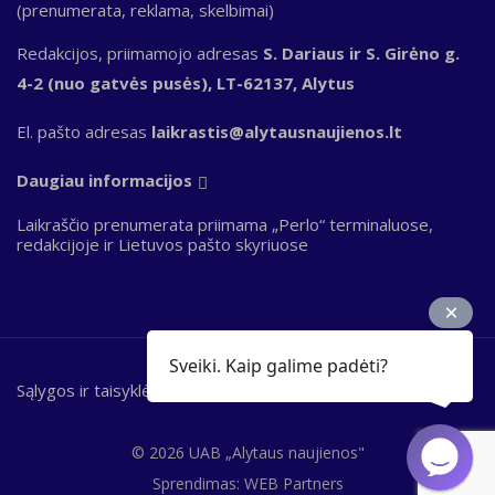
(prenumerata, reklama, skelbimai)
Redakcijos, priimamojo adresas
S. Dariaus ir S. Girėno g.
4-2 (nuo gatvės pusės), LT-62137, Alytus
El. pašto adresas
laikrastis@alytausnaujienos.lt
Daugiau informacijos
Laikraščio prenumerata priimama „Perlo“ terminaluose,
redakcijoje ir Lietuvos pašto skyriuose
Sveiki. Kaip galime padėti?
Sąlygos ir taisyklės
Bottom
footer
© 2026 UAB „Alytaus naujienos"
Sprendimas:
WEB Partners