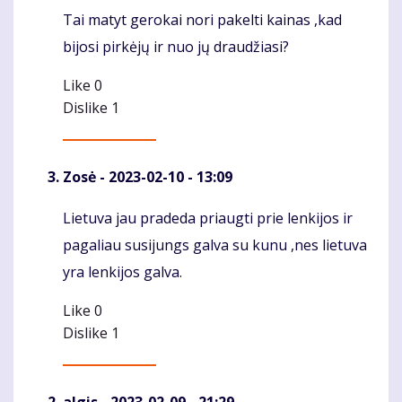
Tai matyt gerokai nori pakelti kainas ,kad
Komentaras
bijosi pirkėjų ir nuo jų draudžiasi?
Like
0
Dislike
1
Zosė
- 2023-02-10 - 13:09
Lietuva jau pradeda priaugti prie lenkijos ir
Komentaras
pagaliau susijungs galva su kunu ,nes lietuva
yra lenkijos galva.
Like
0
Dislike
1