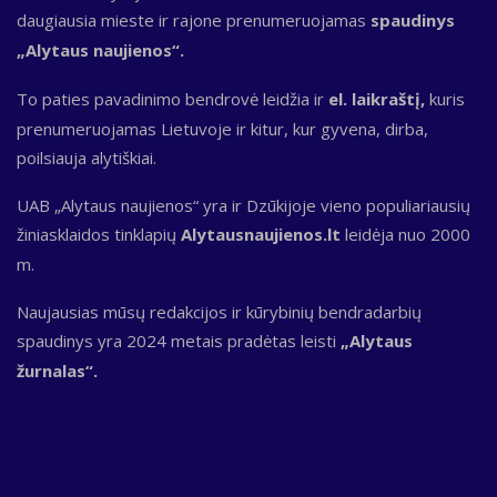
daugiausia mieste ir rajone prenumeruojamas
spaudinys
„Alytaus naujienos“.
To paties pavadinimo bendrovė leidžia ir
el. laikraštį,
kuris
prenumeruojamas Lietuvoje ir kitur, kur gyvena, dirba,
poilsiauja alytiškiai.
UAB „Alytaus naujienos“ yra ir Dzūkijoje vieno populiariausių
žiniasklaidos tinklapių
Alytausnaujienos.lt
leidėja nuo 2000
m.
Naujausias mūsų redakcijos ir kūrybinių bendradarbių
spaudinys yra 2024 metais pradėtas leisti
„Alytaus
žurnalas“.