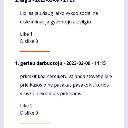
algis
- 2023-02-09 - 21:29
Lidl as jau daug laiko vykdo socialine
Komentaras
diskriminacija gyventoju atzvilgiu
Like
1
Dislike
0
geriau darbuotoju
- 2023-02-09 - 11:15
priimkit kad nereiketu valanda stovet eileje
Komentaras
prie kasos o ne pasakas pasakokit kurios
visiskai neidomios pirkejams
Like
2
Dislike
0