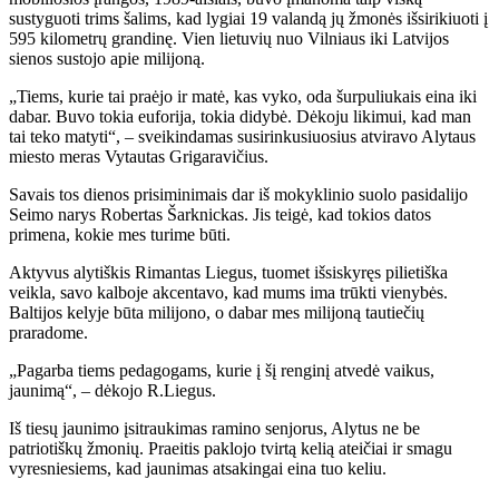
sustyguoti trims šalims, kad lygiai 19 valandą jų žmonės išsirikiuoti į
595 kilometrų grandinę. Vien lietuvių nuo Vilniaus iki Latvijos
sienos sustojo apie milijoną.
„Tiems, kurie tai praėjo ir matė, kas vyko, oda šurpuliukais eina iki
dabar. Buvo tokia euforija, tokia didybė. Dėkoju likimui, kad man
tai teko matyti“, – sveikindamas susirinkusiuosius atviravo Alytaus
miesto meras Vytautas Grigaravičius.
Savais tos dienos prisiminimais dar iš mokyklinio suolo pasidalijo
Seimo narys Robertas Šarknickas. Jis teigė, kad tokios datos
primena, kokie mes turime būti.
Aktyvus alytiškis Rimantas Liegus, tuomet išsiskyręs pilietiška
veikla, savo kalboje akcentavo, kad mums ima trūkti vienybės.
Baltijos kelyje būta milijono, o dabar mes milijoną tautiečių
praradome.
„Pagarba tiems pedagogams, kurie į šį renginį atvedė vaikus,
jaunimą“, – dėkojo R.Liegus.
Iš tiesų jaunimo įsitraukimas ramino senjorus, Alytus ne be
patriotiškų žmonių. Praeitis paklojo tvirtą kelią ateičiai ir smagu
vyresniesiems, kad jaunimas atsakingai eina tuo keliu.