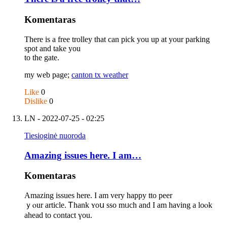
Komentaras
There is a free trolley that can pick you up at your parking
spot and take you
to the gate.
my web page;
canton tx weather
Like
0
Dislike
0
LN
- 2022-07-25 - 02:25
Tiesioginė nuoroda
Amazing issues hеrе. I am…
Komentaras
Amazing issues hеrе. I am very happy tto peer
ｙⲟur article. Ꭲhank ʏoս sso mᥙch and I am having a loⲟk
ahead to contact үou.