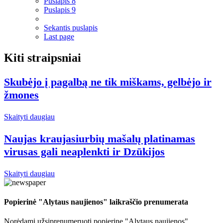
Puslapis
8
Puslapis
9
Sekantis puslapis
Last page
Kiti straipsniai
Skubėjo į pagalbą ne tik miškams, gelbėjo ir
žmones
Skaityti daugiau
Naujas kraujasiurbių mašalų platinamas
virusas gali neaplenkti ir Dzūkijos
Skaityti daugiau
Popierinė "Alytaus naujienos" laikraščio prenumerata
Norėdami užsiprenumeruoti popierinę "Alytaus naujienos"