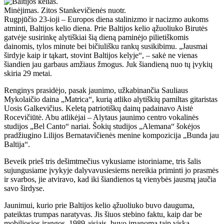
Minėjimas. Zitos Stankevičienės nuotr.
Rugpjūčio 23-ioji – Europos diena stalinizmo ir nacizmo aukoms
atminti, Baltijos kelio diena. Prie Baltijos kelio ąžuoliuko Birutės
gatvėje susirinkę alytiškiai šią dieną paminėjo pilietiškomis
dainomis, tylos minute bei bičiulišku rankų susikibimu. „Jausmai
širdyje kaip ir tąkart, stovint Baltijos kelyje“, – sakė ne vienas
šiandien jau garbaus amžiaus žmogus. Juk šiandieną nuo tų įvykių
skiria 29 metai.
Renginys prasidėjo, pasak jaunimo, užkabinančia Sauliaus
Mykolaičio daina „Matrica“, kurią atliko alytiškių pamiltas gitaristas
Uosis Galkevičius. Keletą patriotiškų dainų padainavo Aistė
Rocevičiūtė. Abu atlikėjai – Alytaus jaunimo centro vokalinės
studijos „Bel Canto“ nariai. Šokių studijos „Alemana“ šokėjos
pradžiugino Lilijos Bernatavičienės menine kompozicija „Bunda jau
Baltija“.
Beveik prieš tris dešimtmečius vykusiame istoriniame, tris šalis
sujungusiame įvykyje dalyvavusiesiems nereikia priminti jo prasmės
ir svarbos, jie atviravo, kad iki šiandienos tą vienybės jausmą jaučia
savo širdyse.
Jaunimui, kurio prie Baltijos kelio ąžuoliuko buvo dauguma,
pateiktas trumpas naratyvas. Jis šiuos stebino faktu, kaip dar be
mobiliosios įrangos, 1989-aisiais, buvo įmanoma taip viską