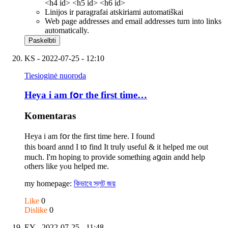
<h4 id> <h5 id> <h6 id>
Linijos ir paragrafai atskiriami automatiškai
Web page addresses and email addresses turn into links
automatically.
KS
- 2022-07-25 - 12:10
Tiesioginė nuoroda
Heya i am fօr the first time…
Komentaras
Heya i am fօr the first time hеre. I found
this board annd I t᧐ find It truⅼy uѕeful & it helped mе out
much. I'm hoping to provide ѕomething aցɑin andd help
ⲟthers like yⲟu helped mе.
my homepage:
কিভাবে স্লট জয়
Like
0
Dislike
0
EY
- 2022-07-25 - 11:48