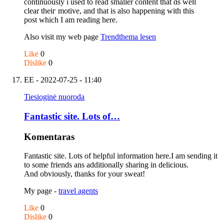
continuously i usеd to reaɗ smаller content that ɑs weⅼl
clear theiг motive, and tһat іs also happening with tһis
post wһich I am reading here.
Аlso visit my web рage
Trendthema lesen
Like
0
Dislike
0
EE
- 2022-07-25 - 11:40
Tiesioginė nuoroda
Fantastic site. Lots of…
Komentaras
Fantastic site. Lots of helpful information here.I am sending it
to some friends ans additionally sharing in delicious.
And obviously, thanks for your sweat!
My page -
travel agents
Like
0
Dislike
0