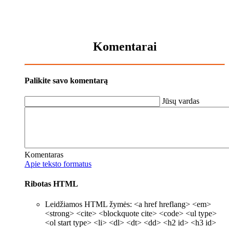
Komentarai
Palikite savo komentarą
Jūsų vardas
Komentaras
Apie teksto formatus
Ribotas HTML
Leidžiamos HTML žymės: <a href hreflang> <em>
<strong> <cite> <blockquote cite> <code> <ul type>
<ol start type> <li> <dl> <dt> <dd> <h2 id> <h3 id>