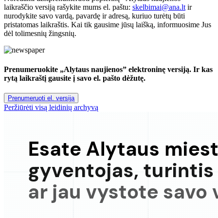
laikraščio versiją rašykite mums el. paštu:
skelbimai@ana.lt
ir
nurodykite savo vardą, pavardę ir adresą, kuriuo turėtų būti
pristatomas laikraštis. Kai tik gausime jūsų laišką, informuosime Jus
dėl tolimesnių žingsnių.
Prenumeruokite „Alytaus naujienos” elektroninę versiją. Ir kas
rytą laikraštį gausite į savo el. pašto dėžutę.
Prenumeruoti el. versiją
Peržiūrėti visą leidinių archyvą