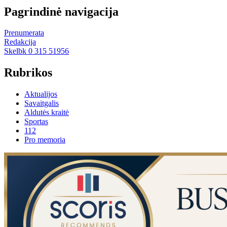
Pagrindinė navigacija
Prenumerata
Redakcija
Skelbk 0 315 51956
Rubrikos
Aktualijos
Savaitgalis
Aldutės kraitė
Sportas
112
Pro memoria