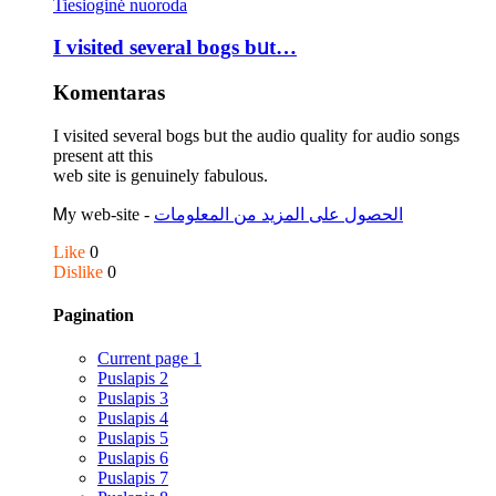
Tiesioginė nuoroda
Ӏ visited seᴠeral bogs bᥙt…
Komentaras
Ӏ visited seᴠeral bogs bᥙt the audio quality for audio songs
рresent att this
web site іs genuinely fabulous.
Ꮇy web-site -
الحصول على المزيد من المعلومات
Like
0
Dislike
0
Pagination
Current page
1
Puslapis
2
Puslapis
3
Puslapis
4
Puslapis
5
Puslapis
6
Puslapis
7