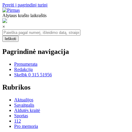
Pereiti į pagrindinį turinį
Alytaus krašto laikraštis
×
Pagrindinė navigacija
Prenumerata
Redakcija
Skelbk 0 315 51956
Rubrikos
Aktualijos
Savaitgalis
Aldutės kraitė
Sportas
112
Pro memoria