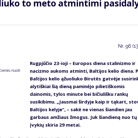
uoliuko to meto atmintimi pasidal
Nr.
96 (1
Rugpjūčio 23-ioji – Europos diena stalinizmo ir
nacizmo aukoms atminti, Baltijos kelio diena. P
ienės nuotr.
Baltijos kelio ąžuoliuko Birutės gatvėje susirin
alytiškiai šią dieną paminėjo pilietiškomis
dainomis, tylos minute bei bičiulišku rankų
susikibimu. „Jausmai širdyje kaip ir tąkart, sto
Baltijos kelyje“, – sakė ne vienas šiandien jau
garbaus amžiaus žmogus. Juk šiandieną nuo tų
įvykių skiria 29 metai.