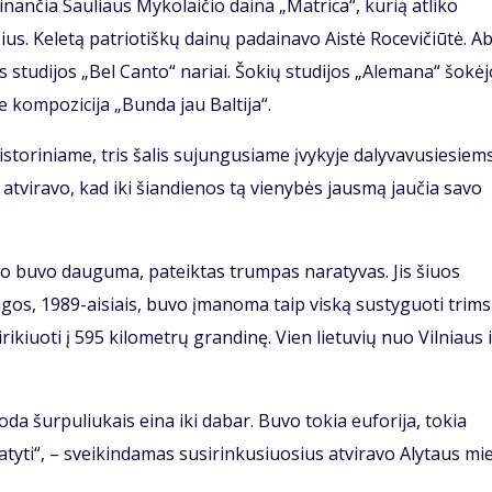
nančia Sauliaus Mykolaičio daina „Matrica“, kurią atliko
čius. Keletą patriotiškų dainų padainavo Aistė Rocevičiūtė. A
ės studijos „Bel Canto“ nariai. Šokių studijos „Alemana“ šokė
 kompozicija „Bunda jau Baltija“.
storiniame, tris šalis sujungusiame įvykyje dalyvavusiesiem
e atviravo, kad iki šiandienos tą vienybės jausmą jaučia savo
uko buvo dauguma, pateiktas trumpas naratyvas. Jis šiuos
ngos, 1989-aisiais, buvo įmanoma taip viską sustyguoti trims
rikiuoti į 595 kilometrų grandinę. Vien lietuvių nuo Vilniaus i
 oda šurpuliukais eina iki dabar. Buvo tokia euforija, tokia
atyti“, – sveikindamas susirinkusiuosius atviravo Alytaus mi