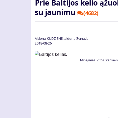
Prie Baltijos kelio ąž
su jaunimu
(4682)
Aldona KUDZIENĖ, aldona@ana.lt
2018-08-26
Minėjimas. Zitos Stankevič