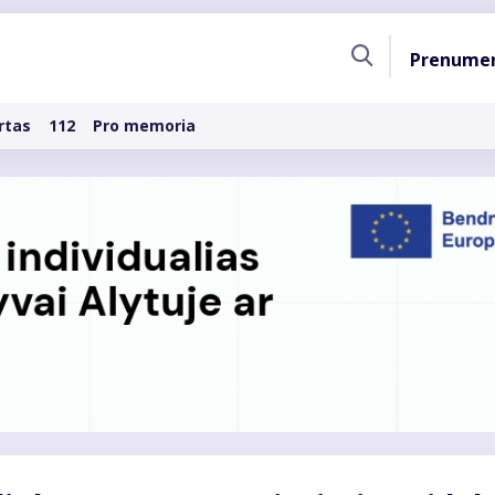
Pagri
Prenume
naviga
rtas
112
Pro memoria