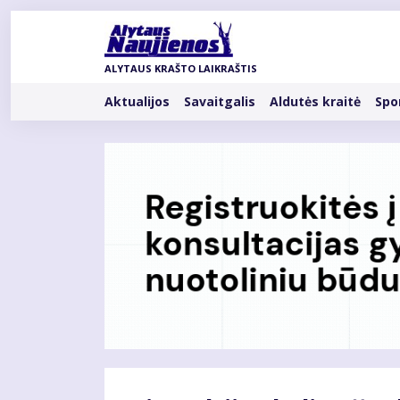
Pereiti
į
pagrindinį
ALYTAUS KRAŠTO LAIKRAŠTIS
turinį
Rubrikos
Aktualijos
Savaitgalis
Aldutės kraitė
Spo