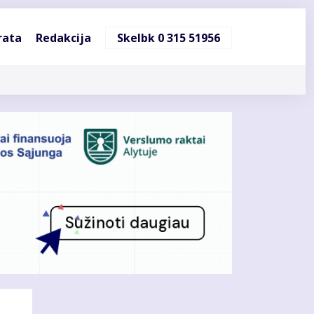
ndinė
rata
Redakcija
Skelbk 0 315 51956
cija