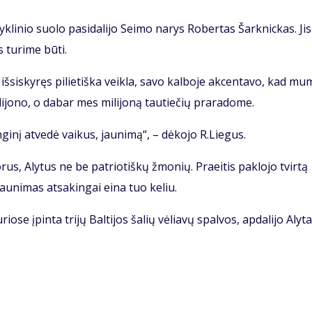
yklinio suolo pasidalijo Seimo narys Robertas Šarknickas. Jis
 turime būti.
išsiskyręs pilietiška veikla, savo kalboje akcentavo, kad mu
ilijono, o dabar mes milijoną tautiečių praradome.
inį atvedė vaikus, jaunimą“, – dėkojo R.Liegus.
rus, Alytus ne be patriotiškų žmonių. Praeitis paklojo tvirtą
jaunimas atsakingai eina tuo keliu.
ose įpinta trijų Baltijos šalių vėliavų spalvos, apdalijo Alyt