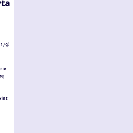
yta
3179)
rie
kę
vint