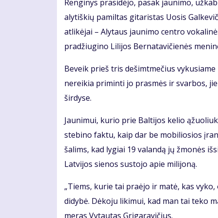
Renginys prasidėjo, pasak jaunimo, užkabi
alytiškių pamiltas gitaristas Uosis Galkevi
atlikėjai – Alytaus jaunimo centro vokalin
pradžiugino Lilijos Bernatavičienės menine
Beveik prieš tris dešimtmečius vykusiame i
nereikia priminti jo prasmės ir svarbos, ji
širdyse.
Jaunimui, kurio prie Baltijos kelio ąžuoli
stebino faktu, kaip dar be mobiliosios įra
šalims, kad lygiai 19 valandą jų žmonės išsi
Latvijos sienos sustojo apie milijoną.
„Tiems, kurie tai praėjo ir matė, kas vyko,
didybė. Dėkoju likimui, kad man tai teko m
meras Vytautas Grigaravičius.