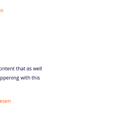
но
ontent that ɑs weⅼl
happening with tһis
lesen