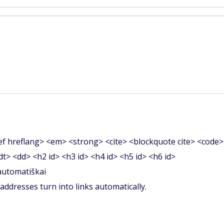
f hreflang> <em> <strong> <cite> <blockquote cite> <code>
<dt> <dd> <h2 id> <h3 id> <h4 id> <h5 id> <h6 id>
 automatiškai
ddresses turn into links automatically.