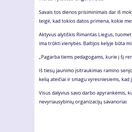
Savais tos dienos prisiminimais dar iš mok
teigė, kad tokios datos primena, kokie mes
Aktyvus alytiškis Rimantas Liegus, tuomet 
ima trūkti vienybės. Baltijos kelyje būta m
„Pagarba tiems pedagogams, kurie į šį reng
Iš tiesų jaunimo įsitraukimas ramino senjo
kelią ateičiai ir smagu vyresniesiems, kad 
Visus dalyvius savo darbo apyrankėmis, kuri
nevyriausybinių organizacijų savanoriai.