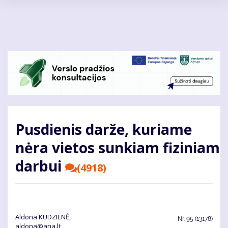
Pereiti
į
pagrindinį
turinį
Pusdienis darže, kuriame
nėra vietos sunkiam fiziniam
darbui
(4918)
Aldona KUDZIENĖ,
Nr.
95 (13178)
aldona@ana.lt