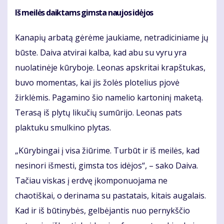
Iš meilės daiktams gimsta naujos idėjos
Kanapių arbatą gėrėme jaukiame, netradiciniame jų
būste. Daiva atvirai kalba, kad abu su vyru yra
nuolatinėje kūryboje. Leonas apskritai krapštukas,
buvo momentas, kai jis žolės plotelius pjovė
žirklėmis. Pagamino šio namelio kartoninį maketą.
Terasą iš plytų likučių sumūrijo. Leonas pats
plaktuku smulkino plytas.
„Kūrybingai į visa žiūrime. Turbūt ir iš meilės, kad
nesinori išmesti, gimsta tos idėjos“, – sako Daiva.
Tačiau viskas į erdvę įkomponuojama ne
chaotiškai, o derinama su pastatais, kitais augalais.
Kad ir iš būtinybės, gelbėjantis nuo pernykščio