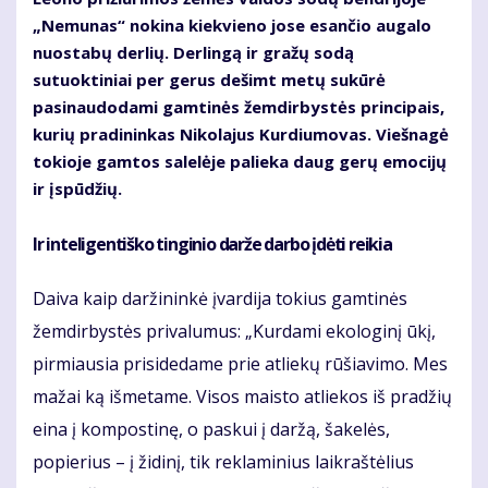
„Nemunas“ nokina kiekvieno jose esančio augalo
nuostabų derlių. Derlingą ir gražų sodą
sutuoktiniai per gerus dešimt metų sukūrė
pasinaudodami gamtinės žemdirbystės principais,
kurių pradininkas Nikolajus Kurdiumovas. Viešnagė
tokioje gamtos salelėje palieka daug gerų emocijų
ir įspūdžių.
Ir inteligentiško tinginio darže darbo įdėti reikia
Daiva kaip daržininkė įvardija tokius gamtinės
žemdirbystės privalumus: „Kurdami ekologinį ūkį,
pirmiausia prisidedame prie atliekų rūšiavimo. Mes
mažai ką išmetame. Visos maisto atliekos iš pradžių
eina į kompostinę, o paskui į daržą, šakelės,
popierius – į židinį, tik reklaminius laikraštėlius