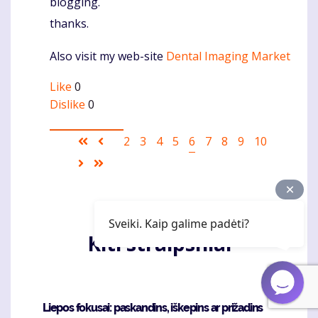
blogging.
thanks.
Also visit my web-site
Dental Imaging Market
Like
0
Dislike
0
Pagination
First
Ankstesnis
Puslapis
2
Puslapis
3
Puslapis
4
Puslapis
5
Current
6
Puslapis
7
Puslapis
8
Puslapis
9
Puslapis
10
page
puslapis
page
Sekantis
Last
puslapis
page
Sveiki. Kaip galime padėti?
Kiti straipsniai
Liepos fokusai: paskandins, iškepins ar prižadins