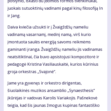
potvynio, iškasti du įdomios formos tvenkinukai,
juokais sutuoktinių vadinami pagal kinų filosofiją In
ir Jang.
Daiva kviečia užsukti ir į Žvaigždžių nameliu
vadinamą vasarnamį, medinį namą, virš kurio
įmontuota saulės energiją savoms reikmėms
gaminanti įranga. Žvaigždžių nameliu jis vadinamas
neatsitiktinai, čia buvo apsistojusi kompozitorė ir
pedagogė Kristina Vasiliauskaitė, kurios kūrinius
groja orkestras „Svajonė“.
Jame yra gyvenęs ir orkestro dirigentas,
šiuolaikinės muzikos ansamblio „Synaesthesis“
įkūrėjas ir vadovas Karolis Variakojis. Pašnekovė
teigia, kad šis jaunas žmogus kupinas fantastiško