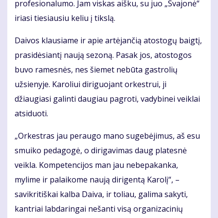
profesionalumo. Jam viskas aišku, su juo „Svajonė“
iriasi tiesiausiu keliu į tikslą.
Daivos klausiame ir apie artėjančią atostogų baigtį,
prasidėsiantį naują sezoną. Pasak jos, atostogos
buvo ramesnės, nes šiemet nebūta gastrolių
užsienyje. Karoliui diriguojant orkestrui, ji
džiaugiasi galinti daugiau pagroti, vadybinei veiklai
atsiduoti.
„Orkestras jau peraugo mano sugebėjimus, aš esu
smuiko pedagogė, o dirigavimas daug platesnė
veikla. Kompetencijos man jau nebepakanka,
mylime ir palaikome naują dirigentą Karolį“, –
savikritiškai kalba Daiva, ir toliau, galima sakyti,
kantriai labdaringai nešanti visą organizacinių