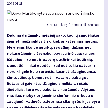
2018-08-23
Daiva Martikonytė. Zenono Šilinsko nuotr.
Diduma daržininkų mėgėjų sako, kad jų sandėliukai
šiemet neužsipildys tiek, kiek ankstesniais metais.
Ne vienas liko be agurkų, svogūnų, dažnas net
nekasė žieminių česnakų, pavasarinė sausra juos
išdegino, liko net ir patyrę daržininkai be žirnių,
pupų. Gėlininkai guodėsi, kad net tokia patvari ir
nereikli gėlė kaip serentis, kasmet užaugindamas
šimtus žiedų, šiemet net ir vasaros pabaigos
lietaus atgaivintas džiugino smulkiais, retais
žiedeliais, kero vos pakeltais nuo žemės. Alytaus
muzikos mokyklos jaunimo simfoninio orkestro
„Svajonė“ vadovės Daivos Martikonytės ir jos vyro
Leono prižiūrimos žemės valdos sodų bendrijoje