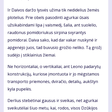
Ir Daivos daržo lysvės užima tik nedidelius žemės
plotelius. Prie obels pasodinti agurkai ūsais
užsikabindami lipa į vaismedį, šalia, ant suolelio,
raudonus pomidoriukus sirpina svyrantys
pomidorai. Daiva sako, kad dar vakar nuskynė ir
apgenėjo juos, tad buvusio grožio neliko. Tą grožį
sudėjo į stiklainius žiemai.
Ne horizontaliai, o vertikaliai, ant Leono padarytų
konstrukcijų, kuriose įmontuota ir jo mėgstamos
transporto priemonės, dviračio, detalių, aukštyn
kyla pupelės.
Derlius stebėtinai gausus ir sveikas, net agurkai
sveikutėliai šiuo metu, kai, rodos, visos Dzūkijos