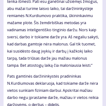
tenka išmesti. Pati esu ganėtinai užsiėmęs žmogus,
abu mažai turime laisvo laiko, tai daržininkystėje
remiamės N.Kurdiumovo praktika, ūkininkavimu
mažame plote. Šis žemdirbiškas metodas yra
vadinamas inteligentiško tinginio daržu. Nors kaip
sversi, darbo ir tokiame darže yra. Aš negaliu sakyti,
kad darbas gamtoje nėra malonus. Gal tik tuomet,
kai susidėsto daug įvykių ir darbų į kažkokį laiko
tarpą, tada triūsas darže jau mažiau malonus
tampa. Bet atostogų laiką čia maloniausia leisti.“
Pats gamtinės daržininkystės pradininkas
N.Kurdiumovas deklaruoja, kad tokiame darže nėra
vietos sunkiam fiziniam darbui. Apskritai mažiau
darbo negu įprastame darže, mažiau ir vietos reikia
daržovėms, o derlius – didelis.