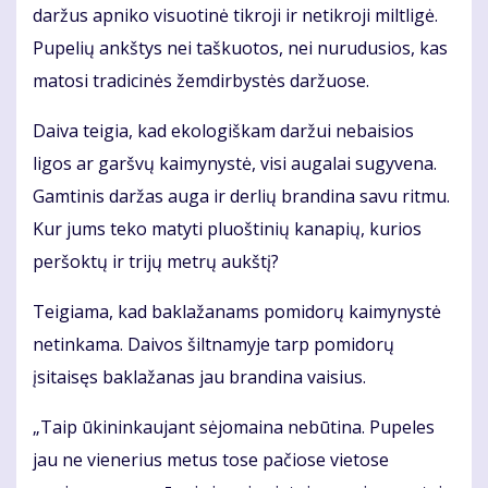
daržus apniko visuotinė tikroji ir netikroji miltligė.
Pupelių ankštys nei taškuotos, nei nurudusios, kas
matosi tradicinės žemdirbystės daržuose.
Daiva teigia, kad ekologiškam daržui nebaisios
ligos ar garšvų kaimynystė, visi augalai sugyvena.
Gamtinis daržas auga ir derlių brandina savu ritmu.
Kur jums teko matyti pluoštinių kanapių, kurios
peršoktų ir trijų metrų aukštį?
Teigiama, kad baklažanams pomidorų kaimynystė
netinkama. Daivos šiltnamyje tarp pomidorų
įsitaisęs baklažanas jau brandina vaisius.
„Taip ūkininkaujant sėjomaina nebūtina. Pupeles
jau ne vienerius metus tose pačiose vietose