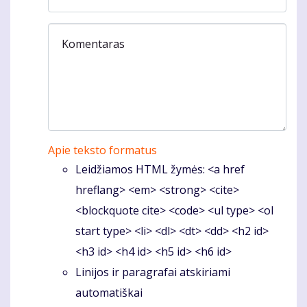
Komentaras
Apie teksto formatus
Leidžiamos HTML žymės: <a href
hreflang> <em> <strong> <cite>
<blockquote cite> <code> <ul type> <ol
start type> <li> <dl> <dt> <dd> <h2 id>
<h3 id> <h4 id> <h5 id> <h6 id>
Linijos ir paragrafai atskiriami
automatiškai