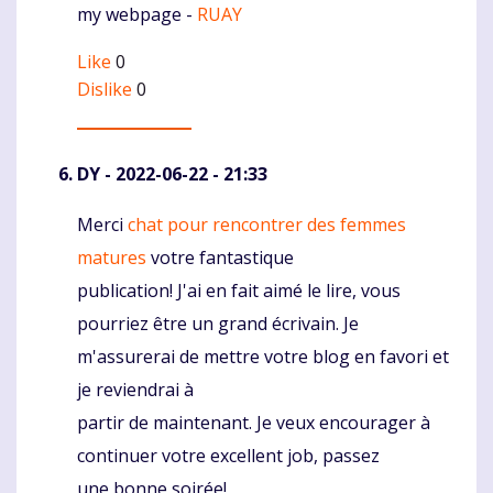
my webpage -
RUAY
Like
0
Dislike
0
DY
- 2022-06-22 - 21:33
Merci
chat pour rencontrer des femmes
Komentaras
matures
votre fantastique
publication! J'ai en fait aimé le lire, vous
pourriez être un grand écrivain. Je
m'assurerai de mettre votre blog en favori et
je reviendrai à
partir de maintenant. Je veux encourager à
continuer votre excellent job, passez
une bonne soirée!