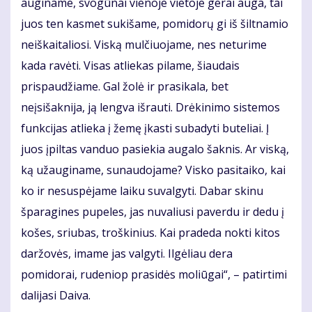
auginame, svogūnai vienoje vietoje gerai auga, tai
juos ten kasmet sukišame, pomidorų gi iš šiltnamio
neiškaitaliosi. Viską mulčiuojame, nes neturime
kada ravėti. Visas atliekas pilame, šiaudais
prispaudžiame. Gal žolė ir prasikala, bet
neįsišaknija, ją lengva išrauti. Drėkinimo sistemos
funkcijas atlieka į žemę įkasti subadyti buteliai. Į
juos įpiltas vanduo pasiekia augalo šaknis. Ar viską,
ką užauginame, sunaudojame? Visko pasitaiko, kai
ko ir nesuspėjame laiku suvalgyti. Dabar skinu
šparagines pupeles, jas nuvaliusi paverdu ir dedu į
košes, sriubas, troškinius. Kai pradeda nokti kitos
daržovės, imame jas valgyti. Ilgėliau dera
pomidorai, rudeniop prasidės moliūgai“, – patirtimi
dalijasi Daiva.