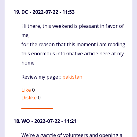
DC
- 2022-07-22 - 11:53
Hi there, this weekend is pleasant in favor of
Komentaras
me,
for the reason that this moment i am reading
this enormous informative article here at my
home.
Review my page ::
pakistan
Like
0
Dislike
0
WO
- 2022-07-22 - 11:21
We're a gaggle of volunteers and opening a
Komentaras