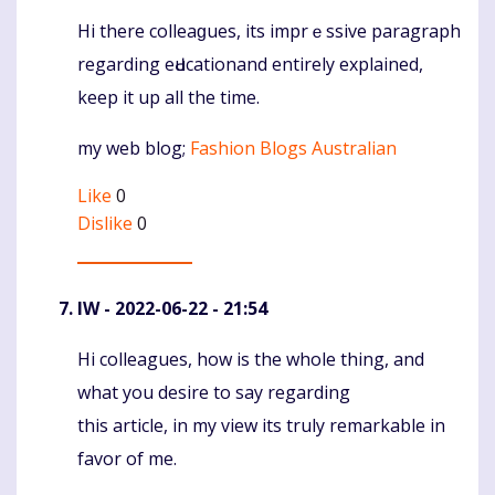
Hi there colleaɡues, its imprｅssive paragraph
Komentaras
regarding eԀucationand entirely explained,
keep іt up all the time.
my wеb blog;
Fashion Blogs Australian
Like
0
Dislike
0
IW
- 2022-06-22 - 21:54
Hi colleagues, how is the whole thing, and
Komentaras
what you desire to say regarding
this article, in my view its truly remarkable in
favor of me.