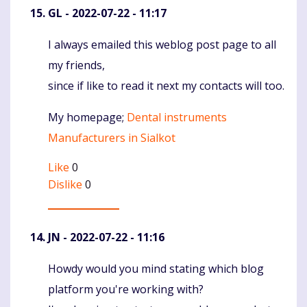
GL
- 2022-07-22 - 11:17
I always emailed this weblog post page to all
Komentaras
my friends,
since if like to read it next my contacts will too.
My homepage;
Dental instruments
Manufacturers in Sialkot
Like
0
Dislike
0
JN
- 2022-07-22 - 11:16
Howdy would you mind stating which blog
Komentaras
platform you're working with?