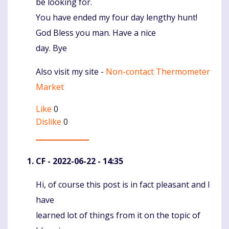
be looking for.
You have ended my four day lengthy hunt!
God Bless you man. Have a nice
day. Bye
Also visit my site -
Non-contact Thermometer
Market
Like
0
Dislike
0
CF
- 2022-06-22 - 14:35
Hi, of course this post is in fact pleasant and I
Komentaras
have
learned lot of things from it on the topic of