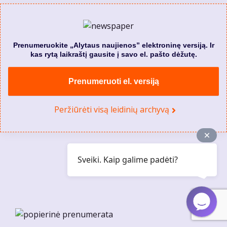
Prenumeruokite „Alytaus naujienos” elektroninę versiją. Ir
kas rytą laikraštį gausite į savo el. pašto dėžutę.
Prenumeruoti el. versiją
Peržiūrėti visą leidinių archyvą
Sveiki. Kaip galime padėti?