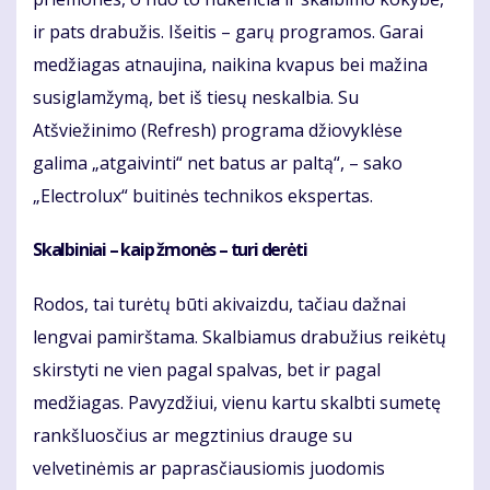
ir pats drabužis. Išeitis – garų programos. Garai
medžiagas atnaujina, naikina kvapus bei mažina
susiglamžymą, bet iš tiesų neskalbia. Su
Atšviežinimo (Refresh) programa džiovyklėse
galima „atgaivinti“ net batus ar paltą“, – sako
„Electrolux“ buitinės technikos ekspertas.
Skalbiniai – kaip žmonės – turi derėti
Rodos, tai turėtų būti akivaizdu, tačiau dažnai
lengvai pamirštama. Skalbiamus drabužius reikėtų
skirstyti ne vien pagal spalvas, bet ir pagal
medžiagas. Pavyzdžiui, vienu kartu skalbti sumetę
rankšluosčius ar megztinius drauge su
velvetinėmis ar paprasčiausiomis juodomis