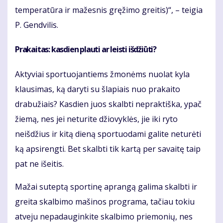
temperatūra ir mažesnis gręžimo greitis)“, – teigia
P. Gendvilis.
Prakaitas: kasdien plauti ar leisti išdžiūti?
Aktyviai sportuojantiems žmonėms nuolat kyla
klausimas, ką daryti su šlapiais nuo prakaito
drabužiais? Kasdien juos skalbti nepraktiška, ypač
žiemą, nes jei neturite džiovyklės, jie iki ryto
neišdžius ir kitą dieną sportuodami galite neturėti
ką apsirengti. Bet skalbti tik kartą per savaitę taip
pat ne išeitis.
Mažai suteptą sportinę aprangą galima skalbti ir
greita skalbimo mašinos programa, tačiau tokiu
atveju nepadauginkite skalbimo priemonių, nes