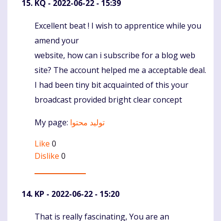
KQ
- 2022-06-22 - 15:39
Excellent beat ! I wish to apprentice while you
Komentaras
amend your
website, how can i subscribe for a blog web
site? The account helped me a acceptable deal.
I had been tiny bit acquainted of this your
broadcast provided bright clear concept
My page:
تولید محتوا
Like
0
Dislike
0
KP
- 2022-06-22 - 15:20
That is really fascinating, You are an
Komentaras