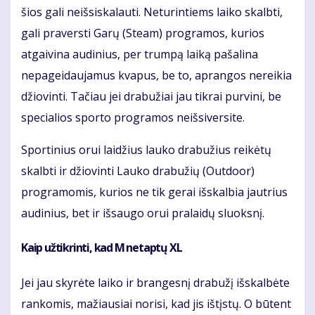
šios gali neišsiskalauti. Neturintiems laiko skalbti,
gali praversti Garų (Steam) programos, kurios
atgaivina audinius, per trumpą laiką pašalina
nepageidaujamus kvapus, be to, aprangos nereikia
džiovinti. Tačiau jei drabužiai jau tikrai purvini, be
specialios sporto programos neišsiversite.
Sportinius orui laidžius lauko drabužius reikėtų
skalbti ir džiovinti Lauko drabužių (Outdoor)
programomis, kurios ne tik gerai išskalbia jautrius
audinius, bet ir išsaugo orui pralaidų sluoksnį.
Kaip užtikrinti, kad M netaptų XL
Jei jau skyrėte laiko ir brangesnį drabužį išskalbėte
rankomis, mažiausiai norisi, kad jis ištįstų. O būtent