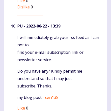
Like
0
Dislike
0
PU
- 2022-06-22 - 13:39
I will immediately grab your rss feed as I can
Komentaras
not to
find your e-mail subscription link or
newsletter service.
Do you have any? Kindly permit me
understand so that I may just
subscribe. Thanks.
my blog post -
ceri138
Like
0