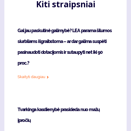
Kiti straipsniai
Gal jau paskutinė galimybė? LEA parama šilumos
siurbliams išgraibstoma – ar dar galima suspėti
pasinaudoti dotacijomis ir sutaupyti net iki 90
proc.?
Skaityti daugiau
Tvarkinga kasdienybė prasideda nuo mažų
įpročių