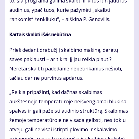
to, šia programa galima skalbti ir kitus itin jautrius
audinius, ypač tuos, kurie pažymėti „skalbti
rankomis“ ženkliuku“, – aiškina P. Gendvilis.
Kartais skalbti išvis nebūtina
Prieš dedant drabužį į skalbimo mašiną, derėtų
savęs paklausti – ar tikrai jį jau reikia plauti?
Neretai skalbti padedame nebetinkamus nešioti,
tačiau dar ne purvinus apdarus.
„Reikia pripažinti, kad dažnas skalbimas
aukštesnėje temperatūroje neišvengiamai blukina
spalvas ir gali pažeisti audinio struktūrą. Skalbimas
žemoje temperatūroje ne visada gelbsti, nes tokiu
atveju gali ne visai ištirpti plovimo ir skalavimo
priemonės, o nuo to nukenčia ir skalbimo kokybė,