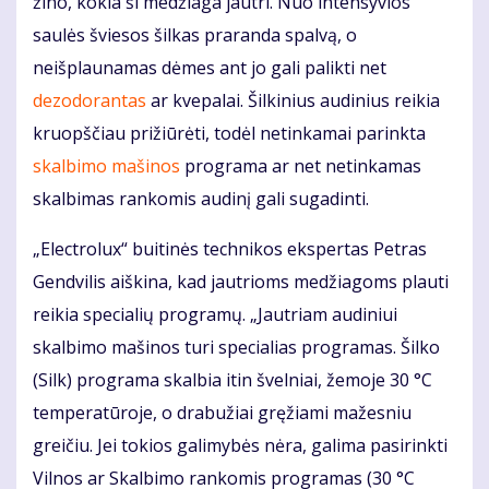
žino, kokia ši medžiaga jautri. Nuo intensyvios
saulės šviesos šilkas praranda spalvą, o
neišplaunamas dėmes ant jo gali palikti net
dezodorantas
ar kvepalai. Šilkinius audinius reikia
kruopščiau prižiūrėti, todėl netinkamai parinkta
skalbimo mašinos
programa ar net netinkamas
skalbimas rankomis audinį gali sugadinti.
„Electrolux“ buitinės technikos ekspertas Petras
Gendvilis aiškina, kad jautrioms medžiagoms plauti
reikia specialių programų. „Jautriam audiniui
skalbimo mašinos turi specialias programas. Šilko
(Silk) programa skalbia itin švelniai, žemoje 30 °C
temperatūroje, o drabužiai gręžiami mažesniu
greičiu. Jei tokios galimybės nėra, galima pasirinkti
Vilnos ar Skalbimo rankomis programas (30 °C