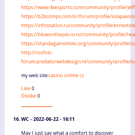
https://www.4xesports.com/community/profile/jef
https://b2bcomps.com.br/forum/profile/iolapaxso
https://infostation.ru/community/profile/ernestin
https://blowonthepie.co.nz/community/profile/he
https://standagainstmisc.org/community/profile/
http://roofvis-
forum.predatorwebdesign.nl/community/profile/s
my web site:
casino online cz
Like
0
Dislike
0
WC
- 2022-06-22 - 16:11
May I just say what a comfort to discover
Komentaras