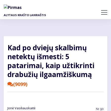
Pereiti
į
pagrindinį
ALYTAUS KRAŠTO LAIKRAŠTIS
turinį
Kad po dviejų skalbimų
netektų išmesti: 5
patarimai, kaip užtikrinti
drabužių ilgaamžiškumą
(9099)
Jonė Vasiliauskaitė
Nr.
90