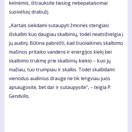
kelnėmis, ištrauksite tiesiog nebepataisomai
susivėlusį drabužį.
„Kartais siekdami sutaupyti žmonės stengiasi
išskalbti kuo daugiau skalbinių, todėl neatsižvelgia į
jų audinį. Būtina pabrėžti, kad šiuolaikinės skalbimo
mašinos pritaiko vandens ir energijos kiekį bei
skalbimo trukmę prie skalbinių kiekio – kuo jų
mažiau, tuo trumpiau ir skalbs. Todėl skalbdami
vienodus audinius drauge ne tik lengviau juos
apsaugosite, bet dar ir sutaupysite“, – teigia P.
Gendvilis.