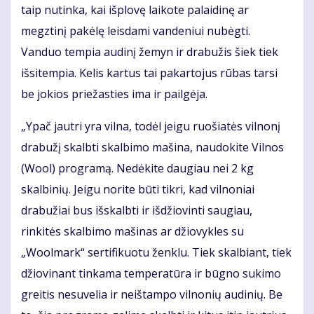
taip nutinka, kai išplovę laikote palaidinę ar
megztinį pakėlę leisdami vandeniui nubėgti.
Vanduo tempia audinį žemyn ir drabužis šiek tiek
išsitempia. Kelis kartus tai pakartojus rūbas tarsi
be jokios priežasties ima ir pailgėja.
„Ypač jautri yra vilna, todėl jeigu ruošiatės vilnonį
drabužį skalbti skalbimo mašina, naudokite Vilnos
(Wool) programą. Nedėkite daugiau nei 2 kg
skalbinių. Jeigu norite būti tikri, kad vilnoniai
drabužiai bus išskalbti ir išdžiovinti saugiau,
rinkitės skalbimo mašinas ar džiovykles su
„Woolmark“ sertifikuotu ženklu. Tiek skalbiant, tiek
džiovinant tinkama temperatūra ir būgno sukimo
greitis nesuvelia ir neištampo vilnonių audinių. Be