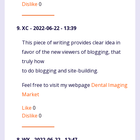
Dislike
0
XC
- 2022-06-22 - 13:39
This piece of writing provides clear idea in
Komentaras
favor of the new viewers of blogging, that
truly how
to do blogging and site-building.
Feel free to visit my webpage
Dental Imaging
Market
Like
0
Dislike
0
WY
- 2022-06-22 - 12:47