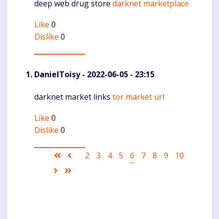
deep web drug store
darknet marketplace
Komentaras
Like
0
Dislike
0
DanielToisy
- 2022-06-05 - 23:15
darknet market links
tor market url
Komentaras
Like
0
Dislike
0
Pagination
First
Ankstesnis
Puslapis
2
Puslapis
3
Puslapis
4
Puslapis
5
Current
6
Puslapis
7
Puslapis
8
Puslapis
9
Puslapis
10
page
puslapis
page
Sekantis
Last
puslapis
page