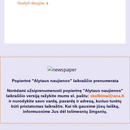
Skaityti daugiau
Popierinė "Alytaus naujienos" laikraščio prenumerata
Norėdami užsiprenumeruoti popierinę "Alytaus naujienos"
laikraščio versiją rašykite mums el. paštu:
skelbimai@ana.lt
ir nurodykite savo vardą, pavardę ir adresą, kuriuo turėtų
būti pristatomas laikraštis. Kai tik gausime jūsų laišką,
informuosime Jus dėl tolimesnių žingsnių.