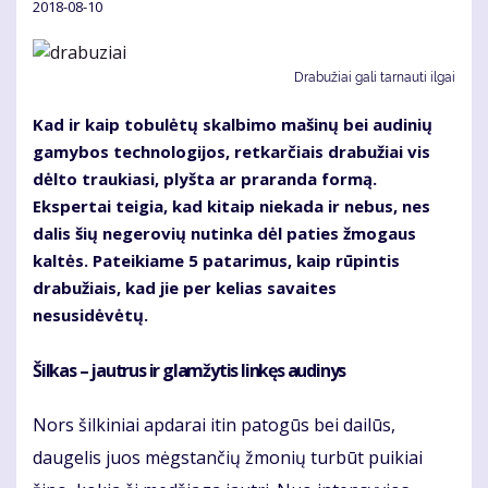
2018-08-10
Drabužiai gali tarnauti ilgai
Kad ir kaip tobulėtų skalbimo mašinų bei audinių
gamybos technologijos, retkarčiais drabužiai vis
dėlto traukiasi, plyšta ar praranda formą.
Ekspertai teigia, kad kitaip niekada ir nebus, nes
dalis šių negerovių nutinka dėl paties žmogaus
kaltės. Pateikiame 5 patarimus, kaip rūpintis
drabužiais, kad jie per kelias savaites
nesusidėvėtų.
Šilkas – jautrus ir glamžytis linkęs audinys
Nors šilkiniai apdarai itin patogūs bei dailūs,
daugelis juos mėgstančių žmonių turbūt puikiai