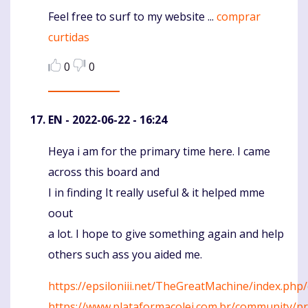
Feel free to surf to my website ...
comprar
curtidas
0
0
EN
- 2022-06-22 - 16:24
Heya i am for the primary time here. I came
Komentaras
across this board and
I in finding It really useful & it helped mme
oout
a lot. I hope to give something again and help
others such ass you aided me.
https://epsiloniii.net/TheGreatMachine/index.php
https://www.plataformacolei.com.br/community/pro