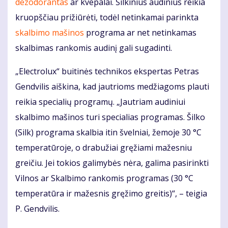
dezodorantas
ar kvepalai. Šilkinius audinius reikia
kruopščiau prižiūrėti, todėl netinkamai parinkta
skalbimo mašinos
programa ar net netinkamas
skalbimas rankomis audinį gali sugadinti.
„Electrolux“ buitinės technikos ekspertas Petras
Gendvilis aiškina, kad jautrioms medžiagoms plauti
reikia specialių programų. „Jautriam audiniui
skalbimo mašinos turi specialias programas. Šilko
(Silk) programa skalbia itin švelniai, žemoje 30 °C
temperatūroje, o drabužiai gręžiami mažesniu
greičiu. Jei tokios galimybės nėra, galima pasirinkti
Vilnos ar Skalbimo rankomis programas (30 °C
temperatūra ir mažesnis gręžimo greitis)“, – teigia
P. Gendvilis.