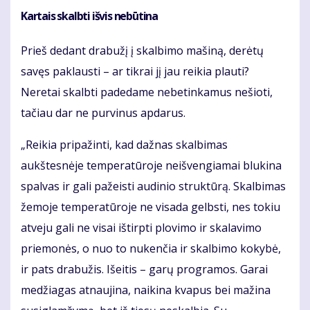
Kartais skalbti išvis nebūtina
Prieš dedant drabužį į skalbimo mašiną, derėtų
savęs paklausti – ar tikrai jį jau reikia plauti?
Neretai skalbti padedame nebetinkamus nešioti,
tačiau dar ne purvinus apdarus.
„Reikia pripažinti, kad dažnas skalbimas
aukštesnėje temperatūroje neišvengiamai blukina
spalvas ir gali pažeisti audinio struktūrą. Skalbimas
žemoje temperatūroje ne visada gelbsti, nes tokiu
atveju gali ne visai ištirpti plovimo ir skalavimo
priemonės, o nuo to nukenčia ir skalbimo kokybė,
ir pats drabužis. Išeitis – garų programos. Garai
medžiagas atnaujina, naikina kvapus bei mažina