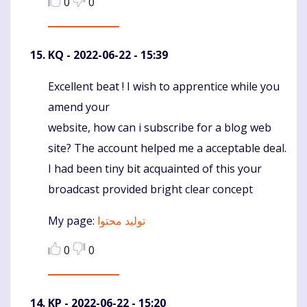
0
0
KQ
- 2022-06-22 - 15:39
Excellent beat ! I wish to apprentice while you
Komentaras
amend your
website, how can i subscribe for a blog web
site? The account helped me a acceptable deal.
I had been tiny bit acquainted of this your
broadcast provided bright clear concept
My page:
تولید محتوا
0
0
KP
- 2022-06-22 - 15:20