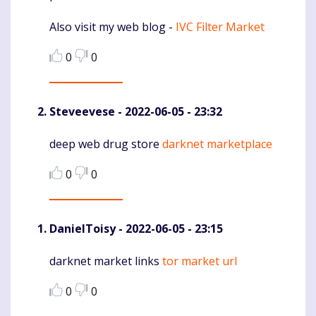
Also visit my web blog -
IVC Filter Market
0
0
Steveevese
- 2022-06-05 - 23:32
deep web drug store
darknet marketplace
Komentaras
0
0
DanielToisy
- 2022-06-05 - 23:15
darknet market links
tor market url
Komentaras
0
0