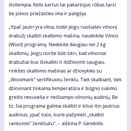
išsitempia. Kelis kartus tai pakartojus rūbas tarsi
be jokios priežasties ima ir pailgėja.
„Ypač jautri yra vilna, todėl jeigu ruošiatės vilnonį
drabužį skalbti skalbimo mašina, naudokite Vilnos
(Wool) programą. Nedėkite daugiau nei 2 kg
skalbinių. Jeigu norite būti tikri, kad vilnoniai
drabužiai bus išskalbti ir išdžiovinti saugiau,
rinkitės skalbimo mašinas ar džiovykles su
„Woolmark“ sertifikuotu ženklu. Tiek skalbiant, tiek
džiovinant tinkama temperatūra ir būgno sukimo
greitis nesuvelia ir neištampo vilnonių audinių. Be
to, šia programa galima skalbti ir kitus itin jautrius
audinius, ypač tuos, kurie pažymėti „skalbti
rankomis“ ženkliuku“, – aiškina P. Gendvilis.