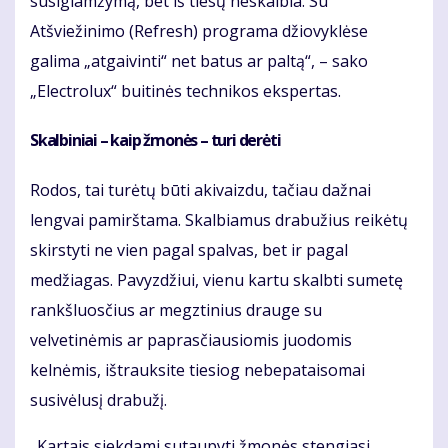
susiglamžymą, bet iš tiesų neskalbia. Su
Atšviežinimo (Refresh) programa džiovyklėse
galima „atgaivinti“ net batus ar paltą“, – sako
„Electrolux“ buitinės technikos ekspertas.
Skalbiniai – kaip žmonės – turi derėti
Rodos, tai turėtų būti akivaizdu, tačiau dažnai
lengvai pamirštama. Skalbiamus drabužius reikėtų
skirstyti ne vien pagal spalvas, bet ir pagal
medžiagas. Pavyzdžiui, vienu kartu skalbti sumetę
rankšluosčius ar megztinius drauge su
velvetinėmis ar paprasčiausiomis juodomis
kelnėmis, ištrauksite tiesiog nebepataisomai
susivėlusį drabužį.
„Kartais siekdami sutaupyti žmonės stengiasi