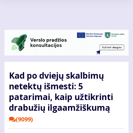
Pereiti
į
pagrindinį
turinį
Kad po dviejų skalbimų
netektų išmesti: 5
patarimai, kaip užtikrinti
drabužių ilgaamžiškumą
(9099)