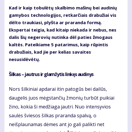
Kad ir kaip tobulėtų skalbimo mašinų bei audinių
gamybos technologijos, retkarčiais drabužiai vis
dėlto traukiasi, plyšta ar praranda formą.
Ekspertai teigia, kad kitaip niekada ir nebus, nes
dalis šių negerovių nutinka dėl paties žmogaus
kaltės. Pateikiame 5 patarimus, kaip rūpintis
drabužiais, kad jie per kelias savaites
nesusidėvėtų.
Šilkas – jautrus ir glamžytis linkęs audinys
Nors šilkiniai apdarai itin patogūs bei dailūs,
daugelis juos mėgstančių žmonių turbūt puikiai
žino, kokia ši medžiaga jautri. Nuo intensyvios
saulės šviesos šilkas praranda spalvą, o
neišplaunamas dėmes ant jo gali palikti net