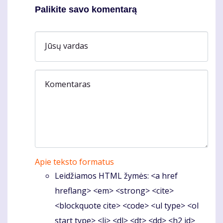
Palikite savo komentarą
Jūsų vardas
Komentaras
Apie teksto formatus
Leidžiamos HTML žymės: <a href
hreflang> <em> <strong> <cite>
<blockquote cite> <code> <ul type> <ol
start type> <li> <dl> <dt> <dd> <h2 id>