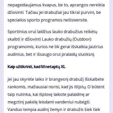
nepageidaujamus kvapus, be to, aprangos nereikia
džiovinti. Tačiau jei drabužiai jau tikrai purvini, be
specialios sporto programos neišsiversite.
Sportinius orui laidžius lauko drabužius reikėtų
skalbti ir džiovinti Lauko drabužių (Outdoor)
programomis, kurios ne tik gerai išskalbia jautrius
audinius, bet ir išsaugo orui pralaidų sluoksnį.
Kaip užtikrinti, kad M netaptų XL
Jei jau skyrėte laiko ir brangesnį drabužį išskalbėte
rankomis, mažiausiai norisi, kad jis ištįstų. O būtent
taip nutinka, kai išplovę laikote palaidinę ar
megztinį pakėlę leisdami vandeniui nubėgti.
Vanduo tempia audinį žemyn ir drabužis šiek tiek