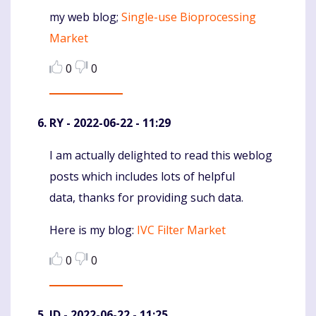
my web blog;
Single-use Bioprocessing
Market
0
0
RY
- 2022-06-22 - 11:29
I am actually delighted to read this weblog
Komentaras
posts which includes lots of helpful
data, thanks for providing such data.
Here is my blog:
IVC Filter Market
0
0
JD
- 2022-06-22 - 11:25