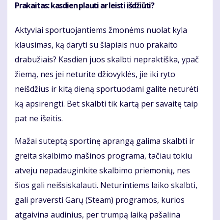
Prakaitas: kasdien plauti ar leisti išdžiūti?
Aktyviai sportuojantiems žmonėms nuolat kyla
klausimas, ką daryti su šlapiais nuo prakaito
drabužiais? Kasdien juos skalbti nepraktiška, ypač
žiemą, nes jei neturite džiovyklės, jie iki ryto
neišdžius ir kitą dieną sportuodami galite neturėti
ką apsirengti. Bet skalbti tik kartą per savaitę taip
pat ne išeitis.
Mažai suteptą sportinę aprangą galima skalbti ir
greita skalbimo mašinos programa, tačiau tokiu
atveju nepadauginkite skalbimo priemonių, nes
šios gali neišsiskalauti. Neturintiems laiko skalbti,
gali praversti Garų (Steam) programos, kurios
atgaivina audinius, per trumpą laiką pašalina