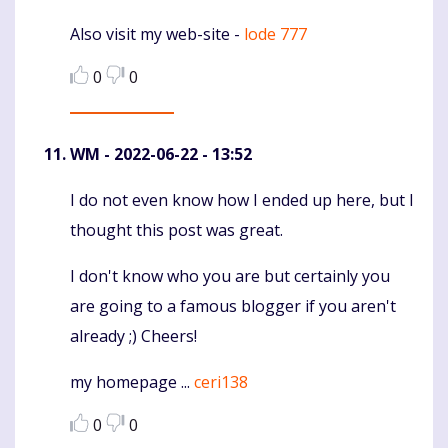
Also visit my web-site -
lode 777
0
0
WM
- 2022-06-22 - 13:52
I do not even know how I ended up here, but I
Komentaras
thought this post was great.
I don't know who you are but certainly you
are going to a famous blogger if you aren't
already ;) Cheers!
my homepage ...
ceri138
0
0